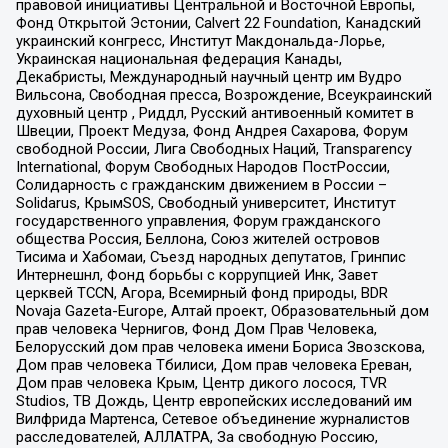
правовой инициативы Центральной и Восточной Европы,
Фонд Открытой Эстонии, Calvert 22 Foundation, Канадский
украинский конгресс, Институт Макдональда-Лорье,
Украинская национальная федерация Канады,
Декабристы, Международный научный центр им Вудро
Вильсона, Свободная пресса, Возрождение, Всеукраинский
духовный центр , Риддл, Русский антивоенный комитет в
Швеции, Проект Медуза, Фонд Андрея Сахарова, Форум
свободной России, Лига Свободных Наций, Transparеncy
International, Форум Свободных Народов ПостРоссии,
Солидарность с гражданским движением в России –
Solidarus, КрымSOS, Свободный университет, Институт
государственного управления, Форум гражданского
общества Россия, Беллона, Союз жителей островов
Тисима и Хабомаи, Съезд народных депутатов, Гринпис
Интернешнл, Фонд борьбы с коррупцией Инк, Завет
церквей TCCN, Агора, Всемирный фонд природы, BDR
Novaja Gazeta-Europe, Алтай проект, Образовательный дом
прав человека Чернигов, Фонд Дом Прав Человека,
Белорусский дом прав человека имени Бориса Звозскова,
Дом прав человека Тбилиси, Дом прав человека Ереван,
Дом прав человека Крым, Центр дикого лосося, TVR
Studios, ТВ Дождь, Центр европейских исследований им
Вилфрида Мартенса, Сетевое объединение журналистов
расследователей, АЛЛАТРА, За свободную Россию,