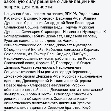
законную силу решение о ликвидации или
запрете деятельности:
Национал-большевистская партия, ВЕК РА, Рада земли
Кубанской Духовно Родовой Державы Русь, Община
Духовного Управления Асгардской Веси Беловодья,
Славянская Община Капища Веды Перуна, Мужская
Духовная Семинария Староверов-Инглингов, Нурджулар, К
Богодержавию, Таблиги Джамаат, Свидетели Иеговы,
Русское национальное единство, Национал-
социалистическое общество, Джамаат мувахидов,
Объединенный Вилайат Кабарды, Балкарии и Карачая,
Союз славян, Ат-Такфир Валь-Хиджра, Пит Буль,
Национал-социалистическая рабочая партия России,
Славянский союз, Формат-18, Благородный Орден
Дьявола, Армия воли народа, Национальная
Социалистическая Инициатива города Череповца,
Духовно-Родовая Держава Русь, Русское национальное
единство, Древнерусской Инглистической церкви
Православных Староверов-Инглингов, Русский
общенациональный союз, Движение против нелегальной
иммиграции, Кровь и Честь, О свободе совести и о
религиозных объединениях, Омская организация
общественного политического движения Русское
национальное единство, Северное Братство, Клуб