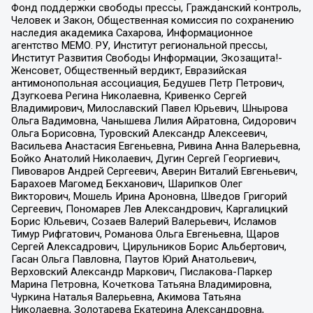
Фонд поддержки свободы прессы, Гражданский контроль,
Человек и Закон, Общественная комиссия по сохранению
наследия академика Сахарова, Информационное
агентство МЕМО. РУ, Институт региональной прессы,
Институт Развития Свободы Информации, Экозащита!-
Женсовет, Общественный вердикт, Евразийская
антимонопольная ассоциация, Бедушев Петр Петрович,
Дзугкоева Регина Николаевна, Кривенко Сергей
Владимирович, Милославский Павел Юрьевич, Шнырова
Ольга Вадимовна, Чанышева Лилия Айратовна, Сидорович
Ольга Борисовна, Туровский Александр Алексеевич,
Васильева Анастасия Евгеньевна, Ривина Анна Валерьевна,
Бойко Анатолий Николаевич, Дугин Сергей Георгиевич,
Пивоваров Андрей Сергеевич, Аверин Виталий Евгеньевич,
Барахоев Магомед Бекханович, Шарипков Олег
Викторович, Мошель Ирина Ароновна, Шведов Григорий
Сергеевич, Пономарев Лев Александрович, Каргалицкий
Борис Юльевич, Созаев Валерий Валерьевич, Исламов
Тимур Рифгатович, Романова Ольга Евгеньевна, Щаров
Сергей Алексадрович, Цирульников Борис Альбертович,
Гасан Ольга Павловна, Паутов Юрий Анатольевич,
Верховский Александр Маркович, Пислакова-Паркер
Марина Петровна, Кочеткова Татьяна Владимировна,
Чуркина Наталья Валерьевна, Акимова Татьяна
Николаевна, Золотарева Екатерина Александровна,