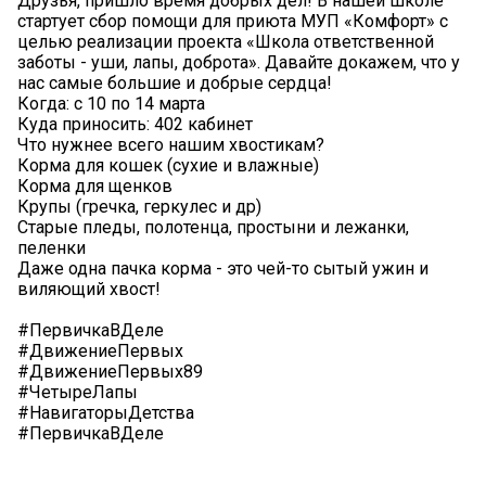
Друзья, пришло время добрых дел! В нашей школе
стартует сбор помощи для приюта МУП «Комфорт» с
целью реализации проекта «Школа ответственной
заботы - уши, лапы, доброта». Давайте докажем, что у
нас самые большие и добрые сердца!
Когда: с 10 по 14 марта
Куда приносить: 402 кабинет
Что нужнее всего нашим хвостикам?
Корма для кошек (сухие и влажные)
Корма для щенков
Крупы (гречка, геркулес и др)
Старые пледы, полотенца, простыни и лежанки,
пеленки
Даже одна пачка корма - это чей-то сытый ужин и
виляющий хвост!
#ПервичкаВДеле
#ДвижениеПервых
#ДвижениеПервых89
#ЧетыреЛапы
#НавигаторыДетства
#ПервичкаВДеле