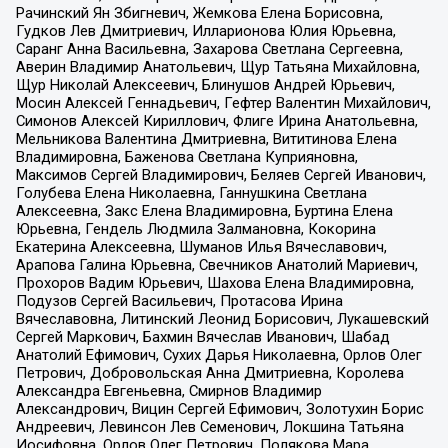
Рачинский Ян Збигневич, Жемкова Елена Борисовна,
Гудков Лев Дмитриевич, Илларионова Юлия Юрьевна,
Саранг Анна Васильевна, Захарова Светлана Сергеевна,
Аверин Владимир Анатольевич, Щур Татьяна Михайловна,
Щур Николай Алексеевич, Блинушов Андрей Юрьевич,
Мосин Алексей Геннадьевич, Гефтер Валентин Михайлович,
Симонов Алексей Кириллович, Флиге Ирина Анатольевна,
Мельникова Валентина Дмитриевна, Вититинова Елена
Владимировна, Баженова Светлана Куприяновна,
Максимов Сергей Владимирович, Беляев Сергей Иванович,
Голубева Елена Николаевна, Ганнушкина Светлана
Алексеевна, Закс Елена Владимировна, Буртина Елена
Юрьевна, Гендель Людмила Залмановна, Кокорина
Екатерина Алексеевна, Шуманов Илья Вячеславович,
Арапова Галина Юрьевна, Свечников Анатолий Мариевич,
Прохоров Вадим Юрьевич, Шахова Елена Владимировна,
Подузов Сергей Васильевич, Протасова Ирина
Вячеславовна, Литинский Леонид Борисович, Лукашевский
Сергей Маркович, Бахмин Вячеслав Иванович, Шабад
Анатолий Ефимович, Сухих Дарья Николаевна, Орлов Олег
Петрович, Добровольская Анна Дмитриевна, Королева
Александра Евгеньевна, Смирнов Владимир
Александрович, Вицин Сергей Ефимович, Золотухин Борис
Андреевич, Левинсон Лев Семенович, Локшина Татьяна
Иосифовна, Орлов Олег Петрович, Полякова Мара