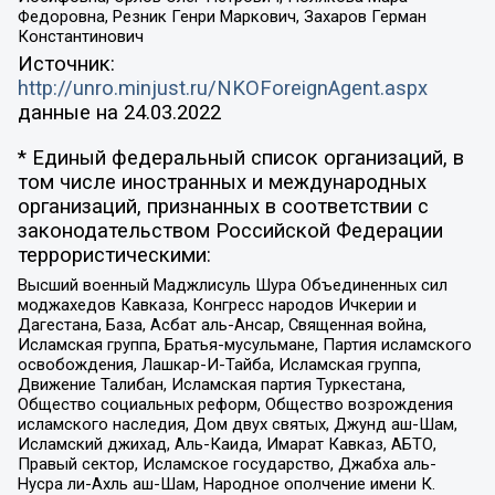
Федоровна, Резник Генри Маркович, Захаров Герман
Константинович
Источник:
http://unro.minjust.ru/NKOForeignAgent.aspx
данные на
24.03.2022
* Единый федеральный список организаций, в
том числе иностранных и международных
организаций, признанных в соответствии с
законодательством Российской Федерации
террористическими:
Высший военный Маджлисуль Шура Объединенных сил
моджахедов Кавказа, Конгресс народов Ичкерии и
Дагестана, База, Асбат аль-Ансар, Священная война,
Исламская группа, Братья-мусульмане, Партия исламского
освобождения, Лашкар-И-Тайба, Исламская группа,
Движение Талибан, Исламская партия Туркестана,
Общество социальных реформ, Общество возрождения
исламского наследия, Дом двух святых, Джунд аш-Шам,
Исламский джихад, Аль-Каида, Имарат Кавказ, АБТО,
Правый сектор, Исламское государство, Джабха аль-
Нусра ли-Ахль аш-Шам, Народное ополчение имени К.