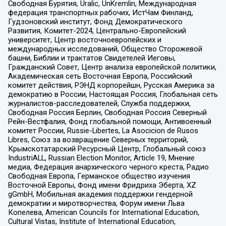
Свободная Бурятия, Uralic, UnKremlin, Международная
федерация транспортных рабочих, ИстЧам Финланд,
Гудзоновский институт, Фонд Демократического
Развития, Комитет-2024, Центрально-Европейский
университет, Центр восточноевропейских и
международных исследований, Общество Сторожевой
башни, Библии и трактатов Свидетелей Иеговы,
Гражданский Совет, Центр анализа европейской политики,
Академическая сеть Восточная Европа, Российский
комитет действия, РЭНД корпорейшн, Русская Америка за
демократию в России, Настоящая Россия, Глобальная сеть
журналистов-расследователей, Служба поддержки,
Свободная Россия Берлин, Свободная Россия Северный
Рейн-Вестфалия, Фонд глобальной помощи, Антивоенный
комитет России, Russie-Libertes, La Asocicion de Rusos
Libres, Союз за возвращение Северных территорий,
Крымскотатарский Ресурсный Центр, Глобальный союз
IndustriALL, Russian Election Monitor, Article 19, Мнение
медиа, Федерация анархического черного креста, Радио
Свободная Европа, Германское общество изучения
Восточной Европы, Фонд имени Фридриха Эберта, XZ
gGmbH, Мобильная академия поддержки гендерной
демократии и миротворчества, Форум имени Льва
Копелева, American Councils for International Education,
Cultural Vistas, Institute of International Education,