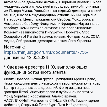
Антивоенное движение Антальи, Открытый диалог, Школа
международных отношений и государственной политики
им Питера Мунка, Российско-канадский демократический
альянс, Школа международных отношений им Нормана
Патерсона, Центр Гражданских Свобод, Фонд Бориса
Немцова за Свободу, Фонд имени Фридриха Науманна за
свободу, Феминистское антивоенное сопротивление,
Комитет независимости Ингушетии, Прометей, Stop
Occupation of Karelia, Вернись живым, Фридом Хаус, СОТА
медиа, Либерально-демократическая Лига Украины
Источник:
https://minjust.gov.ru/ru/documents/7756/
данные на
13.05.2024
* Сведения реестра НКО, выполняющих
функции иностранного агента:
Лилит, Правозащитная группа Гражданин.Армия.Право,
Нижегородский центр немецкой и европейской культуры,
Центр гендерных исследований, Фонд защиты прав
граждан Штаб, Институт права и публичной политики,
Фонд борьбы с коррупцией, Альянс врачей,
НАСИЛИЮ.НЕТ, Мы против СПИДа, СВЕЧА, Гуманитарное
действие, Открытый Петербург, Лига Избирателей,