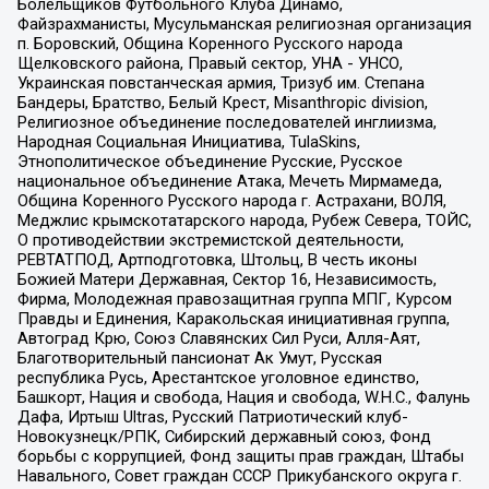
Болельщиков Футбольного Клуба Динамо,
Файзрахманисты, Мусульманская религиозная организация
п. Боровский, Община Коренного Русского народа
Щелковского района, Правый сектор, УНА - УНСО,
Украинская повстанческая армия, Тризуб им. Степана
Бандеры, Братство, Белый Крест, Misanthropic division,
Религиозное объединение последователей инглиизма,
Народная Социальная Инициатива, TulaSkins,
Этнополитическое объединение Русские, Русское
национальное объединение Атака, Мечеть Мирмамеда,
Община Коренного Русского народа г. Астрахани, ВОЛЯ,
Меджлис крымскотатарского народа, Рубеж Севера, ТОЙС,
О противодействии экстремистской деятельности,
РЕВТАТПОД, Артподготовка, Штольц, В честь иконы
Божией Матери Державная, Сектор 16, Независимость,
Фирма, Молодежная правозащитная группа МПГ, Курсом
Правды и Единения, Каракольская инициативная группа,
Автоград Крю, Союз Славянских Сил Руси, Алля-Аят,
Благотворительный пансионат Ак Умут, Русская
республика Русь, Арестантское уголовное единство,
Башкорт, Нация и свобода, Нация и свобода, W.H.С., Фалунь
Дафа, Иртыш Ultras, Русский Патриотический клуб-
Новокузнецк/РПК, Сибирский державный союз, Фонд
борьбы с коррупцией, Фонд защиты прав граждан, Штабы
Навального, Совет граждан СССР Прикубанского округа г.