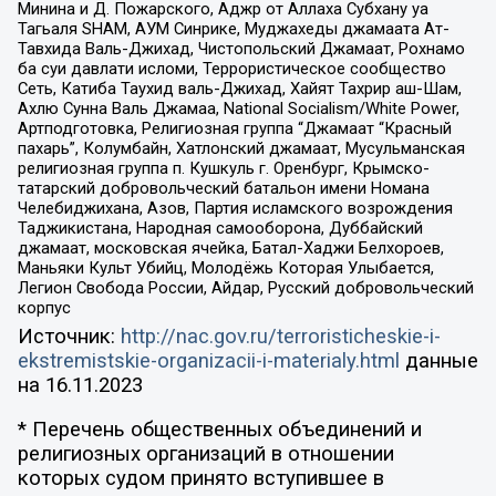
Минина и Д. Пожарского, Аджр от Аллаха Субхану уа
Тагьаля SHAM, АУМ Синрике, Муджахеды джамаата Ат-
Тавхида Валь-Джихад, Чистопольский Джамаат, Рохнамо
ба суи давлати исломи, Террористическое сообщество
Сеть, Катиба Таухид валь-Джихад, Хайят Тахрир аш-Шам,
Ахлю Сунна Валь Джамаа, National Socialism/White Power,
Артподготовка, Религиозная группа “Джамаат “Красный
пахарь”, Колумбайн, Хатлонский джамаат, Мусульманская
религиозная группа п. Кушкуль г. Оренбург, Крымско-
татарский добровольческий батальон имени Номана
Челебиджихана, Азов, Партия исламского возрождения
Таджикистана, Народная самооборона, Дуббайский
джамаат, московская ячейка, Батал-Хаджи Белхороев,
Маньяки Культ Убийц, Молодёжь Которая Улыбается,
Легион Свобода России, Айдар, Русский добровольческий
корпус
Источник:
http://nac.gov.ru/terroristicheskie-i-
ekstremistskie-organizacii-i-materialy.html
данные
на
16.11.2023
* Перечень общественных объединений и
религиозных организаций в отношении
которых судом принято вступившее в