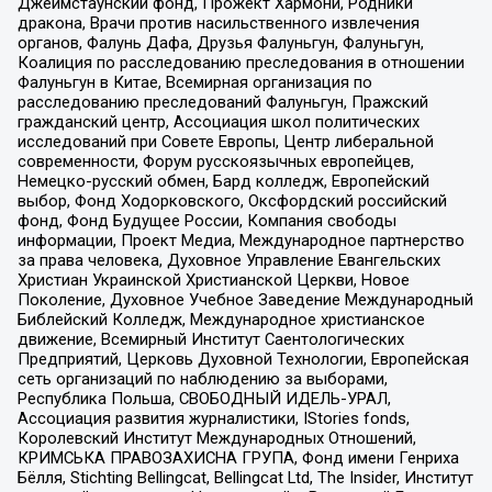
Джеймстаунский фонд, Прожект Хармони, Родники
дракона, Врачи против насильственного извлечения
органов, Фалунь Дафа, Друзья Фалуньгун, Фалуньгун,
Коалиция по расследованию преследования в отношении
Фалуньгун в Китае, Всемирная организация по
расследованию преследований Фалуньгун, Пражский
гражданский центр, Ассоциация школ политических
исследований при Совете Европы, Центр либеральной
современности, Форум русскоязычных европейцев,
Немецко-русский обмен, Бард колледж, Европейский
выбор, Фонд Ходорковского, Оксфордский российский
фонд, Фонд Будущее России, Компания свободы
информации, Проект Медиа, Международное партнерство
за права человека, Духовное Управление Евангельских
Христиан Украинской Христианской Церкви, Новое
Поколение, Духовное Учебное Заведение Международный
Библейский Колледж, Международное христианское
движение, Всемирный Институт Саентологических
Предприятий, Церковь Духовной Технологии, Европейская
сеть организаций по наблюдению за выборами,
Республика Польша, СВОБОДНЫЙ ИДЕЛЬ-УРАЛ,
Ассоциация развития журналистики, IStories fonds,
Королевский Институт Международных Отношений,
КРИМСЬКА ПРАВОЗАХИСНА ГРУПА, Фонд имени Генриха
Бёлля, Stichting Bellingcat, Bellingcat Ltd, The Insider, Институт