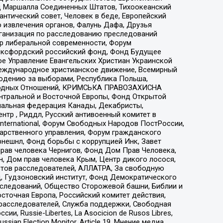
 Маршалла Соединенных Штатов, Тихоокеанский
нтический совет, Человек в беде, Европейский
 извлечения органов, Фалунь Дафа, Друзья
рганизация по расследованию преследований
тр либеральной современности, Форум
 Оксфордский российский фонд, Фонд Будущее
е Управление Евангельских Христиан Украинской
еждународное христианское движение, Всемирный
людению за выборами, Республика Польша,
народных Отношений, КРИМСЬКА ПРАВОЗАХИСНА
ы Центральной и Восточной Европы, Фонд Открытой
иональная федерация Канады, Декабристы,
тр , Риддл, Русский антивоенный комитет в
nternational, Форум Свободных Народов ПостРоссии,
дарственного управления, Форум гражданского
рнешнл, Фонд борьбы с коррупцией Инк, Завет
прав человека Чернигов, Фонд Дом Прав Человека,
н, Дом прав человека Крым, Центр дикого лосося,
стов расследователей, АЛЛАТРА, За свободную
д, Гудзоновский институт, Фонд Демократического
сследований, Общество Сторожевой башни, Библии и
сточная Европа, Российский комитет действия,
-расследователей, Служба поддержки, Свободная
 Russie-Libertes, La Asocicion de Rusos Libres,
an Election Monitor, Article 19, Мнение медиа,