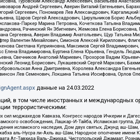
совна, Туровский Александр Алексеевич, Васильева Анастасия
Пивоваров Андрей Сергеевич, Аверин Виталий Евгеньевич, Бара
горий Сергеевич, Пономарев Лев Александрович, Каргалицкий 
ньевна, Щаров Сергей Алексадрович, Цирульников Борис Альбер
ислакова-Паркер Марина Петровна, Кочеткова Татьяна Владими
сандровна, Рачинский Ян Збигневич, Жемкова Елена Борисовна,
лана Сергеевна, Аверин Владимир Анатольевич, Щур Татьяна М
фтер Валентин Михайлович, Симонов Алексей Кириллович, Флиг
женова Светлана Куприяновна, Максимов Сергей Владимирович, 
кс Елена Владимировна, Буртина Елена Юрьевна, Гендель Людм
евна, Свечников Анатолий Мариевич, Прохоров Вадим Юрьевич
инский Леонид Борисович, Лукашевский Сергей Маркович, Бахм
Добровольская Анна Дмитриевна, Королева Александра Евгенье
евинсон Лев Семенович, Локшина Татьяна Иосифовна, Орлов Ол
ignAgent.aspx
данные на
24.03.2022
ций, в том числе иностранных и международных ор
ции террористическими:
ил моджахедов Кавказа, Конгресс народов Ичкерии и Дагеста
ламского освобождения, Лашкар-И-Тайба, Исламская группа, Дв
ения исламского наследия, Дом двух святых, Джунд аш-Шам, 
жабха аль-Нусра ли-Ахль аш-Шам, Народное ополчение имени К.
ата Ат-Тавхида Валь-Джихад, Чистопольский Джамаат, Рохнам