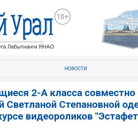
18+
НОВОСТИ
щиеся 2-А класса совместно
й Светланой Степановной од
курсе видеороликов "Эстафет