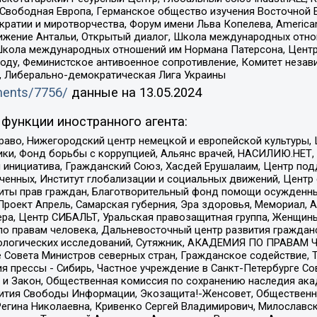
 Свободная Европа, Германское общество изучения Восточной 
и и миротворчества, Форум имени Льва Копелева, American Counci
ое движение Антальи, Открытый диалог, Школа международных отн
Школа международных отношений им Нормана Патерсона, Центр
ду, Феминистское антивоенное сопротивление, Комитет независ
а, Либерально-демократическая Лига Украины
uments/7756/
данные на
13.05.2024
функции иностранного агента:
раво, Нижегородский центр немецкой и европейской культуры,
тики, Фонд борьбы с коррупцией, Альянс врачей, НАСИЛИЮ.НЕТ,
я инициатива, Гражданский Союз, Хасдей Ерушалаим, Центр по
юченных, Институт глобализации и социальных движений, Цент
ты прав граждан, Благотворительный фонд помощи осужденным
а, Проект Апрель, Самарская губерния, Эра здоровья, Мемориал
ера, Центр СИБАЛЬТ, Уральская правозащитная группа, Женщины
по правам человека, Дальневосточный центр развития гражданс
ологических исследований, Сутяжник, АКАДЕМИЯ ПО ПРАВАМ Ч
е Совета Министров северных стран, Гражданское содействие,
я прессы - Сибирь, Частное учреждение в Санкт-Петербурге С
 и Закон, Общественная комиссия по сохранению наследия ак
звития Свободы Информации, Экозащита!-Женсовет, Общественн
Регина Николаевна, Кривенко Сергей Владимирович, Милославс