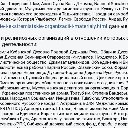
ят Тахрир аш-Шам, Ахлю Сунна Валь Джамаа, National Socialism
ий джамаат, Мусульманская религиозная группа п. Кушкуль г. 
ртия исламского возрождения Таджикистана, Народная самооб
олодёжь Которая Улыбается, Легион Свобода России, Айдар, Р
ie-i-ekstremistskie-organizacii-i-materialy.html
данные
и религиозных организаций в отношении которых 
 деятельности:
земли Кубанской Духовно Родовой Державы Русь, Община Духо
 Духовная Семинария Староверов-Инглингов, Нурджулар, К Бо
листическое общество, Джамаат мувахидов, Объединенный Вил
иалистическая рабочая партия России, Славянский союз, Форма
ива города Череповца, Духовно-Родовая Держава Русь, Русск
-Инглингов, Русский общенациональный союз, Движение против
 Омская организация общественного политического движения Р
йзрахманисты, Мусульманская религиозная организация п. Бо
краинская повстанческая армия, Тризуб им. Степана Бандеры, Бр
зма, Народная Социальная Инициатива, TulaSkins, Этнополитич
оренного Русского народа г. Астрахани, ВОЛЯ, Меджлис крымс
РЕВТАТПОД, Артподготовка, Штольц, В честь иконы Божией Мате
равды и Единения, Каракольская инициативная группа, Автогра
спублика Русь, Арестантское уголовное единство, Башкорт, Наци
окузнецк/РПК, Сибирский державный союз, Фонд борьбы с кор