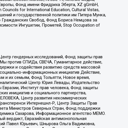
Европы, Фонд имени Фридриха Эберта, XZ gGmbH,
ls for International Education, Cultural Vistas,
ошений и государственной политики им Питера Мунка,
 Гражданских Свобод, Фонд Бориса Немцова за
имости Ингушетии, Прометей, Stop Occupation of
 Центр гендерных исследований, Фонд защиты прав
 Мы против СПИДа, СВЕЧА, Гуманитарное действие,
ддержки и содействия развитию средств массовой
р социально-информационных инициатив Действие,
 и их семьям, Фонд Тольятти, Новое время,
, Аналитический Центр Юрия Левады, Издательство
 Евразии, Институт прав человека, Фонд защиты
ких инициатив и социального партнерства,
ЕЛОВЕКА, Центр развития некоммерческих
 Трансперенси Интернешнл-Р, Центр Защиты Прав
овета Министров Северных Стран, Фонд поддержки
адемика Сахарова, Информационное агентство МЕМО.
ый вердикт, Евразийская антимонопольная
кий Павел Юрьевич, Шнырова Ольга Вадимовна,