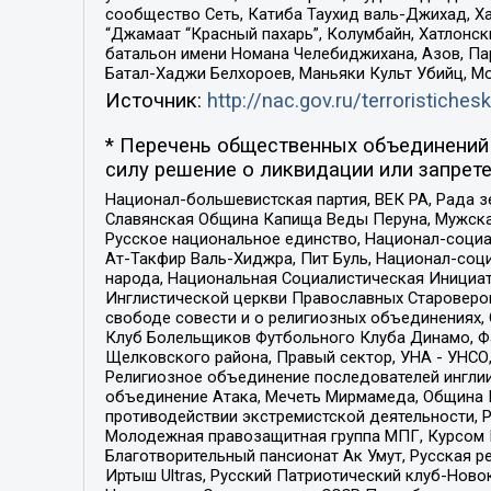
сообщество Сеть, Катиба Таухид валь-Джихад, Хай
“Джамаат “Красный пахарь”, Колумбайн, Хатлонск
батальон имени Номана Челебиджихана, Азов, Па
Батал-Хаджи Белхороев, Маньяки Культ Убийц, М
Источник:
http://nac.gov.ru/terroristichesk
* Перечень общественных объединений 
силу решение о ликвидации или запрете
Национал-большевистская партия, ВЕК РА, Рада 
Славянская Община Капища Веды Перуна, Мужская
Русское национальное единство, Национал-социа
Ат-Такфир Валь-Хиджра, Пит Буль, Национал-соц
народа, Национальная Социалистическая Инициат
Инглистической церкви Православных Староверов
свободе совести и о религиозных объединениях,
Клуб Болельщиков Футбольного Клуба Динамо, Фа
Щелковского района, Правый сектор, УНА - УНСО, У
Религиозное объединение последователей инглии
объединение Атака, Мечеть Мирмамеда, Община К
противодействии экстремистской деятельности, 
Молодежная правозащитная группа МПГ, Курсом П
Благотворительный пансионат Ак Умут, Русская ре
Иртыш Ultras, Русский Патриотический клуб-Нов