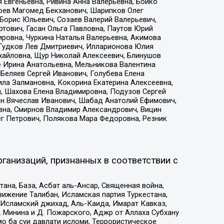
 Евгеньевна, Ривина Анна Валерьевна, Бойко
хоев Магомед Бекханович, Шарипков Олег
Борис Юльевич, Созаев Валерий Валерьевич,
тович, Гасан Ольга Павловна, Паутов Юрий
ровна, Чуркина Наталья Валерьевна, Акимова
 Гудков Лев Дмитриевич, Илларионова Юлия
ихайловна, Щур Николай Алексеевич, Блинушов
е Ирина Анатольевна, Мельникова Валентина
Беляев Сергей Иванович, Голубева Елена
ила Залмановна, Кокорина Екатерина Алексеевна,
, Шахова Елена Владимировна, Подузов Сергей
ин Вячеслав Иванович, Шабад Анатолий Ефимович,
вна, Смирнов Владимир Александрович, Вицин
ег Петрович, Полякова Мара Федоровна, Резник
ганизаций, признанных в соответствии с
на, База, Асбат аль-Ансар, Священная война,
ижение Талибан, Исламская партия Туркестана,
Исламский джихад, Аль-Каида, Имарат Кавказ,
 Минина и Д. Пожарского, Аджр от Аллаха Субхану
о ба суи давлати исломи, Террористическое