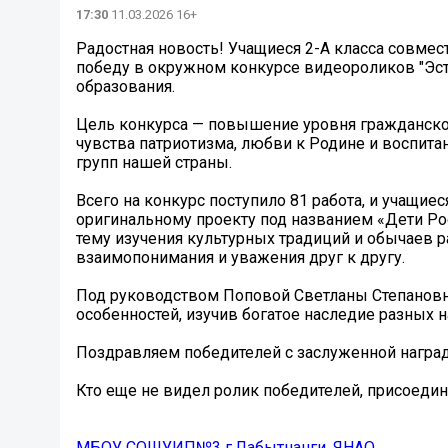
17:30
11.03.2026 16+
Радостная новость! Учащиеся 2-А класса совме
победу в окружном конкурсе видеороликов "Эст
образования.
Цель конкурса — повышение уровня гражданско
чувства патриотизма, любви к Родине и воспит
групп нашей страны.
Всего на конкурс поступило 81 работа, и учащие
оригинальному проекту под названием «Дети Р
тему изучения культурных традиций и обычаев 
взаимопонимания и уважения друг к другу.
Под руководством Поповой Светланы Степанов
особенностей, изучив богатое наследие разных 
Поздравляем победителей с заслуженной наград
Кто еще не видел ролик победителей, присоединяй
МБОУ СОШУИП№3 г.Лабытнанги, ЯНАО