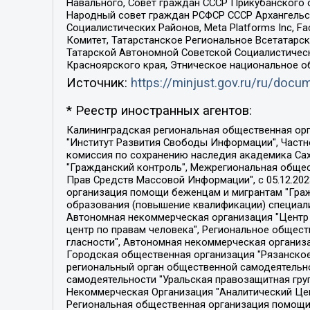
Навального, Совет граждан СССР Прикубанского 
Народный совет граждан РСФСР СССР Архангельск
Социалистических Районов, Meta Platforms Inc, 
Комитет, Татарстанское Региональное Всетатар
Татарской Автономной Советской Социалистическ
Красноярского края, Этническое национальное о
Источник:
https://minjust.gov.ru/ru/doc
* Реестр иностранных агентов:
Калининградская региональная общественная организация "Экозащита!-Женсовет", Фонд содействия защите прав и свобод граждан "Общественный вердикт", Фонд "Институт Развития Свободы Информации", Частное учреждение "Информационное агентство МЕМО. РУ", Региональная общественная организация "Общественная комиссия по сохранению наследия академика Сахарова", Фонд поддержки свободы прессы, Санкт-Петербургская общественная правозащитная организация "Гражданский контроль", Межрегиональная общественная организация "Информационно-просветительский центр "Мемориал", Региональный Фонд "Центр Защиты Прав Средств Массовой Информации", с 05.12.2023 Фонд "Центр Защиты Прав Средств массовой информации", Региональная общественная благотворительная организация помощи беженцам и мигрантам "Гражданское содействие", Негосударственное образовательное учреждение дополнительного профессионального образования (повышение квалификации) специалистов "АКАДЕМИЯ ПО ПРАВАМ ЧЕЛОВЕКА", Свердловская региональная общественная организация "Сутяжник", Автономная некоммерческая организация "Центр независимых социологических исследований", Союз общественных объединений "Российский исследовательский центр по правам человека", Региональное общественное учреждение научно-информационный центр "МЕМОРИАЛ", Некоммерческая организация "Фонд защиты гласности", Автономная некоммерческая организация "Институт прав человека", Городская общественная организация "Екатеринбургское общество "МЕМОРИАЛ", Городская общественная организация "Рязанское историко-просветительское и правозащитное общество "Мемориал" (Рязанский Мемориал), Челябинский региональный орган общественной самодеятельности – женское общественное объединение "Женщины Евразии", Челябинский региональный орган общественной самодеятельности "Уральская правозащитная группа", Фонд содействия защите здоровья и социальной справедливости имени Андрея Рылькова, Автономная Некоммерческая Организация "Аналитический Центр Юрия Левады", Автономная некоммерческая организация социальной поддержки населения "Проект Апрель", Региональная общественная организация помощи женщинам и детям, находящимся в кризисной ситуации "Информационно-методический центр "Анна", Фонд содействия развитию массовых коммуникаций и правовому просвещению "Так-так-Так", Фонд содействия устойчивому развитию "Серебряная тайга", Свердловский региональный общественный фонд социальных проектов "Новое время", "Idel.Реалии", Кавказ.Реалии, Крым.Реалии, Телеканал Настоящее Время, Татаро-башкирская служба Радио Свобода (Azatliq Radiosi), Радио Свободная Европа/Радио Свобода (PCE/PC), "Сибирь.Реалии", "Фактограф", Благотворительный фонд помощи осужденным и их семьям, Автономная некоммерческая организация "Институт глобализации и социальных движений", Фонд "В защиту прав заключенных", Частное учреждение "Центр поддержки и содействия развитию средств массовой информации", Пензенский региональный общественный благотворительный фонд "Гражданский союз", "Север.Реалии", Некоммерческая организация Фонд "Правовая инициатива", 