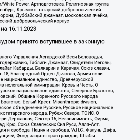
/White Power, Артподготовка, Религиозная группа
Оренбург, Крымско-татарский добровольческий
орона, Дуббайский джамаат, московская ячейка,
усский добровольческий корпус
 на
16.11.2023
судом принято вступившее в законную
вного Управления Асгардской Веси Беловодья,
годержавию, Таблиги Джамаат, Свидетели Иеговы,
айат Кабарды, Балкарии и Карачая, Союз славян,
т-18, Благородный Орден Дьявола, Армия воли
ое национальное единство, Древнерусской
 нелегальной иммиграции, Кровь и Честь, О
усское национальное единство, Северное Братство,
ровский, Община Коренного Русского народа
атство, Белый Крест, Misanthropic division,
еское объединение Русские, Русское национальное
котатарского народа, Рубеж Севера, ТОЙС, О
ри Державная, Сектор 16, Независимость, Фирма,
д Крю, Союз Славянских Сил Руси, Алля-Аят,
я и свобода, Нация и свобода, W.H.С., Фалунь Дафа,
рупцией, Фонд защиты прав граждан, Штабы