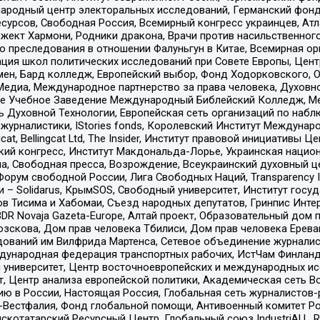
родный центр электоральных исследований, Германский фонд
рсов, Свободная Россия, Всемирный конгресс украинцев, Атла
ект Хармони, Родники дракона, Врачи против насильственного
ию преследования в отношении Фалуньгун в Китае, Всемирная о
ация школ политических исследований при Совете Европы, Цен
мен, Бард колледж, Европейский выбор, Фонд Ходорковского,
едиа, Международное партнерство за права человека, Духовно
ое Учебное Заведение Международный Библейский Колледж, М
ь Духовной Технологии, Европейская сеть организаций по наб
урналистики, IStories fonds, Королевский Институт Между
gcat, Bellingcat Ltd, The Insider, Институт правовой инициатив
инский конгресс, Институт Макдональда-Лорье, Украинская нац
, Свободная пресса, Возрождение, Всеукраинский духовный цен
орум свободной России, Лига Свободных Наций, Transparеncy I
– Solidarus, КрымSOS, Свободный университет, Институт госу
в Тисима и Хабомаи, Съезд народных депутатов, Гринпис Инте
DR Novaja Gazeta-Europe, Алтай проект, Образовательный дом 
зскова, Дом прав человека Тбилиси, Дом прав человека Ерева
едований им Вилфрида Мартенса, Сетевое объединение журнали
Международная федерация транспортных рабочих, ИстЧам Финлан
й университет, Центр восточноевропейских и международных и
, Центр анализа европейской политики, Академическая сеть Во
ю в России, Настоящая Россия, Глобальная сеть журналистов
естфалия, Фонд глобальной помощи, Антивоенный комитет России,
татарский Ресурсный Центр, Глобальный союз IndustriALL, Russi