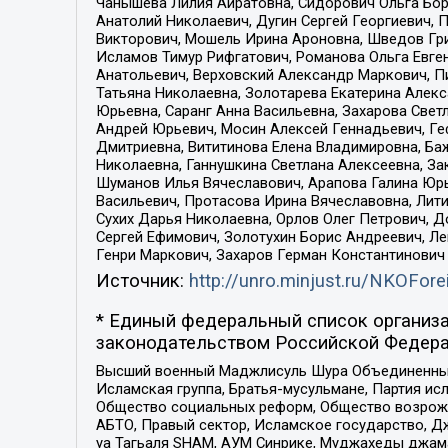
Чанышева Лилия Айратовна, Сидорович Ольга Бори
Анатолий Николаевич, Дугин Сергей Георгиевич, 
Викторович, Мошель Ирина Ароновна, Шведов Гри
Исламов Тимур Рифгатович, Романова Ольга Евге
Анатольевич, Верховский Александр Маркович, П
Татьяна Николаевна, Золотарева Екатерина Алек
Юрьевна, Саранг Анна Васильевна, Захарова Свет
Андрей Юрьевич, Мосин Алексей Геннадьевич, Ге
Дмитриевна, Вититинова Елена Владимировна, Ба
Николаевна, Ганнушкина Светлана Алексеевна, За
Шуманов Илья Вячеславович, Арапова Галина Юрь
Васильевич, Протасова Ирина Вячеславовна, Лит
Сухих Дарья Николаевна, Орлов Олег Петрович, 
Сергей Ефимович, Золотухин Борис Андреевич, Л
Генри Маркович, Захаров Герман Константинович
Источник:
http://unro.minjust.ru/NKOFore
* Единый федеральный список организа
законодательством Российской Федера
Высший военный Маджлисуль Шура Объединенных с
Исламская группа, Братья-мусульмане, Партия ис
Общество социальных реформ, Общество возрожд
АБТО, Правый сектор, Исламское государство, Д
уа Тагьаля SHAM, АУМ Синрике, Муджахеды джама