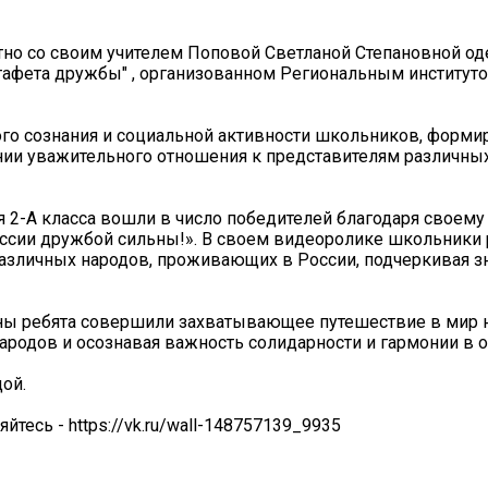
стно со своим учителем Поповой Светланой Степановной о
афета дружбы" , организованном Региональным институто
го сознания и социальной активности школьников, форми
ании уважительного отношения к представителям различны
ся 2-А класса вошли в число победителей благодаря своему
оссии дружбой сильны!». В своем видеоролике школьники
различных народов, проживающих в России, подчеркивая з
ны ребята совершили захватывающее путешествие в мир
народов и осознавая важность солидарности и гармонии в 
ой.
тесь - https://vk.ru/wall-148757139_9935