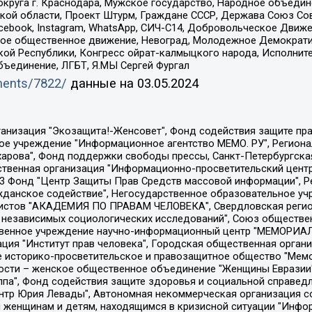
округа г. Краснодара, Мужское государство, Народное объедин
ой области, Проект Штурм, Граждане СССР, Держава Союз Сов
Facebook, Instagram, WhatsApp, СИЧ-С14, Добровольческое Движ
ское общественное движение, Невоград, Молодежное Демократ
ой Республики, Конгресс ойрат-калмыцкого народа, Исполнит
бъединение, ЛГБТ, Я.МЫ Сергей Фургал
uments/7822/
данные на
03.05.2024
Общество с ограниченной ответственностью "Радио Свободная Европа/Радио Свобода", Чешское информационное агентство "MEDIUM-ORIENT", Красноярская региональная общественная организация "Мы против СПИДа", Камалягин Денис Николаевич, Маркелов Сергей Евгеньевич, Пономарев Лев Александрович, Савицкая Людмила Алексеевна, Автономная некоммерческая организация "Центр по работе с проблемой насилия "НАСИЛИЮ.НЕТ", Межрегиональный профессиональный союз работников здравоохранения "Альянс врачей", Юридическое лицо, зарегистрированное в Латвийской Республике, SIA "Medusa Project" (регистрационный номер 40103797863, дата регистрации 10.06.2014), Некоммерческая организация "Фонд по борьбе с коррупцией", Автономная некоммерческая организация "Институт права и публичной политики", Баданин Роман Сергеевич, Гликин Максим Александрович, Железнова Мария Михайловна, Лукьянова Юлия Сергеевна, Маетная Елизавета Витальевна, Маняхин Петр Борисович, Чуракова Ольга Владимировна, Ярош Юлия Петровна, Юридическое лицо "The Insider SIA", зарегистрированное в Риге, Латвийская Республика (дата регистрации 26.06.2015), являющееся администратором доменного имени интернет-издания "The Insider SIA", https://theins.ru, Постернак Алексей Евгеньевич, Рубин Михаил Аркадьевич, Анин Роман Александрович, Юридическое лицо Istories fonds, зарегистрированное в Латвийской Республике (регистрационный номер 50008295751, дата регистрации 24.02.2020), Великовский Дмитрий Александрович, Долинина Ирина Николаевна, Мароховская Алеся Алексеевна, Шлейнов Роман Юрьевич, Шмагун Олеся Валентиновна, Общество с ограниченной ответственностью "Альтаир 2021", Общество с ограниченной ответственностью "Вега 2021", Общество с ограниченной ответственностью "Главный редактор 2021", Общество с ограниченной ответственностью "Ромашки монолит", Важенков Артем Валерьевич, Ивановская областная общественная организация "Центр гендерных исследований", Гурман Юрий Альбертович, Медиапроект "ОВД-Инфо", Егоров Владимир Владимирович, Жилинский Владимир Александрович, Общество с ограниченной ответственностью "ЗП", Иванова София Юрьевна, Карезина Инна Павловна, Кильтау Екатерина Викторовна, Петров Алексей Викторович, Пискунов Сергей Евгеньевич, Смирнов Сергей Сергеевич, Тихонов Михаил Сергеевич, Общество с ограниченной ответственностью "ЖУРНАЛИСТ-ИНОСТРАННЫЙ АГЕНТ", Арапова Галина Юрьевна, Вольтская Татьяна Анатольевна, Американская компания "Mason G.E.S. Anonymous Foundation" (США), являющаяся владельцем интернет-издания https://mnews.world/, Компания "Stichting Bellingcat", зарегистрированная в Нидерландах (дата регистрации 11.07.2018), Захаров Андрей Вячеславович, Клепиковская Екатерина Дмитриевна, Общество с ограниченной ответственностью "МЕМО", Перл Роман Александрович, Симонов Евгений Алексеевич, Соловьева Елена Анатольевна, Сотников Даниил Владимирович, Сурначева Елизавета Дмитриевна, Автономная некоммерческая организация по защите прав человека и информированию населения "Якутия – Наше Мнение", Общество с ограниченной ответственностью "Москоу диджитал медиа", с 26.01.2023 Общество с ограниченной ответственностью "Чайка Белые сады", Ветошкина Валерия Валерьевна, Заговора Максим Александрович, Межрегиональное общественное движение "Российская ЛГБТ - сеть", Оленичев Максим Владимирович, Павлов Иван Юрьевич, Скворцова Елена Сергеевна, Общество с ограниченной ответственностью "Как бы инагент", Кочетков Игорь Викторович, Общество с ограниченной ответственностью "Честные выборы", Еланчик Олег Александрович, Общество с ограниченной ответственностью "Нобелевский призыв", Гималова Регина Эмилевна, Григорьев Андрей Валерьевич, Григорьева Алина Александровна, Ассоциация по содействию защите прав призывников, альтернативнослужащих и военнослужащих "Правозащитная группа "Гражданин.Армия.Право", Хисамова Регина Фаритовна, Автономная некоммерческая организация по реализа