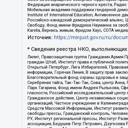
Федерация анархического черного креста, Радио
Мобильная академия поддержки гендерной демократи
Institute of International Education, Антивоенн
Российско-канадский демократический альянс, 
Свободу, Фонд имени Фридриха Науманна за свобо
Karelia, Вернись живым, Фридом Хаус, СОТА меди
Источник:
https://minjust.gov.ru/ru/doc
* Сведения реестра НКО, выполняющих 
Лилит, Правозащитная группа Гражданин.Армия.П
граждан Штаб, Институт права и публичной поли
Открытый Петербург, Лига Избирателей, Правова
информации, Горячая Линия, В защиту прав закл
Благотворительный фонд охраны здоровья и защи
Серебряная тайга, Так-Так-Так, Сова, центр Анн
Парк Гагарина, Фонд имени Андрея Рылькова, Сф
гласности, Российский исследовательский центр 
Гражданское действие, Центр независимых соци
организаций, Частное учреждение в Калининград
Средств Массовой Информации, Институт развити
свободы прессы, Гражданский контроль, Человек
РУ, Институт региональной прессы, Институт Ра
ассоциация, Бедушев Петр Петрович, Дзугкоева 