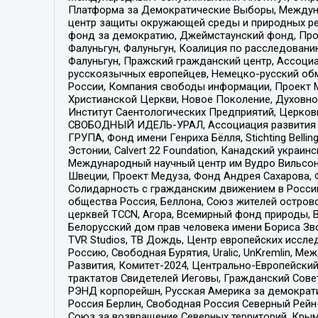
Платформа за Демократические Выборы, Междуна
центр защиты окружающей среды и природных ресу
фонд за демократию, Джеймстаунский фонд, Прож
Фалуньгун, Фалуньгун, Коалиция по расследован
Фалуньгун, Пражский гражданский центр, Ассоци
русскоязычных европейцев, Немецко-русский об
России, Компания свободы информации, Проект М
Христианской Церкви, Новое Поколение, Духовн
Институт Саентологических Предприятий, Церков
СВОБОДНЫЙ ИДЕЛЬ-УРАЛ, Ассоциация развития ж
ГРУПА, Фонд имени Генриха Бёлля, Stichting Bellin
Эстонии, Calvert 22 Foundation, Канадский укра
Международный научный центр им Вудро Вильсона
Швеции, Проект Медуза, Фонд Андрея Сахарова, Ф
Солидарность с гражданским движением в России 
общества Россия, Беллона, Союз жителей острово
церквей TCCN, Агора, Всемирный фонд природы, B
Белорусский дом прав человека имени Бориса Зво
TVR Studios, ТВ Дождь, Центр европейских иссл
Россию, Свободная Бурятия, Uralic, UnKremlin, 
Развития, Комитет-2024, Центрально-Европейски
трактатов Свидетелей Иеговы, Гражданский Совет
РЭНД корпорейшн, Русская Америка за демократи
Россия Берлин, Свободная Россия Северный Рейн-В
Союз за возвращение Северных территорий, Крымско