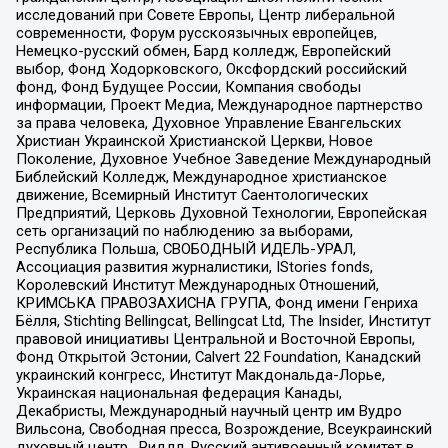
исследований при Совете Европы, Центр либеральной
современности, Форум русскоязычных европейцев,
Немецко-русский обмен, Бард колледж, Европейский
выбор, Фонд Ходорковского, Оксфордский российский
фонд, Фонд Будущее России, Компания свободы
информации, Проект Медиа, Международное партнерство
за права человека, Духовное Управление Евангельских
Христиан Украинской Христианской Церкви, Новое
Поколение, Духовное Учебное Заведение Международный
Библейский Колледж, Международное христианское
движение, Всемирный Институт Саентологических
Предприятий, Церковь Духовной Технологии, Европейская
сеть организаций по наблюдению за выборами,
Республика Польша, СВОБОДНЫЙ ИДЕЛЬ-УРАЛ,
Ассоциация развития журналистики, IStories fonds,
Королевский Институт Международных Отношений,
КРИМСЬКА ПРАВОЗАХИСНА ГРУПА, Фонд имени Генриха
Бёлля, Stichting Bellingcat, Bellingcat Ltd, The Insider, Институт
правовой инициативы Центральной и Восточной Европы,
Фонд Открытой Эстонии, Calvert 22 Foundation, Канадский
украинский конгресс, Институт Макдональда-Лорье,
Украинская национальная федерация Канады,
Декабристы, Международный научный центр им Вудро
Вильсона, Свободная пресса, Возрождение, Всеукраинский
духовный центр , Риддл, Русский антивоенный комитет в