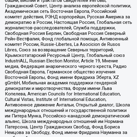
башни, Библии и трактатов Свидетелей Иеговы,
Гражданский Совет, Центр анализа европейской политики,
Академическая сеть Восточная Европа, Российский
комитет действия, РЭНД корпорейшн, Русская Америка за
демократию в России, Настоящая Россия, Глобальная сеть
журналистов-расследователей, Служба поддержки,
Свободная Россия Берлин, Свободная Россия Северный
Рейн-Вестфалия, Фонд глобальной помощи, Антивоенный
комитет России, Russie-Libertes, La Asocicion de Rusos
Libres, Союз за возвращение Северных территорий,
Крымскотатарский Ресурсный Центр, Глобальный союз
IndustriALL, Russian Election Monitor, Article 19, Мнение
медиа, Федерация анархического черного креста, Радио
Свободная Европа, Германское общество изучения
Восточной Европы, Фонд имени Фридриха Эберта, XZ
gGmbH, Мобильная академия поддержки гендерной
демократии и миротворчества, Форум имени Льва
Копелева, American Councils for International Education,
Cultural Vistas, Institute of International Education,
Антивоенное движение Антальи, Открытый диалог, Школа
международных отношений и государственной политики
им Питера Мунка, Российско-канадский демократический
альянс, Школа международных отношений им Нормана
Патерсона, Центр Гражданских Свобод, Фонд Бориса
Немцова за Свободу, Фонд имени Фридриха Науманна за