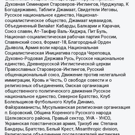
Духовная Семинария Староверов-Инглингов, Нурджулар, К
Богодержавию, Таблиги Джамаат, Свидетели Иеговы,
Русское национальное единство, Национал-
социалистическое общество, Джамаат мувахидов,
Объединенный Вилайат Кабарды, Балкарии и Карачая,
Союз славян, Ат-Такфир Валь-Хиджра, Пит Буль,
Национал-социалистическая рабочая партия России,
Славянский союз, Формат-18, Благородный Орден
Дьявола, Армия воли народа, Национальная
Социалистическая Инициатива города Череповца,
Духовно-Родовая Держава Русь, Русское национальное
единство, Древнерусской Инглистической церкви
Православных Староверов-Инглингов, Русский
общенациональный союз, Движение против нелегальной
иммиграции, Кровь и Честь, О свободе совести и о
религиозных объединениях, Омская организация
общественного политического движения Русское
национальное единство, Северное Братство, Клуб
Болельщиков Футбольного Клуба Динамо,
Файзрахманисты, Мусульманская религиозная организация
п. Боровский, Община Коренного Русского народа
Щелковского района, Правый сектор, УНА - УНСО,
Украинская повстанческая армия, Тризуб им. Степана
Бандеры, Братство, Белый Крест, Misanthropic division,
Религиозное объединение последователей инглиизма,