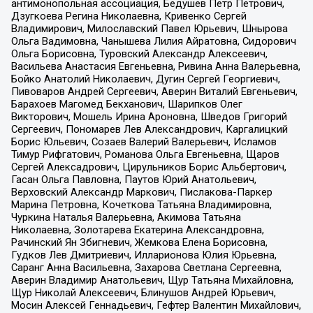
антимонопольная ассоциация, Бедушев Петр Петрович,
Дзугкоева Регина Николаевна, Кривенко Сергей
Владимирович, Милославский Павел Юрьевич, Шнырова
Ольга Вадимовна, Чанышева Лилия Айратовна, Сидорович
Ольга Борисовна, Туровский Александр Алексеевич,
Васильева Анастасия Евгеньевна, Ривина Анна Валерьевна,
Бойко Анатолий Николаевич, Дугин Сергей Георгиевич,
Пивоваров Андрей Сергеевич, Аверин Виталий Евгеньевич,
Барахоев Магомед Бекханович, Шарипков Олег
Викторович, Мошель Ирина Ароновна, Шведов Григорий
Сергеевич, Пономарев Лев Александрович, Каргалицкий
Борис Юльевич, Созаев Валерий Валерьевич, Исламов
Тимур Рифгатович, Романова Ольга Евгеньевна, Щаров
Сергей Алексадрович, Цирульников Борис Альбертович,
Гасан Ольга Павловна, Паутов Юрий Анатольевич,
Верховский Александр Маркович, Пислакова-Паркер
Марина Петровна, Кочеткова Татьяна Владимировна,
Чуркина Наталья Валерьевна, Акимова Татьяна
Николаевна, Золотарева Екатерина Александровна,
Рачинский Ян Збигневич, Жемкова Елена Борисовна,
Гудков Лев Дмитриевич, Илларионова Юлия Юрьевна,
Саранг Анна Васильевна, Захарова Светлана Сергеевна,
Аверин Владимир Анатольевич, Щур Татьяна Михайловна,
Щур Николай Алексеевич, Блинушов Андрей Юрьевич,
Мосин Алексей Геннадьевич, Гефтер Валентин Михайлович,