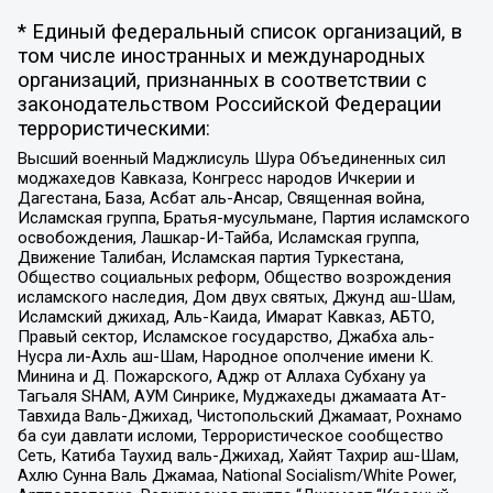
* Единый федеральный список организаций, в
том числе иностранных и международных
организаций, признанных в соответствии с
законодательством Российской Федерации
террористическими:
Высший военный Маджлисуль Шура Объединенных сил
моджахедов Кавказа, Конгресс народов Ичкерии и
Дагестана, База, Асбат аль-Ансар, Священная война,
Исламская группа, Братья-мусульмане, Партия исламского
освобождения, Лашкар-И-Тайба, Исламская группа,
Движение Талибан, Исламская партия Туркестана,
Общество социальных реформ, Общество возрождения
исламского наследия, Дом двух святых, Джунд аш-Шам,
Исламский джихад, Аль-Каида, Имарат Кавказ, АБТО,
Правый сектор, Исламское государство, Джабха аль-
Нусра ли-Ахль аш-Шам, Народное ополчение имени К.
Минина и Д. Пожарского, Аджр от Аллаха Субхану уа
Тагьаля SHAM, АУМ Синрике, Муджахеды джамаата Ат-
Тавхида Валь-Джихад, Чистопольский Джамаат, Рохнамо
ба суи давлати исломи, Террористическое сообщество
Сеть, Катиба Таухид валь-Джихад, Хайят Тахрир аш-Шам,
Ахлю Сунна Валь Джамаа, National Socialism/White Power,