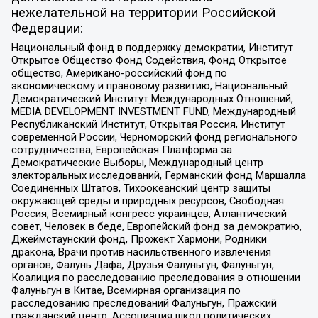
нежелательной на территории Российской
Федерации:
Национальный фонд в поддержку демократии, Институт
Открытое Общество Фонд Содействия, Фонд Открытое
общество, Американо-российский фонд по
экономическому и правовому развитию, Национальный
Демократический Институт Международных Отношений,
MEDIA DEVELOPMENT INVESTMENT FUND, Международный
Республиканский Институт, Открытая Россия, Институт
современной России, Черноморский фонд регионального
сотрудничества, Европейская Платформа за
Демократические Выборы, Международный центр
электоральных исследований, Германский фонд Маршалла
Соединенных Штатов, Тихоокеанский центр защиты
окружающей среды и природных ресурсов, Свободная
Россия, Всемирный конгресс украинцев, Атлантический
совет, Человек в беде, Европейский фонд за демократию,
Джеймстаунский фонд, Прожект Хармони, Родники
дракона, Врачи против насильственного извлечения
органов, Фалунь Дафа, Друзья Фалуньгун, Фалуньгун,
Коалиция по расследованию преследования в отношении
Фалуньгун в Китае, Всемирная организация по
расследованию преследований Фалуньгун, Пражский
гражданский центр, Ассоциация школ политических