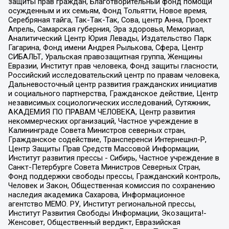
защиты прав граждан, Благотворительный фонд помощи
осужденным и их семьям, Фонд Тольятти, Новое время,
Серебряная тайга, Так-Так-Так, Сова, центр Анна, Проект
Апрель, Самарская губерния, Эра здоровья, Мемориал,
Аналитический Центр Юрия Левады, Издательство Парк
Гагарина, Фонд имени Андрея Рылькова, Сфера, Центр
СИБАЛЬТ, Уральская правозащитная группа, Женщины
Евразии, Институт прав человека, Фонд защиты гласности,
Российский исследовательский центр по правам человека,
Дальневосточный центр развития гражданских инициатив
и социального партнерства, Гражданское действие, Центр
независимых социологических исследований, Сутяжник,
АКАДЕМИЯ ПО ПРАВАМ ЧЕЛОВЕКА, Центр развития
некоммерческих организаций, Частное учреждение в
Калининграде Совета Министров северных стран,
Гражданское содействие, Трансперенси Интернешнл-Р,
Центр Защиты Прав Средств Массовой Информации,
Институт развития прессы - Сибирь, Частное учреждение в
Санкт-Петербурге Совета Министров Северных Стран,
Фонд поддержки свободы прессы, Гражданский контроль,
Человек и Закон, Общественная комиссия по сохранению
наследия академика Сахарова, Информационное
агентство МЕМО. РУ, Институт региональной прессы,
Институт Развития Свободы Информации, Экозащита!-
Женсовет, Общественный вердикт, Евразийская