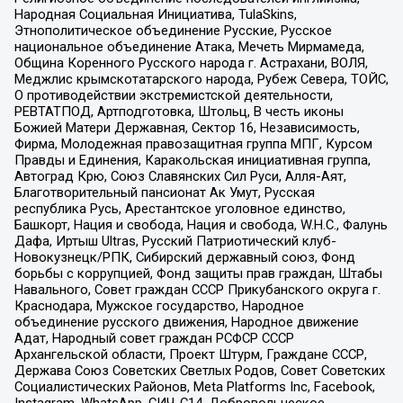
Народная Социальная Инициатива, TulaSkins,
Этнополитическое объединение Русские, Русское
национальное объединение Атака, Мечеть Мирмамеда,
Община Коренного Русского народа г. Астрахани, ВОЛЯ,
Меджлис крымскотатарского народа, Рубеж Севера, ТОЙС,
О противодействии экстремистской деятельности,
РЕВТАТПОД, Артподготовка, Штольц, В честь иконы
Божией Матери Державная, Сектор 16, Независимость,
Фирма, Молодежная правозащитная группа МПГ, Курсом
Правды и Единения, Каракольская инициативная группа,
Автоград Крю, Союз Славянских Сил Руси, Алля-Аят,
Благотворительный пансионат Ак Умут, Русская
республика Русь, Арестантское уголовное единство,
Башкорт, Нация и свобода, Нация и свобода, W.H.С., Фалунь
Дафа, Иртыш Ultras, Русский Патриотический клуб-
Новокузнецк/РПК, Сибирский державный союз, Фонд
борьбы с коррупцией, Фонд защиты прав граждан, Штабы
Навального, Совет граждан СССР Прикубанского округа г.
Краснодара, Мужское государство, Народное
объединение русского движения, Народное движение
Адат, Народный совет граждан РСФСР СССР
Архангельской области, Проект Штурм, Граждане СССР,
Держава Союз Советских Светлых Родов, Совет Советских
Социалистических Районов, Meta Platforms Inc, Facebook,
Instagram, WhatsApp, СИЧ-С14, Добровольческое