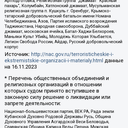
Артподготовка, Религиозная группа “Джамаат “Красный
пахарь”, Колумбайн, Хатлонский джамаат, Мусульманская
религиозная группа п. Кушкуль г. Оренбург, Крымско-
татарский добровольческий батальон имени Номана
Челебиджихана, Азов, Партия исламского возрождения
Таджикистана, Народная самооборона, Дуббайский
джамаат, московская ячейка, Батал-Хаджи Белхороев,
Маньяки Культ Убийц, Молодёжь Которая Улыбается,
Легион Свобода России, Айдар, Русский добровольческий
корпус
Источник:
http://nac.gov.ru/terroristicheskie-i-
ekstremistskie-organizacii-i-materialy.html
данные
на
16.11.2023
* Перечень общественных объединений и
религиозных организаций в отношении
которых судом принято вступившее в
законную силу решение о ликвидации или
запрете деятельности:
Национал-большевистская партия, ВЕК РА, Рада земли
Кубанской Духовно Родовой Державы Русь, Община
Духовного Управления Асгардской Веси Беловодья,
Славянская Община Капища Веды Перуна, Мужская