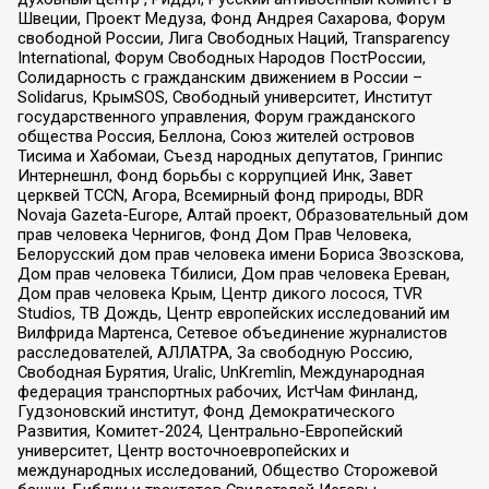
Швеции, Проект Медуза, Фонд Андрея Сахарова, Форум
свободной России, Лига Свободных Наций, Transparеncy
International, Форум Свободных Народов ПостРоссии,
Солидарность с гражданским движением в России –
Solidarus, КрымSOS, Свободный университет, Институт
государственного управления, Форум гражданского
общества Россия, Беллона, Союз жителей островов
Тисима и Хабомаи, Съезд народных депутатов, Гринпис
Интернешнл, Фонд борьбы с коррупцией Инк, Завет
церквей TCCN, Агора, Всемирный фонд природы, BDR
Novaja Gazeta-Europe, Алтай проект, Образовательный дом
прав человека Чернигов, Фонд Дом Прав Человека,
Белорусский дом прав человека имени Бориса Звозскова,
Дом прав человека Тбилиси, Дом прав человека Ереван,
Дом прав человека Крым, Центр дикого лосося, TVR
Studios, ТВ Дождь, Центр европейских исследований им
Вилфрида Мартенса, Сетевое объединение журналистов
расследователей, АЛЛАТРА, За свободную Россию,
Свободная Бурятия, Uralic, UnKremlin, Международная
федерация транспортных рабочих, ИстЧам Финланд,
Гудзоновский институт, Фонд Демократического
Развития, Комитет-2024, Центрально-Европейский
университет, Центр восточноевропейских и
международных исследований, Общество Сторожевой