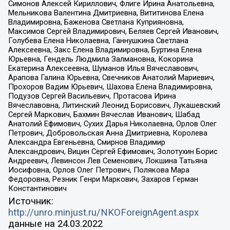
Симонов Алексей Кириллович, Флиге Ирина Анатольевна,
Мельникова Валентина Дмитриевна, Вититинова Елена
Владимировна, Баженова Светлана Куприяновна,
Максимов Сергей Владимирович, Беляев Сергей Иванович,
Голубева Елена Николаевна, Ганнушкина Светлана
Алексеевна, Закс Елена Владимировна, Буртина Елена
Юрьевна, Гендель Людмила Залмановна, Кокорина
Екатерина Алексеевна, Шуманов Илья Вячеславович,
Арапова Галина Юрьевна, Свечников Анатолий Мариевич,
Прохоров Вадим Юрьевич, Шахова Елена Владимировна,
Подузов Сергей Васильевич, Протасова Ирина
Вячеславовна, Литинский Леонид Борисович, Лукашевский
Сергей Маркович, Бахмин Вячеслав Иванович, Шабад
Анатолий Ефимович, Сухих Дарья Николаевна, Орлов Олег
Петрович, Добровольская Анна Дмитриевна, Королева
Александра Евгеньевна, Смирнов Владимир
Александрович, Вицин Сергей Ефимович, Золотухин Борис
Андреевич, Левинсон Лев Семенович, Локшина Татьяна
Иосифовна, Орлов Олег Петрович, Полякова Мара
Федоровна, Резник Генри Маркович, Захаров Герман
Константинович
Источник:
http://unro.minjust.ru/NKOForeignAgent.aspx
данные на
24.03.2022