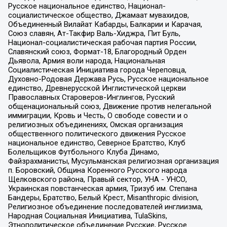
Русское национальное единство, Национал-
социалистическое общество, Джамаат мувахидов,
Объединенный Вилайат Кабарды, Балкарии и Карачая,
Союз славян, Ат-Такфир Валь-Хиджра, Пит Буль,
Национал-социалистическая рабочая партия России,
Славянский союз, Формат-18, Благородный Орден
Дьявола, Армия воли народа, Национальная
Социалистическая Инициатива города Череповца,
Духовно-Родовая Держава Русь, Русское национальное
единство, Древнерусской Инглистической церкви
Православных Староверов-Инглингов, Русский
общенациональный союз, Движение против нелегальной
иммиграции, Кровь и Честь, О свободе совести и о
религиозных объединениях, Омская организация
общественного политического движения Русское
национальное единство, Северное Братство, Клуб
Болельщиков Футбольного Клуба Динамо,
Файзрахманисты, Мусульманская религиозная организация
п. Боровский, Община Коренного Русского народа
Щелковского района, Правый сектор, УНА - УНСО,
Украинская повстанческая армия, Тризуб им. Степана
Бандеры, Братство, Белый Крест, Misanthropic division,
Религиозное объединение последователей инглиизма,
Народная Социальная Инициатива, TulaSkins,
Этнополитическое объединение Русские, Русское