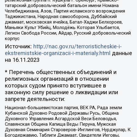
религиозная группа п. Кушкуль г. Оренбург, Крымско-
татарский добровольческий батальон имени Номана
Челебиджихана, Азов, Партия исламского возрождения
Таджикистана, Народная самооборона, Дуббайский
джамаат, московская ячейка, Батал-Хаджи Белхороев,
Маньяки Культ Убийц, Молодёжь Которая Улыбается,
Легион Свобода России, Айдар, Русский добровольческий
корпус
Источник:
http://nac.gov.ru/terroristicheskie-i-
ekstremistskie-organizacii-i-materialy.html
данные
на
16.11.2023
* Перечень общественных объединений и
религиозных организаций в отношении
которых судом принято вступившее в
законную силу решение о ликвидации или
запрете деятельности:
Национал-большевистская партия, ВЕК РА, Рада земли
Кубанской Духовно Родовой Державы Русь, Община
Духовного Управления Асгардской Веси Беловодья,
Славянская Община Капища Веды Перуна, Мужская
Духовная Семинария Староверов-Инглингов, Нурджулар, К
Богодержавию, Таблиги Джамаат, Свидетели Иеговы,