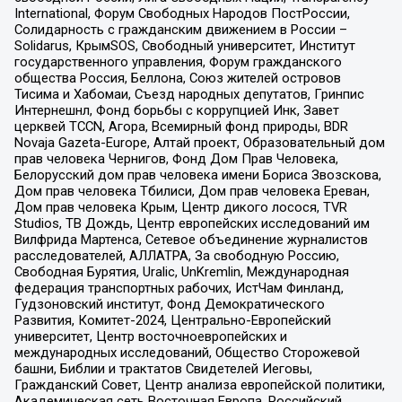
International, Форум Свободных Народов ПостРоссии,
Солидарность с гражданским движением в России –
Solidarus, КрымSOS, Свободный университет, Институт
государственного управления, Форум гражданского
общества Россия, Беллона, Союз жителей островов
Тисима и Хабомаи, Съезд народных депутатов, Гринпис
Интернешнл, Фонд борьбы с коррупцией Инк, Завет
церквей TCCN, Агора, Всемирный фонд природы, BDR
Novaja Gazeta-Europe, Алтай проект, Образовательный дом
прав человека Чернигов, Фонд Дом Прав Человека,
Белорусский дом прав человека имени Бориса Звозскова,
Дом прав человека Тбилиси, Дом прав человека Ереван,
Дом прав человека Крым, Центр дикого лосося, TVR
Studios, ТВ Дождь, Центр европейских исследований им
Вилфрида Мартенса, Сетевое объединение журналистов
расследователей, АЛЛАТРА, За свободную Россию,
Свободная Бурятия, Uralic, UnKremlin, Международная
федерация транспортных рабочих, ИстЧам Финланд,
Гудзоновский институт, Фонд Демократического
Развития, Комитет-2024, Центрально-Европейский
университет, Центр восточноевропейских и
международных исследований, Общество Сторожевой
башни, Библии и трактатов Свидетелей Иеговы,
Гражданский Совет, Центр анализа европейской политики,
Академическая сеть Восточная Европа, Российский