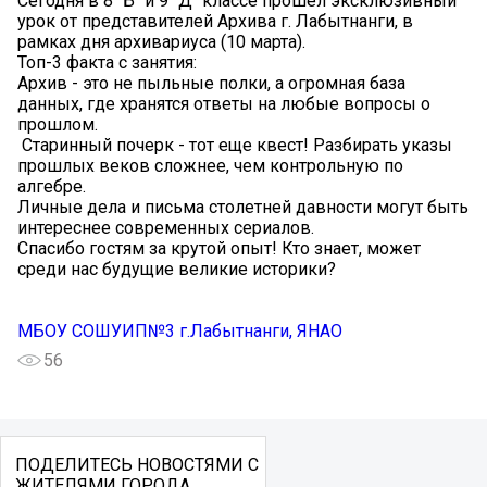
Сегодня в 8 "Б" и 9 "Д" классе прошел эксклюзивный
урок от представителей Архива г. Лабытнанги, в
рамках дня архивариуса (10 марта).
Топ-3 факта с занятия:
Архив - это не пыльные полки, а огромная база
данных, где хранятся ответы на любые вопросы о
прошлом.
️ Старинный почерк - тот еще квест! Разбирать указы
прошлых веков сложнее, чем контрольную по
алгебре.
Личные дела и письма столетней давности могут быть
интереснее современных сериалов.
Спасибо гостям за крутой опыт! Кто знает, может
среди нас будущие великие историки?
МБОУ СОШУИП№3 г.Лабытнанги, ЯНАО
56
ПОДЕЛИТЕСЬ НОВОСТЯМИ С
ЖИТЕЛЯМИ ГОРОДА