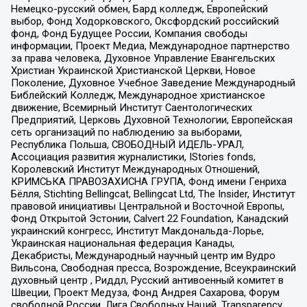
Немецко-русский обмен, Бард колледж, Европейский
выбор, Фонд Ходорковского, Оксфордский российский
фонд, Фонд Будущее России, Компания свободы
информации, Проект Медиа, Международное партнерство
за права человека, Духовное Управление Евангельских
Христиан Украинской Христианской Церкви, Новое
Поколение, Духовное Учебное Заведение Международный
Библейский Колледж, Международное христианское
движение, Всемирный Институт Саентологических
Предприятий, Церковь Духовной Технологии, Европейская
сеть организаций по наблюдению за выборами,
Республика Польша, СВОБОДНЫЙ ИДЕЛЬ-УРАЛ,
Ассоциация развития журналистики, IStories fonds,
Королевский Институт Международных Отношений,
КРИМСЬКА ПРАВОЗАХИСНА ГРУПА, Фонд имени Генриха
Бёлля, Stichting Bellingcat, Bellingcat Ltd, The Insider, Институт
правовой инициативы Центральной и Восточной Европы,
Фонд Открытой Эстонии, Calvert 22 Foundation, Канадский
украинский конгресс, Институт Макдональда-Лорье,
Украинская национальная федерация Канады,
Декабристы, Международный научный центр им Вудро
Вильсона, Свободная пресса, Возрождение, Всеукраинский
духовный центр , Риддл, Русский антивоенный комитет в
Швеции, Проект Медуза, Фонд Андрея Сахарова, Форум
свободной России, Лига Свободных Наций, Transparеncy