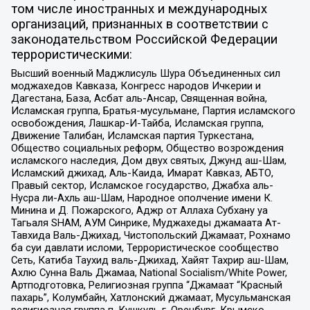
том числе иностранных и международных
организаций, признанных в соответствии с
законодательством Российской Федерации
террористическими:
Высший военный Маджлисуль Шура Объединенных сил
моджахедов Кавказа, Конгресс народов Ичкерии и
Дагестана, База, Асбат аль-Ансар, Священная война,
Исламская группа, Братья-мусульмане, Партия исламского
освобождения, Лашкар-И-Тайба, Исламская группа,
Движение Талибан, Исламская партия Туркестана,
Общество социальных реформ, Общество возрождения
исламского наследия, Дом двух святых, Джунд аш-Шам,
Исламский джихад, Аль-Каида, Имарат Кавказ, АБТО,
Правый сектор, Исламское государство, Джабха аль-
Нусра ли-Ахль аш-Шам, Народное ополчение имени К.
Минина и Д. Пожарского, Аджр от Аллаха Субхану уа
Тагьаля SHAM, АУМ Синрике, Муджахеды джамаата Ат-
Тавхида Валь-Джихад, Чистопольский Джамаат, Рохнамо
ба суи давлати исломи, Террористическое сообщество
Сеть, Катиба Таухид валь-Джихад, Хайят Тахрир аш-Шам,
Ахлю Сунна Валь Джамаа, National Socialism/White Power,
Артподготовка, Религиозная группа “Джамаат “Красный
пахарь”, Колумбайн, Хатлонский джамаат, Мусульманская