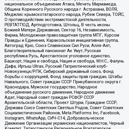
национальное объединение Атака, Мечеть Мирмамеда,
Община Коренного Русского народа г. Астрахани, ВОЛЯ,
Меджлис крымскотатарского народа, Рубеж Севера, ТОЙС,
О противодействии экстремистской деятельности,
РЕВТАТПОД, Артподготовка, Штольц, В честь иконы
Божией Матери Державная, Сектор 16, Независимость,
Фирма, Молодежная правозащитная группа МПГ, Курсом
Правды и Единения, Каракольская инициативная группа,
Автоград Крю, Союз Славянских Сил Руси, Алля-Аят,
Благотворительный пансионат Ак Умут, Русская
республика Русь, Арестантское уголовное единство,
Башкорт, Нация и свобода, Нация и свобода, W.H.С., Фалунь
Дафа, Иртыш Ultras, Русский Патриотический клуб-
Новокузнецк/РПК, Сибирский державный союз, Фонд
борьбы с коррупцией, Фонд защиты прав граждан, Штабы
Навального, Совет граждан СССР Прикубанского округа г.
Краснодара, Мужское государство, Народное
объединение русского движения, Народное движение
Адат, Народный совет граждан РСФСР СССР
Архангельской области, Проект Штурм, Граждане СССР,
Держава Союз Советских Светлых Родов, Совет Советских
Социалистических Районов, Meta Platforms Inc, Facebook,
Instagram, WhatsApp, СИЧ-С14, Добровольческое
Движение Организации украинских националистов, Черный
Комитет, Татарстанское Региональное Всетатарское