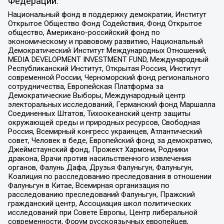
Федерации:
Национальный фонд в поддержку демократии, Институт
Открытое Общество Фонд Содействия, Фонд Открытое
общество, Американо-российский фонд по
экономическому и правовому развитию, Национальный
Демократический Институт Международных Отношений,
MEDIA DEVELOPMENT INVESTMENT FUND, Международный
Республиканский Институт, Открытая Россия, Институт
современной России, Черноморский фонд регионального
сотрудничества, Европейская Платформа за
Демократические Выборы, Международный центр
электоральных исследований, Германский фонд Маршалла
Соединенных Штатов, Тихоокеанский центр защиты
окружающей среды и природных ресурсов, Свободная
Россия, Всемирный конгресс украинцев, Атлантический
совет, Человек в беде, Европейский фонд за демократию,
Джеймстаунский фонд, Прожект Хармони, Родники
дракона, Врачи против насильственного извлечения
органов, Фалунь Дафа, Друзья Фалуньгун, Фалуньгун,
Коалиция по расследованию преследования в отношении
Фалуньгун в Китае, Всемирная организация по
расследованию преследований Фалуньгун, Пражский
гражданский центр, Ассоциация школ политических
исследований при Совете Европы, Центр либеральной
современности, Форум русскоязычных европейцев,