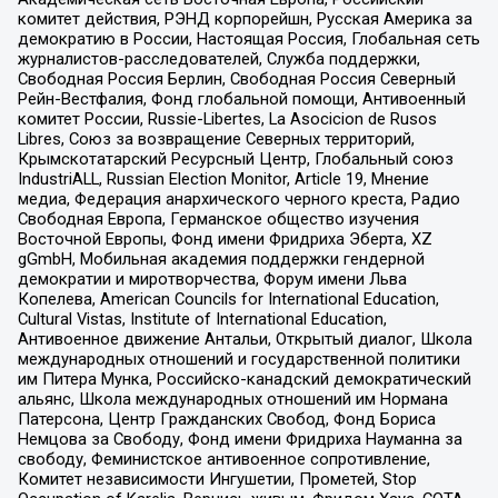
комитет действия, РЭНД корпорейшн, Русская Америка за
демократию в России, Настоящая Россия, Глобальная сеть
журналистов-расследователей, Служба поддержки,
Свободная Россия Берлин, Свободная Россия Северный
Рейн-Вестфалия, Фонд глобальной помощи, Антивоенный
комитет России, Russie-Libertes, La Asocicion de Rusos
Libres, Союз за возвращение Северных территорий,
Крымскотатарский Ресурсный Центр, Глобальный союз
IndustriALL, Russian Election Monitor, Article 19, Мнение
медиа, Федерация анархического черного креста, Радио
Свободная Европа, Германское общество изучения
Восточной Европы, Фонд имени Фридриха Эберта, XZ
gGmbH, Мобильная академия поддержки гендерной
демократии и миротворчества, Форум имени Льва
Копелева, American Councils for International Education,
Cultural Vistas, Institute of International Education,
Антивоенное движение Антальи, Открытый диалог, Школа
международных отношений и государственной политики
им Питера Мунка, Российско-канадский демократический
альянс, Школа международных отношений им Нормана
Патерсона, Центр Гражданских Свобод, Фонд Бориса
Немцова за Свободу, Фонд имени Фридриха Науманна за
свободу, Феминистское антивоенное сопротивление,
Комитет независимости Ингушетии, Прометей, Stop