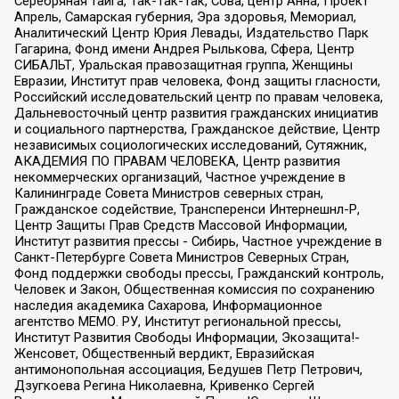
Серебряная тайга, Так-Так-Так, Сова, центр Анна, Проект
Апрель, Самарская губерния, Эра здоровья, Мемориал,
Аналитический Центр Юрия Левады, Издательство Парк
Гагарина, Фонд имени Андрея Рылькова, Сфера, Центр
СИБАЛЬТ, Уральская правозащитная группа, Женщины
Евразии, Институт прав человека, Фонд защиты гласности,
Российский исследовательский центр по правам человека,
Дальневосточный центр развития гражданских инициатив
и социального партнерства, Гражданское действие, Центр
независимых социологических исследований, Сутяжник,
АКАДЕМИЯ ПО ПРАВАМ ЧЕЛОВЕКА, Центр развития
некоммерческих организаций, Частное учреждение в
Калининграде Совета Министров северных стран,
Гражданское содействие, Трансперенси Интернешнл-Р,
Центр Защиты Прав Средств Массовой Информации,
Институт развития прессы - Сибирь, Частное учреждение в
Санкт-Петербурге Совета Министров Северных Стран,
Фонд поддержки свободы прессы, Гражданский контроль,
Человек и Закон, Общественная комиссия по сохранению
наследия академика Сахарова, Информационное
агентство МЕМО. РУ, Институт региональной прессы,
Институт Развития Свободы Информации, Экозащита!-
Женсовет, Общественный вердикт, Евразийская
антимонопольная ассоциация, Бедушев Петр Петрович,
Дзугкоева Регина Николаевна, Кривенко Сергей