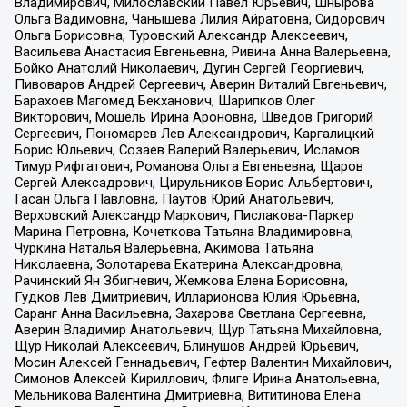
Владимирович, Милославский Павел Юрьевич, Шнырова
Ольга Вадимовна, Чанышева Лилия Айратовна, Сидорович
Ольга Борисовна, Туровский Александр Алексеевич,
Васильева Анастасия Евгеньевна, Ривина Анна Валерьевна,
Бойко Анатолий Николаевич, Дугин Сергей Георгиевич,
Пивоваров Андрей Сергеевич, Аверин Виталий Евгеньевич,
Барахоев Магомед Бекханович, Шарипков Олег
Викторович, Мошель Ирина Ароновна, Шведов Григорий
Сергеевич, Пономарев Лев Александрович, Каргалицкий
Борис Юльевич, Созаев Валерий Валерьевич, Исламов
Тимур Рифгатович, Романова Ольга Евгеньевна, Щаров
Сергей Алексадрович, Цирульников Борис Альбертович,
Гасан Ольга Павловна, Паутов Юрий Анатольевич,
Верховский Александр Маркович, Пислакова-Паркер
Марина Петровна, Кочеткова Татьяна Владимировна,
Чуркина Наталья Валерьевна, Акимова Татьяна
Николаевна, Золотарева Екатерина Александровна,
Рачинский Ян Збигневич, Жемкова Елена Борисовна,
Гудков Лев Дмитриевич, Илларионова Юлия Юрьевна,
Саранг Анна Васильевна, Захарова Светлана Сергеевна,
Аверин Владимир Анатольевич, Щур Татьяна Михайловна,
Щур Николай Алексеевич, Блинушов Андрей Юрьевич,
Мосин Алексей Геннадьевич, Гефтер Валентин Михайлович,
Симонов Алексей Кириллович, Флиге Ирина Анатольевна,
Мельникова Валентина Дмитриевна, Вититинова Елена