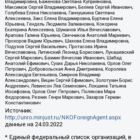
Владимировна, Баженова Светлана Куприяновна,
Максимов Сергей Владимирович, Беляев Сергей Иванович,
Голубева Елена Николаевна, Ганнушкина Светлана
Алексеевна, Закс Елена Владимировна, Буртина Елена
Юрьевна, Гендель Людмила Залмановна, Кокорина
Екатерина Алексеевна, Шуманов Илья Вячеславович,
Арапова Галина Юрьевна, Свечников Анатолий Мариевич,
Прохоров Вадим Юрьевич, Шахова Елена Владимировна,
Подузов Сергей Васильевич, Протасова Ирина
Вячеславовна, Литинский Леонид Борисович, Лукашевский
Сергей Маркович, Бахмин Вячеслав Иванович, Шабад
Анатолий Ефимович, Сухих Дарья Николаевна, Орлов Олег
Петрович, Добровольская Анна Дмитриевна, Королева
Александра Евгеньевна, Смирнов Владимир
Александрович, Вицин Сергей Ефимович, Золотухин Борис
Андреевич, Левинсон Лев Семенович, Локшина Татьяна
Иосифовна, Орлов Олег Петрович, Полякова Мара
Федоровна, Резник Генри Маркович, Захаров Герман
Константинович
Источник:
http://unro.minjust.ru/NKOForeignAgent.aspx
данные на
24.03.2022
* Единый федеральный список организаций, в