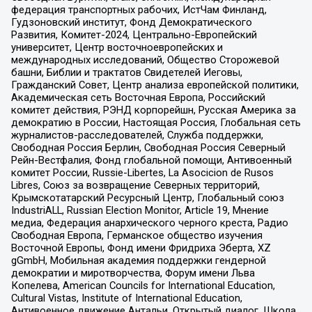
федерация транспортных рабочих, ИстЧам Финланд,
Гудзоновский институт, Фонд Демократического
Развития, Комитет-2024, Центрально-Европейский
университет, Центр восточноевропейских и
международных исследований, Общество Сторожевой
башни, Библии и трактатов Свидетелей Иеговы,
Гражданский Совет, Центр анализа европейской политики,
Академическая сеть Восточная Европа, Российский
комитет действия, РЭНД корпорейшн, Русская Америка за
демократию в России, Настоящая Россия, Глобальная сеть
журналистов-расследователей, Служба поддержки,
Свободная Россия Берлин, Свободная Россия Северный
Рейн-Вестфалия, Фонд глобальной помощи, Антивоенный
комитет России, Russie-Libertes, La Asocicion de Rusos
Libres, Союз за возвращение Северных территорий,
Крымскотатарский Ресурсный Центр, Глобальный союз
IndustriALL, Russian Election Monitor, Article 19, Мнение
медиа, Федерация анархического черного креста, Радио
Свободная Европа, Германское общество изучения
Восточной Европы, Фонд имени Фридриха Эберта, XZ
gGmbH, Мобильная академия поддержки гендерной
демократии и миротворчества, Форум имени Льва
Копелева, American Councils for International Education,
Cultural Vistas, Institute of International Education,
Антивоенное движение Антальи, Открытый диалог, Школа