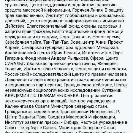
Ерушалаим, Центр поддержки и содействия развитию
средств массовой информации, Горячая Линия, В защиту
прав заключенных, Институт глобализации и социальных
движений, Центр социально-информационных инициатив
Действие, Благотворительный фонд охраны здоровья и
защиты прав граждан, Благотворительный фонд помощи
осужденным и их семьям, Фонд Тольятти, Новое время,
Серебряная тайга, Так-Так-Так, Сова, центр Анна, Проект
Апрель, Самарская губерния, Эра здоровья, Мемориал,
Аналитический Центр Юрия Левады, Издательство Парк
Гагарина, Фонд имени Андрея Рылькова, Сфера, Центр
СИБАЛЬТ, Уральская правозащитная группа, Женщины
Евразии, Институт прав человека, Фонд защиты гласности,
Российский исследовательский центр по правам человека,
Дальневосточный центр развития гражданских инициатив
и социального партнерства, Гражданское действие, Центр
независимых социологических исследований, Сутяжник,
АКАДЕМИЯ ПО ПРАВАМ ЧЕЛОВЕКА, Центр развития
некоммерческих организаций, Частное учреждение в
Калининграде Совета Министров северных стран,
Гражданское содействие, Трансперенси Интернешнл-Р,
Центр Защиты Прав Средств Массовой Информации,
Институт развития прессы - Сибирь, Частное учреждение в
Санкт-Петербурге Совета Министров Северных Стран,
Фонд поддержки свободы прессы, Гражданский контроль,