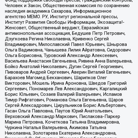
Человек и Закон, Общественная комиссия по сохранению
наследия академика Сахарова, Информационное
агентство МЕМО. РУ, Институт региональной прессы,
Институт Развития Свободы Информации, Экозащита!-
Женсовет, Общественный вердикт, Евразийская
антимонопольная ассоциация, Бедушев Петр Петрович,
Дзугкоева Регина Николаевна, Кривенко Сергей
Владимирович, Милославский Павел Юрьевич, Шнырова
Ольга Вадимовна, Чанышева Лилия Айратовна, Сидорович
Ольга Борисовна, Туровский Александр Алексеевич,
Васильева Анастасия Евгеньевна, Ривина Анна Валерьевна,
Бойко Анатолий Николаевич, Дугин Сергей Георгиевич,
Пивоваров Андрей Сергеевич, Аверин Виталий Евгеньевич,
Барахоев Магомед Бекханович, Шарипков Олег
Викторович, Мошель Ирина Ароновна, Шведов Григорий
Сергеевич, Пономарев Лев Александрович, Каргалицкий
Борис Юльевич, Созаев Валерий Валерьевич, Исламов
Тимур Рифгатович, Романова Ольга Евгеньевна, Щаров
Сергей Алексадрович, Цирульников Борис Альбертович,
Гасан Ольга Павловна, Паутов Юрий Анатольевич,
Верховский Александр Маркович, Пислакова-Паркер
Марина Петровна, Кочеткова Татьяна Владимировна,
Чуркина Наталья Валерьевна, Акимова Татьяна
Николаевна, Золотарева Екатерина Александровна,