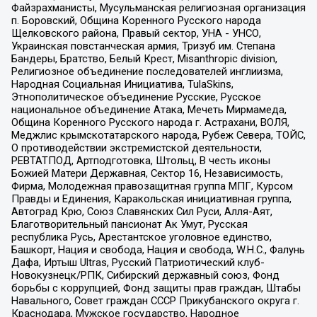
Файзрахманисты, Мусульманская религиозная организация
п. Боровский, Община Коренного Русского народа
Щелковского района, Правый сектор, УНА - УНСО,
Украинская повстанческая армия, Тризуб им. Степана
Бандеры, Братство, Белый Крест, Misanthropic division,
Религиозное объединение последователей инглиизма,
Народная Социальная Инициатива, TulaSkins,
Этнополитическое объединение Русские, Русское
национальное объединение Атака, Мечеть Мирмамеда,
Община Коренного Русского народа г. Астрахани, ВОЛЯ,
Меджлис крымскотатарского народа, Рубеж Севера, ТОЙС,
О противодействии экстремистской деятельности,
РЕВТАТПОД, Артподготовка, Штольц, В честь иконы
Божией Матери Державная, Сектор 16, Независимость,
Фирма, Молодежная правозащитная группа МПГ, Курсом
Правды и Единения, Каракольская инициативная группа,
Автоград Крю, Союз Славянских Сил Руси, Алля-Аят,
Благотворительный пансионат Ак Умут, Русская
республика Русь, Арестантское уголовное единство,
Башкорт, Нация и свобода, Нация и свобода, W.H.С., Фалунь
Дафа, Иртыш Ultras, Русский Патриотический клуб-
Новокузнецк/РПК, Сибирский державный союз, Фонд
борьбы с коррупцией, Фонд защиты прав граждан, Штабы
Навального, Совет граждан СССР Прикубанского округа г.
Краснодара, Мужское государство, Народное