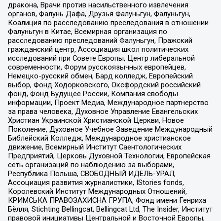
дракона, Врачи против насильственного извлечения
органов, Фалунь Дафа, Друзья Фалуньгун, Фалуньгун,
Коалиция по расследованию преследования в отношении
Фалуньгун в Китае, Всемирная организация по
расследованию преследований Фалуньгун, Пражский
гражданский центр, Ассоциация школ политических
исследований при Совете Европы, Центр либеральной
современности, Форум русскоязычных европейцев,
Немецко-русский обмен, Бард колледж, Европейский
выбор, Фонд Ходорковского, Оксфордский российский
фонд, Фонд Будущее России, Компания свободы
информации, Проект Медиа, Международное партнерство
за права человека, Духовное Управление Евангельских
Христиан Украинской Христианской Церкви, Новое
Поколение, Духовное Учебное Заведение Международный
Библейский Колледж, Международное христианское
движение, Всемирный Институт Саентологических
Предприятий, Церковь Духовной Технологии, Европейская
сеть организаций по наблюдению за выборами,
Республика Польша, СВОБОДНЫЙ ИДЕЛЬ-УРАЛ,
Ассоциация развития журналистики, IStories fonds,
Королевский Институт Международных Отношений,
КРИМСЬКА ПРАВОЗАХИСНА ГРУПА, Фонд имени Генриха
Бёлля, Stichting Bellingcat, Bellingcat Ltd, The Insider, Институт
правовой инициативы Центральной и Восточной Европы,