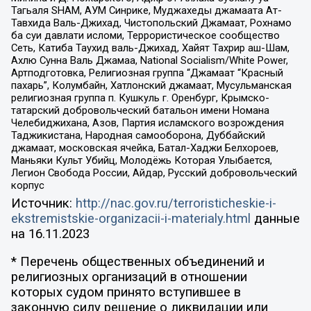
Тагьаля SHAM, АУМ Синрике, Муджахеды джамаата Ат-
Тавхида Валь-Джихад, Чистопольский Джамаат, Рохнамо
ба суи давлати исломи, Террористическое сообщество
Сеть, Катиба Таухид валь-Джихад, Хайят Тахрир аш-Шам,
Ахлю Сунна Валь Джамаа, National Socialism/White Power,
Артподготовка, Религиозная группа “Джамаат “Красный
пахарь”, Колумбайн, Хатлонский джамаат, Мусульманская
религиозная группа п. Кушкуль г. Оренбург, Крымско-
татарский добровольческий батальон имени Номана
Челебиджихана, Азов, Партия исламского возрождения
Таджикистана, Народная самооборона, Дуббайский
джамаат, московская ячейка, Батал-Хаджи Белхороев,
Маньяки Культ Убийц, Молодёжь Которая Улыбается,
Легион Свобода России, Айдар, Русский добровольческий
корпус
Источник:
http://nac.gov.ru/terroristicheskie-i-
ekstremistskie-organizacii-i-materialy.html
данные
на
16.11.2023
* Перечень общественных объединений и
религиозных организаций в отношении
которых судом принято вступившее в
законную силу решение о ликвидации или