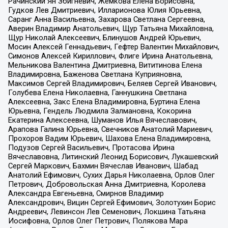
Рачинский Ян Збигневич, Жемкова Елена Борисовна,
Гудков Лев Дмитриевич, Илларионова Юлия Юрьевна,
Саранг Анна Васильевна, Захарова Светлана Сергеевна,
Аверин Владимир Анатольевич, Щур Татьяна Михайловна,
Щур Николай Алексеевич, Блинушов Андрей Юрьевич,
Мосин Алексей Геннадьевич, Гефтер Валентин Михайлович,
Симонов Алексей Кириллович, Флиге Ирина Анатольевна,
Мельникова Валентина Дмитриевна, Вититинова Елена
Владимировна, Баженова Светлана Куприяновна,
Максимов Сергей Владимирович, Беляев Сергей Иванович,
Голубева Елена Николаевна, Ганнушкина Светлана
Алексеевна, Закс Елена Владимировна, Буртина Елена
Юрьевна, Гендель Людмила Залмановна, Кокорина
Екатерина Алексеевна, Шуманов Илья Вячеславович,
Арапова Галина Юрьевна, Свечников Анатолий Мариевич,
Прохоров Вадим Юрьевич, Шахова Елена Владимировна,
Подузов Сергей Васильевич, Протасова Ирина
Вячеславовна, Литинский Леонид Борисович, Лукашевский
Сергей Маркович, Бахмин Вячеслав Иванович, Шабад
Анатолий Ефимович, Сухих Дарья Николаевна, Орлов Олег
Петрович, Добровольская Анна Дмитриевна, Королева
Александра Евгеньевна, Смирнов Владимир
Александрович, Вицин Сергей Ефимович, Золотухин Борис
Андреевич, Левинсон Лев Семенович, Локшина Татьяна
Иосифовна, Орлов Олег Петрович, Полякова Мара