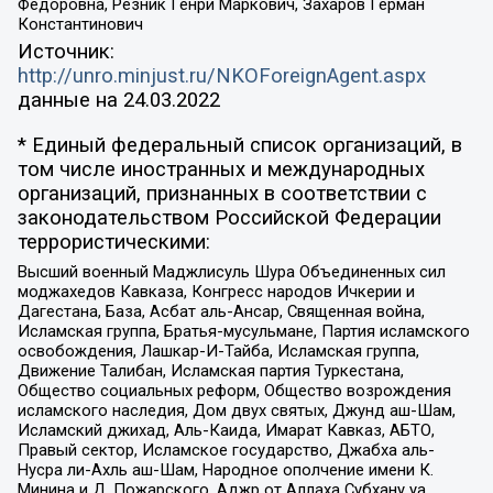
Федоровна, Резник Генри Маркович, Захаров Герман
Константинович
Источник:
http://unro.minjust.ru/NKOForeignAgent.aspx
данные на
24.03.2022
* Единый федеральный список организаций, в
том числе иностранных и международных
организаций, признанных в соответствии с
законодательством Российской Федерации
террористическими:
Высший военный Маджлисуль Шура Объединенных сил
моджахедов Кавказа, Конгресс народов Ичкерии и
Дагестана, База, Асбат аль-Ансар, Священная война,
Исламская группа, Братья-мусульмане, Партия исламского
освобождения, Лашкар-И-Тайба, Исламская группа,
Движение Талибан, Исламская партия Туркестана,
Общество социальных реформ, Общество возрождения
исламского наследия, Дом двух святых, Джунд аш-Шам,
Исламский джихад, Аль-Каида, Имарат Кавказ, АБТО,
Правый сектор, Исламское государство, Джабха аль-
Нусра ли-Ахль аш-Шам, Народное ополчение имени К.
Минина и Д. Пожарского, Аджр от Аллаха Субхану уа