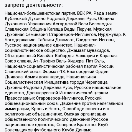
запрете деятельности:
Национал-большевистская партия, ВЕК РА, Рада земли
Кубанской Духовно Родовой Державы Русь, Община
Духовного Управления Асгардской Веси Беловодья,
Славянская Община Капища Веды Перуна, Мужская
Духовная Семинария Староверов-Инглингов, Нурджулар, К
Богодержавию, Таблиги Джамаат, Свидетели Иеговы,
Русское национальное единство, Национал-
социалистическое общество, Джамаат мувахидов,
Объединенный Вилайат Кабарды, Балкарии и Карачая,
Союз славян, Ат-Такфир Валь-Хиджра, Пит Буль,
Национал-социалистическая рабочая партия России,
Славянский союз, Формат-18, Благородный Орден
Дьявола, Армия воли народа, Национальная
Социалистическая Инициатива города Череповца,
Духовно-Родовая Держава Русь, Русское национальное
единство, Древнерусской Инглистической церкви
Православных Староверов-Инглингов, Русский
общенациональный союз, Движение против нелегальной
иммиграции, Кровь и Честь, О свободе совести и о
религиозных объединениях, Омская организация
общественного политического движения Русское
национальное единство, Северное Братство, Клуб
Болельщиков Футбольного Клуба Динамо,