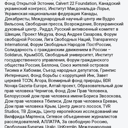
Фонд Открытой Эстонии, Calvert 22 Foundation, Канадский
украинский конгресс, Институт Макдональда-Лорье,
Украинская национальная федерация Канады,
Декабристы, Международный научный центр им Вудро
Вильсона, Свободная пресса, Возрождение, Всеукраинский
духовный центр , Риддл, Русский антивоенный комитет в
Швеции, Проект Медуза, Фонд Андрея Сахарова, Форум
свободной России, Лига Свободных Наций, Transparеncy
International, Форум Свободных Народов ПостРоссии,
Солидарность с гражданским движением в России –
Solidarus, КрымSOS, Свободный университет, Институт
государственного управления, Форум гражданского
общества Россия, Беллона, Союз жителей островов
Тисима и Хабомаи, Съезд народных депутатов, Гринпис
Интернешнл, Фонд борьбы с коррупцией Инк, Завет
церквей TCCN, Агора, Всемирный фонд природы, BDR
Novaja Gazeta-Europe, Алтай проект, Образовательный дом
прав человека Чернигов, Фонд Дом Прав Человека,
Белорусский дом прав человека имени Бориса Звозскова,
Дом прав человека Тбилиси, Дом прав человека Ереван,
Дом прав человека Крым, Центр дикого лосося, TVR
Studios, ТВ Дождь, Центр европейских исследований им
Вилфрида Мартенса, Сетевое объединение журналистов
расследователей, АЛЛАТРА, За свободную Россию,
Свободная Бурятия, Uralic, UnKremlin, Международная