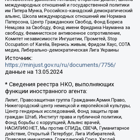
международных отношений и государственной политики
им Питера Мунка, Российско-канадский демократический
альянс, Школа международных отношений им Нормана
Патерсона, Центр Гражданских Свобод, Фонд Бориса
Немцова за Свободу, Фонд имени Фридриха Науманна за
свободу, Феминистское антивоенное сопротивление,
Комитет независимости Ингушетии, Прометей, Stop
Occupation of Karelia, Вернись живым, Фридом Хаус, СОТА
медиа, Либерально-демократическая Лига Украины
Источник:
https://minjust.gov.ru/ru/documents/7756/
данные на
13.05.2024
* Сведения реестра НКО, выполняющих
функции иностранного агента:
Лилит, Правозащитная группа Гражданин.Армия.Право,
Нижегородский центр немецкой и европейской культуры,
Центр гендерных исследований, Фонд защиты прав
граждан Штаб, Институт права и публичной политики,
Фонд борьбы с коррупцией, Альянс врачей,
НАСИЛИЮ.НЕТ, Мы против СПИДа, СВЕЧА, Гуманитарное
действие, Открытый Петербург, Лига Избирателей,
Правовая инициатива, Гражданский Союз, Хасдей