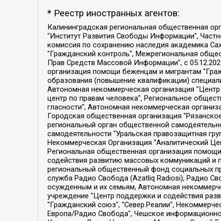
* Реестр иностранных агентов:
Калининградская региональная общественная организация "Экозащита!-Женсовет", Фонд содействия защите прав и свобод граждан "Общественный вердикт", Фонд "Институт Развития Свободы Информации", Частное учреждение "Информационное агентство МЕМО. РУ", Региональная общественная организация "Общественная комиссия по сохранению наследия академика Сахарова", Фонд поддержки свободы прессы, Санкт-Петербургская общественная правозащитная организация "Гражданский контроль", Межрегиональная общественная организация "Информационно-просветительский центр "Мемориал", Региональный Фонд "Центр Защиты Прав Средств Массовой Информации", с 05.12.2023 Фонд "Центр Защиты Прав Средств массовой информации", Региональная общественная благотворительная организация помощи беженцам и мигрантам "Гражданское содействие", Негосударственное образовательное учреждение дополнительного профессионального образования (повышение квалификации) специалистов "АКАДЕМИЯ ПО ПРАВАМ ЧЕЛОВЕКА", Свердловская региональная общественная организация "Сутяжник", Автономная некоммерческая организация "Центр независимых социологических исследований", Союз общественных объединений "Российский исследовательский центр по правам человека", Региональное общественное учреждение научно-информационный центр "МЕМОРИАЛ", Некоммерческая организация "Фонд защиты гласности", Автономная некоммерческая организация "Институт прав человека", Городская общественная организация "Екатеринбургское общество "МЕМОРИАЛ", Городская общественная организация "Рязанское историко-просветительское и правозащитное общество "Мемориал" (Рязанский Мемориал), Челябинский региональный орган общественной самодеятельности – женское общественное объединение "Женщины Евразии", Челябинский региональный орган общественной самодеятельности "Уральская правозащитная группа", Фонд содействия защите здоровья и социальной справедливости имени Андрея Рылькова, Автономная Некоммерческая Организация "Аналитический Центр Юрия Левады", Автономная некоммерческая организация социальной поддержки населения "Проект Апрель", Региональная общественная организация помощи женщинам и детям, находящимся в кризисной ситуации "Информационно-методический центр "Анна", Фонд содействия развитию массовых коммуникаций и правовому просвещению "Так-так-Так", Фонд содействия устойчивому развитию "Серебряная тайга", Свердловский региональный общественный фонд социальных проектов "Новое время", "Idel.Реалии", Кавказ.Реалии, Крым.Реалии, Телеканал Настоящее Время, Татаро-башкирская служба Радио Свобода (Azatliq Radiosi), Радио Свободная Европа/Радио Свобода (PCE/PC), "Сибирь.Реалии", "Фактограф", Благотворительный фонд помощи осужденным и их семьям, Автономная некоммерческая организация "Институт глобализации и социальных движений", Фонд "В защиту прав заключенных", Частное учреждение "Центр поддержки и содействия развитию средств массовой информации", Пензенский региональный общественный благотворительный фонд "Гражданский союз", "Север.Реалии", Некоммерческая организация Фонд "Правовая инициатива", 