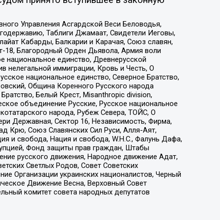
вного Управления Асгардской Веси Беловодья,
годержавию, Таблиги Джамаат, Свидетели Иеговы,
айат Кабарды, Балкарии и Карачая, Союз славян,
т-18, Благородный Орден Дьявола, Армия воли
ое национальное единство, Древнерусской
 нелегальной иммиграции, Кровь и Честь, О
усское национальное единство, Северное Братство,
ровский, Община Коренного Русского народа
атство, Белый Крест, Misanthropic division,
еское объединение Русские, Русское национальное
котатарского народа, Рубеж Севера, ТОЙС, О
ри Державная, Сектор 16, Независимость, Фирма,
д Крю, Союз Славянских Сил Руси, Алля-Аят,
я и свобода, Нация и свобода, W.H.С., Фалунь Дафа,
рупцией, Фонд защиты прав граждан, Штабы
ение русского движения, Народное движение Адат,
етских Светлых Родов, Совет Советских
ение Организации украинских националистов, Черный
ическое Движение Весна, Верховный Совет
ельный комитет совета народных депутатов