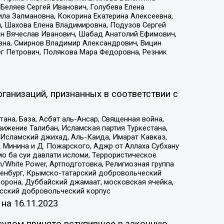
Беляев Сергей Иванович, Голубева Елена
ила Залмановна, Кокорина Екатерина Алексеевна,
, Шахова Елена Владимировна, Подузов Сергей
ин Вячеслав Иванович, Шабад Анатолий Ефимович,
вна, Смирнов Владимир Александрович, Вицин
ег Петрович, Полякова Мара Федоровна, Резник
ганизаций, признанных в соответствии с
на, База, Асбат аль-Ансар, Священная война,
ижение Талибан, Исламская партия Туркестана,
Исламский джихад, Аль-Каида, Имарат Кавказ,
 Минина и Д. Пожарского, Аджр от Аллаха Субхану
о ба суи давлати исломи, Террористическое
/White Power, Артподготовка, Религиозная группа
Оренбург, Крымско-татарский добровольческий
орона, Дуббайский джамаат, московская ячейка,
усский добровольческий корпус
 на
16.11.2023
судом принято вступившее в законную