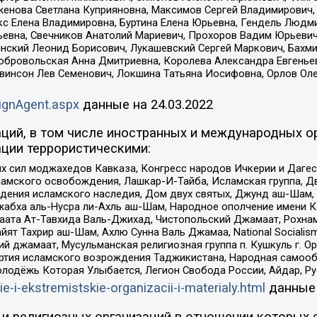
женова Светлана Куприяновна, Максимов Сергей Владимирович, 
кс Елена Владимировна, Буртина Елена Юрьевна, Гендель Людм
евна, Свечников Анатолий Мариевич, Прохоров Вадим Юрьевич
инский Леонид Борисович, Лукашевский Сергей Маркович, Бахм
Добровольская Анна Дмитриевна, Королева Александра Евгенье
евинсон Лев Семенович, Локшина Татьяна Иосифовна, Орлов Ол
ignAgent.aspx
данные на
24.03.2022
ций, в том числе иностранных и международных ор
ции террористическими:
ил моджахедов Кавказа, Конгресс народов Ичкерии и Дагеста
ламского освобождения, Лашкар-И-Тайба, Исламская группа, Дв
ения исламского наследия, Дом двух святых, Джунд аш-Шам, 
жабха аль-Нусра ли-Ахль аш-Шам, Народное ополчение имени К.
ата Ат-Тавхида Валь-Джихад, Чистопольский Джамаат, Рохнам
ят Тахрир аш-Шам, Ахлю Сунна Валь Джамаа, National Socialism
ий джамаат, Мусульманская религиозная группа п. Кушкуль г. 
ртия исламского возрождения Таджикистана, Народная самооб
олодёжь Которая Улыбается, Легион Свобода России, Айдар, Р
ie-i-ekstremistskie-organizacii-i-materialy.html
данные
и религиозных организаций в отношении которых 