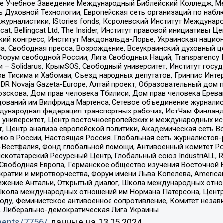
ое Учебное Заведение Международный Библейский Колледж, М
ь Духовной Технологии, Европейская сеть организаций по наб
урналистики, IStories fonds, Королевский Институт Между
gcat, Bellingcat Ltd, The Insider, Институт правовой инициатив
инский конгресс, Институт Макдональда-Лорье, Украинская нац
, Свободная пресса, Возрождение, Всеукраинский духовный цен
орум свободной России, Лига Свободных Наций, Transparеncy I
– Solidarus, КрымSOS, Свободный университет, Институт госу
в Тисима и Хабомаи, Съезд народных депутатов, Гринпис Инте
DR Novaja Gazeta-Europe, Алтай проект, Образовательный дом 
зскова, Дом прав человека Тбилиси, Дом прав человека Ерева
едований им Вилфрида Мартенса, Сетевое объединение журнали
Международная федерация транспортных рабочих, ИстЧам Финлан
й университет, Центр восточноевропейских и международных и
, Центр анализа европейской политики, Академическая сеть Во
ю в России, Настоящая Россия, Глобальная сеть журналистов
естфалия, Фонд глобальной помощи, Антивоенный комитет России,
татарский Ресурсный Центр, Глобальный союз IndustriALL, Russi
 Свободная Европа, Германское общество изучения Восточной 
и и миротворчества, Форум имени Льва Копелева, American Counci
ое движение Антальи, Открытый диалог, Школа международных отн
Школа международных отношений им Нормана Патерсона, Центр
ду, Феминистское антивоенное сопротивление, Комитет независ
а, Либерально-демократическая Лига Украины
uments/7756/
данные на
13.05.2024