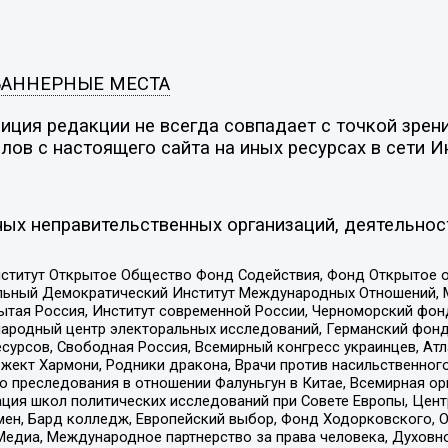
БАННЕРНЫЕ МЕСТА
ция редакции не всегда совпадает с точкой зрени
ов с настоящего сайта на иных ресурсах в сети И
ых неправительственных организаций, деятельнос
ститут Открытое Общество Фонд Содействия, Фонд Открытое 
альный Демократический Институт Международных Отношений,
тая Россия, Институт современной России, Черноморский фонд
родный центр электоральных исследований, Германский фонд
рсов, Свободная Россия, Всемирный конгресс украинцев, Атла
ект Хармони, Родники дракона, Врачи против насильственного
ию преследования в отношении Фалуньгун в Китае, Всемирная о
ация школ политических исследований при Совете Европы, Цен
мен, Бард колледж, Европейский выбор, Фонд Ходорковского,
едиа, Международное партнерство за права человека, Духовно