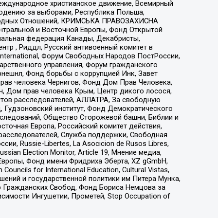
еждународное христианское движение, Всемирный
людению за выборами, Республика Польша,
народных Отношений, КРИМСЬКА ПРАВОЗАХИСНА
ы Центральной и Восточной Европы, Фонд Открытой
иональная федерация Канады, Декабристы,
тр , Риддл, Русский антивоенный комитет в
nternational, Форум Свободных Народов ПостРоссии,
дарственного управления, Форум гражданского
рнешнл, Фонд борьбы с коррупцией Инк, Завет
прав человека Чернигов, Фонд Дом Прав Человека,
н, Дом прав человека Крым, Центр дикого лосося,
стов расследователей, АЛЛАТРА, За свободную
д, Гудзоновский институт, Фонд Демократического
сследований, Общество Сторожевой башни, Библии и
сточная Европа, Российский комитет действия,
-расследователей, Служба поддержки, Свободная
 Russie-Libertes, La Asocicion de Rusos Libres,
an Election Monitor, Article 19, Мнение медиа,
Европы, Фонд имени Фридриха Эберта, XZ gGmbH,
ls for International Education, Cultural Vistas,
ошений и государственной политики им Питера Мунка,
 Гражданских Свобод, Фонд Бориса Немцова за
имости Ингушетии, Прометей, Stop Occupation of