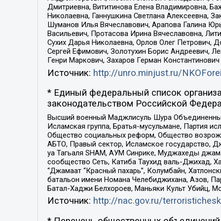
Дмитриевна, Вититинова Елена Владимировна, Ба
Николаевна, Ганнушкина Светлана Алексеевна, За
Шуманов Илья Вячеславович, Арапова Галина Юрь
Васильевич, Протасова Ирина Вячеславовна, Лит
Сухих Дарья Николаевна, Орлов Олег Петрович, 
Сергей Ефимович, Золотухин Борис Андреевич, Л
Генри Маркович, Захаров Герман Константинович
Источник:
http://unro.minjust.ru/NKOFore
* Единый федеральный список организа
законодательством Российской Федера
Высший военный Маджлисуль Шура Объединенных с
Исламская группа, Братья-мусульмане, Партия ис
Общество социальных реформ, Общество возрожд
АБТО, Правый сектор, Исламское государство, Д
уа Тагьаля SHAM, АУМ Синрике, Муджахеды джама
сообщество Сеть, Катиба Таухид валь-Джихад, Хай
“Джамаат “Красный пахарь”, Колумбайн, Хатлонск
батальон имени Номана Челебиджихана, Азов, Па
Батал-Хаджи Белхороев, Маньяки Культ Убийц, М
Источник:
http://nac.gov.ru/terroristichesk
* Перечень общественных объединений 