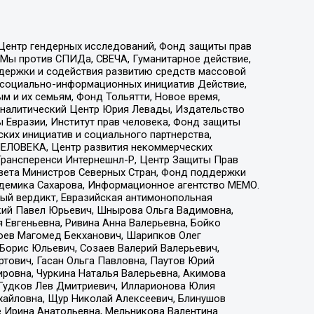
 Центр гендерных исследований, Фонд защиты прав
 Мы против СПИДа, СВЕЧА, Гуманитарное действие,
ддержки и содействия развитию средств массовой
р социально-информационных инициатив Действие,
 и их семьям, Фонд Тольятти, Новое время,
, Аналитический Центр Юрия Левады, Издательство
 Евразии, Институт прав человека, Фонд защиты
ких инициатив и социального партнерства,
ЕЛОВЕКА, Центр развития некоммерческих
 Трансперенси Интернешнл-Р, Центр Защиты Прав
овета Министров Северных Стран, Фонд поддержки
адемика Сахарова, Информационное агентство МЕМО.
ый вердикт, Евразийская антимонопольная
кий Павел Юрьевич, Шнырова Ольга Вадимовна,
 Евгеньевна, Ривина Анна Валерьевна, Бойко
хоев Магомед Бекханович, Шарипков Олег
Борис Юльевич, Созаев Валерий Валерьевич,
тович, Гасан Ольга Павловна, Паутов Юрий
ровна, Чуркина Наталья Валерьевна, Акимова
 Гудков Лев Дмитриевич, Илларионова Юлия
ихайловна, Щур Николай Алексеевич, Блинушов
е Ирина Анатольевна, Мельникова Валентина