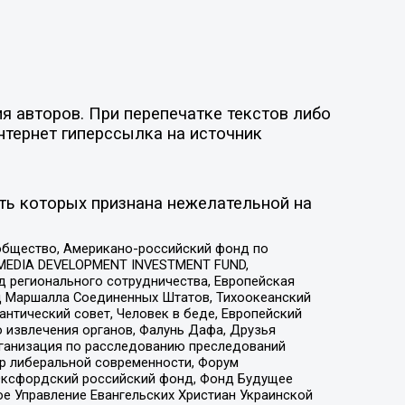
я авторов. При перепечатке текстов либо
нтернет гиперссылка на источник
ть которых признана нежелательной на
общество, Американо-российский фонд по
 MEDIA DEVELOPMENT INVESTMENT FUND,
 регионального сотрудничества, Европейская
 Маршалла Соединенных Штатов, Тихоокеанский
нтический совет, Человек в беде, Европейский
 извлечения органов, Фалунь Дафа, Друзья
рганизация по расследованию преследований
тр либеральной современности, Форум
 Оксфордский российский фонд, Фонд Будущее
е Управление Евангельских Христиан Украинской