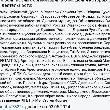
 деятельности:
земли Кубанской Духовно Родовой Державы Русь, Община Духо
 Духовная Семинария Староверов-Инглингов, Нурджулар, К Бо
листическое общество, Джамаат мувахидов, Объединенный Вил
иалистическая рабочая партия России, Славянский союз, Форма
ива города Череповца, Духовно-Родовая Держава Русь, Русск
-Инглингов, Русский общенациональный союз, Движение против
 Омская организация общественного политического движения Р
йзрахманисты, Мусульманская религиозная организация п. Бо
краинская повстанческая армия, Тризуб им. Степана Бандеры, Бр
зма, Народная Социальная Инициатива, TulaSkins, Этнополитич
оренного Русского народа г. Астрахани, ВОЛЯ, Меджлис крымс
РЕВТАТПОД, Артподготовка, Штольц, В честь иконы Божией Мате
равды и Единения, Каракольская инициативная группа, Автогра
спублика Русь, Арестантское уголовное единство, Башкорт, Наци
окузнецк/РПК, Сибирский державный союз, Фонд борьбы с кор
округа г. Краснодара, Мужское государство, Народное объедин
ой области, Проект Штурм, Граждане СССР, Держава Союз Сов
Facebook, Instagram, WhatsApp, СИЧ-С14, Добровольческое Движ
ское общественное движение, Невоград, Молодежное Демократ
ой Республики, Конгресс ойрат-калмыцкого народа, Исполнит
бъединение, ЛГБТ, Я.МЫ Сергей Фургал
uments/7822/
данные на
03.05.2024