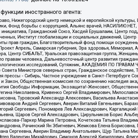
функции иностранного агента:
раво, Нижегородский центр немецкой и европейской культуры,
тики, Фонд борьбы с коррупцией, Альянс врачей, НАСИЛИЮ.НЕТ,
я инициатива, Гражданский Союз, Хасдей Ерушалаим, Центр по
юченных, Институт глобализации и социальных движений, Цент
ты прав граждан, Благотворительный фонд помощи осужденным
а, Проект Апрель, Самарская губерния, Эра здоровья, Мемориал
ера, Центр СИБАЛЬТ, Уральская правозащитная группа, Женщины
по правам человека, Дальневосточный центр развития гражданс
ологических исследований, Сутяжник, АКАДЕМИЯ ПО ПРАВАМ Ч
е Совета Министров северных стран, Гражданское содействие,
я прессы - Сибирь, Частное учреждение в Санкт-Петербурге С
 и Закон, Общественная комиссия по сохранению наследия ак
звития Свободы Информации, Экозащита!-Женсовет, Общественн
Регина Николаевна, Кривенко Сергей Владимирович, Милославс
совна, Туровский Александр Алексеевич, Васильева Анастасия
Пивоваров Андрей Сергеевич, Аверин Виталий Евгеньевич, Бара
горий Сергеевич, Пономарев Лев Александрович, Каргалицкий 
ньевна, Щаров Сергей Алексадрович, Цирульников Борис Альбер
ислакова-Паркер Марина Петровна, Кочеткова Татьяна Владими
сандровна, Рачинский Ян Збигневич, Жемкова Елена Борисовна,
лана Сергеевна, Аверин Владимир Анатольевич, Щур Татьяна М
фтер Валентин Михайлович, Симонов Алексей Кириллович, Флиг