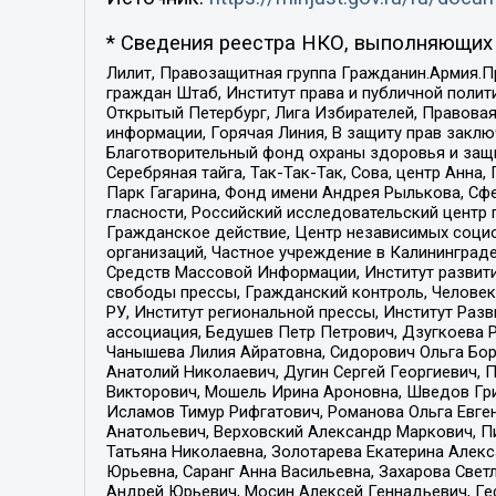
* Сведения реестра НКО, выполняющих 
Лилит, Правозащитная группа Гражданин.Армия.П
граждан Штаб, Институт права и публичной поли
Открытый Петербург, Лига Избирателей, Правова
информации, Горячая Линия, В защиту прав закл
Благотворительный фонд охраны здоровья и защи
Серебряная тайга, Так-Так-Так, Сова, центр Анн
Парк Гагарина, Фонд имени Андрея Рылькова, Сф
гласности, Российский исследовательский центр 
Гражданское действие, Центр независимых соци
организаций, Частное учреждение в Калининград
Средств Массовой Информации, Институт развити
свободы прессы, Гражданский контроль, Человек
РУ, Институт региональной прессы, Институт Ра
ассоциация, Бедушев Петр Петрович, Дзугкоева 
Чанышева Лилия Айратовна, Сидорович Ольга Бори
Анатолий Николаевич, Дугин Сергей Георгиевич, 
Викторович, Мошель Ирина Ароновна, Шведов Гри
Исламов Тимур Рифгатович, Романова Ольга Евге
Анатольевич, Верховский Александр Маркович, П
Татьяна Николаевна, Золотарева Екатерина Алек
Юрьевна, Саранг Анна Васильевна, Захарова Свет
Андрей Юрьевич, Мосин Алексей Геннадьевич, Ге