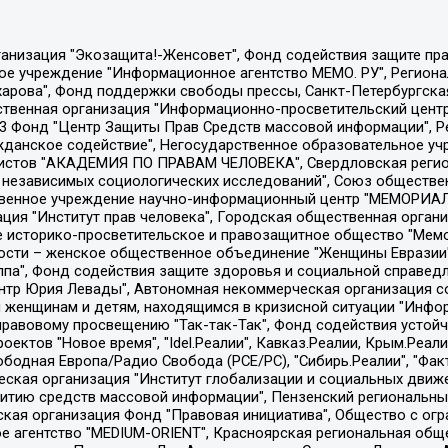
Общество с ограниченной ответственностью "Радио Свободная Европа/Радио Свобода", Чешское информационное агентство "MEDIUM-ORIENT", Красноярская региональная общественная организация "Мы против СПИДа", Камалягин Денис Николаевич, Маркелов Сергей Евгеньевич, Пономарев Лев Александрович, Савицкая Людмила Алексеевна, Автономная некоммерческая организация "Центр по работе с проблемой насилия "НАСИЛИЮ.НЕТ", Межрегиональный профессиональный союз работников здравоохранения "Альянс врачей", Юридическое лицо, зарегистрированное в Латвийской Республике, SIA "Medusa Project" (регистрационный номер 40103797863, дата регистрации 10.06.2014), Некоммерческая организация "Фонд по борьбе с коррупцией", Автономная некоммерческая организация "Институт права и публичной политики", Баданин Роман Сергеевич, Гликин Максим Александрович, Железнова Мария Михайловна, Лукьянова Юлия Сергеевна, Маетная Елизавета Витальевна, Маняхин Петр Борисович, Чуракова Ольга Владимировна, Ярош Юлия Петровна, Юридическое лицо "The Insider SIA", зарегистрированное в Риге, Латвийская Республика (дата регистрации 26.06.2015), являющееся администратором доменного имени интернет-издания "The Insider SIA", https://theins.ru, Постернак Алексей Евгеньевич, Рубин Михаил Аркадьевич, Анин Роман Александрович, Юридическое лицо Istories fonds, зарегистрированное в Латвийской Республике (регистрационный номер 50008295751, дата регистрации 24.02.2020), Великовский Дмитрий Александрович, Долинина Ирина Николаевна, Мароховская Алеся Алексеевна, Шлейнов Роман Юрьевич, Шмагун Олеся Валентиновна, Общество с ограниченной ответственностью "Альтаир 2021", Общество с ограниченной ответственностью "Вега 2021", Общество с ограниченной ответственностью "Главный редактор 2021", Общество с ограниченной ответственностью "Ромашки монолит", Важенков Артем Валерьевич, Ивановская областная общественная организация "Центр гендерных исследований", Гурман Юрий Альбертович, Медиапроект "ОВД-Инфо", Егоров Владимир Владимирович, Жилинский Владимир Александрович, Общество с ограниченной ответственностью "ЗП", Иванова София Юрьевна, Карезина Инна Павловна, Кильтау Екатерина Викторовна, Петров Алексей Викторович, Пискунов Сергей Евгеньевич, Смирнов Сергей Сергеевич, Тихонов Михаил Сергеевич, Общество с ограниченной ответственностью "ЖУРНАЛИСТ-ИНОСТРАННЫЙ АГЕНТ", Арапова Галина Юрьевна, Вольтская Татьяна Анатольевна, Американская компания "Mason G.E.S. Anonymous Foundation" (США), являющаяся владельцем интернет-издания https://mnews.world/, Компания "Stichting Bellingcat", зарегистрированная в Нидерландах (дата регистрации 11.07.2018), Захаров Андрей Вячеславович, Клепиковская Екатерина Дмитриевна, Общество с ограниченной ответственностью "МЕМО", Перл Роман Александрович, Симонов Евгений Алексеевич, Соловьева Елена Анатольевна, Сотников Даниил Владимирович, Сурначева Елизавета Дмитриевна, Автономная некоммерческая организация по защите прав человека и информированию населения "Якутия – Наше Мнение", Общество с ограниченной ответственностью "Москоу диджитал медиа", с 26.01.2023 Общество с ограниченной ответственностью "Чайка Белые сады", Ветошкина Валерия Валерьевна, Заговора Максим Александрович, Межрегиональное общественное движение "Российская ЛГБТ - сеть", Оленичев Максим Владимирович, Павлов Иван Юрьевич, Скворцова Елена Сергеевна, Общество с ограниченной ответственностью "Как бы инагент", Кочетков Игорь Викторович, Общество с ограниченной ответственностью "Честные выборы", Еланчик Олег Александрович, Общество с ограниченной ответственностью "Нобелевский призыв", Гималова Регина Эмилевна, Григорьев Андрей Валерьевич, Григорьева Алина Александровна, Ассоциация по содействию защите прав призывников, альтернативнослужащих и военнослужащих "Правозащитная группа "Гражданин.Армия.Право", Хисамова Регина Фаритовна, Автономная некоммерческая организация по реализа