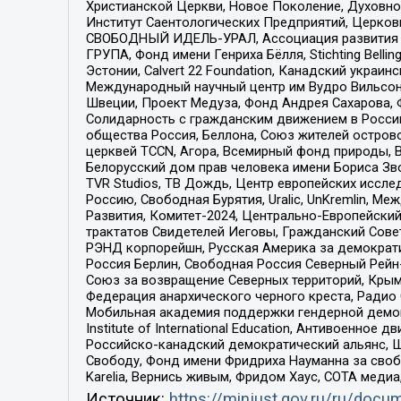
Христианской Церкви, Новое Поколение, Духовн
Институт Саентологических Предприятий, Церков
СВОБОДНЫЙ ИДЕЛЬ-УРАЛ, Ассоциация развития ж
ГРУПА, Фонд имени Генриха Бёлля, Stichting Bellin
Эстонии, Calvert 22 Foundation, Канадский укра
Международный научный центр им Вудро Вильсона
Швеции, Проект Медуза, Фонд Андрея Сахарова, Ф
Солидарность с гражданским движением в России 
общества Россия, Беллона, Союз жителей острово
церквей TCCN, Агора, Всемирный фонд природы, B
Белорусский дом прав человека имени Бориса Зво
TVR Studios, ТВ Дождь, Центр европейских иссл
Россию, Свободная Бурятия, Uralic, UnKremlin, 
Развития, Комитет-2024, Центрально-Европейски
трактатов Свидетелей Иеговы, Гражданский Совет
РЭНД корпорейшн, Русская Америка за демократи
Россия Берлин, Свободная Россия Северный Рейн-В
Союз за возвращение Северных территорий, Крымско
Федерация анархического черного креста, Радио
Мобильная академия поддержки гендерной демократи
Institute of International Education, Антивоенн
Российско-канадский демократический альянс, 
Свободу, Фонд имени Фридриха Науманна за свобо
Karelia, Вернись живым, Фридом Хаус, СОТА меди
Источник:
https://minjust.gov.ru/ru/doc