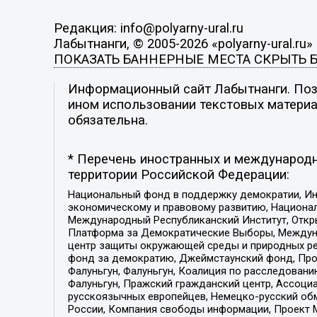
Редакция: info@polyarny-ural.ru
Лабытнанги, © 2005-2026 «polyarny-ural.ru»
ПОКАЗАТЬ БАННЕРНЫЕ МЕСТА
СКРЫТЬ 
Информационный сайт Лабытнанги. Пози
ином использовании текстовых материал
обязательна.
* Перечень иностранных и международн
территории Российской Федерации:
Национальный фонд в поддержку демократии, Ин
экономическому и правовому развитию, Национ
Международный Республиканский Институт, Откры
Платформа за Демократические Выборы, Междуна
центр защиты окружающей среды и природных ресу
фонд за демократию, Джеймстаунский фонд, Прож
Фалуньгун, Фалуньгун, Коалиция по расследован
Фалуньгун, Пражский гражданский центр, Ассоци
русскоязычных европейцев, Немецко-русский об
России, Компания свободы информации, Проект М