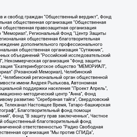
ции социально-правовых программ "Лилит", Дальневосточное общественное движение "Маяк", Санкт-Петербургская ЛГБТ-инициативная группа "Выход", Инициативная группа ЛГБТ+ "Реверс", Алексеев Андрей Викторович, Бекбулатова Таисия Львовна, Беляев Иван Михайлович, Владыкина Елена Сергеевна, Гельман Марат Александрович, Никульшина Вероника Юрьевна, Толоконникова Надежда Андреевна, Шендерович Виктор Анатольевич, Общество с ограниченной ответственностью "Данное сообщение", Общество с ограниченной ответственностью Издательский дом "Новая глава", Айнбиндер Александра Александровна, Московский комьюнити-центр для ЛГБТ+инициатив, Благотворительный фонд развития филантропии, Deutsche Welle (Германия, Kurt-Schumacher-Strasse 3, 53113 Bonn), Борзунова Мария Михайловна, Воробьев Виктор Викторович, Голубева Анна Львовна, Константинова Алла Михайловна, Малкова Ирина Владимировна, Мурадов Мурад Абдулгалимович, Осетинская Елизавета Николаевна, Понасенков Евгений Николаевич, Ганапольский Матвей Юрьевич, Киселев Евгений Алексеевич, Борухович Ирина Григорьевна, Дремин Иван Тимофеевич, Дубровский Дмитрий Викторович, Красноярская региональная общественная организация поддержки и развития альтернативных образовательных технологий и межкультурных коммуникаций "ИНТЕРРА", Маяковская Екатерина Алексеевна, Фейгин Марк Захарович, Филимонов Андрей Викторович, Дзугкоева Регина Николаевна, Доброхотов Роман Александрович, Дудь Юрий Александрович, Елкин Сергей Владимирович, Кругликов Кирилл Игоревич, Сабунаева Мария Леонидовна, Семенов Алексей Владимирович, Шаинян Карен Багратович, Шульман Екатерина Михайловна, Асафьев Артур Валерьевич, Вахштайн Виктор Семенович, Венедиктов Алексей Алексеевич, Лушникова Екатерина Евгеньевна, Волков Леонид Михайлович, Невзоров Александр Глебович, Пархоменко Сергей Борисович, Сироткин Ярослав Николаевич, Кара-Мурза Владимир Владимирович, Баранова Наталья Владимировна, Гозман Леонид Яковлевич, Кагарлицкий Борис Юльевич, Климарев Михаил Валерьевич, Милов Владимир Станиславович, Автономная некоммерческая организация Краснодарский центр современного искусства "Типография", Моргенштерн Алишер Тагирович, Соболь Любовь Эдуардовна, Общество с ограниченной ответственностью "ЛИЗА НОРМ", Каспаров Гарри Кимович, Ходорковский Михаил Борисович, Общество с ограниченной ответственностью "Апрельские тезисы", Данилович Ирина Брониславовна, Кашин Олег Владимирович, Петров Николай Владимирович, Пивоваров Алексей Владимирович, Соколов Михаил Владимирович, Цветкова Юлия Владимировна, Чичваркин Евгений Александрович, Комитет против пыток/Команда против пыток, Общество с ограниченной ответственностью "Первый научный", Общество с ограниченной ответственностью "Вертолет и ко", Белоцерковская Вероника Борисовна, Кац Максим Евгеньевич, Лазарева Татьяна Юрьевна, Шаведдинов Руслан Табризович, Яшин Илья Валерьевич, Общество с ограниченной ответственностью "Иноагент ААВ", Алешковский Дмитрий Петрович, Альбац Евгения Марковна, Быков Дмитрий Львович, Галямина Юлия Евгеньевна, Лойко Сергей Леонидович, Мартынов Кирилл Константинович, Медведев Сергей Александрович, Крашенинников Федор Геннадиевич, Гордеева Катерина Вл