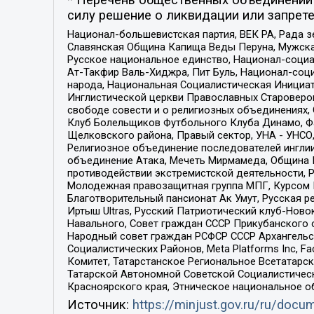
силу решение о ликвидации или запрете
Национал-большевистская партия, ВЕК РА, Рада 
Славянская Община Капища Веды Перуна, Мужская
Русское национальное единство, Национал-социа
Ат-Такфир Валь-Хиджра, Пит Буль, Национал-соц
народа, Национальная Социалистическая Инициат
Инглистической церкви Православных Староверов
свободе совести и о религиозных объединениях,
Клуб Болельщиков Футбольного Клуба Динамо, Фа
Щелковского района, Правый сектор, УНА - УНСО, У
Религиозное объединение последователей инглии
объединение Атака, Мечеть Мирмамеда, Община К
противодействии экстремистской деятельности, 
Молодежная правозащитная группа МПГ, Курсом П
Благотворительный пансионат Ак Умут, Русская ре
Иртыш Ultras, Русский Патриотический клуб-Нов
Навального, Совет граждан СССР Прикубанского 
Народный совет граждан РСФСР СССР Архангельск
Социалистических Районов, Meta Platforms Inc, 
Комитет, Татарстанское Региональное Всетатар
Татарской Автономной Советской Социалистическ
Красноярского края, Этническое национальное о
Источник:
https://minjust.gov.ru/ru/doc