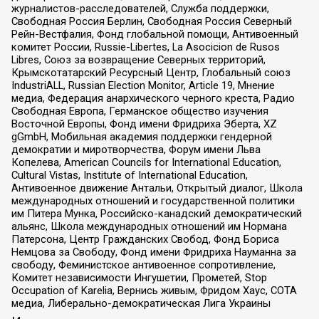
журналистов-расследователей, Служба поддержки,
Свободная Россия Берлин, Свободная Россия Северный
Рейн-Вестфалия, Фонд глобальной помощи, Антивоенный
комитет России, Russie-Libertes, La Asocicion de Rusos
Libres, Союз за возвращение Северных территорий,
Крымскотатарский Ресурсный Центр, Глобальный союз
IndustriALL, Russian Election Monitor, Article 19, Мнение
медиа, Федерация анархического черного креста, Радио
Свободная Европа, Германское общество изучения
Восточной Европы, Фонд имени Фридриха Эберта, XZ
gGmbH, Мобильная академия поддержки гендерной
демократии и миротворчества, Форум имени Льва
Копелева, American Councils for International Education,
Cultural Vistas, Institute of International Education,
Антивоенное движение Антальи, Открытый диалог, Школа
международных отношений и государственной политики
им Питера Мунка, Российско-канадский демократический
альянс, Школа международных отношений им Нормана
Патерсона, Центр Гражданских Свобод, Фонд Бориса
Немцова за Свободу, Фонд имени Фридриха Науманна за
свободу, Феминистское антивоенное сопротивление,
Комитет независимости Ингушетии, Прометей, Stop
Occupation of Karelia, Вернись живым, Фридом Хаус, СОТА
медиа, Либерально-демократическая Лига Украины