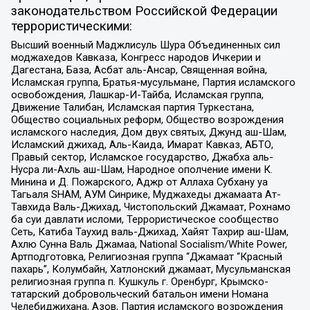
законодательством Российской Федерации
террористическими:
Высший военный Маджлисуль Шура Объединенных сил
моджахедов Кавказа, Конгресс народов Ичкерии и
Дагестана, База, Асбат аль-Ансар, Священная война,
Исламская группа, Братья-мусульмане, Партия исламского
освобождения, Лашкар-И-Тайба, Исламская группа,
Движение Талибан, Исламская партия Туркестана,
Общество социальных реформ, Общество возрождения
исламского наследия, Дом двух святых, Джунд аш-Шам,
Исламский джихад, Аль-Каида, Имарат Кавказ, АБТО,
Правый сектор, Исламское государство, Джабха аль-
Нусра ли-Ахль аш-Шам, Народное ополчение имени К.
Минина и Д. Пожарского, Аджр от Аллаха Субхану уа
Тагьаля SHAM, АУМ Синрике, Муджахеды джамаата Ат-
Тавхида Валь-Джихад, Чистопольский Джамаат, Рохнамо
ба суи давлати исломи, Террористическое сообщество
Сеть, Катиба Таухид валь-Джихад, Хайят Тахрир аш-Шам,
Ахлю Сунна Валь Джамаа, National Socialism/White Power,
Артподготовка, Религиозная группа “Джамаат “Красный
пахарь”, Колумбайн, Хатлонский джамаат, Мусульманская
религиозная группа п. Кушкуль г. Оренбург, Крымско-
татарский добровольческий батальон имени Номана
Челебиджихана, Азов, Партия исламского возрождения