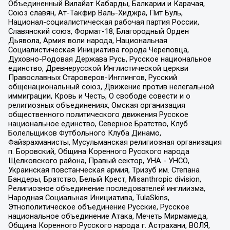
Объединенный Вилайат Кабарды, Балкарии и Карачая,
Союз славян, Ат-Такфир Валь-Хиджра, Пит Буль,
Национал-социалистическая рабочая партия России,
Славянский союз, Формат-18, Благородный Орден
Дьявола, Армия воли народа, Национальная
Социалистическая Инициатива города Череповца,
Духовно-Родовая Держава Русь, Русское национальное
единство, Древнерусской Инглистической церкви
Православных Староверов-Инглингов, Русский
общенациональный союз, Движение против нелегальной
иммиграции, Кровь и Честь, О свободе совести и о
религиозных объединениях, Омская организация
общественного политического движения Русское
национальное единство, Северное Братство, Клуб
Болельщиков Футбольного Клуба Динамо,
Файзрахманисты, Мусульманская религиозная организация
п. Боровский, Община Коренного Русского народа
Щелковского района, Правый сектор, УНА - УНСО,
Украинская повстанческая армия, Тризуб им. Степана
Бандеры, Братство, Белый Крест, Misanthropic division,
Религиозное объединение последователей инглиизма,
Народная Социальная Инициатива, TulaSkins,
Этнополитическое объединение Русские, Русское
национальное объединение Атака, Мечеть Мирмамеда,
Община Коренного Русского народа г. Астрахани, ВОЛЯ,