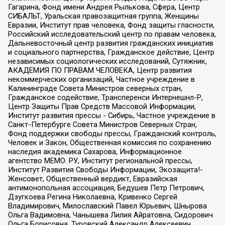
Гагарина, Фонд имени Андрея Рылькова, Сфера, Центр
СИБАЛЬТ, Уральская правозащитная группа, Женщины
Евразии, Институт прав человека, Фонд защиты гласности,
Российский исследовательский центр по правам человека,
Дальневосточный центр развития гражданских инициатив
и социального партнерства, Гражданское действие, Центр
независимых социологических исследований, Сутяжник,
АКАДЕМИЯ ПО ПРАВАМ ЧЕЛОВЕКА, Центр развития
некоммерческих организаций, Частное учреждение в
Калининграде Совета Министров северных стран,
Гражданское содействие, Трансперенси Интернешнл-Р,
Центр Защиты Прав Средств Массовой Информации,
Институт развития прессы - Сибирь, Частное учреждение в
Санкт-Петербурге Совета Министров Северных Стран,
Фонд поддержки свободы прессы, Гражданский контроль,
Человек и Закон, Общественная комиссия по сохранению
наследия академика Сахарова, Информационное
агентство МЕМО. РУ, Институт региональной прессы,
Институт Развития Свободы Информации, Экозащита!-
Женсовет, Общественный вердикт, Евразийская
антимонопольная ассоциация, Бедушев Петр Петрович,
Дзугкоева Регина Николаевна, Кривенко Сергей
Владимирович, Милославский Павел Юрьевич, Шнырова
Ольга Вадимовна, Чанышева Лилия Айратовна, Сидорович
Ольга Борисовна, Туровский Александр Алексеевич,