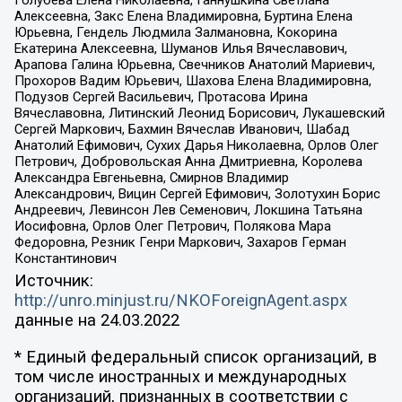
Алексеевна, Закс Елена Владимировна, Буртина Елена
Юрьевна, Гендель Людмила Залмановна, Кокорина
Екатерина Алексеевна, Шуманов Илья Вячеславович,
Арапова Галина Юрьевна, Свечников Анатолий Мариевич,
Прохоров Вадим Юрьевич, Шахова Елена Владимировна,
Подузов Сергей Васильевич, Протасова Ирина
Вячеславовна, Литинский Леонид Борисович, Лукашевский
Сергей Маркович, Бахмин Вячеслав Иванович, Шабад
Анатолий Ефимович, Сухих Дарья Николаевна, Орлов Олег
Петрович, Добровольская Анна Дмитриевна, Королева
Александра Евгеньевна, Смирнов Владимир
Александрович, Вицин Сергей Ефимович, Золотухин Борис
Андреевич, Левинсон Лев Семенович, Локшина Татьяна
Иосифовна, Орлов Олег Петрович, Полякова Мара
Федоровна, Резник Генри Маркович, Захаров Герман
Константинович
Источник:
http://unro.minjust.ru/NKOForeignAgent.aspx
данные на
24.03.2022
* Единый федеральный список организаций, в
том числе иностранных и международных
организаций, признанных в соответствии с