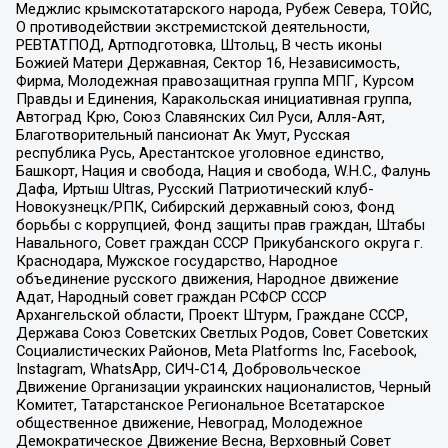
Меджлис крымскотатарского народа, Рубеж Севера, ТОЙС,
О противодействии экстремистской деятельности,
РЕВТАТПОД, Артподготовка, Штольц, В честь иконы
Божией Матери Державная, Сектор 16, Независимость,
Фирма, Молодежная правозащитная группа МПГ, Курсом
Правды и Единения, Каракольская инициативная группа,
Автоград Крю, Союз Славянских Сил Руси, Алля-Аят,
Благотворительный пансионат Ак Умут, Русская
республика Русь, Арестантское уголовное единство,
Башкорт, Нация и свобода, Нация и свобода, W.H.С., Фалунь
Дафа, Иртыш Ultras, Русский Патриотический клуб-
Новокузнецк/РПК, Сибирский державный союз, Фонд
борьбы с коррупцией, Фонд защиты прав граждан, Штабы
Навального, Совет граждан СССР Прикубанского округа г.
Краснодара, Мужское государство, Народное
объединение русского движения, Народное движение
Адат, Народный совет граждан РСФСР СССР
Архангельской области, Проект Штурм, Граждане СССР,
Держава Союз Советских Светлых Родов, Совет Советских
Социалистических Районов, Meta Platforms Inc, Facebook,
Instagram, WhatsApp, СИЧ-С14, Добровольческое
Движение Организации украинских националистов, Черный
Комитет, Татарстанское Региональное Всетатарское
общественное движение, Невоград, Молодежное
Демократическое Движение Весна, Верховный Совет