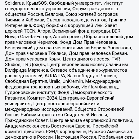
Solidarus, КрымSOS, Свободный университет, Институт
государственного управления, Форум гражданского
общества Россия, Беллона, Союз жителей островов
Тисима и Хабомаи, Съезд народных депутатов, Гринпис
Интернешнл, Фонд борьбы с коррупцией Инк, Завет
церквей TCCN, Агора, Всемирный фонд природы, BDR
Novaja Gazeta-Europe, Алтай проект, Образовательный дом
прав человека Чернигов, Фонд Дом Прав Человека,
Белорусский дом прав человека имени Бориса Звозскова,
Дом прав человека Тбилиси, Дом прав человека Ереван,
Дом прав человека Крым, Центр дикого лосося, TVR
Studios, ТВ Дождь, Центр европейских исследований им
Вилфрида Мартенса, Сетевое объединение журналистов
расследователей, АЛЛАТРА, За свободную Россию,
Свободная Бурятия, Uralic, UnKremlin, Международная
федерация транспортных рабочих, ИстЧам Финланд,
Гудзоновский институт, Фонд Демократического
Развития, Комитет-2024, Центрально-Европейский
университет, Центр восточноевропейских и
международных исследований, Общество Сторожевой
башни, Библии и трактатов Свидетелей Иеговы,
Гражданский Совет, Центр анализа европейской политики,
Академическая сеть Восточная Европа, Российский
комитет действия, РЭНД корпорейшн, Русская Америка за
демократию в России, Настоящая Россия, Глобальная сеть