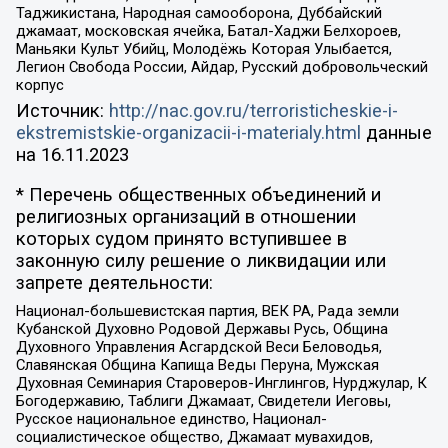
Таджикистана, Народная самооборона, Дуббайский
джамаат, московская ячейка, Батал-Хаджи Белхороев,
Маньяки Культ Убийц, Молодёжь Которая Улыбается,
Легион Свобода России, Айдар, Русский добровольческий
корпус
Источник:
http://nac.gov.ru/terroristicheskie-i-
ekstremistskie-organizacii-i-materialy.html
данные
на
16.11.2023
* Перечень общественных объединений и
религиозных организаций в отношении
которых судом принято вступившее в
законную силу решение о ликвидации или
запрете деятельности:
Национал-большевистская партия, ВЕК РА, Рада земли
Кубанской Духовно Родовой Державы Русь, Община
Духовного Управления Асгардской Веси Беловодья,
Славянская Община Капища Веды Перуна, Мужская
Духовная Семинария Староверов-Инглингов, Нурджулар, К
Богодержавию, Таблиги Джамаат, Свидетели Иеговы,
Русское национальное единство, Национал-
социалистическое общество, Джамаат мувахидов,