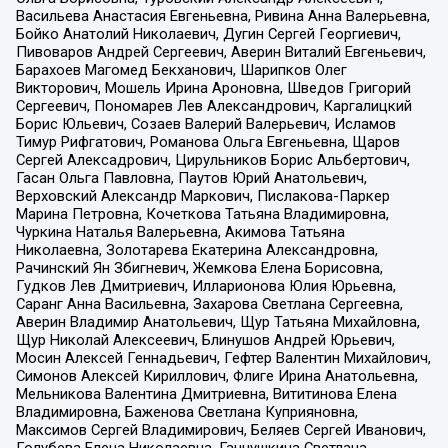
Васильева Анастасия Евгеньевна, Ривина Анна Валерьевна,
Бойко Анатолий Николаевич, Дугин Сергей Георгиевич,
Пивоваров Андрей Сергеевич, Аверин Виталий Евгеньевич,
Барахоев Магомед Бекханович, Шарипков Олег
Викторович, Мошель Ирина Ароновна, Шведов Григорий
Сергеевич, Пономарев Лев Александрович, Каргалицкий
Борис Юльевич, Созаев Валерий Валерьевич, Исламов
Тимур Рифгатович, Романова Ольга Евгеньевна, Щаров
Сергей Алексадрович, Цирульников Борис Альбертович,
Гасан Ольга Павловна, Паутов Юрий Анатольевич,
Верховский Александр Маркович, Пислакова-Паркер
Марина Петровна, Кочеткова Татьяна Владимировна,
Чуркина Наталья Валерьевна, Акимова Татьяна
Николаевна, Золотарева Екатерина Александровна,
Рачинский Ян Збигневич, Жемкова Елена Борисовна,
Гудков Лев Дмитриевич, Илларионова Юлия Юрьевна,
Саранг Анна Васильевна, Захарова Светлана Сергеевна,
Аверин Владимир Анатольевич, Щур Татьяна Михайловна,
Щур Николай Алексеевич, Блинушов Андрей Юрьевич,
Мосин Алексей Геннадьевич, Гефтер Валентин Михайлович,
Симонов Алексей Кириллович, Флиге Ирина Анатольевна,
Мельникова Валентина Дмитриевна, Вититинова Елена
Владимировна, Баженова Светлана Куприяновна,
Максимов Сергей Владимирович, Беляев Сергей Иванович,
Голубева Елена Николаевна, Ганнушкина Светлана