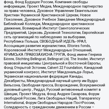
фонд, Фонд Будущее России, Компания свободы
информации, Проект Медиа, Международное партнерство
за права человека, Духовное Управление Евангельских
Христиан Украинской Христианской Церкви, Новое
Поколение, Духовное Учебное Заведение Международный
Библейский Колледж, Международное христианское
движение, Всемирный Институт Саентологических
Предприятий, Церковь Духовной Технологии, Европейская
сеть организаций по наблюдению за выборами,
Республика Польша, СВОБОДНЫЙ ИДЕЛЬ-УРАЛ,
Ассоциация развития журналистики, IStories fonds,
Королевский Институт Международных Отношений,
КРИМСЬКА ПРАВОЗАХИСНА ГРУПА, Фонд имени Генриха
Бёлля, Stichting Bellingcat, Bellingcat Ltd, The Insider, Институт
правовой инициативы Центральной и Восточной Европы,
Фонд Открытой Эстонии, Calvert 22 Foundation, Канадский
украинский конгресс, Институт Макдональда-Лорье,
Украинская национальная федерация Канады,
Декабристы, Международный научный центр им Вудро
Вильсона, Свободная пресса, Возрождение, Всеукраинский
духовный центр , Риддл, Русский антивоенный комитет в
Швеции, Проект Медуза, Фонд Андрея Сахарова, Форум
свободной России, Лига Свободных Наций, Transparеncy
International, Форум Свободных Народов ПостРоссии,
Солидарность с гражданским движением в России –