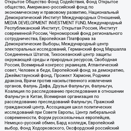
Открытое Общество Фонд Содействия, Фонд Открытое
общество, Американо-российский фонд по
экономическому и правовому развитию, Национальный
Демократический Институт Международных Отношений,
MEDIA DEVELOPMENT INVESTMENT FUND, Международный
Республиканский Институт, Открытая Россия, Институт
современной России, Черноморский фонд регионального
сотрудничества, Европейская Платформа за
Демократические Выборы, Международный центр
электоральных исследований, Германский фонд Маршалла
Соединенных Штатов, Тихоокеанский центр защиты
окружающей среды и природных ресурсов, Свободная
Россия, Всемирный конгресс украинцев, Атлантический
совет, Человек в беде, Европейский фонд за демократию,
Джеймстаунский фонд, Прожект Хармони, Родники
дракона, Врачи против насильственного извлечения
органов, Фалунь Дафа, Друзья Фалуньгун, Фалуньгун,
Коалиция по расследованию преследования в отношении
Фалуньгун в Китае, Всемирная организация по
расследованию преследований Фалуньгун, Пражский
гражданский центр, Ассоциация школ политических
исследований при Совете Европы, Центр либеральной
современности, Форум русскоязычных европейцев,
Немецко-русский обмен, Бард колледж, Европейский
выбор, Фонд Ходорковского, Оксфордский российский