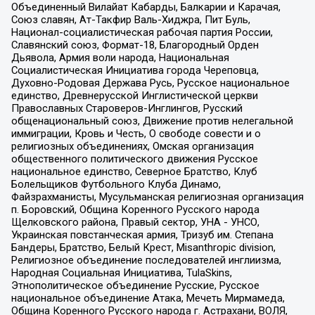
Объединенный Вилайат Кабарды, Балкарии и Карачая,
Союз славян, Ат-Такфир Валь-Хиджра, Пит Буль,
Национал-социалистическая рабочая партия России,
Славянский союз, Формат-18, Благородный Орден
Дьявола, Армия воли народа, Национальная
Социалистическая Инициатива города Череповца,
Духовно-Родовая Держава Русь, Русское национальное
единство, Древнерусской Инглистической церкви
Православных Староверов-Инглингов, Русский
общенациональный союз, Движение против нелегальной
иммиграции, Кровь и Честь, О свободе совести и о
религиозных объединениях, Омская организация
общественного политического движения Русское
национальное единство, Северное Братство, Клуб
Болельщиков Футбольного Клуба Динамо,
Файзрахманисты, Мусульманская религиозная организация
п. Боровский, Община Коренного Русского народа
Щелковского района, Правый сектор, УНА - УНСО,
Украинская повстанческая армия, Тризуб им. Степана
Бандеры, Братство, Белый Крест, Misanthropic division,
Религиозное объединение последователей инглиизма,
Народная Социальная Инициатива, TulaSkins,
Этнополитическое объединение Русские, Русское
национальное объединение Атака, Мечеть Мирмамеда,
Община Коренного Русского народа г. Астрахани, ВОЛЯ,