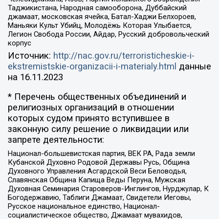
Таджикистана, Народная самооборона, Дуббайский
джамаат, московская ячейка, Батал-Хаджи Белхороев,
Маньяки Культ Убийц, Молодёжь Которая Улыбается,
Легион Свобода России, Айдар, Русский добровольческий
корпус
Источник:
http://nac.gov.ru/terroristicheskie-i-
ekstremistskie-organizacii-i-materialy.html
данные
на
16.11.2023
* Перечень общественных объединений и
религиозных организаций в отношении
которых судом принято вступившее в
законную силу решение о ликвидации или
запрете деятельности:
Национал-большевистская партия, ВЕК РА, Рада земли
Кубанской Духовно Родовой Державы Русь, Община
Духовного Управления Асгардской Веси Беловодья,
Славянская Община Капища Веды Перуна, Мужская
Духовная Семинария Староверов-Инглингов, Нурджулар, К
Богодержавию, Таблиги Джамаат, Свидетели Иеговы,
Русское национальное единство, Национал-
социалистическое общество, Джамаат мувахидов,