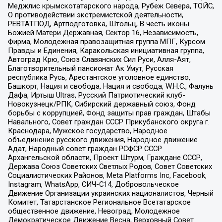
Меджлис крымскотатарского народа, Рубеж Севера, ТОЙС,
О противодействии экстремистской деятельности,
РЕВТАТПОД, Артподготовка, Штольц, В честь иконы
Божией Матери Державная, Сектор 16, Независимость,
Фирма, Молодежная правозащитная группа МПГ, Курсом
Правды и Единения, Каракольская инициативная группа,
Автоград Крю, Союз Славянских Сил Руси, Алля-Аят,
Благотворительный пансионат Ак Умут, Русская
республика Русь, Арестантское уголовное единство,
Башкорт, Нация и свобода, Нация и свобода, W.H.С., Фалунь
Дафа, Иртыш Ultras, Русский Патриотический клуб-
Новокузнецк/РПК, Сибирский державный союз, Фонд
борьбы с коррупцией, Фонд защиты прав граждан, Штабы
Навального, Совет граждан СССР Прикубанского округа г.
Краснодара, Мужское государство, Народное
объединение русского движения, Народное движение
Адат, Народный совет граждан РСФСР СССР
Архангельской области, Проект Штурм, Граждане СССР,
Держава Союз Советских Светлых Родов, Совет Советских
Социалистических Районов, Meta Platforms Inc, Facebook,
Instagram, WhatsApp, СИЧ-С14, Добровольческое
Движение Организации украинских националистов, Черный
Комитет, Татарстанское Региональное Всетатарское
общественное движение, Невоград, Молодежное
Демократическое Движение Весна, Верховный Совет