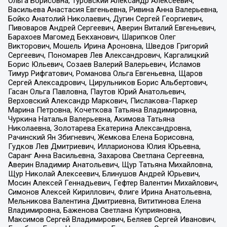
Ольга Борисовна, Туровский Александр Алексеевич,
Васильева Анастасия Евгеньевна, Ривина Анна Валерьевна,
Бойко Анатолий Николаевич, Дугин Сергей Георгиевич,
Пивоваров Андрей Сергеевич, Аверин Виталий Евгеньевич,
Барахоев Магомед Бекханович, Шарипков Олег
Викторович, Мошель Ирина Ароновна, Шведов Григорий
Сергеевич, Пономарев Лев Александрович, Каргалицкий
Борис Юльевич, Созаев Валерий Валерьевич, Исламов
Тимур Рифгатович, Романова Ольга Евгеньевна, Щаров
Сергей Алексадрович, Цирульников Борис Альбертович,
Гасан Ольга Павловна, Паутов Юрий Анатольевич,
Верховский Александр Маркович, Пислакова-Паркер
Марина Петровна, Кочеткова Татьяна Владимировна,
Чуркина Наталья Валерьевна, Акимова Татьяна
Николаевна, Золотарева Екатерина Александровна,
Рачинский Ян Збигневич, Жемкова Елена Борисовна,
Гудков Лев Дмитриевич, Илларионова Юлия Юрьевна,
Саранг Анна Васильевна, Захарова Светлана Сергеевна,
Аверин Владимир Анатольевич, Щур Татьяна Михайловна,
Щур Николай Алексеевич, Блинушов Андрей Юрьевич,
Мосин Алексей Геннадьевич, Гефтер Валентин Михайлович,
Симонов Алексей Кириллович, Флиге Ирина Анатольевна,
Мельникова Валентина Дмитриевна, Вититинова Елена
Владимировна, Баженова Светлана Куприяновна,
Максимов Сергей Владимирович, Беляев Сергей Иванович,