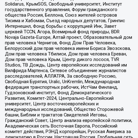
Solidarus, КрымSOS, Свободный университет, Институт
государственного управления, Форум гражданского
общества Россия, Беллона, Союз жителей островов
Тисима и Хабомаи, Съезд народных депутатов, Гринпис
Интернешнл, Фонд борьбы с коррупцией Инк, Завет
церквей TCCN, Агора, Всемирный фонд природы, BDR
Novaja Gazeta-Europe, Алтай проект, Образовательный дом
прав человека Чернигов, Фонд Дом Прав Человека,
Белорусский дом прав человека имени Бориса Звозскова,
Дом прав человека Тбилиси, Дом прав человека Ереван,
Дом прав человека Крым, Центр дикого лосося, TVR
Studios, ТВ Дождь, Центр европейских исследований им
Вилфрида Мартенса, Сетевое объединение журналистов
расследователей, АЛЛАТРА, За свободную Россию,
Свободная Бурятия, Uralic, UnKremlin, Международная
федерация транспортных рабочих, ИстЧам Финланд,
Гудзоновский институт, Фонд Демократического
Развития, Комитет-2024, Центрально-Европейский
университет, Центр восточноевропейских и
международных исследований, Общество Сторожевой
башни, Библии и трактатов Свидетелей Иеговы,
Гражданский Совет, Центр анализа европейской политики,
Академическая сеть Восточная Европа, Российский
комитет действия, РЭНД корпорейшн, Русская Америка за
демократию в России, Настоящая Россия, Глобальная сеть