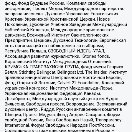
фонд, Фонд Будущее России, Компания свободы
информации, Проект Медиа, Международное партнерство
за права человека, Духовное Управление Евангельских
Христиан Украинской Христианской Церкви, Новое
Поколение, Духовное Учебное Заведение Международный
Библейский Колледж, Международное христианское
движение, Всемирный Институт Саентологических
Предприятий, Церковь Духовной Технологии, Европейская
сеть организаций по наблюдению за выборами,
Республика Польша, СВОБОДНЫЙ ИДЕЛЬ-УРАЛ,
Ассоциация развития журналистики, IStories fonds,
Королевский Институт Международных Отношений,
КРИМСЬКА ПРАВОЗАХИСНА ГРУПА, Фонд имени Генриха
Бёлля, Stichting Bellingcat, Bellingcat Ltd, The Insider, Институт
правовой инициативы Центральной и Восточной Европы,
Фонд Открытой Эстонии, Calvert 22 Foundation, Канадский
украинский конгресс, Институт Макдональда-Лорье,
Украинская национальная федерация Канады,
Декабристы, Международный научный центр им Вудро
Вильсона, Свободная пресса, Возрождение, Всеукраинский
духовный центр , Риддл, Русский антивоенный комитет в
Швеции, Проект Медуза, Фонд Андрея Сахарова, Форум
свободной России, Лига Свободных Наций, Transparеncy
International, Форум Свободных Народов ПостРоссии,
Солидарность с гражданским движением в России –