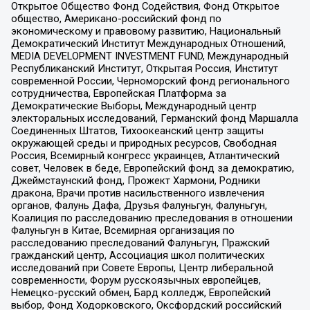
Открытое Общество Фонд Содействия, Фонд Открытое
общество, Американо-российский фонд по
экономическому и правовому развитию, Национальный
Демократический Институт Международных Отношений,
MEDIA DEVELOPMENT INVESTMENT FUND, Международный
Республиканский Институт, Открытая Россия, Институт
современной России, Черноморский фонд регионального
сотрудничества, Европейская Платформа за
Демократические Выборы, Международный центр
электоральных исследований, Германский фонд Маршалла
Соединенных Штатов, Тихоокеанский центр защиты
окружающей среды и природных ресурсов, Свободная
Россия, Всемирный конгресс украинцев, Атлантический
совет, Человек в беде, Европейский фонд за демократию,
Джеймстаунский фонд, Прожект Хармони, Родники
дракона, Врачи против насильственного извлечения
органов, Фалунь Дафа, Друзья Фалуньгун, Фалуньгун,
Коалиция по расследованию преследования в отношении
Фалуньгун в Китае, Всемирная организация по
расследованию преследований Фалуньгун, Пражский
гражданский центр, Ассоциация школ политических
исследований при Совете Европы, Центр либеральной
современности, Форум русскоязычных европейцев,
Немецко-русский обмен, Бард колледж, Европейский
выбор, Фонд Ходорковского, Оксфордский российский