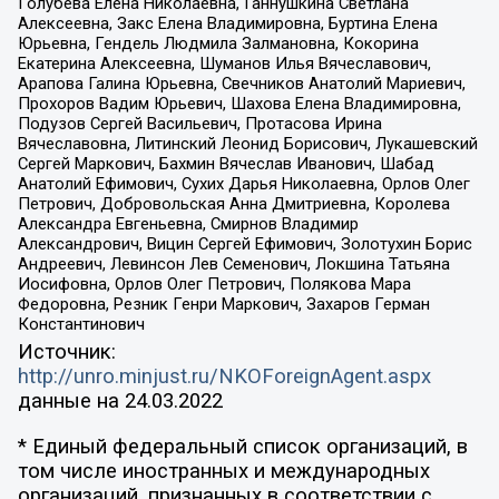
Голубева Елена Николаевна, Ганнушкина Светлана
Алексеевна, Закс Елена Владимировна, Буртина Елена
Юрьевна, Гендель Людмила Залмановна, Кокорина
Екатерина Алексеевна, Шуманов Илья Вячеславович,
Арапова Галина Юрьевна, Свечников Анатолий Мариевич,
Прохоров Вадим Юрьевич, Шахова Елена Владимировна,
Подузов Сергей Васильевич, Протасова Ирина
Вячеславовна, Литинский Леонид Борисович, Лукашевский
Сергей Маркович, Бахмин Вячеслав Иванович, Шабад
Анатолий Ефимович, Сухих Дарья Николаевна, Орлов Олег
Петрович, Добровольская Анна Дмитриевна, Королева
Александра Евгеньевна, Смирнов Владимир
Александрович, Вицин Сергей Ефимович, Золотухин Борис
Андреевич, Левинсон Лев Семенович, Локшина Татьяна
Иосифовна, Орлов Олег Петрович, Полякова Мара
Федоровна, Резник Генри Маркович, Захаров Герман
Константинович
Источник:
http://unro.minjust.ru/NKOForeignAgent.aspx
данные на
24.03.2022
* Единый федеральный список организаций, в
том числе иностранных и международных
организаций, признанных в соответствии с