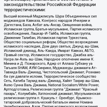
законодательством Российской Федерации
террористическими:
Высший военный Маджлисуль Шура Объединенных сил
моджахедов Кавказа, Конгресс народов Ичкерии и
Дагестана, База, Асбат аль-Ансар, Священная война,
Исламская группа, Братья-мусульмане, Партия исламского
освобождения, Лашкар-И-Тайба, Исламская группа,
Движение Талибан, Исламская партия Туркестана,
Общество социальных реформ, Общество возрождения
исламского наследия, Дом двух святых, Джунд аш-Шам,
Исламский джихад, Аль-Каида, Имарат Кавказ, АБТО,
Правый сектор, Исламское государство, Джабха аль-
Нусра ли-Ахль аш-Шам, Народное ополчение имени К.
Минина и Д. Пожарского, Аджр от Аллаха Субхану уа
Тагьаля SHAM, АУМ Синрике, Муджахеды джамаата Ат-
Тавхида Валь-Джихад, Чистопольский Джамаат, Рохнамо
ба суи давлати исломи, Террористическое сообщество
Сеть, Катиба Таухид валь-Джихад, Хайят Тахрир аш-Шам,
Ахлю Сунна Валь Джамаа, National Socialism/White Power,
Артподготовка, Религиозная группа “Джамаат “Красный
пахарь”, Колумбайн, Хатлонский джамаат, Мусульманская
религиозная группа п. Кушкуль г. Оренбург, Крымско-
татарский добровольческий батальон имени Номана
Челебиджихана, Азов, Партия исламского возрождения