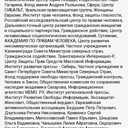
Гагарина, Фонд имени Андрея Рылькова, Сфера, Центр
СИБАЛЬТ, Уральская правозащитная группа, Женщины
Евразии, Институт прав человека, Фонд защиты гласности,
Российский исследовательский центр по правам человека,
Дальневосточный центр развития гражданских инициатив
и социального партнерства, Гражданское действие, Центр
независимых социологических исследований, Сутяжник,
АКАДЕМИЯ ПО ПРАВАМ ЧЕЛОВЕКА, Центр развития
некоммерческих организаций, Частное учреждение в
Калининграде Совета Министров северных стран,
Гражданское содействие, Трансперенси Интернешнл-Р,
Центр Защиты Прав Средств Массовой Информации,
Институт развития прессы - Сибирь, Частное учреждение в
Санкт-Петербурге Совета Министров Северных Стран,
Фонд поддержки свободы прессы, Гражданский контроль,
Человек и Закон, Общественная комиссия по сохранению
наследия академика Сахарова, Информационное
агентство МЕМО. РУ, Институт региональной прессы,
Институт Развития Свободы Информации, Экозащита!-
Женсовет, Общественный вердикт, Евразийская
антимонопольная ассоциация, Бедушев Петр Петрович,
Дзугкоева Регина Николаевна, Кривенко Сергей
Владимирович, Милославский Павел Юрьевич, Шнырова
Ольга Вадимовна, Чанышева Лилия Айратовна, Сидорович