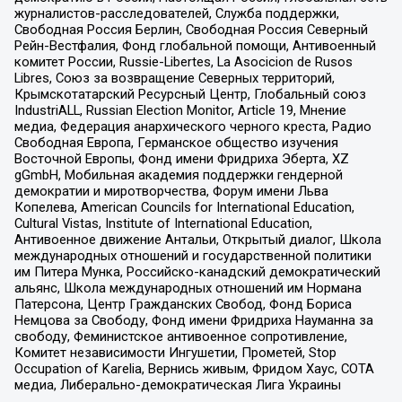
журналистов-расследователей, Служба поддержки,
Свободная Россия Берлин, Свободная Россия Северный
Рейн-Вестфалия, Фонд глобальной помощи, Антивоенный
комитет России, Russie-Libertes, La Asocicion de Rusos
Libres, Союз за возвращение Северных территорий,
Крымскотатарский Ресурсный Центр, Глобальный союз
IndustriALL, Russian Election Monitor, Article 19, Мнение
медиа, Федерация анархического черного креста, Радио
Свободная Европа, Германское общество изучения
Восточной Европы, Фонд имени Фридриха Эберта, XZ
gGmbH, Мобильная академия поддержки гендерной
демократии и миротворчества, Форум имени Льва
Копелева, American Councils for International Education,
Cultural Vistas, Institute of International Education,
Антивоенное движение Антальи, Открытый диалог, Школа
международных отношений и государственной политики
им Питера Мунка, Российско-канадский демократический
альянс, Школа международных отношений им Нормана
Патерсона, Центр Гражданских Свобод, Фонд Бориса
Немцова за Свободу, Фонд имени Фридриха Науманна за
свободу, Феминистское антивоенное сопротивление,
Комитет независимости Ингушетии, Прометей, Stop
Occupation of Karelia, Вернись живым, Фридом Хаус, СОТА
медиа, Либерально-демократическая Лига Украины