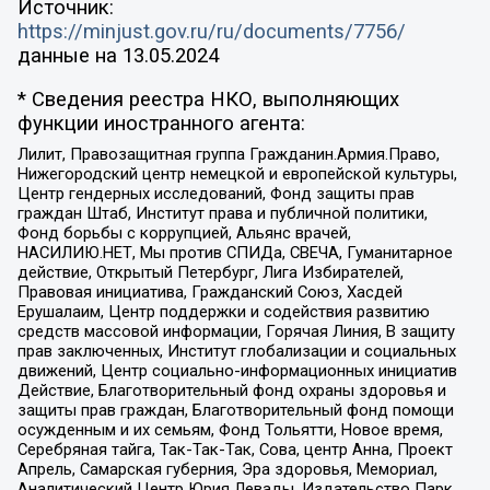
Источник:
https://minjust.gov.ru/ru/documents/7756/
данные на
13.05.2024
* Сведения реестра НКО, выполняющих
функции иностранного агента:
Лилит, Правозащитная группа Гражданин.Армия.Право,
Нижегородский центр немецкой и европейской культуры,
Центр гендерных исследований, Фонд защиты прав
граждан Штаб, Институт права и публичной политики,
Фонд борьбы с коррупцией, Альянс врачей,
НАСИЛИЮ.НЕТ, Мы против СПИДа, СВЕЧА, Гуманитарное
действие, Открытый Петербург, Лига Избирателей,
Правовая инициатива, Гражданский Союз, Хасдей
Ерушалаим, Центр поддержки и содействия развитию
средств массовой информации, Горячая Линия, В защиту
прав заключенных, Институт глобализации и социальных
движений, Центр социально-информационных инициатив
Действие, Благотворительный фонд охраны здоровья и
защиты прав граждан, Благотворительный фонд помощи
осужденным и их семьям, Фонд Тольятти, Новое время,
Серебряная тайга, Так-Так-Так, Сова, центр Анна, Проект
Апрель, Самарская губерния, Эра здоровья, Мемориал,
Аналитический Центр Юрия Левады, Издательство Парк