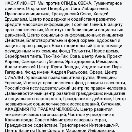
НАСИЛИЮ.НЕТ, Мы против СПИДа, СВЕЧА, Гуманитарное
действие, Открытый Петербург, Лига Избирателей,
Правовая инициатива, Гражданский Союз, Хасдей
Ерушалаим, Центр поддержки и содействия развитию
средств массовой информации, Горячая Линия, В защиту
прав заключенных, Институт глобализации и социальных
движений, Центр социально-информационных инициатив
Действие, Благотворительный фонд охраны здоровья и
защиты прав граждан, Благотворительный фонд помощи
осужденным и их семьям, Фонд Тольятти, Новое время,
Серебряная тайга, Так-Так-Так, Сова, центр Анна, Проект
Апрель, Самарская губерния, Эра здоровья, Мемориал,
Аналитический Центр Юрия Левады, Издательство Парк
Гагарина, Фонд имени Андрея Рылькова, Сфера, Центр
СИБАЛЬТ, Уральская правозащитная группа, Женщины
Евразии, Институт прав человека, Фонд защиты гласности,
Российский исследовательский центр по правам человека,
Дальневосточный центр развития гражданских инициатив
и социального партнерства, Гражданское действие, Центр
независимых социологических исследований, Сутяжник,
АКАДЕМИЯ ПО ПРАВАМ ЧЕЛОВЕКА, Центр развития
некоммерческих организаций, Частное учреждение в
Калининграде Совета Министров северных стран,
Гражданское содействие, Трансперенси Интернешнл-Р,
Центр Защиты Прав Средств Массовой Информации,