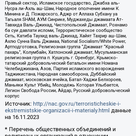
Правый сектор, Исламское государство, Джабха аль-
Нусра ли-Ахль аш-Шам, Народное ополчение имени К.
Минина и Д. Пожарского, Аджр от Аллаха Субхану уа
Тагьаля SHAM, АУМ Синрике, Муджахеды джамаата Ат-
Тавхида Валь-Джихад, Чистопольский Джамаат, Рохнамо
ба суи давлати исломи, Террористическое сообщество
Сеть, Катиба Таухид валь-Джихад, Хайят Тахрир аш-Шам,
Ахлю Сунна Валь Джамаа, National Socialism/White Power,
Артподготовка, Религиозная группа “Джамаат “Красный
пахарь”, Колумбайн, Хатлонский джамаат, Мусульманская
религиозная группа п. Кушкуль г. Оренбург, Крымско-
татарский добровольческий батальон имени Номана
Челебиджихана, Азов, Партия исламского возрождения
Таджикистана, Народная самооборона, Дуббайский
джамаат, московская ячейка, Батал-Хаджи Белхороев,
Маньяки Культ Убийц, Молодёжь Которая Улыбается,
Легион Свобода России, Айдар, Русский добровольческий
корпус
Источник:
http://nac.gov.ru/terroristicheskie-i-
ekstremistskie-organizacii-i-materialy.html
данные
на
16.11.2023
* Перечень общественных объединений и