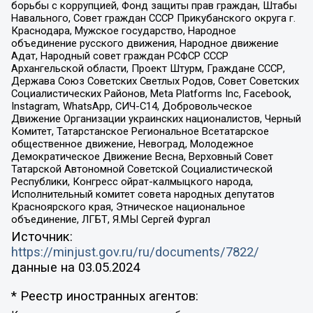
борьбы с коррупцией, Фонд защиты прав граждан, Штабы
Навального, Совет граждан СССР Прикубанского округа г.
Краснодара, Мужское государство, Народное
объединение русского движения, Народное движение
Адат, Народный совет граждан РСФСР СССР
Архангельской области, Проект Штурм, Граждане СССР,
Держава Союз Советских Светлых Родов, Совет Советских
Социалистических Районов, Meta Platforms Inc, Facebook,
Instagram, WhatsApp, СИЧ-С14, Добровольческое
Движение Организации украинских националистов, Черный
Комитет, Татарстанское Региональное Всетатарское
общественное движение, Невоград, Молодежное
Демократическое Движение Весна, Верховный Совет
Татарской Автономной Советской Социалистической
Республики, Конгресс ойрат-калмыцкого народа,
Исполнительный комитет совета народных депутатов
Красноярского края, Этническое национальное
объединение, ЛГБТ, Я.МЫ Сергей Фургал
Источник:
https://minjust.gov.ru/ru/documents/7822/
данные на
03.05.2024
* Реестр иностранных агентов: