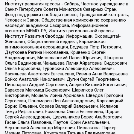
Институт развития прессы - Сибирь, Частное учреждение в
Санкт-Петербурге Совета Министров Северных Стран,
Фонд поддержки свободы прессы, Гражданский контроль,
Человек и Закон, Общественная комиссия по сохранению
наследия академика Сахарова, Информационное
агентство МЕМО. РУ, Институт региональной прессы,
Институт Развития Свободы Информации, Экозащита!-
Женсовет, Общественный вердикт, Евразийская
антимонопольная ассоциация, Бедушев Петр Петрович,
Дзугкоева Регина Николаевна, Кривенко Сергей
Владимирович, Милославский Павел Юрьевич, Шнырова
Ольга Вадимовна, Чанышева Лилия Айратовна, Сидорович
Ольга Борисовна, Туровский Александр Алексеевич,
Васильева Анастасия Евгеньевна, Ривина Анна Валерьевна,
Бойко Анатолий Николаевич, Дугин Сергей Георгиевич,
Пивоваров Андрей Сергеевич, Аверин Виталий Евгеньевич,
Барахоев Магомед Бекханович, Шарипков Олег
Викторович, Мошель Ирина Ароновна, Шведов Григорий
Сергеевич, Пономарев Лев Александрович, Каргалицкий
Борис Юльевич, Созаев Валерий Валерьевич, Исламов
Тимур Рифгатович, Романова Ольга Евгеньевна, Щаров
Сергей Алексадрович, Цирульников Борис Альбертович,
Гасан Ольга Павловна, Паутов Юрий Анатольевич,
Верховский Александр Маркович, Пислакова-Паркер
Марина Петровна, Кочеткова Татьяна Владимировна,