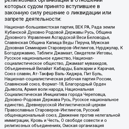
религиозных организаций в отношении
которых судом принято вступившее в
законную силу решение о ликвидации или
запрете деятельности:
Национал-большевистская партия, ВЕК РА, Рада земли
Кубанской Духовно Родовой Державы Русь, Община
Духовного Управления Асгардской Веси Беловодья,
Славянская Община Капища Веды Перуна, Мужская
Духовная Семинария Староверов-Инглингов, Нурджулар, К
Богодержавию, Таблиги Джамаат, Свидетели Иеговы,
Русское национальное единство, Национал-
социалистическое общество, Джамаат мувахидов,
Объединенный Вилайат Кабарды, Балкарии и Карачая,
Союз славян, Ат-Такфир Валь-Хиджра, Пит Буль,
Национал-социалистическая рабочая партия России,
Славянский союз, Формат-18, Благородный Орден
Дьявола, Армия воли народа, Национальная
Социалистическая Инициатива города Череповца,
Духовно-Родовая Держава Русь, Русское национальное
единство, Древнерусской Инглистической церкви
Православных Староверов-Инглингов, Русский
общенациональный союз, Движение против нелегальной
иммиграции, Кровь и Честь, О свободе совести и о
религиозных объединениях, Омская организация