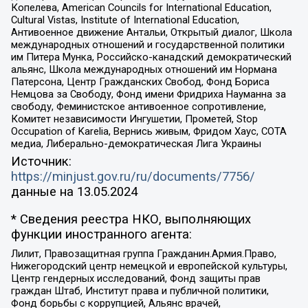
Копелева, American Councils for International Education,
Cultural Vistas, Institute of International Education,
Антивоенное движение Антальи, Открытый диалог, Школа
международных отношений и государственной политики
им Питера Мунка, Российско-канадский демократический
альянс, Школа международных отношений им Нормана
Патерсона, Центр Гражданских Свобод, Фонд Бориса
Немцова за Свободу, Фонд имени Фридриха Науманна за
свободу, Феминистское антивоенное сопротивление,
Комитет независимости Ингушетии, Прометей, Stop
Occupation of Karelia, Вернись живым, Фридом Хаус, СОТА
медиа, Либерально-демократическая Лига Украины
Источник:
https://minjust.gov.ru/ru/documents/7756/
данные на
13.05.2024
* Сведения реестра НКО, выполняющих
функции иностранного агента:
Лилит, Правозащитная группа Гражданин.Армия.Право,
Нижегородский центр немецкой и европейской культуры,
Центр гендерных исследований, Фонд защиты прав
граждан Штаб, Институт права и публичной политики,
Фонд борьбы с коррупцией, Альянс врачей,