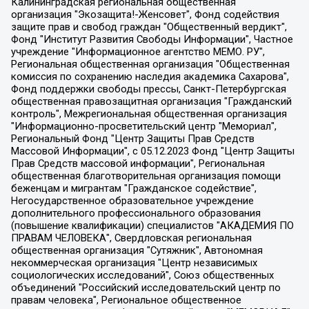
Калининградская региональная общественная организация "Экозащита!-Женсовет", Фонд содействия защите прав и свобод граждан "Общественный вердикт", Фонд "Институт Развития Свободы Информации", Частное учреждение "Информационное агентство МЕМО. РУ", Региональная общественная организация "Общественная комиссия по сохранению наследия академика Сахарова", Фонд поддержки свободы прессы, Санкт-Петербургская общественная правозащитная организация "Гражданский контроль", Межрегиональная общественная организация "Информационно-просветительский центр "Мемориал", Региональный Фонд "Центр Защиты Прав Средств Массовой Информации", с 05.12.2023 Фонд "Центр Защиты Прав Средств массовой информации", Региональная общественная благотворительная организация помощи беженцам и мигрантам "Гражданское содействие", Негосударственное образовательное учреждение дополнительного профессионального образования (повышение квалификации) специалистов "АКАДЕМИЯ ПО ПРАВАМ ЧЕЛОВЕКА", Свердловская региональная общественная организация "Сутяжник", Автономная некоммерческая организация "Центр независимых социологических исследований", Союз общественных объединений "Российский исследовательский центр по правам человека", Региональное общественное учреждение научно-информационный центр "МЕМОРИАЛ", Некоммерческая организация "Фонд защиты гласности", Автономная некоммерческая организация "Институт прав человека", Городская общественная организация "Екатеринбургское общество "МЕМОРИАЛ", Городская общественная организация "Рязанское историко-просветительское и правозащитное общество "Мемориал" (Рязанский Мемориал), Челябинский региональный орган общественной самодеятельности – женское общественное объединение "Женщины Евразии", Челябинский региональный орган общественной самодеятельности "Уральская правозащитная группа", Фонд содействия защите здоровья и социальной справедливости имени Андрея Рылькова, Автономная Некоммерческая Организация "Аналитический Центр Юрия Левады", Автономная некоммерческая организация социальной поддержки населения "Проект Апрель", Региональная общественная организация помощи женщинам и детям, находящимся в кризисной ситуации "Информационно-методический центр "Анна", Фонд содействия развитию массовых коммуникаций и правовому просвещению "Так-так-Так", Фонд содействия устойчивому развитию "Серебряная тайга", Свердловский региональный общественный фонд социальных проектов "Новое время", "Idel.Реалии", Кавказ.Реалии, Крым.Реалии, Телеканал Настоящее Время, Татаро-башкирская служба Радио Свобода (Azatliq Radiosi), Радио Свободная Европа/Радио Свобода (PCE/PC), "Сибирь.Реалии", "Фактограф", Благотворительный фонд помощи осужденным и их семьям, Автономная некоммерческая организация "Институт глобализации и социальных движений", Фонд "В защиту прав заключенных", Частное учреждение "Центр поддержки и содействия развитию средств массовой информации", Пензенский региональный общественный благотворительный фонд "Гражданский союз", "Север.Реалии", Некоммерческая организация Фонд "Правовая инициатива", Общество с ограниченной ответственностью "Радио Свободная Европа/Радио Свобода", Чешское информационное агентство "MEDIUM-ORIENT", Красноярская региональная общественная организация "Мы против СПИДа", Камалягин Денис Николаевич, Маркелов Сергей Евгеньевич, Пономарев Лев Александрович, Савицкая Людмила Алексеевна, Автономная некоммерческая организация "Центр по работе с проблемой насилия "НАСИЛИЮ.НЕТ", Межрегиональный профессиональный союз работников здравоохранения "Альянс врачей", Юридическое лицо, зарегистрированное в Латвийской Республике, SIA "Medusa Project" (регистрационный номер 40103797863, дата регистрации 10.06.2014), Некоммерческая организация "Фонд по борьбе с коррупцией", Автономная некоммерческая организация "Институт права и публичной политики", Баданин Роман Сергеевич, Гликин Максим Александрович, Железнова Мария Михайловна, Лукьянова Юлия Сергеевна, Маетная Елизавета Витальевна, Маняхин Петр Борисович, Чуракова Ольга Владимировна, Ярош Юлия Петровна, Юридическое лицо "The Insider SIA", зарегистрированное в Риге, Латвийская Республика (дата регистрации 26.06.2015), являющееся администратором доменного имени интернет-издания "The Insider SIA", https://theins.ru, Постернак Алексей Евгеньевич, Рубин Михаил Аркадьевич, Анин Роман Александрович, Юридическое лицо Istories fonds, зарегистрированное в Латвийской Республике (регистрационный номер 50008295751, дата регистрации 24.02.2020), Великовский Дмитрий Александрович, Долинина Ирина Николаевна, Мароховская Алеся Алексеевна, Шлейнов Роман Юрьевич, Шмагун Олеся Валентиновна, Общество с ограниченной ответственностью "Альтаир 2021", Общество с ограниченной ответственностью "Вега 2021", Общество с ограниченной ответственностью "Главный редактор 2021", Общество с ограниченной ответственностью "Ромашки монолит", Важенков Артем Валерьевич, Ивановская областная общественная организация "Центр гендерных исследований", Гурман Юрий Альбертович, Медиапроект "ОВД-Инфо", Егоров Владимир Владимирович, Жилинский Владимир Александрович, Общество с ограниченной ответственностью "ЗП", Иванова София Юрьевна, Карезина Инна Павловна, Кильтау Екатерина Викторовна, Петров Алексей Викторович, Пискунов Сергей Евгеньевич, Смирнов Сергей Сергеевич, Тихонов Михаил Сергеевич, Общество с ограниченной ответственностью "ЖУРНАЛИСТ-ИНОСТРАННЫЙ АГЕНТ", Арапова Галина Юрьевна, Вольтская Татьяна Анатольевна, Американская компания "Mason G.E.S. Anonymous Foundation" (США), являющаяся владельцем интернет-издания https://mnews.world/, Компания "Stichting Bellingcat", зарегистрированная в Нидерландах (дата регистрации 11.07.2018), Захаров Андрей Вячеславович, Клепиковская Екатерина Дмитриевна, Общество с ограниченной ответственностью "МЕМО", Перл Роман Александрович, Симонов Евгений Алексеевич, Соловьева Елена Анатольевна, Сотников Даниил Владимирович, Сурначева Елизавета Дмитриевна, Автономная некоммерческая организация по защите прав человека и информированию населения "Якутия – Наше Мнение", Общество с ограниченной ответственностью "Москоу диджитал медиа", с 26.01.2023 Общество с ограниченной ответственностью "Чайка Белые сады", Ветошкина Валерия Валерьевна, Заговора Максим Александрович, Межрегиональное общественное движение "Российская ЛГБТ - сеть", Оленичев Максим Владимирович, Павлов Иван Юрьевич, Скворцова Елена Сергеевна, Общество с ограниченной ответственностью "Как бы инагент", Кочетков Игорь Викторович, Общество с ограниченной ответственностью "Честные выборы", Еланчик Олег Александрович, Общество с ограниченной ответственностью "Нобелевский призыв", Гималова Регина Эмилевна, Григорьев Андрей Валерьевич, Григорьева Алина Александровна, Ассоциация по содействию защите прав призывников, альтернативнослужащих и военнослужащих "Правозащитная группа "Гражданин.Армия.Право", Хисамова Регина Фаритовна, Автономная некоммерческая организация по реализации социально-правовых программ "Лилит", Дальневосточное общественное движение "Маяк", Санкт-Петербургская ЛГБТ-инициативная группа "Выход", Инициативная группа ЛГБТ+ "Реверс", Алексеев Андрей Викторович, Бекбулатова Таисия Львовна, Беляев Иван Михайлович, Владыкина Елена Сергеевна, Гельман Марат Александрович, Никульшина Вероника Юрьевна, Толоконникова Надежда Андреевна, Шендерович Виктор Анатольевич, Общество с ограниченной ответственностью "Данное сообщение", Общество с ограниченной ответственностью Издательский дом "Новая глава", Айнбиндер Александра Александровна, Московский комьюнити-центр для ЛГБТ+инициатив, Благотворительный фонд развития филантропии, Deutsche Welle (Германия, Kurt-Schumacher-Strasse 3, 53113 Bonn), Борзунова Мария Михайловна, Воробьев Виктор Викторович, Голубева Анна Львовна, Константинова Алла Михайловна, Малкова Ирина Владимировна, Мурадов Мурад Абдулгалимович, Осетинская Елизавета Николаевна, Понасенков Евгений Николаевич, Ганапольский Матвей Юрьевич, Киселев Евгений Алексеевич, Борухович Ирина Григорьевна, Дремин Иван Тимофеевич, Дубровский Дмитрий Викторович, Красноярская региональная общественная организация поддержки и развития альтернативных образовательных технологий и межкультурных коммуникаций "ИНТЕРРА", Маяковская Екатерина Алексеевна, Фейгин Марк Захарович, Филимонов Андрей Викторович, Дзугкоева Регина Николаевна, Доброхотов Роман Александрович, Дудь Юрий Александрович, Елкин Сергей Владимирович, Кругликов Кирилл Игоревич, Сабунаева Мария Леонидовна, Семенов Алексей Владимирович, Шаинян Карен Багратович, Шульман Екатерина Михайловна, Асафьев Артур Валерьевич, Вахштайн Виктор Семенович, Венедиктов Алексей Алексеевич, Лушникова Екатерина Евгеньевна, Волков Леонид Михайлович, Невзоров Александр Глебович, Пархоменко Сергей Борисович, Сироткин Ярослав Николаевич, Кара-Мурза Владимир Владимирович, Баранова Наталья Владимировна, Гозман Леонид Яковлевич, Кагарлицкий Борис Юльевич, Климарев Михаил Валерьевич, Милов Владимир Станиславович, Автономная некоммерческая организация Краснодарский центр современного искусства "Типография", Моргенштерн Алишер Тагирович, Соболь Любовь Эдуардовна, Общество с ограниченной ответственностью "ЛИЗА НОРМ", Каспаров Гарри Кимович, Ходорковский Михаил Борисович, Общество с ограниченной ответственностью "Апрельские тезисы", Данилович Ирина Брониславовна, Кашин Олег Владимирович, Петров Николай Владимирович, Пивоваров Алексей Владимирович, Соколов Михаил Владимирович, Цветкова Юлия Владимировна, Чичваркин Евгений Александрович, Комитет против пыток/Команда против пыток, Общество с ограниченной ответственностью "Первый научный", Общество с ограниченной ответственностью "Вертолет и ко", Белоцерковская Вероника Борисовна, Кац Максим Евгеньевич, Лазарева Татьяна Юрьевна, Шаведдинов Руслан Табризович, Яшин Илья Валерьевич, Общество с ограниченной ответственностью "Иноагент ААВ", Алешковский Дмитрий Петрович, Альбац Евгения Марковна, Быков Дмитрий Львович, Галямина Юлия Евгеньевна, Лойко Сергей Леонидович, Мартынов Кирилл Константинович, Медведев Сергей Александрович, Крашенинников Федор Геннадиевич, Гордеева Катерина Вл