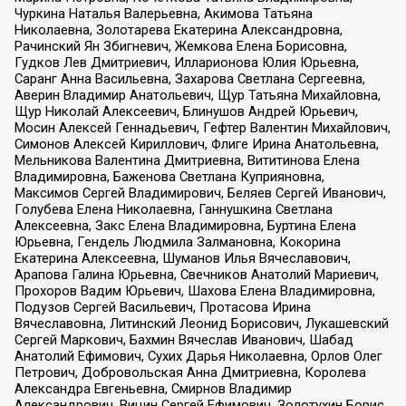
Чуркина Наталья Валерьевна, Акимова Татьяна
Николаевна, Золотарева Екатерина Александровна,
Рачинский Ян Збигневич, Жемкова Елена Борисовна,
Гудков Лев Дмитриевич, Илларионова Юлия Юрьевна,
Саранг Анна Васильевна, Захарова Светлана Сергеевна,
Аверин Владимир Анатольевич, Щур Татьяна Михайловна,
Щур Николай Алексеевич, Блинушов Андрей Юрьевич,
Мосин Алексей Геннадьевич, Гефтер Валентин Михайлович,
Симонов Алексей Кириллович, Флиге Ирина Анатольевна,
Мельникова Валентина Дмитриевна, Вититинова Елена
Владимировна, Баженова Светлана Куприяновна,
Максимов Сергей Владимирович, Беляев Сергей Иванович,
Голубева Елена Николаевна, Ганнушкина Светлана
Алексеевна, Закс Елена Владимировна, Буртина Елена
Юрьевна, Гендель Людмила Залмановна, Кокорина
Екатерина Алексеевна, Шуманов Илья Вячеславович,
Арапова Галина Юрьевна, Свечников Анатолий Мариевич,
Прохоров Вадим Юрьевич, Шахова Елена Владимировна,
Подузов Сергей Васильевич, Протасова Ирина
Вячеславовна, Литинский Леонид Борисович, Лукашевский
Сергей Маркович, Бахмин Вячеслав Иванович, Шабад
Анатолий Ефимович, Сухих Дарья Николаевна, Орлов Олег
Петрович, Добровольская Анна Дмитриевна, Королева
Александра Евгеньевна, Смирнов Владимир
Александрович, Вицин Сергей Ефимович, Золотухин Борис