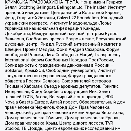
КРИМСЬКА ПРАВОЗАХИСНА ГРУПА, Фонд имени Генриха
Бёлля, Stichting Bellingcat, Bellingcat Ltd, The Insider, Институт
правовой инициативы Центральной и Восточной Европы,
Фонд Открытой Эстонии, Calvert 22 Foundation, Канадский
украинский конгресс, Институт Макдональда-Лорье,
Украинская национальная федерация Канады,
Декабристы, Международный научный центр им Вудро
Вильсона, Свободная пресса, Возрождение, Всеукраинский
духовный центр , Риддл, Русский антивоенный комитет в
Швеции, Проект Медуза, Фонд Андрея Сахарова, Форум
свободной России, Лига Свободных Наций, Transparеncy
International, Форум Свободных Народов ПостРоссии,
Солидарность с гражданским движением в России –
Solidarus, КрымSOS, Свободный университет, Институт
государственного управления, Форум гражданского
общества Россия, Беллона, Союз жителей островов
Тисима и Хабомаи, Съезд народных депутатов, Гринпис
Интернешнл, Фонд борьбы с коррупцией Инк, Завет
церквей TCCN, Агора, Всемирный фонд природы, BDR
Novaja Gazeta-Europe, Алтай проект, Образовательный дом
прав человека Чернигов, Фонд Дом Прав Человека,
Белорусский дом прав человека имени Бориса Звозскова,
Дом прав человека Тбилиси, Дом прав человека Ереван,
Дом прав человека Крым, Центр дикого лосося, TVR
Studios, ТВ Дождь, Центр европейских исследований им