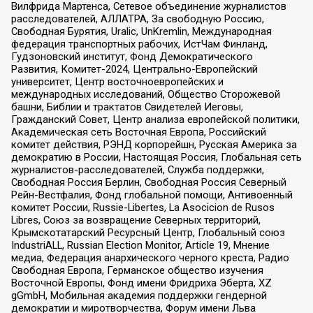
Вилфрида Мартенса, Сетевое объединение журналистов
расследователей, АЛЛАТРА, За свободную Россию,
Свободная Бурятия, Uralic, UnKremlin, Международная
федерация транспортных рабочих, ИстЧам Финланд,
Гудзоновский институт, Фонд Демократического
Развития, Комитет-2024, Центрально-Европейский
университет, Центр восточноевропейских и
международных исследований, Общество Сторожевой
башни, Библии и трактатов Свидетелей Иеговы,
Гражданский Совет, Центр анализа европейской политики,
Академическая сеть Восточная Европа, Российский
комитет действия, РЭНД корпорейшн, Русская Америка за
демократию в России, Настоящая Россия, Глобальная сеть
журналистов-расследователей, Служба поддержки,
Свободная Россия Берлин, Свободная Россия Северный
Рейн-Вестфалия, Фонд глобальной помощи, Антивоенный
комитет России, Russie-Libertes, La Asocicion de Rusos
Libres, Союз за возвращение Северных территорий,
Крымскотатарский Ресурсный Центр, Глобальный союз
IndustriALL, Russian Election Monitor, Article 19, Мнение
медиа, Федерация анархического черного креста, Радио
Свободная Европа, Германское общество изучения
Восточной Европы, Фонд имени Фридриха Эберта, XZ
gGmbH, Мобильная академия поддержки гендерной
демократии и миротворчества, Форум имени Льва