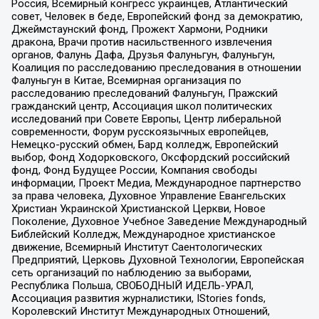
Россия, Всемирный конгресс украинцев, Атлантический
совет, Человек в беде, Европейский фонд за демократию,
Джеймстаунский фонд, Прожект Хармони, Родники
дракона, Врачи против насильственного извлечения
органов, Фалунь Дафа, Друзья Фалуньгун, Фалуньгун,
Коалиция по расследованию преследования в отношении
Фалуньгун в Китае, Всемирная организация по
расследованию преследований Фалуньгун, Пражский
гражданский центр, Ассоциация школ политических
исследований при Совете Европы, Центр либеральной
современности, Форум русскоязычных европейцев,
Немецко-русский обмен, Бард колледж, Европейский
выбор, Фонд Ходорковского, Оксфордский российский
фонд, Фонд Будущее России, Компания свободы
информации, Проект Медиа, Международное партнерство
за права человека, Духовное Управление Евангельских
Христиан Украинской Христианской Церкви, Новое
Поколение, Духовное Учебное Заведение Международный
Библейский Колледж, Международное христианское
движение, Всемирный Институт Саентологических
Предприятий, Церковь Духовной Технологии, Европейская
сеть организаций по наблюдению за выборами,
Республика Польша, СВОБОДНЫЙ ИДЕЛЬ-УРАЛ,
Ассоциация развития журналистики, IStories fonds,
Королевский Институт Международных Отношений,