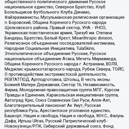
общественного политического движения Русское
национальное единство, Северное Братство, Клуб
Болельщиков Футбольного Клуба Динамо,
Файзрахманисты, Мусульманская религиозная организация
п. Боровский, Община Коренного Русского народа
Щелковского района, Правый сектор, УНА - УНСО,
Украинская повстанческая армия, Тризуб им. Степана
Бандеры, Братство, Белый Крест, Misanthropic division,
Религиозное объединение последователей инглиизма,
Народная Социальная Инициатива, TulaSkins,
Этнополитическое объединение Русские, Русское
национальное объединение Атака, Мечеть Мирмамеда,
Община Коренного Русского народа г. Астрахани, ВОЛЯ,
Меджлис крымскотатарского народа, Рубеж Севера, ТОЙС,
О противодействии экстремистской деятельности,
РЕВТАТПОД, Артподготовка, Штольц, В честь иконы
Божией Матери Державная, Сектор 16, Независимость,
Фирма, Молодежная правозащитная группа МПГ, Курсом
Правды и Единения, Каракольская инициативная группа,
Автоград Крю, Союз Славянских Сил Руси, Алля-Аят,
Благотворительный пансионат Ак Умут, Русская
республика Русь, Арестантское уголовное единство,
Башкорт, Нация и свобода, Нация и свобода, W.H.С., Фалунь
Дафа, Иртыш Ultras, Русский Патриотический клуб-
Новокузнецк/РПК, Сибирский державный союз, Фонд