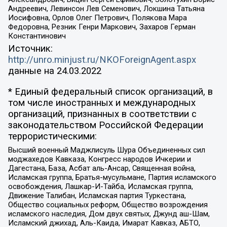
Андреевич, Левинсон Лев Семенович, Локшина Татьяна
Иосифовна, Орлов Олег Петрович, Полякова Мара
Федоровна, Резник Генри Маркович, Захаров Герман
Константинович
Источник:
http://unro.minjust.ru/NKOForeignAgent.aspx
данные на
24.03.2022
* Единый федеральный список организаций, в
том числе иностранных и международных
организаций, признанных в соответствии с
законодательством Российской Федерации
террористическими:
Высший военный Маджлисуль Шура Объединенных сил
моджахедов Кавказа, Конгресс народов Ичкерии и
Дагестана, База, Асбат аль-Ансар, Священная война,
Исламская группа, Братья-мусульмане, Партия исламского
освобождения, Лашкар-И-Тайба, Исламская группа,
Движение Талибан, Исламская партия Туркестана,
Общество социальных реформ, Общество возрождения
исламского наследия, Дом двух святых, Джунд аш-Шам,
Исламский джихад, Аль-Каида, Имарат Кавказ, АБТО,