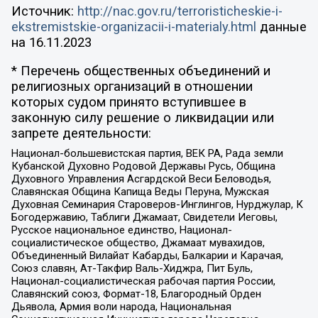
Источник:
http://nac.gov.ru/terroristicheskie-i-
ekstremistskie-organizacii-i-materialy.html
данные
на
16.11.2023
* Перечень общественных объединений и
религиозных организаций в отношении
которых судом принято вступившее в
законную силу решение о ликвидации или
запрете деятельности:
Национал-большевистская партия, ВЕК РА, Рада земли
Кубанской Духовно Родовой Державы Русь, Община
Духовного Управления Асгардской Веси Беловодья,
Славянская Община Капища Веды Перуна, Мужская
Духовная Семинария Староверов-Инглингов, Нурджулар, К
Богодержавию, Таблиги Джамаат, Свидетели Иеговы,
Русское национальное единство, Национал-
социалистическое общество, Джамаат мувахидов,
Объединенный Вилайат Кабарды, Балкарии и Карачая,
Союз славян, Ат-Такфир Валь-Хиджра, Пит Буль,
Национал-социалистическая рабочая партия России,
Славянский союз, Формат-18, Благородный Орден
Дьявола, Армия воли народа, Национальная