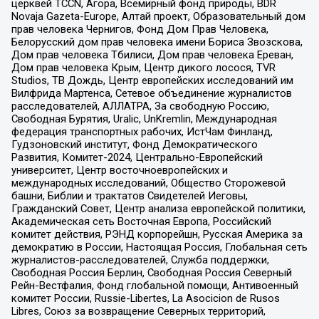
церквей TCCN, Агора, Всемирный фонд природы, BDR
Novaja Gazeta-Europe, Алтай проект, Образовательный дом
прав человека Чернигов, Фонд Дом Прав Человека,
Белорусский дом прав человека имени Бориса Звозскова,
Дом прав человека Тбилиси, Дом прав человека Ереван,
Дом прав человека Крым, Центр дикого лосося, TVR
Studios, ТВ Дождь, Центр европейских исследований им
Вилфрида Мартенса, Сетевое объединение журналистов
расследователей, АЛЛАТРА, За свободную Россию,
Свободная Бурятия, Uralic, UnKremlin, Международная
федерация транспортных рабочих, ИстЧам Финланд,
Гудзоновский институт, Фонд Демократического
Развития, Комитет-2024, Центрально-Европейский
университет, Центр восточноевропейских и
международных исследований, Общество Сторожевой
башни, Библии и трактатов Свидетелей Иеговы,
Гражданский Совет, Центр анализа европейской политики,
Академическая сеть Восточная Европа, Российский
комитет действия, РЭНД корпорейшн, Русская Америка за
демократию в России, Настоящая Россия, Глобальная сеть
журналистов-расследователей, Служба поддержки,
Свободная Россия Берлин, Свободная Россия Северный
Рейн-Вестфалия, Фонд глобальной помощи, Антивоенный
комитет России, Russie-Libertes, La Asocicion de Rusos
Libres, Союз за возвращение Северных территорий,