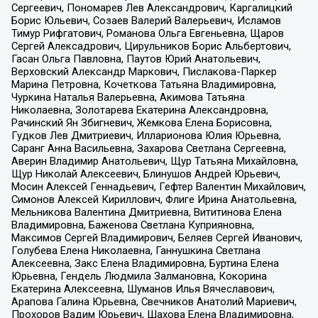
Сергеевич, Пономарев Лев Александрович, Каргалицкий
Борис Юльевич, Созаев Валерий Валерьевич, Исламов
Тимур Рифгатович, Романова Ольга Евгеньевна, Щаров
Сергей Алексадрович, Цирульников Борис Альбертович,
Гасан Ольга Павловна, Паутов Юрий Анатольевич,
Верховский Александр Маркович, Пислакова-Паркер
Марина Петровна, Кочеткова Татьяна Владимировна,
Чуркина Наталья Валерьевна, Акимова Татьяна
Николаевна, Золотарева Екатерина Александровна,
Рачинский Ян Збигневич, Жемкова Елена Борисовна,
Гудков Лев Дмитриевич, Илларионова Юлия Юрьевна,
Саранг Анна Васильевна, Захарова Светлана Сергеевна,
Аверин Владимир Анатольевич, Щур Татьяна Михайловна,
Щур Николай Алексеевич, Блинушов Андрей Юрьевич,
Мосин Алексей Геннадьевич, Гефтер Валентин Михайлович,
Симонов Алексей Кириллович, Флиге Ирина Анатольевна,
Мельникова Валентина Дмитриевна, Вититинова Елена
Владимировна, Баженова Светлана Куприяновна,
Максимов Сергей Владимирович, Беляев Сергей Иванович,
Голубева Елена Николаевна, Ганнушкина Светлана
Алексеевна, Закс Елена Владимировна, Буртина Елена
Юрьевна, Гендель Людмила Залмановна, Кокорина
Екатерина Алексеевна, Шуманов Илья Вячеславович,
Арапова Галина Юрьевна, Свечников Анатолий Мариевич,
Прохоров Вадим Юрьевич, Шахова Елена Владимировна,