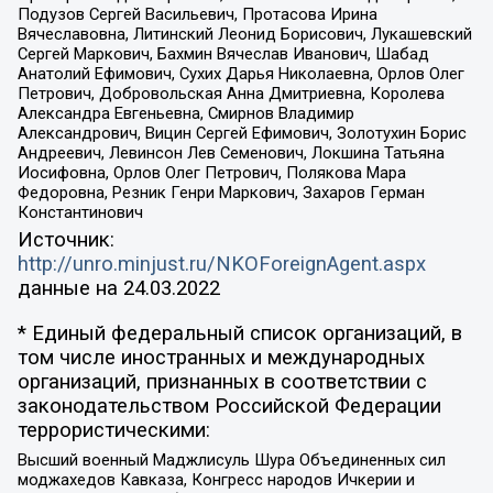
Подузов Сергей Васильевич, Протасова Ирина
Вячеславовна, Литинский Леонид Борисович, Лукашевский
Сергей Маркович, Бахмин Вячеслав Иванович, Шабад
Анатолий Ефимович, Сухих Дарья Николаевна, Орлов Олег
Петрович, Добровольская Анна Дмитриевна, Королева
Александра Евгеньевна, Смирнов Владимир
Александрович, Вицин Сергей Ефимович, Золотухин Борис
Андреевич, Левинсон Лев Семенович, Локшина Татьяна
Иосифовна, Орлов Олег Петрович, Полякова Мара
Федоровна, Резник Генри Маркович, Захаров Герман
Константинович
Источник:
http://unro.minjust.ru/NKOForeignAgent.aspx
данные на
24.03.2022
* Единый федеральный список организаций, в
том числе иностранных и международных
организаций, признанных в соответствии с
законодательством Российской Федерации
террористическими:
Высший военный Маджлисуль Шура Объединенных сил
моджахедов Кавказа, Конгресс народов Ичкерии и