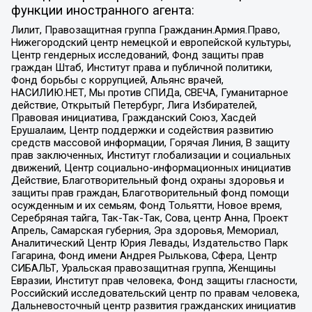
функции иностранного агента:
Лилит, Правозащитная группа Гражданин.Армия.Право,
Нижегородский центр немецкой и европейской культуры,
Центр гендерных исследований, Фонд защиты прав
граждан Штаб, Институт права и публичной политики,
Фонд борьбы с коррупцией, Альянс врачей,
НАСИЛИЮ.НЕТ, Мы против СПИДа, СВЕЧА, Гуманитарное
действие, Открытый Петербург, Лига Избирателей,
Правовая инициатива, Гражданский Союз, Хасдей
Ерушалаим, Центр поддержки и содействия развитию
средств массовой информации, Горячая Линия, В защиту
прав заключенных, Институт глобализации и социальных
движений, Центр социально-информационных инициатив
Действие, Благотворительный фонд охраны здоровья и
защиты прав граждан, Благотворительный фонд помощи
осужденным и их семьям, Фонд Тольятти, Новое время,
Серебряная тайга, Так-Так-Так, Сова, центр Анна, Проект
Апрель, Самарская губерния, Эра здоровья, Мемориал,
Аналитический Центр Юрия Левады, Издательство Парк
Гагарина, Фонд имени Андрея Рылькова, Сфера, Центр
СИБАЛЬТ, Уральская правозащитная группа, Женщины
Евразии, Институт прав человека, Фонд защиты гласности,
Российский исследовательский центр по правам человека,
Дальневосточный центр развития гражданских инициатив