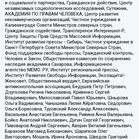
и социального партнерства, Гражданское действие, Центр
независимых социологических исследований, Сутяжник,
АКАДЕМИЯ ПО ПРАВАМ ЧЕЛОВЕКА, Центр развития
некоммерческих организаций, Частное учреждение в
Калининграде Совета Министров северных стран,
Гражданское содействие, Трансперенси Интернешнл-Р,
Центр Защиты Прав Средств Массовой Информации,
Институт развития прессы - Сибирь, Частное учреждение в
Санкт-Петербурге Совета Министров Северных Стран,
Фонд поддержки свободы прессы, Гражданский контроль,
Человек и Закон, Общественная комиссия по сохранению
наследия академика Сахарова, Информационное
агентство МЕМО. РУ, Институт региональной прессы,
Институт Развития Свободы Информации, Экозащита!-
Женсовет, Общественный вердикт, Евразийская
антимонопольная ассоциация, Бедушев Петр Петрович,
Дзугкоева Регина Николаевна, Кривенко Сергей
Владимирович, Милославский Павел Юрьевич, Шнырова
Ольга Вадимовна, Чанышева Лилия Айратовна, Сидорович
Ольга Борисовна, Туровский Александр Алексеевич,
Васильева Анастасия Евгеньевна, Ривина Анна Валерьевна,
Бойко Анатолий Николаевич, Дугин Сергей Георгиевич,
Пивоваров Андрей Сергеевич, Аверин Виталий Евгеньевич,
Барахоев Магомед Бекханович, Шарипков Олег
Викторович, Мошель Ирина Ароновна, Шведов Григорий