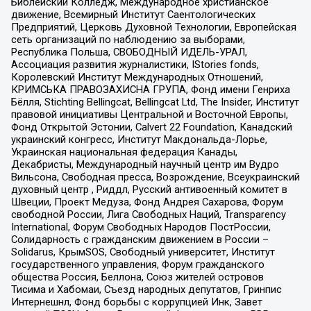
Библейский Колледж, Международное христианское
движение, Всемирный Институт Саентологических
Предприятий, Церковь Духовной Технологии, Европейская
сеть организаций по наблюдению за выборами,
Республика Польша, СВОБОДНЫЙ ИДЕЛЬ-УРАЛ,
Ассоциация развития журналистики, IStories fonds,
Королевский Институт Международных Отношений,
КРИМСЬКА ПРАВОЗАХИСНА ГРУПА, Фонд имени Генриха
Бёлля, Stichting Bellingcat, Bellingcat Ltd, The Insider, Институт
правовой инициативы Центральной и Восточной Европы,
Фонд Открытой Эстонии, Calvert 22 Foundation, Канадский
украинский конгресс, Институт Макдональда-Лорье,
Украинская национальная федерация Канады,
Декабристы, Международный научный центр им Вудро
Вильсона, Свободная пресса, Возрождение, Всеукраинский
духовный центр , Риддл, Русский антивоенный комитет в
Швеции, Проект Медуза, Фонд Андрея Сахарова, Форум
свободной России, Лига Свободных Наций, Transparеncy
International, Форум Свободных Народов ПостРоссии,
Солидарность с гражданским движением в России –
Solidarus, КрымSOS, Свободный университет, Институт
государственного управления, Форум гражданского
общества Россия, Беллона, Союз жителей островов
Тисима и Хабомаи, Съезд народных депутатов, Гринпис
Интернешнл, Фонд борьбы с коррупцией Инк, Завет