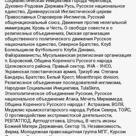
Социалистическая Инициатива города Череповца,
Духовно-Родовая Держава Русь, Русское национальное
единство, Древнерусской Инглистической церкви
Православных Староверов-Инглингов, Русский
общенациональный союз, Движение против нелегальной
иммиграции, Кровь и Честь, О свободе совести и о
религиозных объединениях, Омская организация
общественного политического движения Русское
национальное единство, Северное Братство, Клуб
Болельщиков Футбольного Клуба Динамо,
Файзрахманисты, Мусульманская религиозная организация
п. Боровский, Община Коренного Русского народа
Щелковского района, Правый сектор, УНА - УНСО,
Украинская повстанческая армия, Тризуб им. Степана
Бандеры, Братство, Белый Крест, Misanthropic division,
Религиозное объединение последователей инглиизма,
Народная Социальная Инициатива, TulaSkins,
Этнополитическое объединение Русские, Русское
национальное объединение Атака, Мечеть Мирмамеда,
Община Коренного Русского народа г. Астрахани, ВОЛЯ,
Меджлис крымскотатарского народа, Рубеж Севера, ТОЙС,
О противодействии экстремистской деятельности,
РЕВТАТПОД, Артподготовка, Штольц, В честь иконы
Божией Матери Державная, Сектор 16, Независимость,
Фирма, Молодежная правозащитная группа МПГ, Курсом