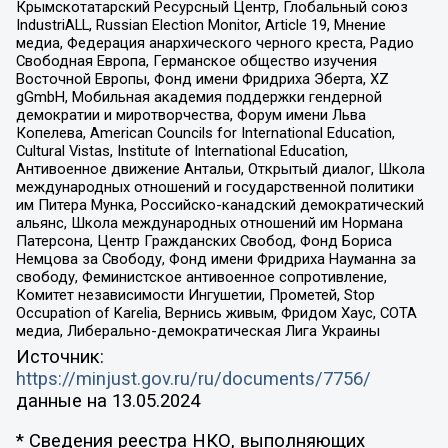
Крымскотатарский Ресурсный Центр, Глобальный союз
IndustriALL, Russian Election Monitor, Article 19, Мнение
медиа, Федерация анархического черного креста, Радио
Свободная Европа, Германское общество изучения
Восточной Европы, Фонд имени Фридриха Эберта, XZ
gGmbH, Мобильная академия поддержки гендерной
демократии и миротворчества, Форум имени Льва
Копелева, American Councils for International Education,
Cultural Vistas, Institute of International Education,
Антивоенное движение Антальи, Открытый диалог, Школа
международных отношений и государственной политики
им Питера Мунка, Российско-канадский демократический
альянс, Школа международных отношений им Нормана
Патерсона, Центр Гражданских Свобод, Фонд Бориса
Немцова за Свободу, Фонд имени Фридриха Науманна за
свободу, Феминистское антивоенное сопротивление,
Комитет независимости Ингушетии, Прометей, Stop
Occupation of Karelia, Вернись живым, Фридом Хаус, СОТА
медиа, Либерально-демократическая Лига Украины
Источник:
https://minjust.gov.ru/ru/documents/7756/
данные на
13.05.2024
* Сведения реестра НКО, выполняющих