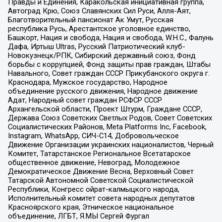
Правды и Единения, Каракольская инициативная группа,
Автоград Крю, Союз Славянских Сил Руси, Алля-Аят,
Благотворительный пансионат Ак Умут, Русская
республика Русь, Арестантское уголовное единство,
Башкорт, Нация и свобода, Нация и свобода, W.H.С., Фалунь
Дафа, Иртыш Ultras, Русский Патриотический клуб-
Новокузнецк/РПК, Сибирский державный союз, Фонд
борьбы с коррупцией, Фонд защиты прав граждан, Штабы
Навального, Совет граждан СССР Прикубанского округа г.
Краснодара, Мужское государство, Народное
объединение русского движения, Народное движение
Адат, Народный совет граждан РСФСР СССР
Архангельской области, Проект Штурм, Граждане СССР,
Держава Союз Советских Светлых Родов, Совет Советских
Социалистических Районов, Meta Platforms Inc, Facebook,
Instagram, WhatsApp, СИЧ-С14, Добровольческое
Движение Организации украинских националистов, Черный
Комитет, Татарстанское Региональное Всетатарское
общественное движение, Невоград, Молодежное
Демократическое Движение Весна, Верховный Совет
Татарской Автономной Советской Социалистической
Республики, Конгресс ойрат-калмыцкого народа,
Исполнительный комитет совета народных депутатов
Красноярского края, Этническое национальное
объединение, ЛГБТ, Я.МЫ Сергей Фургал