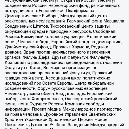
Республиканский Институт, Открытая Россия, Институт
современной России, Черноморский фонд регионального
сотрудничества, Европейская Платформа за
Демократические Выборы, Международный центр
электоральных исследований, Германский фонд Маршалла
Соединенных Штатов, Тихоокеанский центр защиты
окружающей среды и природных ресурсов, Свободная
Россия, Всемирный конгресс украинцев, Атлантический
совет, Человек в беде, Европейский фонд за демократию,
Джеймстаунский фонд, Прожект Хармони, Родники
дракона, Врачи против насильственного извлечения
органов, Фалунь Дафа, Друзья Фалуньгун, Фалуньгун,
Коалиция по расследованию преследования в отношении
Фалуньгун в Китае, Всемирная организация по
расследованию преследований Фалуньгун, Пражский
гражданский центр, Ассоциация школ политических
исследований при Совете Европы, Центр либеральной
современности, Форум русскоязычных европейцев,
Немецко-русский обмен, Бард колледж, Европейский
выбор, Фонд Ходорковского, Оксфордский российский
фонд, Фонд Будущее России, Компания свободы
информации, Проект Медиа, Международное партнерство
за права человека, Духовное Управление Евангельских
Христиан Украинской Христианской Церкви, Новое
Поколение, Духовное Учебное Заведение Международный