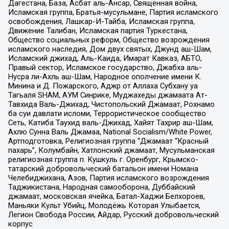
Дагестана, База, Асбат аль-Ансар, Священная война,
Исламская группа, Братья-мусульмане, Партия исламского
освобождения, Лашкар-И-Тайба, Исламская группа,
Движение Талибан, Исламская партия Туркестана,
Общество социальных реформ, Общество возрождения
исламского наследия, Дом двух святых, Джунд аш-Шам,
Исламский джихад, Аль-Каида, Имарат Кавказ, АБТО,
Правый сектор, Исламское государство, Джабха аль-
Нусра ли-Ахль аш-Шам, Народное ополчение имени К.
Минина и Д. Пожарского, Аджр от Аллаха Субхану уа
Тагьаля SHAM, АУМ Синрике, Муджахеды джамаата Ат-
Тавхида Валь-Джихад, Чистопольский Джамаат, Рохнамо
ба суи давлати исломи, Террористическое сообщество
Сеть, Катиба Таухид валь-Джихад, Хайят Тахрир аш-Шам,
Ахлю Сунна Валь Джамаа, National Socialism/White Power,
Артподготовка, Религиозная группа “Джамаат “Красный
пахарь”, Колумбайн, Хатлонский джамаат, Мусульманская
религиозная группа п. Кушкуль г. Оренбург, Крымско-
татарский добровольческий батальон имени Номана
Челебиджихана, Азов, Партия исламского возрождения
Таджикистана, Народная самооборона, Дуббайский
джамаат, московская ячейка, Батал-Хаджи Белхороев,
Маньяки Культ Убийц, Молодёжь Которая Улыбается,
Легион Свобода России, Айдар, Русский добровольческий
корпус