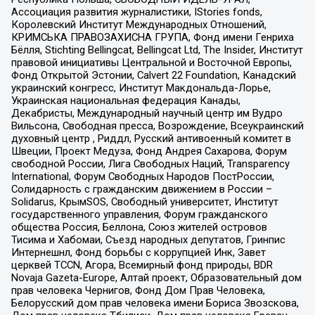
Ассоциация развития журналистики, IStories fonds,
Королевский Институт Международных Отношений,
КРИМСЬКА ПРАВОЗАХИСНА ГРУПА, Фонд имени Генриха
Бёлля, Stichting Bellingcat, Bellingcat Ltd, The Insider, Институт
правовой инициативы Центральной и Восточной Европы,
Фонд Открытой Эстонии, Calvert 22 Foundation, Канадский
украинский конгресс, Институт Макдональда-Лорье,
Украинская национальная федерация Канады,
Декабристы, Международный научный центр им Вудро
Вильсона, Свободная пресса, Возрождение, Всеукраинский
духовный центр , Риддл, Русский антивоенный комитет в
Швеции, Проект Медуза, Фонд Андрея Сахарова, Форум
свободной России, Лига Свободных Наций, Transparеncy
International, Форум Свободных Народов ПостРоссии,
Солидарность с гражданским движением в России –
Solidarus, КрымSOS, Свободный университет, Институт
государственного управления, Форум гражданского
общества Россия, Беллона, Союз жителей островов
Тисима и Хабомаи, Съезд народных депутатов, Гринпис
Интернешнл, Фонд борьбы с коррупцией Инк, Завет
церквей TCCN, Агора, Всемирный фонд природы, BDR
Novaja Gazeta-Europe, Алтай проект, Образовательный дом
прав человека Чернигов, Фонд Дом Прав Человека,
Белорусский дом прав человека имени Бориса Звозскова,