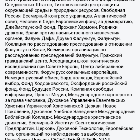
Соединенных Штатов, Тихоокеанский центр защиты
окружающей среды и природных ресурсов, Свободная
Россия, Всемирный конгресс украинцев, Атлантический
совет, Человек в беде, Европейский фонд за демократию,
Джеймстаунский фонд, Прожект Хармони, Родники
дракона, Врачи против насильственного извлечения
органов, Фалунь Дафа, Друзья Фалуньгун, Фалуньгун,
Коалиция по расследованию преследования в отношении
Фалуньгун в Китае, Всемирная организация по
расследованию преследований Фалуньгун, Пражский
гражданский центр, Ассоциация школ политических
исследований при Совете Европы, Центр либеральной
современности, Форум русскоязычных европейцев,
Немецко-русский обмен, Бард колледж, Европейский
выбор, Фонд Ходорковского, Оксфордский российский
фонд, Фонд Будущее России, Компания свободы
информации, Проект Медиа, Международное партнерство
за права человека, Духовное Управление Евангельских
Христиан Украинской Христианской Церкви, Новое
Поколение, Духовное Учебное Заведение Международный
Библейский Колледж, Международное христианское
движение, Всемирный Институт Саентологических
Предприятий, Церковь Духовной Технологии, Европейская
сеть организаций по наблюдению за выборами,
Республика Польша, СВОБОДНЫЙ ИДЕЛЬ-УРАЛ,