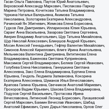
Гасан Ольга Павловна, Паутов Юрий Анатольевич,
Верховский Александр Маркович, Пислакова-Паркер
Марина Петровна, Кочеткова Татьяна Владимировна,
Чуркина Наталья Валерьевна, Акимова Татьяна
Николаевна, Золотарева Екатерина Александровна,
Рачинский Ян Збигневич, Жемкова Елена Борисовна,
Гудков Лев Дмитриевич, Илларионова Юлия Юрьевна,
Саранг Анна Васильевна, Захарова Светлана Сергеевна,
Аверин Владимир Анатольевич, Щур Татьяна Михайловна,
Щур Николай Алексеевич, Блинушов Андрей Юрьевич,
Мосин Алексей Геннадьевич, Гефтер Валентин Михайлович,
Симонов Алексей Кириллович, Флиге Ирина Анатольевна,
Мельникова Валентина Дмитриевна, Вититинова Елена
Владимировна, Баженова Светлана Куприяновна,
Максимов Сергей Владимирович, Беляев Сергей Иванович,
Голубева Елена Николаевна, Ганнушкина Светлана
Алексеевна, Закс Елена Владимировна, Буртина Елена
Юрьевна, Гендель Людмила Залмановна, Кокорина
Екатерина Алексеевна, Шуманов Илья Вячеславович,
Арапова Галина Юрьевна, Свечников Анатолий Мариевич,
Прохоров Вадим Юрьевич, Шахова Елена Владимировна,
Подузов Сергей Васильевич, Протасова Ирина
Вячеславовна, Литинский Леонид Борисович, Лукашевский
Сергей Маркович, Бахмин Вячеслав Иванович, Шабад
Анатолий Ефимович, Сухих Дарья Николаевна, Орлов Олег