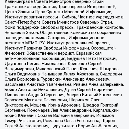
Калининграде Совета Министров северных стран,
Гражданское содействие, Трансперенси Интернешнл-Р,
Центр Защиты Прав Средств Массовой Информации,
Институт развития прессы - Сибирь, Частное учреждение в
Санкт-Петербурге Совета Министров Северных Стран,
Фонд поддержки свободы прессы, Гражданский контроль,
Человек и Закон, Общественная комиссия по сохранению
наследия академика Сахарова, Информационное
агентство МЕМО. РУ, Институт региональной прессы,
Институт Развития Свободы Информации, Экозащита!-
Женсовет, Общественный вердикт, Евразийская
антимонопольная ассоциация, Бедушев Петр Петрович,
Дзугкоева Регина Николаевна, Кривенко Сергей
Владимирович, Милославский Павел Юрьевич, Шнырова
Ольга Вадимовна, Чанышева Лилия Айратовна, Сидорович
Ольга Борисовна, Туровский Александр Алексеевич,
Васильева Анастасия Евгеньевна, Ривина Анна Валерьевна,
Бойко Анатолий Николаевич, Дугин Сергей Георгиевич,
Пивоваров Андрей Сергеевич, Аверин Виталий Евгеньевич,
Барахоев Магомед Бекханович, Шарипков Олег
Викторович, Мошель Ирина Ароновна, Шведов Григорий
Сергеевич, Пономарев Лев Александрович, Каргалицкий
Борис Юльевич, Созаев Валерий Валерьевич, Исламов
Тимур Рифгатович, Романова Ольга Евгеньевна, Щаров
Сергей Алексадрович, Цирульников Борис Альбертович,