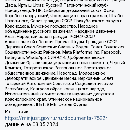
Дафа, Иртыш Ultras, Русский Патриотический клуб-
Новокузнецк/РПК, Сибирский державный союз, Фонд
борьбы с коррупцией, Фонд защиты прав граждан, Штабы
Навального, Совет граждан СССР Прикубанского округа г.
Краснодара, Мужское государство, Народное
объединение русского движения, Народное движение
Адат, Народный совет граждан РСФСР СССР
Архангельской области, Проект Штурм, Граждане СССР,
Держава Союз Советских Светлых Родов, Совет Советских
Социалистических Районов, Meta Platforms Inc, Facebook,
Instagram, WhatsApp, СИЧ-С14, Добровольческое
Движение Организации украинских националистов, Черный
Комитет, Татарстанское Региональное Всетатарское
общественное движение, Невоград, Молодежное
Демократическое Движение Весна, Верховный Совет
Татарской Автономной Советской Социалистической
Республики, Конгресс ойрат-калмыцкого народа,
Исполнительный комитет совета народных депутатов
Красноярского края, Этническое национальное
объединение, ЛГБТ, Я.МЫ Сергей Фургал
Источник:
https://minjust.gov.ru/ru/documents/7822/
данные на
03.05.2024