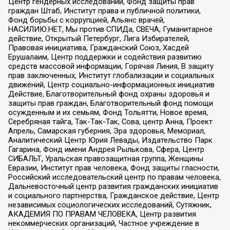
Центр гендерных исследований, Фонд защиты прав
граждан Штаб, Институт права и публичной политики,
Фонд борьбы с коррупцией, Альянс врачей,
НАСИЛИЮ.НЕТ, Мы против СПИДа, СВЕЧА, Гуманитарное
действие, Открытый Петербург, Лига Избирателей,
Правовая инициатива, Гражданский Союз, Хасдей
Ерушалаим, Центр поддержки и содействия развитию
средств массовой информации, Горячая Линия, В защиту
прав заключенных, Институт глобализации и социальных
движений, Центр социально-информационных инициатив
Действие, Благотворительный фонд охраны здоровья и
защиты прав граждан, Благотворительный фонд помощи
осужденным и их семьям, Фонд Тольятти, Новое время,
Серебряная тайга, Так-Так-Так, Сова, центр Анна, Проект
Апрель, Самарская губерния, Эра здоровья, Мемориал,
Аналитический Центр Юрия Левады, Издательство Парк
Гагарина, Фонд имени Андрея Рылькова, Сфера, Центр
СИБАЛЬТ, Уральская правозащитная группа, Женщины
Евразии, Институт прав человека, Фонд защиты гласности,
Российский исследовательский центр по правам человека,
Дальневосточный центр развития гражданских инициатив
и социального партнерства, Гражданское действие, Центр
независимых социологических исследований, Сутяжник,
АКАДЕМИЯ ПО ПРАВАМ ЧЕЛОВЕКА, Центр развития
некоммерческих организаций, Частное учреждение в