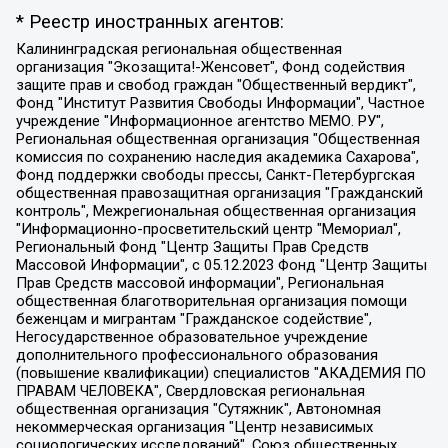
* Реестр иностранных агентов:
Калининградская региональная общественная организация "Экозащита!-Женсовет", Фонд содействия защите прав и свобод граждан "Общественный вердикт", Фонд "Институт Развития Свободы Информации", Частное учреждение "Информационное агентство МЕМО. РУ", Региональная общественная организация "Общественная комиссия по сохранению наследия академика Сахарова", Фонд поддержки свободы прессы, Санкт-Петербургская общественная правозащитная организация "Гражданский контроль", Межрегиональная общественная организация "Информационно-просветительский центр "Мемориал", Региональный Фонд "Центр Защиты Прав Средств Массовой Информации", с 05.12.2023 Фонд "Центр Защиты Прав Средств массовой информации", Региональная общественная благотворительная организация помощи беженцам и мигрантам "Гражданское содействие", Негосударственное образовательное учреждение дополнительного профессионального образования (повышение квалификации) специалистов "АКАДЕМИЯ ПО ПРАВАМ ЧЕЛОВЕКА", Свердловская региональная общественная организация "Сутяжник", Автономная некоммерческая организация "Центр независимых социологических исследований", Союз общественных объединений "Российский исследовательский центр по правам человека", Региональное общественное учреждение научно-информационный центр "МЕМОРИАЛ", Некоммерческая организация "Фонд защиты гласности", Автономная некоммерческая организация "Институт прав человека", Городская общественная организация "Екатеринбургское общество "МЕМОРИАЛ", Городская общественная организация "Рязанское историко-просветительское и правозащитное общество "Мемориал" (Рязанский Мемориал), Челябинский региональный орган общественной самодеятельности – женское общественное объединение "Женщины Евразии", Челябинский региональный орган общественной самодеятельности "Уральская правозащитная группа", Фонд содействия защите здоровья и социальной справедливости имени Андрея Рылькова, Автономная Некоммерческая Организация "Аналитический Центр Юрия Левады", Автономная некоммерческая организация социальной поддержки населения "Проект Апрель", Региональная общественная организация помощи женщинам и детям, находящимся в кризисной ситуации "Информационно-методический центр "Анна", Фонд содействия развитию массовых коммуникаций и правовому просвещению "Так-так-Так", Фонд содействия устойчивому развитию "Серебряная тайга", Свердловский региональный общественный фонд социальных проектов "Новое время", "Idel.Реалии", Кавказ.Реалии, Крым.Реалии, Телеканал Настоящее Время, Татаро-башкирская служба Радио Свобода (Azatliq Radiosi), Радио Свободная Европа/Радио Свобода (PCE/PC), "Сибирь.Реалии", "Фактограф", Благотворительный фонд помощи осужденным и их семьям, Автономная некоммерческая организация "Институт глобализации и социальных движений", Фонд "В защиту прав заключенных", Частное учреждение "Центр поддержки и содействия развитию средств массовой информации", Пензенский региональный общественный благотворительный фонд "Гражданский союз", "Север.Реалии", Некоммерческая организация Фонд "Правовая инициатива", Общество с ограниченной ответственностью "Радио Свободная Европа/Радио Свобода", Чешское информационное агентство "MEDIUM-ORIENT", Красноярская региональная общественная организация "Мы против СПИДа", Камалягин Денис Николаевич, Маркелов Сергей Евгеньевич, Пономарев Лев Александрович, Савицкая Людмила Алексеевна, Автономная некоммерческая организация "Центр по работе с проблемой насилия "НАСИЛИЮ.НЕТ", Межрегиональный профессиональный союз работников здравоохранения "Альянс врачей", Юридическое лицо, зарегистрированное в Латвийской Республике, SIA "Medusa Project" (регистрационный номер 40103797863, дата регистрации 10.06.2014), Некоммерческая организация "Фонд по борьбе с коррупцией", Автономная некоммерческая организация "Институт права и публичной политики", Баданин Роман Сергеевич, Гликин Максим Александрович, Железнова Мария Михайловна, Лукьянова Юлия Сергеевна, Маетная Елизавета Витальевна, Маняхин Петр Борисович, Чуракова Ольга Владимировна, Ярош Юлия Петровна, Юридическое лицо "The Insider SIA", зарегистрированное в Риге, Латвийская Республика (дата регистрации 26.06.2015), являющееся администратором доменного имени интернет-издания "The Insider SIA", https://theins.ru, Постернак Алексей Евгеньевич, Рубин Михаил Аркадьевич, Анин Роман Александрович, Юридическое лицо Istories fonds, зарегистрированное в Латвийской Республике (регистрационный номер 50008295751, дата регистрации 24.02.2020), Великовский Дмитрий Александрович, Долинина Ирина Николаевна, Мароховская Алеся Алексеевна, Шлейнов Роман Юрьевич, Шмагун Олеся Валентиновна, Общество с ограниченной ответственностью "Альтаир 2021", Общество с ограниченной ответственностью "Вега 2021", Общество с ограниченной ответственностью "Главный редактор 2021", Общество с ограниченной ответственностью "Ромашки монолит", Важенков Артем Валерьевич, Ивановская областная общественная организация "Центр гендерных исследований", Гурман Юрий Альбертович, Медиапроект "ОВД-Инфо", Егоров Владимир Владимирович, Жилинский Владимир Александрович, Общество с ограниченной ответственностью "ЗП", Иванова София Юрьевна, Карезина Инна Павловна, Кильтау Екатерина Викторовна, Петров Алексей Викторович, Пискунов Сергей Евгеньевич, Смирнов Сергей Сергеевич, Тихонов Михаил Сергеевич, Общество с ограниченной ответственностью "ЖУРНАЛИСТ-ИНОСТРАННЫЙ АГЕНТ", Арапова Галина Юрьевна, Вольтская Татьяна Анатольевна, Американская компания "Mason G.E.S. Anonymous Foundation" (США), являющаяся владельцем интернет-издания https://mnews.world/, Компания "Stichting Bellingcat", зарегистрированная в Нидерландах (дата регистрации 11.07.2018), Захаров Андрей Вячеславович, Клепиковская Екатерина Дмитриевна, Общество с ограниченной ответственностью "МЕМО", Перл Роман Александрович, Симонов Евгений Алексеевич, Соловьева Елена Анатольевна, Сотников Даниил Владимирович, Сурначева Елизавета Дмитриевна, Автономная некоммерческая организация по защите прав человека и информированию населения "Якутия – Наше Мнение", Общество с ограниченной ответственностью "Москоу диджитал медиа", с 26.01.2023 Общество с ограниченной ответственностью "Чайка Белые сады", Ветошкина Валерия Валерьевна, Заговора Максим Александрович, Межрегиональное общественное движение "Российская ЛГБТ - сеть", Оленичев Максим Владимирович, Павлов Иван Юрьевич, Скворцова Елена Сергеевна, Общество с ограниченной ответственностью "Как бы инагент", Кочетков Игорь Викторович, Общество с ограниченной ответственностью "Честные выборы", Еланчик Олег Александрович, Общество с ограниченной ответственностью "Нобелевский призыв", Гималова Регина Эмилевна, Григорьев Андрей Валерьевич, Григорьева Алина Александровна, Ассоциация по содействию защите прав призывников, альтернативнослужащих и военнослужащих "Правозащитная группа "Гражданин.Армия.Право", Хисамова Регина Фаритовна, Автономная некоммерческая организация по реализации социально-правовых программ "Лилит", Дальневосточное общественное движение "Маяк", Санкт-Петербургская ЛГБТ-инициативная группа "Выход", Инициативная группа ЛГБТ+ "Реверс", Алексеев Андрей Викторович, Бекбулатова Таисия Львовна, Беляев Иван Михайлович, Владыкина Елена Сергеевна, Гельман Марат Александрович, Никульшина Вероника Юрьевна, Толоконникова Надежда Андреевна, Шендерович Виктор Анатольевич, Общество с ограниченной ответственностью "Данное сообщение", Общество с ограниченной ответственностью Издательский дом "Новая глава", Айнбиндер Александра Александровна, Московский комьюнити-центр для ЛГБТ+инициатив, Благотворительный фонд развития филантропии, Deutsche Welle (Германия, Kurt-Schumacher-Strasse 3, 53113 Bonn), Борзунова Мария Михайловна, Воробьев Виктор Викторович, Голубева Анна Львовна, Константинова Алла Михайловна, Малкова Ирина Владимировна, Мурадов Мурад Абдулгалимович, Осетинская Елизавета Николаевна, Понасенков Евгений Николаевич, Ганапольский Матвей Юрьевич, Киселев Евгений Алексеевич, Борухович Ирина Григорьевна, Дремин Иван Тимофеевич, Дубровский Дмитрий Викторович, Красноярская региональная общественная организация поддержки и развития альтернативных образовательных технологий и межкультурных коммуникаций "ИНТЕРРА", Маяковская Екатерина Алексеевна, Фейгин Марк Захарович, Филимонов Андрей Викторович, Дзугкоева Регина Николаевна, Доброхотов Роман Александрович, Дудь Юрий Александрович, Елкин Сергей Владимирович, Кругликов Кирилл Игоревич, Сабунаева Мария Леонидовна, Семенов Алексей Владимирович, Шаинян Карен Багратович, Шульман Екатерина Михайловна, Асафьев Артур Валерьевич, Вахштайн Виктор Семенович, Венедиктов Алексей Алексеевич, Лушникова Екатерина Евгеньевна, Волков Леонид Михайлович, Невзоров Александр Глебович, Пархоменко Сергей Борисович, Сироткин Ярослав Николаевич, Кара-Мурза Владимир Владимирович, Баранова Наталья Владимировна, Гозман Леонид Яковлевич, Кагарлицкий Борис Юльевич, Климарев Михаил Валерьевич, Милов Владимир Станиславович, Автономная некоммерческая организация Краснодарский центр современного искусства "Типография", Моргенштерн Алишер Тагирович, Соболь Любовь Эдуардовна, Общество с ограниченной ответственностью "ЛИЗА НОРМ", Каспаров Гарри Кимович, Ходорковский Михаил Борисович, Общество с ограниченной ответственностью "Апрельские тезисы", Данилович Ирина Брониславовна, Кашин Олег Владимирович, Петров Николай Владимирович, Пивоваров Алексей Владимирович, Соколов Михаил Владимирович, Цветкова Юлия Владимировна, Чичваркин Евгений Александрович, Комитет против пыток/Команда против пыток, Общество с ограниченной ответственностью "Первый научный", Общество с ограниченной ответственностью "Вертолет и ко", Белоцерковская Вероника Борисовна, Кац Максим Евгеньевич, Лазарева Татьяна Юрьевна, Шаведдинов Руслан Табризович, Яшин Илья Валерьевич, Общество с ограниченной ответственностью "Иноагент ААВ", Алешковский Дмитрий Петрович, Альбац Евгения Марковна, Быков Дмитрий Львович, Галямина Юлия Евгеньевна, Лойко Сергей Леонидович, Мартынов Кирилл Константинович, Медведев Сергей Александрович, Крашенинников Федор Геннадиевич, Гордеева Катерина Вл