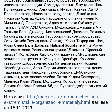
Общество социальных реформ, Общество возрождения
исламского наследия, Дом двух святых, Джунд аш-Шам,
Исламский джихад, Аль-Каида, Имарат Кавказ, АБТО,
Правый сектор, Исламское государство, Джабха аль-
Нусра ли-Ахль аш-Шам, Народное ополчение имени К.
Минина и Д. Пожарского, Аджр от Аллаха Субхану уа
Тагьаля SHAM, АУМ Синрике, Муджахеды джамаата Ат-
Тавхида Валь-Джихад, Чистопольский Джамаат, Рохнамо
ба суи давлати исломи, Террористическое сообщество
Сеть, Катиба Таухид валь-Джихад, Хайят Тахрир аш-Шам,
Ахлю Сунна Валь Джамаа, National Socialism/White Power,
Артподготовка, Религиозная группа “Джамаат “Красный
пахарь”, Колумбайн, Хатлонский джамаат, Мусульманская
религиозная группа п. Кушкуль г. Оренбург, Крымско-
татарский добровольческий батальон имени Номана
Челебиджихана, Азов, Партия исламского возрождения
Таджикистана, Народная самооборона, Дуббайский
джамаат, московская ячейка, Батал-Хаджи Белхороев,
Маньяки Культ Убийц, Молодёжь Которая Улыбается,
Легион Свобода России, Айдар, Русский добровольческий
корпус
Источник:
http://nac.gov.ru/terroristicheskie-i-
ekstremistskie-organizacii-i-materialy.html
данные
на
16.11.2023