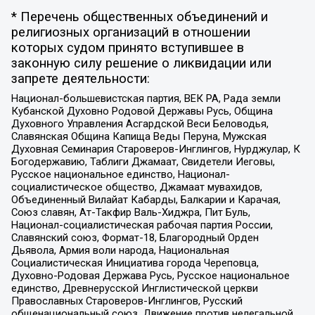
* Перечень общественных объединений и
религиозных организаций в отношении
которых судом принято вступившее в
законную силу решение о ликвидации или
запрете деятельности:
Национал-большевистская партия, ВЕК РА, Рада земли
Кубанской Духовно Родовой Державы Русь, Община
Духовного Управления Асгардской Веси Беловодья,
Славянская Община Капища Веды Перуна, Мужская
Духовная Семинария Староверов-Инглингов, Нурджулар, К
Богодержавию, Таблиги Джамаат, Свидетели Иеговы,
Русское национальное единство, Национал-
социалистическое общество, Джамаат мувахидов,
Объединенный Вилайат Кабарды, Балкарии и Карачая,
Союз славян, Ат-Такфир Валь-Хиджра, Пит Буль,
Национал-социалистическая рабочая партия России,
Славянский союз, Формат-18, Благородный Орден
Дьявола, Армия воли народа, Национальная
Социалистическая Инициатива города Череповца,
Духовно-Родовая Держава Русь, Русское национальное
единство, Древнерусской Инглистической церкви
Православных Староверов-Инглингов, Русский
общенациональный союз, Движение против нелегальной