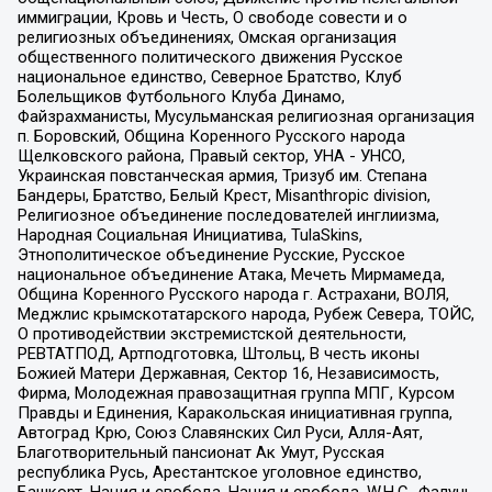
иммиграции, Кровь и Честь, О свободе совести и о
религиозных объединениях, Омская организация
общественного политического движения Русское
национальное единство, Северное Братство, Клуб
Болельщиков Футбольного Клуба Динамо,
Файзрахманисты, Мусульманская религиозная организация
п. Боровский, Община Коренного Русского народа
Щелковского района, Правый сектор, УНА - УНСО,
Украинская повстанческая армия, Тризуб им. Степана
Бандеры, Братство, Белый Крест, Misanthropic division,
Религиозное объединение последователей инглиизма,
Народная Социальная Инициатива, TulaSkins,
Этнополитическое объединение Русские, Русское
национальное объединение Атака, Мечеть Мирмамеда,
Община Коренного Русского народа г. Астрахани, ВОЛЯ,
Меджлис крымскотатарского народа, Рубеж Севера, ТОЙС,
О противодействии экстремистской деятельности,
РЕВТАТПОД, Артподготовка, Штольц, В честь иконы
Божией Матери Державная, Сектор 16, Независимость,
Фирма, Молодежная правозащитная группа МПГ, Курсом
Правды и Единения, Каракольская инициативная группа,
Автоград Крю, Союз Славянских Сил Руси, Алля-Аят,
Благотворительный пансионат Ак Умут, Русская
республика Русь, Арестантское уголовное единство,
Башкорт, Нация и свобода, Нация и свобода, W.H.С., Фалунь