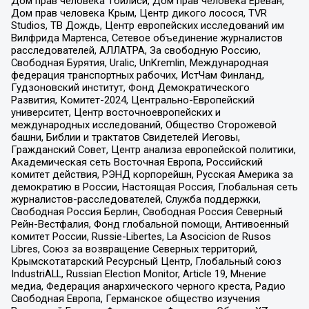
Дом прав человека Тбилиси, Дом прав человека Ереван,
Дом прав человека Крым, Центр дикого лосося, TVR
Studios, ТВ Дождь, Центр европейских исследований им
Вилфрида Мартенса, Сетевое объединение журналистов
расследователей, АЛЛАТРА, За свободную Россию,
Свободная Бурятия, Uralic, UnKremlin, Международная
федерация транспортных рабочих, ИстЧам Финланд,
Гудзоновский институт, Фонд Демократического
Развития, Комитет-2024, Центрально-Европейский
университет, Центр восточноевропейских и
международных исследований, Общество Сторожевой
башни, Библии и трактатов Свидетелей Иеговы,
Гражданский Совет, Центр анализа европейской политики,
Академическая сеть Восточная Европа, Российский
комитет действия, РЭНД корпорейшн, Русская Америка за
демократию в России, Настоящая Россия, Глобальная сеть
журналистов-расследователей, Служба поддержки,
Свободная Россия Берлин, Свободная Россия Северный
Рейн-Вестфалия, Фонд глобальной помощи, Антивоенный
комитет России, Russie-Libertes, La Asocicion de Rusos
Libres, Союз за возвращение Северных территорий,
Крымскотатарский Ресурсный Центр, Глобальный союз
IndustriALL, Russian Election Monitor, Article 19, Мнение
медиа, Федерация анархического черного креста, Радио
Свободная Европа, Германское общество изучения