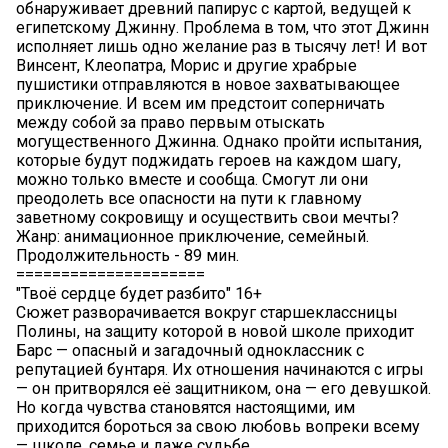
обнаруживает древний папирус с картой, ведущей к
египетскому Джинну. Проблема в том, что этот Джинн
исполняет лишь одно желание раз в тысячу лет! И вот
Винсент, Клеопатра, Морис и другие храбрые
пушистики отправляются в новое захватывающее
приключение. И всем им предстоит соперничать
между собой за право первым отыскать
могущественного Джинна. Однако пройти испытания,
которые будут поджидать героев на каждом шагу,
можно только вместе и сообща. Смогут ли они
преодолеть все опасности на пути к главному
заветному сокровищу и осуществить свои мечты?
Жанр: анимационное приключение, семейный.
Продолжительность - 89 мин.
=====================
"Твоё сердце будет разбито" 16+
Сюжет разворачивается вокруг старшеклассницы
Полины, на защиту которой в новой школе приходит
Барс — опасный и загадочный одноклассник с
репутацией бунтаря. Их отношения начинаются с игры
— он притворялся её защитником, она — его девушкой.
Но когда чувства становятся настоящими, им
приходится бороться за свою любовь вопреки всему
— школе, семье и даже судьбе.