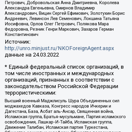
Петрович, Добровольская Анна Дмитриевна, Королева
Александра Евгеньевна, Смирнов Владимир
Александрович, Вицин Сергей Ефимович, Золотухин Борис
Андреевич, Левинсон Лев Семенович, Локшина Татьяна
Иосифовна, Орлов Олег Петрович, Полякова Мара
Федоровна, Резник Генри Маркович, Захаров Герман
Константинович
Источник:
http://unro.minjust.ru/NKOForeignAgent.aspx
данные на
24.03.2022
* Единый федеральный список организаций, в
том числе иностранных и международных
организаций, признанных в соответствии с
законодательством Российской Федерации
террористическими:
Высший военный Маджлисуль Шура Объединенных сил
моджахедов Кавказа, Конгресс народов Ичкерии и
Дагестана, База, Асбат аль-Ансар, Священная война,
Исламская группа, Братья-мусульмане, Партия исламского
освобождения, Лашкар-И-Тайба, Исламская группа,
Движение Талибан, Исламская партия Туркестана,