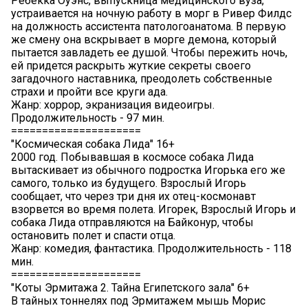
Ребекка Оуэнс, выпускница медицинского вуза,
устраивается на ночную работу в морг в Ривер Филдс
на должность ассистента патологоанатома. В первую
же смену она вскрывает в морге демона, который
пытается завладеть ее душой. Чтобы пережить ночь,
ей придется раскрыть жуткие секреты своего
загадочного наставника, преодолеть собственные
страхи и пройти все круги ада.
Жанр: хоррор, экранизация видеоигры.
Продолжительность - 97 мин.
=====================
"Космическая собака Лида" 16+
2000 год. Побывавшая в космосе собака Лида
вытаскивает из обычного подростка Игорька его же
самого, только из будущего. Взрослый Игорь
сообщает, что через три дня их отец-космонавт
взорвется во время полета. Игорек, Взрослый Игорь и
собака Лида отправляются на Байконур, чтобы
остановить полет и спасти отца.
Жанр: комедия, фантастика. Продолжительность - 118
мин.
=====================
"Коты Эрмитажа 2. Тайна Египетского зала" 6+
В тайных тоннелях под Эрмитажем мышь Морис