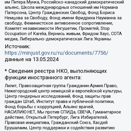
им Питера Мунка, Российско-канадский демократический
альянс, Школа международных отношений им Нормана
Патерсона, Центр Гражданских Свобод, Фонд Бориса
Немцова за Свободу, Фонд имени Фридриха Науманна за
свободу, Феминистское антивоенное сопротивление,
Комитет независимости Ингушетии, Прометей, Stop
Occupation of Karelia, Вернись живым, Фридом Хаус, СОТА
медиа, Либерально-демократическая Лига Украины
Источник:
https://minjust.gov.ru/ru/documents/7756/
данные на
13.05.2024
* Сведения реестра НКО, выполняющих
функции иностранного агента:
Лилит, Правозащитная группа Гражданин.Армия.Право,
Нижегородский центр немецкой и европейской культуры,
Центр гендерных исследований, Фонд защиты прав
граждан Штаб, Институт права и публичной политики,
Фонд борьбы с коррупцией, Альянс врачей,
НАСИЛИЮ.НЕТ, Мы против СПИДа, СВЕЧА, Гуманитарное
действие, Открытый Петербург, Лига Избирателей,
Правовая инициатива, Гражданский Союз, Хасдей
Ерушалаим, Центр поддержки и содействия развитию