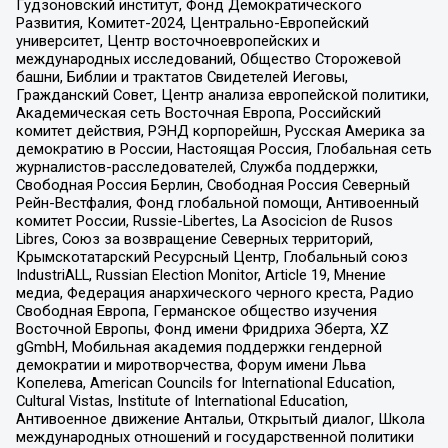
Гудзоновский институт, Фонд Демократического
Развития, Комитет-2024, Центрально-Европейский
университет, Центр восточноевропейских и
международных исследований, Общество Сторожевой
башни, Библии и трактатов Свидетелей Иеговы,
Гражданский Совет, Центр анализа европейской политики,
Академическая сеть Восточная Европа, Российский
комитет действия, РЭНД корпорейшн, Русская Америка за
демократию в России, Настоящая Россия, Глобальная сеть
журналистов-расследователей, Служба поддержки,
Свободная Россия Берлин, Свободная Россия Северный
Рейн-Вестфалия, Фонд глобальной помощи, Антивоенный
комитет России, Russie-Libertes, La Asocicion de Rusos
Libres, Союз за возвращение Северных территорий,
Крымскотатарский Ресурсный Центр, Глобальный союз
IndustriALL, Russian Election Monitor, Article 19, Мнение
медиа, Федерация анархического черного креста, Радио
Свободная Европа, Германское общество изучения
Восточной Европы, Фонд имени Фридриха Эберта, XZ
gGmbH, Мобильная академия поддержки гендерной
демократии и миротворчества, Форум имени Льва
Копелева, American Councils for International Education,
Cultural Vistas, Institute of International Education,
Антивоенное движение Антальи, Открытый диалог, Школа
международных отношений и государственной политики