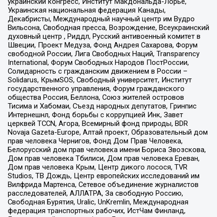
украинский конгресс, Институт Макдональда-Лорье,
Украинская национальная федерация Канады,
Декабристы, Международный научный центр им Вудро
Вильсона, Свободная пресса, Возрождение, Всеукраинский
духовный центр , Риддл, Русский антивоенный комитет в
Швеции, Проект Медуза, Фонд Андрея Сахарова, Форум
свободной России, Лига Свободных Наций, Transparеncy
International, Форум Свободных Народов ПостРоссии,
Солидарность с гражданским движением в России –
Solidarus, КрымSOS, Свободный университет, Институт
государственного управления, Форум гражданского
общества Россия, Беллона, Союз жителей островов
Тисима и Хабомаи, Съезд народных депутатов, Гринпис
Интернешнл, Фонд борьбы с коррупцией Инк, Завет
церквей TCCN, Агора, Всемирный фонд природы, BDR
Novaja Gazeta-Europe, Алтай проект, Образовательный дом
прав человека Чернигов, Фонд Дом Прав Человека,
Белорусский дом прав человека имени Бориса Звозскова,
Дом прав человека Тбилиси, Дом прав человека Ереван,
Дом прав человека Крым, Центр дикого лосося, TVR
Studios, ТВ Дождь, Центр европейских исследований им
Вилфрида Мартенса, Сетевое объединение журналистов
расследователей, АЛЛАТРА, За свободную Россию,
Свободная Бурятия, Uralic, UnKremlin, Международная
федерация транспортных рабочих, ИстЧам Финланд,