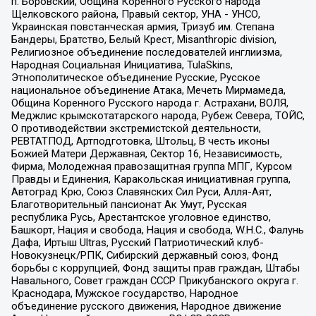
п. Боровский, Община Коренного Русского народа
Щелковского района, Правый сектор, УНА - УНСО,
Украинская повстанческая армия, Тризуб им. Степана
Бандеры, Братство, Белый Крест, Misanthropic division,
Религиозное объединение последователей инглиизма,
Народная Социальная Инициатива, TulaSkins,
Этнополитическое объединение Русские, Русское
национальное объединение Атака, Мечеть Мирмамеда,
Община Коренного Русского народа г. Астрахани, ВОЛЯ,
Меджлис крымскотатарского народа, Рубеж Севера, ТОЙС,
О противодействии экстремистской деятельности,
РЕВТАТПОД, Артподготовка, Штольц, В честь иконы
Божией Матери Державная, Сектор 16, Независимость,
Фирма, Молодежная правозащитная группа МПГ, Курсом
Правды и Единения, Каракольская инициативная группа,
Автоград Крю, Союз Славянских Сил Руси, Алля-Аят,
Благотворительный пансионат Ак Умут, Русская
республика Русь, Арестантское уголовное единство,
Башкорт, Нация и свобода, Нация и свобода, W.H.С., Фалунь
Дафа, Иртыш Ultras, Русский Патриотический клуб-
Новокузнецк/РПК, Сибирский державный союз, Фонд
борьбы с коррупцией, Фонд защиты прав граждан, Штабы
Навального, Совет граждан СССР Прикубанского округа г.
Краснодара, Мужское государство, Народное
объединение русского движения, Народное движение