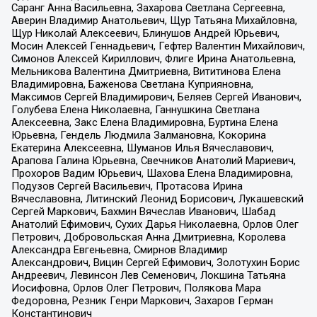
Саранг Анна Васильевна, Захарова Светлана Сергеевна,
Аверин Владимир Анатольевич, Щур Татьяна Михайловна,
Щур Николай Алексеевич, Блинушов Андрей Юрьевич,
Мосин Алексей Геннадьевич, Гефтер Валентин Михайлович,
Симонов Алексей Кириллович, Флиге Ирина Анатольевна,
Мельникова Валентина Дмитриевна, Вититинова Елена
Владимировна, Баженова Светлана Куприяновна,
Максимов Сергей Владимирович, Беляев Сергей Иванович,
Голубева Елена Николаевна, Ганнушкина Светлана
Алексеевна, Закс Елена Владимировна, Буртина Елена
Юрьевна, Гендель Людмила Залмановна, Кокорина
Екатерина Алексеевна, Шуманов Илья Вячеславович,
Арапова Галина Юрьевна, Свечников Анатолий Мариевич,
Прохоров Вадим Юрьевич, Шахова Елена Владимировна,
Подузов Сергей Васильевич, Протасова Ирина
Вячеславовна, Литинский Леонид Борисович, Лукашевский
Сергей Маркович, Бахмин Вячеслав Иванович, Шабад
Анатолий Ефимович, Сухих Дарья Николаевна, Орлов Олег
Петрович, Добровольская Анна Дмитриевна, Королева
Александра Евгеньевна, Смирнов Владимир
Александрович, Вицин Сергей Ефимович, Золотухин Борис
Андреевич, Левинсон Лев Семенович, Локшина Татьяна
Иосифовна, Орлов Олег Петрович, Полякова Мара
Федоровна, Резник Генри Маркович, Захаров Герман
Константинович