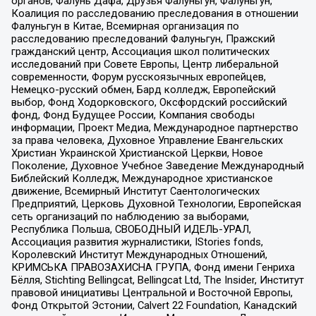
органов, Фалунь Дафа, Друзья Фалуньгун, Фалуньгун,
Коалиция по расследованию преследования в отношении
Фалуньгун в Китае, Всемирная организация по
расследованию преследований Фалуньгун, Пражский
гражданский центр, Ассоциация школ политических
исследований при Совете Европы, Центр либеральной
современности, Форум русскоязычных европейцев,
Немецко-русский обмен, Бард колледж, Европейский
выбор, Фонд Ходорковского, Оксфордский российский
фонд, Фонд Будущее России, Компания свободы
информации, Проект Медиа, Международное партнерство
за права человека, Духовное Управление Евангельских
Христиан Украинской Христианской Церкви, Новое
Поколение, Духовное Учебное Заведение Международный
Библейский Колледж, Международное христианское
движение, Всемирный Институт Саентологических
Предприятий, Церковь Духовной Технологии, Европейская
сеть организаций по наблюдению за выборами,
Республика Польша, СВОБОДНЫЙ ИДЕЛЬ-УРАЛ,
Ассоциация развития журналистики, IStories fonds,
Королевский Институт Международных Отношений,
КРИМСЬКА ПРАВОЗАХИСНА ГРУПА, Фонд имени Генриха
Бёлля, Stichting Bellingcat, Bellingcat Ltd, The Insider, Институт
правовой инициативы Центральной и Восточной Европы,
Фонд Открытой Эстонии, Calvert 22 Foundation, Канадский