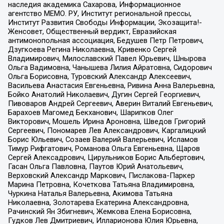
наследия академика Сахарова, Информационное
агентство МЕМО. РУ, Институт региональной прессы,
Институт Развития Свободы Информации, Экозащита!-
Женсовет, Общественный вердикт, Евразийская
антимонопольная ассоциация, Бедушев Петр Петрович,
Дзугкоева Регина Николаевна, Кривенко Сергей
Владимирович, Милославский Павел Юрьевич, Шнырова
Ольга Вадимовна, Чанышева Лилия Айратовна, Сидорович
Ольга Борисовна, Туровский Александр Алексеевич,
Васильева Анастасия Евгеньевна, Ривина Анна Валерьевна,
Бойко Анатолий Николаевич, Дугин Сергей Георгиевич,
Пивоваров Андрей Сергеевич, Аверин Виталий Евгеньевич,
Барахоев Магомед Бекханович, Шарипков Олег
Викторович, Мошель Ирина Ароновна, Шведов Григорий
Сергеевич, Пономарев Лев Александрович, Каргалицкий
Борис Юльевич, Созаев Валерий Валерьевич, Исламов
Тимур Рифгатович, Романова Ольга Евгеньевна, Щаров
Сергей Алексадрович, Цирульников Борис Альбертович,
Гасан Ольга Павловна, Паутов Юрий Анатольевич,
Верховский Александр Маркович, Пислакова-Паркер
Марина Петровна, Кочеткова Татьяна Владимировна,
Чуркина Наталья Валерьевна, Акимова Татьяна
Николаевна, Золотарева Екатерина Александровна,
Рачинский Ян Збигневич, Жемкова Елена Борисовна,
Гудков Лев Дмитриевич, Илларионова Юлия Юрьевна,