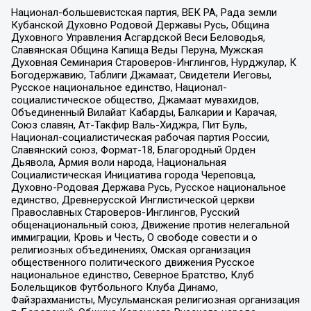
Национал-большевистская партия, ВЕК РА, Рада земли
Кубанской Духовно Родовой Державы Русь, Община
Духовного Управления Асгардской Веси Беловодья,
Славянская Община Капища Веды Перуна, Мужская
Духовная Семинария Староверов-Инглингов, Нурджулар, К
Богодержавию, Таблиги Джамаат, Свидетели Иеговы,
Русское национальное единство, Национал-
социалистическое общество, Джамаат мувахидов,
Объединенный Вилайат Кабарды, Балкарии и Карачая,
Союз славян, Ат-Такфир Валь-Хиджра, Пит Буль,
Национал-социалистическая рабочая партия России,
Славянский союз, Формат-18, Благородный Орден
Дьявола, Армия воли народа, Национальная
Социалистическая Инициатива города Череповца,
Духовно-Родовая Держава Русь, Русское национальное
единство, Древнерусской Инглистической церкви
Православных Староверов-Инглингов, Русский
общенациональный союз, Движение против нелегальной
иммиграции, Кровь и Честь, О свободе совести и о
религиозных объединениях, Омская организация
общественного политического движения Русское
национальное единство, Северное Братство, Клуб
Болельщиков Футбольного Клуба Динамо,
Файзрахманисты, Мусульманская религиозная организация