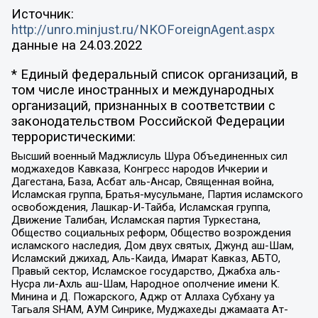
Источник:
http://unro.minjust.ru/NKOForeignAgent.aspx
данные на
24.03.2022
* Единый федеральный список организаций, в
том числе иностранных и международных
организаций, признанных в соответствии с
законодательством Российской Федерации
террористическими:
Высший военный Маджлисуль Шура Объединенных сил
моджахедов Кавказа, Конгресс народов Ичкерии и
Дагестана, База, Асбат аль-Ансар, Священная война,
Исламская группа, Братья-мусульмане, Партия исламского
освобождения, Лашкар-И-Тайба, Исламская группа,
Движение Талибан, Исламская партия Туркестана,
Общество социальных реформ, Общество возрождения
исламского наследия, Дом двух святых, Джунд аш-Шам,
Исламский джихад, Аль-Каида, Имарат Кавказ, АБТО,
Правый сектор, Исламское государство, Джабха аль-
Нусра ли-Ахль аш-Шам, Народное ополчение имени К.
Минина и Д. Пожарского, Аджр от Аллаха Субхану уа
Тагьаля SHAM, АУМ Синрике, Муджахеды джамаата Ат-