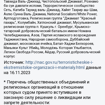
Тавхида Валь-Джихад, Чистопольский Джамаат, Рохнамо
ба суи давлати исломи, Террористическое сообщество
Сеть, Катиба Таухид валь-Джихад, Хайят Тахрир аш-Шам,
Ахлю Сунна Валь Джамаа, National Socialism/White Power,
Артподготовка, Религиозная группа “Джамаат “Красный
пахарь”, Колумбайн, Хатлонский джамаат, Мусульманская
религиозная группа п. Кушкуль г. Оренбург, Крымско-
татарский добровольческий батальон имени Номана
Челебиджихана, Азов, Партия исламского возрождения
Таджикистана, Народная самооборона, Дуббайский
джамаат, московская ячейка, Батал-Хаджи Белхороев,
Маньяки Культ Убийц, Молодёжь Которая Улыбается,
Легион Свобода России, Айдар, Русский добровольческий
корпус
Источник:
http://nac.gov.ru/terroristicheskie-i-
ekstremistskie-organizacii-i-materialy.html
данные
на
16.11.2023
* Перечень общественных объединений и
религиозных организаций в отношении
которых судом принято вступившее в
законную силу решение о ликвидации или
запрете деятельности: