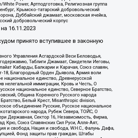
/White Power, Артподготовка, Религиозная группа
Оренбург, Крымско-татарский добровольческий
орона, Дуббайский джамаат, московская ячейка,
усский добровольческий корпус
 на
16.11.2023
судом принято вступившее в законную
вного Управления Асгардской Веси Беловодья,
годержавию, Таблиги Джамаат, Свидетели Иеговы,
айат Кабарды, Балкарии и Карачая, Союз славян,
т-18, Благородный Орден Дьявола, Армия воли
ое национальное единство, Древнерусской
 нелегальной иммиграции, Кровь и Честь, О
усское национальное единство, Северное Братство,
ровский, Община Коренного Русского народа
атство, Белый Крест, Misanthropic division,
еское объединение Русские, Русское национальное
котатарского народа, Рубеж Севера, ТОЙС, О
ри Державная, Сектор 16, Независимость, Фирма,
д Крю, Союз Славянских Сил Руси, Алля-Аят,
я и свобода, Нация и свобода, W.H.С., Фалунь Дафа,
рупцией, Фонд защиты прав граждан, Штабы