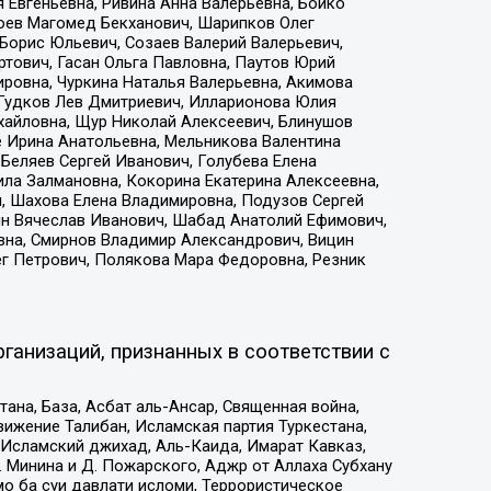
 Евгеньевна, Ривина Анна Валерьевна, Бойко
хоев Магомед Бекханович, Шарипков Олег
Борис Юльевич, Созаев Валерий Валерьевич,
тович, Гасан Ольга Павловна, Паутов Юрий
ровна, Чуркина Наталья Валерьевна, Акимова
 Гудков Лев Дмитриевич, Илларионова Юлия
ихайловна, Щур Николай Алексеевич, Блинушов
е Ирина Анатольевна, Мельникова Валентина
Беляев Сергей Иванович, Голубева Елена
ила Залмановна, Кокорина Екатерина Алексеевна,
, Шахова Елена Владимировна, Подузов Сергей
ин Вячеслав Иванович, Шабад Анатолий Ефимович,
вна, Смирнов Владимир Александрович, Вицин
ег Петрович, Полякова Мара Федоровна, Резник
ганизаций, признанных в соответствии с
на, База, Асбат аль-Ансар, Священная война,
ижение Талибан, Исламская партия Туркестана,
Исламский джихад, Аль-Каида, Имарат Кавказ,
 Минина и Д. Пожарского, Аджр от Аллаха Субхану
о ба суи давлати исломи, Террористическое