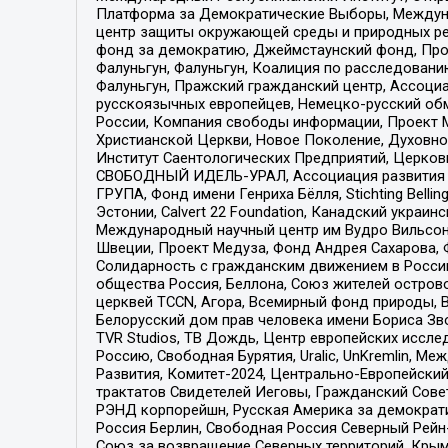
Платформа за Демократические Выборы, Междуна
центр защиты окружающей среды и природных ресу
фонд за демократию, Джеймстаунский фонд, Прож
Фалуньгун, Фалуньгун, Коалиция по расследован
Фалуньгун, Пражский гражданский центр, Ассоци
русскоязычных европейцев, Немецко-русский об
России, Компания свободы информации, Проект М
Христианской Церкви, Новое Поколение, Духовн
Институт Саентологических Предприятий, Церков
СВОБОДНЫЙ ИДЕЛЬ-УРАЛ, Ассоциация развития ж
ГРУПА, Фонд имени Генриха Бёлля, Stichting Bellin
Эстонии, Calvert 22 Foundation, Канадский укра
Международный научный центр им Вудро Вильсона
Швеции, Проект Медуза, Фонд Андрея Сахарова, Ф
Солидарность с гражданским движением в России 
общества Россия, Беллона, Союз жителей острово
церквей TCCN, Агора, Всемирный фонд природы, B
Белорусский дом прав человека имени Бориса Зво
TVR Studios, ТВ Дождь, Центр европейских иссл
Россию, Свободная Бурятия, Uralic, UnKremlin, 
Развития, Комитет-2024, Центрально-Европейски
трактатов Свидетелей Иеговы, Гражданский Совет
РЭНД корпорейшн, Русская Америка за демократи
Россия Берлин, Свободная Россия Северный Рейн-В
Союз за возвращение Северных территорий, Крымско