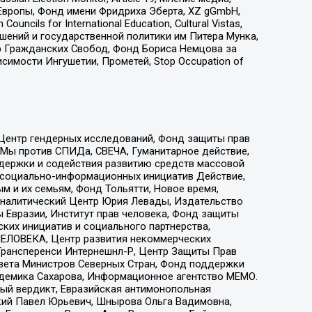
Европы, Фонд имени Фридриха Эберта, XZ gGmbH,
ls for International Education, Cultural Vistas,
ошений и государственной политики им Питера Мунка,
 Гражданских Свобод, Фонд Бориса Немцова за
имости Ингушетии, Прометей, Stop Occupation of
 Центр гендерных исследований, Фонд защиты прав
 Мы против СПИДа, СВЕЧА, Гуманитарное действие,
ддержки и содействия развитию средств массовой
р социально-информационных инициатив Действие,
 и их семьям, Фонд Тольятти, Новое время,
, Аналитический Центр Юрия Левады, Издательство
 Евразии, Институт прав человека, Фонд защиты
ких инициатив и социального партнерства,
ЕЛОВЕКА, Центр развития некоммерческих
 Трансперенси Интернешнл-Р, Центр Защиты Прав
овета Министров Северных Стран, Фонд поддержки
адемика Сахарова, Информационное агентство МЕМО.
ый вердикт, Евразийская антимонопольная
кий Павел Юрьевич, Шнырова Ольга Вадимовна,