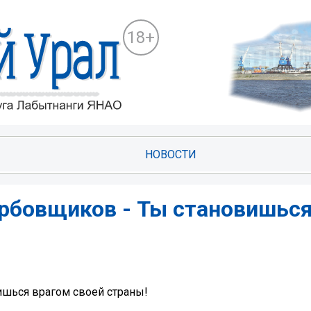
18+
НОВОСТИ
ербовщиков - Ты становишьс
ишься врагом своей страны!