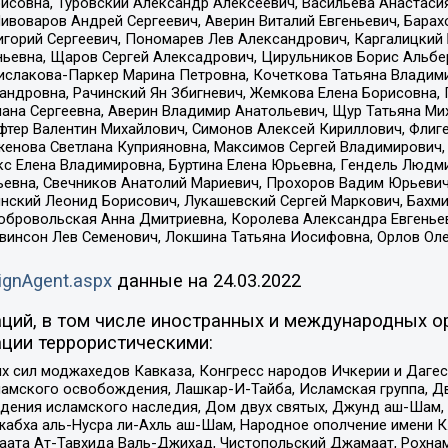
совна, Туровский Александр Алексеевич, Васильева Анастасия
Пивоваров Андрей Сергеевич, Аверин Виталий Евгеньевич, Бара
горий Сергеевич, Пономарев Лев Александрович, Каргалицкий 
ньевна, Щаров Сергей Алексадрович, Цирульников Борис Альбер
ислакова-Паркер Марина Петровна, Кочеткова Татьяна Владими
сандровна, Рачинский Ян Збигневич, Жемкова Елена Борисовна,
лана Сергеевна, Аверин Владимир Анатольевич, Щур Татьяна М
фтер Валентин Михайлович, Симонов Алексей Кириллович, Флиг
женова Светлана Куприяновна, Максимов Сергей Владимирович, 
кс Елена Владимировна, Буртина Елена Юрьевна, Гендель Людм
евна, Свечников Анатолий Мариевич, Прохоров Вадим Юрьевич
инский Леонид Борисович, Лукашевский Сергей Маркович, Бахм
Добровольская Анна Дмитриевна, Королева Александра Евгенье
евинсон Лев Семенович, Локшина Татьяна Иосифовна, Орлов Ол
ignAgent.aspx
данные на
24.03.2022
ций, в том числе иностранных и международных ор
ции террористическими:
ил моджахедов Кавказа, Конгресс народов Ичкерии и Дагеста
ламского освобождения, Лашкар-И-Тайба, Исламская группа, Дв
ения исламского наследия, Дом двух святых, Джунд аш-Шам, 
жабха аль-Нусра ли-Ахль аш-Шам, Народное ополчение имени К.
ата Ат-Тавхида Валь-Джихад, Чистопольский Джамаат, Рохнам