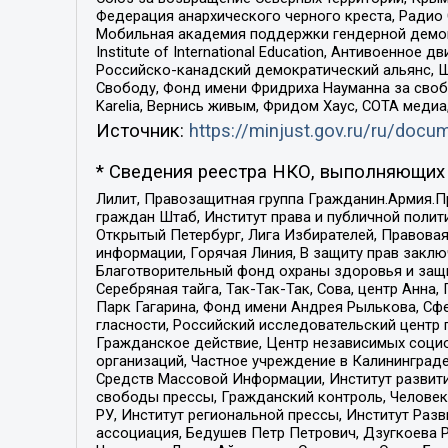
Федерация анархического черного креста, Радио
Мобильная академия поддержки гендерной демократи
Institute of International Education, Антивоенн
Российско-канадский демократический альянс, 
Свободу, Фонд имени Фридриха Науманна за свобо
Karelia, Вернись живым, Фридом Хаус, СОТА меди
Источник:
https://minjust.gov.ru/ru/doc
* Сведения реестра НКО, выполняющих 
Лилит, Правозащитная группа Гражданин.Армия.П
граждан Штаб, Институт права и публичной поли
Открытый Петербург, Лига Избирателей, Правова
информации, Горячая Линия, В защиту прав закл
Благотворительный фонд охраны здоровья и защи
Серебряная тайга, Так-Так-Так, Сова, центр Анн
Парк Гагарина, Фонд имени Андрея Рылькова, Сф
гласности, Российский исследовательский центр 
Гражданское действие, Центр независимых соци
организаций, Частное учреждение в Калининград
Средств Массовой Информации, Институт развити
свободы прессы, Гражданский контроль, Человек
РУ, Институт региональной прессы, Институт Ра
ассоциация, Бедушев Петр Петрович, Дзугкоева 