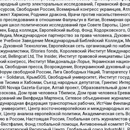
родный центр электоральных исследований, Германский фонд
рсов, Свободная Россия, Всемирный конгресс украинцев, Атла
ект Хармони, Родники дракона, Врачи против насильственного
ию преследования в отношении Фалуньгун в Китае, Всемирная о
ация школ политических исследований при Совете Европы, Цен
мен, Бард колледж, Европейский выбор, Фонд Ходорковского,
едиа, Международное партнерство за права человека, Духовно
ое Учебное Заведение Международный Библейский Колледж, М
ь Духовной Технологии, Европейская сеть организаций по наб
урналистики, IStories fonds, Королевский Институт Между
gcat, Bellingcat Ltd, The Insider, Институт правовой инициатив
инский конгресс, Институт Макдональда-Лорье, Украинская нац
, Свободная пресса, Возрождение, Всеукраинский духовный цен
орум свободной России, Лига Свободных Наций, Transparеncy I
– Solidarus, КрымSOS, Свободный университет, Институт госу
в Тисима и Хабомаи, Съезд народных депутатов, Гринпис Инте
DR Novaja Gazeta-Europe, Алтай проект, Образовательный дом 
зскова, Дом прав человека Тбилиси, Дом прав человека Ерева
едований им Вилфрида Мартенса, Сетевое объединение журнали
Международная федерация транспортных рабочих, ИстЧам Финлан
й университет, Центр восточноевропейских и международных и
, Центр анализа европейской политики, Академическая сеть Во
ю в России, Настоящая Россия, Глобальная сеть журналистов
естфалия, Фонд глобальной помощи, Антивоенный комитет России,
татарский Ресурсный Центр, Глобальный союз IndustriALL, Russi