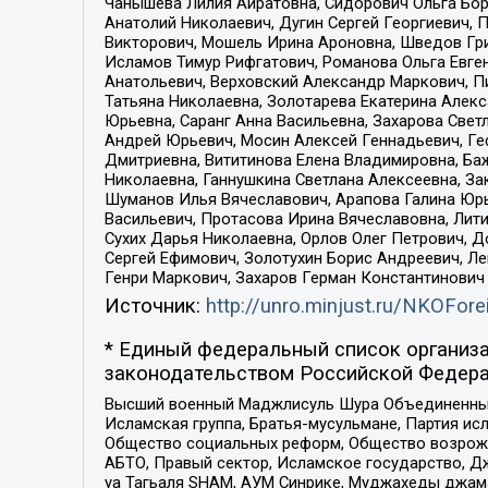
Чанышева Лилия Айратовна, Сидорович Ольга Бори
Анатолий Николаевич, Дугин Сергей Георгиевич, 
Викторович, Мошель Ирина Ароновна, Шведов Гри
Исламов Тимур Рифгатович, Романова Ольга Евге
Анатольевич, Верховский Александр Маркович, П
Татьяна Николаевна, Золотарева Екатерина Алек
Юрьевна, Саранг Анна Васильевна, Захарова Свет
Андрей Юрьевич, Мосин Алексей Геннадьевич, Ге
Дмитриевна, Вититинова Елена Владимировна, Ба
Николаевна, Ганнушкина Светлана Алексеевна, За
Шуманов Илья Вячеславович, Арапова Галина Юрь
Васильевич, Протасова Ирина Вячеславовна, Лит
Сухих Дарья Николаевна, Орлов Олег Петрович, 
Сергей Ефимович, Золотухин Борис Андреевич, Л
Генри Маркович, Захаров Герман Константинович
Источник:
http://unro.minjust.ru/NKOFore
* Единый федеральный список организа
законодательством Российской Федера
Высший военный Маджлисуль Шура Объединенных с
Исламская группа, Братья-мусульмане, Партия ис
Общество социальных реформ, Общество возрожд
АБТО, Правый сектор, Исламское государство, Д
уа Тагьаля SHAM, АУМ Синрике, Муджахеды джама