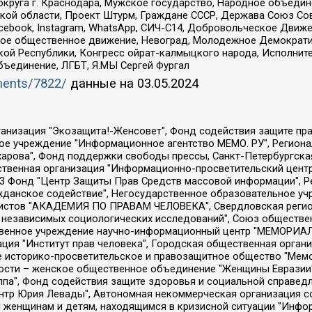
округа г. Краснодара, Мужское государство, Народное объедин
ой области, Проект Штурм, Граждане СССР, Держава Союз Сов
Facebook, Instagram, WhatsApp, СИЧ-С14, Добровольческое Движ
ское общественное движение, Невоград, Молодежное Демократ
ой Республики, Конгресс ойрат-калмыцкого народа, Исполнит
бъединение, ЛГБТ, Я.МЫ Сергей Фургал
uments/7822/
данные на
03.05.2024
Общество с ограниченной ответственностью "Радио Свободная Европа/Радио Свобода", Чешское информационное агентство "MEDIUM-ORIENT", Красноярская региональная общественная организация "Мы против СПИДа", Камалягин Денис Николаевич, Маркелов Сергей Евгеньевич, Пономарев Лев Александрович, Савицкая Людмила Алексеевна, Автономная некоммерческая организация "Центр по работе с проблемой насилия "НАСИЛИЮ.НЕТ", Межрегиональный профессиональный союз работников здравоохранения "Альянс врачей", Юридическое лицо, зарегистрированное в Латвийской Республике, SIA "Medusa Project" (регистрационный номер 40103797863, дата регистрации 10.06.2014), Некоммерческая организация "Фонд по борьбе с коррупцией", Автономная некоммерческая организация "Институт права и публичной политики", Баданин Роман Сергеевич, Гликин Максим Александрович, Железнова Мария Михайловна, Лукьянова Юлия Сергеевна, Маетная Елизавета Витальевна, Маняхин Петр Борисович, Чуракова Ольга Владимировна, Ярош Юлия Петровна, Юридическое лицо "The Insider SIA", зарегистрированное в Риге, Латвийская Республика (дата регистрации 26.06.2015), являющееся администратором доменного имени интернет-издания "The Insider SIA", https://theins.ru, Постернак Алексей Евгеньевич, Рубин Михаил Аркадьевич, Анин Роман Александрович, Юридическое лицо Istories fonds, зарегистрированное в Латвийской Республике (регистрационный номер 50008295751, дата регистрации 24.02.2020), Великовский Дмитрий Александрович, Долинина Ирина Николаевна, Мароховская Алеся Алексеевна, Шлейнов Роман Юрьевич, Шмагун Олеся Валентиновна, Общество с ограниченной ответственностью "Альтаир 2021", Общество с ограниченной ответственностью "Вега 2021", Общество с ограниченной ответственностью "Главный редактор 2021", Общество с ограниченной ответственностью "Ромашки монолит", Важенков Артем Валерьевич, Ивановская областная общественная организация "Центр гендерных исследований", Гурман Юрий Альбертович, Медиапроект "ОВД-Инфо", Егоров Владимир Владимирович, Жилинский Владимир Александрович, Общество с ограниченной ответственностью "ЗП", Иванова София Юрьевна, Карезина Инна Павловна, Кильтау Екатерина Викторовна, Петров Алексей Викторович, Пискунов Сергей Евгеньевич, Смирнов Сергей Сергеевич, Тихонов Михаил Сергеевич, Общество с ограниченной ответственностью "ЖУРНАЛИСТ-ИНОСТРАННЫЙ АГЕНТ", Арапова Галина Юрьевна, Вольтская Татьяна Анатольевна, Американская компания "Mason G.E.S. Anonymous Foundation" (США), являющаяся владельцем интернет-издания https://mnews.world/, Компания "Stichting Bellingcat", зарегистрированная в Нидерландах (дата регистрации 11.07.2018), Захаров Андрей Вячеславович, Клепиковская Екатерина Дмитриевна, Общество с ограниченной ответственностью "МЕМО", Перл Роман Александрович, Симонов Евгений Алексеевич, Соловьева Елена Анатольевна, Сотников Даниил Владимирович, Сурначева Елизавета Дмитриевна, Автономная некоммерческая организация по защите прав человека и информированию населения "Якутия – Наше Мнение", Общество с ограниченной ответственностью "Москоу диджитал медиа", с 26.01.2023 Общество с ограниченной ответственностью "Чайка Белые сады", Ветошкина Валерия Валерьевна, Заговора Максим Александрович, Межрегиональное общественное движение "Российская ЛГБТ - сеть", Оленичев Максим Владимирович, Павлов Иван Юрьевич, Скворцова Елена Сергеевна, Общество с ограниченной ответственностью "Как бы инагент", Кочетков Игорь Викторович, Общество с ограниченной ответственностью "Честные выборы", Еланчик Олег Александрович, Общество с ограниченной ответственностью "Нобелевский призыв", Гималова Регина Эмилевна, Григорьев Андрей Валерьевич, Григорьева Алина Александровна, Ассоциация по содействию защите прав призывников, альтернативнослужащих и военнослужащих "Правозащитная группа "Гражданин.Армия.Право", Хисамова Регина Фаритовна, Автономная некоммерческая организация по реализа