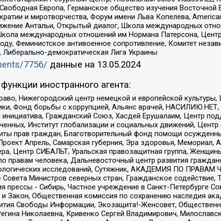
 Свободная Европа, Германское общество изучения Восточной 
и и миротворчества, Форум имени Льва Копелева, American Counci
ое движение Антальи, Открытый диалог, Школа международных отн
Школа международных отношений им Нормана Патерсона, Центр
ду, Феминистское антивоенное сопротивление, Комитет независ
а, Либерально-демократическая Лига Украины
uments/7756/
данные на
13.05.2024
функции иностранного агента:
раво, Нижегородский центр немецкой и европейской культуры,
тики, Фонд борьбы с коррупцией, Альянс врачей, НАСИЛИЮ.НЕТ,
я инициатива, Гражданский Союз, Хасдей Ерушалаим, Центр по
юченных, Институт глобализации и социальных движений, Цент
ты прав граждан, Благотворительный фонд помощи осужденным
а, Проект Апрель, Самарская губерния, Эра здоровья, Мемориал
ера, Центр СИБАЛЬТ, Уральская правозащитная группа, Женщины
по правам человека, Дальневосточный центр развития гражданс
ологических исследований, Сутяжник, АКАДЕМИЯ ПО ПРАВАМ Ч
е Совета Министров северных стран, Гражданское содействие,
я прессы - Сибирь, Частное учреждение в Санкт-Петербурге С
 и Закон, Общественная комиссия по сохранению наследия ак
звития Свободы Информации, Экозащита!-Женсовет, Общественн
Регина Николаевна, Кривенко Сергей Владимирович, Милославс