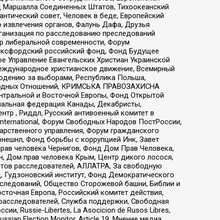
 Маршалла Соединенных Штатов, Тихоокеанский
нтический совет, Человек в беде, Европейский
 извлечения органов, Фалунь Дафа, Друзья
рганизация по расследованию преследований
тр либеральной современности, Форум
 Оксфордский российский фонд, Фонд Будущее
е Управление Евангельских Христиан Украинской
еждународное христианское движение, Всемирный
людению за выборами, Республика Польша,
народных Отношений, КРИМСЬКА ПРАВОЗАХИСНА
ы Центральной и Восточной Европы, Фонд Открытой
иональная федерация Канады, Декабристы,
тр , Риддл, Русский антивоенный комитет в
nternational, Форум Свободных Народов ПостРоссии,
дарственного управления, Форум гражданского
рнешнл, Фонд борьбы с коррупцией Инк, Завет
прав человека Чернигов, Фонд Дом Прав Человека,
н, Дом прав человека Крым, Центр дикого лосося,
стов расследователей, АЛЛАТРА, За свободную
д, Гудзоновский институт, Фонд Демократического
сследований, Общество Сторожевой башни, Библии и
сточная Европа, Российский комитет действия,
-расследователей, Служба поддержки, Свободная
 Russie-Libertes, La Asocicion de Rusos Libres,
an Election Monitor, Article 19, Мнение медиа,