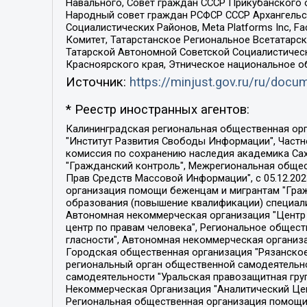
Навального, Совет граждан СССР Прикубанского 
Народный совет граждан РСФСР СССР Архангельск
Социалистических Районов, Meta Platforms Inc, 
Комитет, Татарстанское Региональное Всетатар
Татарской Автономной Советской Социалистическ
Красноярского края, Этническое национальное о
Источник:
https://minjust.gov.ru/ru/doc
* Реестр иностранных агентов:
Калининградская региональная общественная организация "Экозащита!-Женсовет", Фонд содействия защите прав и свобод граждан "Общественный вердикт", Фонд "Институт Развития Свободы Информации", Частное учреждение "Информационное агентство МЕМО. РУ", Региональная общественная организация "Общественная комиссия по сохранению наследия академика Сахарова", Фонд поддержки свободы прессы, Санкт-Петербургская общественная правозащитная организация "Гражданский контроль", Межрегиональная общественная организация "Информационно-просветительский центр "Мемориал", Региональный Фонд "Центр Защиты Прав Средств Массовой Информации", с 05.12.2023 Фонд "Центр Защиты Прав Средств массовой информации", Региональная общественная благотворительная организация помощи беженцам и мигрантам "Гражданское содействие", Негосударственное образовательное учреждение дополнительного профессионального образования (повышение квалификации) специалистов "АКАДЕМИЯ ПО ПРАВАМ ЧЕЛОВЕКА", Свердловская региональная общественная организация "Сутяжник", Автономная некоммерческая организация "Центр независимых социологических исследований", Союз общественных объединений "Российский исследовательский центр по правам человека", Региональное общественное учреждение научно-информационный центр "МЕМОРИАЛ", Некоммерческая организация "Фонд защиты гласности", Автономная некоммерческая организация "Институт прав человека", Городская общественная организация "Екатеринбургское общество "МЕМОРИАЛ", Городская общественная организация "Рязанское историко-просветительское и правозащитное общество "Мемориал" (Рязанский Мемориал), Челябинский региональный орган общественной самодеятельности – женское общественное объединение "Женщины Евразии", Челябинский региональный орган общественной самодеятельности "Уральская правозащитная группа", Фонд содействия защите здоровья и социальной справедливости имени Андрея Рылькова, Автономная Некоммерческая Организация "Аналитический Центр Юрия Левады", Автономная некоммерческая организация социальной поддержки населения "Проект Апрель", Региональная общественная организация помощи женщинам и детям, находящимся в кризисной ситуации "Информационно-методический центр "Анна", Фонд содействия развитию массовых коммуникаций и правовому просвещению "Так-так-Так", Фонд содействия устойчивому развитию "Серебряная тайга", Свердловский региональный общественный фонд социальных проектов "Новое время", "Idel.Реалии", Кавказ.Реалии, Крым.Реалии, Телеканал Настоящее Время, Татаро-башкирская служба Радио Свобода (Azatliq Radiosi), Радио Свободная Европа/Радио Свобода (PCE/PC), "Сибирь.Реалии", "Фактограф", Благотворительный фонд помощи осужденным и их семьям, Автономная некоммерческая организация "Институт глобализации и социальных движений", Фонд "В защиту прав заключенных", Частное учреждение "Центр поддержки и содействия развитию средств массовой информации", Пензенский региональный общественный благотворительный фонд "Гражданский союз", "Север.Реалии", Некоммерческая организация Фонд "Правовая инициатива", 