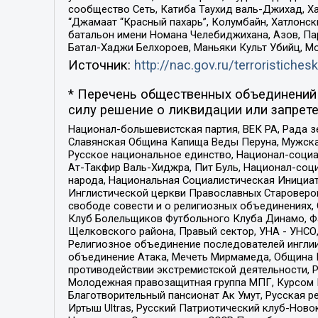
сообщество Сеть, Катиба Таухид валь-Джихад, Хай
“Джамаат “Красный пахарь”, Колумбайн, Хатлонск
батальон имени Номана Челебиджихана, Азов, Па
Батал-Хаджи Белхороев, Маньяки Культ Убийц, М
Источник:
http://nac.gov.ru/terroristichesk
* Перечень общественных объединений 
силу решение о ликвидации или запрете
Национал-большевистская партия, ВЕК РА, Рада 
Славянская Община Капища Веды Перуна, Мужская
Русское национальное единство, Национал-социа
Ат-Такфир Валь-Хиджра, Пит Буль, Национал-соц
народа, Национальная Социалистическая Инициат
Инглистической церкви Православных Староверов
свободе совести и о религиозных объединениях,
Клуб Болельщиков Футбольного Клуба Динамо, Фа
Щелковского района, Правый сектор, УНА - УНСО, У
Религиозное объединение последователей инглии
объединение Атака, Мечеть Мирмамеда, Община К
противодействии экстремистской деятельности, 
Молодежная правозащитная группа МПГ, Курсом П
Благотворительный пансионат Ак Умут, Русская ре
Иртыш Ultras, Русский Патриотический клуб-Нов