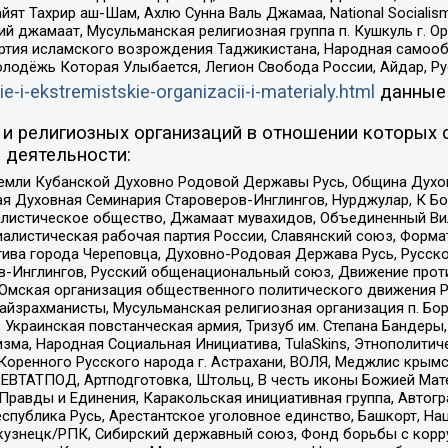
ят Тахрир аш-Шам, Ахлю Сунна Валь Джамаа, National Socialism
ий джамаат, Мусульманская религиозная группа п. Кушкуль г. 
ртия исламского возрождения Таджикистана, Народная самооб
олодёжь Которая Улыбается, Легион Свобода России, Айдар, Р
ie-i-ekstremistskie-organizacii-i-materialy.html
данные
и религиозных организаций в отношении которых 
 деятельности:
земли Кубанской Духовно Родовой Державы Русь, Община Духо
 Духовная Семинария Староверов-Инглингов, Нурджулар, К Бо
листическое общество, Джамаат мувахидов, Объединенный Вил
иалистическая рабочая партия России, Славянский союз, Форма
ива города Череповца, Духовно-Родовая Держава Русь, Русск
-Инглингов, Русский общенациональный союз, Движение против
 Омская организация общественного политического движения Р
йзрахманисты, Мусульманская религиозная организация п. Бо
краинская повстанческая армия, Тризуб им. Степана Бандеры, Бр
зма, Народная Социальная Инициатива, TulaSkins, Этнополитич
оренного Русского народа г. Астрахани, ВОЛЯ, Меджлис крымс
РЕВТАТПОД, Артподготовка, Штольц, В честь иконы Божией Мате
равды и Единения, Каракольская инициативная группа, Автогра
спублика Русь, Арестантское уголовное единство, Башкорт, Наци
окузнецк/РПК, Сибирский державный союз, Фонд борьбы с кор