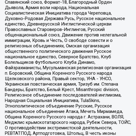
Славянский союз, Формат-18, Благородный Орден
Дьявола, Армия воли народа, Национальная
Социалистическая Инициатива города Череповца,
Духовно-Родовая Держава Русь, Русское национальное
единство, Древнерусской Инглистической церкви
Православных Староверов-Инглингов, Русский
общенациональный союз, Движение против нелегальной
иммиграции, Кровь и Честь, О свободе совести и о
религиозных объединениях, Омская организация
общественного политического движения Русское
национальное единство, Северное Братство, Клуб
Болельщиков Футбольного Клуба Динамо,
Файзрахманисты, Мусульманская религиозная организация
п. Боровский, Община Коренного Русского народа
Щелковского района, Правый сектор, УНА - УНСО,
Украинская повстанческая армия, Тризуб им. Степана
Бандеры, Братство, Белый Крест, Misanthropic division,
Религиозное объединение последователей инглиизма,
Народная Социальная Инициатива, TulaSkins,
Этнополитическое объединение Русские, Русское
национальное объединение Атака, Мечеть Мирмамеда,
Община Коренного Русского народа г. Астрахани, ВОЛЯ,
Меджлис крымскотатарского народа, Рубеж Севера, ТОЙС,
О противодействии экстремистской деятельности,
РЕВТАТПОД, Артподготовка, Штольц, В честь иконы