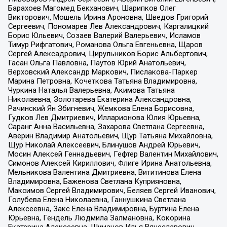
Барахоев Магомед Бекханович, Шарипков Олег
Викторович, Мошель Ирина Ароновна, Шведов Григорий
Сергеевич, Пономарев Лев Александрович, Каргалицкий
Борис Юльевич, Созаев Валерий Валерьевич, Исламов
Тимур Рифгатович, Романова Ольга Евгеньевна, Щаров
Сергей Алексадрович, Цирульников Борис Альбертович,
Гасан Ольга Павловна, Паутов Юрий Анатольевич,
Верховский Александр Маркович, Пислакова-Паркер
Марина Петровна, Кочеткова Татьяна Владимировна,
Чуркина Наталья Валерьевна, Акимова Татьяна
Николаевна, Золотарева Екатерина Александровна,
Рачинский Ян Збигневич, Жемкова Елена Борисовна,
Гудков Лев Дмитриевич, Илларионова Юлия Юрьевна,
Саранг Анна Васильевна, Захарова Светлана Сергеевна,
Аверин Владимир Анатольевич, Щур Татьяна Михайловна,
Щур Николай Алексеевич, Блинушов Андрей Юрьевич,
Мосин Алексей Геннадьевич, Гефтер Валентин Михайлович,
Симонов Алексей Кириллович, Флиге Ирина Анатольевна,
Мельникова Валентина Дмитриевна, Вититинова Елена
Владимировна, Баженова Светлана Куприяновна,
Максимов Сергей Владимирович, Беляев Сергей Иванович,
Голубева Елена Николаевна, Ганнушкина Светлана
Алексеевна, Закс Елена Владимировна, Буртина Елена
Юрьевна, Гендель Людмила Залмановна, Кокорина
Екатерина Алексеевна, Шуманов Илья Вячеславович,