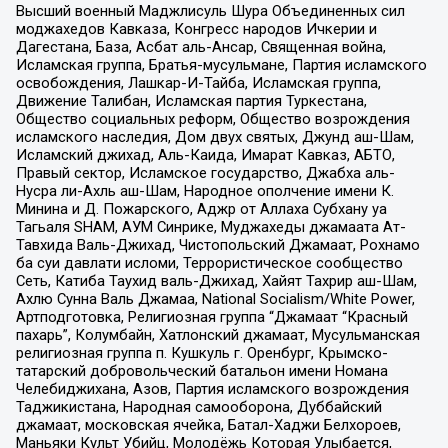
Высший военный Маджлисуль Шура Объединенных сил
моджахедов Кавказа, Конгресс народов Ичкерии и
Дагестана, База, Асбат аль-Ансар, Священная война,
Исламская группа, Братья-мусульмане, Партия исламского
освобождения, Лашкар-И-Тайба, Исламская группа,
Движение Талибан, Исламская партия Туркестана,
Общество социальных реформ, Общество возрождения
исламского наследия, Дом двух святых, Джунд аш-Шам,
Исламский джихад, Аль-Каида, Имарат Кавказ, АБТО,
Правый сектор, Исламское государство, Джабха аль-
Нусра ли-Ахль аш-Шам, Народное ополчение имени К.
Минина и Д. Пожарского, Аджр от Аллаха Субхану уа
Тагьаля SHAM, АУМ Синрике, Муджахеды джамаата Ат-
Тавхида Валь-Джихад, Чистопольский Джамаат, Рохнамо
ба суи давлати исломи, Террористическое сообщество
Сеть, Катиба Таухид валь-Джихад, Хайят Тахрир аш-Шам,
Ахлю Сунна Валь Джамаа, National Socialism/White Power,
Артподготовка, Религиозная группа “Джамаат “Красный
пахарь”, Колумбайн, Хатлонский джамаат, Мусульманская
религиозная группа п. Кушкуль г. Оренбург, Крымско-
татарский добровольческий батальон имени Номана
Челебиджихана, Азов, Партия исламского возрождения
Таджикистана, Народная самооборона, Дуббайский
джамаат, московская ячейка, Батал-Хаджи Белхороев,
Маньяки Культ Убийц, Молодёжь Которая Улыбается,