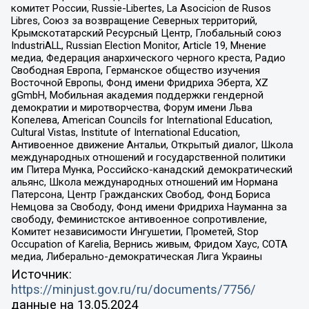
комитет России, Russie-Libertes, La Asocicion de Rusos
Libres, Союз за возвращение Северных территорий,
Крымскотатарский Ресурсный Центр, Глобальный союз
IndustriALL, Russian Election Monitor, Article 19, Мнение
медиа, Федерация анархического черного креста, Радио
Свободная Европа, Германское общество изучения
Восточной Европы, Фонд имени Фридриха Эберта, XZ
gGmbH, Мобильная академия поддержки гендерной
демократии и миротворчества, Форум имени Льва
Копелева, American Councils for International Education,
Cultural Vistas, Institute of International Education,
Антивоенное движение Антальи, Открытый диалог, Школа
международных отношений и государственной политики
им Питера Мунка, Российско-канадский демократический
альянс, Школа международных отношений им Нормана
Патерсона, Центр Гражданских Свобод, Фонд Бориса
Немцова за Свободу, Фонд имени Фридриха Науманна за
свободу, Феминистское антивоенное сопротивление,
Комитет независимости Ингушетии, Прометей, Stop
Occupation of Karelia, Вернись живым, Фридом Хаус, СОТА
медиа, Либерально-демократическая Лига Украины
Источник:
https://minjust.gov.ru/ru/documents/7756/
данные на
13.05.2024