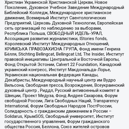
Христиан Украинской Христианской Церкви, Новое
Поколение, Духовное Учебное Заведение Международный
Библейский Колледж, Международное христианское
движение, Всемирный Институт Саентологических
Предприятий, Церковь Духовной Технологии, Европейская
сеть организаций по наблюдению за выборами,
Республика Польша, СВОБОДНЫЙ ИДЕЛЬ-УРАЛ,
Ассоциация развития журналистики, IStories fonds,
Королевский Институт Международных Отношений,
КРИМСЬКА ПРАВОЗАХИСНА ГРУПА, Фонд имени Генриха
Бёлля, Stichting Bellingcat, Bellingcat Ltd, The Insider, Институт
правовой инициативы Центральной и Восточной Европы,
Фонд Открытой Эстонии, Calvert 22 Foundation, Канадский
украинский конгресс, Институт Макдональда-Лорье,
Украинская национальная федерация Канады,
Декабристы, Международный научный центр им Вудро
Вильсона, Свободная пресса, Возрождение, Всеукраинский
духовный центр , Риддл, Русский антивоенный комитет в
Швеции, Проект Медуза, Фонд Андрея Сахарова, Форум
свободной России, Лига Свободных Наций, Transparеncy
International, Форум Свободных Народов ПостРоссии,
Солидарность с гражданским движением в России –
Solidarus, КрымSOS, Свободный университет, Институт
государственного управления, Форум гражданского
общества Россия, Беллона, Союз жителей островов