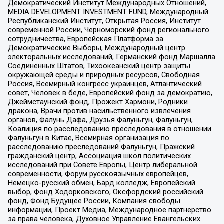
Демократический Институт Международных Отношений,
MEDIA DEVELOPMENT INVESTMENT FUND, Международный
Республиканский Институт, Открытая Россия, Институт
современной России, Черноморский фонд регионального
сотрудничества, Европейская Платформа за
Демократические Выборы, Международный центр
электоральных исследований, Германский фонд Маршалла
Соединенных Штатов, Тихоокеанский центр защиты
окружающей среды и природных ресурсов, Свободная
Россия, Всемирный конгресс украинцев, Атлантический
совет, Человек в беде, Европейский фонд за демократию,
Джеймстаунский фонд, Прожект Хармони, Родники
дракона, Врачи против насильственного извлечения
органов, Фалунь Дафа, Друзья Фалуньгун, Фалуньгун,
Коалиция по расследованию преследования в отношении
Фалуньгун в Китае, Всемирная организация по
расследованию преследований Фалуньгун, Пражский
гражданский центр, Ассоциация школ политических
исследований при Совете Европы, Центр либеральной
современности, Форум русскоязычных европейцев,
Немецко-русский обмен, Бард колледж, Европейский
выбор, Фонд Ходорковского, Оксфордский российский
фонд, Фонд Будущее России, Компания свободы
информации, Проект Медиа, Международное партнерство
за права человека, Духовное Управление Евангельских