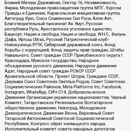
Божией Матери Державная, Сектор 16, Независимость,
Фирма, Молодежная правозащитная группа МПГ, Курсом
Правды и Единения, Каракольская инициативная группа,
Автоград Крю, Союз Славянских Сил Руси, Алля-Аят,
Благотворительный пансионат Ак Умут, Русская
республика Русь, Арестантское уголовное единство,
Башкорт, Нация и свобода, Нация и свобода, W.H.С., Фалунь
Дафа, Иртыш Ultras, Русский Патриотический клуб-
Новокузнецк/РПК, Сибирский державный союз, Фонд
борьбы с коррупцией, Фонд защиты прав граждан, Штабы
Навального, Совет граждан СССР Прикубанского округа г.
Краснодара, Мужское государство, Народное
объединение русского движения, Народное движение
Адат, Народный совет граждан РСФСР СССР
Архангельской области, Проект Штурм, Граждане СССР,
Держава Союз Советских Светлых Родов, Совет Советских
Социалистических Районов, Meta Platforms Inc, Facebook,
Instagram, WhatsApp, СИЧ-С14, Добровольческое
Движение Организации украинских националистов, Черный
Комитет, Татарстанское Региональное Всетатарское
общественное движение, Невоград, Молодежное
Демократическое Движение Весна, Верховный Совет
Татарской Автономной Советской Социалистической
Республики, Конгресс ойрат-калмыцкого народа,
Исполнительный комитет совета народных депутатов