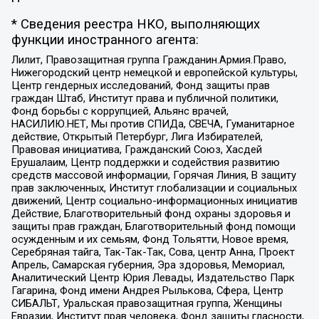
* Сведения реестра НКО, выполняющих
функции иностранного агента:
Лилит, Правозащитная группа Гражданин.Армия.Право,
Нижегородский центр немецкой и европейской культуры,
Центр гендерных исследований, Фонд защиты прав
граждан Штаб, Институт права и публичной политики,
Фонд борьбы с коррупцией, Альянс врачей,
НАСИЛИЮ.НЕТ, Мы против СПИДа, СВЕЧА, Гуманитарное
действие, Открытый Петербург, Лига Избирателей,
Правовая инициатива, Гражданский Союз, Хасдей
Ерушалаим, Центр поддержки и содействия развитию
средств массовой информации, Горячая Линия, В защиту
прав заключенных, Институт глобализации и социальных
движений, Центр социально-информационных инициатив
Действие, Благотворительный фонд охраны здоровья и
защиты прав граждан, Благотворительный фонд помощи
осужденным и их семьям, Фонд Тольятти, Новое время,
Серебряная тайга, Так-Так-Так, Сова, центр Анна, Проект
Апрель, Самарская губерния, Эра здоровья, Мемориал,
Аналитический Центр Юрия Левады, Издательство Парк
Гагарина, Фонд имени Андрея Рылькова, Сфера, Центр
СИБАЛЬТ, Уральская правозащитная группа, Женщины
Евразии, Институт прав человека, Фонд защиты гласности,