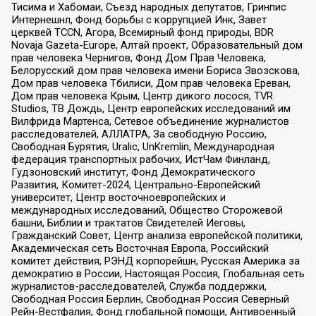
Тисима и Хабомаи, Съезд народных депутатов, Гринпис
Интернешнл, Фонд борьбы с коррупцией Инк, Завет
церквей TCCN, Агора, Всемирный фонд природы, BDR
Novaja Gazeta-Europe, Алтай проект, Образовательный дом
прав человека Чернигов, Фонд Дом Прав Человека,
Белорусский дом прав человека имени Бориса Звозскова,
Дом прав человека Тбилиси, Дом прав человека Ереван,
Дом прав человека Крым, Центр дикого лосося, TVR
Studios, ТВ Дождь, Центр европейских исследований им
Вилфрида Мартенса, Сетевое объединение журналистов
расследователей, АЛЛАТРА, За свободную Россию,
Свободная Бурятия, Uralic, UnKremlin, Международная
федерация транспортных рабочих, ИстЧам Финланд,
Гудзоновский институт, Фонд Демократического
Развития, Комитет-2024, Центрально-Европейский
университет, Центр восточноевропейских и
международных исследований, Общество Сторожевой
башни, Библии и трактатов Свидетелей Иеговы,
Гражданский Совет, Центр анализа европейской политики,
Академическая сеть Восточная Европа, Российский
комитет действия, РЭНД корпорейшн, Русская Америка за
демократию в России, Настоящая Россия, Глобальная сеть
журналистов-расследователей, Служба поддержки,
Свободная Россия Берлин, Свободная Россия Северный
Рейн-Вестфалия, Фонд глобальной помощи, Антивоенный