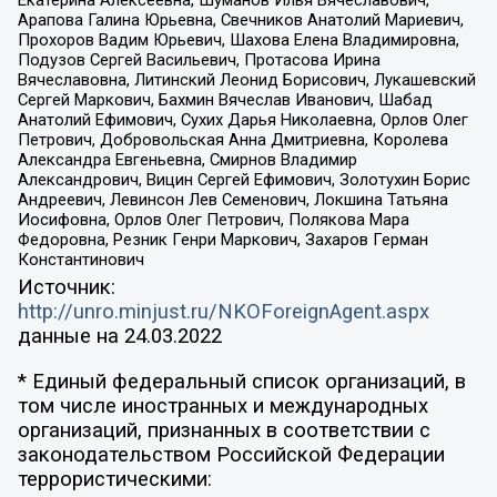
Арапова Галина Юрьевна, Свечников Анатолий Мариевич,
Прохоров Вадим Юрьевич, Шахова Елена Владимировна,
Подузов Сергей Васильевич, Протасова Ирина
Вячеславовна, Литинский Леонид Борисович, Лукашевский
Сергей Маркович, Бахмин Вячеслав Иванович, Шабад
Анатолий Ефимович, Сухих Дарья Николаевна, Орлов Олег
Петрович, Добровольская Анна Дмитриевна, Королева
Александра Евгеньевна, Смирнов Владимир
Александрович, Вицин Сергей Ефимович, Золотухин Борис
Андреевич, Левинсон Лев Семенович, Локшина Татьяна
Иосифовна, Орлов Олег Петрович, Полякова Мара
Федоровна, Резник Генри Маркович, Захаров Герман
Константинович
Источник:
http://unro.minjust.ru/NKOForeignAgent.aspx
данные на
24.03.2022
* Единый федеральный список организаций, в
том числе иностранных и международных
организаций, признанных в соответствии с
законодательством Российской Федерации
террористическими: