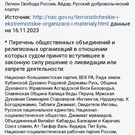
Легион Свобода России, Айдар, Русский добровольческий
корпус
Источник:
http://nac.gov.ru/terroristicheskie-i-
ekstremistskie-organizacii-i-materialy.html
данные
на
16.11.2023
* Перечень общественных объединений и
религиозных организаций в отношении
которых судом принято вступившее в
законную силу решение о ликвидации или
запрете деятельности:
Национал-большевистская партия, ВЕК РА, Рада земли
Кубанской Духовно Родовой Державы Русь, Община
Духовного Управления Асгардской Веси Беловодья,
Славянская Община Капища Веды Перуна, Мужская
Духовная Семинария Староверов-Инглингов, Нурджулар, К
Богодержавию, Таблиги Джамаат, Свидетели Иеговы,
Русское национальное единство, Национал-
социалистическое общество, Джамаат мувахидов,
Объединенный Вилайат Кабарды, Балкарии и Карачая,
Союз славян, Ат-Такфир Валь-Хиджра, Пит Буль,
Национал-социалистическая рабочая партия России,