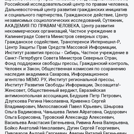
Российский исследовательский центр по правам человека,
Дальневосточный центр развития гражданских инициатив
и социального партнерства, Гражданское действие, Центр
независимых социологических исследований, Сутяжник,
АКАДЕМИЯ ПО ПРАВАМ ЧЕЛОВЕКА, Центр развития
некоммерческих организаций, Частное учреждение в
Калининграде Совета Министров северных стран,
Гражданское содействие, Трансперенси Интернешнл-Р,
Центр Защиты Прав Средств Массовой Информации,
Институт развития прессы - Сибирь, Частное учреждение в
Санкт-Петербурге Совета Министров Северных Стран,
Фонд поддержки свободы прессы, Гражданский контроль,
Человек и Закон, Общественная комиссия по сохранению
наследия академика Сахарова, Информационное
агентство МЕМО. РУ, Институт региональной прессы,
Институт Развития Свободы Информации, Экозащита!-
Женсовет, Общественный вердикт, Евразийская
антимонопольная ассоциация, Бедушев Петр Петрович,
Дзугкоева Регина Николаевна, Кривенко Сергей
Владимирович, Милославский Павел Юрьевич, Шнырова
Ольга Вадимовна, Чанышева Лилия Айратовна, Сидорович
Ольга Борисовна, Туровский Александр Алексеевич,
Васильева Анастасия Евгеньевна, Ривина Анна Валерьевна,
Бойко Анатолий Николаевич, Дугин Сергей Георгиевич,
Пивоваров Андрей Сергеевич, Аверин Виталий Евгеньевич,