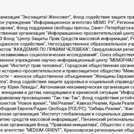
Общество с ограниченной ответственностью "Радио Свободная Европа/Радио Свобода", Чешское информационное агентство "MEDIUM-ORIENT", Красноярская региональная общественная организация "Мы против СПИДа", Камалягин Денис Николаевич, Маркелов Сергей Евгеньевич, Пономарев Лев Александрович, Савицкая Людмила Алексеевна, Автономная некоммерческая организация "Центр по работе с проблемой насилия "НАСИЛИЮ.НЕТ", Межрегиональный профессиональный союз работников здравоохранения "Альянс врачей", Юридическое лицо, зарегистрированное в Латвийской Республике, SIA "Medusa Project" (регистрационный номер 40103797863, дата регистрации 10.06.2014), Некоммерческая организация "Фонд по борьбе с коррупцией", Автономная некоммерческая организация "Институт права и публичной политики", Баданин Роман Сергеевич, Гликин Максим Александрович, Железнова Мария Михайловна, Лукьянова Юлия Сергеевна, Маетная Елизавета Витальевна, Маняхин Петр Борисович, Чуракова Ольга Владимировна, Ярош Юлия Петровна, Юридическое лицо "The Insider SIA", зарегистрированное в Риге, Латвийская Республика (дата регистрации 26.06.2015), являющееся администратором доменного имени интернет-издания "The Insider SIA", https://theins.ru, Постернак Алексей Евгеньевич, Рубин Михаил Аркадьевич, Анин Роман Александрович, Юридическое лицо Istories fonds, зарегистрированное в Латвийской Республике (регистрационный номер 50008295751, дата регистрации 24.02.2020), Великовский Дмитрий Александрович, Долинина Ирина Николаевна, Мароховская Алеся Алексеевна, Шлейнов Роман Юрьевич, Шмагун Олеся Валентиновна, Общество с ограниченной ответственностью "Альтаир 2021", Общество с ограниченной ответственностью "Вега 2021", Общество с ограниченной ответственностью "Главный редактор 2021", Общество с ограниченной ответственностью "Ромашки монолит", Важенков Артем Валерьевич, Ивановская областная общественная организация "Центр гендерных исследований", Гурман Юрий Альбертович, Медиапроект "ОВД-Инфо", Егоров Владимир Владимирович, Жилинский Владимир Александрович, Общество с ограниченной ответственностью "ЗП", Иванова София Юрьевна, Карезина Инна Павловна, Кильтау Екатерина Викторовна, Петров Алексей Викторович, Пискунов Сергей Евгеньевич, Смирнов Сергей Сергеевич, Тихонов Михаил Сергеевич, Общество с ограниченной ответственностью "ЖУРНАЛИСТ-ИНОСТРАННЫЙ АГЕНТ", Арапова Галина Юрьевна, Вольтская Татьяна Анатольевна, Американская компания "Mason G.E.S. Anonymous Foundation" (США), являющаяся владельцем интернет-издания https://mnews.world/, Компания "Stichting Bellingcat", зарегистрированная в Нидерландах (дата регистрации 11.07.2018), Захаров Андрей Вячеславович, Клепиковская Екатерина Дмитриевна, Общество с ограниченной ответственностью "МЕМО", Перл Роман Александрович, Симонов Евгений Алексеевич, Соловьева Елена Анатольевна, Сотников Даниил Владимирович, Сурначева Елизавета Дмитриевна, Автономная некоммерческая организация по защите прав человека и информированию населения "Якутия – Наше Мнение", Общество с ограниченной ответственностью "Москоу диджитал медиа", с 26.01.2023 Общество с ограниченной ответственностью "Чайка Белые сады", Ветошкина Валерия Валерьевна, Заговора Максим Александрович, Межрегиональное общественное движение "Российская ЛГБТ - сеть", Оленичев Максим Владимирович, Павлов Иван Юрьевич, Скворцова Елена Сергеевна, Общество с ограниченной ответственностью "Как бы инагент", Кочетков Игорь Викторович, Общество с ограниченной ответственностью "Честные выборы", Еланчик Олег Александрович, Общество с ограниченной ответственностью "Нобелевский призыв", Гималова Регина Эмилевна, Григорьев Андрей Валерьевич, Григорьева Алина Александровна, Ассоциация по содействию защите прав призывников, альтернативнослужащих и военнослужащих "Правозащитная группа "Гражданин.Армия.Право", Хисамова Регина Фаритовна, Автономная некоммерческая организация по реализа