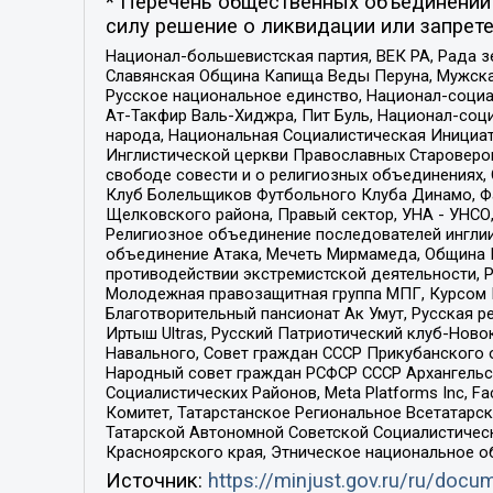
* Перечень общественных объединений 
силу решение о ликвидации или запрете
Национал-большевистская партия, ВЕК РА, Рада 
Славянская Община Капища Веды Перуна, Мужская
Русское национальное единство, Национал-социа
Ат-Такфир Валь-Хиджра, Пит Буль, Национал-соц
народа, Национальная Социалистическая Инициат
Инглистической церкви Православных Староверов
свободе совести и о религиозных объединениях,
Клуб Болельщиков Футбольного Клуба Динамо, Фа
Щелковского района, Правый сектор, УНА - УНСО, У
Религиозное объединение последователей инглии
объединение Атака, Мечеть Мирмамеда, Община К
противодействии экстремистской деятельности, 
Молодежная правозащитная группа МПГ, Курсом П
Благотворительный пансионат Ак Умут, Русская ре
Иртыш Ultras, Русский Патриотический клуб-Нов
Навального, Совет граждан СССР Прикубанского 
Народный совет граждан РСФСР СССР Архангельск
Социалистических Районов, Meta Platforms Inc, 
Комитет, Татарстанское Региональное Всетатар
Татарской Автономной Советской Социалистическ
Красноярского края, Этническое национальное о
Источник:
https://minjust.gov.ru/ru/doc