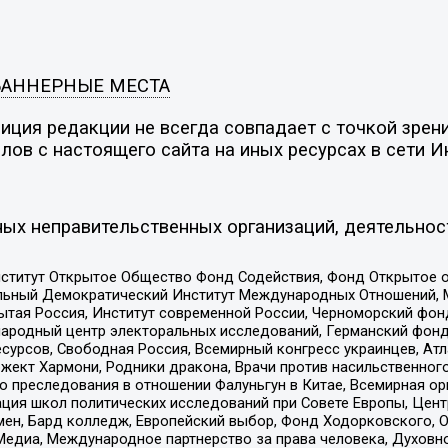
БАННЕРНЫЕ МЕСТА
ция редакции не всегда совпадает с точкой зрени
ов с настоящего сайта на иных ресурсах в сети И
ых неправительственных организаций, деятельнос
ститут Открытое Общество Фонд Содействия, Фонд Открытое 
альный Демократический Институт Международных Отношений,
тая Россия, Институт современной России, Черноморский фонд
родный центр электоральных исследований, Германский фонд
рсов, Свободная Россия, Всемирный конгресс украинцев, Атла
ект Хармони, Родники дракона, Врачи против насильственного
ию преследования в отношении Фалуньгун в Китае, Всемирная о
ация школ политических исследований при Совете Европы, Цен
мен, Бард колледж, Европейский выбор, Фонд Ходорковского,
едиа, Международное партнерство за права человека, Духовно