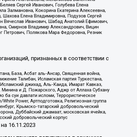
Беляев Сергей Иванович, Голубева Елена
ила Залмановна, Кокорина Екатерина Алексеевна,
, Шахова Елена Владимировна, Подузов Сергей
ин Вячеслав Иванович, Шабад Анатолий Ефимович,
вна, Смирнов Владимир Александрович, Вицин
ег Петрович, Полякова Мара Федоровна, Резник
ганизаций, признанных в соответствии с
на, База, Асбат аль-Ансар, Священная война,
ижение Талибан, Исламская партия Туркестана,
Исламский джихад, Аль-Каида, Имарат Кавказ,
 Минина и Д. Пожарского, Аджр от Аллаха Субхану
о ба суи давлати исломи, Террористическое
/White Power, Артподготовка, Религиозная группа
Оренбург, Крымско-татарский добровольческий
орона, Дуббайский джамаат, московская ячейка,
усский добровольческий корпус
 на
16.11.2023