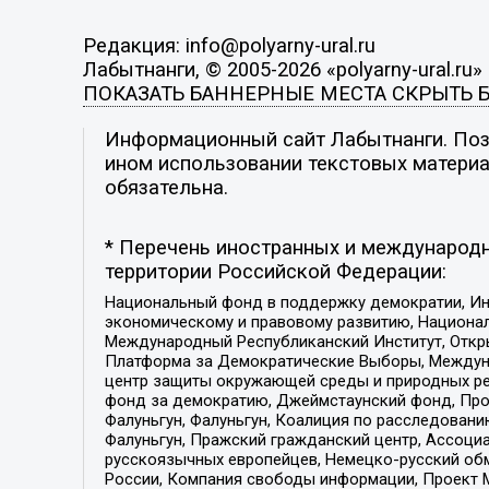
Редакция: info@polyarny-ural.ru
Лабытнанги, © 2005-2026 «polyarny-ural.ru»
ПОКАЗАТЬ БАННЕРНЫЕ МЕСТА
СКРЫТЬ 
Информационный сайт Лабытнанги. Пози
ином использовании текстовых материал
обязательна.
* Перечень иностранных и международн
территории Российской Федерации:
Национальный фонд в поддержку демократии, Ин
экономическому и правовому развитию, Национ
Международный Республиканский Институт, Откры
Платформа за Демократические Выборы, Междуна
центр защиты окружающей среды и природных ресу
фонд за демократию, Джеймстаунский фонд, Прож
Фалуньгун, Фалуньгун, Коалиция по расследован
Фалуньгун, Пражский гражданский центр, Ассоци
русскоязычных европейцев, Немецко-русский об
России, Компания свободы информации, Проект М