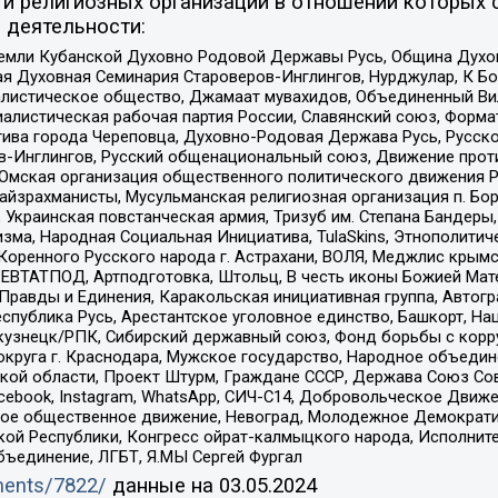
и религиозных организаций в отношении которых 
 деятельности:
земли Кубанской Духовно Родовой Державы Русь, Община Духо
 Духовная Семинария Староверов-Инглингов, Нурджулар, К Бо
листическое общество, Джамаат мувахидов, Объединенный Вил
иалистическая рабочая партия России, Славянский союз, Форма
ива города Череповца, Духовно-Родовая Держава Русь, Русск
-Инглингов, Русский общенациональный союз, Движение против
 Омская организация общественного политического движения Р
йзрахманисты, Мусульманская религиозная организация п. Бо
краинская повстанческая армия, Тризуб им. Степана Бандеры, Бр
зма, Народная Социальная Инициатива, TulaSkins, Этнополитич
оренного Русского народа г. Астрахани, ВОЛЯ, Меджлис крымс
РЕВТАТПОД, Артподготовка, Штольц, В честь иконы Божией Мате
равды и Единения, Каракольская инициативная группа, Автогра
спублика Русь, Арестантское уголовное единство, Башкорт, Наци
окузнецк/РПК, Сибирский державный союз, Фонд борьбы с кор
округа г. Краснодара, Мужское государство, Народное объедин
ой области, Проект Штурм, Граждане СССР, Держава Союз Сов
Facebook, Instagram, WhatsApp, СИЧ-С14, Добровольческое Движ
ское общественное движение, Невоград, Молодежное Демократ
ой Республики, Конгресс ойрат-калмыцкого народа, Исполнит
бъединение, ЛГБТ, Я.МЫ Сергей Фургал
uments/7822/
данные на
03.05.2024