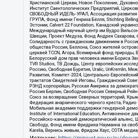
Христианской Церкви, Новое Поколение, Духовн
Институт Саентологических Предприятий, Церков
СВОБОДНЫЙ ИДЕЛЬ-УРАЛ, Ассоциация развития ж
ГРУПА, Фонд имени Генриха Бёлля, Stichting Bellin
Эстонии, Calvert 22 Foundation, Канадский укра
Международный научный центр им Вудро Вильсона
Швеции, Проект Медуза, Фонд Андрея Сахарова, Ф
Солидарность с гражданским движением в России 
общества Россия, Беллона, Союз жителей острово
церквей TCCN, Агора, Всемирный фонд природы, B
Белорусский дом прав человека имени Бориса Зво
TVR Studios, ТВ Дождь, Центр европейских иссл
Россию, Свободная Бурятия, Uralic, UnKremlin, 
Развития, Комитет-2024, Центрально-Европейски
трактатов Свидетелей Иеговы, Гражданский Совет
РЭНД корпорейшн, Русская Америка за демократи
Россия Берлин, Свободная Россия Северный Рейн-В
Союз за возвращение Северных территорий, Крымско
Федерация анархического черного креста, Радио
Мобильная академия поддержки гендерной демократи
Institute of International Education, Антивоенн
Российско-канадский демократический альянс, 
Свободу, Фонд имени Фридриха Науманна за свобо
Karelia, Вернись живым, Фридом Хаус, СОТА меди