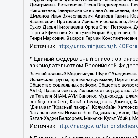
Дмитриевна, Вититинова Елена Владимировна, Ба
Николаевна, Ганнушкина Светлана Алексеевна, За
Шуманов Илья Вячеславович, Арапова Галина Юрь
Васильевич, Протасова Ирина Вячеславовна, Лит
Сухих Дарья Николаевна, Орлов Олег Петрович, 
Сергей Ефимович, Золотухин Борис Андреевич, Л
Генри Маркович, Захаров Герман Константинович
Источник:
http://unro.minjust.ru/NKOFore
* Единый федеральный список организа
законодательством Российской Федера
Высший военный Маджлисуль Шура Объединенных с
Исламская группа, Братья-мусульмане, Партия ис
Общество социальных реформ, Общество возрожд
АБТО, Правый сектор, Исламское государство, Д
уа Тагьаля SHAM, АУМ Синрике, Муджахеды джама
сообщество Сеть, Катиба Таухид валь-Джихад, Хай
“Джамаат “Красный пахарь”, Колумбайн, Хатлонск
батальон имени Номана Челебиджихана, Азов, Па
Батал-Хаджи Белхороев, Маньяки Культ Убийц, М
Источник:
http://nac.gov.ru/terroristichesk