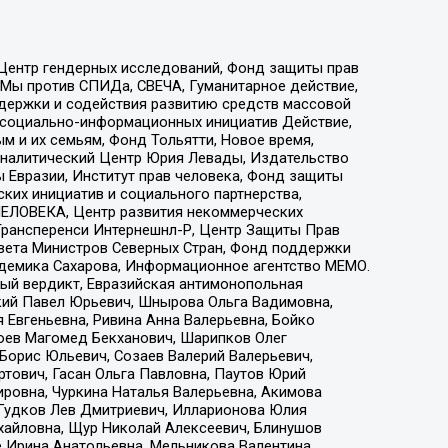
 Центр гендерных исследований, Фонд защиты прав
 Мы против СПИДа, СВЕЧА, Гуманитарное действие,
ддержки и содействия развитию средств массовой
р социально-информационных инициатив Действие,
 и их семьям, Фонд Тольятти, Новое время,
, Аналитический Центр Юрия Левады, Издательство
 Евразии, Институт прав человека, Фонд защиты
ких инициатив и социального партнерства,
ЕЛОВЕКА, Центр развития некоммерческих
 Трансперенси Интернешнл-Р, Центр Защиты Прав
овета Министров Северных Стран, Фонд поддержки
адемика Сахарова, Информационное агентство МЕМО.
ый вердикт, Евразийская антимонопольная
кий Павел Юрьевич, Шнырова Ольга Вадимовна,
 Евгеньевна, Ривина Анна Валерьевна, Бойко
хоев Магомед Бекханович, Шарипков Олег
Борис Юльевич, Созаев Валерий Валерьевич,
тович, Гасан Ольга Павловна, Паутов Юрий
ровна, Чуркина Наталья Валерьевна, Акимова
 Гудков Лев Дмитриевич, Илларионова Юлия
ихайловна, Щур Николай Алексеевич, Блинушов
е Ирина Анатольевна, Мельникова Валентина