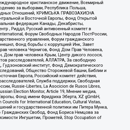
еждународное христианское движение, Всемирный
людению за выборами, Республика Польша,
народных Отношений, КРИМСЬКА ПРАВОЗАХИСНА
ы Центральной и Восточной Европы, Фонд Открытой
иональная федерация Канады, Декабристы,
тр , Риддл, Русский антивоенный комитет в
nternational, Форум Свободных Народов ПостРоссии,
дарственного управления, Форум гражданского
рнешнл, Фонд борьбы с коррупцией Инк, Завет
прав человека Чернигов, Фонд Дом Прав Человека,
н, Дом прав человека Крым, Центр дикого лосося,
стов расследователей, АЛЛАТРА, За свободную
д, Гудзоновский институт, Фонд Демократического
сследований, Общество Сторожевой башни, Библии и
сточная Европа, Российский комитет действия,
-расследователей, Служба поддержки, Свободная
 Russie-Libertes, La Asocicion de Rusos Libres,
an Election Monitor, Article 19, Мнение медиа,
Европы, Фонд имени Фридриха Эберта, XZ gGmbH,
ls for International Education, Cultural Vistas,
ошений и государственной политики им Питера Мунка,
 Гражданских Свобод, Фонд Бориса Немцова за
имости Ингушетии, Прометей, Stop Occupation of