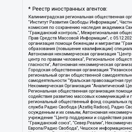
* Реестр иностранных агентов:
Калининградская региональная общественная организация "Экозащита!-Женсовет", Фонд содействия защите прав и свобод граждан "Общественный вердикт", Фонд "Институт Развития Свободы Информации", Частное учреждение "Информационное агентство МЕМО. РУ", Региональная общественная организация "Общественная комиссия по сохранению наследия академика Сахарова", Фонд поддержки свободы прессы, Санкт-Петербургская общественная правозащитная организация "Гражданский контроль", Межрегиональная общественная организация "Информационно-просветительский центр "Мемориал", Региональный Фонд "Центр Защиты Прав Средств Массовой Информации", с 05.12.2023 Фонд "Центр Защиты Прав Средств массовой информации", Региональная общественная благотворительная организация помощи беженцам и мигрантам "Гражданское содействие", Негосударственное образовательное учреждение дополнительного профессионального образования (повышение квалификации) специалистов "АКАДЕМИЯ ПО ПРАВАМ ЧЕЛОВЕКА", Свердловская региональная общественная организация "Сутяжник", Автономная некоммерческая организация "Центр независимых социологических исследований", Союз общественных объединений "Российский исследовательский центр по правам человека", Региональное общественное учреждение научно-информационный центр "МЕМОРИАЛ", Некоммерческая организация "Фонд защиты гласности", Автономная некоммерческая организация "Институт прав человека", Городская общественная организация "Екатеринбургское общество "МЕМОРИАЛ", Городская общественная организация "Рязанское историко-просветительское и правозащитное общество "Мемориал" (Рязанский Мемориал), Челябинский региональный орган общественной самодеятельности – женское общественное объединение "Женщины Евразии", Челябинский региональный орган общественной самодеятельности "Уральская правозащитная группа", Фонд содействия защите здоровья и социальной справедливости имени Андрея Рылькова, Автономная Некоммерческая Организация "Аналитический Центр Юрия Левады", Автономная некоммерческая организация социальной поддержки населения "Проект Апрель", Региональная общественная организация помощи женщинам и детям, находящимся в кризисной ситуации "Информационно-методический центр "Анна", Фонд содействия развитию массовых коммуникаций и правовому просвещению "Так-так-Так", Фонд содействия устойчивому развитию "Серебряная тайга", Свердловский региональный общественный фонд социальных проектов "Новое время", "Idel.Реалии", Кавказ.Реалии, Крым.Реалии, Телеканал Настоящее Время, Татаро-башкирская служба Радио Свобода (Azatliq Radiosi), Радио Свободная Европа/Радио Свобода (PCE/PC), "Сибирь.Реалии", "Фактограф", Благотворительный фонд помощи осужденным и их семьям, Автономная некоммерческая организация "Институт глобализации и социальных движений", Фонд "В защиту прав заключенных", Частное учреждение "Центр поддержки и содействия развитию средств массовой информации", Пензенский региональный общественный благотворительный фонд "Гражданский союз", "Север.Реалии", Некоммерческая организация Фонд "Правовая инициатива", 