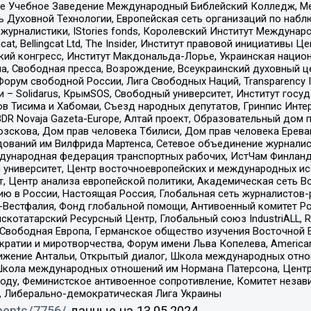
ое Учебное Заведение Международный Библейский Колледж, М
ь Духовной Технологии, Европейская сеть организаций по наб
урналистики, IStories fonds, Королевский Институт Между
gcat, Bellingcat Ltd, The Insider, Институт правовой инициатив
инский конгресс, Институт Макдональда-Лорье, Украинская нац
, Свободная пресса, Возрождение, Всеукраинский духовный цен
орум свободной России, Лига Свободных Наций, Transparеncy I
– Solidarus, КрымSOS, Свободный университет, Институт госу
в Тисима и Хабомаи, Съезд народных депутатов, Гринпис Инте
DR Novaja Gazeta-Europe, Алтай проект, Образовательный дом 
зскова, Дом прав человека Тбилиси, Дом прав человека Ерева
едований им Вилфрида Мартенса, Сетевое объединение журнали
Международная федерация транспортных рабочих, ИстЧам Финлан
й университет, Центр восточноевропейских и международных и
, Центр анализа европейской политики, Академическая сеть Во
ю в России, Настоящая Россия, Глобальная сеть журналистов
естфалия, Фонд глобальной помощи, Антивоенный комитет России,
татарский Ресурсный Центр, Глобальный союз IndustriALL, Russi
 Свободная Европа, Германское общество изучения Восточной 
и и миротворчества, Форум имени Льва Копелева, American Counci
ое движение Антальи, Открытый диалог, Школа международных отн
Школа международных отношений им Нормана Патерсона, Центр
ду, Феминистское антивоенное сопротивление, Комитет независ
а, Либерально-демократическая Лига Украины