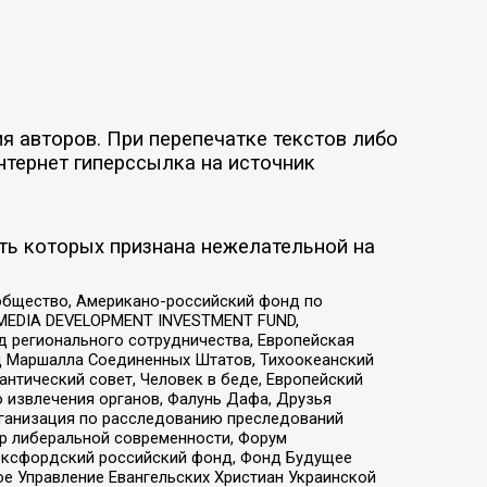
я авторов. При перепечатке текстов либо
нтернет гиперссылка на источник
ть которых признана нежелательной на
общество, Американо-российский фонд по
 MEDIA DEVELOPMENT INVESTMENT FUND,
 регионального сотрудничества, Европейская
 Маршалла Соединенных Штатов, Тихоокеанский
нтический совет, Человек в беде, Европейский
 извлечения органов, Фалунь Дафа, Друзья
рганизация по расследованию преследований
тр либеральной современности, Форум
 Оксфордский российский фонд, Фонд Будущее
е Управление Евангельских Христиан Украинской