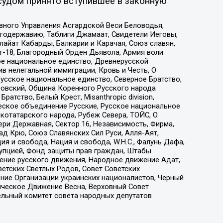
судом принято вступившее в законную
вного Управления Асгардской Веси Беловодья,
годержавию, Таблиги Джамаат, Свидетели Иеговы,
айат Кабарды, Балкарии и Карачая, Союз славян,
т-18, Благородный Орден Дьявола, Армия воли
ое национальное единство, Древнерусской
 нелегальной иммиграции, Кровь и Честь, О
усское национальное единство, Северное Братство,
ровский, Община Коренного Русского народа
атство, Белый Крест, Misanthropic division,
еское объединение Русские, Русское национальное
котатарского народа, Рубеж Севера, ТОЙС, О
ри Державная, Сектор 16, Независимость, Фирма,
д Крю, Союз Славянских Сил Руси, Алля-Аят,
я и свобода, Нация и свобода, W.H.С., Фалунь Дафа,
рупцией, Фонд защиты прав граждан, Штабы
ение русского движения, Народное движение Адат,
етских Светлых Родов, Совет Советских
ение Организации украинских националистов, Черный
ическое Движение Весна, Верховный Совет
ельный комитет совета народных депутатов