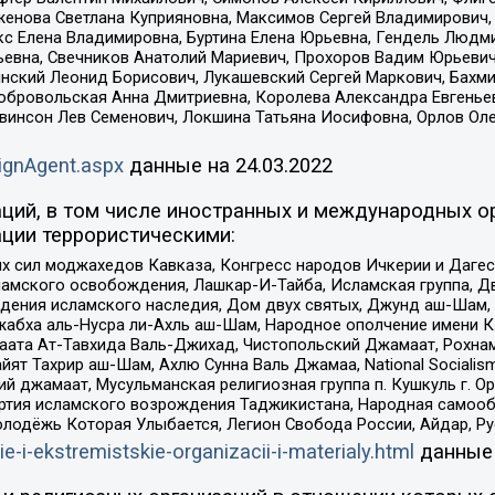
женова Светлана Куприяновна, Максимов Сергей Владимирович, 
кс Елена Владимировна, Буртина Елена Юрьевна, Гендель Людм
евна, Свечников Анатолий Мариевич, Прохоров Вадим Юрьевич
инский Леонид Борисович, Лукашевский Сергей Маркович, Бахм
Добровольская Анна Дмитриевна, Королева Александра Евгенье
евинсон Лев Семенович, Локшина Татьяна Иосифовна, Орлов Ол
ignAgent.aspx
данные на
24.03.2022
ций, в том числе иностранных и международных ор
ции террористическими:
ил моджахедов Кавказа, Конгресс народов Ичкерии и Дагеста
ламского освобождения, Лашкар-И-Тайба, Исламская группа, Дв
ения исламского наследия, Дом двух святых, Джунд аш-Шам, 
жабха аль-Нусра ли-Ахль аш-Шам, Народное ополчение имени К.
ата Ат-Тавхида Валь-Джихад, Чистопольский Джамаат, Рохнам
ят Тахрир аш-Шам, Ахлю Сунна Валь Джамаа, National Socialism
ий джамаат, Мусульманская религиозная группа п. Кушкуль г. 
ртия исламского возрождения Таджикистана, Народная самооб
олодёжь Которая Улыбается, Легион Свобода России, Айдар, Р
ie-i-ekstremistskie-organizacii-i-materialy.html
данные