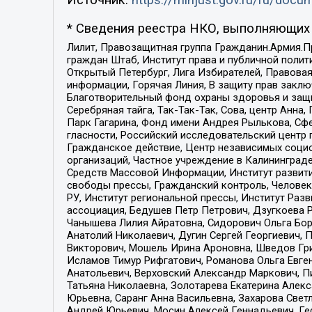
Источник:
https://minjust.gov.ru/ru/doc
* Сведения реестра НКО, выполняющих 
Лилит, Правозащитная группа Гражданин.Армия.П
граждан Штаб, Институт права и публичной поли
Открытый Петербург, Лига Избирателей, Правова
информации, Горячая Линия, В защиту прав закл
Благотворительный фонд охраны здоровья и защи
Серебряная тайга, Так-Так-Так, Сова, центр Анн
Парк Гагарина, Фонд имени Андрея Рылькова, Сф
гласности, Российский исследовательский центр 
Гражданское действие, Центр независимых соци
организаций, Частное учреждение в Калининград
Средств Массовой Информации, Институт развити
свободы прессы, Гражданский контроль, Человек
РУ, Институт региональной прессы, Институт Ра
ассоциация, Бедушев Петр Петрович, Дзугкоева 
Чанышева Лилия Айратовна, Сидорович Ольга Бори
Анатолий Николаевич, Дугин Сергей Георгиевич, 
Викторович, Мошель Ирина Ароновна, Шведов Гри
Исламов Тимур Рифгатович, Романова Ольга Евге
Анатольевич, Верховский Александр Маркович, П
Татьяна Николаевна, Золотарева Екатерина Алек
Юрьевна, Саранг Анна Васильевна, Захарова Свет
Андрей Юрьевич, Мосин Алексей Геннадьевич, Ге