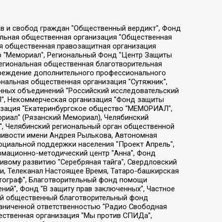
ции социально-правовых программ "Лилит", Дальневосточное общественное движение "Маяк", Санкт-Петербургская ЛГБТ-инициативная группа "Выход", Инициативная группа ЛГБТ+ "Реверс", Алексеев Андрей Викторович, Бекбулатова Таисия Львовна, Беляев Иван Михайлович, Владыкина Елена Сергеевна, Гельман Марат Александрович, Никульшина Вероника Юрьевна, Толоконникова Надежда Андреевна, Шендерович Виктор Анатольевич, Общество с ограниченной ответственностью "Данное сообщение", Общество с ограниченной ответственностью Издательский дом "Новая глава", Айнбиндер Александра Александровна, Московский комьюнити-центр для ЛГБТ+инициатив, Благотворительный фонд развития филантропии, Deutsche Welle (Германия, Kurt-Schumacher-Strasse 3, 53113 Bonn), Борзунова Мария Михайловна, Воробьев Виктор Викторович, Голубева Анна Львовна, Константинова Алла Михайловна, Малкова Ирина Владимировна, Мурадов Мурад Абдулгалимович, Осетинская Елизавета Николаевна, Понасенков Евгений Николаевич, Ганапольский Матвей Юрьевич, Киселев Евгений Алексеевич, Борухович Ирина Григорьевна, Дремин Иван Тимофеевич, Дубровский Дмитрий Викторович, Красноярская региональная общественная организация поддержки и развития альтернативных образовательных технологий и межкультурных коммуникаций "ИНТЕРРА", Маяковская Екатерина Алексеевна, Фейгин Марк Захарович, Филимонов Андрей Викторович, Дзугкоева Регина Николаевна, Доброхотов Роман Александрович, Дудь Юрий Александрович, Елкин Сергей Владимирович, Кругликов Кирилл Игоревич, Сабунаева Мария Леонидовна, Семенов Алексей Владимирович, Шаинян Карен Багратович, Шульман Екатерина Михайловна, Асафьев Артур Валерьевич, Вахштайн Виктор Семенович, Венедиктов Алексей Алексеевич, Лушникова Екатерина Евгеньевна, Волков Леонид Михайлович, Невзоров Александр Глебович, Пархоменко Сергей Борисович, Сироткин Ярослав Николаевич, Кара-Мурза Владимир Владимирович, Баранова Наталья Владимировна, Гозман Леонид Яковлевич, Кагарлицкий Борис Юльевич, Климарев Михаил Валерьевич, Милов Владимир Станиславович, Автономная некоммерческая организация Краснодарский центр современного искусства "Типография", Моргенштерн Алишер Тагирович, Соболь Любовь Эдуардовна, Общество с ограниченной ответственностью "ЛИЗА НОРМ", Каспаров Гарри Кимович, Ходорковский Михаил Борисович, Общество с ограниченной ответственностью "Апрельские тезисы", Данилович Ирина Брониславовна, Кашин Олег Владимирович, Петров Николай Владимирович, Пивоваров Алексей Владимирович, Соколов Михаил Владимирович, Цветкова Юлия Владимировна, Чичваркин Евгений Александрович, Комитет против пыток/Команда против пыток, Общество с ограниченной ответственностью "Первый научный", Общество с ограниченной ответственностью "Вертолет и ко", Белоцерковская Вероника Борисовна, Кац Максим Евгеньевич, Лазарева Татьяна Юрьевна, Шаведдинов Руслан Табризович, Яшин Илья Валерьевич, Общество с ограниченной ответственностью "Иноагент ААВ", Алешковский Дмитрий Петрович, Альбац Евгения Марковна, Быков Дмитрий Львович, Галямина Юлия Евгеньевна, Лойко Сергей Леонидович, Мартынов Кирилл Константинович, Медведев Сергей Александрович, Крашенинников Федор Геннадиевич, Гордеева Катерина Вл