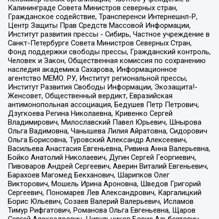
Калининграде Совета Министров северных стран,
Гражданское содействие, Трансперенси Интернешнл-Р,
Центр Защиты Прав Средств Массовой Информации,
Институт развития прессы - Сибирь, Частное учреждение в
Санкт-Петербурге Совета Министров Северных Стран,
Фонд поддержки свободы прессы, Гражданский контроль,
Человек и Закон, Общественная комиссия по сохранению
наследия академика Сахарова, Информационное
агентство МЕМО. РУ, Институт региональной прессы,
Институт Развития Свободы Информации, Экозащита!-
Женсовет, Общественный вердикт, Евразийская
антимонопольная ассоциация, Бедушев Петр Петрович,
Дзугкоева Регина Николаевна, Кривенко Сергей
Владимирович, Милославский Павел Юрьевич, Шнырова
Ольга Вадимовна, Чанышева Лилия Айратовна, Сидорович
Ольга Борисовна, Туровский Александр Алексеевич,
Васильева Анастасия Евгеньевна, Ривина Анна Валерьевна,
Бойко Анатолий Николаевич, Дугин Сергей Георгиевич,
Пивоваров Андрей Сергеевич, Аверин Виталий Евгеньевич,
Барахоев Магомед Бекханович, Шарипков Олег
Викторович, Мошель Ирина Ароновна, Шведов Григорий
Сергеевич, Пономарев Лев Александрович, Каргалицкий
Борис Юльевич, Созаев Валерий Валерьевич, Исламов
Тимур Рифгатович, Романова Ольга Евгеньевна, Щаров
Сергей Алексадрович, Цирульников Борис Альбертович,