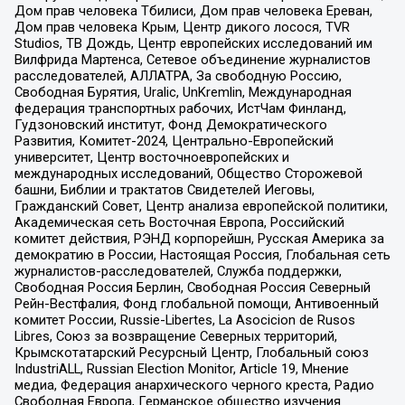
Дом прав человека Тбилиси, Дом прав человека Ереван,
Дом прав человека Крым, Центр дикого лосося, TVR
Studios, ТВ Дождь, Центр европейских исследований им
Вилфрида Мартенса, Сетевое объединение журналистов
расследователей, АЛЛАТРА, За свободную Россию,
Свободная Бурятия, Uralic, UnKremlin, Международная
федерация транспортных рабочих, ИстЧам Финланд,
Гудзоновский институт, Фонд Демократического
Развития, Комитет-2024, Центрально-Европейский
университет, Центр восточноевропейских и
международных исследований, Общество Сторожевой
башни, Библии и трактатов Свидетелей Иеговы,
Гражданский Совет, Центр анализа европейской политики,
Академическая сеть Восточная Европа, Российский
комитет действия, РЭНД корпорейшн, Русская Америка за
демократию в России, Настоящая Россия, Глобальная сеть
журналистов-расследователей, Служба поддержки,
Свободная Россия Берлин, Свободная Россия Северный
Рейн-Вестфалия, Фонд глобальной помощи, Антивоенный
комитет России, Russie-Libertes, La Asocicion de Rusos
Libres, Союз за возвращение Северных территорий,
Крымскотатарский Ресурсный Центр, Глобальный союз
IndustriALL, Russian Election Monitor, Article 19, Мнение
медиа, Федерация анархического черного креста, Радио
Свободная Европа, Германское общество изучения