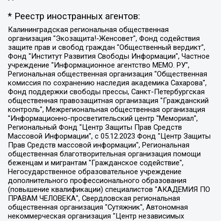
* Реестр иностранных агентов:
Калининградская региональная общественная организация "Экозащита!-Женсовет", Фонд содействия защите прав и свобод граждан "Общественный вердикт", Фонд "Институт Развития Свободы Информации", Частное учреждение "Информационное агентство МЕМО. РУ", Региональная общественная организация "Общественная комиссия по сохранению наследия академика Сахарова", Фонд поддержки свободы прессы, Санкт-Петербургская общественная правозащитная организация "Гражданский контроль", Межрегиональная общественная организация "Информационно-просветительский центр "Мемориал", Региональный Фонд "Центр Защиты Прав Средств Массовой Информации", с 05.12.2023 Фонд "Центр Защиты Прав Средств массовой информации", Региональная общественная благотворительная организация помощи беженцам и мигрантам "Гражданское содействие", Негосударственное образовательное учреждение дополнительного профессионального образования (повышение квалификации) специалистов "АКАДЕМИЯ ПО ПРАВАМ ЧЕЛОВЕКА", Свердловская региональная общественная организация "Сутяжник", Автономная некоммерческая организация "Центр независимых социологических исследований", Союз общественных объединений "Российский исследовательский центр по правам человека", Региональное общественное учреждение научно-информационный центр "МЕМОРИАЛ", Некоммерческая организация "Фонд защиты гласности", Автономная некоммерческая организация "Институт прав человека", Городская общественная организация "Екатеринбургское общество "МЕМОРИАЛ", Городская общественная организация "Рязанское историко-просветительское и правозащитное общество "Мемориал" (Рязанский Мемориал), Челябинский региональный орган общественной самодеятельности – женское общественное объединение "Женщины Евразии", Челябинский региональный орган общественной самодеятельности "Уральская правозащитная группа", Фонд содействия защите здоровья и социальной справедливости имени Андрея Рылькова, Автономная Некоммерческая Организация "Аналитический Центр Юрия Левады", Автономная некоммерческая организация социальной поддержки населения "Проект Апрель", Региональная общественная организация помощи женщинам и детям, находящимся в кризисной ситуации "Информационно-методический центр "Анна", Фонд содействия развитию массовых коммуникаций и правовому просвещению "Так-так-Так", Фонд содействия устойчивому развитию "Серебряная тайга", Свердловский региональный общественный фонд социальных проектов "Новое время", "Idel.Реалии", Кавказ.Реалии, Крым.Реалии, Телеканал Настоящее Время, Татаро-башкирская служба Радио Свобода (Azatliq Radiosi), Радио Свободная Европа/Радио Свобода (PCE/PC), "Сибирь.Реалии", "Фактограф", Благотворительный фонд помощи осужденным и их семьям, Автономная некоммерческая организация "Институт глобализации и социальных движений", Фонд "В защиту прав заключенных", Частное учреждение "Центр поддержки и содействия развитию средств массовой информации", Пензенский региональный общественный благотворительный фонд "Гражданский союз", "Север.Реалии", Некоммерческая организация Фонд "Правовая инициатива", Общество с ограниченной ответственностью "Радио Свободная Европа/Радио Свобода", Чешское информационное агентство "MEDIUM-ORIENT", Красноярская региональная общественная организация "Мы против СПИДа", Камалягин Денис Николаевич, Маркелов Сергей Евгеньевич, Пономарев Лев Александрович, Савицкая Людмила Алексеевна, Автономная некоммерческая организация "Центр по работе с проблемой насилия "НАСИЛИЮ.НЕТ", Межрегиональный профессиональный союз работников здравоохранения "Альянс врачей", Юридическое лицо, зарегистрированное в Латвийской Республике, SIA "Medusa Project" (регистрационный номер 40103797863, дата регистрации 10.06.2014), Некоммерческая организация "Фонд по борьбе с коррупцией", Автономная некоммерческая организация "Институт права и публичной политики", Баданин Роман Сергеевич, Гликин Максим Александрович, Железнова Мария Михайловна, Лукьянова Юлия Сергеевна, Маетная Елизавета Витальевна, Маняхин Петр Борисович, Чуракова Ольга Владимировна, Ярош Юлия Петровна, Юридическое лицо "The Insider SIA", зарегистрированное в Риге, Латвийская Республика (дата регистрации 26.06.2015), являющееся администратором доменного имени интернет-издания "The Insider SIA", https://theins.ru, Постернак Алексей Евгеньевич, Рубин Михаил Аркадьевич, Анин Роман Александрович, Юридическое лицо Istories fonds, зарегистрированное в Латвийской Республике (регистрационный номер 50008295751, дата регистрации 24.02.2020), Великовский Дмитрий Александрович, Долинина Ирина Николаевна, Мароховская Алеся Алексеевна, Шлейнов Роман Юрьевич, Шмагун Олеся Валентиновна, Общество с ограниченной ответственностью "Альтаир 2021", Общество с ограниченной ответственностью "Вега 2021", Общество с ограниченной ответственностью "Главный редактор 2021", Общество с ограниченной ответственностью "Ромашки монолит", Важенков Артем Валерьевич, Ивановская областная общественная организация "Центр гендерных исследований", Гурман Юрий Альбертович, Медиапроект "ОВД-Инфо", Егоров Владимир Владимирович, Жилинский Владимир Александрович, Общество с ограниченной ответственностью "ЗП", Иванова София Юрьевна, Карезина Инна Павловна, Кильтау Екатерина Викторовна, Петров Алексей Викторович, Пискунов Сергей Евгеньевич, Смирнов Сергей Сергеевич, Тихонов Михаил Сергеевич, Общество с ограниченной ответственностью "ЖУРНАЛИСТ-ИНОСТРАННЫЙ АГЕНТ", Арапова Галина Юрьевна, Вольтская Татьяна Анатольевна, Американская компания "Mason G.E.S. Anonymous Foundation" (США), являющаяся владельцем интернет-издания https://mnews.world/, Компания "Stichting Bellingcat", зарегистрированная в Нидерландах (дата регистрации 11.07.2018), Захаров Андрей Вячеславович, Клепиковская Екатерина Дмитриевна, Общество с ограниченной ответственностью "МЕМО", Перл Роман Александрович, Симонов Евгений Алексеевич, Соловьева Елена Анатольевна, Сотников Даниил Владимирович, Сурначева Елизавета Дмитриевна, Автономная некоммерческая организация по защите прав человека и информированию населения "Якутия – Наше Мнение", Общество с ограниченной ответственностью "Москоу диджитал медиа", с 26.01.2023 Общество с ограниченной ответственностью "Чайка Белые сады", Ветошкина Валерия Валерьевна, Заговора Максим Александрович, Межрегиональное общественное движение "Российская ЛГБТ - сеть", Оленичев Максим Владимирович, Павлов Иван Юрьевич, Скворцова Елена Сергеевна, Общество с ограниченной ответственностью "Как бы инагент", Кочетков Игорь Викторович, Общество с ограниченной ответственностью "Честные выборы", Еланчик Олег Александрович, Общество с ограниченной ответственностью "Нобелевский призыв", Гималова Регина Эмилевна, Григорьев Андрей Валерьевич, Григорьева Алина Александровна, Ассоциация по содействию защите прав призывников, альтернативнослужащих и военнослужащих "Правозащитная группа "Гражданин.Армия.Право", Хисамова Регина Фаритовна, Автономная некоммерческая организация по реализации социально-правовых программ "Лилит", Дальневосточное общественное движение "Маяк", Санкт-Петербургская ЛГБТ-инициативная группа "Выход", Инициативная группа ЛГБТ+ "Реверс", Алексеев Андрей Викторович, Бекбулатова Таисия Львовна, Беляев Иван Михайлович, Владыкина Елена Сергеевна, Гельман Марат Александрович, Никульшина Вероника Юрьевна, Толоконникова Надежда Андреевна, Шендерович Виктор Анатольевич, Общество с ограниченной ответственностью "Данное сообщение", Общество с ограниченной ответственностью Издательский дом "Новая глава", Айнбиндер Александра Александровна, Московский комьюнити-центр для ЛГБТ+инициатив, Благотворительный фонд развития филантропии, Deutsche Welle (Германия, Kurt-Schumacher-Strasse 3, 53113 Bonn), Борзунова Мария Михайловна, Воробьев Виктор Викторович, Голубева Анна Львовна, Константинова Алла Михайловна, Малкова Ирина Владимировна, Мурадов Мурад Абдулгалимович, Осетинская Елизавета Николаевна, Понасенков Евгений Николаевич, Ганапольский Матвей Юрьевич, Киселев Евгений Алексеевич, Борухович Ирина Григорьевна, Дремин Иван Тимофеевич, Дубровский Дмитрий Викторович, Красноярская региональная общественная организация поддержки и развития альтернативных образовательных технологий и межкультурных коммуникаций "ИНТЕРРА", Маяковская Екатерина Алексеевна, Фейгин Марк Захарович, Филимонов Андрей Викторович, Дзугкоева Регина Николаевна, Доброхотов Роман Александрович, Дудь Юрий Александрович, Елкин Сергей Владимирович, Кругликов Кирилл Игоревич, Сабунаева Мария Леонидовна, Семенов Алексей Владимирович, Шаинян Карен Багратович, Шульман Екатерина Михайловна, Асафьев Артур Валерьевич, Вахштайн Виктор Семенович, Венедиктов Алексей Алексеевич, Лушникова Екатерина Евгеньевна, Волков Леонид Михайлович, Невзоров Александр Глебович, Пархоменко Сергей Борисович, Сироткин Ярослав Николаевич, Кара-Мурза Владимир Владимирович, Баранова Наталья Владимировна, Гозман Леонид Яковлевич, Кагарлицкий Борис Юльевич, Климарев Михаил Валерьевич, Милов Владимир Станиславович, Автономная некоммерческая организация Краснодарский центр современного искусства "Типография", Моргенштерн Алишер Тагирович, Соболь Любовь Эдуардовна, Общество с ограниченной ответственностью "ЛИЗА НОРМ", Каспаров Гарри Кимович, Ходорковский Михаил Борисович, Общество с ограниченной ответственностью "Апрельские тезисы", Данилович Ирина Брониславовна, Кашин Олег Владимирович, Петров Николай Владимирович, Пивоваров Алексей Владимирович, Соколов Михаил Владимирович, Цветкова Юлия Владимировна, Чичваркин Евгений Александрович, Комитет против пыток/Команда против пыток, Общество с ограниченной ответственностью "Первый научный", Общество с ограниченной ответственностью "Вертолет и ко", Белоцерковская Вероника Борисовна, Кац Максим Евгеньевич, Лазарева Татьяна Юрьевна, Шаведдинов Руслан Табризович, Яшин Илья Валерьевич, Общество с ограниченной ответственностью "Иноагент ААВ", Алешковский Дмитрий Петрович, Альбац Евгения Марковна, Быков Дмитрий Львович, Галямина Юлия Евгеньевна, Лойко Сергей Леонидович, Мартынов Кирилл Константинович, Медведев Сергей Александрович, Крашенинников Федор Геннадиевич, Гордеева Катерина Вл