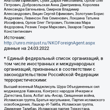
Анатолий Ефимович, Сухих Дарья Николаевна, Орлов Олег
Петрович, Добровольская Анна Дмитриевна, Королева
Александра Евгеньевна, Смирнов Владимир
Александрович, Вицин Сергей Ефимович, Золотухин Борис
Андреевич, Левинсон Лев Семенович, Локшина Татьяна
Иосифовна, Орлов Олег Петрович, Полякова Мара
Федоровна, Резник Генри Маркович, Захаров Герман
Константинович
Источник:
http://unro.minjust.ru/NKOForeignAgent.aspx
данные на
24.03.2022
* Единый федеральный список организаций, в
том числе иностранных и международных
организаций, признанных в соответствии с
законодательством Российской Федерации
террористическими:
Высший военный Маджлисуль Шура Объединенных сил
моджахедов Кавказа, Конгресс народов Ичкерии и
Дагестана, База, Асбат аль-Ансар, Священная война,
Исламская группа, Братья-мусульмане, Партия исламского
освобождения, Лашкар-И-Тайба, Исламская группа,
Движение Талибан, Исламская партия Туркестана,