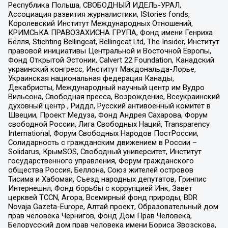
Республика Польша, СВОБОДНЫЙ ИДЕЛЬ-УРАЛ,
Ассоциация развития журналистики, IStories fonds,
Королевский Институт Международных Отношений,
КРИМСЬКА ПРАВОЗАХИСНА ГРУПА, Фонд имени Генриха
Бёлля, Stichting Bellingcat, Bellingcat Ltd, The Insider, Институт
правовой инициативы Центральной и Восточной Европы,
Фонд Открытой Эстонии, Calvert 22 Foundation, Канадский
украинский конгресс, Институт Макдональда-Лорье,
Украинская национальная федерация Канады,
Декабристы, Международный научный центр им Вудро
Вильсона, Свободная пресса, Возрождение, Всеукраинский
духовный центр , Риддл, Русский антивоенный комитет в
Швеции, Проект Медуза, Фонд Андрея Сахарова, Форум
свободной России, Лига Свободных Наций, Transparеncy
International, Форум Свободных Народов ПостРоссии,
Солидарность с гражданским движением в России –
Solidarus, КрымSOS, Свободный университет, Институт
государственного управления, Форум гражданского
общества Россия, Беллона, Союз жителей островов
Тисима и Хабомаи, Съезд народных депутатов, Гринпис
Интернешнл, Фонд борьбы с коррупцией Инк, Завет
церквей TCCN, Агора, Всемирный фонд природы, BDR
Novaja Gazeta-Europe, Алтай проект, Образовательный дом
прав человека Чернигов, Фонд Дом Прав Человека,
Белорусский дом прав человека имени Бориса Звозскова,