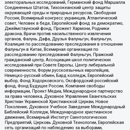
электоральных исследований, Германский фонд Маршалла
Соединенных Штатов, Тихоокеанский центр защиты
окружающей среды и природных ресурсов, Свободная
Россия, Всемирный конгресс украинцев, Атлантический
совет, Человек в беде, Европейский фонд за демократию,
Джеймстаунский фонд, Прожект Хармони, Родники
дракона, Врачи против насильственного извлечения
органов, Фалунь Дафа, Друзья Фалуньгун, Фалуньгун,
Коалиция по расследованию преследования в отношении
Фалуньгун в Китае, Всемирная организация по
расследованию преследований Фалуньгун, Пражский
гражданский центр, Ассоциация школ политических
исследований при Совете Европы, Центр либеральной
современности, Форум русскоязычных европейцев,
Немецко-русский обмен, Бард колледж, Европейский
выбор, Фонд Ходорковского, Оксфордский российский
фонд, Фонд Будущее России, Компания свободы
информации, Проект Медиа, Международное партнерство
за права человека, Духовное Управление Евангельских
Христиан Украинской Христианской Церкви, Новое
Поколение, Духовное Учебное Заведение Международный
Библейский Колледж, Международное христианское
движение, Всемирный Институт Саентологических
Предприятий, Церковь Духовной Технологии, Европейская
сеть организаций по наблюдению за выборами,