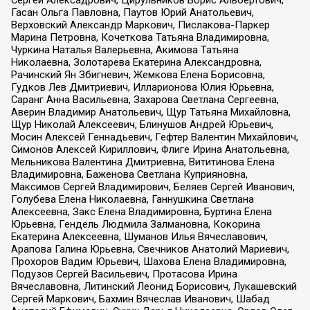
Гасан Ольга Павловна, Паутов Юрий Анатольевич,
Верховский Александр Маркович, Пислакова-Паркер
Марина Петровна, Кочеткова Татьяна Владимировна,
Чуркина Наталья Валерьевна, Акимова Татьяна
Николаевна, Золотарева Екатерина Александровна,
Рачинский Ян Збигневич, Жемкова Елена Борисовна,
Гудков Лев Дмитриевич, Илларионова Юлия Юрьевна,
Саранг Анна Васильевна, Захарова Светлана Сергеевна,
Аверин Владимир Анатольевич, Щур Татьяна Михайловна,
Щур Николай Алексеевич, Блинушов Андрей Юрьевич,
Мосин Алексей Геннадьевич, Гефтер Валентин Михайлович,
Симонов Алексей Кириллович, Флиге Ирина Анатольевна,
Мельникова Валентина Дмитриевна, Вититинова Елена
Владимировна, Баженова Светлана Куприяновна,
Максимов Сергей Владимирович, Беляев Сергей Иванович,
Голубева Елена Николаевна, Ганнушкина Светлана
Алексеевна, Закс Елена Владимировна, Буртина Елена
Юрьевна, Гендель Людмила Залмановна, Кокорина
Екатерина Алексеевна, Шуманов Илья Вячеславович,
Арапова Галина Юрьевна, Свечников Анатолий Мариевич,
Прохоров Вадим Юрьевич, Шахова Елена Владимировна,
Подузов Сергей Васильевич, Протасова Ирина
Вячеславовна, Литинский Леонид Борисович, Лукашевский
Сергей Маркович, Бахмин Вячеслав Иванович, Шабад