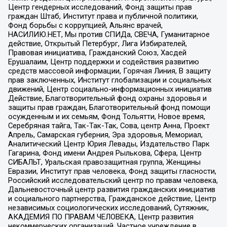
Центр гендерных исследований, Фонд защиты прав
граждан Штаб, Институт права и публичной политики,
Фонд борьбы с коррупцией, Альянс врачей,
НАСИЛИЮ.НЕТ, Мы против СПИДа, СВЕЧА, Гуманитарное
действие, Открытый Петербург, Лига Избирателей,
Правовая инициатива, Гражданский Союз, Хасдей
Ерушалаим, Центр поддержки и содействия развитию
средств массовой информации, Горячая Линия, В защиту
прав заключенных, Институт глобализации и социальных
движений, Центр социально-информационных инициатив
Действие, Благотворительный фонд охраны здоровья и
защиты прав граждан, Благотворительный фонд помощи
осужденным и их семьям, Фонд Тольятти, Новое время,
Серебряная тайга, Так-Так-Так, Сова, центр Анна, Проект
Апрель, Самарская губерния, Эра здоровья, Мемориал,
Аналитический Центр Юрия Левады, Издательство Парк
Гагарина, Фонд имени Андрея Рылькова, Сфера, Центр
СИБАЛЬТ, Уральская правозащитная группа, Женщины
Евразии, Институт прав человека, Фонд защиты гласности,
Российский исследовательский центр по правам человека,
Дальневосточный центр развития гражданских инициатив
и социального партнерства, Гражданское действие, Центр
независимых социологических исследований, Сутяжник,
АКАДЕМИЯ ПО ПРАВАМ ЧЕЛОВЕКА, Центр развития
некоммерческих организаций, Частное учреждение в