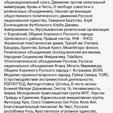
общенациональный союз, Движение против нелегальной
иммиграции, Кровь и Честь, О свободе совести и о
религиозных объединениях, Омская организация
общественного политического движения Русское
национальное единство, Северное Братство, Клуб
Болельщиков Футбольного Клуба Динамо,
Файзрахманисты, Мусульманская религиозная организация
п. Боровский, Община Коренного Русского народа
Щелковского района, Правый сектор, УНА - УНСО,
Украинская повстанческая армия, Тризуб им. Степана
Бандеры, Братство, Белый Крест, Misanthropic division,
Религиозное объединение последователей инглиизма,
Народная Социальная Инициатива, TulaSkins,
Этнополитическое объединение Русские, Русское
национальное объединение Атака, Мечеть Мирмамеда,
Община Коренного Русского народа г. Астрахани, ВОЛЯ,
Меджлис крымскотатарского народа, Рубеж Севера, ТОЙС,
О противодействии экстремистской деятельности,
РЕВТАТПОД, Артподготовка, Штольц, В честь иконы
Божией Матери Державная, Сектор 16, Независимость,
Фирма, Молодежная правозащитная группа МПГ, Курсом
Правды и Единения, Каракольская инициативная группа,
Автоград Крю, Союз Славянских Сил Руси, Алля-Аят,
Благотворительный пансионат Ак Умут, Русская
республика Русь, Арестантское уголовное единство,