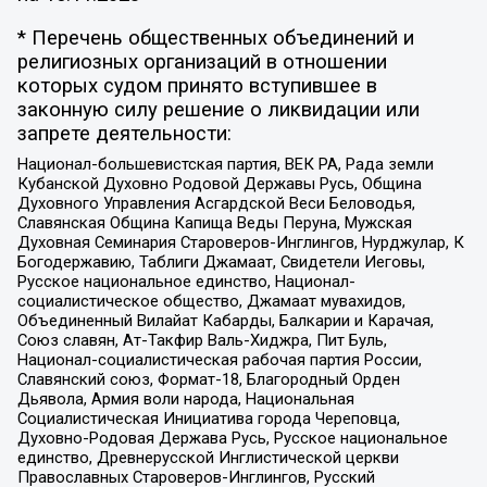
* Перечень общественных объединений и
религиозных организаций в отношении
которых судом принято вступившее в
законную силу решение о ликвидации или
запрете деятельности:
Национал-большевистская партия, ВЕК РА, Рада земли
Кубанской Духовно Родовой Державы Русь, Община
Духовного Управления Асгардской Веси Беловодья,
Славянская Община Капища Веды Перуна, Мужская
Духовная Семинария Староверов-Инглингов, Нурджулар, К
Богодержавию, Таблиги Джамаат, Свидетели Иеговы,
Русское национальное единство, Национал-
социалистическое общество, Джамаат мувахидов,
Объединенный Вилайат Кабарды, Балкарии и Карачая,
Союз славян, Ат-Такфир Валь-Хиджра, Пит Буль,
Национал-социалистическая рабочая партия России,
Славянский союз, Формат-18, Благородный Орден
Дьявола, Армия воли народа, Национальная
Социалистическая Инициатива города Череповца,
Духовно-Родовая Держава Русь, Русское национальное
единство, Древнерусской Инглистической церкви
Православных Староверов-Инглингов, Русский