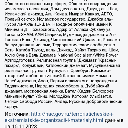
Общество социальных реформ, Общество возрождения
исламского наследия, Дом двух святых, Джунд аш-Шам,
Исламский джихад, Аль-Каида, Имарат Кавказ, АБТО,
Правый сектор, Исламское государство, Джабха аль-
Нусра ли-Ахль аш-Шам, Народное ополчение имени К.
Минина и Д. Пожарского, Аджр от Аллаха Субхану уа
Тагьаля SHAM, АУМ Синрике, Муджахеды джамаата Ат-
Тавхида Валь-Джихад, Чистопольский Джамаат, Рохнамо
ба суи давлати исломи, Террористическое сообщество
Сеть, Катиба Таухид валь-Джихад, Хайят Тахрир аш-Шам,
Ахлю Сунна Валь Джамаа, National Socialism/White Power,
Артподготовка, Религиозная группа “Джамаат “Красный
пахарь”, Колумбайн, Хатлонский джамаат, Мусульманская
религиозная группа п. Кушкуль г. Оренбург, Крымско-
татарский добровольческий батальон имени Номана
Челебиджихана, Азов, Партия исламского возрождения
Таджикистана, Народная самооборона, Дуббайский
джамаат, московская ячейка, Батал-Хаджи Белхороев,
Маньяки Культ Убийц, Молодёжь Которая Улыбается,
Легион Свобода России, Айдар, Русский добровольческий
корпус
Источник:
http://nac.gov.ru/terroristicheskie-i-
ekstremistskie-organizacii-i-materialy.html
данные
на
16.11.2023