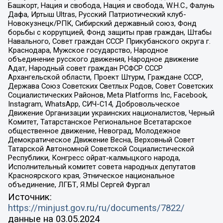
Башкорт, Нация и свобода, Нация и свобода, W.H.С., Фалунь
Дафа, Иртыш Ultras, Русский Патриотический клуб-
Новокузнецк/РПК, Сибирский державный союз, Фонд
борьбы с коррупцией, Фонд защиты прав граждан, Штабы
Навального, Совет граждан СССР Прикубанского округа г.
Краснодара, Мужское государство, Народное
объединение русского движения, Народное движение
Адат, Народный совет граждан РСФСР СССР
Архангельской области, Проект Штурм, Граждане СССР,
Держава Союз Советских Светлых Родов, Совет Советских
Социалистических Районов, Meta Platforms Inc, Facebook,
Instagram, WhatsApp, СИЧ-С14, Добровольческое
Движение Организации украинских националистов, Черный
Комитет, Татарстанское Региональное Всетатарское
общественное движение, Невоград, Молодежное
Демократическое Движение Весна, Верховный Совет
Татарской Автономной Советской Социалистической
Республики, Конгресс ойрат-калмыцкого народа,
Исполнительный комитет совета народных депутатов
Красноярского края, Этническое национальное
объединение, ЛГБТ, Я.МЫ Сергей Фургал
Источник:
https://minjust.gov.ru/ru/documents/7822/
данные на
03.05.2024