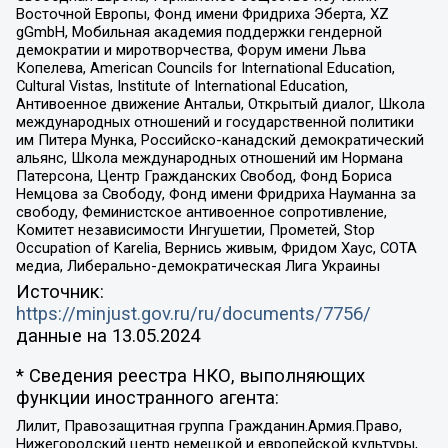
Восточной Европы, Фонд имени Фридриха Эберта, XZ
gGmbH, Мобильная академия поддержки гендерной
демократии и миротворчества, Форум имени Льва
Копелева, American Councils for International Education,
Cultural Vistas, Institute of International Education,
Антивоенное движение Антальи, Открытый диалог, Школа
международных отношений и государственной политики
им Питера Мунка, Российско-канадский демократический
альянс, Школа международных отношений им Нормана
Патерсона, Центр Гражданских Свобод, Фонд Бориса
Немцова за Свободу, Фонд имени Фридриха Науманна за
свободу, Феминистское антивоенное сопротивление,
Комитет независимости Ингушетии, Прометей, Stop
Occupation of Karelia, Вернись живым, Фридом Хаус, СОТА
медиа, Либерально-демократическая Лига Украины
Источник:
https://minjust.gov.ru/ru/documents/7756/
данные на
13.05.2024
* Сведения реестра НКО, выполняющих
функции иностранного агента:
Лилит, Правозащитная группа Гражданин.Армия.Право,
Нижегородский центр немецкой и европейской культуры,