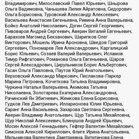
Владимирович, Милославский Павел Юрьевич, Шнырова
Ольга Вадимовна, Чанышева Лилия Айратовна, Сидорович
Ольга Борисовна, Туровский Александр Алексеевич,
Васильева Анастасия Евгеньевна, Ривина Анна Валерьевна,
Бойко Анатолий Николаевич, Дугин Сергей Георгиевич,
Пивоваров Андрей Сергеевич, Аверин Виталий Евгеньевич,
Барахоев Магомед Бекханович, Шарипков Олег
Викторович, Мошель Ирина Ароновна, Шведов Григорий
Сергеевич, Пономарев Лев Александрович, Каргалицкий
Борис Юльевич, Созаев Валерий Валерьевич, Исламов
Тимур Рифгатович, Романова Ольга Евгеньевна, Щаров
Сергей Алексадрович, Цирульников Борис Альбертович,
Гасан Ольга Павловна, Паутов Юрий Анатольевич,
Верховский Александр Маркович, Пислакова-Паркер
Марина Петровна, Кочеткова Татьяна Владимировна,
Чуркина Наталья Валерьевна, Акимова Татьяна
Николаевна, Золотарева Екатерина Александровна,
Рачинский Ян Збигневич, Жемкова Елена Борисовна,
Гудков Лев Дмитриевич, Илларионова Юлия Юрьевна,
Саранг Анна Васильевна, Захарова Светлана Сергеевна,
Аверин Владимир Анатольевич, Щур Татьяна Михайловна,
Щур Николай Алексеевич, Блинушов Андрей Юрьевич,
Мосин Алексей Геннадьевич, Гефтер Валентин Михайлович,
Симонов Алексей Кириллович, Флиге Ирина Анатольевна,
Мельникова Валентина Дмитриевна, Вититинова Елена