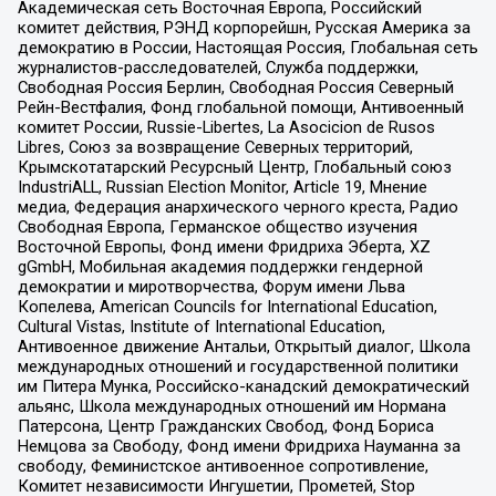
Академическая сеть Восточная Европа, Российский
комитет действия, РЭНД корпорейшн, Русская Америка за
демократию в России, Настоящая Россия, Глобальная сеть
журналистов-расследователей, Служба поддержки,
Свободная Россия Берлин, Свободная Россия Северный
Рейн-Вестфалия, Фонд глобальной помощи, Антивоенный
комитет России, Russie-Libertes, La Asocicion de Rusos
Libres, Союз за возвращение Северных территорий,
Крымскотатарский Ресурсный Центр, Глобальный союз
IndustriALL, Russian Election Monitor, Article 19, Мнение
медиа, Федерация анархического черного креста, Радио
Свободная Европа, Германское общество изучения
Восточной Европы, Фонд имени Фридриха Эберта, XZ
gGmbH, Мобильная академия поддержки гендерной
демократии и миротворчества, Форум имени Льва
Копелева, American Councils for International Education,
Cultural Vistas, Institute of International Education,
Антивоенное движение Антальи, Открытый диалог, Школа
международных отношений и государственной политики
им Питера Мунка, Российско-канадский демократический
альянс, Школа международных отношений им Нормана
Патерсона, Центр Гражданских Свобод, Фонд Бориса
Немцова за Свободу, Фонд имени Фридриха Науманна за
свободу, Феминистское антивоенное сопротивление,
Комитет независимости Ингушетии, Прометей, Stop