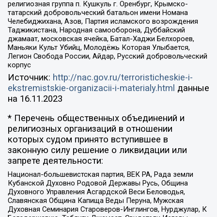
религиозная группа п. Кушкуль г. Оренбург, Крымско-
татарский добровольческий батальон имени Номана
Челебиджихана, Азов, Партия исламского возрождения
Таджикистана, Народная самооборона, Дуббайский
джамаат, московская ячейка, Батал-Хаджи Белхороев,
Маньяки Культ Убийц, Молодёжь Которая Улыбается,
Легион Свобода России, Айдар, Русский добровольческий
корпус
Источник:
http://nac.gov.ru/terroristicheskie-i-
ekstremistskie-organizacii-i-materialy.html
данные
на
16.11.2023
* Перечень общественных объединений и
религиозных организаций в отношении
которых судом принято вступившее в
законную силу решение о ликвидации или
запрете деятельности:
Национал-большевистская партия, ВЕК РА, Рада земли
Кубанской Духовно Родовой Державы Русь, Община
Духовного Управления Асгардской Веси Беловодья,
Славянская Община Капища Веды Перуна, Мужская
Духовная Семинария Староверов-Инглингов, Нурджулар, К