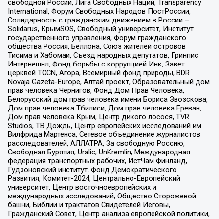
свободной России, Лига Свободных Наций, Transparеncy
International, Форум Свободных Народов ПостРоссии,
Солидарность с гражданским движением в России –
Solidarus, КрымSOS, Свободный университет, Институт
государственного управления, Форум гражданского
общества Россия, Беллона, Союз жителей островов
Тисима и Хабомаи, Съезд народных депутатов, Гринпис
Интернешнл, Фонд борьбы с коррупцией Инк, Завет
церквей TCCN, Агора, Всемирный фонд природы, BDR
Novaja Gazeta-Europe, Алтай проект, Образовательный дом
прав человека Чернигов, Фонд Дом Прав Человека,
Белорусский дом прав человека имени Бориса Звозскова,
Дом прав человека Тбилиси, Дом прав человека Ереван,
Дом прав человека Крым, Центр дикого лосося, TVR
Studios, ТВ Дождь, Центр европейских исследований им
Вилфрида Мартенса, Сетевое объединение журналистов
расследователей, АЛЛАТРА, За свободную Россию,
Свободная Бурятия, Uralic, UnKremlin, Международная
федерация транспортных рабочих, ИстЧам Финланд,
Гудзоновский институт, Фонд Демократического
Развития, Комитет-2024, Центрально-Европейский
университет, Центр восточноевропейских и
международных исследований, Общество Сторожевой
башни, Библии и трактатов Свидетелей Иеговы,
Гражданский Совет, Центр анализа европейской политики,