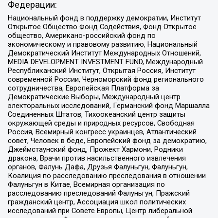
Федерации:
Национальный фонд в поддержку демократии, Институт
Открытое Общество Фонд Содействия, Фонд Открытое
общество, Американо-российский фонд по
экономическому и правовому развитию, Национальный
Демократический Институт Международных Отношений,
MEDIA DEVELOPMENT INVESTMENT FUND, Международный
Республиканский Институт, Открытая Россия, Институт
современной России, Черноморский фонд регионального
сотрудничества, Европейская Платформа за
Демократические Выборы, Международный центр
электоральных исследований, Германский фонд Маршалла
Соединенных Штатов, Тихоокеанский центр защиты
окружающей среды и природных ресурсов, Свободная
Россия, Всемирный конгресс украинцев, Атлантический
совет, Человек в беде, Европейский фонд за демократию,
Джеймстаунский фонд, Прожект Хармони, Родники
дракона, Врачи против насильственного извлечения
органов, Фалунь Дафа, Друзья Фалуньгун, Фалуньгун,
Коалиция по расследованию преследования в отношении
Фалуньгун в Китае, Всемирная организация по
расследованию преследований Фалуньгун, Пражский
гражданский центр, Ассоциация школ политических
исследований при Совете Европы, Центр либеральной