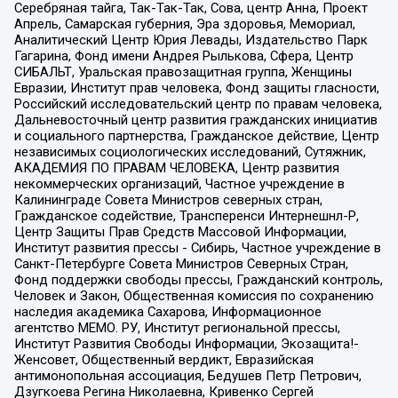
Серебряная тайга, Так-Так-Так, Сова, центр Анна, Проект
Апрель, Самарская губерния, Эра здоровья, Мемориал,
Аналитический Центр Юрия Левады, Издательство Парк
Гагарина, Фонд имени Андрея Рылькова, Сфера, Центр
СИБАЛЬТ, Уральская правозащитная группа, Женщины
Евразии, Институт прав человека, Фонд защиты гласности,
Российский исследовательский центр по правам человека,
Дальневосточный центр развития гражданских инициатив
и социального партнерства, Гражданское действие, Центр
независимых социологических исследований, Сутяжник,
АКАДЕМИЯ ПО ПРАВАМ ЧЕЛОВЕКА, Центр развития
некоммерческих организаций, Частное учреждение в
Калининграде Совета Министров северных стран,
Гражданское содействие, Трансперенси Интернешнл-Р,
Центр Защиты Прав Средств Массовой Информации,
Институт развития прессы - Сибирь, Частное учреждение в
Санкт-Петербурге Совета Министров Северных Стран,
Фонд поддержки свободы прессы, Гражданский контроль,
Человек и Закон, Общественная комиссия по сохранению
наследия академика Сахарова, Информационное
агентство МЕМО. РУ, Институт региональной прессы,
Институт Развития Свободы Информации, Экозащита!-
Женсовет, Общественный вердикт, Евразийская
антимонопольная ассоциация, Бедушев Петр Петрович,
Дзугкоева Регина Николаевна, Кривенко Сергей