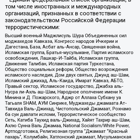
том числе иностранных и международных
организаций, признанных в соответствии с
законодательством Российской Федерации
террористическими:
Высший военный Маджлисуль Шура Объединенных сил
моджахедов Кавказа, Конгресс народов Ичкерии и
Дагестана, База, Асбат аль-Ансар, Священная война,
Исламская группа, Братья-мусульмане, Партия исламского
освобождения, Лашкар-И-Тайба, Исламская группа,
Движение Талибан, Исламская партия Туркестана,
Общество социальных реформ, Общество возрождения
исламского наследия, Дом двух святых, Джунд аш-Шам,
Исламский джихад, Аль-Каида, Имарат Кавказ, АБТО,
Правый сектор, Исламское государство, Джабха аль-
Нусра ли-Ахль аш-Шам, Народное ополчение имени К.
Минина и Д. Пожарского, Аджр от Аллаха Субхану уа
Тагьаля SHAM, АУМ Синрике, Муджахеды джамаата Ат-
Тавхида Валь-Джихад, Чистопольский Джамаат, Рохнамо
ба суи давлати исломи, Террористическое сообщество
Сеть, Катиба Таухид валь-Джихад, Хайят Тахрир аш-Шам,
Ахлю Сунна Валь Джамаа, National Socialism/White Power,
Артподготовка, Религиозная группа “Джамаат “Красный
пахарь”, Колумбайн, Хатлонский джамаат, Мусульманская