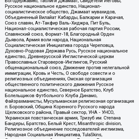
Богодержавию, Таблиги Джамаат, Свидетели Иеговы,
Русское национальное единство, Национал-
социалистическое общество, Джамаат мувахидов,
Объединенный Вилайат Кабарды, Балкарии и Карачая,
Союз славян, Ат-Такфир Валь-Хиджра, Пит Буль,
Национал-социалистическая рабочая партия России,
Славянский союз, Формат-18, Благородный Орден
Дьявола, Армия воли народа, Национальная
Социалистическая Инициатива города Череповца,
Духовно-Родовая Держава Русь, Русское национальное
единство, Древнерусской Инглистической церкви
Православных Староверов-Инглингов, Русский
общенациональный союз, Движение против нелегальной
иммиграции, Кровь и Честь, О свободе совести и о
религиозных объединениях, Омская организация
общественного политического движения Русское
национальное единство, Северное Братство, Клуб
Болельщиков Футбольного Клуба Динамо,
Файзрахманисты, Мусульманская религиозная организация
п. Боровский, Община Коренного Русского народа
Щелковского района, Правый сектор, УНА - УНСО,
Украинская повстанческая армия, Тризуб им. Степана
Бандеры, Братство, Белый Крест, Misanthropic division,
Религиозное объединение последователей инглиизма,
Народная Социальная Инициатива, TulaSkins,