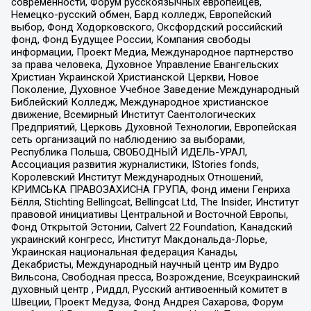
современности, Форум русскоязычных европейцев,
Немецко-русский обмен, Бард колледж, Европейский
выбор, Фонд Ходорковского, Оксфордский российский
фонд, Фонд Будущее России, Компания свободы
информации, Проект Медиа, Международное партнерство
за права человека, Духовное Управление Евангельских
Христиан Украинской Христианской Церкви, Новое
Поколение, Духовное Учебное Заведение Международный
Библейский Колледж, Международное христианское
движение, Всемирный Институт Саентологических
Предприятий, Церковь Духовной Технологии, Европейская
сеть организаций по наблюдению за выборами,
Республика Польша, СВОБОДНЫЙ ИДЕЛЬ-УРАЛ,
Ассоциация развития журналистики, IStories fonds,
Королевский Институт Международных Отношений,
КРИМСЬКА ПРАВОЗАХИСНА ГРУПА, Фонд имени Генриха
Бёлля, Stichting Bellingcat, Bellingcat Ltd, The Insider, Институт
правовой инициативы Центральной и Восточной Европы,
Фонд Открытой Эстонии, Calvert 22 Foundation, Канадский
украинский конгресс, Институт Макдональда-Лорье,
Украинская национальная федерация Канады,
Декабристы, Международный научный центр им Вудро
Вильсона, Свободная пресса, Возрождение, Всеукраинский
духовный центр , Риддл, Русский антивоенный комитет в
Швеции, Проект Медуза, Фонд Андрея Сахарова, Форум