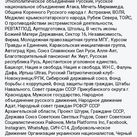
Этнополитическое объединение Русские, Русское
национальное объединение Атака, Мечеть Мирмамеда,
Община Коренного Русского народа г. Астрахани, ВОЛЯ,
Меджлис крымскотатарского народа, Рубеж Севера, ТОЙС,
О противодействии экстремистской деятельности,
РЕВТАТПОД, Артподготовка, Штольц, В честь иконы
Божией Матери Державная, Сектор 16, Независимость,
Фирма, Молодежная правозащитная группа МПГ, Курсом
Правды и Единения, Каракольская инициативная группа,
Автоград Крю, Союз Славянских Сил Руси, Алля-Аят,
Благотворительный пансионат Ак Умут, Русская
республика Русь, Арестантское уголовное единство,
Башкорт, Нация и свобода, Нация и свобода, W.H.С., Фалунь
Дафа, Иртыш Ultras, Русский Патриотический клуб-
Новокузнецк/РПК, Сибирский державный союз, Фонд
борьбы с коррупцией, Фонд защиты прав граждан, Штабы
Навального, Совет граждан СССР Прикубанского округа г.
Краснодара, Мужское государство, Народное
объединение русского движения, Народное движение
Адат, Народный совет граждан РСФСР СССР
Архангельской области, Проект Штурм, Граждане СССР,
Держава Союз Советских Светлых Родов, Совет Советских
Социалистических Районов, Meta Platforms Inc, Facebook,
Instagram, WhatsApp, СИЧ-С14, Добровольческое
Движение Организации украинских националистов, Черный