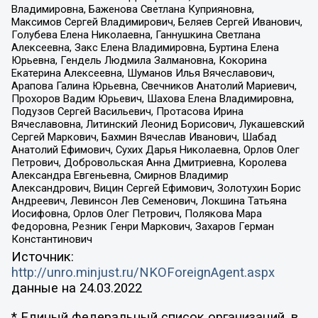
Владимировна, Баженова Светлана Куприяновна,
Максимов Сергей Владимирович, Беляев Сергей Иванович,
Голубева Елена Николаевна, Ганнушкина Светлана
Алексеевна, Закс Елена Владимировна, Буртина Елена
Юрьевна, Гендель Людмила Залмановна, Кокорина
Екатерина Алексеевна, Шуманов Илья Вячеславович,
Арапова Галина Юрьевна, Свечников Анатолий Мариевич,
Прохоров Вадим Юрьевич, Шахова Елена Владимировна,
Подузов Сергей Васильевич, Протасова Ирина
Вячеславовна, Литинский Леонид Борисович, Лукашевский
Сергей Маркович, Бахмин Вячеслав Иванович, Шабад
Анатолий Ефимович, Сухих Дарья Николаевна, Орлов Олег
Петрович, Добровольская Анна Дмитриевна, Королева
Александра Евгеньевна, Смирнов Владимир
Александрович, Вицин Сергей Ефимович, Золотухин Борис
Андреевич, Левинсон Лев Семенович, Локшина Татьяна
Иосифовна, Орлов Олег Петрович, Полякова Мара
Федоровна, Резник Генри Маркович, Захаров Герман
Константинович
Источник:
http://unro.minjust.ru/NKOForeignAgent.aspx
данные на
24.03.2022
* Единый федеральный список организаций, в