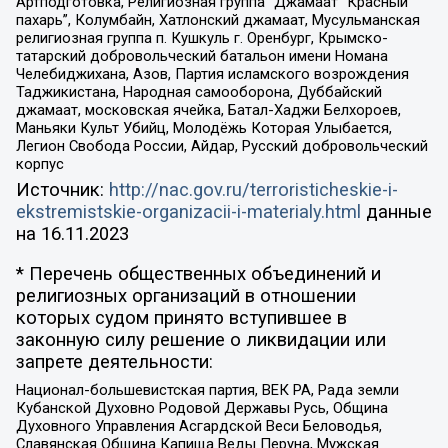
Артподготовка, Религиозная группа “Джамаат “Красный
пахарь”, Колумбайн, Хатлонский джамаат, Мусульманская
религиозная группа п. Кушкуль г. Оренбург, Крымско-
татарский добровольческий батальон имени Номана
Челебиджихана, Азов, Партия исламского возрождения
Таджикистана, Народная самооборона, Дуббайский
джамаат, московская ячейка, Батал-Хаджи Белхороев,
Маньяки Культ Убийц, Молодёжь Которая Улыбается,
Легион Свобода России, Айдар, Русский добровольческий
корпус
Источник:
http://nac.gov.ru/terroristicheskie-i-
ekstremistskie-organizacii-i-materialy.html
данные
на
16.11.2023
* Перечень общественных объединений и
религиозных организаций в отношении
которых судом принято вступившее в
законную силу решение о ликвидации или
запрете деятельности:
Национал-большевистская партия, ВЕК РА, Рада земли
Кубанской Духовно Родовой Державы Русь, Община
Духовного Управления Асгардской Веси Беловодья,
Славянская Община Капища Веды Перуна, Мужская