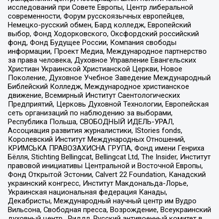
исследований при Совете Европы, Центр либеральной
современности, Форум русскоязычных европейцев,
Немецко-русский обмен, Бард колледж, Европейский
выбор, Фонд Ходорковского, Оксфордский российский
фонд, Фонд Будущее России, Компания свободы
информации, Проект Медиа, Международное партнерство
за права человека, Духовное Управление Евангельских
Христиан Украинской Христианской Церкви, Новое
Поколение, Духовное Учебное Заведение Международный
Библейский Колледж, Международное христианское
движение, Всемирный Институт Саентологических
Предприятий, Церковь Духовной Технологии, Европейская
сеть организаций по наблюдению за выборами,
Республика Польша, СВОБОДНЫЙ ИДЕЛЬ-УРАЛ,
Ассоциация развития журналистики, IStories fonds,
Королевский Институт Международных Отношений,
КРИМСЬКА ПРАВОЗАХИСНА ГРУПА, Фонд имени Генриха
Бёлля, Stichting Bellingcat, Bellingcat Ltd, The Insider, Институт
правовой инициативы Центральной и Восточной Европы,
Фонд Открытой Эстонии, Calvert 22 Foundation, Канадский
украинский конгресс, Институт Макдональда-Лорье,
Украинская национальная федерация Канады,
Декабристы, Международный научный центр им Вудро
Вильсона, Свободная пресса, Возрождение, Всеукраинский
духовный центр , Риддл, Русский антивоенный комитет в