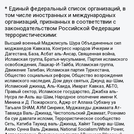
* Единый федеральный список организаций, в
том числе иностранных и международных
организаций, признанных в соответствии с
законодательством Российской Федерации
террористическими:
Высший военный Маджлисуль Шура Объединенных сил
моджахедов Кавказа, Конгресс народов Ичкерии и
Дагестана, База, Асбат аль-Ансар, Священная война,
Исламская группа, Братья-мусульмане, Партия исламского
освобождения, Лашкар-И-Тайба, Исламская группа,
Движение Талибан, Исламская партия Туркестана,
Общество социальных реформ, Общество возрождения
исламского наследия, Дом двух святых, Джунд аш-Шам,
Исламский джихад, Аль-Каида, Имарат Кавказ, АБТО,
Правый сектор, Исламское государство, Джабха аль-
Нусра ли-Ахль аш-Шам, Народное ополчение имени К.
Минина и Д. Пожарского, Аджр от Аллаха Субхану уа
Тагьаля SHAM, АУМ Синрике, Муджахеды джамаата Ат-
Тавхида Валь-Джихад, Чистопольский Джамаат, Рохнамо
ба суи давлати исломи, Террористическое сообщество
Сеть, Катиба Таухид валь-Джихад, Хайят Тахрир аш-Шам,
Ахлю Сунна Валь Джамаа, National Socialism/White Power,