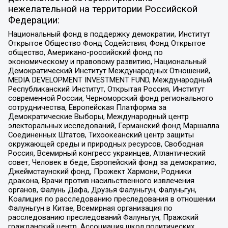
нежелательной на территории Российской
Федерации:
Национальный фонд в поддержку демократии, Институт
Открытое Общество Фонд Содействия, Фонд Открытое
общество, Американо-российский фонд по
экономическому и правовому развитию, Национальный
Демократический Институт Международных Отношений,
MEDIA DEVELOPMENT INVESTMENT FUND, Международный
Республиканский Институт, Открытая Россия, Институт
современной России, Черноморский фонд регионального
сотрудничества, Европейская Платформа за
Демократические Выборы, Международный центр
электоральных исследований, Германский фонд Маршалла
Соединенных Штатов, Тихоокеанский центр защиты
окружающей среды и природных ресурсов, Свободная
Россия, Всемирный конгресс украинцев, Атлантический
совет, Человек в беде, Европейский фонд за демократию,
Джеймстаунский фонд, Прожект Хармони, Родники
дракона, Врачи против насильственного извлечения
органов, Фалунь Дафа, Друзья Фалуньгун, Фалуньгун,
Коалиция по расследованию преследования в отношении
Фалуньгун в Китае, Всемирная организация по
расследованию преследований Фалуньгун, Пражский
гражданский центр, Ассоциация школ политических