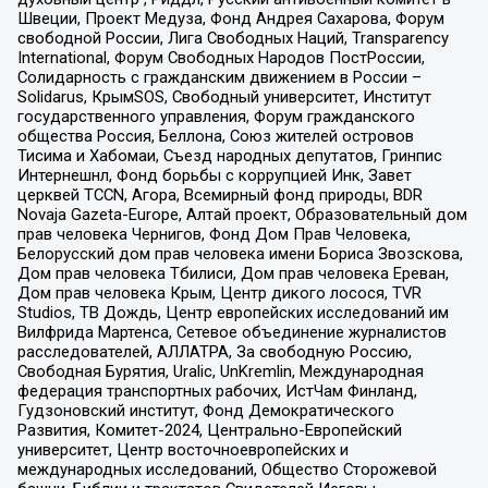
Швеции, Проект Медуза, Фонд Андрея Сахарова, Форум
свободной России, Лига Свободных Наций, Transparеncy
International, Форум Свободных Народов ПостРоссии,
Солидарность с гражданским движением в России –
Solidarus, КрымSOS, Свободный университет, Институт
государственного управления, Форум гражданского
общества Россия, Беллона, Союз жителей островов
Тисима и Хабомаи, Съезд народных депутатов, Гринпис
Интернешнл, Фонд борьбы с коррупцией Инк, Завет
церквей TCCN, Агора, Всемирный фонд природы, BDR
Novaja Gazeta-Europe, Алтай проект, Образовательный дом
прав человека Чернигов, Фонд Дом Прав Человека,
Белорусский дом прав человека имени Бориса Звозскова,
Дом прав человека Тбилиси, Дом прав человека Ереван,
Дом прав человека Крым, Центр дикого лосося, TVR
Studios, ТВ Дождь, Центр европейских исследований им
Вилфрида Мартенса, Сетевое объединение журналистов
расследователей, АЛЛАТРА, За свободную Россию,
Свободная Бурятия, Uralic, UnKremlin, Международная
федерация транспортных рабочих, ИстЧам Финланд,
Гудзоновский институт, Фонд Демократического
Развития, Комитет-2024, Центрально-Европейский
университет, Центр восточноевропейских и
международных исследований, Общество Сторожевой