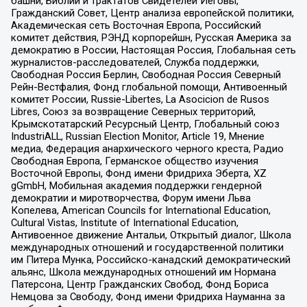
башни, Библии и трактатов Свидетелей Иеговы,
Гражданский Совет, Центр анализа европейской политики,
Академическая сеть Восточная Европа, Российский
комитет действия, РЭНД корпорейшн, Русская Америка за
демократию в России, Настоящая Россия, Глобальная сеть
журналистов-расследователей, Служба поддержки,
Свободная Россия Берлин, Свободная Россия Северный
Рейн-Вестфалия, Фонд глобальной помощи, Антивоенный
комитет России, Russie-Libertes, La Asocicion de Rusos
Libres, Союз за возвращение Северных территорий,
Крымскотатарский Ресурсный Центр, Глобальный союз
IndustriALL, Russian Election Monitor, Article 19, Мнение
медиа, Федерация анархического черного креста, Радио
Свободная Европа, Германское общество изучения
Восточной Европы, Фонд имени Фридриха Эберта, XZ
gGmbH, Мобильная академия поддержки гендерной
демократии и миротворчества, Форум имени Льва
Копелева, American Councils for International Education,
Cultural Vistas, Institute of International Education,
Антивоенное движение Антальи, Открытый диалог, Школа
международных отношений и государственной политики
им Питера Мунка, Российско-канадский демократический
альянс, Школа международных отношений им Нормана
Патерсона, Центр Гражданских Свобод, Фонд Бориса
Немцова за Свободу, Фонд имени Фридриха Науманна за