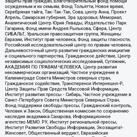
защиты прав граждан, Благотворительный фонд помощи
осужденным и их семьям, Фонд Тольятти, Новое время,
Серебряная тайга, Так-Так-Так, Сова, центр Анна, Проект
Апрель, Самарская губерния, Эра здоровья, Мемориал,
Аналитический Центр Юрия Левады, Издательство Парк
Гагарина, Фонд имени Андрея Рылькова, Сфера, Центр
СИБАЛЬТ, Уральская правозащитная группа, Женщины
Евразии, Институт прав человека, Фонд защиты гласности,
Российский исследовательский центр по правам человека,
Дальневосточный центр развития гражданских инициатив
и социального партнерства, Гражданское действие, Центр
независимых социологических исследований, Сутяжник,
АКАДЕМИЯ ПО ПРАВАМ ЧЕЛОВЕКА, Центр развития
некоммерческих организаций, Частное учреждение в
Калининграде Совета Министров северных стран,
Гражданское содействие, Трансперенси Интернешнл-Р,
Центр Защиты Прав Средств Массовой Информации,
Институт развития прессы - Сибирь, Частное учреждение в
Санкт-Петербурге Совета Министров Северных Стран,
Фонд поддержки свободы прессы, Гражданский контроль,
Человек и Закон, Общественная комиссия по сохранению
наследия академика Сахарова, Информационное
агентство МЕМО. РУ, Институт региональной прессы,
Институт Развития Свободы Информации, Экозащита!-
Женсовет, Общественный вердикт, Евразийская