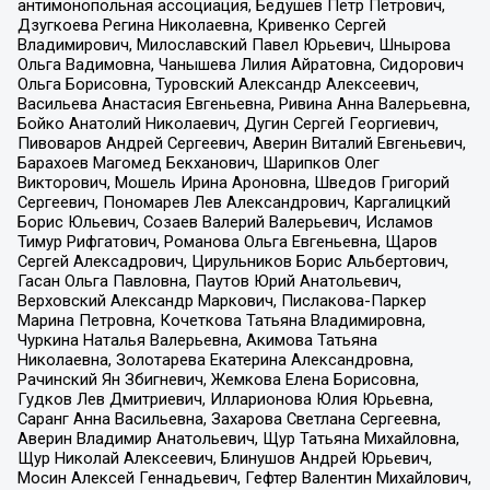
антимонопольная ассоциация, Бедушев Петр Петрович,
Дзугкоева Регина Николаевна, Кривенко Сергей
Владимирович, Милославский Павел Юрьевич, Шнырова
Ольга Вадимовна, Чанышева Лилия Айратовна, Сидорович
Ольга Борисовна, Туровский Александр Алексеевич,
Васильева Анастасия Евгеньевна, Ривина Анна Валерьевна,
Бойко Анатолий Николаевич, Дугин Сергей Георгиевич,
Пивоваров Андрей Сергеевич, Аверин Виталий Евгеньевич,
Барахоев Магомед Бекханович, Шарипков Олег
Викторович, Мошель Ирина Ароновна, Шведов Григорий
Сергеевич, Пономарев Лев Александрович, Каргалицкий
Борис Юльевич, Созаев Валерий Валерьевич, Исламов
Тимур Рифгатович, Романова Ольга Евгеньевна, Щаров
Сергей Алексадрович, Цирульников Борис Альбертович,
Гасан Ольга Павловна, Паутов Юрий Анатольевич,
Верховский Александр Маркович, Пислакова-Паркер
Марина Петровна, Кочеткова Татьяна Владимировна,
Чуркина Наталья Валерьевна, Акимова Татьяна
Николаевна, Золотарева Екатерина Александровна,
Рачинский Ян Збигневич, Жемкова Елена Борисовна,
Гудков Лев Дмитриевич, Илларионова Юлия Юрьевна,
Саранг Анна Васильевна, Захарова Светлана Сергеевна,
Аверин Владимир Анатольевич, Щур Татьяна Михайловна,
Щур Николай Алексеевич, Блинушов Андрей Юрьевич,
Мосин Алексей Геннадьевич, Гефтер Валентин Михайлович,