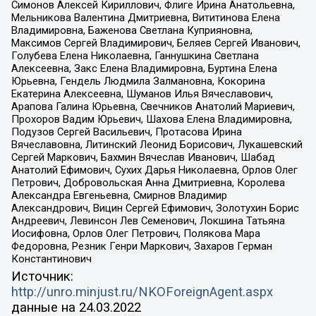
Симонов Алексей Кириллович, Флиге Ирина Анатольевна,
Мельникова Валентина Дмитриевна, Вититинова Елена
Владимировна, Баженова Светлана Куприяновна,
Максимов Сергей Владимирович, Беляев Сергей Иванович,
Голубева Елена Николаевна, Ганнушкина Светлана
Алексеевна, Закс Елена Владимировна, Буртина Елена
Юрьевна, Гендель Людмила Залмановна, Кокорина
Екатерина Алексеевна, Шуманов Илья Вячеславович,
Арапова Галина Юрьевна, Свечников Анатолий Мариевич,
Прохоров Вадим Юрьевич, Шахова Елена Владимировна,
Подузов Сергей Васильевич, Протасова Ирина
Вячеславовна, Литинский Леонид Борисович, Лукашевский
Сергей Маркович, Бахмин Вячеслав Иванович, Шабад
Анатолий Ефимович, Сухих Дарья Николаевна, Орлов Олег
Петрович, Добровольская Анна Дмитриевна, Королева
Александра Евгеньевна, Смирнов Владимир
Александрович, Вицин Сергей Ефимович, Золотухин Борис
Андреевич, Левинсон Лев Семенович, Локшина Татьяна
Иосифовна, Орлов Олег Петрович, Полякова Мара
Федоровна, Резник Генри Маркович, Захаров Герман
Константинович
Источник:
http://unro.minjust.ru/NKOForeignAgent.aspx
данные на
24.03.2022