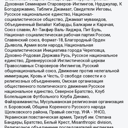
Духовная Семинария Староверов-Инглингов, Нурджулар, К
Богодержавию, Таблиги Джамаат, Свидетели Иеговы,
Русское национальное единство, Национал-
социалистическое общество, Джамаат мувахидов,
Объединенный Вилайат Кабарды, Балкарии и Карачая,
Союз славян, Ат-Такфир Валь-Хиджра, Пит Буль,
Национал-социалистическая рабочая партия России,
Славянский союз, Формат-18, Благородный Орден
Дьявола, Армия воли народа, Национальная
Социалистическая Инициатива города Череповца,
Духовно-Родовая Держава Русь, Русское национальное
единство, Древнерусской Инглистической церкви
Православных Староверов-Инглингов, Русский
общенациональный союз, Движение против нелегальной
иммиграции, Кровь и Честь, О свободе совести и о
религиозных объединениях, Омская организация
общественного политического движения Русское
национальное единство, Северное Братство, Клуб
Болельщиков Футбольного Клуба Динамо,
Файзрахманисты, Мусульманская религиозная организация
п. Боровский, Община Коренного Русского народа
Щелковского района, Правый сектор, УНА - УНСО,
Украинская повстанческая армия, Тризуб им. Степана
Бандеры, Братство, Белый Крест, Misanthropic division,
Религиозное объединение последователей инглиизма,