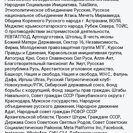
Народная Социальная Инициатива, TulaSkins,
Этнополитическое объединение Русские, Русское
национальное объединение Атака, Мечеть Мирмамеда,
Община Коренного Русского народа г. Астрахани, ВОЛЯ,
Меджлис крымскотатарского народа, Рубеж Севера, ТОЙС,
О противодействии экстремистской деятельности,
РЕВТАТПОД, Артподготовка, Штольц, В честь иконы
Божией Матери Державная, Сектор 16, Независимость,
Фирма, Молодежная правозащитная группа МПГ, Курсом
Правды и Единения, Каракольская инициативная группа,
Автоград Крю, Союз Славянских Сил Руси, Алля-Аят,
Благотворительный пансионат Ак Умут, Русская
республика Русь, Арестантское уголовное единство,
Башкорт, Нация и свобода, Нация и свобода, W.H.С., Фалунь
Дафа, Иртыш Ultras, Русский Патриотический клуб-
Новокузнецк/РПК, Сибирский державный союз, Фонд
борьбы с коррупцией, Фонд защиты прав граждан, Штабы
Навального, Совет граждан СССР Прикубанского округа г.
Краснодара, Мужское государство, Народное
объединение русского движения, Народное движение
Адат, Народный совет граждан РСФСР СССР
Архангельской области, Проект Штурм, Граждане СССР,
Держава Союз Советских Светлых Родов, Совет Советских
Социалистических Районов, Meta Platforms Inc, Facebook,
Instagram, WhatsApp, СИЧ-С14, Добровольческое