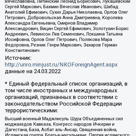
Вячеславовна, Литинский Леонид Борисович, Лукашевский
Сергей Маркович, Бахмин Вячеслав Иванович, Шабад
Анатолий Ефимович, Сухих Дарья Николаевна, Орлов Олег
Петрович, Добровольская Анна Дмитриевна, Королева
Александра Евгеньевна, Смирнов Владимир
Александрович, Вицин Сергей Ефимович, Золотухин Борис
Андреевич, Левинсон Лев Семенович, Локшина Татьяна
Иосифовна, Орлов Олег Петрович, Полякова Мара
Федоровна, Резник Генри Маркович, Захаров Герман
Константинович
Источник:
http://unro.minjust.ru/NKOForeignAgent.aspx
данные на
24.03.2022
* Единый федеральный список организаций, в
том числе иностранных и международных
организаций, признанных в соответствии с
законодательством Российской Федерации
террористическими:
Высший военный Маджлисуль Шура Объединенных сил
моджахедов Кавказа, Конгресс народов Ичкерии и
Дагестана, База, Асбат аль-Ансар, Священная война,
Исламская группа, Братья-мусульмане, Партия исламского