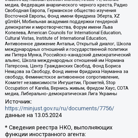
медиа, Федерация анархического черного креста, Радио
Свободная Европа, Германское общество изучения
Восточной Европы, Фонд имени Фридриха Эберта, XZ
gGmbH, Мобильная академия поддержки гендерной
демократии и миротворчества, Форум имени Льва
Копелева, American Councils for International Education,
Cultural Vistas, Institute of International Education,
Антивоенное движение Антальи, Открытый диалог, Школа
международных отношений и государственной политики
им Питера Мунка, Российско-канадский демократический
альянс, Школа международных отношений им Нормана
Патерсона, Центр Гражданских Свобод, Фонд Бориса
Немцова за Свободу, Фонд имени Фридриха Науманна за
свободу, Феминистское антивоенное сопротивление,
Комитет независимости Ингушетии, Прометей, Stop
Occupation of Karelia, Вернись живым, Фридом Хаус, СОТА
медиа, Либерально-демократическая Лига Украины
Источник:
https://minjust.gov.ru/ru/documents/7756/
данные на
13.05.2024
* Сведения реестра НКО, выполняющих
функции иностранного агента: