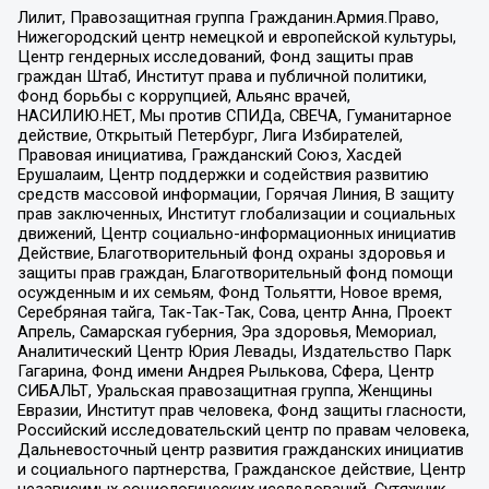
Лилит, Правозащитная группа Гражданин.Армия.Право,
Нижегородский центр немецкой и европейской культуры,
Центр гендерных исследований, Фонд защиты прав
граждан Штаб, Институт права и публичной политики,
Фонд борьбы с коррупцией, Альянс врачей,
НАСИЛИЮ.НЕТ, Мы против СПИДа, СВЕЧА, Гуманитарное
действие, Открытый Петербург, Лига Избирателей,
Правовая инициатива, Гражданский Союз, Хасдей
Ерушалаим, Центр поддержки и содействия развитию
средств массовой информации, Горячая Линия, В защиту
прав заключенных, Институт глобализации и социальных
движений, Центр социально-информационных инициатив
Действие, Благотворительный фонд охраны здоровья и
защиты прав граждан, Благотворительный фонд помощи
осужденным и их семьям, Фонд Тольятти, Новое время,
Серебряная тайга, Так-Так-Так, Сова, центр Анна, Проект
Апрель, Самарская губерния, Эра здоровья, Мемориал,
Аналитический Центр Юрия Левады, Издательство Парк
Гагарина, Фонд имени Андрея Рылькова, Сфера, Центр
СИБАЛЬТ, Уральская правозащитная группа, Женщины
Евразии, Институт прав человека, Фонд защиты гласности,
Российский исследовательский центр по правам человека,
Дальневосточный центр развития гражданских инициатив
и социального партнерства, Гражданское действие, Центр
независимых социологических исследований, Сутяжник,