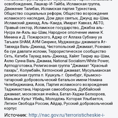
освобождения, Лашкар-И-Тайба, Исламская группа,
Движение Талибан, Исламская партия Туркестана,
Общество социальных реформ, Общество возрождения
исламского наследия, Дом двух святых, Джунд аш-Шам,
Исламский джихад, Аль-Каида, Имарат Кавказ, АБТО,
Правый сектор, Исламское государство, Джабха аль-
Нусра ли-Ахль аш-Шам, Народное ополчение имени К.
Минина и Д. Пожарского, Аджр от Аллаха Субхану уа
Тагьаля SHAM, АУМ Синрике, Муджахеды джамаата Ат-
Тавхида Валь-Джихад, Чистопольский Джамаат, Рохнамо
ба суи давлати исломи, Террористическое сообщество
Сеть, Катиба Таухид валь-Джихад, Хайят Тахрир аш-Шам,
Ахлю Сунна Валь Джамаа, National Socialism/White Power,
Артподготовка, Религиозная группа “Джамаат “Красный
пахарь”, Колумбайн, Хатлонский джамаат, Мусульманская
религиозная группа п. Кушкуль г. Оренбург, Крымско-
татарский добровольческий батальон имени Номана
Челебиджихана, Азов, Партия исламского возрождения
Таджикистана, Народная самооборона, Дуббайский
джамаат, московская ячейка, Батал-Хаджи Белхороев,
Маньяки Культ Убийц, Молодёжь Которая Улыбается,
Легион Свобода России, Айдар, Русский добровольческий
корпус
Источник:
http://nac.gov.ru/terroristicheskie-i-