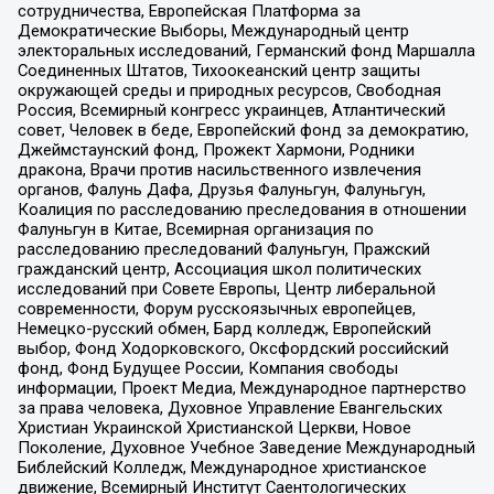
сотрудничества, Европейская Платформа за
Демократические Выборы, Международный центр
электоральных исследований, Германский фонд Маршалла
Соединенных Штатов, Тихоокеанский центр защиты
окружающей среды и природных ресурсов, Свободная
Россия, Всемирный конгресс украинцев, Атлантический
совет, Человек в беде, Европейский фонд за демократию,
Джеймстаунский фонд, Прожект Хармони, Родники
дракона, Врачи против насильственного извлечения
органов, Фалунь Дафа, Друзья Фалуньгун, Фалуньгун,
Коалиция по расследованию преследования в отношении
Фалуньгун в Китае, Всемирная организация по
расследованию преследований Фалуньгун, Пражский
гражданский центр, Ассоциация школ политических
исследований при Совете Европы, Центр либеральной
современности, Форум русскоязычных европейцев,
Немецко-русский обмен, Бард колледж, Европейский
выбор, Фонд Ходорковского, Оксфордский российский
фонд, Фонд Будущее России, Компания свободы
информации, Проект Медиа, Международное партнерство
за права человека, Духовное Управление Евангельских
Христиан Украинской Христианской Церкви, Новое
Поколение, Духовное Учебное Заведение Международный
Библейский Колледж, Международное христианское
движение, Всемирный Институт Саентологических