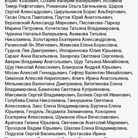
Борис Юльевич, Созаев Валерий Валерьевич, Исламов
Тимур Рифгатович, Романова Ольга Евгеньевна, Щаров
Сергей Алексадрович, Цирульников Борис Альбертович,
Гасан Ольга Павловна, Паутов Юрий Анатольевич,
Верховский Александр Маркович, Пислакова-Паркер
Марина Петровна, Кочеткова Татьяна Владимировна,
Чуркина Наталья Валерьевна, Акимова Татьяна
Николаевна, Золотарева Екатерина Александровна,
Рачинский Ян Збигневич, Жемкова Елена Борисовна,
Гудков Лев Дмитриевич, Илларионова Юлия Юрьевна,
Саранг Анна Васильевна, Захарова Светлана Сергеевна,
Аверин Владимир Анатольевич, Щур Татьяна Михайловна,
Щур Николай Алексеевич, Блинушов Андрей Юрьевич,
Мосин Алексей Геннадьевич, Гефтер Валентин Михайлович,
Симонов Алексей Кириллович, Флиге Ирина Анатольевна,
Мельникова Валентина Дмитриевна, Вититинова Елена
Владимировна, Баженова Светлана Куприяновна,
Максимов Сергей Владимирович, Беляев Сергей Иванович,
Голубева Елена Николаевна, Ганнушкина Светлана
Алексеевна, Закс Елена Владимировна, Буртина Елена
Юрьевна, Гендель Людмила Залмановна, Кокорина
Екатерина Алексеевна, Шуманов Илья Вячеславович,
Арапова Галина Юрьевна, Свечников Анатолий Мариевич,
Прохоров Вадим Юрьевич, Шахова Елена Владимировна,
Подузов Сергей Васильевич, Протасова Ирина