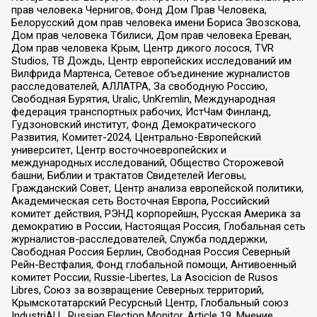
прав человека Чернигов, Фонд Дом Прав Человека,
Белорусский дом прав человека имени Бориса Звозскова,
Дом прав человека Тбилиси, Дом прав человека Ереван,
Дом прав человека Крым, Центр дикого лосося, TVR
Studios, ТВ Дождь, Центр европейских исследований им
Вилфрида Мартенса, Сетевое объединение журналистов
расследователей, АЛЛАТРА, За свободную Россию,
Свободная Бурятия, Uralic, UnKremlin, Международная
федерация транспортных рабочих, ИстЧам Финланд,
Гудзоновский институт, Фонд Демократического
Развития, Комитет-2024, Центрально-Европейский
университет, Центр восточноевропейских и
международных исследований, Общество Сторожевой
башни, Библии и трактатов Свидетелей Иеговы,
Гражданский Совет, Центр анализа европейской политики,
Академическая сеть Восточная Европа, Российский
комитет действия, РЭНД корпорейшн, Русская Америка за
демократию в России, Настоящая Россия, Глобальная сеть
журналистов-расследователей, Служба поддержки,
Свободная Россия Берлин, Свободная Россия Северный
Рейн-Вестфалия, Фонд глобальной помощи, Антивоенный
комитет России, Russie-Libertes, La Asocicion de Rusos
Libres, Союз за возвращение Северных территорий,
Крымскотатарский Ресурсный Центр, Глобальный союз
IndustriALL, Russian Election Monitor, Article 19, Мнение