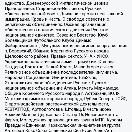
единство, Древнерусской Инглистической церкви
Православных Староверов-Инглингов, Русский
общенациональный союз, Движение против нелегальной
иммиграции, Кровь и Честь, О свободе совести и о
религиозных объединениях, Омская организация
общественного политического движения Русское
национальное единство, Северное Братство, Клуб
Болельщиков Футбольного Клуба Динамо,
Файзрахманисты, Мусульманская религиозная организация
п. Боровский, Община Коренного Русского народа
Щелковского района, Правый сектор, УНА - УНСО,
Украинская повстанческая армия, Тризуб им. Степана
Бандеры, Братство, Белый Крест, Misanthropic division,
Религиозное объединение последователей инглиизма,
Народная Социальная Инициатива, TulaSkins,
Этнополитическое объединение Русские, Русское
национальное объединение Атака, Мечеть Мирмамеда,
Община Коренного Русского народа г. Астрахани, ВОЛЯ,
Меджлис крымскотатарского народа, Рубеж Севера, ТОЙС,
О противодействии экстремистской деятельности,
РЕВТАТПОД, Артподготовка, Штольц, В честь иконы
Божией Матери Державная, Сектор 16, Независимость,
Фирма, Молодежная правозащитная группа МПГ, Курсом
Правды и Единения, Каракольская инициативная группа,
Автоград Крю, Союз Славянских Сил Руси, Алля-Аят,