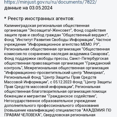
https://minjust.gov.ru/ru/documents/7822/
данные на
03.05.2024
* Реестр иностранных агентов:
Калининградская региональная общественная организация "Экозащита!-Женсовет", Фонд содействия защите прав и свобод граждан "Общественный вердикт", Фонд "Институт Развития Свободы Информации", Частное учреждение "Информационное агентство МЕМО. РУ", Региональная общественная организация "Общественная комиссия по сохранению наследия академика Сахарова", Фонд поддержки свободы прессы, Санкт-Петербургская общественная правозащитная организация "Гражданский контроль", Межрегиональная общественная организация "Информационно-просветительский центр "Мемориал", Региональный Фонд "Центр Защиты Прав Средств Массовой Информации", с 05.12.2023 Фонд "Центр Защиты Прав Средств массовой информации", Региональная общественная благотворительная организация помощи беженцам и мигрантам "Гражданское содействие", Негосударственное образовательное учреждение дополнительного профессионального образования (повышение квалификации) специалистов "АКАДЕМИЯ ПО ПРАВАМ ЧЕЛОВЕКА", Свердловская региональная общественная организация "Сутяжник", Автономная некоммерческая организация "Центр независимых социологических исследований", Союз общественных объединений "Российский исследовательский центр по правам человека", Региональное общественное учреждение научно-информационный центр "МЕМОРИАЛ", Некоммерческая организация "Фонд защиты гласности", Автономная некоммерческая организация "Институт прав человека", Городская общественная организация "Екатеринбургское общество "МЕМОРИАЛ", Городская общественная организация "Рязанское историко-просветительское и правозащитное общество "Мемориал" (Рязанский Мемориал), Челябинский региональный орган общественной самодеятельности – женское общественное объединение "Женщины Евразии", Челябинский региональный орган общественной самодеятельности "Уральская правозащитная группа", Фонд содействия защите здоровья и социальной справедливости имени Андрея Рылькова, Автономная Некоммерческая Организация "Аналитический Центр Юрия Левады", Автономная некоммерческая организация социальной поддержки населения "Проект Апрель", Региональная общественная организация помощи женщинам и детям, находящимся в кризисной ситуации "Информационно-методический центр "Анна", Фонд содействия развитию массовых коммуникаций и правовому просвещению "Так-так-Так", Фонд содействия устойчивому развитию "Серебряная тайга", Свердловский региональный общественный фонд социальных проектов "Новое время", "Idel.Реалии", Кавказ.Реалии, Крым.Реалии, Телеканал Настоящее Время, Татаро-башкирская служба Радио Свобода (Azatliq Radiosi), Радио Свободная Европа/Радио Свобода (PCE/PC), "Сибирь.Реалии", "Фактограф", Благотворительный фонд помощи осужденным и их семьям, Автономная некоммерческая организация "Институт глобализации и социальных движений", Фонд "В защиту прав заключенных", Частное учреждение "Центр поддержки и содействия развитию средств массовой информации", Пензенский региональный общественный благотворительный фонд "Гражданский союз", "Север.Реалии", Некоммерческая организация Фонд "Правовая инициатива", Общество с ограниченной ответственностью "Радио Свободная Европа/Радио Свобода", Чешское информационное агентство "MEDIUM-ORIENT", Красноярская региональная общественная организация "Мы против СПИДа", Камалягин Денис Николаевич, Маркелов Сергей Евгеньевич, Пономарев Лев Александрович, Савицкая Людмила Алексеевна, Автономная некоммерческая организация "Центр по работе с проблемой насилия "НАСИЛИЮ.НЕТ", Межрегиональный профессиональный союз работников здравоохранения "Альянс врачей", Юридическое лицо, зарегистрированное в Латвийской Республике, SIA "Medusa Project" (регистрационный номер 40103797863, дата регистрации 10.06.2014), Некоммерческая организация "Фонд по борьбе с коррупцией", Автономная некоммерческая организация "Институт права и публичной политики", Баданин Роман Сергеевич, Гликин Максим Александрович, Железнова Мария Михайловна, Лукьянова Юлия Сергеевна, Маетная Елизавета Витальевна, Маняхин Петр Борисович, Чуракова Ольга Владимировна, Ярош Юлия Петровна, Юридическое лицо "The Insider SIA", зарегистрированное в Риге, Латвийская Республика (дата регистрации 26.06.2015), являющееся администратором доменного имени интернет-издания "The Insider SIA", https://theins.ru, Постернак Алексей Евгеньевич, Рубин Михаил Аркадьевич, Анин Роман Александрович, Юридическое лицо Istories fonds, зарегистрированное в Латвийской Республике (регистрационный номер 50008295751, дата регистрации 24.02.2020), Великовский Дмитрий Александрович, Долинина Ирина Николаевна, Мароховская Алеся Алексеевна, Шлейнов Роман Юрьевич, Шмагун Олеся Валентиновна, Общество с ограниченной ответственностью "Альтаир 2021", Общество с ограниченной ответственностью "Вега 2021", Общество с ограниченной ответственностью "Главный редактор 2021", Общество с ограниченной ответственностью "Ромашки монолит", Важенков Артем Валерьевич, Ивановская областная общественная организация "Центр гендерных исследований", Гурман Юрий Альбертович, Медиапроект "ОВД-Инфо", Егоров Владимир Владимирович, Жилинский Владимир Александрович, Общество с ограниченной ответственностью "ЗП", Иванова София Юрьевна, Карезина Инна Павловна, Кильтау Екатерина Викторовна, Петров Алексей Викторович, Пискунов Сергей Евгеньевич, Смирнов Сергей Сергеевич, Тихонов Михаил Сергеевич, Общество с ограниченной ответственностью "ЖУРНАЛИСТ-ИНОСТРАННЫЙ АГЕНТ", Арапова Галина Юрьевна, Вольтская Татьяна Анатольевна, Американская компания "Mason G.E.S. Anonymous Foundation" (США), являющаяся владельцем интернет-издания https://mnews.world/, Компания "Stichting Bellingcat", зарегистрированная в Нидерландах (дата регистрации 11.07.2018), Захаров Андрей Вячеславович, Клепиковская Екатерина Дмитриевна, Общество с ограниченной ответственностью "МЕМО", Перл Роман Александрович, Симонов Евгений Алексеевич, Соловьева Елена Анатольевна, Сотников Даниил Владимирович, Сурначева Елизавета Дмитриевна, Автономная некоммерческая организация по защите прав человека и информированию населения "Якутия – Наше Мнение", Общество с ограниченной ответственностью "Москоу диджитал медиа", с 26.01.2023 Общество с ограниченной ответственностью "Чайка Белые сады", Ветошкина Валерия Валерьевна, Заговора Максим Александрович, Межрегиональное общественное движение "Российская ЛГБТ - сеть", Оленичев Максим Владимирович, Павлов Иван Юрьевич, Скворцова Елена Сергеевна, Общество с ограниченной ответственностью "Как бы инагент", Кочетков Игорь Викторович, Общество с ограниченной ответственностью "Честные выборы", Еланчик Олег Александрович, Общество с ограниченной ответственностью "Нобелевский призыв", Гималова Регина Эмилевна, Григорьев Андрей Валерьевич, Григорьева Алина Александровна, Ассоциация по содействию защите прав призывников, альтернативнослужащих и военнослужащих "Правозащитная группа "Гражданин.Армия.Право", Хисамова Регина Фаритовна, Автономная некоммерческая организация по реализации социально-правовых программ "Лилит", Дальневосточное общественное движение "Маяк", Санкт-Петербургская ЛГБТ-инициативная группа "Выход", Инициативная группа ЛГБТ+ "Реверс", Алексеев Андрей Викторович, Бекбулатова Таисия Львовна, Беляев Иван Михайлович, Владыкина Елена Сергеевна, Гельман Марат Александрович, Никульшина Вероника Юрьевна, Толоконникова Надежда Андреевна, Шендерович Виктор Анатольевич, Общество с ограниченной ответственностью "Данное сообщение", Общество с ограниченной ответственностью Издательский дом "Новая глава", Айнбиндер Александра Александровна, Московский комьюнити-центр для ЛГБТ+инициатив, Благотворительный фонд развития филантропии, Deutsche Welle (Германия, Kurt-Schumacher-Strasse 3, 53113 Bonn), Борзунова Мария Михайловна, Воробьев Виктор Викторович, Голубева Анна Львовна, Константинова Алла Михайловна, Малкова Ирина Владимировна, Мурадов Мурад Абдулгалимович, Осетинская Елизавета Николаевна, Понасенков Евгений Николаевич, Ганапольский Матвей Юрьевич, Киселев Евгений Алексеевич, Борухович Ирина Григорьевна, Дремин Иван Тимофеевич, Дубровский Дмитрий Викторович, Красноярская региональная общественная организация поддержки и развития альтернативных образовательных технологий и межкультурных коммуникаций "ИНТЕРРА", Маяковская Екатерина Алексеевна, Фейгин Марк Захарович, Филимонов Андрей Викторович, Дзугкоева Регина Николаевна, Доброхотов Роман Александрович, Дудь Юрий Александрович, Елкин Сергей Владимирович, Кругликов Кирилл Игоревич, Сабунаева Мария Леонидовна, Семенов Алексей Владимирович, Шаинян Карен Багратович, Шульман Екатерина Михайловна, Асафьев Артур Валерьевич, Вахштайн Виктор Семенович, Венедиктов Алексей Алексеевич, Лушникова Екатерина Евгеньевна, Волков Леонид Михайлович, Невзоров Александр Глебович, Пархоменко Сергей Борисович, Сироткин Ярослав Николаевич, Кара-Мурза Владимир Владимирович, Баранова Наталья Владимировна, Гозман Леонид Яковлевич, Кагарлицкий Борис Юльевич, Климарев Михаил Валерьевич, Милов Владимир Станиславович, Автономная некоммерческая организация Краснодарский центр современного искусства "Типография", Моргенштерн Алишер Тагирович, Соболь Любовь Эдуардовна, Общество с ограниченной ответственностью "ЛИЗА НОРМ", Каспаров Гарри Кимович, Ходорковский Михаил Борисович, Общество с ограниченной ответственностью "Апрельские тезисы", Данилович Ирина Брониславовна, Кашин Олег Владимирович, Петров Николай Владимирович, Пивоваров Алексей Владимирович, Соколов Михаил Владимирович, Цветкова Юлия Владимировна, Чичваркин Евгений Александрович, Комитет против пыток/Команда против пыток, Общество с ограниченной ответственностью "Первый научный", Общество с ограниченной ответственностью "Вертолет и ко", Белоцерковская Вероника Борисовна, Кац Максим Евгеньевич, Лазарева Татьяна Юрьевна, Шаведдинов Руслан Табризович, Яшин Илья Валерьевич, Общество с ограниченной ответственностью "Иноагент ААВ", Алешковский Дмитрий Петрович, Альбац Евгения Марковна, Быков Дмитрий Львович, Галямина Юлия Евгеньевна, Лойко Сергей Леонидович, Мартынов Кирилл Константинович, Медведев Сергей Александрович, Крашенинников Федор Геннадиевич, Гордеева Катерина Вл