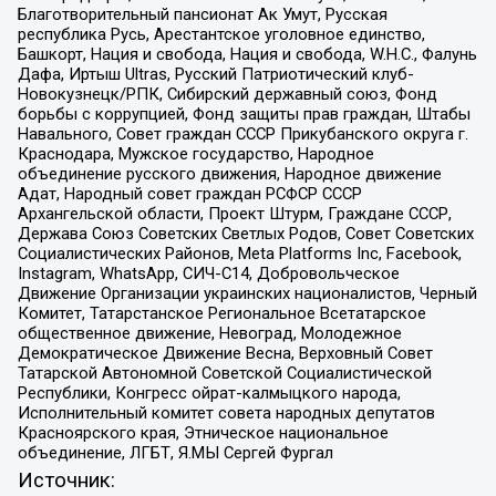
Благотворительный пансионат Ак Умут, Русская
республика Русь, Арестантское уголовное единство,
Башкорт, Нация и свобода, Нация и свобода, W.H.С., Фалунь
Дафа, Иртыш Ultras, Русский Патриотический клуб-
Новокузнецк/РПК, Сибирский державный союз, Фонд
борьбы с коррупцией, Фонд защиты прав граждан, Штабы
Навального, Совет граждан СССР Прикубанского округа г.
Краснодара, Мужское государство, Народное
объединение русского движения, Народное движение
Адат, Народный совет граждан РСФСР СССР
Архангельской области, Проект Штурм, Граждане СССР,
Держава Союз Советских Светлых Родов, Совет Советских
Социалистических Районов, Meta Platforms Inc, Facebook,
Instagram, WhatsApp, СИЧ-С14, Добровольческое
Движение Организации украинских националистов, Черный
Комитет, Татарстанское Региональное Всетатарское
общественное движение, Невоград, Молодежное
Демократическое Движение Весна, Верховный Совет
Татарской Автономной Советской Социалистической
Республики, Конгресс ойрат-калмыцкого народа,
Исполнительный комитет совета народных депутатов
Красноярского края, Этническое национальное
объединение, ЛГБТ, Я.МЫ Сергей Фургал
Источник: