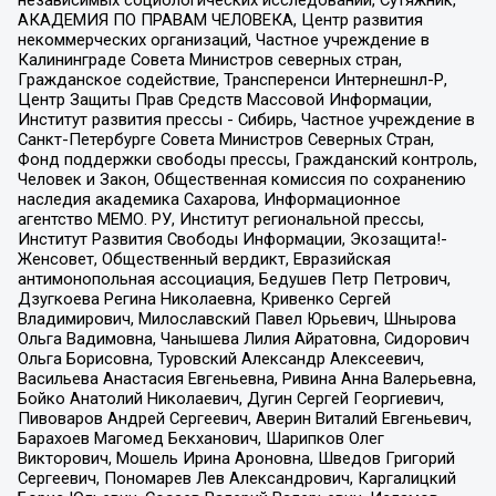
АКАДЕМИЯ ПО ПРАВАМ ЧЕЛОВЕКА, Центр развития
некоммерческих организаций, Частное учреждение в
Калининграде Совета Министров северных стран,
Гражданское содействие, Трансперенси Интернешнл-Р,
Центр Защиты Прав Средств Массовой Информации,
Институт развития прессы - Сибирь, Частное учреждение в
Санкт-Петербурге Совета Министров Северных Стран,
Фонд поддержки свободы прессы, Гражданский контроль,
Человек и Закон, Общественная комиссия по сохранению
наследия академика Сахарова, Информационное
агентство МЕМО. РУ, Институт региональной прессы,
Институт Развития Свободы Информации, Экозащита!-
Женсовет, Общественный вердикт, Евразийская
антимонопольная ассоциация, Бедушев Петр Петрович,
Дзугкоева Регина Николаевна, Кривенко Сергей
Владимирович, Милославский Павел Юрьевич, Шнырова
Ольга Вадимовна, Чанышева Лилия Айратовна, Сидорович
Ольга Борисовна, Туровский Александр Алексеевич,
Васильева Анастасия Евгеньевна, Ривина Анна Валерьевна,
Бойко Анатолий Николаевич, Дугин Сергей Георгиевич,
Пивоваров Андрей Сергеевич, Аверин Виталий Евгеньевич,
Барахоев Магомед Бекханович, Шарипков Олег
Викторович, Мошель Ирина Ароновна, Шведов Григорий
Сергеевич, Пономарев Лев Александрович, Каргалицкий