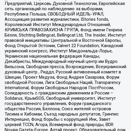
Предприятий, Церковь Духовной Технологии, Европейская
сеть организаций по наблюдению за выборами,
Республика Польша, СВОБОДНЫЙ ИДЕЛЬ-УРАЛ,
Ассоциация развития журналистики, IStories fonds,
Королевский Институт Международных Отношений,
КРИМСЬКА ПРАВОЗАХИСНА ГРУПА, Фонд имени Генриха
Бёлля, Stichting Bellingcat, Bellingcat Ltd, The Insider, Институт
правовой инициативы Центральной и Восточной Европы,
Фонд Открытой Эстонии, Calvert 22 Foundation, Канадский
украинский конгресс, Институт Макдональда-Лорье,
Украинская национальная федерация Канады,
Декабристы, Международный научный центр им Вудро
Вильсона, Свободная пресса, Возрождение, Всеукраинский
духовный центр , Риддл, Русский антивоенный комитет в
Швеции, Проект Медуза, Фонд Андрея Сахарова, Форум
свободной России, Лига Свободных Наций, Transparеncy
International, Форум Свободных Народов ПостРоссии,
Солидарность с гражданским движением в России –
Solidarus, КрымSOS, Свободный университет, Институт
государственного управления, Форум гражданского
общества Россия, Беллона, Союз жителей островов
Тисима и Хабомаи, Съезд народных депутатов, Гринпис
Интернешнл, Фонд борьбы с коррупцией Инк, Завет
церквей TCCN, Агора, Всемирный фонд природы, BDR
Novaja Gazeta-Europe, Алтай проект, Образовательный дом