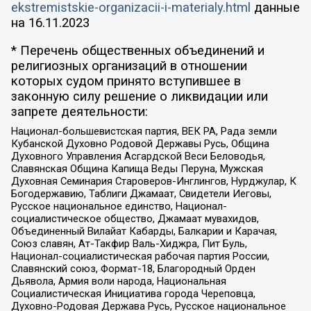
ekstremistskie-organizacii-i-materialy.html
данные
на
16.11.2023
* Перечень общественных объединений и
религиозных организаций в отношении
которых судом принято вступившее в
законную силу решение о ликвидации или
запрете деятельности:
Национал-большевистская партия, ВЕК РА, Рада земли
Кубанской Духовно Родовой Державы Русь, Община
Духовного Управления Асгардской Веси Беловодья,
Славянская Община Капища Веды Перуна, Мужская
Духовная Семинария Староверов-Инглингов, Нурджулар, К
Богодержавию, Таблиги Джамаат, Свидетели Иеговы,
Русское национальное единство, Национал-
социалистическое общество, Джамаат мувахидов,
Объединенный Вилайат Кабарды, Балкарии и Карачая,
Союз славян, Ат-Такфир Валь-Хиджра, Пит Буль,
Национал-социалистическая рабочая партия России,
Славянский союз, Формат-18, Благородный Орден
Дьявола, Армия воли народа, Национальная
Социалистическая Инициатива города Череповца,
Духовно-Родовая Держава Русь, Русское национальное