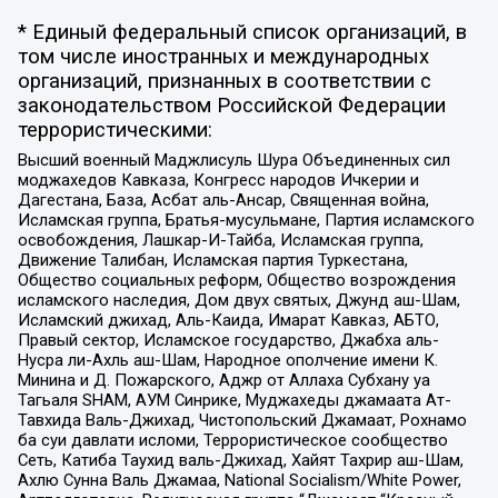
* Единый федеральный список организаций, в
том числе иностранных и международных
организаций, признанных в соответствии с
законодательством Российской Федерации
террористическими:
Высший военный Маджлисуль Шура Объединенных сил
моджахедов Кавказа, Конгресс народов Ичкерии и
Дагестана, База, Асбат аль-Ансар, Священная война,
Исламская группа, Братья-мусульмане, Партия исламского
освобождения, Лашкар-И-Тайба, Исламская группа,
Движение Талибан, Исламская партия Туркестана,
Общество социальных реформ, Общество возрождения
исламского наследия, Дом двух святых, Джунд аш-Шам,
Исламский джихад, Аль-Каида, Имарат Кавказ, АБТО,
Правый сектор, Исламское государство, Джабха аль-
Нусра ли-Ахль аш-Шам, Народное ополчение имени К.
Минина и Д. Пожарского, Аджр от Аллаха Субхану уа
Тагьаля SHAM, АУМ Синрике, Муджахеды джамаата Ат-
Тавхида Валь-Джихад, Чистопольский Джамаат, Рохнамо
ба суи давлати исломи, Террористическое сообщество
Сеть, Катиба Таухид валь-Джихад, Хайят Тахрир аш-Шам,
Ахлю Сунна Валь Джамаа, National Socialism/White Power,