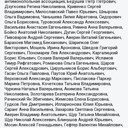
антимонопольная ассоциация, Бедушев Петр Петрович,
Дзугкоева Регина Николаевна, Кривенко Сергей
Владимирович, Милославский Павел Юрьевич, Шнырова
Ольга Вадимовна, Чанышева Лилия Айратовна, Сидорович
Ольга Борисовна, Туровский Александр Алексеевич,
Васильева Анастасия Евгеньевна, Ривина Анна Валерьевна,
Бойко Анатолий Николаевич, Дугин Сергей Георгиевич,
Пивоваров Андрей Сергеевич, Аверин Виталий Евгеньевич,
Барахоев Магомед Бекханович, Шарипков Олег
Викторович, Мошель Ирина Ароновна, Шведов Григорий
Сергеевич, Пономарев Лев Александрович, Каргалицкий
Борис Юльевич, Созаев Валерий Валерьевич, Исламов
Тимур Рифгатович, Романова Ольга Евгеньевна, Щаров
Сергей Алексадрович, Цирульников Борис Альбертович,
Гасан Ольга Павловна, Паутов Юрий Анатольевич,
Верховский Александр Маркович, Пислакова-Паркер
Марина Петровна, Кочеткова Татьяна Владимировна,
Чуркина Наталья Валерьевна, Акимова Татьяна
Николаевна, Золотарева Екатерина Александровна,
Рачинский Ян Збигневич, Жемкова Елена Борисовна,
Гудков Лев Дмитриевич, Илларионова Юлия Юрьевна,
Саранг Анна Васильевна, Захарова Светлана Сергеевна,
Аверин Владимир Анатольевич, Щур Татьяна Михайловна,
Щур Николай Алексеевич, Блинушов Андрей Юрьевич,
Мосин Алексей Геннадьевич, Гефтер Валентин Михайлович,