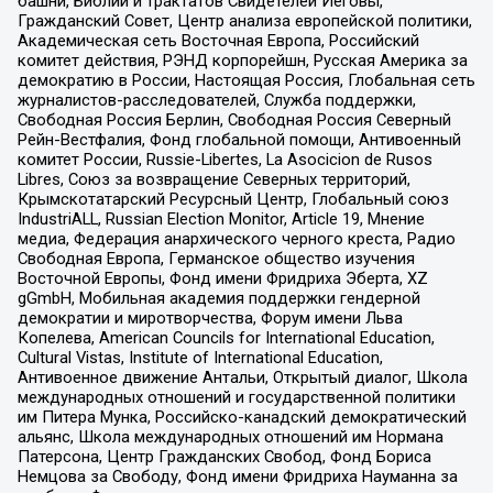
башни, Библии и трактатов Свидетелей Иеговы,
Гражданский Совет, Центр анализа европейской политики,
Академическая сеть Восточная Европа, Российский
комитет действия, РЭНД корпорейшн, Русская Америка за
демократию в России, Настоящая Россия, Глобальная сеть
журналистов-расследователей, Служба поддержки,
Свободная Россия Берлин, Свободная Россия Северный
Рейн-Вестфалия, Фонд глобальной помощи, Антивоенный
комитет России, Russie-Libertes, La Asocicion de Rusos
Libres, Союз за возвращение Северных территорий,
Крымскотатарский Ресурсный Центр, Глобальный союз
IndustriALL, Russian Election Monitor, Article 19, Мнение
медиа, Федерация анархического черного креста, Радио
Свободная Европа, Германское общество изучения
Восточной Европы, Фонд имени Фридриха Эберта, XZ
gGmbH, Мобильная академия поддержки гендерной
демократии и миротворчества, Форум имени Льва
Копелева, American Councils for International Education,
Cultural Vistas, Institute of International Education,
Антивоенное движение Антальи, Открытый диалог, Школа
международных отношений и государственной политики
им Питера Мунка, Российско-канадский демократический
альянс, Школа международных отношений им Нормана
Патерсона, Центр Гражданских Свобод, Фонд Бориса
Немцова за Свободу, Фонд имени Фридриха Науманна за