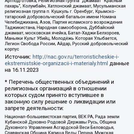
Артподготовка, Религиозная группа “Джамаат “Красный
пахарь”, Колумбайн, Хатлонский джамаат, Мусульманская
религиозная группа п. Кушкуль г. Оренбург, Крымско-
татарский добровольческий батальон имени Номана
Челебиджихана, Азов, Партия исламского возрождения
Таджикистана, Народная самооборона, Дуббайский
джамаат, московская ячейка, Батал-Хаджи Белхороев,
Маньяки Культ Убийц, Молодёжь Которая Улыбается,
Легион Свобода России, Айдар, Русский добровольческий
корпус
Источник:
http://nac.gov.ru/terroristicheskie-i-
ekstremistskie-organizacii-i-materialy.html
данные
на
16.11.2023
* Перечень общественных объединений и
религиозных организаций в отношении
которых судом принято вступившее в
законную силу решение о ликвидации или
запрете деятельности:
Национал-большевистская партия, ВЕК РА, Рада земли
Кубанской Духовно Родовой Державы Русь, Община
Духовного Управления Асгардской Веси Беловодья,
Славянская Община Капища Веды Перуна, Мужская