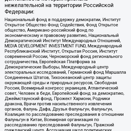
нежелательной на территории Российской
Федерации:
Национальный фонд в поддержку демократии, Институт
Открытое Общество Фонд Содействия, Фонд Открытое
общество, Американо-российский фонд по
экономическому и правовому развитию, Национальный
Демократический Институт Международных Отношений,
MEDIA DEVELOPMENT INVESTMENT FUND, Международный
Республиканский Институт, Открытая Россия, Институт
современной России, Черноморский фонд регионального
сотрудничества, Европейская Платформа за
Демократические Выборы, Международный центр
электоральных исследований, Германский фонд Маршалла
Соединенных Штатов, Тихоокеанский центр защиты
окружающей среды и природных ресурсов, Свободная
Россия, Всемирный конгресс украинцев, Атлантический
совет, Человек в беде, Европейский фонд за демократию,
Джеймстаунский фонд, Прожект Хармони, Родники
дракона, Врачи против насильственного извлечения
органов, Фалунь Дафа, Друзья Фалуньгун, Фалуньгун,
Коалиция по расследованию преследования в отношении
Фалуньгун в Китае, Всемирная организация по
расследованию преследований Фалуньгун, Пражский
гражданский центр, Ассоциация школ политических