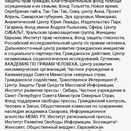
защиты прав граждан, Благотворительный фонд помощи
осужденным и их семьям, Фонд Тольятти, Новое время,
Серебряная тайга, Так-Так-Так, Сова, центр Анна, Проект
Апрель, Самарская губерния, Эра здоровья, Мемориал,
Аналитический Центр Юрия Левады, Издательство Парк
Гагарина, Фонд имени Андрея Рылькова, Сфера, Центр
СИБАЛЬТ, Уральская правозащитная группа, Женщины
Евразии, Институт прав человека, Фонд защиты гласности,
Российский исследовательский центр по правам человека,
Дальневосточный центр развития гражданских инициатив
и социального партнерства, Гражданское действие, Центр
независимых социологических исследований, Сутяжник,
АКАДЕМИЯ ПО ПРАВАМ ЧЕЛОВЕКА, Центр развития
некоммерческих организаций, Частное учреждение в
Калининграде Совета Министров северных стран,
Гражданское содействие, Трансперенси Интернешнл-Р,
Центр Защиты Прав Средств Массовой Информации,
Институт развития прессы - Сибирь, Частное учреждение в
Санкт-Петербурге Совета Министров Северных Стран,
Фонд поддержки свободы прессы, Гражданский контроль,
Человек и Закон, Общественная комиссия по сохранению
наследия академика Сахарова, Информационное
агентство МЕМО. РУ, Институт региональной прессы,
Институт Развития Свободы Информации, Экозащита!-
Женсовет, Общественный вердикт, Евразийская