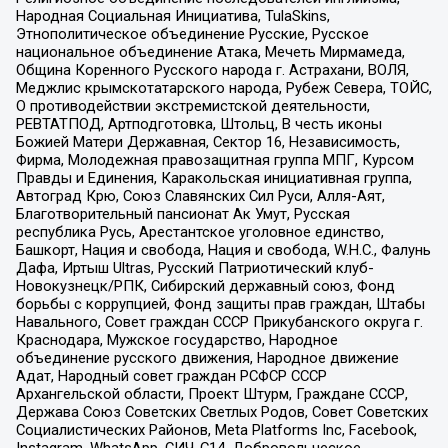
Народная Социальная Инициатива, TulaSkins,
Этнополитическое объединение Русские, Русское
национальное объединение Атака, Мечеть Мирмамеда,
Община Коренного Русского народа г. Астрахани, ВОЛЯ,
Меджлис крымскотатарского народа, Рубеж Севера, ТОЙС,
О противодействии экстремистской деятельности,
РЕВТАТПОД, Артподготовка, Штольц, В честь иконы
Божией Матери Державная, Сектор 16, Независимость,
Фирма, Молодежная правозащитная группа МПГ, Курсом
Правды и Единения, Каракольская инициативная группа,
Автоград Крю, Союз Славянских Сил Руси, Алля-Аят,
Благотворительный пансионат Ак Умут, Русская
республика Русь, Арестантское уголовное единство,
Башкорт, Нация и свобода, Нация и свобода, W.H.С., Фалунь
Дафа, Иртыш Ultras, Русский Патриотический клуб-
Новокузнецк/РПК, Сибирский державный союз, Фонд
борьбы с коррупцией, Фонд защиты прав граждан, Штабы
Навального, Совет граждан СССР Прикубанского округа г.
Краснодара, Мужское государство, Народное
объединение русского движения, Народное движение
Адат, Народный совет граждан РСФСР СССР
Архангельской области, Проект Штурм, Граждане СССР,
Держава Союз Советских Светлых Родов, Совет Советских
Социалистических Районов, Meta Platforms Inc, Facebook,
Instagram, WhatsApp, СИЧ-С14, Добровольческое