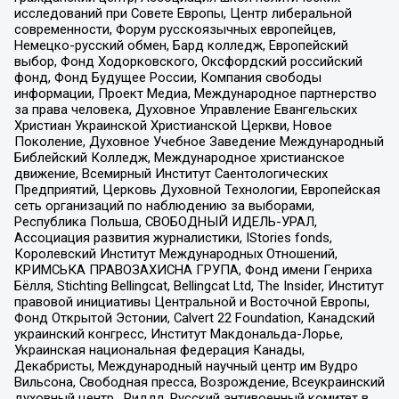
исследований при Совете Европы, Центр либеральной
современности, Форум русскоязычных европейцев,
Немецко-русский обмен, Бард колледж, Европейский
выбор, Фонд Ходорковского, Оксфордский российский
фонд, Фонд Будущее России, Компания свободы
информации, Проект Медиа, Международное партнерство
за права человека, Духовное Управление Евангельских
Христиан Украинской Христианской Церкви, Новое
Поколение, Духовное Учебное Заведение Международный
Библейский Колледж, Международное христианское
движение, Всемирный Институт Саентологических
Предприятий, Церковь Духовной Технологии, Европейская
сеть организаций по наблюдению за выборами,
Республика Польша, СВОБОДНЫЙ ИДЕЛЬ-УРАЛ,
Ассоциация развития журналистики, IStories fonds,
Королевский Институт Международных Отношений,
КРИМСЬКА ПРАВОЗАХИСНА ГРУПА, Фонд имени Генриха
Бёлля, Stichting Bellingcat, Bellingcat Ltd, The Insider, Институт
правовой инициативы Центральной и Восточной Европы,
Фонд Открытой Эстонии, Calvert 22 Foundation, Канадский
украинский конгресс, Институт Макдональда-Лорье,
Украинская национальная федерация Канады,
Декабристы, Международный научный центр им Вудро
Вильсона, Свободная пресса, Возрождение, Всеукраинский
духовный центр , Риддл, Русский антивоенный комитет в