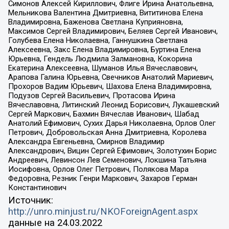
Симонов Алексей Кириллович, Флиге Ирина Анатольевна,
Мельникова Валентина Дмитриевна, Вититинова Елена
Владимировна, Баженова Светлана Куприяновна,
Максимов Сергей Владимирович, Беляев Сергей Иванович,
Голубева Елена Николаевна, Ганнушкина Светлана
Алексеевна, Закс Елена Владимировна, Буртина Елена
Юрьевна, Гендель Людмила Залмановна, Кокорина
Екатерина Алексеевна, Шуманов Илья Вячеславович,
Арапова Галина Юрьевна, Свечников Анатолий Мариевич,
Прохоров Вадим Юрьевич, Шахова Елена Владимировна,
Подузов Сергей Васильевич, Протасова Ирина
Вячеславовна, Литинский Леонид Борисович, Лукашевский
Сергей Маркович, Бахмин Вячеслав Иванович, Шабад
Анатолий Ефимович, Сухих Дарья Николаевна, Орлов Олег
Петрович, Добровольская Анна Дмитриевна, Королева
Александра Евгеньевна, Смирнов Владимир
Александрович, Вицин Сергей Ефимович, Золотухин Борис
Андреевич, Левинсон Лев Семенович, Локшина Татьяна
Иосифовна, Орлов Олег Петрович, Полякова Мара
Федоровна, Резник Генри Маркович, Захаров Герман
Константинович
Источник:
http://unro.minjust.ru/NKOForeignAgent.aspx
данные на
24.03.2022