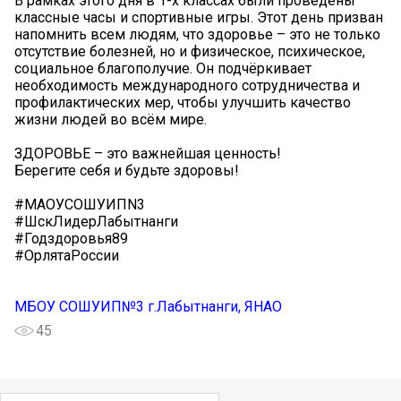
В рамках этого дня в 1-х классах были проведены
классные часы и спортивные игры. Этот день призван
напомнить всем людям, что здоровье – это не только
отсутствие болезней, но и физическое, психическое,
социальное благополучие. Он подчёркивает
необходимость международного сотрудничества и
профилактических мер, чтобы улучшить качество
жизни людей во всём мире.
ЗДОРОВЬЕ – это важнейшая ценность!
Берегите себя и будьте здоровы!
#МАОУСОШУИПN3
#ШскЛидерЛабытнанги
#Годздоровья89
#ОрлятаРоссии
МБОУ СОШУИП№3 г.Лабытнанги, ЯНАО
45