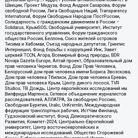
Швеции, Проект Медуза, Фонд Андрея Сахарова, Форум
свободной России, Лига Свободных Наций, Transparеncy
International, Форум Свободных Народов ПостРоссии,
Солидарность с гражданским движением в России –
Solidarus, КрымSOS, Свободный университет, Институт
государственного управления, Форум гражданского
общества Россия, Беллона, Союз жителей островов
Тисима и Хабомаи, Съезд народных депутатов, Гринпис
Интернешнл, Фонд борьбы с коррупцией Инк, Завет
церквей TCCN, Агора, Всемирный фонд природы, BDR
Novaja Gazeta-Europe, Алтай проект, Образовательный дом
прав человека Чернигов, Фонд Дом Прав Человека,
Белорусский дом прав человека имени Бориса Звозскова,
Дом прав человека Тбилиси, Дом прав человека Ереван,
Дом прав человека Крым, Центр дикого лосося, TVR
Studios, ТВ Дождь, Центр европейских исследований им
Вилфрида Мартенса, Сетевое объединение журналистов
расследователей, АЛЛАТРА, За свободную Россию,
Свободная Бурятия, Uralic, UnKremlin, Международная
федерация транспортных рабочих, ИстЧам Финланд,
Гудзоновский институт, Фонд Демократического
Развития, Комитет-2024, Центрально-Европейский
университет, Центр восточноевропейских и
международных исследований, Общество Сторожевой