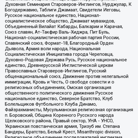
Духовная Семинария Староверов-Инглингов, Нурджулар, К
Богодержавию, Таблиги Джамаат, Свидетели Иеговы,
Русское национальное единство, Национал-
социалистическое общество, Джамаат мувахидов,
Объединенный Вилайат Кабарды, Балкарии и Карачая,
Союз славян, Ат-Такфир Валь-Хиджра, Пит Буль,
Национал-социалистическая рабочая партия России,
Славянский союз, Формат-18, Благородный Орден
Дьявола, Армия воли народа, Национальная
Социалистическая Инициатива города Череповца,
Духовно-Родовая Держава Русь, Русское национальное
единство, Древнерусской Инглистической церкви
Православных Староверов-Инглингов, Русский
общенациональный союз, Движение против нелегальной
иммиграции, Кровь и Честь, О свободе совести и о
религиозных объединениях, Омская организация
общественного политического движения Русское
национальное единство, Северное Братство, Клуб
Болельщиков Футбольного Клуба Динамо,
Файзрахманисты, Мусульманская религиозная организация
п. Боровский, Община Коренного Русского народа
Щелковского района, Правый сектор, УНА - УНСО,
Украинская повстанческая армия, Тризуб им. Степана
Бандеры, Братство, Белый Крест, Misanthropic division,
Религиозное объединение последователей инглиизма,