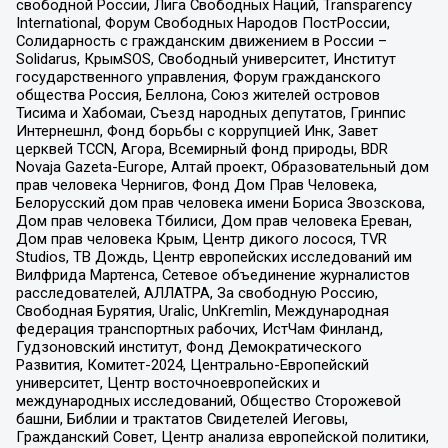
свободной России, Лига Свободных Наций, Transparеncy
International, Форум Свободных Народов ПостРоссии,
Солидарность с гражданским движением в России –
Solidarus, КрымSOS, Свободный университет, Институт
государственного управления, Форум гражданского
общества Россия, Беллона, Союз жителей островов
Тисима и Хабомаи, Съезд народных депутатов, Гринпис
Интернешнл, Фонд борьбы с коррупцией Инк, Завет
церквей TCCN, Агора, Всемирный фонд природы, BDR
Novaja Gazeta-Europe, Алтай проект, Образовательный дом
прав человека Чернигов, Фонд Дом Прав Человека,
Белорусский дом прав человека имени Бориса Звозскова,
Дом прав человека Тбилиси, Дом прав человека Ереван,
Дом прав человека Крым, Центр дикого лосося, TVR
Studios, ТВ Дождь, Центр европейских исследований им
Вилфрида Мартенса, Сетевое объединение журналистов
расследователей, АЛЛАТРА, За свободную Россию,
Свободная Бурятия, Uralic, UnKremlin, Международная
федерация транспортных рабочих, ИстЧам Финланд,
Гудзоновский институт, Фонд Демократического
Развития, Комитет-2024, Центрально-Европейский
университет, Центр восточноевропейских и
международных исследований, Общество Сторожевой
башни, Библии и трактатов Свидетелей Иеговы,
Гражданский Совет, Центр анализа европейской политики,