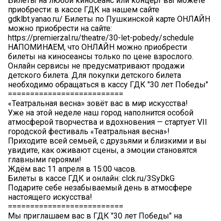
Билеты на любой киносеанс или концерт вы можете
приобрести: в кассе ГДК на нашем сайте
gdklbt.yanao.ru/ Билеты по Пушкинской карте ОНЛАЙН
можно приобрести на сайте:
https://premierzal.ru/theatre/30-let-pobedy/schedule
НАПОМИНАЕМ, что ОНЛАЙН можно приобрести
билеты на киносеансы только по цене взрослого.
Онлайн сервисы не предусматривают продажи
детского билета. Для покупки детского билета
необходимо обращаться в кассу ГДК "30 лет Победы"
==========================
«Театральная весна» зовёт вас в мир искусства!
Уже на этой неделе наш город наполнится особой
атмосферой творчества и вдохновения — стартует VII
городской фестиваль «Театральная весна»!
Приходите всей семьей, с друзьями и близкими и вы
увидите, как оживают сцены, а эмоции становятся
главными героями!
Ждём вас 11 апреля в 15:00 часов.
Билеты в кассе ГДК и онлайн: clck.ru/3SyDkG
Подарите себе незабываемый день в атмосфере
настоящего искусства!
==========================
Мы приглашаем вас в ГДК "30 лет Победы" на