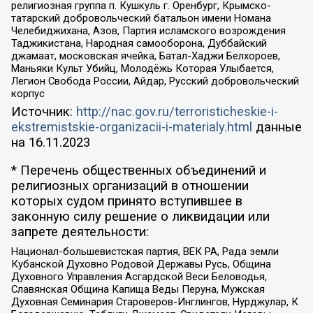
религиозная группа п. Кушкуль г. Оренбург, Крымско-
татарский добровольческий батальон имени Номана
Челебиджихана, Азов, Партия исламского возрождения
Таджикистана, Народная самооборона, Дуббайский
джамаат, московская ячейка, Батал-Хаджи Белхороев,
Маньяки Культ Убийц, Молодёжь Которая Улыбается,
Легион Свобода России, Айдар, Русский добровольческий
корпус
Источник:
http://nac.gov.ru/terroristicheskie-i-
ekstremistskie-organizacii-i-materialy.html
данные
на
16.11.2023
* Перечень общественных объединений и
религиозных организаций в отношении
которых судом принято вступившее в
законную силу решение о ликвидации или
запрете деятельности:
Национал-большевистская партия, ВЕК РА, Рада земли
Кубанской Духовно Родовой Державы Русь, Община
Духовного Управления Асгардской Веси Беловодья,
Славянская Община Капища Веды Перуна, Мужская
Духовная Семинария Староверов-Инглингов, Нурджулар, К