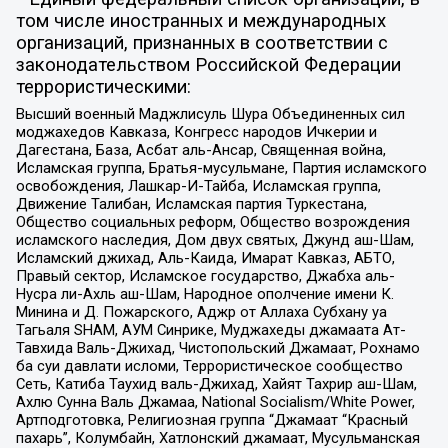
том числе иностранных и международных
организаций, признанных в соответствии с
законодательством Российской Федерации
террористическими:
Высший военный Маджлисуль Шура Объединенных сил
моджахедов Кавказа, Конгресс народов Ичкерии и
Дагестана, База, Асбат аль-Ансар, Священная война,
Исламская группа, Братья-мусульмане, Партия исламского
освобождения, Лашкар-И-Тайба, Исламская группа,
Движение Талибан, Исламская партия Туркестана,
Общество социальных реформ, Общество возрождения
исламского наследия, Дом двух святых, Джунд аш-Шам,
Исламский джихад, Аль-Каида, Имарат Кавказ, АБТО,
Правый сектор, Исламское государство, Джабха аль-
Нусра ли-Ахль аш-Шам, Народное ополчение имени К.
Минина и Д. Пожарского, Аджр от Аллаха Субхану уа
Тагьаля SHAM, АУМ Синрике, Муджахеды джамаата Ат-
Тавхида Валь-Джихад, Чистопольский Джамаат, Рохнамо
ба суи давлати исломи, Террористическое сообщество
Сеть, Катиба Таухид валь-Джихад, Хайят Тахрир аш-Шам,
Ахлю Сунна Валь Джамаа, National Socialism/White Power,
Артподготовка, Религиозная группа “Джамаат “Красный
пахарь”, Колумбайн, Хатлонский джамаат, Мусульманская