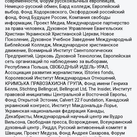
современности, Форум русскоязычных европейцев,
Немецко-русский обмен, Бард колледж, Европейский
выбор, Фонд Ходорковского, Оксфордский российский
фонд, Фонд Будущее России, Компания свободы
информации, Проект Медиа, Международное партнерство
за права человека, Духовное Управление Евангельских
Христиан Украинской Христианской Церкви, Новое
Поколение, Духовное Учебное Заведение Международный
Библейский Колледж, Международное христианское
движение, Всемирный Институт Саентологических
Предприятий, Церковь Духовной Технологии, Европейская
сеть организаций по наблюдению за выборами,
Республика Польша, СВОБОДНЫЙ ИДЕЛЬ-УРАЛ,
Ассоциация развития журналистики, IStories fonds,
Королевский Институт Международных Отношений,
КРИМСЬКА ПРАВОЗАХИСНА ГРУПА, Фонд имени Генриха
Бёлля, Stichting Bellingcat, Bellingcat Ltd, The Insider, Институт
правовой инициативы Центральной и Восточной Европы,
Фонд Открытой Эстонии, Calvert 22 Foundation, Канадский
украинский конгресс, Институт Макдональда-Лорье,
Украинская национальная федерация Канады,
Декабристы, Международный научный центр им Вудро
Вильсона, Свободная пресса, Возрождение, Всеукраинский
духовный центр , Риддл, Русский антивоенный комитет в
Швеции, Проект Медуза, Фонд Андрея Сахарова, Форум