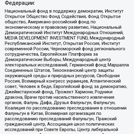
Федерации:
Национальный фонд в поддержку демократии, Институт
Открытое Общество Фонд Содействия, Фонд Открытое
общество, Американо-российский фонд по
экономическому и правовому развитию, Национальный
Демократический Институт Международных Отношений,
MEDIA DEVELOPMENT INVESTMENT FUND, Международный
Республиканский Институт, Открытая Россия, Институт
современной России, Черноморский фонд регионального
сотрудничества, Европейская Платформа за
Демократические Выборы, Международный центр
электоральных исследований, Германский фонд Маршалла
Соединенных Штатов, Тихоокеанский центр защиты
окружающей среды и природных ресурсов, Свободная
Россия, Всемирный конгресс украинцев, Атлантический
совет, Человек в беде, Европейский фонд за демократию,
Джеймстаунский фонд, Прожект Хармони, Родники
дракона, Врачи против насильственного извлечения
органов, Фалунь Дафа, Друзья Фалуньгун, Фалуньгун,
Коалиция по расследованию преследования в отношении
Фалуньгун в Китае, Всемирная организация по
расследованию преследований Фалуньгун, Пражский
гражданский центр, Ассоциация школ политических
исследований при Совете Европы, Центр либеральной