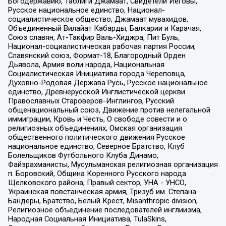
Богодержавию, Таблиги Джамаат, Свидетели Иеговы,
Русское национальное единство, Национал-
социалистическое общество, Джамаат мувахидов,
Объединенный Вилайат Кабарды, Балкарии и Карачая,
Союз славян, Ат-Такфир Валь-Хиджра, Пит Буль,
Национал-социалистическая рабочая партия России,
Славянский союз, Формат-18, Благородный Орден
Дьявола, Армия воли народа, Национальная
Социалистическая Инициатива города Череповца,
Духовно-Родовая Держава Русь, Русское национальное
единство, Древнерусской Инглистической церкви
Православных Староверов-Инглингов, Русский
общенациональный союз, Движение против нелегальной
иммиграции, Кровь и Честь, О свободе совести и о
религиозных объединениях, Омская организация
общественного политического движения Русское
национальное единство, Северное Братство, Клуб
Болельщиков Футбольного Клуба Динамо,
Файзрахманисты, Мусульманская религиозная организация
п. Боровский, Община Коренного Русского народа
Щелковского района, Правый сектор, УНА - УНСО,
Украинская повстанческая армия, Тризуб им. Степана
Бандеры, Братство, Белый Крест, Misanthropic division,
Религиозное объединение последователей инглиизма,
Народная Социальная Инициатива, TulaSkins,