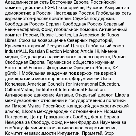
Академическая сеть Восточная Европа, Российский
комитет действия, РЭНД корпорейшн, Русская Америка за
демократию в России, Настоящая Россия, Глобальная сеть
журналистов-расследователей, Служба поддержки,
Свободная Россия Берлин, Свободная Россия Северный
Рейн-Вестфалия, Фонд глобальной помощи, Антивоенный
комитет России, Russie-Libertes, La Asocicion de Rusos
Libres, Союз за возвращение Северных территорий,
Крымскотатарский Ресурсный Центр, Глобальный союз
IndustriALL, Russian Election Monitor, Article 19, Мнение
медиа, Федерация анархического черного креста, Радио
Свободная Европа, Германское общество изучения
Восточной Европы, Фонд имени Фридриха Эберта, XZ
gGmbH, Мобильная академия поддержки гендерной
демократии и миротворчества, Форум имени Льва
Копелева, American Councils for International Education,
Cultural Vistas, Institute of International Education,
Антивоенное движение Антальи, Открытый диалог, Школа
международных отношений и государственной политики
им Питера Мунка, Российско-канадский демократический
альянс, Школа международных отношений им Нормана
Патерсона, Центр Гражданских Свобод, Фонд Бориса
Немцова за Свободу, Фонд имени Фридриха Науманна за
свободу, Феминистское антивоенное сопротивление,
Комитет независимости Ингушетии, Прометей, Stop