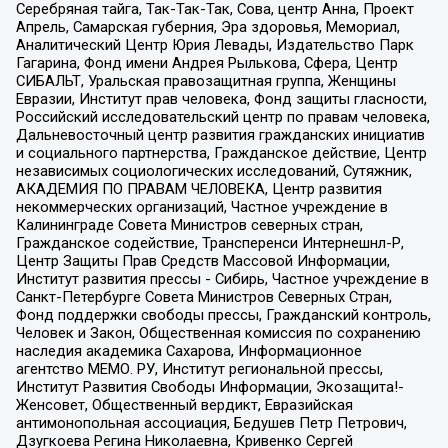
Серебряная тайга, Так-Так-Так, Сова, центр Анна, Проект
Апрель, Самарская губерния, Эра здоровья, Мемориал,
Аналитический Центр Юрия Левады, Издательство Парк
Гагарина, Фонд имени Андрея Рылькова, Сфера, Центр
СИБАЛЬТ, Уральская правозащитная группа, Женщины
Евразии, Институт прав человека, Фонд защиты гласности,
Российский исследовательский центр по правам человека,
Дальневосточный центр развития гражданских инициатив
и социального партнерства, Гражданское действие, Центр
независимых социологических исследований, Сутяжник,
АКАДЕМИЯ ПО ПРАВАМ ЧЕЛОВЕКА, Центр развития
некоммерческих организаций, Частное учреждение в
Калининграде Совета Министров северных стран,
Гражданское содействие, Трансперенси Интернешнл-Р,
Центр Защиты Прав Средств Массовой Информации,
Институт развития прессы - Сибирь, Частное учреждение в
Санкт-Петербурге Совета Министров Северных Стран,
Фонд поддержки свободы прессы, Гражданский контроль,
Человек и Закон, Общественная комиссия по сохранению
наследия академика Сахарова, Информационное
агентство МЕМО. РУ, Институт региональной прессы,
Институт Развития Свободы Информации, Экозащита!-
Женсовет, Общественный вердикт, Евразийская
антимонопольная ассоциация, Бедушев Петр Петрович,
Дзугкоева Регина Николаевна, Кривенко Сергей