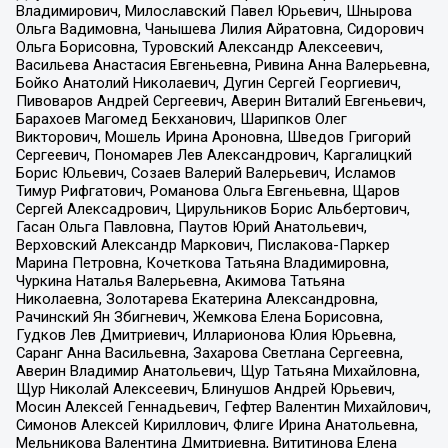
Владимирович, Милославский Павел Юрьевич, Шнырова
Ольга Вадимовна, Чанышева Лилия Айратовна, Сидорович
Ольга Борисовна, Туровский Александр Алексеевич,
Васильева Анастасия Евгеньевна, Ривина Анна Валерьевна,
Бойко Анатолий Николаевич, Дугин Сергей Георгиевич,
Пивоваров Андрей Сергеевич, Аверин Виталий Евгеньевич,
Барахоев Магомед Бекханович, Шарипков Олег
Викторович, Мошель Ирина Ароновна, Шведов Григорий
Сергеевич, Пономарев Лев Александрович, Каргалицкий
Борис Юльевич, Созаев Валерий Валерьевич, Исламов
Тимур Рифгатович, Романова Ольга Евгеньевна, Щаров
Сергей Алексадрович, Цирульников Борис Альбертович,
Гасан Ольга Павловна, Паутов Юрий Анатольевич,
Верховский Александр Маркович, Пислакова-Паркер
Марина Петровна, Кочеткова Татьяна Владимировна,
Чуркина Наталья Валерьевна, Акимова Татьяна
Николаевна, Золотарева Екатерина Александровна,
Рачинский Ян Збигневич, Жемкова Елена Борисовна,
Гудков Лев Дмитриевич, Илларионова Юлия Юрьевна,
Саранг Анна Васильевна, Захарова Светлана Сергеевна,
Аверин Владимир Анатольевич, Щур Татьяна Михайловна,
Щур Николай Алексеевич, Блинушов Андрей Юрьевич,
Мосин Алексей Геннадьевич, Гефтер Валентин Михайлович,
Симонов Алексей Кириллович, Флиге Ирина Анатольевна,
Мельникова Валентина Дмитриевна, Вититинова Елена