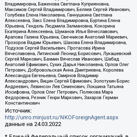
Владимировна, Баженова Светлана Куприяновна,
Максимов Сергей Владимирович, Беляев Сергей Иванович,
Голубева Елена Николаевна, Ганнушкина Светлана
Алексеевна, Закс Елена Владимировна, Буртина Елена
Юрьевна, Гендель Людмила Залмановна, Кокорина
Екатерина Алексеевна, Шуманов Илья Вячеславович,
Арапова Галина Юрьевна, Свечников Анатолий Мариевич,
Прохоров Вадим Юрьевич, Шахова Елена Владимировна,
Подузов Сергей Васильевич, Протасова Ирина
Вячеславовна, Литинский Леонид Борисович, Лукашевский
Сергей Маркович, Бахмин Вячеслав Иванович, Шабад
Анатолий Ефимович, Сухих Дарья Николаевна, Орлов Олег
Петрович, Добровольская Анна Дмитриевна, Королева
Александра Евгеньевна, Смирнов Владимир
Александрович, Вицин Сергей Ефимович, Золотухин Борис
Андреевич, Левинсон Лев Семенович, Локшина Татьяна
Иосифовна, Орлов Олег Петрович, Полякова Мара
Федоровна, Резник Генри Маркович, Захаров Герман
Константинович
Источник:
http://unro.minjust.ru/NKOForeignAgent.aspx
данные на
24.03.2022
* Единый федеральный список организаций, в