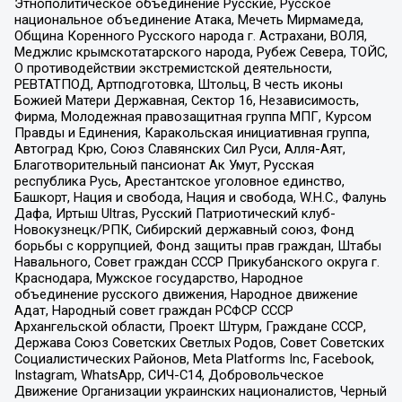
Этнополитическое объединение Русские, Русское
национальное объединение Атака, Мечеть Мирмамеда,
Община Коренного Русского народа г. Астрахани, ВОЛЯ,
Меджлис крымскотатарского народа, Рубеж Севера, ТОЙС,
О противодействии экстремистской деятельности,
РЕВТАТПОД, Артподготовка, Штольц, В честь иконы
Божией Матери Державная, Сектор 16, Независимость,
Фирма, Молодежная правозащитная группа МПГ, Курсом
Правды и Единения, Каракольская инициативная группа,
Автоград Крю, Союз Славянских Сил Руси, Алля-Аят,
Благотворительный пансионат Ак Умут, Русская
республика Русь, Арестантское уголовное единство,
Башкорт, Нация и свобода, Нация и свобода, W.H.С., Фалунь
Дафа, Иртыш Ultras, Русский Патриотический клуб-
Новокузнецк/РПК, Сибирский державный союз, Фонд
борьбы с коррупцией, Фонд защиты прав граждан, Штабы
Навального, Совет граждан СССР Прикубанского округа г.
Краснодара, Мужское государство, Народное
объединение русского движения, Народное движение
Адат, Народный совет граждан РСФСР СССР
Архангельской области, Проект Штурм, Граждане СССР,
Держава Союз Советских Светлых Родов, Совет Советских
Социалистических Районов, Meta Platforms Inc, Facebook,
Instagram, WhatsApp, СИЧ-С14, Добровольческое
Движение Организации украинских националистов, Черный