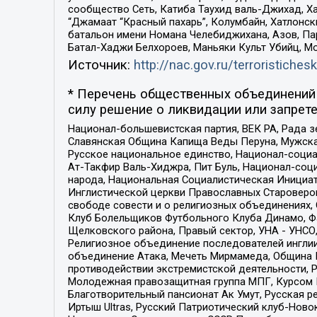
сообщество Сеть, Катиба Таухид валь-Джихад, Хай
“Джамаат “Красный пахарь”, Колумбайн, Хатлонск
батальон имени Номана Челебиджихана, Азов, Па
Батал-Хаджи Белхороев, Маньяки Культ Убийц, М
Источник:
http://nac.gov.ru/terroristichesk
* Перечень общественных объединений 
силу решение о ликвидации или запрете
Национал-большевистская партия, ВЕК РА, Рада 
Славянская Община Капища Веды Перуна, Мужская
Русское национальное единство, Национал-социа
Ат-Такфир Валь-Хиджра, Пит Буль, Национал-соц
народа, Национальная Социалистическая Инициат
Инглистической церкви Православных Староверов
свободе совести и о религиозных объединениях,
Клуб Болельщиков Футбольного Клуба Динамо, Фа
Щелковского района, Правый сектор, УНА - УНСО, У
Религиозное объединение последователей инглии
объединение Атака, Мечеть Мирмамеда, Община К
противодействии экстремистской деятельности, 
Молодежная правозащитная группа МПГ, Курсом П
Благотворительный пансионат Ак Умут, Русская ре
Иртыш Ultras, Русский Патриотический клуб-Нов