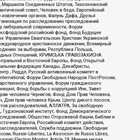
 Маршалла Соединенных Штатов, Тихоокеанский
нтический совет, Человек в беде, Европейский
 извлечения органов, Фалунь Дафа, Друзья
рганизация по расследованию преследований
тр либеральной современности, Форум
 Оксфордский российский фонд, Фонд Будущее
е Управление Евангельских Христиан Украинской
еждународное христианское движение, Всемирный
людению за выборами, Республика Польша,
народных Отношений, КРИМСЬКА ПРАВОЗАХИСНА
ы Центральной и Восточной Европы, Фонд Открытой
иональная федерация Канады, Декабристы,
тр , Риддл, Русский антивоенный комитет в
nternational, Форум Свободных Народов ПостРоссии,
дарственного управления, Форум гражданского
рнешнл, Фонд борьбы с коррупцией Инк, Завет
прав человека Чернигов, Фонд Дом Прав Человека,
н, Дом прав человека Крым, Центр дикого лосося,
стов расследователей, АЛЛАТРА, За свободную
д, Гудзоновский институт, Фонд Демократического
сследований, Общество Сторожевой башни, Библии и
сточная Европа, Российский комитет действия,
-расследователей, Служба поддержки, Свободная
 Russie-Libertes, La Asocicion de Rusos Libres,
an Election Monitor, Article 19, Мнение медиа,