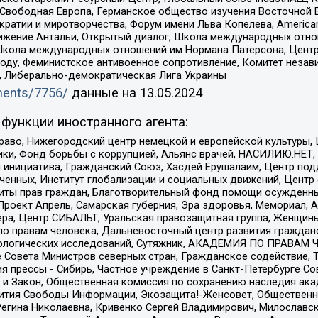
 Свободная Европа, Германское общество изучения Восточной 
и и миротворчества, Форум имени Льва Копелева, American Counci
ое движение Антальи, Открытый диалог, Школа международных отн
Школа международных отношений им Нормана Патерсона, Центр
ду, Феминистское антивоенное сопротивление, Комитет независ
а, Либерально-демократическая Лига Украины
uments/7756/
данные на
13.05.2024
функции иностранного агента:
раво, Нижегородский центр немецкой и европейской культуры,
тики, Фонд борьбы с коррупцией, Альянс врачей, НАСИЛИЮ.НЕТ,
я инициатива, Гражданский Союз, Хасдей Ерушалаим, Центр по
юченных, Институт глобализации и социальных движений, Цент
ты прав граждан, Благотворительный фонд помощи осужденным
а, Проект Апрель, Самарская губерния, Эра здоровья, Мемориал
ера, Центр СИБАЛЬТ, Уральская правозащитная группа, Женщины
по правам человека, Дальневосточный центр развития гражданс
ологических исследований, Сутяжник, АКАДЕМИЯ ПО ПРАВАМ Ч
е Совета Министров северных стран, Гражданское содействие,
я прессы - Сибирь, Частное учреждение в Санкт-Петербурге С
 и Закон, Общественная комиссия по сохранению наследия ак
звития Свободы Информации, Экозащита!-Женсовет, Общественн
Регина Николаевна, Кривенко Сергей Владимирович, Милославс