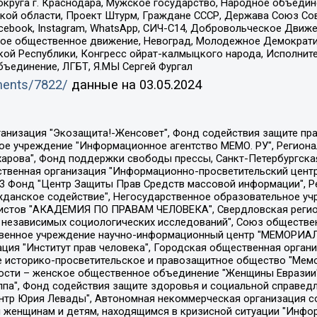
округа г. Краснодара, Мужское государство, Народное объедин
ой области, Проект Штурм, Граждане СССР, Держава Союз Сов
Facebook, Instagram, WhatsApp, СИЧ-С14, Добровольческое Движ
ское общественное движение, Невоград, Молодежное Демократ
ой Республики, Конгресс ойрат-калмыцкого народа, Исполнит
бъединение, ЛГБТ, Я.МЫ Сергей Фургал
uments/7822/
данные на
03.05.2024
Общество с ограниченной ответственностью "Радио Свободная Европа/Радио Свобода", Чешское информационное агентство "MEDIUM-ORIENT", Красноярская региональная общественная организация "Мы против СПИДа", Камалягин Денис Николаевич, Маркелов Сергей Евгеньевич, Пономарев Лев Александрович, Савицкая Людмила Алексеевна, Автономная некоммерческая организация "Центр по работе с проблемой насилия "НАСИЛИЮ.НЕТ", Межрегиональный профессиональный союз работников здравоохранения "Альянс врачей", Юридическое лицо, зарегистрированное в Латвийской Республике, SIA "Medusa Project" (регистрационный номер 40103797863, дата регистрации 10.06.2014), Некоммерческая организация "Фонд по борьбе с коррупцией", Автономная некоммерческая организация "Институт права и публичной политики", Баданин Роман Сергеевич, Гликин Максим Александрович, Железнова Мария Михайловна, Лукьянова Юлия Сергеевна, Маетная Елизавета Витальевна, Маняхин Петр Борисович, Чуракова Ольга Владимировна, Ярош Юлия Петровна, Юридическое лицо "The Insider SIA", зарегистрированное в Риге, Латвийская Республика (дата регистрации 26.06.2015), являющееся администратором доменного имени интернет-издания "The Insider SIA", https://theins.ru, Постернак Алексей Евгеньевич, Рубин Михаил Аркадьевич, Анин Роман Александрович, Юридическое лицо Istories fonds, зарегистрированное в Латвийской Республике (регистрационный номер 50008295751, дата регистрации 24.02.2020), Великовский Дмитрий Александрович, Долинина Ирина Николаевна, Мароховская Алеся Алексеевна, Шлейнов Роман Юрьевич, Шмагун Олеся Валентиновна, Общество с ограниченной ответственностью "Альтаир 2021", Общество с ограниченной ответственностью "Вега 2021", Общество с ограниченной ответственностью "Главный редактор 2021", Общество с ограниченной ответственностью "Ромашки монолит", Важенков Артем Валерьевич, Ивановская областная общественная организация "Центр гендерных исследований", Гурман Юрий Альбертович, Медиапроект "ОВД-Инфо", Егоров Владимир Владимирович, Жилинский Владимир Александрович, Общество с ограниченной ответственностью "ЗП", Иванова София Юрьевна, Карезина Инна Павловна, Кильтау Екатерина Викторовна, Петров Алексей Викторович, Пискунов Сергей Евгеньевич, Смирнов Сергей Сергеевич, Тихонов Михаил Сергеевич, Общество с ограниченной ответственностью "ЖУРНАЛИСТ-ИНОСТРАННЫЙ АГЕНТ", Арапова Галина Юрьевна, Вольтская Татьяна Анатольевна, Американская компания "Mason G.E.S. Anonymous Foundation" (США), являющаяся владельцем интернет-издания https://mnews.world/, Компания "Stichting Bellingcat", зарегистрированная в Нидерландах (дата регистрации 11.07.2018), Захаров Андрей Вячеславович, Клепиковская Екатерина Дмитриевна, Общество с ограниченной ответственностью "МЕМО", Перл Роман Александрович, Симонов Евгений Алексеевич, Соловьева Елена Анатольевна, Сотников Даниил Владимирович, Сурначева Елизавета Дмитриевна, Автономная некоммерческая организация по защите прав человека и информированию населения "Якутия – Наше Мнение", Общество с ограниченной ответственностью "Москоу диджитал медиа", с 26.01.2023 Общество с ограниченной ответственностью "Чайка Белые сады", Ветошкина Валерия Валерьевна, Заговора Максим Александрович, Межрегиональное общественное движение "Российская ЛГБТ - сеть", Оленичев Максим Владимирович, Павлов Иван Юрьевич, Скворцова Елена Сергеевна, Общество с ограниченной ответственностью "Как бы инагент", Кочетков Игорь Викторович, Общество с ограниченной ответственностью "Честные выборы", Еланчик Олег Александрович, Общество с ограниченной ответственностью "Нобелевский призыв", Гималова Регина Эмилевна, Григорьев Андрей Валерьевич, Григорьева Алина Александровна, Ассоциация по содействию защите прав призывников, альтернативнослужащих и военнослужащих "Правозащитная группа "Гражданин.Армия.Право", Хисамова Регина Фаритовна, Автономная некоммерческая организация по реализа