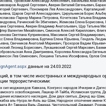
совна, Туровский Александр Алексеевич, Васильева Анастасия
Пивоваров Андрей Сергеевич, Аверин Виталий Евгеньевич, Бара
горий Сергеевич, Пономарев Лев Александрович, Каргалицкий 
ньевна, Щаров Сергей Алексадрович, Цирульников Борис Альбер
ислакова-Паркер Марина Петровна, Кочеткова Татьяна Владими
сандровна, Рачинский Ян Збигневич, Жемкова Елена Борисовна,
лана Сергеевна, Аверин Владимир Анатольевич, Щур Татьяна М
фтер Валентин Михайлович, Симонов Алексей Кириллович, Флиг
женова Светлана Куприяновна, Максимов Сергей Владимирович, 
кс Елена Владимировна, Буртина Елена Юрьевна, Гендель Людм
евна, Свечников Анатолий Мариевич, Прохоров Вадим Юрьевич
инский Леонид Борисович, Лукашевский Сергей Маркович, Бахм
Добровольская Анна Дмитриевна, Королева Александра Евгенье
евинсон Лев Семенович, Локшина Татьяна Иосифовна, Орлов Ол
ignAgent.aspx
данные на
24.03.2022
ций, в том числе иностранных и международных ор
ции террористическими:
ил моджахедов Кавказа, Конгресс народов Ичкерии и Дагеста
ламского освобождения, Лашкар-И-Тайба, Исламская группа, Дв
ения исламского наследия, Дом двух святых, Джунд аш-Шам, 
жабха аль-Нусра ли-Ахль аш-Шам, Народное ополчение имени К.
ата Ат-Тавхида Валь-Джихад, Чистопольский Джамаат, Рохнам