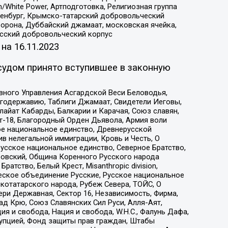
/White Power, Артподготовка, Религиозная группа
Оренбург, Крымско-татарский добровольческий
орона, Дуббайский джамаат, московская ячейка,
усский добровольческий корпус
 на
16.11.2023
судом принято вступившее в законную
вного Управления Асгардской Веси Беловодья,
годержавию, Таблиги Джамаат, Свидетели Иеговы,
айат Кабарды, Балкарии и Карачая, Союз славян,
т-18, Благородный Орден Дьявола, Армия воли
ое национальное единство, Древнерусской
 нелегальной иммиграции, Кровь и Честь, О
усское национальное единство, Северное Братство,
ровский, Община Коренного Русского народа
атство, Белый Крест, Misanthropic division,
еское объединение Русские, Русское национальное
котатарского народа, Рубеж Севера, ТОЙС, О
ри Державная, Сектор 16, Независимость, Фирма,
д Крю, Союз Славянских Сил Руси, Алля-Аят,
я и свобода, Нация и свобода, W.H.С., Фалунь Дафа,
рупцией, Фонд защиты прав граждан, Штабы