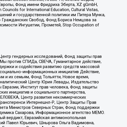
Европы, Фонд имени Фридриха Эберта, XZ gGmbH,
ls for International Education, Cultural Vistas,
ошений и государственной политики им Питера Мунка,
 Гражданских Свобод, Фонд Бориса Немцова за
имости Ингушетии, Прометей, Stop Occupation of
 Центр гендерных исследований, Фонд защиты прав
 Мы против СПИДа, СВЕЧА, Гуманитарное действие,
ддержки и содействия развитию средств массовой
р социально-информационных инициатив Действие,
 и их семьям, Фонд Тольятти, Новое время,
, Аналитический Центр Юрия Левады, Издательство
 Евразии, Институт прав человека, Фонд защиты
ких инициатив и социального партнерства,
ЕЛОВЕКА, Центр развития некоммерческих
 Трансперенси Интернешнл-Р, Центр Защиты Прав
овета Министров Северных Стран, Фонд поддержки
адемика Сахарова, Информационное агентство МЕМО.
ый вердикт, Евразийская антимонопольная
кий Павел Юрьевич, Шнырова Ольга Вадимовна,