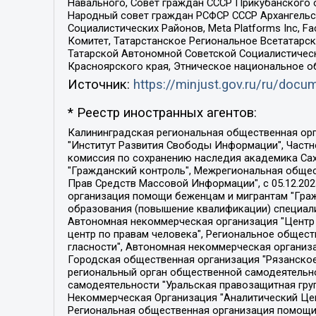
Навального, Совет граждан СССР Прикубанского 
Народный совет граждан РСФСР СССР Архангельск
Социалистических Районов, Meta Platforms Inc, 
Комитет, Татарстанское Региональное Всетатар
Татарской Автономной Советской Социалистическ
Красноярского края, Этническое национальное о
Источник:
https://minjust.gov.ru/ru/doc
* Реестр иностранных агентов:
Калининградская региональная общественная организация "Экозащита!-Женсовет", Фонд содействия защите прав и свобод граждан "Общественный вердикт", Фонд "Институт Развития Свободы Информации", Частное учреждение "Информационное агентство МЕМО. РУ", Региональная общественная организация "Общественная комиссия по сохранению наследия академика Сахарова", Фонд поддержки свободы прессы, Санкт-Петербургская общественная правозащитная организация "Гражданский контроль", Межрегиональная общественная организация "Информационно-просветительский центр "Мемориал", Региональный Фонд "Центр Защиты Прав Средств Массовой Информации", с 05.12.2023 Фонд "Центр Защиты Прав Средств массовой информации", Региональная общественная благотворительная организация помощи беженцам и мигрантам "Гражданское содействие", Негосударственное образовательное учреждение дополнительного профессионального образования (повышение квалификации) специалистов "АКАДЕМИЯ ПО ПРАВАМ ЧЕЛОВЕКА", Свердловская региональная общественная организация "Сутяжник", Автономная некоммерческая организация "Центр независимых социологических исследований", Союз общественных объединений "Российский исследовательский центр по правам человека", Региональное общественное учреждение научно-информационный центр "МЕМОРИАЛ", Некоммерческая организация "Фонд защиты гласности", Автономная некоммерческая организация "Институт прав человека", Городская общественная организация "Екатеринбургское общество "МЕМОРИАЛ", Городская общественная организация "Рязанское историко-просветительское и правозащитное общество "Мемориал" (Рязанский Мемориал), Челябинский региональный орган общественной самодеятельности – женское общественное объединение "Женщины Евразии", Челябинский региональный орган общественной самодеятельности "Уральская правозащитная группа", Фонд содействия защите здоровья и социальной справедливости имени Андрея Рылькова, Автономная Некоммерческая Организация "Аналитический Центр Юрия Левады", Автономная некоммерческая организация социальной поддержки населения "Проект Апрель", Региональная общественная организация помощи женщинам и детям, находящимся в кризисной ситуации "Информационно-методический центр "Анна", Фонд содействия развитию массовых коммуникаций и правовому просвещению "Так-так-Так", Фонд содействия устойчивому развитию "Серебряная тайга", Свердловский региональный общественный фонд социальных проектов "Новое время", "Idel.Реалии", Кавказ.Реалии, Крым.Реалии, Телеканал Настоящее Время, Татаро-башкирская служба Радио Свобода (Azatliq Radiosi), Радио Свободная Европа/Радио Свобода (PCE/PC), "Сибирь.Реалии", "Фактограф", Благотворительный фонд помощи осужденным и их семьям, Автономная некоммерческая организация "Институт глобализации и социальных движений", Фонд "В защиту прав заключенных", Частное учреждение "Центр поддержки и содействия развитию средств массовой информации", Пензенский региональный общественный благотворительный фонд "Гражданский союз", "Север.Реалии", Некоммерческая организация Фонд "Правовая инициатива", 