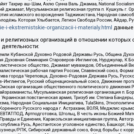
ят Тахрир аш-Шам, Ахлю Сунна Валь Джамаа, National Socialism
ий джамаат, Мусульманская религиозная группа п. Кушкуль г. 
ртия исламского возрождения Таджикистана, Народная самооб
олодёжь Которая Улыбается, Легион Свобода России, Айдар, Р
ie-i-ekstremistskie-organizacii-i-materialy.html
данные
и религиозных организаций в отношении которых 
 деятельности:
земли Кубанской Духовно Родовой Державы Русь, Община Духо
 Духовная Семинария Староверов-Инглингов, Нурджулар, К Бо
листическое общество, Джамаат мувахидов, Объединенный Вил
иалистическая рабочая партия России, Славянский союз, Форма
ива города Череповца, Духовно-Родовая Держава Русь, Русск
-Инглингов, Русский общенациональный союз, Движение против
 Омская организация общественного политического движения Р
йзрахманисты, Мусульманская религиозная организация п. Бо
краинская повстанческая армия, Тризуб им. Степана Бандеры, Бр
зма, Народная Социальная Инициатива, TulaSkins, Этнополитич
оренного Русского народа г. Астрахани, ВОЛЯ, Меджлис крымс
РЕВТАТПОД, Артподготовка, Штольц, В честь иконы Божией Мате
равды и Единения, Каракольская инициативная группа, Автогра
спублика Русь, Арестантское уголовное единство, Башкорт, Наци
окузнецк/РПК, Сибирский державный союз, Фонд борьбы с кор