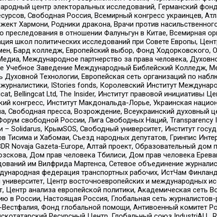
родный центр электоральных исследований, Германский фонд
рсов, Свободная Россия, Всемирный конгресс украинцев, Атла
ект Хармони, Родники дракона, Врачи против насильственного
ию преследования в отношении Фалуньгун в Китае, Всемирная о
ация школ политических исследований при Совете Европы, Цен
мен, Бард колледж, Европейский выбор, Фонд Ходорковского,
едиа, Международное партнерство за права человека, Духовно
ое Учебное Заведение Международный Библейский Колледж, М
ь Духовной Технологии, Европейская сеть организаций по наб
урналистики, IStories fonds, Королевский Институт Между
gcat, Bellingcat Ltd, The Insider, Институт правовой инициатив
инский конгресс, Институт Макдональда-Лорье, Украинская нац
, Свободная пресса, Возрождение, Всеукраинский духовный цен
орум свободной России, Лига Свободных Наций, Transparеncy I
– Solidarus, КрымSOS, Свободный университет, Институт госу
в Тисима и Хабомаи, Съезд народных депутатов, Гринпис Инте
DR Novaja Gazeta-Europe, Алтай проект, Образовательный дом 
зскова, Дом прав человека Тбилиси, Дом прав человека Ерева
едований им Вилфрида Мартенса, Сетевое объединение журнали
Международная федерация транспортных рабочих, ИстЧам Финлан
й университет, Центр восточноевропейских и международных и
, Центр анализа европейской политики, Академическая сеть Во
ю в России, Настоящая Россия, Глобальная сеть журналистов
естфалия, Фонд глобальной помощи, Антивоенный комитет России,
татарский Ресурсный Центр, Глобальный союз IndustriALL, Russi