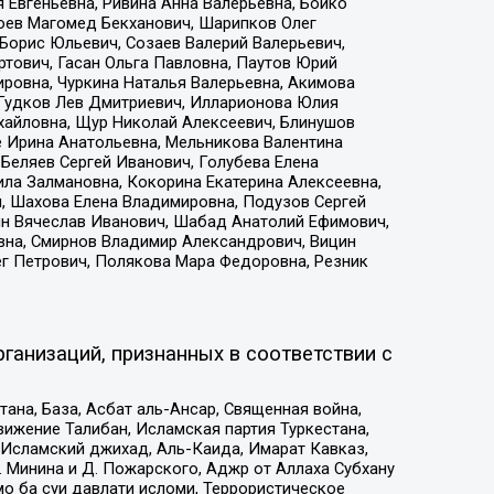
 Евгеньевна, Ривина Анна Валерьевна, Бойко
хоев Магомед Бекханович, Шарипков Олег
Борис Юльевич, Созаев Валерий Валерьевич,
тович, Гасан Ольга Павловна, Паутов Юрий
ровна, Чуркина Наталья Валерьевна, Акимова
 Гудков Лев Дмитриевич, Илларионова Юлия
ихайловна, Щур Николай Алексеевич, Блинушов
е Ирина Анатольевна, Мельникова Валентина
Беляев Сергей Иванович, Голубева Елена
ила Залмановна, Кокорина Екатерина Алексеевна,
, Шахова Елена Владимировна, Подузов Сергей
ин Вячеслав Иванович, Шабад Анатолий Ефимович,
вна, Смирнов Владимир Александрович, Вицин
ег Петрович, Полякова Мара Федоровна, Резник
ганизаций, признанных в соответствии с
на, База, Асбат аль-Ансар, Священная война,
ижение Талибан, Исламская партия Туркестана,
Исламский джихад, Аль-Каида, Имарат Кавказ,
 Минина и Д. Пожарского, Аджр от Аллаха Субхану
о ба суи давлати исломи, Террористическое