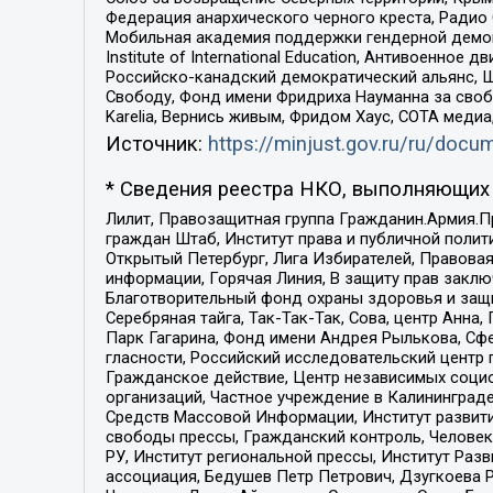
Федерация анархического черного креста, Радио
Мобильная академия поддержки гендерной демократи
Institute of International Education, Антивоенн
Российско-канадский демократический альянс, 
Свободу, Фонд имени Фридриха Науманна за свобо
Karelia, Вернись живым, Фридом Хаус, СОТА меди
Источник:
https://minjust.gov.ru/ru/doc
* Сведения реестра НКО, выполняющих 
Лилит, Правозащитная группа Гражданин.Армия.П
граждан Штаб, Институт права и публичной поли
Открытый Петербург, Лига Избирателей, Правова
информации, Горячая Линия, В защиту прав закл
Благотворительный фонд охраны здоровья и защи
Серебряная тайга, Так-Так-Так, Сова, центр Анн
Парк Гагарина, Фонд имени Андрея Рылькова, Сф
гласности, Российский исследовательский центр 
Гражданское действие, Центр независимых соци
организаций, Частное учреждение в Калининград
Средств Массовой Информации, Институт развити
свободы прессы, Гражданский контроль, Человек
РУ, Институт региональной прессы, Институт Ра
ассоциация, Бедушев Петр Петрович, Дзугкоева 