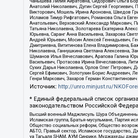
Чанышева Лилия Айратовна, Сидорович Ольга Бори
Анатолий Николаевич, Дугин Сергей Георгиевич, 
Викторович, Мошель Ирина Ароновна, Шведов Гри
Исламов Тимур Рифгатович, Романова Ольга Евге
Анатольевич, Верховский Александр Маркович, П
Татьяна Николаевна, Золотарева Екатерина Алек
Юрьевна, Саранг Анна Васильевна, Захарова Свет
Андрей Юрьевич, Мосин Алексей Геннадьевич, Ге
Дмитриевна, Вититинова Елена Владимировна, Ба
Николаевна, Ганнушкина Светлана Алексеевна, За
Шуманов Илья Вячеславович, Арапова Галина Юрь
Васильевич, Протасова Ирина Вячеславовна, Лит
Сухих Дарья Николаевна, Орлов Олег Петрович, 
Сергей Ефимович, Золотухин Борис Андреевич, Л
Генри Маркович, Захаров Герман Константинович
Источник:
http://unro.minjust.ru/NKOFore
* Единый федеральный список организа
законодательством Российской Федера
Высший военный Маджлисуль Шура Объединенных с
Исламская группа, Братья-мусульмане, Партия ис
Общество социальных реформ, Общество возрожд
АБТО, Правый сектор, Исламское государство, Д
уа Тагьаля SHAM, АУМ Синрике, Муджахеды джама