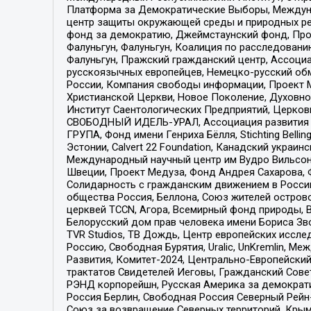
Платформа за Демократические Выборы, Междуна
центр защиты окружающей среды и природных ресу
фонд за демократию, Джеймстаунский фонд, Прож
Фалуньгун, Фалуньгун, Коалиция по расследован
Фалуньгун, Пражский гражданский центр, Ассоци
русскоязычных европейцев, Немецко-русский об
России, Компания свободы информации, Проект М
Христианской Церкви, Новое Поколение, Духовн
Институт Саентологических Предприятий, Церков
СВОБОДНЫЙ ИДЕЛЬ-УРАЛ, Ассоциация развития ж
ГРУПА, Фонд имени Генриха Бёлля, Stichting Bellin
Эстонии, Calvert 22 Foundation, Канадский укра
Международный научный центр им Вудро Вильсона
Швеции, Проект Медуза, Фонд Андрея Сахарова, Ф
Солидарность с гражданским движением в России 
общества Россия, Беллона, Союз жителей острово
церквей TCCN, Агора, Всемирный фонд природы, B
Белорусский дом прав человека имени Бориса Зво
TVR Studios, ТВ Дождь, Центр европейских иссл
Россию, Свободная Бурятия, Uralic, UnKremlin, 
Развития, Комитет-2024, Центрально-Европейски
трактатов Свидетелей Иеговы, Гражданский Совет
РЭНД корпорейшн, Русская Америка за демократи
Россия Берлин, Свободная Россия Северный Рейн-В
Союз за возвращение Северных территорий, Крымско