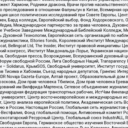
ект Хармони, Родники дракона, Врачи против насильственного
ию преследования в отношении Фалуньгун в Китае, Всемирная о
ация школ политических исследований при Совете Европы, Цен
мен, Бард колледж, Европейский выбор, Фонд Ходорковского,
едиа, Международное партнерство за права человека, Духовно
ое Учебное Заведение Международный Библейский Колледж, М
ь Духовной Технологии, Европейская сеть организаций по наб
урналистики, IStories fonds, Королевский Институт Между
gcat, Bellingcat Ltd, The Insider, Институт правовой инициатив
инский конгресс, Институт Макдональда-Лорье, Украинская нац
, Свободная пресса, Возрождение, Всеукраинский духовный цен
орум свободной России, Лига Свободных Наций, Transparеncy I
– Solidarus, КрымSOS, Свободный университет, Институт госу
в Тисима и Хабомаи, Съезд народных депутатов, Гринпис Инте
DR Novaja Gazeta-Europe, Алтай проект, Образовательный дом 
зскова, Дом прав человека Тбилиси, Дом прав человека Ерева
едований им Вилфрида Мартенса, Сетевое объединение журнали
Международная федерация транспортных рабочих, ИстЧам Финлан
й университет, Центр восточноевропейских и международных и
, Центр анализа европейской политики, Академическая сеть Во
ю в России, Настоящая Россия, Глобальная сеть журналистов
естфалия, Фонд глобальной помощи, Антивоенный комитет России,
татарский Ресурсный Центр, Глобальный союз IndustriALL, Russi
 Свободная Европа, Германское общество изучения Восточной 
и и миротворчества, Форум имени Льва Копелева, American Counci