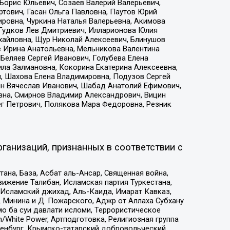
Борис Юльевич, Созаев Валерий Валерьевич,
тович, Гасан Ольга Павловна, Паутов Юрий
ровна, Чуркина Наталья Валерьевна, Акимова
 Гудков Лев Дмитриевич, Илларионова Юлия
ихайловна, Щур Николай Алексеевич, Блинушов
е Ирина Анатольевна, Мельникова Валентина
Беляев Сергей Иванович, Голубева Елена
ила Залмановна, Кокорина Екатерина Алексеевна,
, Шахова Елена Владимировна, Подузов Сергей
ин Вячеслав Иванович, Шабад Анатолий Ефимович,
вна, Смирнов Владимир Александрович, Вицин
ег Петрович, Полякова Мара Федоровна, Резник
ганизаций, признанных в соответствии с
на, База, Асбат аль-Ансар, Священная война,
ижение Талибан, Исламская партия Туркестана,
Исламский джихад, Аль-Каида, Имарат Кавказ,
 Минина и Д. Пожарского, Аджр от Аллаха Субхану
о ба суи давлати исломи, Террористическое
/White Power, Артподготовка, Религиозная группа
Оренбург, Крымско-татарский добровольческий