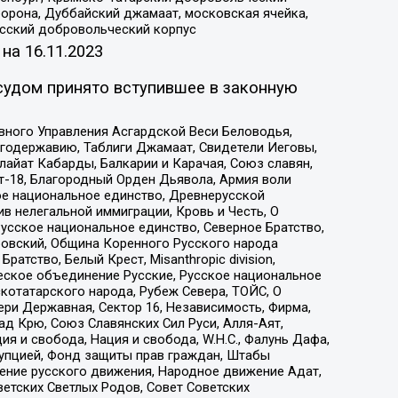
орона, Дуббайский джамаат, московская ячейка,
усский добровольческий корпус
 на
16.11.2023
судом принято вступившее в законную
вного Управления Асгардской Веси Беловодья,
годержавию, Таблиги Джамаат, Свидетели Иеговы,
айат Кабарды, Балкарии и Карачая, Союз славян,
т-18, Благородный Орден Дьявола, Армия воли
ое национальное единство, Древнерусской
 нелегальной иммиграции, Кровь и Честь, О
усское национальное единство, Северное Братство,
ровский, Община Коренного Русского народа
атство, Белый Крест, Misanthropic division,
еское объединение Русские, Русское национальное
котатарского народа, Рубеж Севера, ТОЙС, О
ри Державная, Сектор 16, Независимость, Фирма,
д Крю, Союз Славянских Сил Руси, Алля-Аят,
я и свобода, Нация и свобода, W.H.С., Фалунь Дафа,
рупцией, Фонд защиты прав граждан, Штабы
ение русского движения, Народное движение Адат,
етских Светлых Родов, Совет Советских