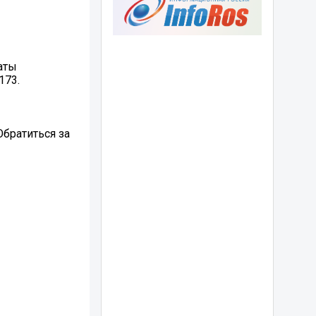
аты
173.
Обратиться за