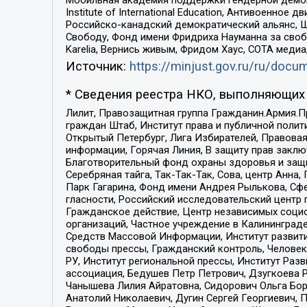
Institute of International Education, Антивоенн
Российско-канадский демократический альянс, 
Свободу, Фонд имени Фридриха Науманна за свобо
Karelia, Вернись живым, Фридом Хаус, СОТА меди
Источник:
https://minjust.gov.ru/ru/doc
* Сведения реестра НКО, выполняющих 
Лилит, Правозащитная группа Гражданин.Армия.П
граждан Штаб, Институт права и публичной поли
Открытый Петербург, Лига Избирателей, Правова
информации, Горячая Линия, В защиту прав закл
Благотворительный фонд охраны здоровья и защи
Серебряная тайга, Так-Так-Так, Сова, центр Анн
Парк Гагарина, Фонд имени Андрея Рылькова, Сф
гласности, Российский исследовательский центр 
Гражданское действие, Центр независимых соци
организаций, Частное учреждение в Калининград
Средств Массовой Информации, Институт развити
свободы прессы, Гражданский контроль, Человек
РУ, Институт региональной прессы, Институт Ра
ассоциация, Бедушев Петр Петрович, Дзугкоева 
Чанышева Лилия Айратовна, Сидорович Ольга Бори
Анатолий Николаевич, Дугин Сергей Георгиевич, 