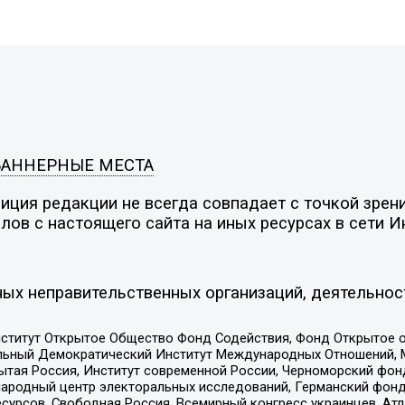
БАННЕРНЫЕ МЕСТА
ция редакции не всегда совпадает с точкой зрени
ов с настоящего сайта на иных ресурсах в сети И
ых неправительственных организаций, деятельнос
ститут Открытое Общество Фонд Содействия, Фонд Открытое 
альный Демократический Институт Международных Отношений,
тая Россия, Институт современной России, Черноморский фонд
родный центр электоральных исследований, Германский фонд
рсов, Свободная Россия, Всемирный конгресс украинцев, Атла