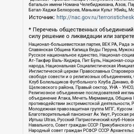
батальон имени Номана Челебиджихана, Азов, Па
Батал-Хаджи Белхороев, Маньяки Культ Убийц, М
Источник:
http://nac.gov.ru/terroristichesk
* Перечень общественных объединений 
силу решение о ликвидации или запрете
Национал-большевистская партия, ВЕК РА, Рада 
Славянская Община Капища Веды Перуна, Мужская
Русское национальное единство, Национал-социа
Ат-Такфир Валь-Хиджра, Пит Буль, Национал-соц
народа, Национальная Социалистическая Инициат
Инглистической церкви Православных Староверов
свободе совести и о религиозных объединениях,
Клуб Болельщиков Футбольного Клуба Динамо, Фа
Щелковского района, Правый сектор, УНА - УНСО, У
Религиозное объединение последователей инглии
объединение Атака, Мечеть Мирмамеда, Община К
противодействии экстремистской деятельности, 
Молодежная правозащитная группа МПГ, Курсом П
Благотворительный пансионат Ак Умут, Русская ре
Иртыш Ultras, Русский Патриотический клуб-Нов
Навального, Совет граждан СССР Прикубанского 
Народный совет граждан РСФСР СССР Архангельск