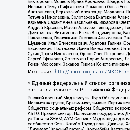
Викторович, Мошель Ирина Ароновна, Шведов Гри
Исламов Тимур Рифгатович, Романова Ольга Евге
Анатольевич, Верховский Александр Маркович, П
Татьяна Николаевна, Золотарева Екатерина Алек
Юрьевна, Саранг Анна Васильевна, Захарова Свет
Андрей Юрьевич, Мосин Алексей Геннадьевич, Ге
Дмитриевна, Вититинова Елена Владимировна, Ба
Николаевна, Ганнушкина Светлана Алексеевна, За
Шуманов Илья Вячеславович, Арапова Галина Юрь
Васильевич, Протасова Ирина Вячеславовна, Лит
Сухих Дарья Николаевна, Орлов Олег Петрович, 
Сергей Ефимович, Золотухин Борис Андреевич, Л
Генри Маркович, Захаров Герман Константинович
Источник:
http://unro.minjust.ru/NKOFore
* Единый федеральный список организа
законодательством Российской Федера
Высший военный Маджлисуль Шура Объединенных с
Исламская группа, Братья-мусульмане, Партия ис
Общество социальных реформ, Общество возрожд
АБТО, Правый сектор, Исламское государство, Д
уа Тагьаля SHAM, АУМ Синрике, Муджахеды джама
сообщество Сеть, Катиба Таухид валь-Джихад, Хай
“Джамаат “Красный пахарь”, Колумбайн, Хатлонск