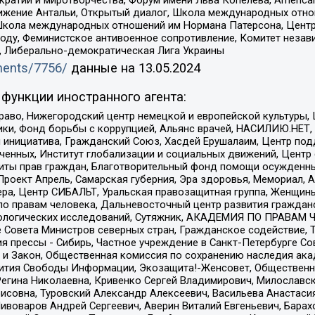
ое движение Антальи, Открытый диалог, Школа международных отн
Школа международных отношений им Нормана Патерсона, Центр
ду, Феминистское антивоенное сопротивление, Комитет независ
а, Либерально-демократическая Лига Украины
uments/7756/
данные на
13.05.2024
функции иностранного агента:
раво, Нижегородский центр немецкой и европейской культуры,
тики, Фонд борьбы с коррупцией, Альянс врачей, НАСИЛИЮ.НЕТ,
я инициатива, Гражданский Союз, Хасдей Ерушалаим, Центр по
юченных, Институт глобализации и социальных движений, Цент
ты прав граждан, Благотворительный фонд помощи осужденным
а, Проект Апрель, Самарская губерния, Эра здоровья, Мемориал
ера, Центр СИБАЛЬТ, Уральская правозащитная группа, Женщины
по правам человека, Дальневосточный центр развития гражданс
ологических исследований, Сутяжник, АКАДЕМИЯ ПО ПРАВАМ Ч
е Совета Министров северных стран, Гражданское содействие,
я прессы - Сибирь, Частное учреждение в Санкт-Петербурге С
 и Закон, Общественная комиссия по сохранению наследия ак
звития Свободы Информации, Экозащита!-Женсовет, Общественн
Регина Николаевна, Кривенко Сергей Владимирович, Милославс
совна, Туровский Александр Алексеевич, Васильева Анастасия
Пивоваров Андрей Сергеевич, Аверин Виталий Евгеньевич, Бара