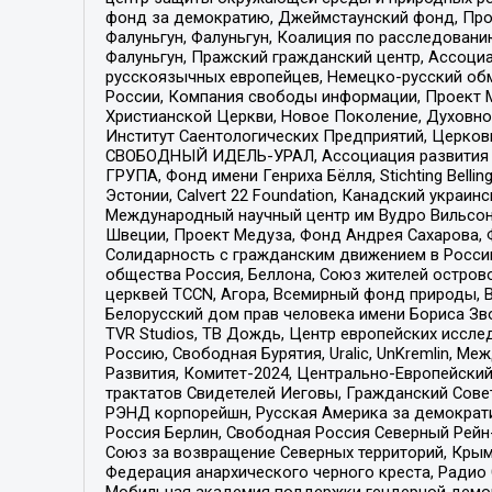
фонд за демократию, Джеймстаунский фонд, Прож
Фалуньгун, Фалуньгун, Коалиция по расследован
Фалуньгун, Пражский гражданский центр, Ассоци
русскоязычных европейцев, Немецко-русский об
России, Компания свободы информации, Проект М
Христианской Церкви, Новое Поколение, Духовн
Институт Саентологических Предприятий, Церков
СВОБОДНЫЙ ИДЕЛЬ-УРАЛ, Ассоциация развития ж
ГРУПА, Фонд имени Генриха Бёлля, Stichting Bellin
Эстонии, Calvert 22 Foundation, Канадский укра
Международный научный центр им Вудро Вильсона
Швеции, Проект Медуза, Фонд Андрея Сахарова, Ф
Солидарность с гражданским движением в России 
общества Россия, Беллона, Союз жителей острово
церквей TCCN, Агора, Всемирный фонд природы, B
Белорусский дом прав человека имени Бориса Зво
TVR Studios, ТВ Дождь, Центр европейских иссл
Россию, Свободная Бурятия, Uralic, UnKremlin, 
Развития, Комитет-2024, Центрально-Европейски
трактатов Свидетелей Иеговы, Гражданский Совет
РЭНД корпорейшн, Русская Америка за демократи
Россия Берлин, Свободная Россия Северный Рейн-В
Союз за возвращение Северных территорий, Крымско
Федерация анархического черного креста, Радио
Мобильная академия поддержки гендерной демократи