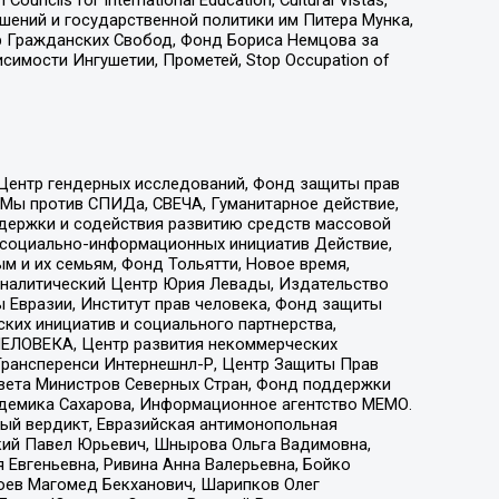
ошений и государственной политики им Питера Мунка,
 Гражданских Свобод, Фонд Бориса Немцова за
имости Ингушетии, Прометей, Stop Occupation of
 Центр гендерных исследований, Фонд защиты прав
 Мы против СПИДа, СВЕЧА, Гуманитарное действие,
ддержки и содействия развитию средств массовой
р социально-информационных инициатив Действие,
 и их семьям, Фонд Тольятти, Новое время,
, Аналитический Центр Юрия Левады, Издательство
 Евразии, Институт прав человека, Фонд защиты
ких инициатив и социального партнерства,
ЕЛОВЕКА, Центр развития некоммерческих
 Трансперенси Интернешнл-Р, Центр Защиты Прав
овета Министров Северных Стран, Фонд поддержки
адемика Сахарова, Информационное агентство МЕМО.
ый вердикт, Евразийская антимонопольная
кий Павел Юрьевич, Шнырова Ольга Вадимовна,
 Евгеньевна, Ривина Анна Валерьевна, Бойко
хоев Магомед Бекханович, Шарипков Олег