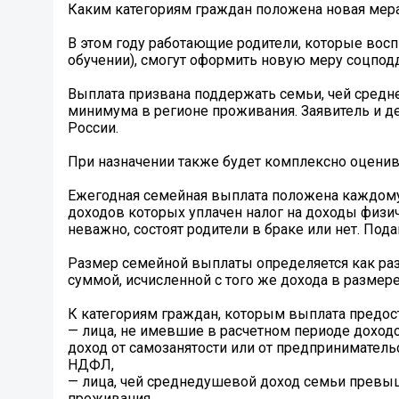
Каким категориям граждан положена новая мер
В этом году работающие родители, которые восп
обучении), смогут оформить новую меру соцпо
Выплата призвана поддержать семьи, чей сред
минимума в регионе проживания. Заявитель и д
России.
При назначении также будет комплексно оцени
Ежегодная семейная выплата положена каждому 
доходов которых уплачен налог на доходы физи
неважно, состоят родители в браке или нет. Под
Размер семейной выплаты определяется как ра
суммой, исчисленной с того же дохода в размере
К категориям граждан, которым выплата предоста
— лица, не имевшие в расчетном периоде доход
доход от самозанятости или от предпринимател
НДФЛ,
— лица, чей среднедушевой доход семьи превы
проживания,