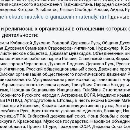
ртия исламского возрождения Таджикистана, Народная самооб
олодёжь Которая Улыбается, Легион Свобода России, Айдар, Р
ie-i-ekstremistskie-organizacii-i-materialy.html
данные
и религиозных организаций в отношении которых 
 деятельности:
земли Кубанской Духовно Родовой Державы Русь, Община Духо
 Духовная Семинария Староверов-Инглингов, Нурджулар, К Бо
листическое общество, Джамаат мувахидов, Объединенный Вил
иалистическая рабочая партия России, Славянский союз, Форма
ива города Череповца, Духовно-Родовая Держава Русь, Русск
-Инглингов, Русский общенациональный союз, Движение против
 Омская организация общественного политического движения Р
йзрахманисты, Мусульманская религиозная организация п. Бо
краинская повстанческая армия, Тризуб им. Степана Бандеры, Бр
зма, Народная Социальная Инициатива, TulaSkins, Этнополитич
оренного Русского народа г. Астрахани, ВОЛЯ, Меджлис крымс
РЕВТАТПОД, Артподготовка, Штольц, В честь иконы Божией Мате
равды и Единения, Каракольская инициативная группа, Автогра
спублика Русь, Арестантское уголовное единство, Башкорт, Наци
окузнецк/РПК, Сибирский державный союз, Фонд борьбы с кор
округа г. Краснодара, Мужское государство, Народное объедин
ой области, Проект Штурм, Граждане СССР, Держава Союз Сов