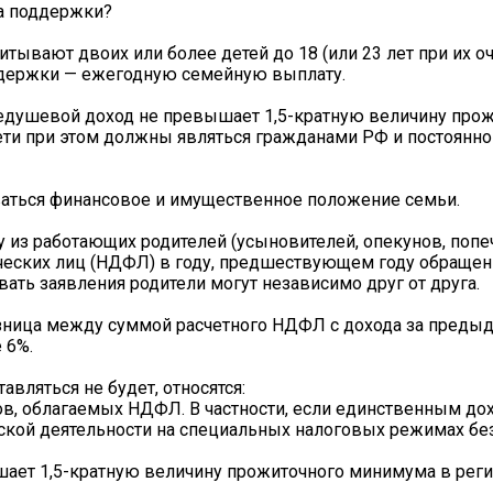
а поддержки?
итывают двоих или более детей до 18 (или 23 лет при их о
ддержки — ежегодную семейную выплату.
недушевой доход не превышает 1,5-кратную величину про
ети при этом должны являться гражданами РФ и постоянно
ваться финансовое и имущественное положение семьи.
из работающих родителей (усыновителей, опекунов, попеч
ческих лиц (НДФЛ) в году, предшествующем году обращен
авать заявления родители могут независимо друг от друга.
зница между суммой расчетного НДФЛ с дохода за предыд
 6%.
вляться не будет, относятся:
ов, облагаемых НДФЛ. В частности, если единственным д
ьской деятельности на специальных налоговых режимах бе
шает 1,5-кратную величину прожиточного минимума в рег