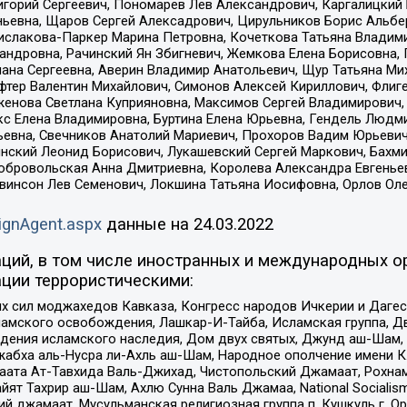
горий Сергеевич, Пономарев Лев Александрович, Каргалицкий 
ньевна, Щаров Сергей Алексадрович, Цирульников Борис Альбер
ислакова-Паркер Марина Петровна, Кочеткова Татьяна Владими
сандровна, Рачинский Ян Збигневич, Жемкова Елена Борисовна,
лана Сергеевна, Аверин Владимир Анатольевич, Щур Татьяна М
фтер Валентин Михайлович, Симонов Алексей Кириллович, Флиг
женова Светлана Куприяновна, Максимов Сергей Владимирович, 
кс Елена Владимировна, Буртина Елена Юрьевна, Гендель Людм
евна, Свечников Анатолий Мариевич, Прохоров Вадим Юрьевич
инский Леонид Борисович, Лукашевский Сергей Маркович, Бахм
Добровольская Анна Дмитриевна, Королева Александра Евгенье
евинсон Лев Семенович, Локшина Татьяна Иосифовна, Орлов Ол
ignAgent.aspx
данные на
24.03.2022
ций, в том числе иностранных и международных ор
ции террористическими:
ил моджахедов Кавказа, Конгресс народов Ичкерии и Дагеста
ламского освобождения, Лашкар-И-Тайба, Исламская группа, Дв
ения исламского наследия, Дом двух святых, Джунд аш-Шам, 
жабха аль-Нусра ли-Ахль аш-Шам, Народное ополчение имени К.
ата Ат-Тавхида Валь-Джихад, Чистопольский Джамаат, Рохнам
ят Тахрир аш-Шам, Ахлю Сунна Валь Джамаа, National Socialism
ий джамаат, Мусульманская религиозная группа п. Кушкуль г. 