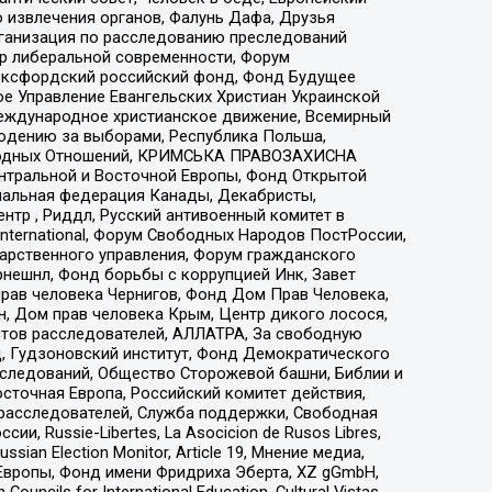
 извлечения органов, Фалунь Дафа, Друзья
рганизация по расследованию преследований
тр либеральной современности, Форум
 Оксфордский российский фонд, Фонд Будущее
е Управление Евангельских Христиан Украинской
еждународное христианское движение, Всемирный
людению за выборами, Республика Польша,
народных Отношений, КРИМСЬКА ПРАВОЗАХИСНА
ы Центральной и Восточной Европы, Фонд Открытой
иональная федерация Канады, Декабристы,
тр , Риддл, Русский антивоенный комитет в
nternational, Форум Свободных Народов ПостРоссии,
дарственного управления, Форум гражданского
рнешнл, Фонд борьбы с коррупцией Инк, Завет
прав человека Чернигов, Фонд Дом Прав Человека,
н, Дом прав человека Крым, Центр дикого лосося,
стов расследователей, АЛЛАТРА, За свободную
д, Гудзоновский институт, Фонд Демократического
сследований, Общество Сторожевой башни, Библии и
сточная Европа, Российский комитет действия,
-расследователей, Служба поддержки, Свободная
 Russie-Libertes, La Asocicion de Rusos Libres,
an Election Monitor, Article 19, Мнение медиа,
Европы, Фонд имени Фридриха Эберта, XZ gGmbH,
ls for International Education, Cultural Vistas,