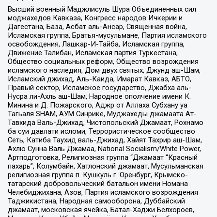
Высший военный Маджлисуль Шура Объединенных сил
моджахедов Кавказа, Конгресс народов Ичкерии и
Дагестана, База, Асбат аль-Ансар, Священная война,
Исламская группа, Братья-мусульмане, Партия исламского
освобождения, Лашкар-И-Тайба, Исламская группа,
Движение Талибан, Исламская партия Туркестана,
Общество социальных реформ, Общество возрождения
исламского наследия, Дом двух святых, Джунд аш-Шам,
Исламский джихад, Аль-Каида, Имарат Кавказ, АБТО,
Правый сектор, Исламское государство, Джабха аль-
Нусра ли-Ахль аш-Шам, Народное ополчение имени К.
Минина и Д. Пожарского, Аджр от Аллаха Субхану уа
Тагьаля SHAM, АУМ Синрике, Муджахеды джамаата Ат-
Тавхида Валь-Джихад, Чистопольский Джамаат, Рохнамо
ба суи давлати исломи, Террористическое сообщество
Сеть, Катиба Таухид валь-Джихад, Хайят Тахрир аш-Шам,
Ахлю Сунна Валь Джамаа, National Socialism/White Power,
Артподготовка, Религиозная группа “Джамаат “Красный
пахарь”, Колумбайн, Хатлонский джамаат, Мусульманская
религиозная группа п. Кушкуль г. Оренбург, Крымско-
татарский добровольческий батальон имени Номана
Челебиджихана, Азов, Партия исламского возрождения
Таджикистана, Народная самооборона, Дуббайский
джамаат, московская ячейка, Батал-Хаджи Белхороев,