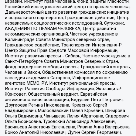
Евразии, Институт прав человека, Фонд защиты гласности,
Российский исследовательский центр по правам человека,
Дальневосточный центр развития гражданских инициатив
и социального партнерства, Гражданское действие, Центр
независимых социологических исследований, Сутяжник,
АКАДЕМИЯ ПО ПРАВАМ ЧЕЛОВЕКА, Центр развития
некоммерческих организаций, Частное учреждение в
Калининграде Совета Министров северных стран,
Гражданское содействие, Трансперенси Интернешнл-Р,
Центр Защиты Прав Средств Массовой Информации,
Институт развития прессы - Сибирь, Частное учреждение в
Санкт-Петербурге Совета Министров Северных Стран,
Фонд поддержки свободы прессы, Гражданский контроль,
Человек и Закон, Общественная комиссия по сохранению
наследия академика Сахарова, Информационное
агентство МЕМО. РУ, Институт региональной прессы,
Институт Развития Свободы Информации, Экозащита!-
Женсовет, Общественный вердикт, Евразийская
антимонопольная ассоциация, Бедушев Петр Петрович,
Дзугкоева Регина Николаевна, Кривенко Сергей
Владимирович, Милославский Павел Юрьевич, Шнырова
Ольга Вадимовна, Чанышева Лилия Айратовна, Сидорович
Ольга Борисовна, Туровский Александр Алексеевич,
Васильева Анастасия Евгеньевна, Ривина Анна Валерьевна,
Бойко Анатолий Николаевич, Дугин Сергей Георгиевич,