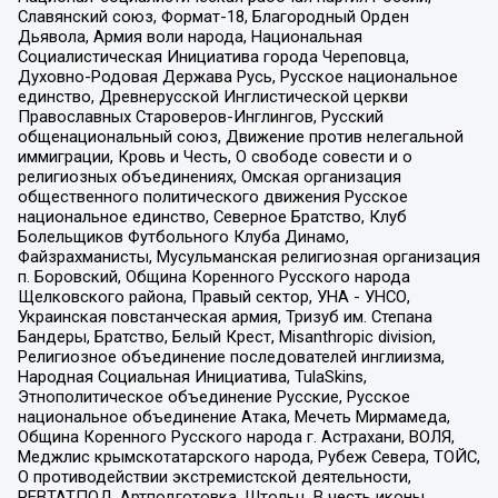
Славянский союз, Формат-18, Благородный Орден
Дьявола, Армия воли народа, Национальная
Социалистическая Инициатива города Череповца,
Духовно-Родовая Держава Русь, Русское национальное
единство, Древнерусской Инглистической церкви
Православных Староверов-Инглингов, Русский
общенациональный союз, Движение против нелегальной
иммиграции, Кровь и Честь, О свободе совести и о
религиозных объединениях, Омская организация
общественного политического движения Русское
национальное единство, Северное Братство, Клуб
Болельщиков Футбольного Клуба Динамо,
Файзрахманисты, Мусульманская религиозная организация
п. Боровский, Община Коренного Русского народа
Щелковского района, Правый сектор, УНА - УНСО,
Украинская повстанческая армия, Тризуб им. Степана
Бандеры, Братство, Белый Крест, Misanthropic division,
Религиозное объединение последователей инглиизма,
Народная Социальная Инициатива, TulaSkins,
Этнополитическое объединение Русские, Русское
национальное объединение Атака, Мечеть Мирмамеда,
Община Коренного Русского народа г. Астрахани, ВОЛЯ,
Меджлис крымскотатарского народа, Рубеж Севера, ТОЙС,
О противодействии экстремистской деятельности,
РЕВТАТПОД, Артподготовка, Штольц, В честь иконы