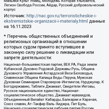
Маньяки Культ Убийц, Молодёжь Которая Улыбается,
Легион Свобода России, Айдар, Русский добровольческий
корпус
Источник:
http://nac.gov.ru/terroristicheskie-i-
ekstremistskie-organizacii-i-materialy.html
данные
на
16.11.2023
* Перечень общественных объединений и
религиозных организаций в отношении
которых судом принято вступившее в
законную силу решение о ликвидации или
запрете деятельности:
Национал-большевистская партия, ВЕК РА, Рада земли
Кубанской Духовно Родовой Державы Русь, Община
Духовного Управления Асгардской Веси Беловодья,
Славянская Община Капища Веды Перуна, Мужская
Духовная Семинария Староверов-Инглингов, Нурджулар, К
Богодержавию, Таблиги Джамаат, Свидетели Иеговы,
Русское национальное единство, Национал-
социалистическое общество, Джамаат мувахидов,
Объединенный Вилайат Кабарды, Балкарии и Карачая,
Союз славян, Ат-Такфир Валь-Хиджра, Пит Буль,
Национал-социалистическая рабочая партия России,