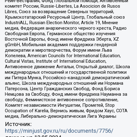
Рейн-Вестфалия, Фонд глобальной помощи, Антивоенный
комитет России, Russie-Libertes, La Asocicion de Rusos
Libres, Союз за возвращение Северных территорий,
Крымскотатарский Ресурсный Центр, Глобальный союз
IndustriALL, Russian Election Monitor, Article 19, Мнение
медиа, Федерация анархического черного креста, Радио
Свободная Европа, Германское общество изучения
Восточной Европы, Фонд имени Фридриха Эберта, XZ
gGmbH, Мобильная академия поддержки гендерной
демократии и миротворчества, Форум имени Льва
Копелева, American Councils for International Education,
Cultural Vistas, Institute of International Education,
Антивоенное движение Антальи, Открытый диалог, Школа
международных отношений и государственной политики
им Питера Мунка, Российско-канадский демократический
альянс, Школа международных отношений им Нормана
Патерсона, Центр Гражданских Свобод, Фонд Бориса
Немцова за Свободу, Фонд имени Фридриха Науманна за
свободу, Феминистское антивоенное сопротивление,
Комитет независимости Ингушетии, Прометей, Stop
Occupation of Karelia, Вернись живым, Фридом Хаус, СОТА
медиа, Либерально-демократическая Лига Украины
Источник:
https://minjust.gov.ru/ru/documents/7756/