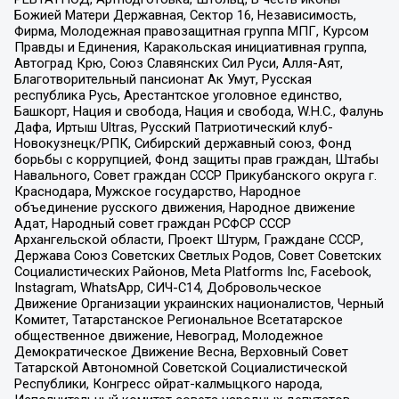
Божией Матери Державная, Сектор 16, Независимость,
Фирма, Молодежная правозащитная группа МПГ, Курсом
Правды и Единения, Каракольская инициативная группа,
Автоград Крю, Союз Славянских Сил Руси, Алля-Аят,
Благотворительный пансионат Ак Умут, Русская
республика Русь, Арестантское уголовное единство,
Башкорт, Нация и свобода, Нация и свобода, W.H.С., Фалунь
Дафа, Иртыш Ultras, Русский Патриотический клуб-
Новокузнецк/РПК, Сибирский державный союз, Фонд
борьбы с коррупцией, Фонд защиты прав граждан, Штабы
Навального, Совет граждан СССР Прикубанского округа г.
Краснодара, Мужское государство, Народное
объединение русского движения, Народное движение
Адат, Народный совет граждан РСФСР СССР
Архангельской области, Проект Штурм, Граждане СССР,
Держава Союз Советских Светлых Родов, Совет Советских
Социалистических Районов, Meta Platforms Inc, Facebook,
Instagram, WhatsApp, СИЧ-С14, Добровольческое
Движение Организации украинских националистов, Черный
Комитет, Татарстанское Региональное Всетатарское
общественное движение, Невоград, Молодежное
Демократическое Движение Весна, Верховный Совет
Татарской Автономной Советской Социалистической
Республики, Конгресс ойрат-калмыцкого народа,