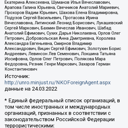
Екатерина Алексеевна, Шуманов Илья Вячеславович,
Арапова Галина Юрьевна, Свечников Анатолий Мариевич,
Прохоров Вадим Юрьевич, Шахова Елена Владимировна,
Подузов Сергей Васильевич, Протасова Ирина
Вячеславовна, Литинский Леонид Борисович, Лукашевский
Сергей Маркович, Бахмин Вячеслав Иванович, Шабад
Анатолий Ефимович, Сухих Дарья Николаевна, Орлов Олег
Петрович, Добровольская Анна Дмитриевна, Королева
Александра Евгеньевна, Смирнов Владимир
Александрович, Вицин Сергей Ефимович, Золотухин Борис
Андреевич, Левинсон Лев Семенович, Локшина Татьяна
Иосифовна, Орлов Олег Петрович, Полякова Мара
Федоровна, Резник Генри Маркович, Захаров Герман
Константинович
Источник:
http://unro.minjust.ru/NKOForeignAgent.aspx
данные на
24.03.2022
* Единый федеральный список организаций, в
том числе иностранных и международных
организаций, признанных в соответствии с
законодательством Российской Федерации
террористическими: