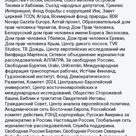
общества Россия, Беллона, Союз жителей островов
Тисима и Хабомаи, Съезд народных депутатов, Гринпис
Интернешнл, Фонд борьбы с коррупцией Инк, Завет
церквей TCCN, Агора, Всемирный фонд природы, BDR
Novaja Gazeta-Europe, Алтай проект, Образовательный дом
прав человека Чернигов, Фонд Дом Прав Человека,
Белорусский дом прав человека имени Бориса Звозскова,
Дом прав человека Тбилиси, Дом прав человека Ереван,
Дом прав человека Крым, Центр дикого лосося, TVR
Studios, ТВ Дождь, Центр европейских исследований им
Вилфрида Мартенса, Сетевое объединение журналистов
расследователей, АЛЛАТРА, За свободную Россию,
Свободная Бурятия, Uralic, UnKremlin, Международная
федерация транспортных рабочих, ИстЧам Финланд,
Гудзоновский институт, Фонд Демократического
Развития, Комитет-2024, Центрально-Европейский
университет, Центр восточноевропейских и
международных исследований, Общество Сторожевой
башни, Библии и трактатов Свидетелей Иеговы,
Гражданский Совет, Центр анализа европейской политики,
Академическая сеть Восточная Европа, Российский
комитет действия, РЭНД корпорейшн, Русская Америка за
демократию в России, Настоящая Россия, Глобальная сеть
журналистов-расследователей, Служба поддержки,
Свободная Россия Берлин, Свободная Россия Северный