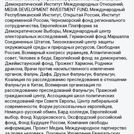
Демократический Институт Международных Отношений,
MEDIA DEVELOPMENT INVESTMENT FUND, Международный
Республиканский Институт, Открытая Россия, Институт
современной России, Черноморский фонд регионального
сотрудничества, Европейская Платформа за
Демократические Выборы, Международный центр
электоральных исследований, Германский фонд Маршалла
Соединенных Штатов, Тихоокеанский центр защиты
окружающей среды и природных ресурсов, Свободная
Россия, Всемирный конгресс украинцев, Атлантический
совет, Человек в беде, Европейский фонд за демократию,
Джеймстаунский фонд, Прожект Хармони, Родники
дракона, Врачи против насильственного извлечения
органов, Фалунь Дафа, Друзья Фалуньгун, Фалуньгун,
Коалиция по расследованию преследования в отношении
Фалуньгун в Китае, Всемирная организация по
расследованию преследований Фалуньгун, Пражский
гражданский центр, Ассоциация школ политических
исследований при Совете Европы, Центр либеральной
современности, Форум русскоязычных европейцев,
Немецко-русский обмен, Бард колледж, Европейский
выбор, Фонд Ходорковского, Оксфордский российский
фонд, Фонд Будущее России, Компания свободы
информации, Проект Медиа, Международное партнерство
за права человека, Духовное Управление Евангельских