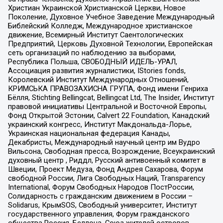
Христиан Украинской Христианской Церкви, Новое
Поколение, Духовное Учебное Заведение Международный
Библейский Колледж, Международное христианское
движение, Всемирный Институт Саентологических
Предприятий, Церковь Духовной Технологии, Европейская
сеть организаций по наблюдению за выборами,
Республика Польша, СВОБОДНЫЙ ИДЕЛЬ-УРАЛ,
Ассоциация развития журналистики, IStories fonds,
Королевский Институт Международных Отношений,
КРИМСЬКА ПРАВОЗАХИСНА ГРУПА, Фонд имени Генриха
Бёлля, Stichting Bellingcat, Bellingcat Ltd, The Insider, Институт
правовой инициативы Центральной и Восточной Европы,
Фонд Открытой Эстонии, Calvert 22 Foundation, Канадский
украинский конгресс, Институт Макдональда-Лорье,
Украинская национальная федерация Канады,
Декабристы, Международный научный центр им Вудро
Вильсона, Свободная пресса, Возрождение, Всеукраинский
духовный центр , Риддл, Русский антивоенный комитет в
Швеции, Проект Медуза, Фонд Андрея Сахарова, Форум
свободной России, Лига Свободных Наций, Transparеncy
International, Форум Свободных Народов ПостРоссии,
Солидарность с гражданским движением в России –
Solidarus, КрымSOS, Свободный университет, Институт
государственного управления, Форум гражданского