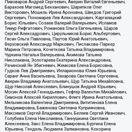
Пивоваров Андрей Сергеевич, Аверин Виталий Евгеньевич,
Барахоев Магомед Бекханович, Шарипков Олег
Викторович, Мошель Ирина Ароновна, Шведов Григорий
Сергеевич, Пономарев Лев Александрович, Каргалицкий
Борис Юльевич, Созаев Валерий Валерьевич, Исламов
Тимур Рифгатович, Романова Ольга Евгеньевна, Щаров
Сергей Алексадрович, Цирульников Борис Альбертович,
Гасан Ольга Павловна, Паутов Юрий Анатольевич,
Верховский Александр Маркович, Пислакова-Паркер
Марина Петровна, Кочеткова Татьяна Владимировна,
Чуркина Наталья Валерьевна, Акимова Татьяна
Николаевна, Золотарева Екатерина Александровна,
Рачинский Ян Збигневич, Жемкова Елена Борисовна,
Гудков Лев Дмитриевич, Илларионова Юлия Юрьевна,
Саранг Анна Васильевна, Захарова Светлана Сергеевна,
Аверин Владимир Анатольевич, Щур Татьяна Михайловна,
Щур Николай Алексеевич, Блинушов Андрей Юрьевич,
Мосин Алексей Геннадьевич, Гефтер Валентин Михайлович,
Симонов Алексей Кириллович, Флиге Ирина Анатольевна,
Мельникова Валентина Дмитриевна, Вититинова Елена
Владимировна, Баженова Светлана Куприяновна,
Максимов Сергей Владимирович, Беляев Сергей Иванович,
Голубева Елена Николаевна, Ганнушкина Светлана
Алексеевна, Закс Елена Владимировна, Буртина Елена
Юрьевна, Гендель Людмила Залмановна, Кокорина