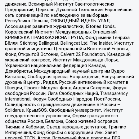
движение, Всемирный Институт Саентологических
Предприятий, Церковь Духовной Технологии, Европейская
сеть организаций по наблюдению за выборами,
Республика Польша, СВОБОДНЫЙ ИДЕЛЬ-УРАЛ,
Ассоциация развития журналистики, IStories fonds,
Королевский Институт Международных Отношений,
КРИМСЬКА ПРАВОЗАХИСНА ГРУПА, Фонд имени Генриха
Бёлля, Stichting Bellingcat, Bellingcat Ltd, The Insider, Институт
правовой инициативы Центральной и Восточной Европы,
Фонд Открытой Эстонии, Calvert 22 Foundation, Канадский
украинский конгресс, Институт Макдональда-Лорье,
Украинская национальная федерация Канады,
Декабристы, Международный научный центр им Вудро
Вильсона, Свободная пресса, Возрождение, Всеукраинский
духовный центр , Риддл, Русский антивоенный комитет в
Швеции, Проект Медуза, Фонд Андрея Сахарова, Форум
свободной России, Лига Свободных Наций, Transparеncy
International, Форум Свободных Народов ПостРоссии,
Солидарность с гражданским движением в России –
Solidarus, КрымSOS, Свободный университет, Институт
государственного управления, Форум гражданского
общества Россия, Беллона, Союз жителей островов
Тисима и Хабомаи, Съезд народных депутатов, Гринпис
Интернешнл, Фонд борьбы с коррупцией Инк, Завет
церквей TCCN, Агора, Всемирный фонд природы, BDR