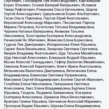
Сергеевич, Пономарев Лев Александрович, Каргалицкий
Борис Юльевич, Созаев Валерий Валерьевич, Исламов
Тимур Рифгатович, Романова Ольга Евгеньевна, Щаров
Сергей Алексадрович, Цирульников Борис Альбертович,
Гасан Ольга Павловна, Паутов Юрий Анатольевич,
Верховский Александр Маркович, Пислакова-Паркер
Марина Петровна, Кочеткова Татьяна Владимировна,
Чуркина Наталья Валерьевна, Акимова Татьяна
Николаевна, Золотарева Екатерина Александровна,
Рачинский Ян Збигневич, Жемкова Елена Борисовна,
Гудков Лев Дмитриевич, Илларионова Юлия Юрьевна,
Саранг Анна Васильевна, Захарова Светлана Сергеевна,
Аверин Владимир Анатольевич, Щур Татьяна Михайловна,
Щур Николай Алексеевич, Блинушов Андрей Юрьевич,
Мосин Алексей Геннадьевич, Гефтер Валентин Михайлович,
Симонов Алексей Кириллович, Флиге Ирина Анатольевна,
Мельникова Валентина Дмитриевна, Вититинова Елена
Владимировна, Баженова Светлана Куприяновна,
Максимов Сергей Владимирович, Беляев Сергей Иванович,
Голубева Елена Николаевна, Ганнушкина Светлана
Алексеевна, Закс Елена Владимировна, Буртина Елена
Юрьевна, Гендель Людмила Залмановна, Кокорина
Екатерина Алексеевна, Шуманов Илья Вячеславович,
Арапова Галина Юрьевна, Свечников Анатолий Мариевич,
Прохоров Вадим Юрьевич, Шахова Елена Владимировна,