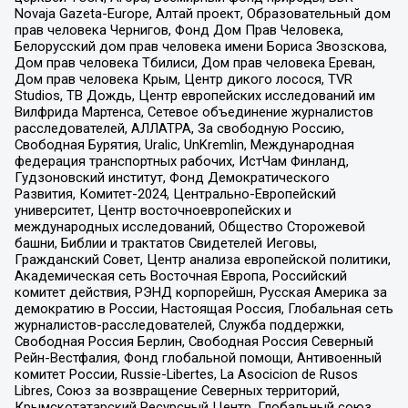
Novaja Gazeta-Europe, Алтай проект, Образовательный дом
прав человека Чернигов, Фонд Дом Прав Человека,
Белорусский дом прав человека имени Бориса Звозскова,
Дом прав человека Тбилиси, Дом прав человека Ереван,
Дом прав человека Крым, Центр дикого лосося, TVR
Studios, ТВ Дождь, Центр европейских исследований им
Вилфрида Мартенса, Сетевое объединение журналистов
расследователей, АЛЛАТРА, За свободную Россию,
Свободная Бурятия, Uralic, UnKremlin, Международная
федерация транспортных рабочих, ИстЧам Финланд,
Гудзоновский институт, Фонд Демократического
Развития, Комитет-2024, Центрально-Европейский
университет, Центр восточноевропейских и
международных исследований, Общество Сторожевой
башни, Библии и трактатов Свидетелей Иеговы,
Гражданский Совет, Центр анализа европейской политики,
Академическая сеть Восточная Европа, Российский
комитет действия, РЭНД корпорейшн, Русская Америка за
демократию в России, Настоящая Россия, Глобальная сеть
журналистов-расследователей, Служба поддержки,
Свободная Россия Берлин, Свободная Россия Северный
Рейн-Вестфалия, Фонд глобальной помощи, Антивоенный
комитет России, Russie-Libertes, La Asocicion de Rusos
Libres, Союз за возвращение Северных территорий,
Крымскотатарский Ресурсный Центр, Глобальный союз