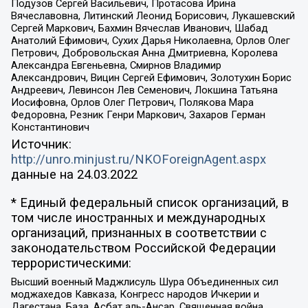
Подузов Сергей Васильевич, Протасова Ирина
Вячеславовна, Литинский Леонид Борисович, Лукашевский
Сергей Маркович, Бахмин Вячеслав Иванович, Шабад
Анатолий Ефимович, Сухих Дарья Николаевна, Орлов Олег
Петрович, Добровольская Анна Дмитриевна, Королева
Александра Евгеньевна, Смирнов Владимир
Александрович, Вицин Сергей Ефимович, Золотухин Борис
Андреевич, Левинсон Лев Семенович, Локшина Татьяна
Иосифовна, Орлов Олег Петрович, Полякова Мара
Федоровна, Резник Генри Маркович, Захаров Герман
Константинович
Источник:
http://unro.minjust.ru/NKOForeignAgent.aspx
данные на
24.03.2022
* Единый федеральный список организаций, в
том числе иностранных и международных
организаций, признанных в соответствии с
законодательством Российской Федерации
террористическими:
Высший военный Маджлисуль Шура Объединенных сил
моджахедов Кавказа, Конгресс народов Ичкерии и
Дагестана, База, Асбат аль-Ансар, Священная война,