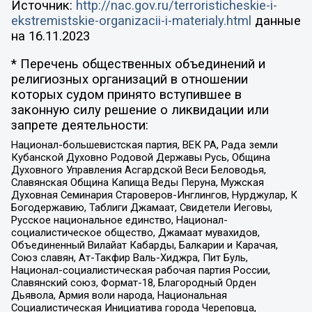
Источник:
http://nac.gov.ru/terroristicheskie-i-
ekstremistskie-organizacii-i-materialy.html
данные
на
16.11.2023
* Перечень общественных объединений и
религиозных организаций в отношении
которых судом принято вступившее в
законную силу решение о ликвидации или
запрете деятельности:
Национал-большевистская партия, ВЕК РА, Рада земли
Кубанской Духовно Родовой Державы Русь, Община
Духовного Управления Асгардской Веси Беловодья,
Славянская Община Капища Веды Перуна, Мужская
Духовная Семинария Староверов-Инглингов, Нурджулар, К
Богодержавию, Таблиги Джамаат, Свидетели Иеговы,
Русское национальное единство, Национал-
социалистическое общество, Джамаат мувахидов,
Объединенный Вилайат Кабарды, Балкарии и Карачая,
Союз славян, Ат-Такфир Валь-Хиджра, Пит Буль,
Национал-социалистическая рабочая партия России,
Славянский союз, Формат-18, Благородный Орден
Дьявола, Армия воли народа, Национальная
Социалистическая Инициатива города Череповца,