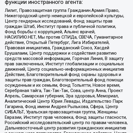
функции иностранного агента:
Лилит, Правозащитная группа Гражданин.Армия.Право,
Нижегородский центр немецкой и европейской культуры,
Центр гендерных исследований, Фонд защиты прав
граждан Штаб, Институт права и публичной политики,
Фонд борьбы с коррупцией, Альянс врачей,
НАСИЛИЮ.НЕТ, Мы против СПИДа, СВЕЧА, Гуманитарное
действие, Открытый Петербург, Лига Избирателей,
Правовая инициатива, Гражданский Союз, Хасдей
Ерушалаим, Центр поддержки и содействия развитию
средств массовой информации, Горячая Линия, В защиту
прав заключенных, Институт глобализации и социальных
движений, Центр социально-информационных инициатив
Действие, Благотворительный фонд охраны здоровья и
защиты прав граждан, Благотворительный фонд помощи
осужденным и их семьям, Фонд Тольятти, Новое время,
Серебряная тайга, Так-Так-Так, Сова, центр Анна, Проект
Апрель, Самарская губерния, Эра здоровья, Мемориал,
Аналитический Центр Юрия Левады, Издательство Парк
Гагарина, Фонд имени Андрея Рылькова, Сфера, Центр
СИБАЛЬТ, Уральская правозащитная группа, Женщины
Евразии, Институт прав человека, Фонд защиты гласности,
Российский исследовательский центр по правам человека,
Дальневосточный центр развития гражданских инициатив