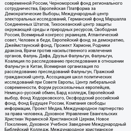
современной России, Черноморский фонд регионального
сотрудничества, Европейская Платформа за
Демократические Выборы, Международный центр
электоральных исследований, Германский фонд Маршалла
Соединенных Штатов, Тихоокеанский центр защиты
окружающей среды и природных ресурсов, Свободная
Россия, Всемирный конгресс украинцев, Атлантический
совет, Человек в беде, Европейский фонд за демократию,
Джеймстаунский фонд, Прожект Хармони, Родники
дракона, Врачи против насильственного извлечения
органов, Фалунь Дафа, Друзья Фалуньгун, Фалуньгун,
Коалиция по расследованию преследования в отношении
Фалуньгун в Китае, Всемирная организация по
расследованию преследований Фалуньгун, Пражский
гражданский центр, Ассоциация школ политических
исследований при Совете Европы, Центр либеральной
современности, Форум русскоязычных европейцев,
Немецко-русский обмен, Бард колледж, Европейский
выбор, Фонд Ходорковского, Оксфордский российский
фонд, Фонд Будущее России, Компания свободы
информации, Проект Медиа, Международное партнерство
за права человека, Духовное Управление Евангельских
Христиан Украинской Христианской Церкви, Новое
Поколение, Духовное Учебное Заведение Международный
Библейский Колледж, Международное христианское