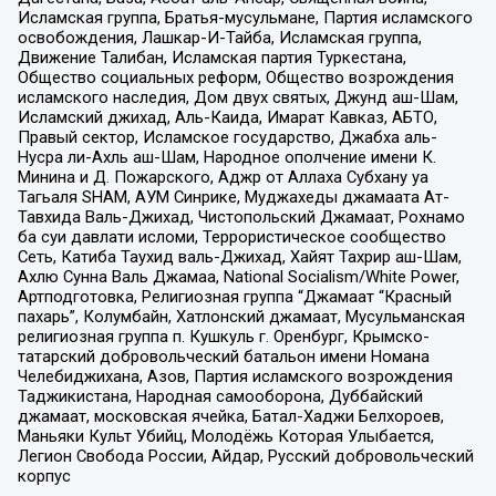
Исламская группа, Братья-мусульмане, Партия исламского
освобождения, Лашкар-И-Тайба, Исламская группа,
Движение Талибан, Исламская партия Туркестана,
Общество социальных реформ, Общество возрождения
исламского наследия, Дом двух святых, Джунд аш-Шам,
Исламский джихад, Аль-Каида, Имарат Кавказ, АБТО,
Правый сектор, Исламское государство, Джабха аль-
Нусра ли-Ахль аш-Шам, Народное ополчение имени К.
Минина и Д. Пожарского, Аджр от Аллаха Субхану уа
Тагьаля SHAM, АУМ Синрике, Муджахеды джамаата Ат-
Тавхида Валь-Джихад, Чистопольский Джамаат, Рохнамо
ба суи давлати исломи, Террористическое сообщество
Сеть, Катиба Таухид валь-Джихад, Хайят Тахрир аш-Шам,
Ахлю Сунна Валь Джамаа, National Socialism/White Power,
Артподготовка, Религиозная группа “Джамаат “Красный
пахарь”, Колумбайн, Хатлонский джамаат, Мусульманская
религиозная группа п. Кушкуль г. Оренбург, Крымско-
татарский добровольческий батальон имени Номана
Челебиджихана, Азов, Партия исламского возрождения
Таджикистана, Народная самооборона, Дуббайский
джамаат, московская ячейка, Батал-Хаджи Белхороев,
Маньяки Культ Убийц, Молодёжь Которая Улыбается,
Легион Свобода России, Айдар, Русский добровольческий
корпус