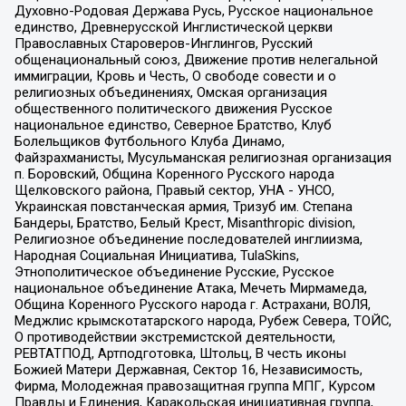
Духовно-Родовая Держава Русь, Русское национальное
единство, Древнерусской Инглистической церкви
Православных Староверов-Инглингов, Русский
общенациональный союз, Движение против нелегальной
иммиграции, Кровь и Честь, О свободе совести и о
религиозных объединениях, Омская организация
общественного политического движения Русское
национальное единство, Северное Братство, Клуб
Болельщиков Футбольного Клуба Динамо,
Файзрахманисты, Мусульманская религиозная организация
п. Боровский, Община Коренного Русского народа
Щелковского района, Правый сектор, УНА - УНСО,
Украинская повстанческая армия, Тризуб им. Степана
Бандеры, Братство, Белый Крест, Misanthropic division,
Религиозное объединение последователей инглиизма,
Народная Социальная Инициатива, TulaSkins,
Этнополитическое объединение Русские, Русское
национальное объединение Атака, Мечеть Мирмамеда,
Община Коренного Русского народа г. Астрахани, ВОЛЯ,
Меджлис крымскотатарского народа, Рубеж Севера, ТОЙС,
О противодействии экстремистской деятельности,
РЕВТАТПОД, Артподготовка, Штольц, В честь иконы
Божией Матери Державная, Сектор 16, Независимость,
Фирма, Молодежная правозащитная группа МПГ, Курсом
Правды и Единения, Каракольская инициативная группа,