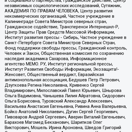
и социального партнерства, Гражданское действие, Центр
независимых социологических исследований, Сутяжник,
АКАДЕМИЯ ПО ПРАВАМ ЧЕЛОВЕКА, Центр развития
некоммерческих организаций, Частное учреждение в
Калининграде Совета Министров северных стран,
Гражданское содействие, Трансперенси Интернешнл-Р,
Центр Защиты Прав Средств Массовой Информации,
Институт развития прессы - Сибирь, Частное учреждение в
Санкт-Петербурге Совета Министров Северных Стран,
Фонд поддержки свободы прессы, Гражданский контроль,
Человек и Закон, Общественная комиссия по сохранению
наследия академика Сахарова, Информационное
агентство МЕМО. РУ, Институт региональной прессы,
Институт Развития Свободы Информации, Экозащита!-
Женсовет, Общественный вердикт, Евразийская
антимонопольная ассоциация, Бедушев Петр Петрович,
Дзугкоева Регина Николаевна, Кривенко Сергей
Владимирович, Милославский Павел Юрьевич, Шнырова
Ольга Вадимовна, Чанышева Лилия Айратовна, Сидорович
Ольга Борисовна, Туровский Александр Алексеевич,
Васильева Анастасия Евгеньевна, Ривина Анна Валерьевна,
Бойко Анатолий Николаевич, Дугин Сергей Георгиевич,
Пивоваров Андрей Сергеевич, Аверин Виталий Евгеньевич,
Барахоев Магомед Бекханович, Шарипков Олег
Викторович, Мошель Ирина Ароновна, Шведов Григорий