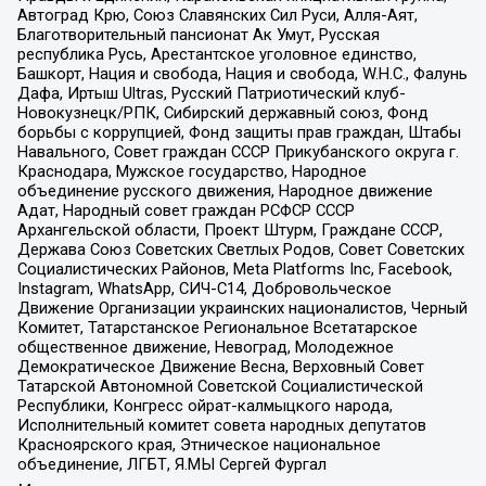
Автоград Крю, Союз Славянских Сил Руси, Алля-Аят,
Благотворительный пансионат Ак Умут, Русская
республика Русь, Арестантское уголовное единство,
Башкорт, Нация и свобода, Нация и свобода, W.H.С., Фалунь
Дафа, Иртыш Ultras, Русский Патриотический клуб-
Новокузнецк/РПК, Сибирский державный союз, Фонд
борьбы с коррупцией, Фонд защиты прав граждан, Штабы
Навального, Совет граждан СССР Прикубанского округа г.
Краснодара, Мужское государство, Народное
объединение русского движения, Народное движение
Адат, Народный совет граждан РСФСР СССР
Архангельской области, Проект Штурм, Граждане СССР,
Держава Союз Советских Светлых Родов, Совет Советских
Социалистических Районов, Meta Platforms Inc, Facebook,
Instagram, WhatsApp, СИЧ-С14, Добровольческое
Движение Организации украинских националистов, Черный
Комитет, Татарстанское Региональное Всетатарское
общественное движение, Невоград, Молодежное
Демократическое Движение Весна, Верховный Совет
Татарской Автономной Советской Социалистической
Республики, Конгресс ойрат-калмыцкого народа,
Исполнительный комитет совета народных депутатов
Красноярского края, Этническое национальное
объединение, ЛГБТ, Я.МЫ Сергей Фургал