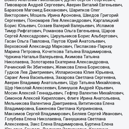
Пивоваров Андрей Сергеевич, Аверин Виталий Евгеньевич,
Барахоев Магомед Бекханович, Шарипков Олег
Викторович, Мошель Ирина Ароновна, Шведов Григорий
Сергеевич, Пономарев Лев Александрович, Каргалицкий
Борис Юльевич, Созаев Валерий Валерьевич, Исламов
Тимур Рифгатович, Романова Ольга Евгеньевна, Щаров
Сергей Алексадрович, Цирульников Борис Альбертович,
Гасан Ольга Павловна, Паутов Юрий Анатольевич,
Верховский Александр Маркович, Пислакова-Паркер
Марина Петровна, Кочеткова Татьяна Владимировна,
Чуркина Наталья Валерьевна, Акимова Татьяна
Николаевна, Золотарева Екатерина Александровна,
Рачинский Ян Збигневич, Жемкова Елена Борисовна,
Гудков Лев Дмитриевич, Илларионова Юлия Юрьевна,
Саранг Анна Васильевна, Захарова Светлана Сергеевна,
Аверин Владимир Анатольевич, Щур Татьяна Михайловна,
Щур Николай Алексеевич, Блинушов Андрей Юрьевич,
Мосин Алексей Геннадьевич, Гефтер Валентин Михайлович,
Симонов Алексей Кириллович, Флиге Ирина Анатольевна,
Мельникова Валентина Дмитриевна, Вититинова Елена
Владимировна, Баженова Светлана Куприяновна,
Максимов Сергей Владимирович, Беляев Сергей Иванович,
Голубева Елена Николаевна, Ганнушкина Светлана
Алексеевна, Закс Елена Владимировна, Буртина Елена