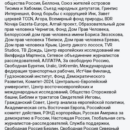
общества Россия, Беллона, Союз жителей островов
Тисима и Хабомаи, Съезд народных депутатов, Гринпис
Интернешнл, Фонд борьбы с коррупцией Инк, Завет
церквей TCCN, Агора, Всемирный фонд природы, BDR
Novaja Gazeta-Europe, Алтай проект, Образовательный дом
прав человека Чернигов, Фонд Дом Прав Человека,
Белорусский дом прав человека имени Бориса Звозскова,
Дом прав человека Тбилиси, Дом прав человека Ереван,
Дом прав человека Крым, Центр дикого лосося, TVR
Studios, ТВ Дождь, Центр европейских исследований им
Вилфрида Мартенса, Сетевое объединение журналистов
расследователей, АЛЛАТРА, За свободную Россию,
Свободная Бурятия, Uralic, UnKremlin, Международная
федерация транспортных рабочих, ИстЧам Финланд,
Гудзоновский институт, Фонд Демократического
Развития, Комитет-2024, Центрально-Европейский
университет, Центр восточноевропейских и
международных исследований, Общество Сторожевой
башни, Библии и трактатов Свидетелей Иеговы,
Гражданский Совет, Центр анализа европейской политики,
Академическая сеть Восточная Европа, Российский
комитет действия, РЭНД корпорейшн, Русская Америка за
демократию в России, Настоящая Россия, Глобальная сеть
журналистов-расследователей, Служба поддержки,
Свободная Россия Берлин, Свободная Россия Северный