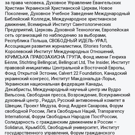
за права человека, Духовное Управление Евангельских
Христиан Украинской Христианской Церкви, Новое
Поколение, Духовное Учебное Заведение Международный
Библейский Колледж, Международное христианское
движение, Всемирный Институт Саентологических
Предприятий, Церковь Духовной Технологии, Европейская
сеть организаций по наблюдению за выборами,
Республика Польша, СВОБОДНЫЙ ИДЕЛЬ-УРАЛ,
Ассоциация развития журналистики, IStories fonds,
Королевский Институт Международных Отношений,
КРИМСЬКА ПРАВОЗАХИСНА ГРУПА, Фонд имени Генриха
Бёлля, Stichting Bellingcat, Bellingcat Ltd, The Insider, Институт
правовой инициативы Центральной и Восточной Европы,
Фонд Открытой Эстонии, Calvert 22 Foundation, Канадский
украинский конгресс, Институт Макдональда-Лорье,
Украинская национальная федерация Канады,
Декабристы, Международный научный центр им Вудро
Вильсона, Свободная пресса, Возрождение, Всеукраинский
духовный центр , Риддл, Русский антивоенный комитет в
Швеции, Проект Медуза, Фонд Андрея Сахарова, Форум
свободной России, Лига Свободных Наций, Transparеncy
International, Форум Свободных Народов ПостРоссии,
Солидарность с гражданским движением в России –
Solidarus, КрымSOS, Свободный университет, Институт
государственного управления, Форум гражданского