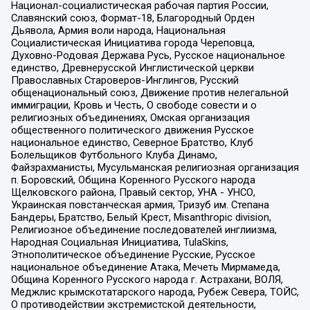
Национал-социалистическая рабочая партия России,
Славянский союз, Формат-18, Благородный Орден
Дьявола, Армия воли народа, Национальная
Социалистическая Инициатива города Череповца,
Духовно-Родовая Держава Русь, Русское национальное
единство, Древнерусской Инглистической церкви
Православных Староверов-Инглингов, Русский
общенациональный союз, Движение против нелегальной
иммиграции, Кровь и Честь, О свободе совести и о
религиозных объединениях, Омская организация
общественного политического движения Русское
национальное единство, Северное Братство, Клуб
Болельщиков Футбольного Клуба Динамо,
Файзрахманисты, Мусульманская религиозная организация
п. Боровский, Община Коренного Русского народа
Щелковского района, Правый сектор, УНА - УНСО,
Украинская повстанческая армия, Тризуб им. Степана
Бандеры, Братство, Белый Крест, Misanthropic division,
Религиозное объединение последователей инглиизма,
Народная Социальная Инициатива, TulaSkins,
Этнополитическое объединение Русские, Русское
национальное объединение Атака, Мечеть Мирмамеда,
Община Коренного Русского народа г. Астрахани, ВОЛЯ,
Меджлис крымскотатарского народа, Рубеж Севера, ТОЙС,
О противодействии экстремистской деятельности,