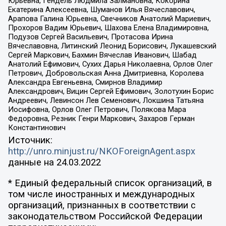
Юрьевна, Гендель Людмила Залмановна, Кокорина
Екатерина Алексеевна, Шуманов Илья Вячеславович,
Арапова Галина Юрьевна, Свечников Анатолий Мариевич,
Прохоров Вадим Юрьевич, Шахова Елена Владимировна,
Подузов Сергей Васильевич, Протасова Ирина
Вячеславовна, Литинский Леонид Борисович, Лукашевский
Сергей Маркович, Бахмин Вячеслав Иванович, Шабад
Анатолий Ефимович, Сухих Дарья Николаевна, Орлов Олег
Петрович, Добровольская Анна Дмитриевна, Королева
Александра Евгеньевна, Смирнов Владимир
Александрович, Вицин Сергей Ефимович, Золотухин Борис
Андреевич, Левинсон Лев Семенович, Локшина Татьяна
Иосифовна, Орлов Олег Петрович, Полякова Мара
Федоровна, Резник Генри Маркович, Захаров Герман
Константинович
Источник:
http://unro.minjust.ru/NKOForeignAgent.aspx
данные на
24.03.2022
* Единый федеральный список организаций, в
том числе иностранных и международных
организаций, признанных в соответствии с
законодательством Российской Федерации