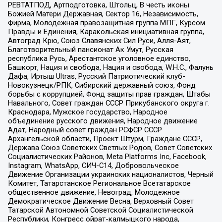
РЕВТАТПОД, Артподготовка, Штольц, В честь иконы
Божией Матери Державная, Сектор 16, Независимость,
Фирма, Молодежная правозащитная группа МПГ, Курсом
Правды и Единения, Каракольская инициативная группа,
Автоград Крю, Союз Славянских Сил Руси, Алля-Аят,
Благотворительный пансионат Ак Умут, Русская
республика Русь, Арестантское уголовное единство,
Башкорт, Нация и свобода, Нация и свобода, W.H.С., Фалунь
Дафа, Иртыш Ultras, Русский Патриотический клуб-
Новокузнецк/РПК, Сибирский державный союз, Фонд
борьбы с коррупцией, Фонд защиты прав граждан, Штабы
Навального, Совет граждан СССР Прикубанского округа г.
Краснодара, Мужское государство, Народное
объединение русского движения, Народное движение
Адат, Народный совет граждан РСФСР СССР
Архангельской области, Проект Штурм, Граждане СССР,
Держава Союз Советских Светлых Родов, Совет Советских
Социалистических Районов, Meta Platforms Inc, Facebook,
Instagram, WhatsApp, СИЧ-С14, Добровольческое
Движение Организации украинских националистов, Черный
Комитет, Татарстанское Региональное Всетатарское
общественное движение, Невоград, Молодежное
Демократическое Движение Весна, Верховный Совет
Татарской Автономной Советской Социалистической
Республики, Конгресс ойрат-калмыцкого народа,