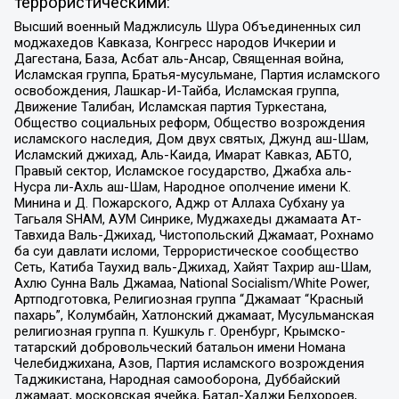
террористическими:
Высший военный Маджлисуль Шура Объединенных сил
моджахедов Кавказа, Конгресс народов Ичкерии и
Дагестана, База, Асбат аль-Ансар, Священная война,
Исламская группа, Братья-мусульмане, Партия исламского
освобождения, Лашкар-И-Тайба, Исламская группа,
Движение Талибан, Исламская партия Туркестана,
Общество социальных реформ, Общество возрождения
исламского наследия, Дом двух святых, Джунд аш-Шам,
Исламский джихад, Аль-Каида, Имарат Кавказ, АБТО,
Правый сектор, Исламское государство, Джабха аль-
Нусра ли-Ахль аш-Шам, Народное ополчение имени К.
Минина и Д. Пожарского, Аджр от Аллаха Субхану уа
Тагьаля SHAM, АУМ Синрике, Муджахеды джамаата Ат-
Тавхида Валь-Джихад, Чистопольский Джамаат, Рохнамо
ба суи давлати исломи, Террористическое сообщество
Сеть, Катиба Таухид валь-Джихад, Хайят Тахрир аш-Шам,
Ахлю Сунна Валь Джамаа, National Socialism/White Power,
Артподготовка, Религиозная группа “Джамаат “Красный
пахарь”, Колумбайн, Хатлонский джамаат, Мусульманская
религиозная группа п. Кушкуль г. Оренбург, Крымско-
татарский добровольческий батальон имени Номана
Челебиджихана, Азов, Партия исламского возрождения
Таджикистана, Народная самооборона, Дуббайский
джамаат, московская ячейка, Батал-Хаджи Белхороев,