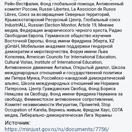
Рейн-Вестфалия, Фонд глобальной помощи, Антивоенный
комитет России, Russie-Libertes, La Asocicion de Rusos
Libres, Союз за возвращение Северных территорий,
Крымскотатарский Ресурсный Центр, Глобальный союз
IndustriALL, Russian Election Monitor, Article 19, Мнение
медиа, Федерация анархического черного креста, Радио
Свободная Европа, Германское общество изучения
Восточной Европы, Фонд имени Фридриха Эберта, XZ
gGmbH, Мобильная академия поддержки гендерной
демократии и миротворчества, Форум имени Льва
Копелева, American Councils for International Education,
Cultural Vistas, Institute of International Education,
Антивоенное движение Антальи, Открытый диалог, Школа
международных отношений и государственной политики
им Питера Мунка, Российско-канадский демократический
альянс, Школа международных отношений им Нормана
Патерсона, Центр Гражданских Свобод, Фонд Бориса
Немцова за Свободу, Фонд имени Фридриха Науманна за
свободу, Феминистское антивоенное сопротивление,
Комитет независимости Ингушетии, Прометей, Stop
Occupation of Karelia, Вернись живым, Фридом Хаус, СОТА
медиа, Либерально-демократическая Лига Украины
Источник:
https://minjust.gov.ru/ru/documents/7756/