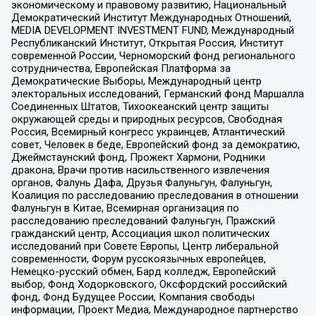
экономическому и правовому развитию, Национальный
Демократический Институт Международных Отношений,
MEDIA DEVELOPMENT INVESTMENT FUND, Международный
Республиканский Институт, Открытая Россия, Институт
современной России, Черноморский фонд регионального
сотрудничества, Европейская Платформа за
Демократические Выборы, Международный центр
электоральных исследований, Германский фонд Маршалла
Соединенных Штатов, Тихоокеанский центр защиты
окружающей среды и природных ресурсов, Свободная
Россия, Всемирный конгресс украинцев, Атлантический
совет, Человек в беде, Европейский фонд за демократию,
Джеймстаунский фонд, Прожект Хармони, Родники
дракона, Врачи против насильственного извлечения
органов, Фалунь Дафа, Друзья Фалуньгун, Фалуньгун,
Коалиция по расследованию преследования в отношении
Фалуньгун в Китае, Всемирная организация по
расследованию преследований Фалуньгун, Пражский
гражданский центр, Ассоциация школ политических
исследований при Совете Европы, Центр либеральной
современности, Форум русскоязычных европейцев,
Немецко-русский обмен, Бард колледж, Европейский
выбор, Фонд Ходорковского, Оксфордский российский
фонд, Фонд Будущее России, Компания свободы
информации, Проект Медиа, Международное партнерство