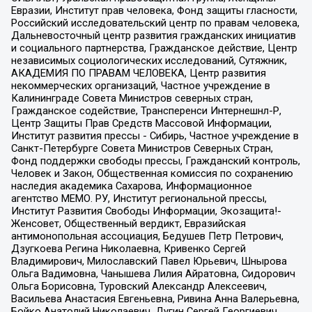
Евразии, Институт прав человека, Фонд защиты гласности,
Российский исследовательский центр по правам человека,
Дальневосточный центр развития гражданских инициатив
и социального партнерства, Гражданское действие, Центр
независимых социологических исследований, Сутяжник,
АКАДЕМИЯ ПО ПРАВАМ ЧЕЛОВЕКА, Центр развития
некоммерческих организаций, Частное учреждение в
Калининграде Совета Министров северных стран,
Гражданское содействие, Трансперенси Интернешнл-Р,
Центр Защиты Прав Средств Массовой Информации,
Институт развития прессы - Сибирь, Частное учреждение в
Санкт-Петербурге Совета Министров Северных Стран,
Фонд поддержки свободы прессы, Гражданский контроль,
Человек и Закон, Общественная комиссия по сохранению
наследия академика Сахарова, Информационное
агентство МЕМО. РУ, Институт региональной прессы,
Институт Развития Свободы Информации, Экозащита!-
Женсовет, Общественный вердикт, Евразийская
антимонопольная ассоциация, Бедушев Петр Петрович,
Дзугкоева Регина Николаевна, Кривенко Сергей
Владимирович, Милославский Павел Юрьевич, Шнырова
Ольга Вадимовна, Чанышева Лилия Айратовна, Сидорович
Ольга Борисовна, Туровский Александр Алексеевич,
Васильева Анастасия Евгеньевна, Ривина Анна Валерьевна,
Бойко Анатолий Николаевич, Дугин Сергей Георгиевич,