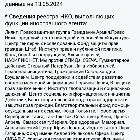
данные на
13.05.2024
* Сведения реестра НКО, выполняющих
функции иностранного агента:
Лилит, Правозащитная группа Гражданин.Армия.Право,
Нижегородский центр немецкой и европейской культуры,
Центр гендерных исследований, Фонд защиты прав
граждан Штаб, Институт права и публичной политики,
Фонд борьбы с коррупцией, Альянс врачей,
НАСИЛИЮ.НЕТ, Мы против СПИДа, СВЕЧА, Гуманитарное
действие, Открытый Петербург, Лига Избирателей,
Правовая инициатива, Гражданский Союз, Хасдей
Ерушалаим, Центр поддержки и содействия развитию
средств массовой информации, Горячая Линия, В защиту
прав заключенных, Институт глобализации и социальных
движений, Центр социально-информационных инициатив
Действие, Благотворительный фонд охраны здоровья и
защиты прав граждан, Благотворительный фонд помощи
осужденным и их семьям, Фонд Тольятти, Новое время,
Серебряная тайга, Так-Так-Так, Сова, центр Анна, Проект
Апрель, Самарская губерния, Эра здоровья, Мемориал,
Аналитический Центр Юрия Левады, Издательство Парк
Гагарина, Фонд имени Андрея Рылькова, Сфера, Центр
СИБАЛЬТ, Уральская правозащитная группа, Женщины