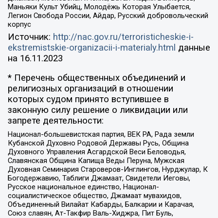
Маньяки Культ Убийц, Молодёжь Которая Улыбается,
Легион Свобода России, Айдар, Русский добровольческий
корпус
Источник:
http://nac.gov.ru/terroristicheskie-i-
ekstremistskie-organizacii-i-materialy.html
данные
на
16.11.2023
* Перечень общественных объединений и
религиозных организаций в отношении
которых судом принято вступившее в
законную силу решение о ликвидации или
запрете деятельности:
Национал-большевистская партия, ВЕК РА, Рада земли
Кубанской Духовно Родовой Державы Русь, Община
Духовного Управления Асгардской Веси Беловодья,
Славянская Община Капища Веды Перуна, Мужская
Духовная Семинария Староверов-Инглингов, Нурджулар, К
Богодержавию, Таблиги Джамаат, Свидетели Иеговы,
Русское национальное единство, Национал-
социалистическое общество, Джамаат мувахидов,
Объединенный Вилайат Кабарды, Балкарии и Карачая,
Союз славян, Ат-Такфир Валь-Хиджра, Пит Буль,