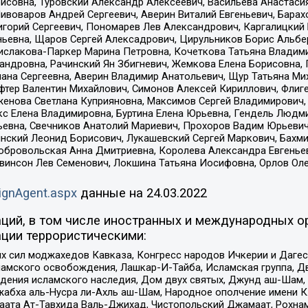
совна, Туровский Александр Алексеевич, Васильева Анастасия
Пивоваров Андрей Сергеевич, Аверин Виталий Евгеньевич, Бара
горий Сергеевич, Пономарев Лев Александрович, Каргалицкий 
ньевна, Щаров Сергей Алексадрович, Цирульников Борис Альбер
ислакова-Паркер Марина Петровна, Кочеткова Татьяна Владими
сандровна, Рачинский Ян Збигневич, Жемкова Елена Борисовна,
лана Сергеевна, Аверин Владимир Анатольевич, Щур Татьяна М
фтер Валентин Михайлович, Симонов Алексей Кириллович, Флиг
женова Светлана Куприяновна, Максимов Сергей Владимирович, 
кс Елена Владимировна, Буртина Елена Юрьевна, Гендель Людм
евна, Свечников Анатолий Мариевич, Прохоров Вадим Юрьевич
инский Леонид Борисович, Лукашевский Сергей Маркович, Бахм
Добровольская Анна Дмитриевна, Королева Александра Евгенье
евинсон Лев Семенович, Локшина Татьяна Иосифовна, Орлов Ол
ignAgent.aspx
данные на
24.03.2022
ций, в том числе иностранных и международных ор
ции террористическими:
ил моджахедов Кавказа, Конгресс народов Ичкерии и Дагеста
ламского освобождения, Лашкар-И-Тайба, Исламская группа, Дв
ения исламского наследия, Дом двух святых, Джунд аш-Шам, 
жабха аль-Нусра ли-Ахль аш-Шам, Народное ополчение имени К.
ата Ат-Тавхида Валь-Джихад, Чистопольский Джамаат, Рохнам