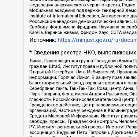
Федерация анархического черного креста, Радио
Мобильная академия поддержки гендерной демократи
Institute of International Education, Антивоенн
Российско-канадский демократический альянс, 
Свободу, Фонд имени Фридриха Науманна за свобо
Karelia, Вернись живым, Фридом Хаус, СОТА меди
Источник:
https://minjust.gov.ru/ru/doc
* Сведения реестра НКО, выполняющих 
Лилит, Правозащитная группа Гражданин.Армия.П
граждан Штаб, Институт права и публичной поли
Открытый Петербург, Лига Избирателей, Правова
информации, Горячая Линия, В защиту прав закл
Благотворительный фонд охраны здоровья и защи
Серебряная тайга, Так-Так-Так, Сова, центр Анн
Парк Гагарина, Фонд имени Андрея Рылькова, Сф
гласности, Российский исследовательский центр 
Гражданское действие, Центр независимых соци
организаций, Частное учреждение в Калининград
Средств Массовой Информации, Институт развити
свободы прессы, Гражданский контроль, Человек
РУ, Институт региональной прессы, Институт Ра
ассоциация, Бедушев Петр Петрович, Дзугкоева 