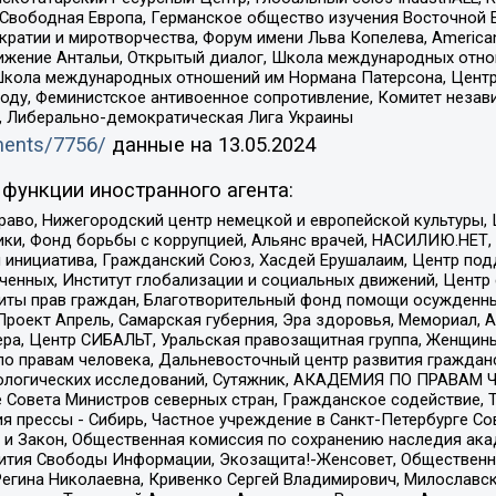
 Свободная Европа, Германское общество изучения Восточной 
и и миротворчества, Форум имени Льва Копелева, American Counci
ое движение Антальи, Открытый диалог, Школа международных отн
Школа международных отношений им Нормана Патерсона, Центр
ду, Феминистское антивоенное сопротивление, Комитет независ
а, Либерально-демократическая Лига Украины
uments/7756/
данные на
13.05.2024
функции иностранного агента:
раво, Нижегородский центр немецкой и европейской культуры,
тики, Фонд борьбы с коррупцией, Альянс врачей, НАСИЛИЮ.НЕТ,
я инициатива, Гражданский Союз, Хасдей Ерушалаим, Центр по
юченных, Институт глобализации и социальных движений, Цент
ты прав граждан, Благотворительный фонд помощи осужденным
а, Проект Апрель, Самарская губерния, Эра здоровья, Мемориал
ера, Центр СИБАЛЬТ, Уральская правозащитная группа, Женщины
по правам человека, Дальневосточный центр развития гражданс
ологических исследований, Сутяжник, АКАДЕМИЯ ПО ПРАВАМ Ч
е Совета Министров северных стран, Гражданское содействие,
я прессы - Сибирь, Частное учреждение в Санкт-Петербурге С
 и Закон, Общественная комиссия по сохранению наследия ак
звития Свободы Информации, Экозащита!-Женсовет, Общественн
Регина Николаевна, Кривенко Сергей Владимирович, Милославс