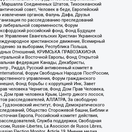
 Маршалла Соединенных Штатов, Тихоокеанский
нтический совет, Человек в беде, Европейский
 извлечения органов, Фалунь Дафа, Друзья
рганизация по расследованию преследований
тр либеральной современности, Форум
 Оксфордский российский фонд, Фонд Будущее
е Управление Евангельских Христиан Украинской
еждународное христианское движение, Всемирный
людению за выборами, Республика Польша,
народных Отношений, КРИМСЬКА ПРАВОЗАХИСНА
ы Центральной и Восточной Европы, Фонд Открытой
иональная федерация Канады, Декабристы,
тр , Риддл, Русский антивоенный комитет в
nternational, Форум Свободных Народов ПостРоссии,
дарственного управления, Форум гражданского
рнешнл, Фонд борьбы с коррупцией Инк, Завет
прав человека Чернигов, Фонд Дом Прав Человека,
н, Дом прав человека Крым, Центр дикого лосося,
стов расследователей, АЛЛАТРА, За свободную
д, Гудзоновский институт, Фонд Демократического
сследований, Общество Сторожевой башни, Библии и
сточная Европа, Российский комитет действия,
-расследователей, Служба поддержки, Свободная
 Russie-Libertes, La Asocicion de Rusos Libres,
an Election Monitor, Article 19, Мнение медиа,