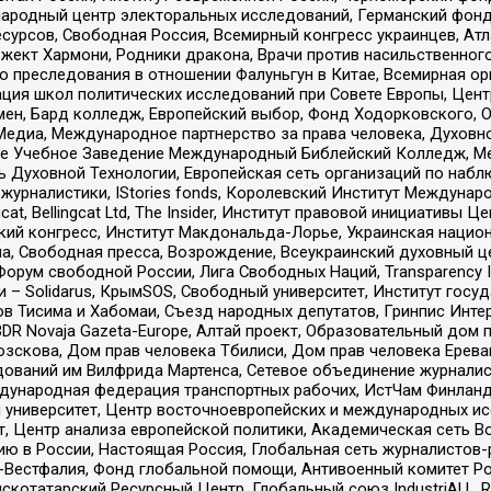
родный центр электоральных исследований, Германский фонд
рсов, Свободная Россия, Всемирный конгресс украинцев, Атла
ект Хармони, Родники дракона, Врачи против насильственного
ию преследования в отношении Фалуньгун в Китае, Всемирная о
ация школ политических исследований при Совете Европы, Цен
мен, Бард колледж, Европейский выбор, Фонд Ходорковского,
едиа, Международное партнерство за права человека, Духовно
ое Учебное Заведение Международный Библейский Колледж, М
ь Духовной Технологии, Европейская сеть организаций по наб
урналистики, IStories fonds, Королевский Институт Между
gcat, Bellingcat Ltd, The Insider, Институт правовой инициатив
инский конгресс, Институт Макдональда-Лорье, Украинская нац
, Свободная пресса, Возрождение, Всеукраинский духовный цен
орум свободной России, Лига Свободных Наций, Transparеncy I
– Solidarus, КрымSOS, Свободный университет, Институт госу
в Тисима и Хабомаи, Съезд народных депутатов, Гринпис Инте
DR Novaja Gazeta-Europe, Алтай проект, Образовательный дом 
зскова, Дом прав человека Тбилиси, Дом прав человека Ерева
едований им Вилфрида Мартенса, Сетевое объединение журнали
Международная федерация транспортных рабочих, ИстЧам Финлан
й университет, Центр восточноевропейских и международных и
, Центр анализа европейской политики, Академическая сеть Во
ю в России, Настоящая Россия, Глобальная сеть журналистов
естфалия, Фонд глобальной помощи, Антивоенный комитет России,
татарский Ресурсный Центр, Глобальный союз IndustriALL, Russi