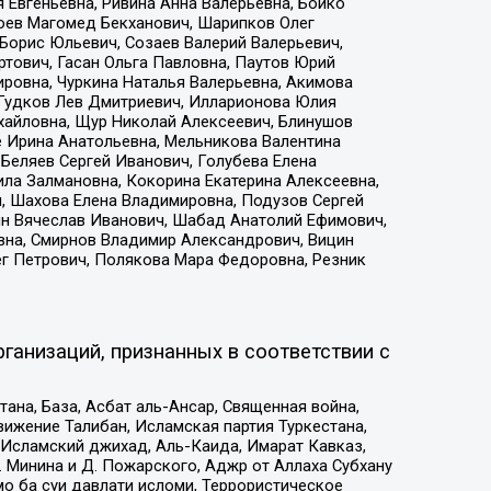
 Евгеньевна, Ривина Анна Валерьевна, Бойко
хоев Магомед Бекханович, Шарипков Олег
Борис Юльевич, Созаев Валерий Валерьевич,
тович, Гасан Ольга Павловна, Паутов Юрий
ровна, Чуркина Наталья Валерьевна, Акимова
 Гудков Лев Дмитриевич, Илларионова Юлия
ихайловна, Щур Николай Алексеевич, Блинушов
е Ирина Анатольевна, Мельникова Валентина
Беляев Сергей Иванович, Голубева Елена
ила Залмановна, Кокорина Екатерина Алексеевна,
, Шахова Елена Владимировна, Подузов Сергей
ин Вячеслав Иванович, Шабад Анатолий Ефимович,
вна, Смирнов Владимир Александрович, Вицин
ег Петрович, Полякова Мара Федоровна, Резник
ганизаций, признанных в соответствии с
на, База, Асбат аль-Ансар, Священная война,
ижение Талибан, Исламская партия Туркестана,
Исламский джихад, Аль-Каида, Имарат Кавказ,
 Минина и Д. Пожарского, Аджр от Аллаха Субхану
о ба суи давлати исломи, Террористическое