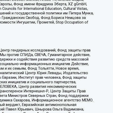
Европы, Фонд имени Фридриха Эберта, XZ gGmbH,
ls for International Education, Cultural Vistas,
ошений и государственной политики им Питера Мунка,
 Гражданских Свобод, Фонд Бориса Немцова за
имости Ингушетии, Прометей, Stop Occupation of
 Центр гендерных исследований, Фонд защиты прав
 Мы против СПИДа, СВЕЧА, Гуманитарное действие,
ддержки и содействия развитию средств массовой
р социально-информационных инициатив Действие,
 и их семьям, Фонд Тольятти, Новое время,
, Аналитический Центр Юрия Левады, Издательство
 Евразии, Институт прав человека, Фонд защиты
ких инициатив и социального партнерства,
ЕЛОВЕКА, Центр развития некоммерческих
 Трансперенси Интернешнл-Р, Центр Защиты Прав
овета Министров Северных Стран, Фонд поддержки
адемика Сахарова, Информационное агентство МЕМО.
ый вердикт, Евразийская антимонопольная
кий Павел Юрьевич, Шнырова Ольга Вадимовна,