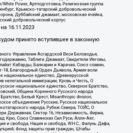
/White Power, Артподготовка, Религиозная группа
Оренбург, Крымско-татарский добровольческий
орона, Дуббайский джамаат, московская ячейка,
усский добровольческий корпус
 на
16.11.2023
судом принято вступившее в законную
вного Управления Асгардской Веси Беловодья,
годержавию, Таблиги Джамаат, Свидетели Иеговы,
айат Кабарды, Балкарии и Карачая, Союз славян,
т-18, Благородный Орден Дьявола, Армия воли
ое национальное единство, Древнерусской
 нелегальной иммиграции, Кровь и Честь, О
усское национальное единство, Северное Братство,
ровский, Община Коренного Русского народа
атство, Белый Крест, Misanthropic division,
еское объединение Русские, Русское национальное
котатарского народа, Рубеж Севера, ТОЙС, О
ри Державная, Сектор 16, Независимость, Фирма,
д Крю, Союз Славянских Сил Руси, Алля-Аят,
я и свобода, Нация и свобода, W.H.С., Фалунь Дафа,
рупцией, Фонд защиты прав граждан, Штабы