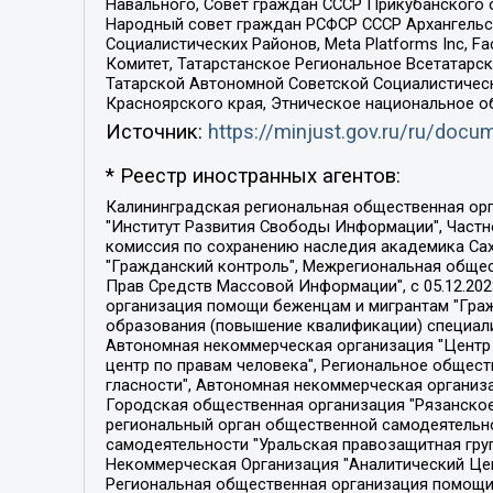
Навального, Совет граждан СССР Прикубанского 
Народный совет граждан РСФСР СССР Архангельск
Социалистических Районов, Meta Platforms Inc, 
Комитет, Татарстанское Региональное Всетатар
Татарской Автономной Советской Социалистическ
Красноярского края, Этническое национальное о
Источник:
https://minjust.gov.ru/ru/doc
* Реестр иностранных агентов:
Калининградская региональная общественная организация "Экозащита!-Женсовет", Фонд содействия защите прав и свобод граждан "Общественный вердикт", Фонд "Институт Развития Свободы Информации", Частное учреждение "Информационное агентство МЕМО. РУ", Региональная общественная организация "Общественная комиссия по сохранению наследия академика Сахарова", Фонд поддержки свободы прессы, Санкт-Петербургская общественная правозащитная организация "Гражданский контроль", Межрегиональная общественная организация "Информационно-просветительский центр "Мемориал", Региональный Фонд "Центр Защиты Прав Средств Массовой Информации", с 05.12.2023 Фонд "Центр Защиты Прав Средств массовой информации", Региональная общественная благотворительная организация помощи беженцам и мигрантам "Гражданское содействие", Негосударственное образовательное учреждение дополнительного профессионального образования (повышение квалификации) специалистов "АКАДЕМИЯ ПО ПРАВАМ ЧЕЛОВЕКА", Свердловская региональная общественная организация "Сутяжник", Автономная некоммерческая организация "Центр независимых социологических исследований", Союз общественных объединений "Российский исследовательский центр по правам человека", Региональное общественное учреждение научно-информационный центр "МЕМОРИАЛ", Некоммерческая организация "Фонд защиты гласности", Автономная некоммерческая организация "Институт прав человека", Городская общественная организация "Екатеринбургское общество "МЕМОРИАЛ", Городская общественная организация "Рязанское историко-просветительское и правозащитное общество "Мемориал" (Рязанский Мемориал), Челябинский региональный орган общественной самодеятельности – женское общественное объединение "Женщины Евразии", Челябинский региональный орган общественной самодеятельности "Уральская правозащитная группа", Фонд содействия защите здоровья и социальной справедливости имени Андрея Рылькова, Автономная Некоммерческая Организация "Аналитический Центр Юрия Левады", Автономная некоммерческая организация социальной поддержки населения "Проект Апрель", Региональная общественная организация помощи женщинам и детям, находящимся в кризисной ситуации "Информационно-методический центр "Анна", Фонд содействия развитию массовых коммуникаций и правовому просвещению "Так-так-Так", Фонд содействия устойчивому развитию "Серебряная тайга", Свердловский региональный общественный фонд социальных проектов "Новое время", "Idel.Реалии", Кавказ.Реалии, Крым.Реалии, Телеканал Настоящее Время, Татаро-башкирская служба Радио Свобода (Azatliq Radiosi), Радио Свободная Европа/Радио Свобода (PCE/PC), "Сибирь.Реалии", "Фактограф", Благотворительный фонд помощи осужденным и их семьям, Автономная некоммерческая организация "Институт глобализации и социальных движений", Фонд "В защиту прав заключенных", Частное учреждение "Центр поддержки и содействия развитию средств массовой информации", Пензенский региональный общественный благотворительный фонд "Гражданский союз", "Север.Реалии", Некоммерческая организация Фонд "Правовая инициатива", 