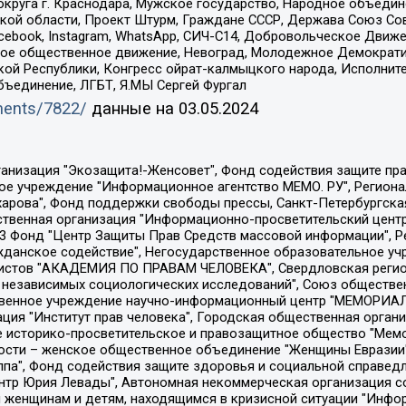
округа г. Краснодара, Мужское государство, Народное объедин
ой области, Проект Штурм, Граждане СССР, Держава Союз Сов
Facebook, Instagram, WhatsApp, СИЧ-С14, Добровольческое Движ
ское общественное движение, Невоград, Молодежное Демократ
ой Республики, Конгресс ойрат-калмыцкого народа, Исполнит
бъединение, ЛГБТ, Я.МЫ Сергей Фургал
uments/7822/
данные на
03.05.2024
Общество с ограниченной ответственностью "Радио Свободная Европа/Радио Свобода", Чешское информационное агентство "MEDIUM-ORIENT", Красноярская региональная общественная организация "Мы против СПИДа", Камалягин Денис Николаевич, Маркелов Сергей Евгеньевич, Пономарев Лев Александрович, Савицкая Людмила Алексеевна, Автономная некоммерческая организация "Центр по работе с проблемой насилия "НАСИЛИЮ.НЕТ", Межрегиональный профессиональный союз работников здравоохранения "Альянс врачей", Юридическое лицо, зарегистрированное в Латвийской Республике, SIA "Medusa Project" (регистрационный номер 40103797863, дата регистрации 10.06.2014), Некоммерческая организация "Фонд по борьбе с коррупцией", Автономная некоммерческая организация "Институт права и публичной политики", Баданин Роман Сергеевич, Гликин Максим Александрович, Железнова Мария Михайловна, Лукьянова Юлия Сергеевна, Маетная Елизавета Витальевна, Маняхин Петр Борисович, Чуракова Ольга Владимировна, Ярош Юлия Петровна, Юридическое лицо "The Insider SIA", зарегистрированное в Риге, Латвийская Республика (дата регистрации 26.06.2015), являющееся администратором доменного имени интернет-издания "The Insider SIA", https://theins.ru, Постернак Алексей Евгеньевич, Рубин Михаил Аркадьевич, Анин Роман Александрович, Юридическое лицо Istories fonds, зарегистрированное в Латвийской Республике (регистрационный номер 50008295751, дата регистрации 24.02.2020), Великовский Дмитрий Александрович, Долинина Ирина Николаевна, Мароховская Алеся Алексеевна, Шлейнов Роман Юрьевич, Шмагун Олеся Валентиновна, Общество с ограниченной ответственностью "Альтаир 2021", Общество с ограниченной ответственностью "Вега 2021", Общество с ограниченной ответственностью "Главный редактор 2021", Общество с ограниченной ответственностью "Ромашки монолит", Важенков Артем Валерьевич, Ивановская областная общественная организация "Центр гендерных исследований", Гурман Юрий Альбертович, Медиапроект "ОВД-Инфо", Егоров Владимир Владимирович, Жилинский Владимир Александрович, Общество с ограниченной ответственностью "ЗП", Иванова София Юрьевна, Карезина Инна Павловна, Кильтау Екатерина Викторовна, Петров Алексей Викторович, Пискунов Сергей Евгеньевич, Смирнов Сергей Сергеевич, Тихонов Михаил Сергеевич, Общество с ограниченной ответственностью "ЖУРНАЛИСТ-ИНОСТРАННЫЙ АГЕНТ", Арапова Галина Юрьевна, Вольтская Татьяна Анатольевна, Американская компания "Mason G.E.S. Anonymous Foundation" (США), являющаяся владельцем интернет-издания https://mnews.world/, Компания "Stichting Bellingcat", зарегистрированная в Нидерландах (дата регистрации 11.07.2018), Захаров Андрей Вячеславович, Клепиковская Екатерина Дмитриевна, Общество с ограниченной ответственностью "МЕМО", Перл Роман Александрович, Симонов Евгений Алексеевич, Соловьева Елена Анатольевна, Сотников Даниил Владимирович, Сурначева Елизавета Дмитриевна, Автономная некоммерческая организация по защите прав человека и информированию населения "Якутия – Наше Мнение", Общество с ограниченной ответственностью "Москоу диджитал медиа", с 26.01.2023 Общество с ограниченной ответственностью "Чайка Белые сады", Ветошкина Валерия Валерьевна, Заговора Максим Александрович, Межрегиональное общественное движение "Российская ЛГБТ - сеть", Оленичев Максим Владимирович, Павлов Иван Юрьевич, Скворцова Елена Сергеевна, Общество с ограниченной ответственностью "Как бы инагент", Кочетков Игорь Викторович, Общество с ограниченной ответственностью "Честные выборы", Еланчик Олег Александрович, Общество с ограниченной ответственностью "Нобелевский призыв", Гималова Регина Эмилевна, Григорьев Андрей Валерьевич, Григорьева Алина Александровна, Ассоциация по содействию защите прав призывников, альтернативнослужащих и военнослужащих "Правозащитная группа "Гражданин.Армия.Право", Хисамова Регина Фаритовна, Автономная некоммерческая организация по реализа