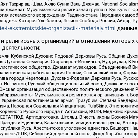
ят Тахрир аш-Шам, Ахлю Сунна Валь Джамаа, National Socialism
ий джамаат, Мусульманская религиозная группа п. Кушкуль г. 
ртия исламского возрождения Таджикистана, Народная самооб
олодёжь Которая Улыбается, Легион Свобода России, Айдар, Р
ie-i-ekstremistskie-organizacii-i-materialy.html
данные
и религиозных организаций в отношении которых 
 деятельности:
земли Кубанской Духовно Родовой Державы Русь, Община Духо
 Духовная Семинария Староверов-Инглингов, Нурджулар, К Бо
листическое общество, Джамаат мувахидов, Объединенный Вил
иалистическая рабочая партия России, Славянский союз, Форма
ива города Череповца, Духовно-Родовая Держава Русь, Русск
-Инглингов, Русский общенациональный союз, Движение против
 Омская организация общественного политического движения Р
йзрахманисты, Мусульманская религиозная организация п. Бо
краинская повстанческая армия, Тризуб им. Степана Бандеры, Бр
зма, Народная Социальная Инициатива, TulaSkins, Этнополитич
оренного Русского народа г. Астрахани, ВОЛЯ, Меджлис крымс
РЕВТАТПОД, Артподготовка, Штольц, В честь иконы Божией Мате
равды и Единения, Каракольская инициативная группа, Автогра
спублика Русь, Арестантское уголовное единство, Башкорт, Наци
окузнецк/РПК, Сибирский державный союз, Фонд борьбы с кор