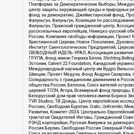
Платформа за Демократические Выборы, Междуна
центр защиты окружающей среды и природных ресу
фонд за демократию, Джеймстаунский фонд, Прож
Фалуньгун, Фалуньгун, Коалиция по расследован
Фалуньгун, Пражский гражданский центр, Ассоци
русскоязычных европейцев, Немецко-русский об
России, Компания свободы информации, Проект М
Христианской Церкви, Новое Поколение, Духовн
Институт Саентологических Предприятий, Церков
СВОБОДНЫЙ ИДЕЛЬ-УРАЛ, Ассоциация развития ж
ГРУПА, Фонд имени Генриха Бёлля, Stichting Bellin
Эстонии, Calvert 22 Foundation, Канадский укра
Международный научный центр им Вудро Вильсона
Швеции, Проект Медуза, Фонд Андрея Сахарова, Ф
Солидарность с гражданским движением в России 
общества Россия, Беллона, Союз жителей острово
церквей TCCN, Агора, Всемирный фонд природы, B
Белорусский дом прав человека имени Бориса Зво
TVR Studios, ТВ Дождь, Центр европейских иссл
Россию, Свободная Бурятия, Uralic, UnKremlin, 
Развития, Комитет-2024, Центрально-Европейски
трактатов Свидетелей Иеговы, Гражданский Совет
РЭНД корпорейшн, Русская Америка за демократи
Россия Берлин, Свободная Россия Северный Рейн-В
Союз за возвращение Северных территорий, Крымско