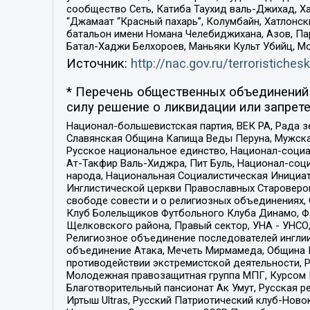
сообщество Сеть, Катиба Таухид валь-Джихад, Хай
“Джамаат “Красный пахарь”, Колумбайн, Хатлонск
батальон имени Номана Челебиджихана, Азов, Па
Батал-Хаджи Белхороев, Маньяки Культ Убийц, М
Источник:
http://nac.gov.ru/terroristichesk
* Перечень общественных объединений 
силу решение о ликвидации или запрете
Национал-большевистская партия, ВЕК РА, Рада 
Славянская Община Капища Веды Перуна, Мужская
Русское национальное единство, Национал-социа
Ат-Такфир Валь-Хиджра, Пит Буль, Национал-соц
народа, Национальная Социалистическая Инициат
Инглистической церкви Православных Староверов
свободе совести и о религиозных объединениях,
Клуб Болельщиков Футбольного Клуба Динамо, Фа
Щелковского района, Правый сектор, УНА - УНСО, У
Религиозное объединение последователей инглии
объединение Атака, Мечеть Мирмамеда, Община К
противодействии экстремистской деятельности, 
Молодежная правозащитная группа МПГ, Курсом П
Благотворительный пансионат Ак Умут, Русская ре
Иртыш Ultras, Русский Патриотический клуб-Нов