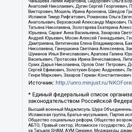
Чанышева Лилия Айратовна, Сидорович Ольга Бори
Анатолий Николаевич, Дугин Сергей Георгиевич, 
Викторович, Мошель Ирина Ароновна, Шведов Гри
Исламов Тимур Рифгатович, Романова Ольга Евге
Анатольевич, Верховский Александр Маркович, П
Татьяна Николаевна, Золотарева Екатерина Алек
Юрьевна, Саранг Анна Васильевна, Захарова Свет
Андрей Юрьевич, Мосин Алексей Геннадьевич, Ге
Дмитриевна, Вититинова Елена Владимировна, Ба
Николаевна, Ганнушкина Светлана Алексеевна, За
Шуманов Илья Вячеславович, Арапова Галина Юрь
Васильевич, Протасова Ирина Вячеславовна, Лит
Сухих Дарья Николаевна, Орлов Олег Петрович, 
Сергей Ефимович, Золотухин Борис Андреевич, Л
Генри Маркович, Захаров Герман Константинович
Источник:
http://unro.minjust.ru/NKOFore
* Единый федеральный список организа
законодательством Российской Федера
Высший военный Маджлисуль Шура Объединенных с
Исламская группа, Братья-мусульмане, Партия ис
Общество социальных реформ, Общество возрожд
АБТО, Правый сектор, Исламское государство, Д
уа Тагьаля SHAM, АУМ Синрике, Муджахеды джама