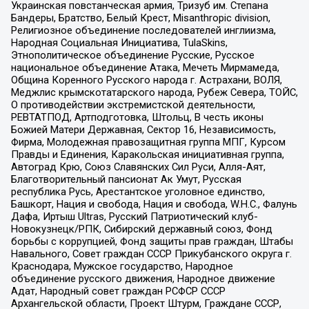
Украинская повстанческая армия, Тризуб им. Степана
Бандеры, Братство, Белый Крест, Misanthropic division,
Религиозное объединение последователей инглиизма,
Народная Социальная Инициатива, TulaSkins,
Этнополитическое объединение Русские, Русское
национальное объединение Атака, Мечеть Мирмамеда,
Община Коренного Русского народа г. Астрахани, ВОЛЯ,
Меджлис крымскотатарского народа, Рубеж Севера, ТОЙС,
О противодействии экстремистской деятельности,
РЕВТАТПОД, Артподготовка, Штольц, В честь иконы
Божией Матери Державная, Сектор 16, Независимость,
Фирма, Молодежная правозащитная группа МПГ, Курсом
Правды и Единения, Каракольская инициативная группа,
Автоград Крю, Союз Славянских Сил Руси, Алля-Аят,
Благотворительный пансионат Ак Умут, Русская
республика Русь, Арестантское уголовное единство,
Башкорт, Нация и свобода, Нация и свобода, W.H.С., Фалунь
Дафа, Иртыш Ultras, Русский Патриотический клуб-
Новокузнецк/РПК, Сибирский державный союз, Фонд
борьбы с коррупцией, Фонд защиты прав граждан, Штабы
Навального, Совет граждан СССР Прикубанского округа г.
Краснодара, Мужское государство, Народное
объединение русского движения, Народное движение
Адат, Народный совет граждан РСФСР СССР
Архангельской области, Проект Штурм, Граждане СССР,