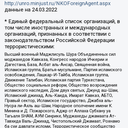
http://unro.minjust.ru/NKOForeignAgent.aspx
данные на
24.03.2022
* Единый федеральный список организаций, в
том числе иностранных и международных
организаций, признанных в соответствии с
законодательством Российской Федерации
террористическими:
Высший военный Маджлисуль Шура Объединенных сил
моджахедов Кавказа, Конгресс народов Ичкерии и
Дагестана, База, Асбат аль-Ансар, Священная война,
Исламская группа, Братья-мусульмане, Партия исламского
освобождения, Лашкар-И-Тайба, Исламская группа,
Движение Талибан, Исламская партия Туркестана,
Общество социальных реформ, Общество возрождения
исламского наследия, Дом двух святых, Джунд аш-Шам,
Исламский джихад, Аль-Каида, Имарат Кавказ, АБТО,
Правый сектор, Исламское государство, Джабха аль-
Нусра ли-Ахль аш-Шам, Народное ополчение имени К.
Минина и Д. Пожарского, Аджр от Аллаха Субхану уа
Тагьаля SHAM, АУМ Синрике, Муджахеды джамаата Ат-
Тавхида Валь-Джихад, Чистопольский Джамаат, Рохнамо
ба суи давлати исломи, Террористическое сообщество