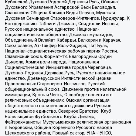
Кубанской Духовно Родовой Державы Русь, Община
Духовного Управления Асгардской Веси Беловодья,
Славянская Община Капища Веды Перуна, Мужская
Духовная Семинария Староверов-Инглингов, Нурджулар, К
Богодержавию, Таблиги Джамаат, Свидетели Иеговы,
Русское национальное единство, Национал-
социалистическое общество, Джамаат мувахидов,
Объединенный Вилайат Кабарды, Балкарии и Карачая,
Союз славян, Ат-Такфир Валь-Хиджра, Пит Буль,
Национал-социалистическая рабочая партия России,
Славянский союз, Формат-18, Благородный Орден
Дьявола, Армия воли народа, Национальная
Социалистическая Инициатива города Череповца,
Духовно-Родовая Держава Русь, Русское национальное
единство, Древнерусской Инглистической церкви
Православных Староверов-Инглингов, Русский
общенациональный союз, Движение против нелегальной
иммиграции, Кровь и Честь, О свободе совести и о
религиозных объединениях, Омская организация
общественного политического движения Русское
национальное единство, Северное Братство, Клуб
Болельщиков Футбольного Клуба Динамо,
Файзрахманисты, Мусульманская религиозная организация
п. Боровский, Община Коренного Русского народа
Щелковского района, Правый сектор, УНА - УНСО,