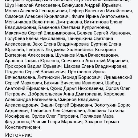
Щур Николай Алексеевич, Блинушов Андрей Юрьевич,
Мосин Алексей Геннадьевич, Гефтер Валентин Михайлович,
Симонов Алексей Кириллович, Флиге Ирина Анатольевна,
Мельникова Валентина Дмитриевна, Вититинова Елена
Владимировна, Баженова Светлана Куприяновна,
Максимов Сергей Владимирович, Беляев Сергей Иванович,
Голубева Елена Николаевна, Ганнушкина Светлана
Алексеевна, Закс Елена Владимировна, Буртина Елена
Юрьевна, Гендель Людмила Залмановна, Кокорина
Екатерина Алексеевна, Шуманов Илья Вячеславович,
Арапова Галина Юрьевна, Свечников Анатолий Мариевич,
Прохоров Вадим Юрьевич, Шахова Елена Владимировна,
Подузов Сергей Васильевич, Протасова Ирина
Вячеславовна, Литинский Леонид Борисович, Лукашевский
Сергей Маркович, Бахмин Вячеслав Иванович, Шабад
Анатолий Ефимович, Сухих Дарья Николаевна, Орлов Олег
Петрович, Добровольская Анна Дмитриевна, Королева
Александра Евгеньевна, Смирнов Владимир
Александрович, Вицин Сергей Ефимович, Золотухин Борис
Андреевич, Левинсон Лев Семенович, Локшина Татьяна
Иосифовна, Орлов Олег Петрович, Полякова Мара
Федоровна, Резник Генри Маркович, Захаров Герман
Константинович
Источник: