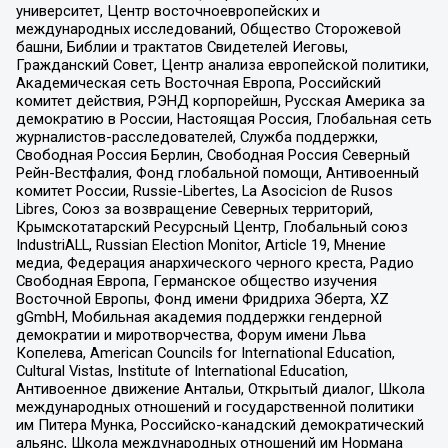
университет, Центр восточноевропейских и
международных исследований, Общество Сторожевой
башни, Библии и трактатов Свидетелей Иеговы,
Гражданский Совет, Центр анализа европейской политики,
Академическая сеть Восточная Европа, Российский
комитет действия, РЭНД корпорейшн, Русская Америка за
демократию в России, Настоящая Россия, Глобальная сеть
журналистов-расследователей, Служба поддержки,
Свободная Россия Берлин, Свободная Россия Северный
Рейн-Вестфалия, Фонд глобальной помощи, Антивоенный
комитет России, Russie-Libertes, La Asocicion de Rusos
Libres, Союз за возвращение Северных территорий,
Крымскотатарский Ресурсный Центр, Глобальный союз
IndustriALL, Russian Election Monitor, Article 19, Мнение
медиа, Федерация анархического черного креста, Радио
Свободная Европа, Германское общество изучения
Восточной Европы, Фонд имени Фридриха Эберта, XZ
gGmbH, Мобильная академия поддержки гендерной
демократии и миротворчества, Форум имени Льва
Копелева, American Councils for International Education,
Cultural Vistas, Institute of International Education,
Антивоенное движение Антальи, Открытый диалог, Школа
международных отношений и государственной политики
им Питера Мунка, Российско-канадский демократический
альянс, Школа международных отношений им Нормана