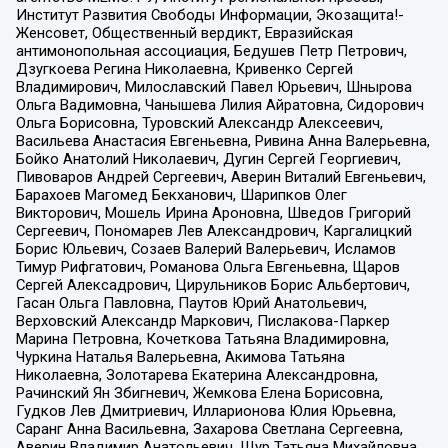
Институт Развития Свободы Информации, Экозащита!-
Женсовет, Общественный вердикт, Евразийская
антимонопольная ассоциация, Бедушев Петр Петрович,
Дзугкоева Регина Николаевна, Кривенко Сергей
Владимирович, Милославский Павел Юрьевич, Шнырова
Ольга Вадимовна, Чанышева Лилия Айратовна, Сидорович
Ольга Борисовна, Туровский Александр Алексеевич,
Васильева Анастасия Евгеньевна, Ривина Анна Валерьевна,
Бойко Анатолий Николаевич, Дугин Сергей Георгиевич,
Пивоваров Андрей Сергеевич, Аверин Виталий Евгеньевич,
Барахоев Магомед Бекханович, Шарипков Олег
Викторович, Мошель Ирина Ароновна, Шведов Григорий
Сергеевич, Пономарев Лев Александрович, Каргалицкий
Борис Юльевич, Созаев Валерий Валерьевич, Исламов
Тимур Рифгатович, Романова Ольга Евгеньевна, Щаров
Сергей Алексадрович, Цирульников Борис Альбертович,
Гасан Ольга Павловна, Паутов Юрий Анатольевич,
Верховский Александр Маркович, Пислакова-Паркер
Марина Петровна, Кочеткова Татьяна Владимировна,
Чуркина Наталья Валерьевна, Акимова Татьяна
Николаевна, Золотарева Екатерина Александровна,
Рачинский Ян Збигневич, Жемкова Елена Борисовна,
Гудков Лев Дмитриевич, Илларионова Юлия Юрьевна,
Саранг Анна Васильевна, Захарова Светлана Сергеевна,
Аверин Владимир Анатольевич, Щур Татьяна Михайловна,