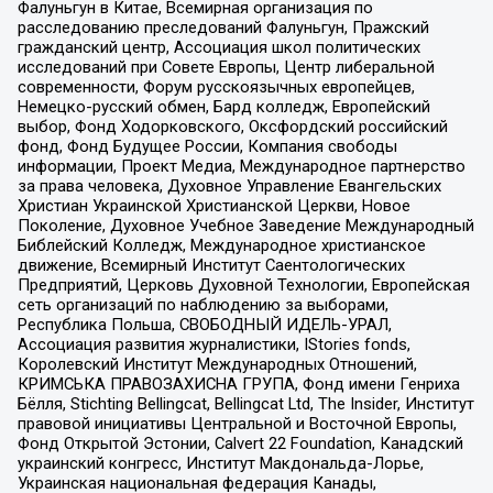
Фалуньгун в Китае, Всемирная организация по
расследованию преследований Фалуньгун, Пражский
гражданский центр, Ассоциация школ политических
исследований при Совете Европы, Центр либеральной
современности, Форум русскоязычных европейцев,
Немецко-русский обмен, Бард колледж, Европейский
выбор, Фонд Ходорковского, Оксфордский российский
фонд, Фонд Будущее России, Компания свободы
информации, Проект Медиа, Международное партнерство
за права человека, Духовное Управление Евангельских
Христиан Украинской Христианской Церкви, Новое
Поколение, Духовное Учебное Заведение Международный
Библейский Колледж, Международное христианское
движение, Всемирный Институт Саентологических
Предприятий, Церковь Духовной Технологии, Европейская
сеть организаций по наблюдению за выборами,
Республика Польша, СВОБОДНЫЙ ИДЕЛЬ-УРАЛ,
Ассоциация развития журналистики, IStories fonds,
Королевский Институт Международных Отношений,
КРИМСЬКА ПРАВОЗАХИСНА ГРУПА, Фонд имени Генриха
Бёлля, Stichting Bellingcat, Bellingcat Ltd, The Insider, Институт
правовой инициативы Центральной и Восточной Европы,
Фонд Открытой Эстонии, Calvert 22 Foundation, Канадский
украинский конгресс, Институт Макдональда-Лорье,
Украинская национальная федерация Канады,