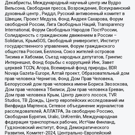
Декабристы, Международный научный центр им Вудро
Вильсона, Свободная пресса, Возрождение, Всеукраинский
духовный центр , Риддл, Русский антивоенный комитет в
Швеции, Проект Медуза, Фонд Андрея Сахарова, Форум
свободной России, Лига Свободных Наций, Transparеncy
International, Форум Свободных Народов ПостРоссии,
Солидарность с гражданским движением в России –
Solidarus, КрымSOS, Свободный университет, Институт
государственного управления, Форум гражданского
общества Россия, Беллона, Союз жителей островов
Тисима и Хабомаи, Съезд народных депутатов, Гринпис
Интернешнл, Фонд борьбы с коррупцией Инк, Завет
церквей TCCN, Агора, Всемирный фонд природы, BDR
Novaja Gazeta-Europe, Алтай проект, Образовательный дом
прав человека Чернигов, Фонд Дом Прав Человека,
Белорусский дом прав человека имени Бориса Звозскова,
Дом прав человека Тбилиси, Дом прав человека Ереван,
Дом прав человека Крым, Центр дикого лосося, TVR
Studios, ТВ Дождь, Центр европейских исследований им
Вилфрида Мартенса, Сетевое объединение журналистов
расследователей, АЛЛАТРА, За свободную Россию,
Свободная Бурятия, Uralic, UnKremlin, Международная
федерация транспортных рабочих, ИстЧам Финланд,
Гудзоновский институт, Фонд Демократического
Развития, Комитет-2024, Центрально-Европейский