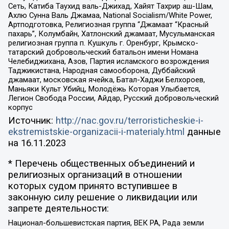
Сеть, Катиба Таухид валь-Джихад, Хайят Тахрир аш-Шам,
Ахлю Сунна Валь Джамаа, National Socialism/White Power,
Артподготовка, Религиозная группа “Джамаат “Красный
пахарь”, Колумбайн, Хатлонский джамаат, Мусульманская
религиозная группа п. Кушкуль г. Оренбург, Крымско-
татарский добровольческий батальон имени Номана
Челебиджихана, Азов, Партия исламского возрождения
Таджикистана, Народная самооборона, Дуббайский
джамаат, московская ячейка, Батал-Хаджи Белхороев,
Маньяки Культ Убийц, Молодёжь Которая Улыбается,
Легион Свобода России, Айдар, Русский добровольческий
корпус
Источник:
http://nac.gov.ru/terroristicheskie-i-
ekstremistskie-organizacii-i-materialy.html
данные
на
16.11.2023
* Перечень общественных объединений и
религиозных организаций в отношении
которых судом принято вступившее в
законную силу решение о ликвидации или
запрете деятельности:
Национал-большевистская партия, ВЕК РА, Рада земли