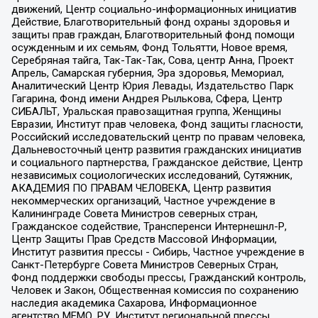
движений, Центр социально-информационных инициатив
Действие, Благотворительный фонд охраны здоровья и
защиты прав граждан, Благотворительный фонд помощи
осужденным и их семьям, Фонд Тольятти, Новое время,
Серебряная тайга, Так-Так-Так, Сова, центр Анна, Проект
Апрель, Самарская губерния, Эра здоровья, Мемориал,
Аналитический Центр Юрия Левады, Издательство Парк
Гагарина, Фонд имени Андрея Рылькова, Сфера, Центр
СИБАЛЬТ, Уральская правозащитная группа, Женщины
Евразии, Институт прав человека, Фонд защиты гласности,
Российский исследовательский центр по правам человека,
Дальневосточный центр развития гражданских инициатив
и социального партнерства, Гражданское действие, Центр
независимых социологических исследований, Сутяжник,
АКАДЕМИЯ ПО ПРАВАМ ЧЕЛОВЕКА, Центр развития
некоммерческих организаций, Частное учреждение в
Калининграде Совета Министров северных стран,
Гражданское содействие, Трансперенси Интернешнл-Р,
Центр Защиты Прав Средств Массовой Информации,
Институт развития прессы - Сибирь, Частное учреждение в
Санкт-Петербурге Совета Министров Северных Стран,
Фонд поддержки свободы прессы, Гражданский контроль,
Человек и Закон, Общественная комиссия по сохранению
наследия академика Сахарова, Информационное
агентство МЕМО. РУ, Институт региональной прессы,