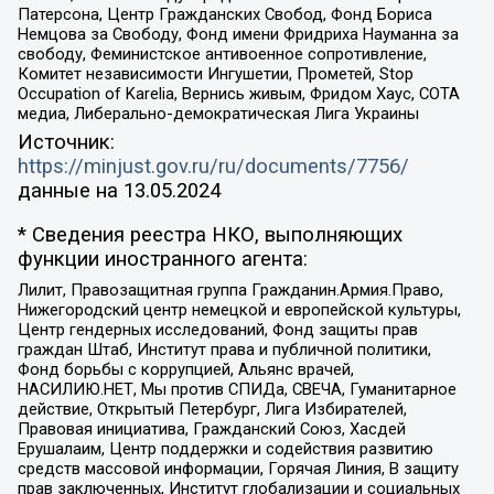
Патерсона, Центр Гражданских Свобод, Фонд Бориса
Немцова за Свободу, Фонд имени Фридриха Науманна за
свободу, Феминистское антивоенное сопротивление,
Комитет независимости Ингушетии, Прометей, Stop
Occupation of Karelia, Вернись живым, Фридом Хаус, СОТА
медиа, Либерально-демократическая Лига Украины
Источник:
https://minjust.gov.ru/ru/documents/7756/
данные на
13.05.2024
* Сведения реестра НКО, выполняющих
функции иностранного агента:
Лилит, Правозащитная группа Гражданин.Армия.Право,
Нижегородский центр немецкой и европейской культуры,
Центр гендерных исследований, Фонд защиты прав
граждан Штаб, Институт права и публичной политики,
Фонд борьбы с коррупцией, Альянс врачей,
НАСИЛИЮ.НЕТ, Мы против СПИДа, СВЕЧА, Гуманитарное
действие, Открытый Петербург, Лига Избирателей,
Правовая инициатива, Гражданский Союз, Хасдей
Ерушалаим, Центр поддержки и содействия развитию
средств массовой информации, Горячая Линия, В защиту
прав заключенных, Институт глобализации и социальных