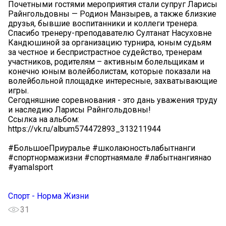
Почетными гостями мероприятия стали супруг Ларисы
Райнгольдовны — Родион Манзырев, а также близкие
друзья, бывшие воспитанники и коллеги тренера.
Спасибо тренеру-преподавателю Султанат Насуховне
Кандюшиной за организацию турнира, юным судьям
за честное и беспристрастное судейство, тренерам
участников, родителям – активным болельщикам и
конечно юным волейболистам, которые показали на
волейбольной площадке интересные, захватывающие
игры.
Сегодняшние соревнования - это дань уважения труду
и наследию Ларисы Райнгольдовны!
Ссылка на альбом:
https://vk.ru/album574472893_313211944
#БольшоеПриуралье #школаюностьлабытнанги
#спортнормажизни #спортнаямале #лабытнангиянао
#yamalsport
Спорт - Норма Жизни
31