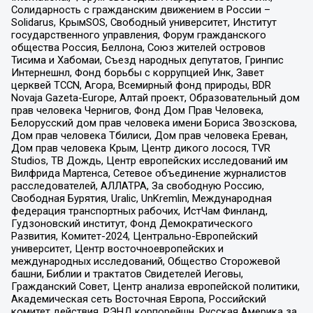
Солидарность с гражданским движением в России –
Solidarus, КрымSOS, Свободный университет, Институт
государственного управления, Форум гражданского
общества Россия, Беллона, Союз жителей островов
Тисима и Хабомаи, Съезд народных депутатов, Гринпис
Интернешнл, Фонд борьбы с коррупцией Инк, Завет
церквей TCCN, Агора, Всемирный фонд природы, BDR
Novaja Gazeta-Europe, Алтай проект, Образовательный дом
прав человека Чернигов, Фонд Дом Прав Человека,
Белорусский дом прав человека имени Бориса Звозскова,
Дом прав человека Тбилиси, Дом прав человека Ереван,
Дом прав человека Крым, Центр дикого лосося, TVR
Studios, ТВ Дождь, Центр европейских исследований им
Вилфрида Мартенса, Сетевое объединение журналистов
расследователей, АЛЛАТРА, За свободную Россию,
Свободная Бурятия, Uralic, UnKremlin, Международная
федерация транспортных рабочих, ИстЧам Финланд,
Гудзоновский институт, Фонд Демократического
Развития, Комитет-2024, Центрально-Европейский
университет, Центр восточноевропейских и
международных исследований, Общество Сторожевой
башни, Библии и трактатов Свидетелей Иеговы,
Гражданский Совет, Центр анализа европейской политики,
Академическая сеть Восточная Европа, Российский
комитет действия, РЭНД корпорейшн, Русская Америка за