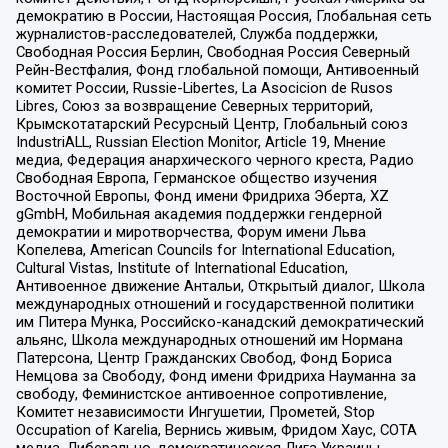
демократию в России, Настоящая Россия, Глобальная сеть
журналистов-расследователей, Служба поддержки,
Свободная Россия Берлин, Свободная Россия Северный
Рейн-Вестфалия, Фонд глобальной помощи, Антивоенный
комитет России, Russie-Libertes, La Asocicion de Rusos
Libres, Союз за возвращение Северных территорий,
Крымскотатарский Ресурсный Центр, Глобальный союз
IndustriALL, Russian Election Monitor, Article 19, Мнение
медиа, Федерация анархического черного креста, Радио
Свободная Европа, Германское общество изучения
Восточной Европы, Фонд имени Фридриха Эберта, XZ
gGmbH, Мобильная академия поддержки гендерной
демократии и миротворчества, Форум имени Льва
Копелева, American Councils for International Education,
Cultural Vistas, Institute of International Education,
Антивоенное движение Антальи, Открытый диалог, Школа
международных отношений и государственной политики
им Питера Мунка, Российско-канадский демократический
альянс, Школа международных отношений им Нормана
Патерсона, Центр Гражданских Свобод, Фонд Бориса
Немцова за Свободу, Фонд имени Фридриха Науманна за
свободу, Феминистское антивоенное сопротивление,
Комитет независимости Ингушетии, Прометей, Stop
Occupation of Karelia, Вернись живым, Фридом Хаус, СОТА