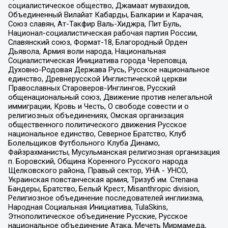
социалистическое общество, Джамаат мувахидов,
Объединенный Вилайат Кабарды, Балкарии и Карачая,
Союз славян, Ат-Такфир Валь-Хиджра, Пит Буль,
Национал-социалистическая рабочая партия России,
Славянский союз, Формат-18, Благородный Орден
Дьявола, Армия воли народа, Национальная
Социалистическая Инициатива города Череповца,
Духовно-Родовая Держава Русь, Русское национальное
единство, Древнерусской Инглистической церкви
Православных Староверов-Инглингов, Русский
общенациональный союз, Движение против нелегальной
иммиграции, Кровь и Честь, О свободе совести и о
религиозных объединениях, Омская организация
общественного политического движения Русское
национальное единство, Северное Братство, Клуб
Болельщиков Футбольного Клуба Динамо,
Файзрахманисты, Мусульманская религиозная организация
п. Боровский, Община Коренного Русского народа
Щелковского района, Правый сектор, УНА - УНСО,
Украинская повстанческая армия, Тризуб им. Степана
Бандеры, Братство, Белый Крест, Misanthropic division,
Религиозное объединение последователей инглиизма,
Народная Социальная Инициатива, TulaSkins,
Этнополитическое объединение Русские, Русское
национальное объединение Атака, Мечеть Мирмамеда,