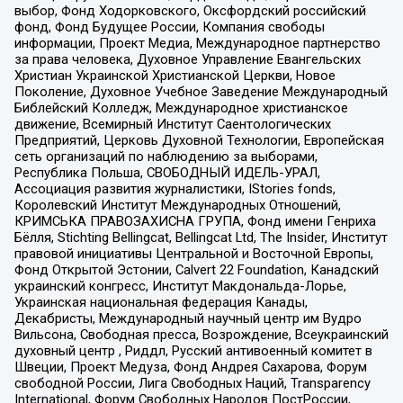
выбор, Фонд Ходорковского, Оксфордский российский
фонд, Фонд Будущее России, Компания свободы
информации, Проект Медиа, Международное партнерство
за права человека, Духовное Управление Евангельских
Христиан Украинской Христианской Церкви, Новое
Поколение, Духовное Учебное Заведение Международный
Библейский Колледж, Международное христианское
движение, Всемирный Институт Саентологических
Предприятий, Церковь Духовной Технологии, Европейская
сеть организаций по наблюдению за выборами,
Республика Польша, СВОБОДНЫЙ ИДЕЛЬ-УРАЛ,
Ассоциация развития журналистики, IStories fonds,
Королевский Институт Международных Отношений,
КРИМСЬКА ПРАВОЗАХИСНА ГРУПА, Фонд имени Генриха
Бёлля, Stichting Bellingcat, Bellingcat Ltd, The Insider, Институт
правовой инициативы Центральной и Восточной Европы,
Фонд Открытой Эстонии, Calvert 22 Foundation, Канадский
украинский конгресс, Институт Макдональда-Лорье,
Украинская национальная федерация Канады,
Декабристы, Международный научный центр им Вудро
Вильсона, Свободная пресса, Возрождение, Всеукраинский
духовный центр , Риддл, Русский антивоенный комитет в
Швеции, Проект Медуза, Фонд Андрея Сахарова, Форум
свободной России, Лига Свободных Наций, Transparеncy
International, Форум Свободных Народов ПостРоссии,