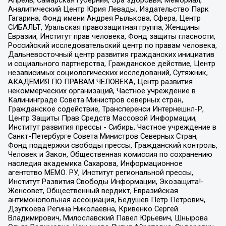
Аналитический Центр Юрия Левады, Издательство Парк
Гагарина, Фонд имени Андрея Рылькова, Сфера, Центр
СИБАЛЬТ, Уральская правозащитная группа, Женщины
Евразии, Институт прав человека, Фонд защиты гласности,
Российский исследовательский центр по правам человека,
Дальневосточный центр развития гражданских инициатив
и социального партнерства, Гражданское действие, Центр
независимых социологических исследований, Сутяжник,
АКАДЕМИЯ ПО ПРАВАМ ЧЕЛОВЕКА, Центр развития
некоммерческих организаций, Частное учреждение в
Калининграде Совета Министров северных стран,
Гражданское содействие, Трансперенси Интернешнл-Р,
Центр Защиты Прав Средств Массовой Информации,
Институт развития прессы - Сибирь, Частное учреждение в
Санкт-Петербурге Совета Министров Северных Стран,
Фонд поддержки свободы прессы, Гражданский контроль,
Человек и Закон, Общественная комиссия по сохранению
наследия академика Сахарова, Информационное
агентство МЕМО. РУ, Институт региональной прессы,
Институт Развития Свободы Информации, Экозащита!-
Женсовет, Общественный вердикт, Евразийская
антимонопольная ассоциация, Бедушев Петр Петрович,
Дзугкоева Регина Николаевна, Кривенко Сергей
Владимирович, Милославский Павел Юрьевич, Шнырова