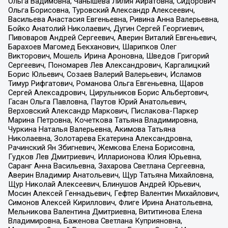
Ольга Вадимовна, Чанышева Лилия Айратовна, Сидорович
Ольга Борисовна, Туровский Александр Алексеевич,
Васильева Анастасия Евгеньевна, Ривина Анна Валерьевна,
Бойко Анатолий Николаевич, Дугин Сергей Георгиевич,
Пивоваров Андрей Сергеевич, Аверин Виталий Евгеньевич,
Барахоев Магомед Бекханович, Шарипков Олег
Викторович, Мошель Ирина Ароновна, Шведов Григорий
Сергеевич, Пономарев Лев Александрович, Каргалицкий
Борис Юльевич, Созаев Валерий Валерьевич, Исламов
Тимур Рифгатович, Романова Ольга Евгеньевна, Щаров
Сергей Алексадрович, Цирульников Борис Альбертович,
Гасан Ольга Павловна, Паутов Юрий Анатольевич,
Верховский Александр Маркович, Пислакова-Паркер
Марина Петровна, Кочеткова Татьяна Владимировна,
Чуркина Наталья Валерьевна, Акимова Татьяна
Николаевна, Золотарева Екатерина Александровна,
Рачинский Ян Збигневич, Жемкова Елена Борисовна,
Гудков Лев Дмитриевич, Илларионова Юлия Юрьевна,
Саранг Анна Васильевна, Захарова Светлана Сергеевна,
Аверин Владимир Анатольевич, Щур Татьяна Михайловна,
Щур Николай Алексеевич, Блинушов Андрей Юрьевич,
Мосин Алексей Геннадьевич, Гефтер Валентин Михайлович,
Симонов Алексей Кириллович, Флиге Ирина Анатольевна,
Мельникова Валентина Дмитриевна, Вититинова Елена
Владимировна, Баженова Светлана Куприяновна,