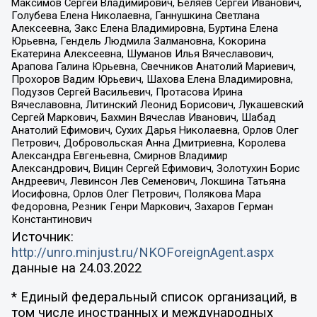
Максимов Сергей Владимирович, Беляев Сергей Иванович,
Голубева Елена Николаевна, Ганнушкина Светлана
Алексеевна, Закс Елена Владимировна, Буртина Елена
Юрьевна, Гендель Людмила Залмановна, Кокорина
Екатерина Алексеевна, Шуманов Илья Вячеславович,
Арапова Галина Юрьевна, Свечников Анатолий Мариевич,
Прохоров Вадим Юрьевич, Шахова Елена Владимировна,
Подузов Сергей Васильевич, Протасова Ирина
Вячеславовна, Литинский Леонид Борисович, Лукашевский
Сергей Маркович, Бахмин Вячеслав Иванович, Шабад
Анатолий Ефимович, Сухих Дарья Николаевна, Орлов Олег
Петрович, Добровольская Анна Дмитриевна, Королева
Александра Евгеньевна, Смирнов Владимир
Александрович, Вицин Сергей Ефимович, Золотухин Борис
Андреевич, Левинсон Лев Семенович, Локшина Татьяна
Иосифовна, Орлов Олег Петрович, Полякова Мара
Федоровна, Резник Генри Маркович, Захаров Герман
Константинович
Источник:
http://unro.minjust.ru/NKOForeignAgent.aspx
данные на
24.03.2022
* Единый федеральный список организаций, в
том числе иностранных и международных