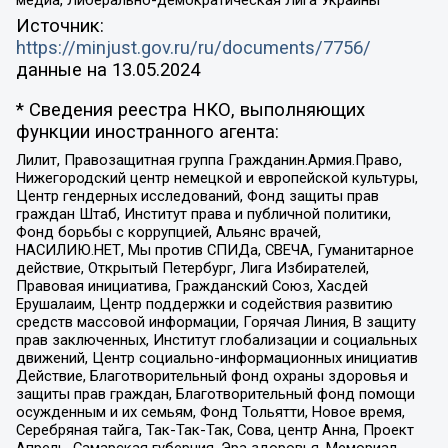
медиа, Либерально-демократическая Лига Украины
Источник:
https://minjust.gov.ru/ru/documents/7756/
данные на
13.05.2024
* Сведения реестра НКО, выполняющих
функции иностранного агента:
Лилит, Правозащитная группа Гражданин.Армия.Право,
Нижегородский центр немецкой и европейской культуры,
Центр гендерных исследований, Фонд защиты прав
граждан Штаб, Институт права и публичной политики,
Фонд борьбы с коррупцией, Альянс врачей,
НАСИЛИЮ.НЕТ, Мы против СПИДа, СВЕЧА, Гуманитарное
действие, Открытый Петербург, Лига Избирателей,
Правовая инициатива, Гражданский Союз, Хасдей
Ерушалаим, Центр поддержки и содействия развитию
средств массовой информации, Горячая Линия, В защиту
прав заключенных, Институт глобализации и социальных
движений, Центр социально-информационных инициатив
Действие, Благотворительный фонд охраны здоровья и
защиты прав граждан, Благотворительный фонд помощи
осужденным и их семьям, Фонд Тольятти, Новое время,
Серебряная тайга, Так-Так-Так, Сова, центр Анна, Проект
Апрель, Самарская губерния, Эра здоровья, Мемориал,