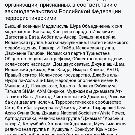
организаций, признанных в соответствии с
законодательством Российской Федерации
террористическими:
Высший военный Маджлисуль Шура Объединенных сил
моджахедов Кавказа, Конгресс народов Ичкерии и
Дагестана, База, Асбат аль-Ансар, Священная война,
Исламская группа, Братья-мусульмане, Партия исламского
освобождения, Лашкар-И-Тайба, Исламская группа,
Движение Талибан, Исламская партия Туркестана,
Общество социальных реформ, Общество возрождения
исламского наследия, Дом двух святых, Джунд аш-Шам,
Исламский джихад, Аль-Каида, Имарат Кавказ, АБТО,
Правый сектор, Исламское государство, Джабха аль-
Нусра ли-Ахль аш-Шам, Народное ополчение имени К.
Минина и Д. Пожарского, Аджр от Аллаха Субхану уа
Тагьаля SHAM, АУМ Синрике, Муджахеды джамаата Ат-
Тавхида Валь-Джихад, Чистопольский Джамаат, Рохнамо
ба суи давлати исломи, Террористическое сообщество
Сеть, Катиба Таухид валь-Джихад, Хайят Тахрир аш-Шам,
Ахлю Сунна Валь Джамаа, National Socialism/White Power,
Артподготовка, Религиозная группа “Джамаат “Красный
пахарь”, Колумбайн, Хатлонский джамаат, Мусульманская
религиозная группа п. Кушкуль г. Оренбург, Крымско-
татарский добровольческий батальон имени Номана