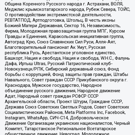
Община Коренного Русского народа г. Астрахани, ВОЛЯ,
Меджлис крымскотатарского народа, Рубеж Севера, ТОЙС,
О противодействии экстремистской деятельности,
РЕВТАТПОД, Артподготовка, Штольц, В честь иконы
Божией Матери Державная, Сектор 16, Независимость,
Фирма, Молодежная правозащитная группа МПГ, Курсом
Правды и Единения, Каракольская инициативная группа,
Автоград Крю, Союз Славянских Сил Руси, Алля-Аят,
Благотворительный пансионат Ак Умут, Русская
республика Русь, Арестантское уголовное единство,
Башкорт, Нация и свобода, Нация и свобода, W.H.С., Фалунь
Дафа, Иртыш Ultras, Русский Патриотический клуб-
Новокузнецк/РПК, Сибирский державный союз, Фонд
борьбы с коррупцией, Фонд защиты прав граждан, Штабы
Навального, Совет граждан СССР Прикубанского округа г.
Краснодара, Мужское государство, Народное
объединение русского движения, Народное движение
Адат, Народный совет граждан РСФСР СССР
Архангельской области, Проект Штурм, Граждане СССР,
Держава Союз Советских Светлых Родов, Совет Советских
Социалистических Районов, Meta Platforms Inc, Facebook,
Instagram, WhatsApp, СИЧ-С14, Добровольческое
Движение Организации украинских националистов, Черный
Комитет, Татарстанское Региональное Всетатарское
общественное движение, Невоград, Молодежное