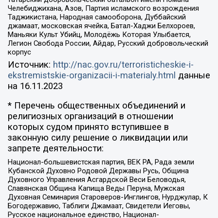
Челебиджихана, Азов, Партия исламского возрождения
Таджикистана, Народная самооборона, Дуббайский
джамаат, московская ячейка, Батал-Хаджи Белхороев,
Маньяки Культ Убийц, Молодёжь Которая Улыбается,
Легион Свобода России, Айдар, Русский добровольческий
корпус
Источник:
http://nac.gov.ru/terroristicheskie-i-
ekstremistskie-organizacii-i-materialy.html
данные
на
16.11.2023
* Перечень общественных объединений и
религиозных организаций в отношении
которых судом принято вступившее в
законную силу решение о ликвидации или
запрете деятельности:
Национал-большевистская партия, ВЕК РА, Рада земли
Кубанской Духовно Родовой Державы Русь, Община
Духовного Управления Асгардской Веси Беловодья,
Славянская Община Капища Веды Перуна, Мужская
Духовная Семинария Староверов-Инглингов, Нурджулар, К
Богодержавию, Таблиги Джамаат, Свидетели Иеговы,
Русское национальное единство, Национал-