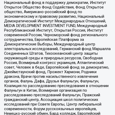
Национальный фонд в поддержку демократии, Институт
Открытое Общество Фонд Содействия, Фонд Открытое
общество, Американо-российский фонд по
экономическому и правовому развитию, Национальный
Демократический Институт Международных Отношений,
MEDIA DEVELOPMENT INVESTMENT FUND, Международный
Республиканский Институт, Открытая Россия, Институт
современной России, Черноморский фонд регионального
сотрудничества, Европейская Платформа за
Демократические Выборы, Международный центр
электоральных исследований, Германский фонд Маршалла
Соединенных Штатов, Тихоокеанский центр защиты
окружающей среды и природных ресурсов, Свободная
Россия, Всемирный конгресс украинцев, Атлантический
совет, Человек в беде, Европейский фонд за демократию,
Джеймстаунский фонд, Прожект Хармони, Родники
дракона, Врачи против насильственного извлечения
органов, Фалунь Дафа, Друзья Фалуньгун, Фалуньгун,
Коалиция по расследованию преследования в отношении
Фалуньгун в Китае, Всемирная организация по
расследованию преследований Фалуньгун, Пражский
гражданский центр, Ассоциация школ политических
исследований при Совете Европы, Центр либеральной
современности, Форум русскоязычных европейцев,
Немецко-русский обмен, Бард колледж, Европейский