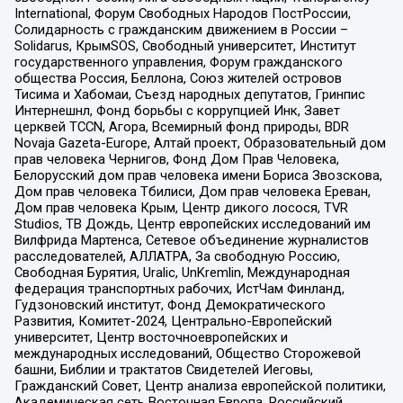
International, Форум Свободных Народов ПостРоссии,
Солидарность с гражданским движением в России –
Solidarus, КрымSOS, Свободный университет, Институт
государственного управления, Форум гражданского
общества Россия, Беллона, Союз жителей островов
Тисима и Хабомаи, Съезд народных депутатов, Гринпис
Интернешнл, Фонд борьбы с коррупцией Инк, Завет
церквей TCCN, Агора, Всемирный фонд природы, BDR
Novaja Gazeta-Europe, Алтай проект, Образовательный дом
прав человека Чернигов, Фонд Дом Прав Человека,
Белорусский дом прав человека имени Бориса Звозскова,
Дом прав человека Тбилиси, Дом прав человека Ереван,
Дом прав человека Крым, Центр дикого лосося, TVR
Studios, ТВ Дождь, Центр европейских исследований им
Вилфрида Мартенса, Сетевое объединение журналистов
расследователей, АЛЛАТРА, За свободную Россию,
Свободная Бурятия, Uralic, UnKremlin, Международная
федерация транспортных рабочих, ИстЧам Финланд,
Гудзоновский институт, Фонд Демократического
Развития, Комитет-2024, Центрально-Европейский
университет, Центр восточноевропейских и
международных исследований, Общество Сторожевой
башни, Библии и трактатов Свидетелей Иеговы,
Гражданский Совет, Центр анализа европейской политики,
Академическая сеть Восточная Европа, Российский