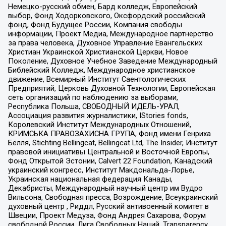
Немецко-русский обмен, Бард колледж, Европейский
выбор, Фонд Ходорковского, Оксфордский российский
фонд, Фонд Будущее России, Компания свободы
информации, Проект Медиа, Международное партнерство
за права человека, Духовное Управление Евангельских
Христиан Украинской Христианской Церкви, Новое
Поколение, Духовное Учебное Заведение Международный
Библейский Колледж, Международное христианское
движение, Всемирный Институт Саентологических
Предприятий, Церковь Духовной Технологии, Европейская
сеть организаций по наблюдению за выборами,
Республика Польша, СВОБОДНЫЙ ИДЕЛЬ-УРАЛ,
Ассоциация развития журналистики, IStories fonds,
Королевский Институт Международных Отношений,
КРИМСЬКА ПРАВОЗАХИСНА ГРУПА, Фонд имени Генриха
Бёлля, Stichting Bellingcat, Bellingcat Ltd, The Insider, Институт
правовой инициативы Центральной и Восточной Европы,
Фонд Открытой Эстонии, Calvert 22 Foundation, Канадский
украинский конгресс, Институт Макдональда-Лорье,
Украинская национальная федерация Канады,
Декабристы, Международный научный центр им Вудро
Вильсона, Свободная пресса, Возрождение, Всеукраинский
духовный центр , Риддл, Русский антивоенный комитет в
Швеции, Проект Медуза, Фонд Андрея Сахарова, Форум
свободной России, Лига Свободных Наций, Transparеncy