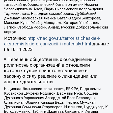
религиозная группа п. Кушкуль г. Оренбург, Крымско-
татарский добровольческий батальон имени Номана
Челебиджихана, Азов, Партия исламского возрождения
Таджикистана, Народная самооборона, Дуббайский
джамаат, московская ячейка, Батал-Хаджи Белхороев,
Маньяки Культ Убийц, Молодёжь Которая Улыбается,
Легион Свобода России, Айдар, Русский добровольческий
корпус
Источник:
http://nac.gov.ru/terroristicheskie-i-
ekstremistskie-organizacii-i-materialy.html
данные
на
16.11.2023
* Перечень общественных объединений и
религиозных организаций в отношении
которых судом принято вступившее в
законную силу решение о ликвидации или
запрете деятельности:
Национал-большевистская партия, ВЕК РА, Рада земли
Кубанской Духовно Родовой Державы Русь, Община
Духовного Управления Асгардской Веси Беловодья,
Славянская Община Капища Веды Перуна, Мужская
Духовная Семинария Староверов-Инглингов, Нурджулар, К
Богодержавию, Таблиги Джамаат, Свидетели Иеговы,