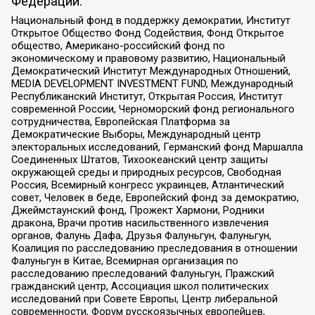
Федерации:
Национальный фонд в поддержку демократии, Институт
Открытое Общество Фонд Содействия, Фонд Открытое
общество, Американо-российский фонд по
экономическому и правовому развитию, Национальный
Демократический Институт Международных Отношений,
MEDIA DEVELOPMENT INVESTMENT FUND, Международный
Республиканский Институт, Открытая Россия, Институт
современной России, Черноморский фонд регионального
сотрудничества, Европейская Платформа за
Демократические Выборы, Международный центр
электоральных исследований, Германский фонд Маршалла
Соединенных Штатов, Тихоокеанский центр защиты
окружающей среды и природных ресурсов, Свободная
Россия, Всемирный конгресс украинцев, Атлантический
совет, Человек в беде, Европейский фонд за демократию,
Джеймстаунский фонд, Прожект Хармони, Родники
дракона, Врачи против насильственного извлечения
органов, Фалунь Дафа, Друзья Фалуньгун, Фалуньгун,
Коалиция по расследованию преследования в отношении
Фалуньгун в Китае, Всемирная организация по
расследованию преследований Фалуньгун, Пражский
гражданский центр, Ассоциация школ политических
исследований при Совете Европы, Центр либеральной
современности, Форум русскоязычных европейцев,