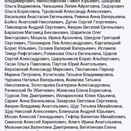
Владимирович, Милославский Павел Юрьевич, Шнырова
Ольга Вадимовна, Чанышева Лилия Айратовна, Сидорович
Ольга Борисовна, Туровский Александр Алексеевич,
Васильева Анастасия Евгеньевна, Ривина Анна Валерьевна,
Бойко Анатолий Николаевич, Дугин Сергей Георгиевич,
Пивоваров Андрей Сергеевич, Аверин Виталий Евгеньевич,
Барахоев Магомед Бекханович, Шарипков Олег
Викторович, Мошель Ирина Ароновна, Шведов Григорий
Сергеевич, Пономарев Лев Александрович, Каргалицкий
Борис Юльевич, Созаев Валерий Валерьевич, Исламов
Тимур Рифгатович, Романова Ольга Евгеньевна, Щаров
Сергей Алексадрович, Цирульников Борис Альбертович,
Гасан Ольга Павловна, Паутов Юрий Анатольевич,
Верховский Александр Маркович, Пислакова-Паркер
Марина Петровна, Кочеткова Татьяна Владимировна,
Чуркина Наталья Валерьевна, Акимова Татьяна
Николаевна, Золотарева Екатерина Александровна,
Рачинский Ян Збигневич, Жемкова Елена Борисовна,
Гудков Лев Дмитриевич, Илларионова Юлия Юрьевна,
Саранг Анна Васильевна, Захарова Светлана Сергеевна,
Аверин Владимир Анатольевич, Щур Татьяна Михайловна,
Щур Николай Алексеевич, Блинушов Андрей Юрьевич,
Мосин Алексей Геннадьевич, Гефтер Валентин Михайлович,
Симонов Алексей Кириллович, Флиге Ирина Анатольевна,
Мельникова Валентина Дмитриевна, Вититинова Елена