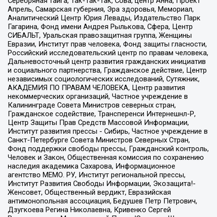
Серебряная тайга, Так-Так-Так, Сова, центр Анна, Проект
Апрель, Самарская губерния, Эра здоровья, Мемориал,
Аналитический Центр Юрия Левады, Издательство Парк
Гагарина, Фонд имени Андрея Рылькова, Сфера, Центр
СИБАЛЬТ, Уральская правозащитная группа, Женщины
Евразии, Институт прав человека, Фонд защиты гласности,
Российский исследовательский центр по правам человека,
Дальневосточный центр развития гражданских инициатив
и социального партнерства, Гражданское действие, Центр
независимых социологических исследований, Сутяжник,
АКАДЕМИЯ ПО ПРАВАМ ЧЕЛОВЕКА, Центр развития
некоммерческих организаций, Частное учреждение в
Калининграде Совета Министров северных стран,
Гражданское содействие, Трансперенси Интернешнл-Р,
Центр Защиты Прав Средств Массовой Информации,
Институт развития прессы - Сибирь, Частное учреждение в
Санкт-Петербурге Совета Министров Северных Стран,
Фонд поддержки свободы прессы, Гражданский контроль,
Человек и Закон, Общественная комиссия по сохранению
наследия академика Сахарова, Информационное
агентство МЕМО. РУ, Институт региональной прессы,
Институт Развития Свободы Информации, Экозащита!-
Женсовет, Общественный вердикт, Евразийская
антимонопольная ассоциация, Бедушев Петр Петрович,
Дзугкоева Регина Николаевна, Кривенко Сергей