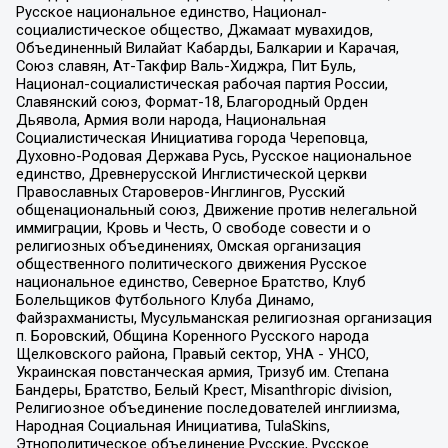
Русское национальное единство, Национал-
социалистическое общество, Джамаат мувахидов,
Объединенный Вилайат Кабарды, Балкарии и Карачая,
Союз славян, Ат-Такфир Валь-Хиджра, Пит Буль,
Национал-социалистическая рабочая партия России,
Славянский союз, Формат-18, Благородный Орден
Дьявола, Армия воли народа, Национальная
Социалистическая Инициатива города Череповца,
Духовно-Родовая Держава Русь, Русское национальное
единство, Древнерусской Инглистической церкви
Православных Староверов-Инглингов, Русский
общенациональный союз, Движение против нелегальной
иммиграции, Кровь и Честь, О свободе совести и о
религиозных объединениях, Омская организация
общественного политического движения Русское
национальное единство, Северное Братство, Клуб
Болельщиков Футбольного Клуба Динамо,
Файзрахманисты, Мусульманская религиозная организация
п. Боровский, Община Коренного Русского народа
Щелковского района, Правый сектор, УНА - УНСО,
Украинская повстанческая армия, Тризуб им. Степана
Бандеры, Братство, Белый Крест, Misanthropic division,
Религиозное объединение последователей инглиизма,
Народная Социальная Инициатива, TulaSkins,
Этнополитическое объединение Русские, Русское