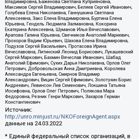
Владимировна, Баженова Светлана Куприяновна,
Максимов Сергей Владимирович, Беляев Сергей Иванович,
Голубева Елена Николаевна, Ганнушкина Светлана
Алексеевна, Закс Елена Владимировна, Буртина Елена
Юрьевна, Гендель Людмила Залмановна, Кокорина
Екатерина Алексеевна, Шуманов Илья Вячеславович,
Арапова Галина Юрьевна, Свечников Анатолий Мариевич,
Прохоров Вадим Юрьевич, Шахова Елена Владимировна,
Подузов Сергей Васильевич, Протасова Ирина
Вячеславовна, Литинский Леонид Борисович, Лукашевский
Сергей Маркович, Бахмин Вячеслав Иванович, Шабад
Анатолий Ефимович, Сухих Дарья Николаевна, Орлов Олег
Петрович, Добровольская Анна Дмитриевна, Королева
Александра Евгеньевна, Смирнов Владимир
Александрович, Вицин Сергей Ефимович, Золотухин Борис
Андреевич, Левинсон Лев Семенович, Локшина Татьяна
Иосифовна, Орлов Олег Петрович, Полякова Мара
Федоровна, Резник Генри Маркович, Захаров Герман
Константинович
Источник:
http://unro.minjust.ru/NKOForeignAgent.aspx
данные на
24.03.2022
* Единый федеральный список организаций, в