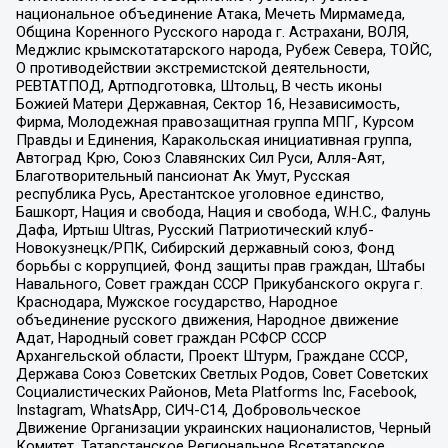
национальное объединение Атака, Мечеть Мирмамеда,
Община Коренного Русского народа г. Астрахани, ВОЛЯ,
Меджлис крымскотатарского народа, Рубеж Севера, ТОЙС,
О противодействии экстремистской деятельности,
РЕВТАТПОД, Артподготовка, Штольц, В честь иконы
Божией Матери Державная, Сектор 16, Независимость,
Фирма, Молодежная правозащитная группа МПГ, Курсом
Правды и Единения, Каракольская инициативная группа,
Автоград Крю, Союз Славянских Сил Руси, Алля-Аят,
Благотворительный пансионат Ак Умут, Русская
республика Русь, Арестантское уголовное единство,
Башкорт, Нация и свобода, Нация и свобода, W.H.С., Фалунь
Дафа, Иртыш Ultras, Русский Патриотический клуб-
Новокузнецк/РПК, Сибирский державный союз, Фонд
борьбы с коррупцией, Фонд защиты прав граждан, Штабы
Навального, Совет граждан СССР Прикубанского округа г.
Краснодара, Мужское государство, Народное
объединение русского движения, Народное движение
Адат, Народный совет граждан РСФСР СССР
Архангельской области, Проект Штурм, Граждане СССР,
Держава Союз Советских Светлых Родов, Совет Советских
Социалистических Районов, Meta Platforms Inc, Facebook,
Instagram, WhatsApp, СИЧ-С14, Добровольческое
Движение Организации украинских националистов, Черный
Комитет, Татарстанское Региональное Всетатарское