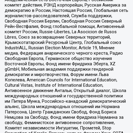
комитет действия, РЭНД корпорейшн, Русская Америка за
демократию в России, Настоящая Россия, Глобальная сеть
журналистов-расследователей, Служба поддержки,
Свободная Россия Берлин, Свободная Россия Северный
Рейн-Вестфалия, Фонд глобальной помощи, Антивоенный
комитет России, Russie-Libertes, La Asocicion de Rusos
Libres, Союз за возвращение Северных территорий,
Крымскотатарский Ресурсный Центр, Глобальный союз
IndustriALL, Russian Election Monitor, Article 19, Мнение
медиа, Федерация анархического черного креста, Радио
Свободная Европа, Германское общество изучения
Восточной Европы, Фонд имени Фридриха Эберта, XZ
gGmbH, Мобильная академия поддержки гендерной
демократии и миротворчества, Форум имени Льва
Копелева, American Councils for International Education,
Cultural Vistas, Institute of International Education,
Антивоенное движение Антальи, Открытый диалог, Школа
международных отношений и государственной политики
им Питера Мунка, Российско-канадский демократический
альянс, Школа международных отношений им Нормана
Патерсона, Центр Гражданских Свобод, Фонд Бориса
Немцова за Свободу, Фонд имени Фридриха Науманна за
свободу, Феминистское антивоенное сопротивление,
Комитет независимости Ингушетии, Прометей, Stop