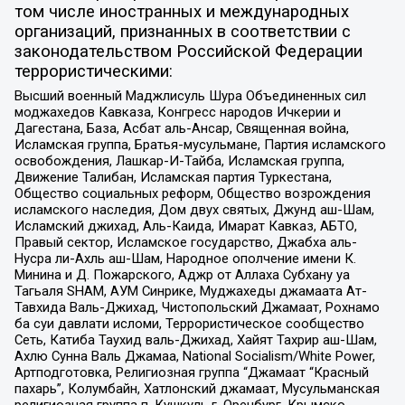
том числе иностранных и международных
организаций, признанных в соответствии с
законодательством Российской Федерации
террористическими:
Высший военный Маджлисуль Шура Объединенных сил
моджахедов Кавказа, Конгресс народов Ичкерии и
Дагестана, База, Асбат аль-Ансар, Священная война,
Исламская группа, Братья-мусульмане, Партия исламского
освобождения, Лашкар-И-Тайба, Исламская группа,
Движение Талибан, Исламская партия Туркестана,
Общество социальных реформ, Общество возрождения
исламского наследия, Дом двух святых, Джунд аш-Шам,
Исламский джихад, Аль-Каида, Имарат Кавказ, АБТО,
Правый сектор, Исламское государство, Джабха аль-
Нусра ли-Ахль аш-Шам, Народное ополчение имени К.
Минина и Д. Пожарского, Аджр от Аллаха Субхану уа
Тагьаля SHAM, АУМ Синрике, Муджахеды джамаата Ат-
Тавхида Валь-Джихад, Чистопольский Джамаат, Рохнамо
ба суи давлати исломи, Террористическое сообщество
Сеть, Катиба Таухид валь-Джихад, Хайят Тахрир аш-Шам,
Ахлю Сунна Валь Джамаа, National Socialism/White Power,
Артподготовка, Религиозная группа “Джамаат “Красный
пахарь”, Колумбайн, Хатлонский джамаат, Мусульманская