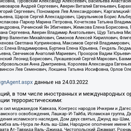
совна, Туровский Александр Алексеевич, Васильева Анастасия
Пивоваров Андрей Сергеевич, Аверин Виталий Евгеньевич, Бара
горий Сергеевич, Пономарев Лев Александрович, Каргалицкий 
ньевна, Щаров Сергей Алексадрович, Цирульников Борис Альбер
ислакова-Паркер Марина Петровна, Кочеткова Татьяна Владими
сандровна, Рачинский Ян Збигневич, Жемкова Елена Борисовна,
лана Сергеевна, Аверин Владимир Анатольевич, Щур Татьяна М
фтер Валентин Михайлович, Симонов Алексей Кириллович, Флиг
женова Светлана Куприяновна, Максимов Сергей Владимирович, 
кс Елена Владимировна, Буртина Елена Юрьевна, Гендель Людм
евна, Свечников Анатолий Мариевич, Прохоров Вадим Юрьевич
инский Леонид Борисович, Лукашевский Сергей Маркович, Бахм
Добровольская Анна Дмитриевна, Королева Александра Евгенье
евинсон Лев Семенович, Локшина Татьяна Иосифовна, Орлов Ол
ignAgent.aspx
данные на
24.03.2022
ций, в том числе иностранных и международных ор
ции террористическими:
ил моджахедов Кавказа, Конгресс народов Ичкерии и Дагеста
ламского освобождения, Лашкар-И-Тайба, Исламская группа, Дв
ения исламского наследия, Дом двух святых, Джунд аш-Шам, 
жабха аль-Нусра ли-Ахль аш-Шам, Народное ополчение имени К.
ата Ат-Тавхида Валь-Джихад, Чистопольский Джамаат, Рохнам