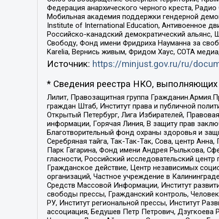
Федерация анархического черного креста, Радио
Мобильная академия поддержки гендерной демократи
Institute of International Education, Антивоенн
Российско-канадский демократический альянс, 
Свободу, Фонд имени Фридриха Науманна за свобо
Karelia, Вернись живым, Фридом Хаус, СОТА меди
Источник:
https://minjust.gov.ru/ru/doc
* Сведения реестра НКО, выполняющих 
Лилит, Правозащитная группа Гражданин.Армия.П
граждан Штаб, Институт права и публичной поли
Открытый Петербург, Лига Избирателей, Правова
информации, Горячая Линия, В защиту прав закл
Благотворительный фонд охраны здоровья и защи
Серебряная тайга, Так-Так-Так, Сова, центр Анн
Парк Гагарина, Фонд имени Андрея Рылькова, Сф
гласности, Российский исследовательский центр 
Гражданское действие, Центр независимых соци
организаций, Частное учреждение в Калининград
Средств Массовой Информации, Институт развити
свободы прессы, Гражданский контроль, Человек
РУ, Институт региональной прессы, Институт Ра
ассоциация, Бедушев Петр Петрович, Дзугкоева 