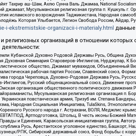
ят Тахрир аш-Шам, Ахлю Сунна Валь Джамаа, National Socialism
ий джамаат, Мусульманская религиозная группа п. Кушкуль г. 
ртия исламского возрождения Таджикистана, Народная самооб
олодёжь Которая Улыбается, Легион Свобода России, Айдар, Р
ie-i-ekstremistskie-organizacii-i-materialy.html
данные
и религиозных организаций в отношении которых 
 деятельности:
земли Кубанской Духовно Родовой Державы Русь, Община Духо
 Духовная Семинария Староверов-Инглингов, Нурджулар, К Бо
листическое общество, Джамаат мувахидов, Объединенный Вил
иалистическая рабочая партия России, Славянский союз, Форма
ива города Череповца, Духовно-Родовая Держава Русь, Русск
-Инглингов, Русский общенациональный союз, Движение против
 Омская организация общественного политического движения Р
йзрахманисты, Мусульманская религиозная организация п. Бо
краинская повстанческая армия, Тризуб им. Степана Бандеры, Бр
зма, Народная Социальная Инициатива, TulaSkins, Этнополитич
оренного Русского народа г. Астрахани, ВОЛЯ, Меджлис крымс
РЕВТАТПОД, Артподготовка, Штольц, В честь иконы Божией Мате
равды и Единения, Каракольская инициативная группа, Автогра
спублика Русь, Арестантское уголовное единство, Башкорт, Наци
окузнецк/РПК, Сибирский державный союз, Фонд борьбы с кор