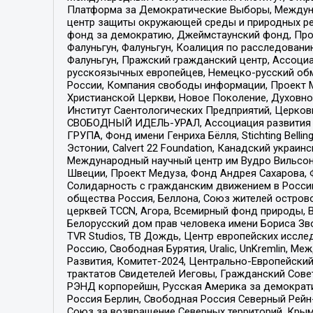
Платформа за Демократические Выборы, Междуна
центр защиты окружающей среды и природных ресу
фонд за демократию, Джеймстаунский фонд, Прож
Фалуньгун, Фалуньгун, Коалиция по расследован
Фалуньгун, Пражский гражданский центр, Ассоци
русскоязычных европейцев, Немецко-русский об
России, Компания свободы информации, Проект М
Христианской Церкви, Новое Поколение, Духовн
Институт Саентологических Предприятий, Церков
СВОБОДНЫЙ ИДЕЛЬ-УРАЛ, Ассоциация развития ж
ГРУПА, Фонд имени Генриха Бёлля, Stichting Bellin
Эстонии, Calvert 22 Foundation, Канадский укра
Международный научный центр им Вудро Вильсона
Швеции, Проект Медуза, Фонд Андрея Сахарова, Ф
Солидарность с гражданским движением в России 
общества Россия, Беллона, Союз жителей острово
церквей TCCN, Агора, Всемирный фонд природы, B
Белорусский дом прав человека имени Бориса Зво
TVR Studios, ТВ Дождь, Центр европейских иссл
Россию, Свободная Бурятия, Uralic, UnKremlin, 
Развития, Комитет-2024, Центрально-Европейски
трактатов Свидетелей Иеговы, Гражданский Совет
РЭНД корпорейшн, Русская Америка за демократи
Россия Берлин, Свободная Россия Северный Рейн-В
Союз за возвращение Северных территорий, Крымско