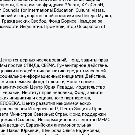
Европы, Фонд имени Фридриха Эберта, XZ gGmbH,
ls for International Education, Cultural Vistas,
ошений и государственной политики им Питера Мунка,
 Гражданских Свобод, Фонд Бориса Немцова за
имости Ингушетии, Прометей, Stop Occupation of
 Центр гендерных исследований, Фонд защиты прав
 Мы против СПИДа, СВЕЧА, Гуманитарное действие,
ддержки и содействия развитию средств массовой
р социально-информационных инициатив Действие,
 и их семьям, Фонд Тольятти, Новое время,
, Аналитический Центр Юрия Левады, Издательство
 Евразии, Институт прав человека, Фонд защиты
ких инициатив и социального партнерства,
ЕЛОВЕКА, Центр развития некоммерческих
 Трансперенси Интернешнл-Р, Центр Защиты Прав
овета Министров Северных Стран, Фонд поддержки
адемика Сахарова, Информационное агентство МЕМО.
ый вердикт, Евразийская антимонопольная
кий Павел Юрьевич, Шнырова Ольга Вадимовна,