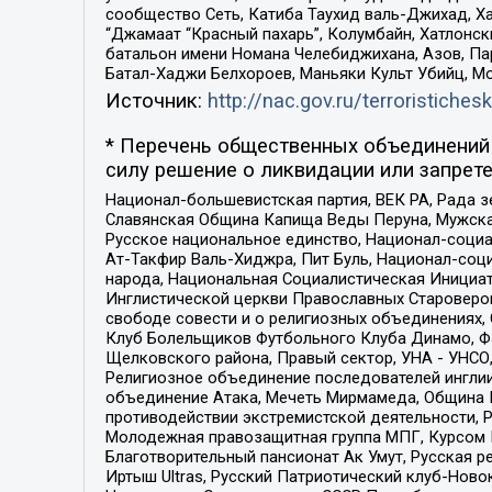
сообщество Сеть, Катиба Таухид валь-Джихад, Хай
“Джамаат “Красный пахарь”, Колумбайн, Хатлонск
батальон имени Номана Челебиджихана, Азов, Па
Батал-Хаджи Белхороев, Маньяки Культ Убийц, М
Источник:
http://nac.gov.ru/terroristichesk
* Перечень общественных объединений 
силу решение о ликвидации или запрете
Национал-большевистская партия, ВЕК РА, Рада 
Славянская Община Капища Веды Перуна, Мужская
Русское национальное единство, Национал-социа
Ат-Такфир Валь-Хиджра, Пит Буль, Национал-соц
народа, Национальная Социалистическая Инициат
Инглистической церкви Православных Староверов
свободе совести и о религиозных объединениях,
Клуб Болельщиков Футбольного Клуба Динамо, Фа
Щелковского района, Правый сектор, УНА - УНСО, У
Религиозное объединение последователей инглии
объединение Атака, Мечеть Мирмамеда, Община К
противодействии экстремистской деятельности, 
Молодежная правозащитная группа МПГ, Курсом П
Благотворительный пансионат Ак Умут, Русская ре
Иртыш Ultras, Русский Патриотический клуб-Нов