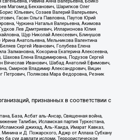
 Евгеньевна, Ривина Анна Валерьевна, Бойко
хоев Магомед Бекханович, Шарипков Олег
Борис Юльевич, Созаев Валерий Валерьевич,
тович, Гасан Ольга Павловна, Паутов Юрий
ровна, Чуркина Наталья Валерьевна, Акимова
 Гудков Лев Дмитриевич, Илларионова Юлия
ихайловна, Щур Николай Алексеевич, Блинушов
е Ирина Анатольевна, Мельникова Валентина
Беляев Сергей Иванович, Голубева Елена
ила Залмановна, Кокорина Екатерина Алексеевна,
, Шахова Елена Владимировна, Подузов Сергей
ин Вячеслав Иванович, Шабад Анатолий Ефимович,
вна, Смирнов Владимир Александрович, Вицин
ег Петрович, Полякова Мара Федоровна, Резник
ганизаций, признанных в соответствии с
на, База, Асбат аль-Ансар, Священная война,
ижение Талибан, Исламская партия Туркестана,
Исламский джихад, Аль-Каида, Имарат Кавказ,
 Минина и Д. Пожарского, Аджр от Аллаха Субхану
о ба суи давлати исломи, Террористическое