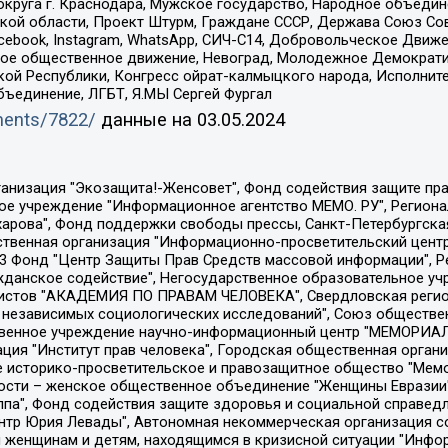
округа г. Краснодара, Мужское государство, Народное объедин
ой области, Проект Штурм, Граждане СССР, Держава Союз Сов
Facebook, Instagram, WhatsApp, СИЧ-С14, Добровольческое Движ
ское общественное движение, Невоград, Молодежное Демократ
ой Республики, Конгресс ойрат-калмыцкого народа, Исполнит
бъединение, ЛГБТ, Я.МЫ Сергей Фургал
uments/7822/
данные на
03.05.2024
Общество с ограниченной ответственностью "Радио Свободная Европа/Радио Свобода", Чешское информационное агентство "MEDIUM-ORIENT", Красноярская региональная общественная организация "Мы против СПИДа", Камалягин Денис Николаевич, Маркелов Сергей Евгеньевич, Пономарев Лев Александрович, Савицкая Людмила Алексеевна, Автономная некоммерческая организация "Центр по работе с проблемой насилия "НАСИЛИЮ.НЕТ", Межрегиональный профессиональный союз работников здравоохранения "Альянс врачей", Юридическое лицо, зарегистрированное в Латвийской Республике, SIA "Medusa Project" (регистрационный номер 40103797863, дата регистрации 10.06.2014), Некоммерческая организация "Фонд по борьбе с коррупцией", Автономная некоммерческая организация "Институт права и публичной политики", Баданин Роман Сергеевич, Гликин Максим Александрович, Железнова Мария Михайловна, Лукьянова Юлия Сергеевна, Маетная Елизавета Витальевна, Маняхин Петр Борисович, Чуракова Ольга Владимировна, Ярош Юлия Петровна, Юридическое лицо "The Insider SIA", зарегистрированное в Риге, Латвийская Республика (дата регистрации 26.06.2015), являющееся администратором доменного имени интернет-издания "The Insider SIA", https://theins.ru, Постернак Алексей Евгеньевич, Рубин Михаил Аркадьевич, Анин Роман Александрович, Юридическое лицо Istories fonds, зарегистрированное в Латвийской Республике (регистрационный номер 50008295751, дата регистрации 24.02.2020), Великовский Дмитрий Александрович, Долинина Ирина Николаевна, Мароховская Алеся Алексеевна, Шлейнов Роман Юрьевич, Шмагун Олеся Валентиновна, Общество с ограниченной ответственностью "Альтаир 2021", Общество с ограниченной ответственностью "Вега 2021", Общество с ограниченной ответственностью "Главный редактор 2021", Общество с ограниченной ответственностью "Ромашки монолит", Важенков Артем Валерьевич, Ивановская областная общественная организация "Центр гендерных исследований", Гурман Юрий Альбертович, Медиапроект "ОВД-Инфо", Егоров Владимир Владимирович, Жилинский Владимир Александрович, Общество с ограниченной ответственностью "ЗП", Иванова София Юрьевна, Карезина Инна Павловна, Кильтау Екатерина Викторовна, Петров Алексей Викторович, Пискунов Сергей Евгеньевич, Смирнов Сергей Сергеевич, Тихонов Михаил Сергеевич, Общество с ограниченной ответственностью "ЖУРНАЛИСТ-ИНОСТРАННЫЙ АГЕНТ", Арапова Галина Юрьевна, Вольтская Татьяна Анатольевна, Американская компания "Mason G.E.S. Anonymous Foundation" (США), являющаяся владельцем интернет-издания https://mnews.world/, Компания "Stichting Bellingcat", зарегистрированная в Нидерландах (дата регистрации 11.07.2018), Захаров Андрей Вячеславович, Клепиковская Екатерина Дмитриевна, Общество с ограниченной ответственностью "МЕМО", Перл Роман Александрович, Симонов Евгений Алексеевич, Соловьева Елена Анатольевна, Сотников Даниил Владимирович, Сурначева Елизавета Дмитриевна, Автономная некоммерческая организация по защите прав человека и информированию населения "Якутия – Наше Мнение", Общество с ограниченной ответственностью "Москоу диджитал медиа", с 26.01.2023 Общество с ограниченной ответственностью "Чайка Белые сады", Ветошкина Валерия Валерьевна, Заговора Максим Александрович, Межрегиональное общественное движение "Российская ЛГБТ - сеть", Оленичев Максим Владимирович, Павлов Иван Юрьевич, Скворцова Елена Сергеевна, Общество с ограниченной ответственностью "Как бы инагент", Кочетков Игорь Викторович, Общество с ограниченной ответственностью "Честные выборы", Еланчик Олег Александрович, Общество с ограниченной ответственностью "Нобелевский призыв", Гималова Регина Эмилевна, Григорьев Андрей Валерьевич, Григорьева Алина Александровна, Ассоциация по содействию защите прав призывников, альтернативнослужащих и военнослужащих "Правозащитная группа "Гражданин.Армия.Право", Хисамова Регина Фаритовна, Автономная некоммерческая организация по реализа