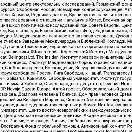
родный центр электоральных исследований, Германский фонд
рсов, Свободная Россия, Всемирный конгресс украинцев, Атла
ект Хармони, Родники дракона, Врачи против насильственного
ию преследования в отношении Фалуньгун в Китае, Всемирная о
ация школ политических исследований при Совете Европы, Цен
мен, Бард колледж, Европейский выбор, Фонд Ходорковского,
едиа, Международное партнерство за права человека, Духовно
ое Учебное Заведение Международный Библейский Колледж, М
ь Духовной Технологии, Европейская сеть организаций по наб
урналистики, IStories fonds, Королевский Институт Между
gcat, Bellingcat Ltd, The Insider, Институт правовой инициатив
инский конгресс, Институт Макдональда-Лорье, Украинская нац
, Свободная пресса, Возрождение, Всеукраинский духовный цен
орум свободной России, Лига Свободных Наций, Transparеncy I
– Solidarus, КрымSOS, Свободный университет, Институт госу
в Тисима и Хабомаи, Съезд народных депутатов, Гринпис Инте
DR Novaja Gazeta-Europe, Алтай проект, Образовательный дом 
зскова, Дом прав человека Тбилиси, Дом прав человека Ерева
едований им Вилфрида Мартенса, Сетевое объединение журнали
Международная федерация транспортных рабочих, ИстЧам Финлан
й университет, Центр восточноевропейских и международных и
, Центр анализа европейской политики, Академическая сеть Во
ю в России, Настоящая Россия, Глобальная сеть журналистов
естфалия, Фонд глобальной помощи, Антивоенный комитет России,
татарский Ресурсный Центр, Глобальный союз IndustriALL, Russi