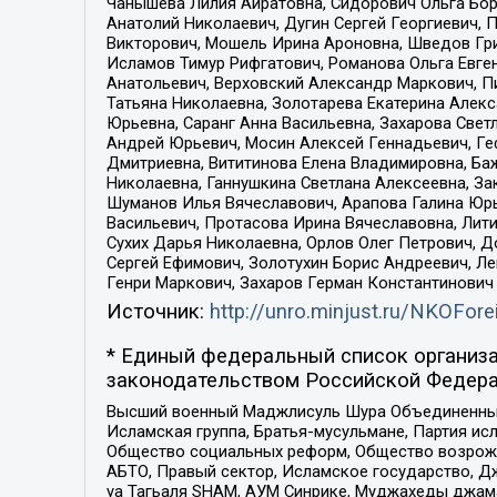
Чанышева Лилия Айратовна, Сидорович Ольга Бори
Анатолий Николаевич, Дугин Сергей Георгиевич, 
Викторович, Мошель Ирина Ароновна, Шведов Гри
Исламов Тимур Рифгатович, Романова Ольга Евге
Анатольевич, Верховский Александр Маркович, П
Татьяна Николаевна, Золотарева Екатерина Алек
Юрьевна, Саранг Анна Васильевна, Захарова Свет
Андрей Юрьевич, Мосин Алексей Геннадьевич, Ге
Дмитриевна, Вититинова Елена Владимировна, Ба
Николаевна, Ганнушкина Светлана Алексеевна, За
Шуманов Илья Вячеславович, Арапова Галина Юрь
Васильевич, Протасова Ирина Вячеславовна, Лит
Сухих Дарья Николаевна, Орлов Олег Петрович, 
Сергей Ефимович, Золотухин Борис Андреевич, Л
Генри Маркович, Захаров Герман Константинович
Источник:
http://unro.minjust.ru/NKOFore
* Единый федеральный список организа
законодательством Российской Федера
Высший военный Маджлисуль Шура Объединенных с
Исламская группа, Братья-мусульмане, Партия ис
Общество социальных реформ, Общество возрожд
АБТО, Правый сектор, Исламское государство, Д
уа Тагьаля SHAM, АУМ Синрике, Муджахеды джама