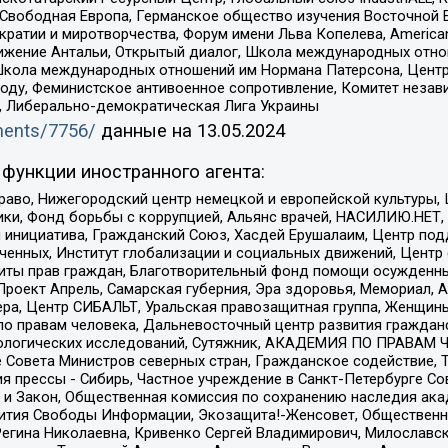
 Свободная Европа, Германское общество изучения Восточной 
и и миротворчества, Форум имени Льва Копелева, American Counci
ое движение Антальи, Открытый диалог, Школа международных отн
Школа международных отношений им Нормана Патерсона, Центр
ду, Феминистское антивоенное сопротивление, Комитет независ
а, Либерально-демократическая Лига Украины
uments/7756/
данные на
13.05.2024
функции иностранного агента:
раво, Нижегородский центр немецкой и европейской культуры,
тики, Фонд борьбы с коррупцией, Альянс врачей, НАСИЛИЮ.НЕТ,
я инициатива, Гражданский Союз, Хасдей Ерушалаим, Центр по
юченных, Институт глобализации и социальных движений, Цент
ты прав граждан, Благотворительный фонд помощи осужденным
а, Проект Апрель, Самарская губерния, Эра здоровья, Мемориал
ера, Центр СИБАЛЬТ, Уральская правозащитная группа, Женщины
по правам человека, Дальневосточный центр развития гражданс
ологических исследований, Сутяжник, АКАДЕМИЯ ПО ПРАВАМ Ч
е Совета Министров северных стран, Гражданское содействие,
я прессы - Сибирь, Частное учреждение в Санкт-Петербурге С
 и Закон, Общественная комиссия по сохранению наследия ак
звития Свободы Информации, Экозащита!-Женсовет, Общественн
Регина Николаевна, Кривенко Сергей Владимирович, Милославс