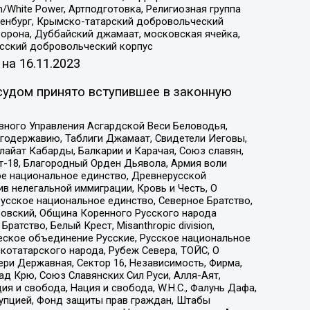
/White Power, Артподготовка, Религиозная группа
Оренбург, Крымско-татарский добровольческий
орона, Дуббайский джамаат, московская ячейка,
усский добровольческий корпус
 на
16.11.2023
судом принято вступившее в законную
вного Управления Асгардской Веси Беловодья,
годержавию, Таблиги Джамаат, Свидетели Иеговы,
айат Кабарды, Балкарии и Карачая, Союз славян,
т-18, Благородный Орден Дьявола, Армия воли
ое национальное единство, Древнерусской
 нелегальной иммиграции, Кровь и Честь, О
усское национальное единство, Северное Братство,
ровский, Община Коренного Русского народа
атство, Белый Крест, Misanthropic division,
еское объединение Русские, Русское национальное
котатарского народа, Рубеж Севера, ТОЙС, О
ри Державная, Сектор 16, Независимость, Фирма,
д Крю, Союз Славянских Сил Руси, Алля-Аят,
я и свобода, Нация и свобода, W.H.С., Фалунь Дафа,
рупцией, Фонд защиты прав граждан, Штабы