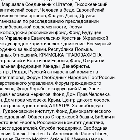
 Маршалла Соединенных Штатов, Тихоокеанский
нтический совет, Человек в беде, Европейский
 извлечения органов, Фалунь Дафа, Друзья
рганизация по расследованию преследований
тр либеральной современности, Форум
 Оксфордский российский фонд, Фонд Будущее
е Управление Евангельских Христиан Украинской
еждународное христианское движение, Всемирный
людению за выборами, Республика Польша,
народных Отношений, КРИМСЬКА ПРАВОЗАХИСНА
ы Центральной и Восточной Европы, Фонд Открытой
иональная федерация Канады, Декабристы,
тр , Риддл, Русский антивоенный комитет в
nternational, Форум Свободных Народов ПостРоссии,
дарственного управления, Форум гражданского
рнешнл, Фонд борьбы с коррупцией Инк, Завет
прав человека Чернигов, Фонд Дом Прав Человека,
н, Дом прав человека Крым, Центр дикого лосося,
стов расследователей, АЛЛАТРА, За свободную
д, Гудзоновский институт, Фонд Демократического
сследований, Общество Сторожевой башни, Библии и
сточная Европа, Российский комитет действия,
-расследователей, Служба поддержки, Свободная
 Russie-Libertes, La Asocicion de Rusos Libres,
an Election Monitor, Article 19, Мнение медиа,