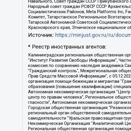
Навального, Совет граждан СССР Прикубанского 
Народный совет граждан РСФСР СССР Архангельск
Социалистических Районов, Meta Platforms Inc, 
Комитет, Татарстанское Региональное Всетатар
Татарской Автономной Советской Социалистическ
Красноярского края, Этническое национальное о
Источник:
https://minjust.gov.ru/ru/doc
* Реестр иностранных агентов:
Калининградская региональная общественная организация "Экозащита!-Женсовет", Фонд содействия защите прав и свобод граждан "Общественный вердикт", Фонд "Институт Развития Свободы Информации", Частное учреждение "Информационное агентство МЕМО. РУ", Региональная общественная организация "Общественная комиссия по сохранению наследия академика Сахарова", Фонд поддержки свободы прессы, Санкт-Петербургская общественная правозащитная организация "Гражданский контроль", Межрегиональная общественная организация "Информационно-просветительский центр "Мемориал", Региональный Фонд "Центр Защиты Прав Средств Массовой Информации", с 05.12.2023 Фонд "Центр Защиты Прав Средств массовой информации", Региональная общественная благотворительная организация помощи беженцам и мигрантам "Гражданское содействие", Негосударственное образовательное учреждение дополнительного профессионального образования (повышение квалификации) специалистов "АКАДЕМИЯ ПО ПРАВАМ ЧЕЛОВЕКА", Свердловская региональная общественная организация "Сутяжник", Автономная некоммерческая организация "Центр независимых социологических исследований", Союз общественных объединений "Российский исследовательский центр по правам человека", Региональное общественное учреждение научно-информационный центр "МЕМОРИАЛ", Некоммерческая организация "Фонд защиты гласности", Автономная некоммерческая организация "Институт прав человека", Городская общественная организация "Екатеринбургское общество "МЕМОРИАЛ", Городская общественная организация "Рязанское историко-просветительское и правозащитное общество "Мемориал" (Рязанский Мемориал), Челябинский региональный орган общественной самодеятельности – женское общественное объединение "Женщины Евразии", Челябинский региональный орган общественной самодеятельности "Уральская правозащитная группа", Фонд содействия защите здоровья и социальной справедливости имени Андрея Рылькова, Автономная Некоммерческая Организация "Аналитический Центр Юрия Левады", Автономная некоммерческая организация социальной поддержки населения "Проект Апрель", Региональная общественная организация помощи женщинам и детям, находящимся в кризисной ситуации "Информационно-методический центр "Анна", Фонд содействия развитию массовых коммуникаций и правовому просвещению "Так-так-Так", Фонд содействия устойчивому развитию "Серебряная тайга", Свердловский региональный общественный фонд социальных проектов "Новое время", "Idel.Реалии", Кавказ.Реалии, Крым.Реалии, Телеканал Настоящее Время, Татаро-башкирская служба Радио Свобода (Azatliq Radiosi), Радио Свободная Европа/Радио Свобода (PCE/PC), "Сибирь.Реалии", "Фактограф", Благотворительный фонд помощи осужденным и их семьям, Автономная некоммерческая организация "Институт глобализации и социальных движений", Фонд "В защиту прав заключенных", Частное учреждение "Центр поддержки и содействия развитию средств массовой информации", Пензенский региональный общественный благотворительный фонд "Гражданский союз", "Север.Реалии", Некоммерческая организация Фонд "Правовая инициатива", 