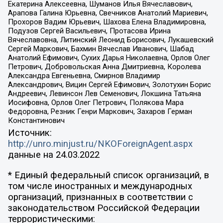
Екатерина Алексеевна, Шуманов Илья Вячеславович,
Арапова Галина Юрьевна, Свечников Анатолий Мариевич,
Прохоров Вадим Юрьевич, Шахова Елена Владимировна,
Подузов Сергей Васильевич, Протасова Ирина
Вячеславовна, Литинский Леонид Борисович, Лукашевский
Сергей Маркович, Бахмин Вячеслав Иванович, Шабад
Анатолий Ефимович, Сухих Дарья Николаевна, Орлов Олег
Петрович, Добровольская Анна Дмитриевна, Королева
Александра Евгеньевна, Смирнов Владимир
Александрович, Вицин Сергей Ефимович, Золотухин Борис
Андреевич, Левинсон Лев Семенович, Локшина Татьяна
Иосифовна, Орлов Олег Петрович, Полякова Мара
Федоровна, Резник Генри Маркович, Захаров Герман
Константинович
Источник:
http://unro.minjust.ru/NKOForeignAgent.aspx
данные на
24.03.2022
* Единый федеральный список организаций, в
том числе иностранных и международных
организаций, признанных в соответствии с
законодательством Российской Федерации
террористическими: