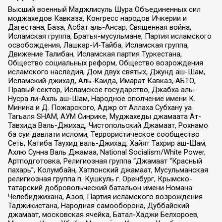
Высший военный Маджлисуль Шура Объединенных сил
моджахедов Кавказа, Конгресс народов Ичкерии и
Дагестана, База, Асбат аль-Ансар, Священная война,
Исламская группа, Братья-мусульмане, Партия исламского
освобождения, Лашкар-И-Тайба, Исламская группа,
Движение Талибан, Исламская партия Туркестана,
Общество социальных реформ, Общество возрождения
исламского наследия, Дом двух святых, Джунд аш-Шам,
Исламский джихад, Аль-Каида, Имарат Кавказ, АБТО,
Правый сектор, Исламское государство, Джабха аль-
Нусра ли-Ахль аш-Шам, Народное ополчение имени К.
Минина и Д. Пожарского, Аджр от Аллаха Субхану уа
Тагьаля SHAM, АУМ Синрике, Муджахеды джамаата Ат-
Тавхида Валь-Джихад, Чистопольский Джамаат, Рохнамо
ба суи давлати исломи, Террористическое сообщество
Сеть, Катиба Таухид валь-Джихад, Хайят Тахрир аш-Шам,
Ахлю Сунна Валь Джамаа, National Socialism/White Power,
Артподготовка, Религиозная группа “Джамаат “Красный
пахарь”, Колумбайн, Хатлонский джамаат, Мусульманская
религиозная группа п. Кушкуль г. Оренбург, Крымско-
татарский добровольческий батальон имени Номана
Челебиджихана, Азов, Партия исламского возрождения
Таджикистана, Народная самооборона, Дуббайский
джамаат, московская ячейка, Батал-Хаджи Белхороев,