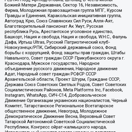
Божией Матери Державная, Сектор 16, Независимость,
Фирма, Молодежная правозащитная группа МПГ, Курсом
Правды и Единения, Каракольская инициативная группа,
Автоград Крю, Союз Славянских Сил Руси, Алля-Аят,
Благотворительный пансионат Ак Умут, Русская
республика Русь, Арестантское уголовное единство,
Башкорт, Нация и свобода, Нация и свобода, W.H.С., Фалунь
Дафа, Иртыш Ultras, Русский Патриотический клуб-
Новокузнецк/РПК, Сибирский державный союз, Фонд
борьбы с коррупцией, Фонд защиты прав граждан, Штабы
Навального, Совет граждан СССР Прикубанского округа г.
Краснодара, Мужское государство, Народное
объединение русского движения, Народное движение
Адат, Народный совет граждан РСФСР СССР
Архангельской области, Проект Штурм, Граждане СССР,
Держава Союз Советских Светлых Родов, Совет Советских
Социалистических Районов, Meta Platforms Inc, Facebook,
Instagram, WhatsApp, СИЧ-С14, Добровольческое
Движение Организации украинских националистов, Черный
Комитет, Татарстанское Региональное Всетатарское
общественное движение, Невоград, Молодежное
Демократическое Движение Весна, Верховный Совет
Татарской Автономной Советской Социалистической
Республики, Конгресс ойрат-калмыцкого народа,