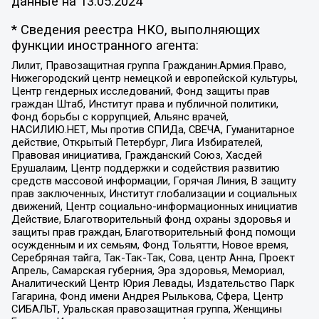
данные на
13.05.2024
* Сведения реестра НКО, выполняющих
функции иностранного агента:
Лилит, Правозащитная группа Гражданин.Армия.Право,
Нижегородский центр немецкой и европейской культуры,
Центр гендерных исследований, Фонд защиты прав
граждан Штаб, Институт права и публичной политики,
Фонд борьбы с коррупцией, Альянс врачей,
НАСИЛИЮ.НЕТ, Мы против СПИДа, СВЕЧА, Гуманитарное
действие, Открытый Петербург, Лига Избирателей,
Правовая инициатива, Гражданский Союз, Хасдей
Ерушалаим, Центр поддержки и содействия развитию
средств массовой информации, Горячая Линия, В защиту
прав заключенных, Институт глобализации и социальных
движений, Центр социально-информационных инициатив
Действие, Благотворительный фонд охраны здоровья и
защиты прав граждан, Благотворительный фонд помощи
осужденным и их семьям, Фонд Тольятти, Новое время,
Серебряная тайга, Так-Так-Так, Сова, центр Анна, Проект
Апрель, Самарская губерния, Эра здоровья, Мемориал,
Аналитический Центр Юрия Левады, Издательство Парк
Гагарина, Фонд имени Андрея Рылькова, Сфера, Центр
СИБАЛЬТ, Уральская правозащитная группа, Женщины