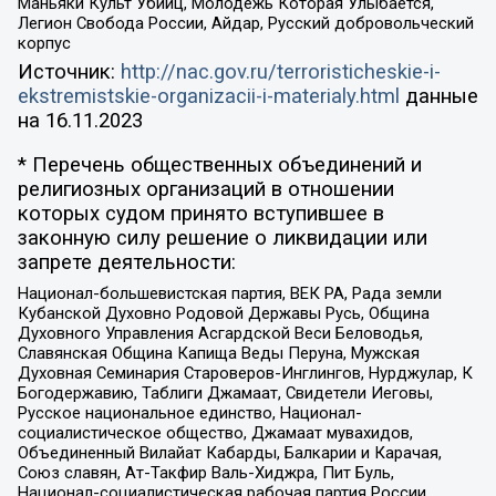
Маньяки Культ Убийц, Молодёжь Которая Улыбается,
Легион Свобода России, Айдар, Русский добровольческий
корпус
Источник:
http://nac.gov.ru/terroristicheskie-i-
ekstremistskie-organizacii-i-materialy.html
данные
на
16.11.2023
* Перечень общественных объединений и
религиозных организаций в отношении
которых судом принято вступившее в
законную силу решение о ликвидации или
запрете деятельности:
Национал-большевистская партия, ВЕК РА, Рада земли
Кубанской Духовно Родовой Державы Русь, Община
Духовного Управления Асгардской Веси Беловодья,
Славянская Община Капища Веды Перуна, Мужская
Духовная Семинария Староверов-Инглингов, Нурджулар, К
Богодержавию, Таблиги Джамаат, Свидетели Иеговы,
Русское национальное единство, Национал-
социалистическое общество, Джамаат мувахидов,
Объединенный Вилайат Кабарды, Балкарии и Карачая,
Союз славян, Ат-Такфир Валь-Хиджра, Пит Буль,
Национал-социалистическая рабочая партия России,