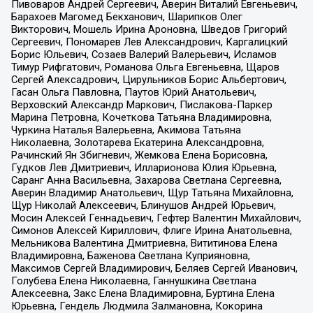
Пивоваров Андрей Сергеевич, Аверин Виталий Евгеньевич,
Барахоев Магомед Бекханович, Шарипков Олег
Викторович, Мошель Ирина Ароновна, Шведов Григорий
Сергеевич, Пономарев Лев Александрович, Каргалицкий
Борис Юльевич, Созаев Валерий Валерьевич, Исламов
Тимур Рифгатович, Романова Ольга Евгеньевна, Щаров
Сергей Алексадрович, Цирульников Борис Альбертович,
Гасан Ольга Павловна, Паутов Юрий Анатольевич,
Верховский Александр Маркович, Пислакова-Паркер
Марина Петровна, Кочеткова Татьяна Владимировна,
Чуркина Наталья Валерьевна, Акимова Татьяна
Николаевна, Золотарева Екатерина Александровна,
Рачинский Ян Збигневич, Жемкова Елена Борисовна,
Гудков Лев Дмитриевич, Илларионова Юлия Юрьевна,
Саранг Анна Васильевна, Захарова Светлана Сергеевна,
Аверин Владимир Анатольевич, Щур Татьяна Михайловна,
Щур Николай Алексеевич, Блинушов Андрей Юрьевич,
Мосин Алексей Геннадьевич, Гефтер Валентин Михайлович,
Симонов Алексей Кириллович, Флиге Ирина Анатольевна,
Мельникова Валентина Дмитриевна, Вититинова Елена
Владимировна, Баженова Светлана Куприяновна,
Максимов Сергей Владимирович, Беляев Сергей Иванович,
Голубева Елена Николаевна, Ганнушкина Светлана
Алексеевна, Закс Елена Владимировна, Буртина Елена
Юрьевна, Гендель Людмила Залмановна, Кокорина