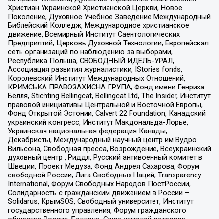
Христиан Украинской Христианской Церкви, Новое
Поколение, Духовное Учебное Заведение Международный
Библейский Колледж, Международное христианское
движение, Всемирный Институт Саентологических
Предприятий, Церковь Духовной Технологии, Европейская
сеть организаций по наблюдению за выборами,
Республика Польша, СВОБОДНЫЙ ИДЕЛЬ-УРАЛ,
Ассоциация развития журналистики, IStories fonds,
Королевский Институт Международных Отношений,
КРИМСЬКА ПРАВОЗАХИСНА ГРУПА, Фонд имени Генриха
Бёлля, Stichting Bellingcat, Bellingcat Ltd, The Insider, Институт
правовой инициативы Центральной и Восточной Европы,
Фонд Открытой Эстонии, Calvert 22 Foundation, Канадский
украинский конгресс, Институт Макдональда-Лорье,
Украинская национальная федерация Канады,
Декабристы, Международный научный центр им Вудро
Вильсона, Свободная пресса, Возрождение, Всеукраинский
духовный центр , Риддл, Русский антивоенный комитет в
Швеции, Проект Медуза, Фонд Андрея Сахарова, Форум
свободной России, Лига Свободных Наций, Transparеncy
International, Форум Свободных Народов ПостРоссии,
Солидарность с гражданским движением в России –
Solidarus, КрымSOS, Свободный университет, Институт
государственного управления, Форум гражданского