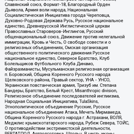
Славянский союз, Формат-18, Благородный Орден
Дьявола, Армия воли народа, Национальная
Социалистическая Инициатива города Череповца,
Духовно-Родовая Держава Русь, Русское национальное
единство, Древнерусской Инглистической церкви
Православных Староверов-Инглингов, Русский
общенациональный союз, Движение против нелегальной
иммиграции, Кровь и Честь, О свободе совести и о
религиозных объединениях, Омская организация
общественного политического движения Русское
национальное единство, Северное Братство, Клуб
Болельщиков Футбольного Клуба Динамо,
Файзрахманисты, Мусульманская религиозная организация
п. Боровский, Община Коренного Русского народа
Щелковского района, Правый сектор, УНА - УНСО,
Украинская повстанческая армия, Тризуб им. Степана
Бандеры, Братство, Белый Крест, Misanthropic division,
Религиозное объединение последователей инглиизма,
Народная Социальная Инициатива, TulaSkins,
Этнополитическое объединение Русские, Русское
национальное объединение Атака, Мечеть Мирмамеда,
Община Коренного Русского народа г. Астрахани, ВОЛЯ,
Меджлис крымскотатарского народа, Рубеж Севера, ТОЙС,
О противодействии экстремистской деятельности,
РЕВТАТПОД, Артподготовка, Штольц, В честь иконы