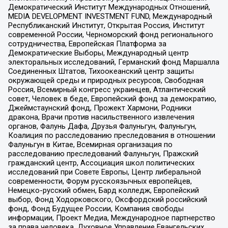
Демократический Институт Международных Отношений,
MEDIA DEVELOPMENT INVESTMENT FUND, Международный
Республиканский Институт, Открытая Россия, Институт
современной России, Черноморский фонд регионального
сотрудничества, Европейская Платформа за
Демократические Выборы, Международный центр
электоральных исследований, Германский фонд Маршалла
Соединенных Штатов, Тихоокеанский центр защиты
окружающей среды и природных ресурсов, Свободная
Россия, Всемирный конгресс украинцев, Атлантический
совет, Человек в беде, Европейский фонд за демократию,
Джеймстаунский фонд, Прожект Хармони, Родники
дракона, Врачи против насильственного извлечения
органов, Фалунь Дафа, Друзья Фалуньгун, Фалуньгун,
Коалиция по расследованию преследования в отношении
Фалуньгун в Китае, Всемирная организация по
расследованию преследований Фалуньгун, Пражский
гражданский центр, Ассоциация школ политических
исследований при Совете Европы, Центр либеральной
современности, Форум русскоязычных европейцев,
Немецко-русский обмен, Бард колледж, Европейский
выбор, Фонд Ходорковского, Оксфордский российский
фонд, Фонд Будущее России, Компания свободы
информации, Проект Медиа, Международное партнерство
за права человека, Духовное Управление Евангельских