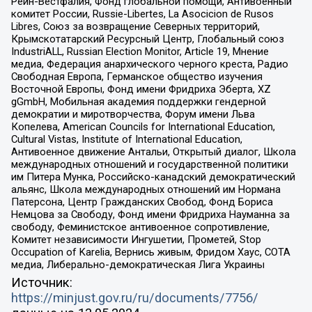
Рейн-Вестфалия, Фонд глобальной помощи, Антивоенный
комитет России, Russie-Libertes, La Asocicion de Rusos
Libres, Союз за возвращение Северных территорий,
Крымскотатарский Ресурсный Центр, Глобальный союз
IndustriALL, Russian Election Monitor, Article 19, Мнение
медиа, Федерация анархического черного креста, Радио
Свободная Европа, Германское общество изучения
Восточной Европы, Фонд имени Фридриха Эберта, XZ
gGmbH, Мобильная академия поддержки гендерной
демократии и миротворчества, Форум имени Льва
Копелева, American Councils for International Education,
Cultural Vistas, Institute of International Education,
Антивоенное движение Антальи, Открытый диалог, Школа
международных отношений и государственной политики
им Питера Мунка, Российско-канадский демократический
альянс, Школа международных отношений им Нормана
Патерсона, Центр Гражданских Свобод, Фонд Бориса
Немцова за Свободу, Фонд имени Фридриха Науманна за
свободу, Феминистское антивоенное сопротивление,
Комитет независимости Ингушетии, Прометей, Stop
Occupation of Karelia, Вернись живым, Фридом Хаус, СОТА
медиа, Либерально-демократическая Лига Украины
Источник:
https://minjust.gov.ru/ru/documents/7756/