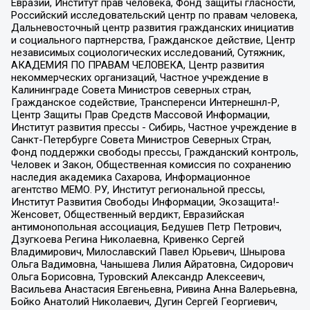
Евразии, Институт прав человека, Фонд защиты гласности,
Российский исследовательский центр по правам человека,
Дальневосточный центр развития гражданских инициатив
и социального партнерства, Гражданское действие, Центр
независимых социологических исследований, Сутяжник,
АКАДЕМИЯ ПО ПРАВАМ ЧЕЛОВЕКА, Центр развития
некоммерческих организаций, Частное учреждение в
Калининграде Совета Министров северных стран,
Гражданское содействие, Трансперенси Интернешнл-Р,
Центр Защиты Прав Средств Массовой Информации,
Институт развития прессы - Сибирь, Частное учреждение в
Санкт-Петербурге Совета Министров Северных Стран,
Фонд поддержки свободы прессы, Гражданский контроль,
Человек и Закон, Общественная комиссия по сохранению
наследия академика Сахарова, Информационное
агентство МЕМО. РУ, Институт региональной прессы,
Институт Развития Свободы Информации, Экозащита!-
Женсовет, Общественный вердикт, Евразийская
антимонопольная ассоциация, Бедушев Петр Петрович,
Дзугкоева Регина Николаевна, Кривенко Сергей
Владимирович, Милославский Павел Юрьевич, Шнырова
Ольга Вадимовна, Чанышева Лилия Айратовна, Сидорович
Ольга Борисовна, Туровский Александр Алексеевич,
Васильева Анастасия Евгеньевна, Ривина Анна Валерьевна,
Бойко Анатолий Николаевич, Дугин Сергей Георгиевич,