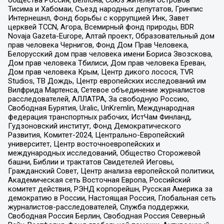
общества Россия, Беллона, Союз жителей островов
Тисима и Хабомаи, Съезд народных депутатов, Гринпис
Интернешнл, Фонд борьбы с коррупцией Инк, Завет
церквей TCCN, Агора, Всемирный фонд природы, BDR
Novaja Gazeta-Europe, Алтай проект, Образовательный дом
прав человека Чернигов, Фонд Дом Прав Человека,
Белорусский дом прав человека имени Бориса Звозскова,
Дом прав человека Тбилиси, Дом прав человека Ереван,
Дом прав человека Крым, Центр дикого лосося, TVR
Studios, ТВ Дождь, Центр европейских исследований им
Вилфрида Мартенса, Сетевое объединение журналистов
расследователей, АЛЛАТРА, За свободную Россию,
Свободная Бурятия, Uralic, UnKremlin, Международная
федерация транспортных рабочих, ИстЧам Финланд,
Гудзоновский институт, Фонд Демократического
Развития, Комитет-2024, Центрально-Европейский
университет, Центр восточноевропейских и
международных исследований, Общество Сторожевой
башни, Библии и трактатов Свидетелей Иеговы,
Гражданский Совет, Центр анализа европейской политики,
Академическая сеть Восточная Европа, Российский
комитет действия, РЭНД корпорейшн, Русская Америка за
демократию в России, Настоящая Россия, Глобальная сеть
журналистов-расследователей, Служба поддержки,
Свободная Россия Берлин, Свободная Россия Северный