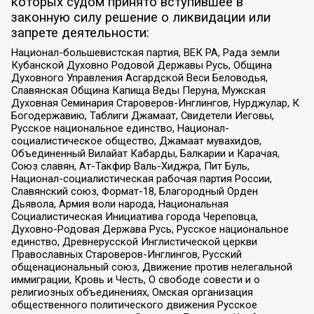
которых судом принято вступившее в
законную силу решение о ликвидации или
запрете деятельности:
Национал-большевистская партия, ВЕК РА, Рада земли
Кубанской Духовно Родовой Державы Русь, Община
Духовного Управления Асгардской Веси Беловодья,
Славянская Община Капища Веды Перуна, Мужская
Духовная Семинария Староверов-Инглингов, Нурджулар, К
Богодержавию, Таблиги Джамаат, Свидетели Иеговы,
Русское национальное единство, Национал-
социалистическое общество, Джамаат мувахидов,
Объединенный Вилайат Кабарды, Балкарии и Карачая,
Союз славян, Ат-Такфир Валь-Хиджра, Пит Буль,
Национал-социалистическая рабочая партия России,
Славянский союз, Формат-18, Благородный Орден
Дьявола, Армия воли народа, Национальная
Социалистическая Инициатива города Череповца,
Духовно-Родовая Держава Русь, Русское национальное
единство, Древнерусской Инглистической церкви
Православных Староверов-Инглингов, Русский
общенациональный союз, Движение против нелегальной
иммиграции, Кровь и Честь, О свободе совести и о
религиозных объединениях, Омская организация
общественного политического движения Русское