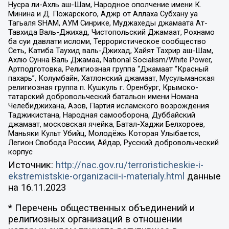
Нусра ли-Ахль аш-Шам, Народное ополчение имени К.
Минина и Д. Пожарского, Аджр от Аллаха Субхану уа
Тагьаля SHAM, АУМ Синрике, Муджахеды джамаата Ат-
Тавхида Валь-Джихад, Чистопольский Джамаат, Рохнамо
ба суи давлати исломи, Террористическое сообщество
Сеть, Катиба Таухид валь-Джихад, Хайят Тахрир аш-Шам,
Ахлю Сунна Валь Джамаа, National Socialism/White Power,
Артподготовка, Религиозная группа “Джамаат “Красный
пахарь”, Колумбайн, Хатлонский джамаат, Мусульманская
религиозная группа п. Кушкуль г. Оренбург, Крымско-
татарский добровольческий батальон имени Номана
Челебиджихана, Азов, Партия исламского возрождения
Таджикистана, Народная самооборона, Дуббайский
джамаат, московская ячейка, Батал-Хаджи Белхороев,
Маньяки Культ Убийц, Молодёжь Которая Улыбается,
Легион Свобода России, Айдар, Русский добровольческий
корпус
Источник:
http://nac.gov.ru/terroristicheskie-i-
ekstremistskie-organizacii-i-materialy.html
данные
на
16.11.2023
* Перечень общественных объединений и
религиозных организаций в отношении