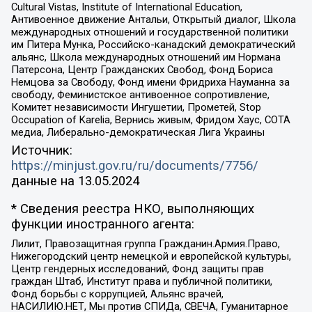
Cultural Vistas, Institute of International Education,
Антивоенное движение Антальи, Открытый диалог, Школа
международных отношений и государственной политики
им Питера Мунка, Российско-канадский демократический
альянс, Школа международных отношений им Нормана
Патерсона, Центр Гражданских Свобод, Фонд Бориса
Немцова за Свободу, Фонд имени Фридриха Науманна за
свободу, Феминистское антивоенное сопротивление,
Комитет независимости Ингушетии, Прометей, Stop
Occupation of Karelia, Вернись живым, Фридом Хаус, СОТА
медиа, Либерально-демократическая Лига Украины
Источник:
https://minjust.gov.ru/ru/documents/7756/
данные на
13.05.2024
* Сведения реестра НКО, выполняющих
функции иностранного агента:
Лилит, Правозащитная группа Гражданин.Армия.Право,
Нижегородский центр немецкой и европейской культуры,
Центр гендерных исследований, Фонд защиты прав
граждан Штаб, Институт права и публичной политики,
Фонд борьбы с коррупцией, Альянс врачей,
НАСИЛИЮ.НЕТ, Мы против СПИДа, СВЕЧА, Гуманитарное