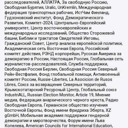
расследователей, АЛЛАТРА, За свободную Россию,
Свободная Бурятия, Uralic, UnKremlin, Международная
федерация транспортных рабочих, ИстЧам Финланд,
Гудзоновский институт, Фонд Демократического
Развития, Комитет-2024, Центрально-Европейский
университет, Центр восточноевропейских и
международных исследований, Общество Сторожевой
башни, Библии и трактатов Свидетелей Иеговы,
Гражданский Совет, Центр анализа европейской политики,
Академическая сеть Восточная Европа, Российский
комитет действия, РЭНД корпорейшн, Русская Америка за
демократию в России, Настоящая Россия, Глобальная сеть
журналистов-расследователей, Служба поддержки,
Свободная Россия Берлин, Свободная Россия Северный
Рейн-Вестфалия, Фонд глобальной помощи, Антивоенный
комитет России, Russie-Libertes, La Asocicion de Rusos
Libres, Союз за возвращение Северных территорий,
Крымскотатарский Ресурсный Центр, Глобальный союз
IndustriALL, Russian Election Monitor, Article 19, Мнение
медиа, Федерация анархического черного креста, Радио
Свободная Европа, Германское общество изучения
Восточной Европы, Фонд имени Фридриха Эберта, XZ
gGmbH, Мобильная академия поддержки гендерной
демократии и миротворчества, Форум имени Льва
Копелева, American Councils for International Education,