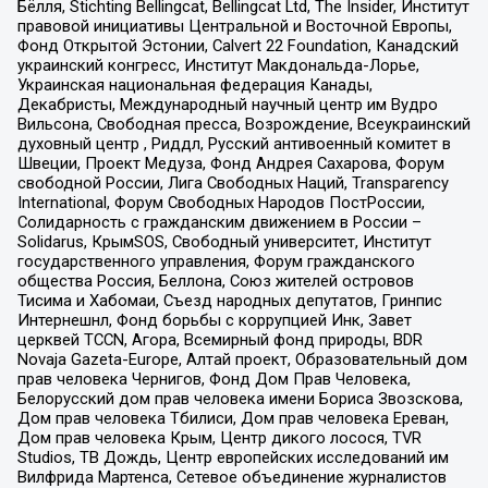
Бёлля, Stichting Bellingcat, Bellingcat Ltd, The Insider, Институт
правовой инициативы Центральной и Восточной Европы,
Фонд Открытой Эстонии, Calvert 22 Foundation, Канадский
украинский конгресс, Институт Макдональда-Лорье,
Украинская национальная федерация Канады,
Декабристы, Международный научный центр им Вудро
Вильсона, Свободная пресса, Возрождение, Всеукраинский
духовный центр , Риддл, Русский антивоенный комитет в
Швеции, Проект Медуза, Фонд Андрея Сахарова, Форум
свободной России, Лига Свободных Наций, Transparеncy
International, Форум Свободных Народов ПостРоссии,
Солидарность с гражданским движением в России –
Solidarus, КрымSOS, Свободный университет, Институт
государственного управления, Форум гражданского
общества Россия, Беллона, Союз жителей островов
Тисима и Хабомаи, Съезд народных депутатов, Гринпис
Интернешнл, Фонд борьбы с коррупцией Инк, Завет
церквей TCCN, Агора, Всемирный фонд природы, BDR
Novaja Gazeta-Europe, Алтай проект, Образовательный дом
прав человека Чернигов, Фонд Дом Прав Человека,
Белорусский дом прав человека имени Бориса Звозскова,
Дом прав человека Тбилиси, Дом прав человека Ереван,
Дом прав человека Крым, Центр дикого лосося, TVR
Studios, ТВ Дождь, Центр европейских исследований им
Вилфрида Мартенса, Сетевое объединение журналистов