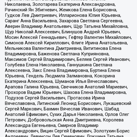
Николаевна, Золотарева Екатерина Александровна,
Рачинский Ян Збигневич, Жемкова Елена Борисовна,
Гудков Лев Дмитриевич, Илларионова Юлия Юрьевна,
Саранг Анна Васильевна, Захарова Светлана Сергеевна,
Аверин Владимир Анатольевич, Щур Татьяна Михайловна,
Щур Николай Алексеевич, Блинушов Андрей Юрьевич,
Мосин Алексей Геннадьевич, Гефтер Валентин Михайлович,
Симонов Алексей Кириллович, Флиге Ирина Анатольевна,
Мельникова Валентина Дмитриевна, Вититинова Елена
Владимировна, Баженова Светлана Куприяновна,
Максимов Сергей Владимирович, Беляев Сергей Иванович,
Голубева Елена Николаевна, Ганнушкина Светлана
Алексеевна, Закс Елена Владимировна, Буртина Елена
Юрьевна, Гендель Людмила Залмановна, Кокорина
Екатерина Алексеевна, Шуманов Илья Вячеславович,
Арапова Галина Юрьевна, Свечников Анатолий Мариевич,
Прохоров Вадим Юрьевич, Шахова Елена Владимировна,
Подузов Сергей Васильевич, Протасова Ирина
Вячеславовна, Литинский Леонид Борисович, Лукашевский
Сергей Маркович, Бахмин Вячеслав Иванович, Шабад
Анатолий Ефимович, Сухих Дарья Николаевна, Орлов Олег
Петрович, Добровольская Анна Дмитриевна, Королева
Александра Евгеньевна, Смирнов Владимир
Александрович, Вицин Сергей Ефимович, Золотухин Борис
Андреевич, Левинсон Лев Семенович, Локшина Татьяна