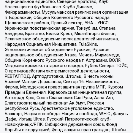
национальное единство, Северное Братство, Клуб
Болельщиков Футбольного Клуба Динамо,
Файзрахманисты, Мусульманская религиозная организация
п. Боровский, Община Коренного Русского народа
Щелковского района, Правый сектор, УНА - УНСО,
Украинская повстанческая армия, Тризуб им. Степана
Бандеры, Братство, Белый Крест, Misanthropic division,
Религиозное объединение последователей инглиизма,
Народная Социальная Инициатива, TulaSkins,
Этнополитическое объединение Русские, Русское
национальное объединение Атака, Мечеть Мирмамеда,
Община Коренного Русского народа г. Астрахани, ВОЛЯ,
Меджлис крымскотатарского народа, Рубеж Севера, ТОЙС,
О противодействии экстремистской деятельности,
РЕВТАТПОД, Артподготовка, Штольц, В честь иконы
Божией Матери Державная, Сектор 16, Независимость,
Фирма, Молодежная правозащитная группа МПГ, Курсом
Правды и Единения, Каракольская инициативная группа,
Автоград Крю, Союз Славянских Сил Руси, Алля-Аят,
Благотворительный пансионат Ак Умут, Русская
республика Русь, Арестантское уголовное единство,
Башкорт, Нация и свобода, Нация и свобода, W.H.С., Фалунь
Дафа, Иртыш Ultras, Русский Патриотический клуб-
Новокузнецк/РПК, Сибирский державный союз, Фонд
борьбы с коррупцией, Фонд защиты прав граждан, Штабы