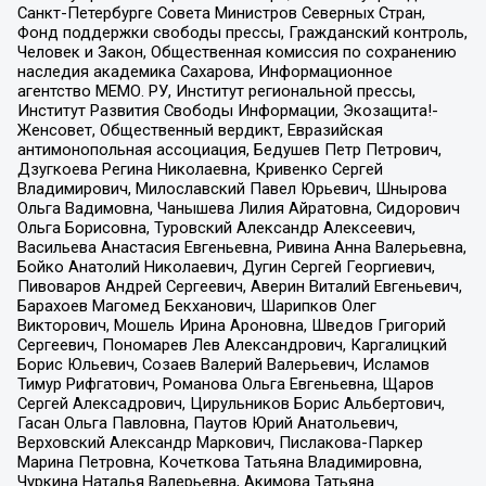
Санкт-Петербурге Совета Министров Северных Стран,
Фонд поддержки свободы прессы, Гражданский контроль,
Человек и Закон, Общественная комиссия по сохранению
наследия академика Сахарова, Информационное
агентство МЕМО. РУ, Институт региональной прессы,
Институт Развития Свободы Информации, Экозащита!-
Женсовет, Общественный вердикт, Евразийская
антимонопольная ассоциация, Бедушев Петр Петрович,
Дзугкоева Регина Николаевна, Кривенко Сергей
Владимирович, Милославский Павел Юрьевич, Шнырова
Ольга Вадимовна, Чанышева Лилия Айратовна, Сидорович
Ольга Борисовна, Туровский Александр Алексеевич,
Васильева Анастасия Евгеньевна, Ривина Анна Валерьевна,
Бойко Анатолий Николаевич, Дугин Сергей Георгиевич,
Пивоваров Андрей Сергеевич, Аверин Виталий Евгеньевич,
Барахоев Магомед Бекханович, Шарипков Олег
Викторович, Мошель Ирина Ароновна, Шведов Григорий
Сергеевич, Пономарев Лев Александрович, Каргалицкий
Борис Юльевич, Созаев Валерий Валерьевич, Исламов
Тимур Рифгатович, Романова Ольга Евгеньевна, Щаров
Сергей Алексадрович, Цирульников Борис Альбертович,
Гасан Ольга Павловна, Паутов Юрий Анатольевич,
Верховский Александр Маркович, Пислакова-Паркер
Марина Петровна, Кочеткова Татьяна Владимировна,
Чуркина Наталья Валерьевна, Акимова Татьяна