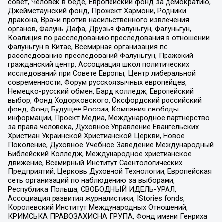
совет, Человек в беде, Европейский фонд за демократию,
Джеймстаунский фонд, Прожект Хармони, Родники
дракона, Врачи против насильственного извлечения
органов, Фалунь Дафа, Друзья Фалуньгун, Фалуньгун,
Коалиция по расследованию преследования в отношении
Фалуньгун в Китае, Всемирная организация по
расследованию преследований Фалуньгун, Пражский
гражданский центр, Ассоциация школ политических
исследований при Совете Европы, Центр либеральной
современности, Форум русскоязычных европейцев,
Немецко-русский обмен, Бард колледж, Европейский
выбор, Фонд Ходорковского, Оксфордский российский
фонд, Фонд Будущее России, Компания свободы
информации, Проект Медиа, Международное партнерство
за права человека, Духовное Управление Евангельских
Христиан Украинской Христианской Церкви, Новое
Поколение, Духовное Учебное Заведение Международный
Библейский Колледж, Международное христианское
движение, Всемирный Институт Саентологических
Предприятий, Церковь Духовной Технологии, Европейская
сеть организаций по наблюдению за выборами,
Республика Польша, СВОБОДНЫЙ ИДЕЛЬ-УРАЛ,
Ассоциация развития журналистики, IStories fonds,
Королевский Институт Международных Отношений,
КРИМСЬКА ПРАВОЗАХИСНА ГРУПА, Фонд имени Генриха