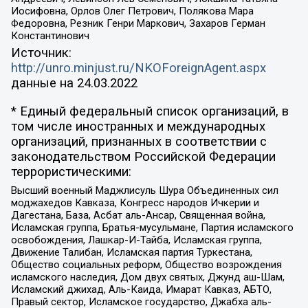
Иосифовна, Орлов Олег Петрович, Полякова Мара
Федоровна, Резник Генри Маркович, Захаров Герман
Константинович
Источник:
http://unro.minjust.ru/NKOForeignAgent.aspx
данные на
24.03.2022
* Единый федеральный список организаций, в
том числе иностранных и международных
организаций, признанных в соответствии с
законодательством Российской Федерации
террористическими:
Высший военный Маджлисуль Шура Объединенных сил
моджахедов Кавказа, Конгресс народов Ичкерии и
Дагестана, База, Асбат аль-Ансар, Священная война,
Исламская группа, Братья-мусульмане, Партия исламского
освобождения, Лашкар-И-Тайба, Исламская группа,
Движение Талибан, Исламская партия Туркестана,
Общество социальных реформ, Общество возрождения
исламского наследия, Дом двух святых, Джунд аш-Шам,
Исламский джихад, Аль-Каида, Имарат Кавказ, АБТО,
Правый сектор, Исламское государство, Джабха аль-