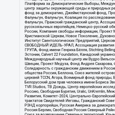
Платформа за Демократические Выборы, Междуна
центр защиты окружающей среды и природных ресу
фонд за демократию, Джеймстаунский фонд, Прож
Фалуньгун, Фалуньгун, Коалиция по расследован
Фалуньгун, Пражский гражданский центр, Ассоци
русскоязычных европейцев, Немецко-русский об
России, Компания свободы информации, Проект М
Христианской Церкви, Новое Поколение, Духовн
Институт Саентологических Предприятий, Церков
СВОБОДНЫЙ ИДЕЛЬ-УРАЛ, Ассоциация развития ж
ГРУПА, Фонд имени Генриха Бёлля, Stichting Bellin
Эстонии, Calvert 22 Foundation, Канадский укра
Международный научный центр им Вудро Вильсона
Швеции, Проект Медуза, Фонд Андрея Сахарова, Ф
Солидарность с гражданским движением в России 
общества Россия, Беллона, Союз жителей острово
церквей TCCN, Агора, Всемирный фонд природы, B
Белорусский дом прав человека имени Бориса Зво
TVR Studios, ТВ Дождь, Центр европейских иссл
Россию, Свободная Бурятия, Uralic, UnKremlin, 
Развития, Комитет-2024, Центрально-Европейски
трактатов Свидетелей Иеговы, Гражданский Совет
РЭНД корпорейшн, Русская Америка за демократи
Россия Берлин, Свободная Россия Северный Рейн-В
Союз за возвращение Северных территорий, Крымско