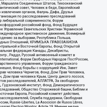
 Маршалла Соединенных Штатов, Тихоокеанский
нтический совет, Человек в беде, Европейский
 извлечения органов, Фалунь Дафа, Друзья
рганизация по расследованию преследований
тр либеральной современности, Форум
 Оксфордский российский фонд, Фонд Будущее
е Управление Евангельских Христиан Украинской
еждународное христианское движение, Всемирный
людению за выборами, Республика Польша,
народных Отношений, КРИМСЬКА ПРАВОЗАХИСНА
ы Центральной и Восточной Европы, Фонд Открытой
иональная федерация Канады, Декабристы,
тр , Риддл, Русский антивоенный комитет в
nternational, Форум Свободных Народов ПостРоссии,
дарственного управления, Форум гражданского
рнешнл, Фонд борьбы с коррупцией Инк, Завет
прав человека Чернигов, Фонд Дом Прав Человека,
н, Дом прав человека Крым, Центр дикого лосося,
стов расследователей, АЛЛАТРА, За свободную
д, Гудзоновский институт, Фонд Демократического
сследований, Общество Сторожевой башни, Библии и
сточная Европа, Российский комитет действия,
-расследователей, Служба поддержки, Свободная
 Russie-Libertes, La Asocicion de Rusos Libres,
an Election Monitor, Article 19, Мнение медиа,