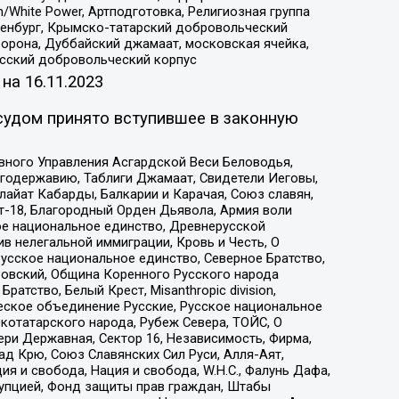
/White Power, Артподготовка, Религиозная группа
Оренбург, Крымско-татарский добровольческий
орона, Дуббайский джамаат, московская ячейка,
усский добровольческий корпус
 на
16.11.2023
судом принято вступившее в законную
вного Управления Асгардской Веси Беловодья,
годержавию, Таблиги Джамаат, Свидетели Иеговы,
айат Кабарды, Балкарии и Карачая, Союз славян,
т-18, Благородный Орден Дьявола, Армия воли
ое национальное единство, Древнерусской
 нелегальной иммиграции, Кровь и Честь, О
усское национальное единство, Северное Братство,
ровский, Община Коренного Русского народа
атство, Белый Крест, Misanthropic division,
еское объединение Русские, Русское национальное
котатарского народа, Рубеж Севера, ТОЙС, О
ри Державная, Сектор 16, Независимость, Фирма,
д Крю, Союз Славянских Сил Руси, Алля-Аят,
я и свобода, Нация и свобода, W.H.С., Фалунь Дафа,
рупцией, Фонд защиты прав граждан, Штабы