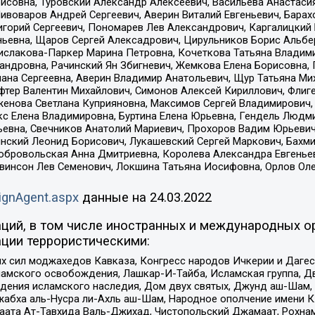
совна, Туровский Александр Алексеевич, Васильева Анастасия
Пивоваров Андрей Сергеевич, Аверин Виталий Евгеньевич, Бара
горий Сергеевич, Пономарев Лев Александрович, Каргалицкий 
ньевна, Щаров Сергей Алексадрович, Цирульников Борис Альбер
ислакова-Паркер Марина Петровна, Кочеткова Татьяна Владими
сандровна, Рачинский Ян Збигневич, Жемкова Елена Борисовна,
лана Сергеевна, Аверин Владимир Анатольевич, Щур Татьяна М
фтер Валентин Михайлович, Симонов Алексей Кириллович, Флиг
женова Светлана Куприяновна, Максимов Сергей Владимирович, 
кс Елена Владимировна, Буртина Елена Юрьевна, Гендель Людм
евна, Свечников Анатолий Мариевич, Прохоров Вадим Юрьевич
инский Леонид Борисович, Лукашевский Сергей Маркович, Бахм
Добровольская Анна Дмитриевна, Королева Александра Евгенье
евинсон Лев Семенович, Локшина Татьяна Иосифовна, Орлов Ол
ignAgent.aspx
данные на
24.03.2022
ций, в том числе иностранных и международных ор
ции террористическими:
ил моджахедов Кавказа, Конгресс народов Ичкерии и Дагеста
ламского освобождения, Лашкар-И-Тайба, Исламская группа, Дв
ения исламского наследия, Дом двух святых, Джунд аш-Шам, 
жабха аль-Нусра ли-Ахль аш-Шам, Народное ополчение имени К.
ата Ат-Тавхида Валь-Джихад, Чистопольский Джамаат, Рохнам