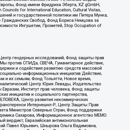
Европы, Фонд имени Фридриха Эберта, XZ gGmbH,
ls for International Education, Cultural Vistas,
ошений и государственной политики им Питера Мунка,
 Гражданских Свобод, Фонд Бориса Немцова за
имости Ингушетии, Прометей, Stop Occupation of
 Центр гендерных исследований, Фонд защиты прав
 Мы против СПИДа, СВЕЧА, Гуманитарное действие,
ддержки и содействия развитию средств массовой
р социально-информационных инициатив Действие,
 и их семьям, Фонд Тольятти, Новое время,
, Аналитический Центр Юрия Левады, Издательство
 Евразии, Институт прав человека, Фонд защиты
ких инициатив и социального партнерства,
ЕЛОВЕКА, Центр развития некоммерческих
 Трансперенси Интернешнл-Р, Центр Защиты Прав
овета Министров Северных Стран, Фонд поддержки
адемика Сахарова, Информационное агентство МЕМО.
ый вердикт, Евразийская антимонопольная
кий Павел Юрьевич, Шнырова Ольга Вадимовна,