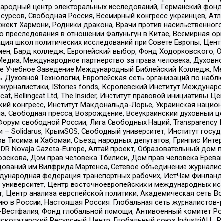
родный центр электоральных исследований, Германский фонд
рсов, Свободная Россия, Всемирный конгресс украинцев, Атла
ект Хармони, Родники дракона, Врачи против насильственного
ию преследования в отношении Фалуньгун в Китае, Всемирная о
ация школ политических исследований при Совете Европы, Цен
мен, Бард колледж, Европейский выбор, Фонд Ходорковского,
едиа, Международное партнерство за права человека, Духовно
ое Учебное Заведение Международный Библейский Колледж, М
ь Духовной Технологии, Европейская сеть организаций по наб
урналистики, IStories fonds, Королевский Институт Между
gcat, Bellingcat Ltd, The Insider, Институт правовой инициатив
инский конгресс, Институт Макдональда-Лорье, Украинская нац
, Свободная пресса, Возрождение, Всеукраинский духовный цен
орум свободной России, Лига Свободных Наций, Transparеncy I
– Solidarus, КрымSOS, Свободный университет, Институт госу
в Тисима и Хабомаи, Съезд народных депутатов, Гринпис Инте
DR Novaja Gazeta-Europe, Алтай проект, Образовательный дом 
зскова, Дом прав человека Тбилиси, Дом прав человека Ерева
едований им Вилфрида Мартенса, Сетевое объединение журнали
Международная федерация транспортных рабочих, ИстЧам Финлан
й университет, Центр восточноевропейских и международных и
, Центр анализа европейской политики, Академическая сеть Во
ю в России, Настоящая Россия, Глобальная сеть журналистов
естфалия, Фонд глобальной помощи, Антивоенный комитет России,
татарский Ресурсный Центр, Глобальный союз IndustriALL, Russi