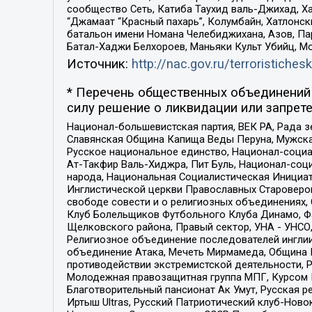
сообщество Сеть, Катиба Таухид валь-Джихад, Хай
“Джамаат “Красный пахарь”, Колумбайн, Хатлонск
батальон имени Номана Челебиджихана, Азов, Па
Батал-Хаджи Белхороев, Маньяки Культ Убийц, М
Источник:
http://nac.gov.ru/terroristichesk
* Перечень общественных объединений 
силу решение о ликвидации или запрете
Национал-большевистская партия, ВЕК РА, Рада 
Славянская Община Капища Веды Перуна, Мужская
Русское национальное единство, Национал-социа
Ат-Такфир Валь-Хиджра, Пит Буль, Национал-соц
народа, Национальная Социалистическая Инициат
Инглистической церкви Православных Староверов
свободе совести и о религиозных объединениях,
Клуб Болельщиков Футбольного Клуба Динамо, Фа
Щелковского района, Правый сектор, УНА - УНСО, У
Религиозное объединение последователей инглии
объединение Атака, Мечеть Мирмамеда, Община К
противодействии экстремистской деятельности, 
Молодежная правозащитная группа МПГ, Курсом П
Благотворительный пансионат Ак Умут, Русская ре
Иртыш Ultras, Русский Патриотический клуб-Нов