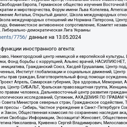
 Свободная Европа, Германское общество изучения Восточной 
и и миротворчества, Форум имени Льва Копелева, American Counci
ое движение Антальи, Открытый диалог, Школа международных отн
Школа международных отношений им Нормана Патерсона, Центр
ду, Феминистское антивоенное сопротивление, Комитет независ
а, Либерально-демократическая Лига Украины
uments/7756/
данные на
13.05.2024
функции иностранного агента:
раво, Нижегородский центр немецкой и европейской культуры,
тики, Фонд борьбы с коррупцией, Альянс врачей, НАСИЛИЮ.НЕТ,
я инициатива, Гражданский Союз, Хасдей Ерушалаим, Центр по
юченных, Институт глобализации и социальных движений, Цент
ты прав граждан, Благотворительный фонд помощи осужденным
а, Проект Апрель, Самарская губерния, Эра здоровья, Мемориал
ера, Центр СИБАЛЬТ, Уральская правозащитная группа, Женщины
по правам человека, Дальневосточный центр развития гражданс
ологических исследований, Сутяжник, АКАДЕМИЯ ПО ПРАВАМ Ч
е Совета Министров северных стран, Гражданское содействие,
я прессы - Сибирь, Частное учреждение в Санкт-Петербурге С
 и Закон, Общественная комиссия по сохранению наследия ак
звития Свободы Информации, Экозащита!-Женсовет, Общественн
Регина Николаевна, Кривенко Сергей Владимирович, Милославс