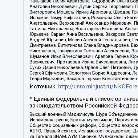
Чанышева Лилия Айратовна, Сидорович Ольга Бори
Анатолий Николаевич, Дугин Сергей Георгиевич, 
Викторович, Мошель Ирина Ароновна, Шведов Гри
Исламов Тимур Рифгатович, Романова Ольга Евге
Анатольевич, Верховский Александр Маркович, П
Татьяна Николаевна, Золотарева Екатерина Алек
Юрьевна, Саранг Анна Васильевна, Захарова Свет
Андрей Юрьевич, Мосин Алексей Геннадьевич, Ге
Дмитриевна, Вититинова Елена Владимировна, Ба
Николаевна, Ганнушкина Светлана Алексеевна, За
Шуманов Илья Вячеславович, Арапова Галина Юрь
Васильевич, Протасова Ирина Вячеславовна, Лит
Сухих Дарья Николаевна, Орлов Олег Петрович, 
Сергей Ефимович, Золотухин Борис Андреевич, Л
Генри Маркович, Захаров Герман Константинович
Источник:
http://unro.minjust.ru/NKOFore
* Единый федеральный список организа
законодательством Российской Федера
Высший военный Маджлисуль Шура Объединенных с
Исламская группа, Братья-мусульмане, Партия ис
Общество социальных реформ, Общество возрожд
АБТО, Правый сектор, Исламское государство, Д
уа Тагьаля SHAM, АУМ Синрике, Муджахеды джама