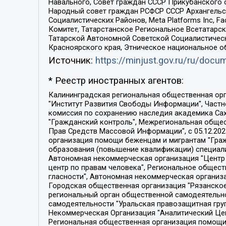
Навального, Совет граждан СССР Прикубанского 
Народный совет граждан РСФСР СССР Архангельск
Социалистических Районов, Meta Platforms Inc, 
Комитет, Татарстанское Региональное Всетатар
Татарской Автономной Советской Социалистическ
Красноярского края, Этническое национальное о
Источник:
https://minjust.gov.ru/ru/doc
* Реестр иностранных агентов:
Калининградская региональная общественная организация "Экозащита!-Женсовет", Фонд содействия защите прав и свобод граждан "Общественный вердикт", Фонд "Институт Развития Свободы Информации", Частное учреждение "Информационное агентство МЕМО. РУ", Региональная общественная организация "Общественная комиссия по сохранению наследия академика Сахарова", Фонд поддержки свободы прессы, Санкт-Петербургская общественная правозащитная организация "Гражданский контроль", Межрегиональная общественная организация "Информационно-просветительский центр "Мемориал", Региональный Фонд "Центр Защиты Прав Средств Массовой Информации", с 05.12.2023 Фонд "Центр Защиты Прав Средств массовой информации", Региональная общественная благотворительная организация помощи беженцам и мигрантам "Гражданское содействие", Негосударственное образовательное учреждение дополнительного профессионального образования (повышение квалификации) специалистов "АКАДЕМИЯ ПО ПРАВАМ ЧЕЛОВЕКА", Свердловская региональная общественная организация "Сутяжник", Автономная некоммерческая организация "Центр независимых социологических исследований", Союз общественных объединений "Российский исследовательский центр по правам человека", Региональное общественное учреждение научно-информационный центр "МЕМОРИАЛ", Некоммерческая организация "Фонд защиты гласности", Автономная некоммерческая организация "Институт прав человека", Городская общественная организация "Екатеринбургское общество "МЕМОРИАЛ", Городская общественная организация "Рязанское историко-просветительское и правозащитное общество "Мемориал" (Рязанский Мемориал), Челябинский региональный орган общественной самодеятельности – женское общественное объединение "Женщины Евразии", Челябинский региональный орган общественной самодеятельности "Уральская правозащитная группа", Фонд содействия защите здоровья и социальной справедливости имени Андрея Рылькова, Автономная Некоммерческая Организация "Аналитический Центр Юрия Левады", Автономная некоммерческая организация социальной поддержки населения "Проект Апрель", Региональная общественная организация помощи женщинам и детям, находящимся в кризисной ситуации "Информационно-методический центр "Анна", Фонд содействия развитию массовых коммуникаций и правовому просвещению "Так-так-Так", Фонд содействия устойчивому развитию "Серебряная тайга", Свердловский региональный общественный фонд социальных проектов "Новое время", "Idel.Реалии", Кавказ.Реалии, Крым.Реалии, Телеканал Настоящее Время, Татаро-башкирская служба Радио Свобода (Azatliq Radiosi), Радио Свободная Европа/Радио Свобода (PCE/PC), "Сибирь.Реалии", "Фактограф", Благотворительный фонд помощи осужденным и их семьям, Автономная некоммерческая организация "Институт глобализации и социальных движений", Фонд "В защиту прав заключенных", Частное учреждение "Центр поддержки и содействия развитию средств массовой информации", Пензенский региональный общественный благотворительный фонд "Гражданский союз", "Север.Реалии", Некоммерческая организация Фонд "Правовая инициатива", 