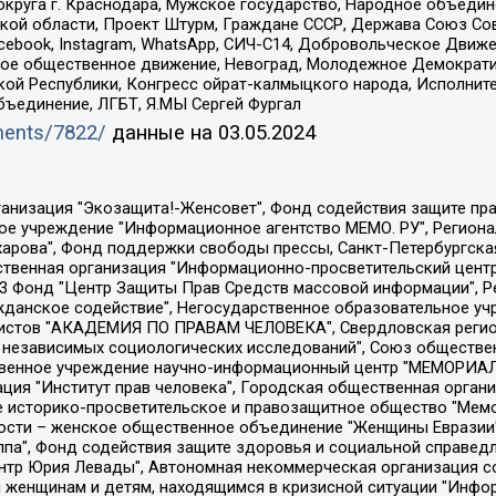
округа г. Краснодара, Мужское государство, Народное объедин
ой области, Проект Штурм, Граждане СССР, Держава Союз Сов
Facebook, Instagram, WhatsApp, СИЧ-С14, Добровольческое Движ
ское общественное движение, Невоград, Молодежное Демократ
ой Республики, Конгресс ойрат-калмыцкого народа, Исполнит
бъединение, ЛГБТ, Я.МЫ Сергей Фургал
uments/7822/
данные на
03.05.2024
Общество с ограниченной ответственностью "Радио Свободная Европа/Радио Свобода", Чешское информационное агентство "MEDIUM-ORIENT", Красноярская региональная общественная организация "Мы против СПИДа", Камалягин Денис Николаевич, Маркелов Сергей Евгеньевич, Пономарев Лев Александрович, Савицкая Людмила Алексеевна, Автономная некоммерческая организация "Центр по работе с проблемой насилия "НАСИЛИЮ.НЕТ", Межрегиональный профессиональный союз работников здравоохранения "Альянс врачей", Юридическое лицо, зарегистрированное в Латвийской Республике, SIA "Medusa Project" (регистрационный номер 40103797863, дата регистрации 10.06.2014), Некоммерческая организация "Фонд по борьбе с коррупцией", Автономная некоммерческая организация "Институт права и публичной политики", Баданин Роман Сергеевич, Гликин Максим Александрович, Железнова Мария Михайловна, Лукьянова Юлия Сергеевна, Маетная Елизавета Витальевна, Маняхин Петр Борисович, Чуракова Ольга Владимировна, Ярош Юлия Петровна, Юридическое лицо "The Insider SIA", зарегистрированное в Риге, Латвийская Республика (дата регистрации 26.06.2015), являющееся администратором доменного имени интернет-издания "The Insider SIA", https://theins.ru, Постернак Алексей Евгеньевич, Рубин Михаил Аркадьевич, Анин Роман Александрович, Юридическое лицо Istories fonds, зарегистрированное в Латвийской Республике (регистрационный номер 50008295751, дата регистрации 24.02.2020), Великовский Дмитрий Александрович, Долинина Ирина Николаевна, Мароховская Алеся Алексеевна, Шлейнов Роман Юрьевич, Шмагун Олеся Валентиновна, Общество с ограниченной ответственностью "Альтаир 2021", Общество с ограниченной ответственностью "Вега 2021", Общество с ограниченной ответственностью "Главный редактор 2021", Общество с ограниченной ответственностью "Ромашки монолит", Важенков Артем Валерьевич, Ивановская областная общественная организация "Центр гендерных исследований", Гурман Юрий Альбертович, Медиапроект "ОВД-Инфо", Егоров Владимир Владимирович, Жилинский Владимир Александрович, Общество с ограниченной ответственностью "ЗП", Иванова София Юрьевна, Карезина Инна Павловна, Кильтау Екатерина Викторовна, Петров Алексей Викторович, Пискунов Сергей Евгеньевич, Смирнов Сергей Сергеевич, Тихонов Михаил Сергеевич, Общество с ограниченной ответственностью "ЖУРНАЛИСТ-ИНОСТРАННЫЙ АГЕНТ", Арапова Галина Юрьевна, Вольтская Татьяна Анатольевна, Американская компания "Mason G.E.S. Anonymous Foundation" (США), являющаяся владельцем интернет-издания https://mnews.world/, Компания "Stichting Bellingcat", зарегистрированная в Нидерландах (дата регистрации 11.07.2018), Захаров Андрей Вячеславович, Клепиковская Екатерина Дмитриевна, Общество с ограниченной ответственностью "МЕМО", Перл Роман Александрович, Симонов Евгений Алексеевич, Соловьева Елена Анатольевна, Сотников Даниил Владимирович, Сурначева Елизавета Дмитриевна, Автономная некоммерческая организация по защите прав человека и информированию населения "Якутия – Наше Мнение", Общество с ограниченной ответственностью "Москоу диджитал медиа", с 26.01.2023 Общество с ограниченной ответственностью "Чайка Белые сады", Ветошкина Валерия Валерьевна, Заговора Максим Александрович, Межрегиональное общественное движение "Российская ЛГБТ - сеть", Оленичев Максим Владимирович, Павлов Иван Юрьевич, Скворцова Елена Сергеевна, Общество с ограниченной ответственностью "Как бы инагент", Кочетков Игорь Викторович, Общество с ограниченной ответственностью "Честные выборы", Еланчик Олег Александрович, Общество с ограниченной ответственностью "Нобелевский призыв", Гималова Регина Эмилевна, Григорьев Андрей Валерьевич, Григорьева Алина Александровна, Ассоциация по содействию защите прав призывников, альтернативнослужащих и военнослужащих "Правозащитная группа "Гражданин.Армия.Право", Хисамова Регина Фаритовна, Автономная некоммерческая организация по реализа