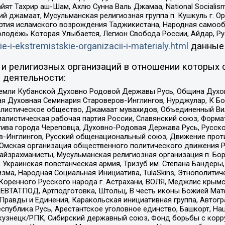
ят Тахрир аш-Шам, Ахлю Сунна Валь Джамаа, National Socialism
ий джамаат, Мусульманская религиозная группа п. Кушкуль г. 
ртия исламского возрождения Таджикистана, Народная самооб
олодёжь Которая Улыбается, Легион Свобода России, Айдар, Р
ie-i-ekstremistskie-organizacii-i-materialy.html
данные
и религиозных организаций в отношении которых 
 деятельности:
земли Кубанской Духовно Родовой Державы Русь, Община Духо
 Духовная Семинария Староверов-Инглингов, Нурджулар, К Бо
листическое общество, Джамаат мувахидов, Объединенный Вил
иалистическая рабочая партия России, Славянский союз, Форма
ива города Череповца, Духовно-Родовая Держава Русь, Русск
-Инглингов, Русский общенациональный союз, Движение против
 Омская организация общественного политического движения Р
йзрахманисты, Мусульманская религиозная организация п. Бо
краинская повстанческая армия, Тризуб им. Степана Бандеры, Бр
зма, Народная Социальная Инициатива, TulaSkins, Этнополитич
оренного Русского народа г. Астрахани, ВОЛЯ, Меджлис крымс
РЕВТАТПОД, Артподготовка, Штольц, В честь иконы Божией Мате
равды и Единения, Каракольская инициативная группа, Автогра
спублика Русь, Арестантское уголовное единство, Башкорт, Наци
окузнецк/РПК, Сибирский державный союз, Фонд борьбы с кор