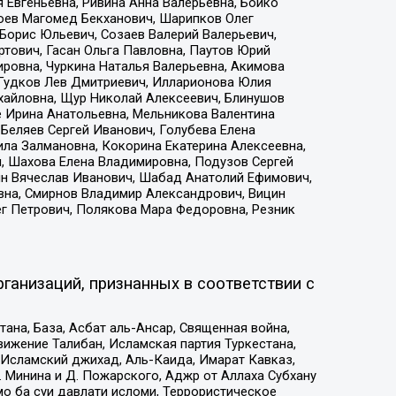
 Евгеньевна, Ривина Анна Валерьевна, Бойко
хоев Магомед Бекханович, Шарипков Олег
Борис Юльевич, Созаев Валерий Валерьевич,
тович, Гасан Ольга Павловна, Паутов Юрий
ровна, Чуркина Наталья Валерьевна, Акимова
 Гудков Лев Дмитриевич, Илларионова Юлия
ихайловна, Щур Николай Алексеевич, Блинушов
е Ирина Анатольевна, Мельникова Валентина
Беляев Сергей Иванович, Голубева Елена
ила Залмановна, Кокорина Екатерина Алексеевна,
, Шахова Елена Владимировна, Подузов Сергей
ин Вячеслав Иванович, Шабад Анатолий Ефимович,
вна, Смирнов Владимир Александрович, Вицин
ег Петрович, Полякова Мара Федоровна, Резник
ганизаций, признанных в соответствии с
на, База, Асбат аль-Ансар, Священная война,
ижение Талибан, Исламская партия Туркестана,
Исламский джихад, Аль-Каида, Имарат Кавказ,
 Минина и Д. Пожарского, Аджр от Аллаха Субхану
о ба суи давлати исломи, Террористическое