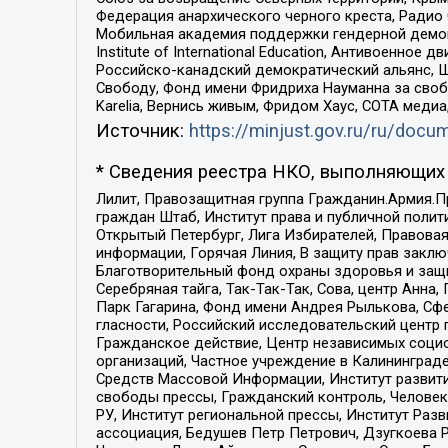
Федерация анархического черного креста, Радио
Мобильная академия поддержки гендерной демократи
Institute of International Education, Антивоенн
Российско-канадский демократический альянс, 
Свободу, Фонд имени Фридриха Науманна за свобо
Karelia, Вернись живым, Фридом Хаус, СОТА меди
Источник:
https://minjust.gov.ru/ru/doc
* Сведения реестра НКО, выполняющих 
Лилит, Правозащитная группа Гражданин.Армия.П
граждан Штаб, Институт права и публичной поли
Открытый Петербург, Лига Избирателей, Правова
информации, Горячая Линия, В защиту прав закл
Благотворительный фонд охраны здоровья и защи
Серебряная тайга, Так-Так-Так, Сова, центр Анн
Парк Гагарина, Фонд имени Андрея Рылькова, Сф
гласности, Российский исследовательский центр 
Гражданское действие, Центр независимых соци
организаций, Частное учреждение в Калининград
Средств Массовой Информации, Институт развити
свободы прессы, Гражданский контроль, Человек
РУ, Институт региональной прессы, Институт Ра
ассоциация, Бедушев Петр Петрович, Дзугкоева 