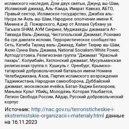
исламского наследия, Дом двух святых, Джунд аш-Шам,
Исламский джихад, Аль-Каида, Имарат Кавказ, АБТО,
Правый сектор, Исламское государство, Джабха аль-
Нусра ли-Ахль аш-Шам, Народное ополчение имени К.
Минина и Д. Пожарского, Аджр от Аллаха Субхану уа
Тагьаля SHAM, АУМ Синрике, Муджахеды джамаата Ат-
Тавхида Валь-Джихад, Чистопольский Джамаат, Рохнамо
ба суи давлати исломи, Террористическое сообщество
Сеть, Катиба Таухид валь-Джихад, Хайят Тахрир аш-Шам,
Ахлю Сунна Валь Джамаа, National Socialism/White Power,
Артподготовка, Религиозная группа “Джамаат “Красный
пахарь”, Колумбайн, Хатлонский джамаат, Мусульманская
религиозная группа п. Кушкуль г. Оренбург, Крымско-
татарский добровольческий батальон имени Номана
Челебиджихана, Азов, Партия исламского возрождения
Таджикистана, Народная самооборона, Дуббайский
джамаат, московская ячейка, Батал-Хаджи Белхороев,
Маньяки Культ Убийц, Молодёжь Которая Улыбается,
Легион Свобода России, Айдар, Русский добровольческий
корпус
Источник:
http://nac.gov.ru/terroristicheskie-i-
ekstremistskie-organizacii-i-materialy.html
данные
на
16.11.2023