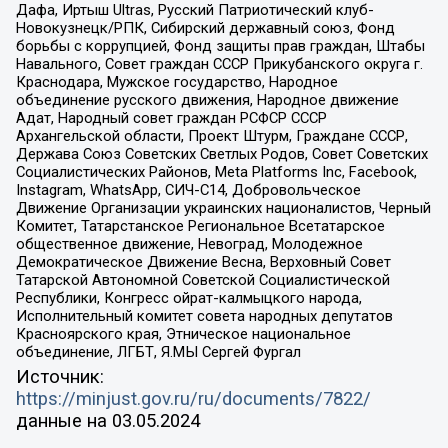
Дафа, Иртыш Ultras, Русский Патриотический клуб-
Новокузнецк/РПК, Сибирский державный союз, Фонд
борьбы с коррупцией, Фонд защиты прав граждан, Штабы
Навального, Совет граждан СССР Прикубанского округа г.
Краснодара, Мужское государство, Народное
объединение русского движения, Народное движение
Адат, Народный совет граждан РСФСР СССР
Архангельской области, Проект Штурм, Граждане СССР,
Держава Союз Советских Светлых Родов, Совет Советских
Социалистических Районов, Meta Platforms Inc, Facebook,
Instagram, WhatsApp, СИЧ-С14, Добровольческое
Движение Организации украинских националистов, Черный
Комитет, Татарстанское Региональное Всетатарское
общественное движение, Невоград, Молодежное
Демократическое Движение Весна, Верховный Совет
Татарской Автономной Советской Социалистической
Республики, Конгресс ойрат-калмыцкого народа,
Исполнительный комитет совета народных депутатов
Красноярского края, Этническое национальное
объединение, ЛГБТ, Я.МЫ Сергей Фургал
Источник:
https://minjust.gov.ru/ru/documents/7822/
данные на
03.05.2024