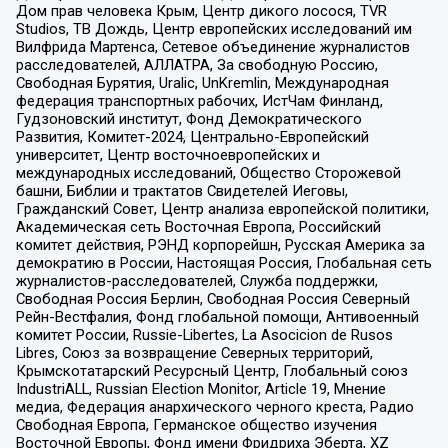
Дом прав человека Крым, Центр дикого лосося, TVR
Studios, ТВ Дождь, Центр европейских исследований им
Вилфрида Мартенса, Сетевое объединение журналистов
расследователей, АЛЛАТРА, За свободную Россию,
Свободная Бурятия, Uralic, UnKremlin, Международная
федерация транспортных рабочих, ИстЧам Финланд,
Гудзоновский институт, Фонд Демократического
Развития, Комитет-2024, Центрально-Европейский
университет, Центр восточноевропейских и
международных исследований, Общество Сторожевой
башни, Библии и трактатов Свидетелей Иеговы,
Гражданский Совет, Центр анализа европейской политики,
Академическая сеть Восточная Европа, Российский
комитет действия, РЭНД корпорейшн, Русская Америка за
демократию в России, Настоящая Россия, Глобальная сеть
журналистов-расследователей, Служба поддержки,
Свободная Россия Берлин, Свободная Россия Северный
Рейн-Вестфалия, Фонд глобальной помощи, Антивоенный
комитет России, Russie-Libertes, La Asocicion de Rusos
Libres, Союз за возвращение Северных территорий,
Крымскотатарский Ресурсный Центр, Глобальный союз
IndustriALL, Russian Election Monitor, Article 19, Мнение
медиа, Федерация анархического черного креста, Радио
Свободная Европа, Германское общество изучения
Восточной Европы, Фонд имени Фридриха Эберта, XZ