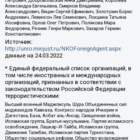
Петрович, Добровольская Анна Дмитриевна, Королева
Александра Евгеньевна, Смирнов Владимир
Александрович, Вицин Сергей Ефимович, Золотухин Борис
Андреевич, Левинсон Лев Семенович, Локшина Татьяна
Иосифовна, Орлов Олег Петрович, Полякова Мара
Федоровна, Резник Генри Маркович, Захаров Герман
Константинович
Источник:
http://unro.minjust.ru/NKOForeignAgent.aspx
данные на
24.03.2022
* Единый федеральный список организаций, в
том числе иностранных и международных
организаций, признанных в соответствии с
законодательством Российской Федерации
террористическими:
Высший военный Маджлисуль Шура Объединенных сил
моджахедов Кавказа, Конгресс народов Ичкерии и
Дагестана, База, Асбат аль-Ансар, Священная война,
Исламская группа, Братья-мусульмане, Партия исламского
освобождения, Лашкар-И-Тайба, Исламская группа,
Движение Талибан, Исламская партия Туркестана,
Общество социальных реформ, Общество возрождения