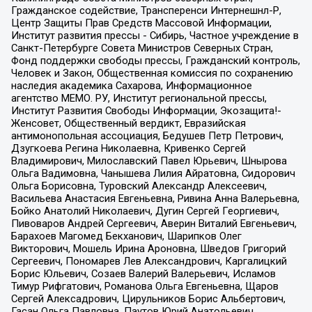
Гражданское содействие, Трансперенси Интернешнл-Р,
Центр Защиты Прав Средств Массовой Информации,
Институт развития прессы - Сибирь, Частное учреждение в
Санкт-Петербурге Совета Министров Северных Стран,
Фонд поддержки свободы прессы, Гражданский контроль,
Человек и Закон, Общественная комиссия по сохранению
наследия академика Сахарова, Информационное
агентство МЕМО. РУ, Институт региональной прессы,
Институт Развития Свободы Информации, Экозащита!-
Женсовет, Общественный вердикт, Евразийская
антимонопольная ассоциация, Бедушев Петр Петрович,
Дзугкоева Регина Николаевна, Кривенко Сергей
Владимирович, Милославский Павел Юрьевич, Шнырова
Ольга Вадимовна, Чанышева Лилия Айратовна, Сидорович
Ольга Борисовна, Туровский Александр Алексеевич,
Васильева Анастасия Евгеньевна, Ривина Анна Валерьевна,
Бойко Анатолий Николаевич, Дугин Сергей Георгиевич,
Пивоваров Андрей Сергеевич, Аверин Виталий Евгеньевич,
Барахоев Магомед Бекханович, Шарипков Олег
Викторович, Мошель Ирина Ароновна, Шведов Григорий
Сергеевич, Пономарев Лев Александрович, Каргалицкий
Борис Юльевич, Созаев Валерий Валерьевич, Исламов
Тимур Рифгатович, Романова Ольга Евгеньевна, Щаров
Сергей Алексадрович, Цирульников Борис Альбертович,
Гасан Ольга Павловна, Паутов Юрий Анатольевич,