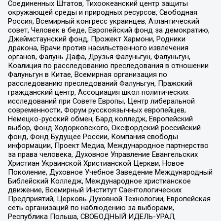
Соединенных Штатов, Тихоокеанский центр защиты
окружающей среды и природных ресурсов, Свободная
Россия, Всемирный конгресс украинцев, Атлантический
совет, Человек в беде, Европейский фонд за демократию,
Джеймстаунский фонд, Прожект Хармони, Родники
дракона, Врачи против насильственного извлечения
органов, Фалунь Дафа, Друзья Фалуньгун, Фалуньгун,
Коалиция по расследованию преследования в отношении
Фалуньгун в Китае, Всемирная организация по
расследованию преследований Фалуньгун, Пражский
гражданский центр, Ассоциация школ политических
исследований при Совете Европы, Центр либеральной
современности, Форум русскоязычных европейцев,
Немецко-русский обмен, Бард колледж, Европейский
выбор, Фонд Ходорковского, Оксфордский российский
фонд, Фонд Будущее России, Компания свободы
информации, Проект Медиа, Международное партнерство
за права человека, Духовное Управление Евангельских
Христиан Украинской Христианской Церкви, Новое
Поколение, Духовное Учебное Заведение Международный
Библейский Колледж, Международное христианское
движение, Всемирный Институт Саентологических
Предприятий, Церковь Духовной Технологии, Европейская
сеть организаций по наблюдению за выборами,
Республика Польша, СВОБОДНЫЙ ИДЕЛЬ-УРАЛ,