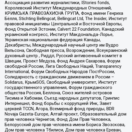
Ассоциация развития журналистики, IStories fonds,
Королевский Институт Международных Отношений,
КРИМСЬКА ПРАВОЗАХИСНА ГРУПА, Фонд имени Генриха
Бёлля, Stichting Bellingcat, Bellingcat Ltd, The Insider, Институт
правовой инициативы Центральной и Восточной Европы,
Фонд Открытой Эстонии, Calvert 22 Foundation, Канадский
украинский конгресс, Институт Макдональда-Лорье,
Украинская национальная федерация Канады,
Декабристы, Международный научный центр им Вудро
Вильсона, Свободная пресса, Возрождение, Всеукраинский
духовный центр , Риддл, Русский антивоенный комитет в
Швеции, Проект Медуза, Фонд Андрея Сахарова, Форум
свободной России, Лига Свободных Наций, Transparеncy
International, Форум Свободных Народов ПостРоссии,
Солидарность с гражданским движением в России –
Solidarus, КрымSOS, Свободный университет, Институт
государственного управления, Форум гражданского
общества Россия, Беллона, Союз жителей островов
Тисима и Хабомаи, Съезд народных депутатов, Гринпис
Интернешнл, Фонд борьбы с коррупцией Инк, Завет
церквей TCCN, Агора, Всемирный фонд природы, BDR
Novaja Gazeta-Europe, Алтай проект, Образовательный дом
прав человека Чернигов, Фонд Дом Прав Человека,
Белорусский дом прав человека имени Бориса Звозскова,
Дом прав человека Тбилиси, Дом прав человека Ереван,