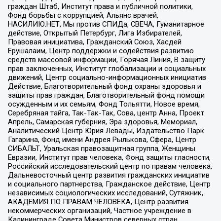
граждан Штаб, Институт права и публичной политики,
Фонд борьбы с коррупцией, Альянс врачей,
НАСИЛИЮ.НЕТ, Мы против СПИДа, СВЕЧА, Гуманитарное
действие, Открытый Петербург, Лига Избирателей,
Правовая инициатива, Гражданский Союз, Хасдей
Ерушалаим, Центр поддержки и содействия развитию
средств массовой информации, Горячая Линия, В защиту
прав заключенных, Институт глобализации и социальных
движений, Центр социально-информационных инициатив
Действие, Благотворительный фонд охраны здоровья и
защиты прав граждан, Благотворительный фонд помощи
осужденным и их семьям, Фонд Тольятти, Новое время,
Серебряная тайга, Так-Так-Так, Сова, центр Анна, Проект
Апрель, Самарская губерния, Эра здоровья, Мемориал,
Аналитический Центр Юрия Левады, Издательство Парк
Гагарина, Фонд имени Андрея Рылькова, Сфера, Центр
СИБАЛЬТ, Уральская правозащитная группа, Женщины
Евразии, Институт прав человека, Фонд защиты гласности,
Российский исследовательский центр по правам человека,
Дальневосточный центр развития гражданских инициатив
и социального партнерства, Гражданское действие, Центр
независимых социологических исследований, Сутяжник,
АКАДЕМИЯ ПО ПРАВАМ ЧЕЛОВЕКА, Центр развития
некоммерческих организаций, Частное учреждение в
Калининграде Совета Министров северных стран,