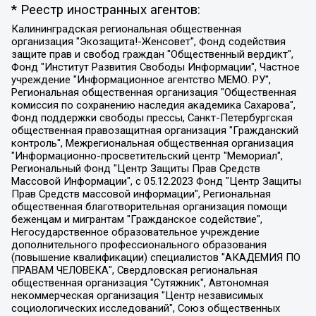
* Реестр иностранных агентов:
Калининградская региональная общественная организация "Экозащита!-Женсовет", Фонд содействия защите прав и свобод граждан "Общественный вердикт", Фонд "Институт Развития Свободы Информации", Частное учреждение "Информационное агентство МЕМО. РУ", Региональная общественная организация "Общественная комиссия по сохранению наследия академика Сахарова", Фонд поддержки свободы прессы, Санкт-Петербургская общественная правозащитная организация "Гражданский контроль", Межрегиональная общественная организация "Информационно-просветительский центр "Мемориал", Региональный Фонд "Центр Защиты Прав Средств Массовой Информации", с 05.12.2023 Фонд "Центр Защиты Прав Средств массовой информации", Региональная общественная благотворительная организация помощи беженцам и мигрантам "Гражданское содействие", Негосударственное образовательное учреждение дополнительного профессионального образования (повышение квалификации) специалистов "АКАДЕМИЯ ПО ПРАВАМ ЧЕЛОВЕКА", Свердловская региональная общественная организация "Сутяжник", Автономная некоммерческая организация "Центр независимых социологических исследований", Союз общественных объединений "Российский исследовательский центр по правам человека", Региональное общественное учреждение научно-информационный центр "МЕМОРИАЛ", Некоммерческая организация "Фонд защиты гласности", Автономная некоммерческая организация "Институт прав человека", Городская общественная организация "Екатеринбургское общество "МЕМОРИАЛ", Городская общественная организация "Рязанское историко-просветительское и правозащитное общество "Мемориал" (Рязанский Мемориал), Челябинский региональный орган общественной самодеятельности – женское общественное объединение "Женщины Евразии", Челябинский региональный орган общественной самодеятельности "Уральская правозащитная группа", Фонд содействия защите здоровья и социальной справедливости имени Андрея Рылькова, Автономная Некоммерческая Организация "Аналитический Центр Юрия Левады", Автономная некоммерческая организация социальной поддержки населения "Проект Апрель", Региональная общественная организация помощи женщинам и детям, находящимся в кризисной ситуации "Информационно-методический центр "Анна", Фонд содействия развитию массовых коммуникаций и правовому просвещению "Так-так-Так", Фонд содействия устойчивому развитию "Серебряная тайга", Свердловский региональный общественный фонд социальных проектов "Новое время", "Idel.Реалии", Кавказ.Реалии, Крым.Реалии, Телеканал Настоящее Время, Татаро-башкирская служба Радио Свобода (Azatliq Radiosi), Радио Свободная Европа/Радио Свобода (PCE/PC), "Сибирь.Реалии", "Фактограф", Благотворительный фонд помощи осужденным и их семьям, Автономная некоммерческая организация "Институт глобализации и социальных движений", Фонд "В защиту прав заключенных", Частное учреждение "Центр поддержки и содействия развитию средств массовой информации", Пензенский региональный общественный благотворительный фонд "Гражданский союз", "Север.Реалии", Некоммерческая организация Фонд "Правовая инициатива", Общество с ограниченной ответственностью "Радио Свободная Европа/Радио Свобода", Чешское информационное агентство "MEDIUM-ORIENT", Красноярская региональная общественная организация "Мы против СПИДа", Камалягин Денис Николаевич, Маркелов Сергей Евгеньевич, Пономарев Лев Александрович, Савицкая Людмила Алексеевна, Автономная некоммерческая организация "Центр по работе с проблемой насилия "НАСИЛИЮ.НЕТ", Межрегиональный профессиональный союз работников здравоохранения "Альянс врачей", Юридическое лицо, зарегистрированное в Латвийской Республике, SIA "Medusa Project" (регистрационный номер 40103797863, дата регистрации 10.06.2014), Некоммерческая организация "Фонд по борьбе с коррупцией", Автономная некоммерческая организация "Институт права и публичной политики", Баданин Роман Сергеевич, Гликин Максим Александрович, Железнова Мария Михайловна, Лукьянова Юлия Сергеевна, Маетная Елизавета Витальевна, Маняхин Петр Борисович, Чуракова Ольга Владимировна, Ярош Юлия Петровна, Юридическое лицо "The Insider SIA", зарегистрированное в Риге, Латвийская Республика (дата регистрации 26.06.2015), являющееся администратором доменного имени интернет-издания "The Insider SIA", https://theins.ru, Постернак Алексей Евгеньевич, Рубин Михаил Аркадьевич, Анин Роман Александрович, Юридическое лицо Istories fonds, зарегистрированное в Латвийской Республике (регистрационный номер 50008295751, дата регистрации 24.02.2020), Великовский Дмитрий Александрович, Долинина Ирина Николаевна, Мароховская Алеся Алексеевна, Шлейнов Роман Юрьевич, Шмагун Олеся Валентиновна, Общество с ограниченной ответственностью "Альтаир 2021", Общество с ограниченной ответственностью "Вега 2021", Общество с ограниченной ответственностью "Главный редактор 2021", Общество с ограниченной ответственностью "Ромашки монолит", Важенков Артем Валерьевич, Ивановская областная общественная организация "Центр гендерных исследований", Гурман Юрий Альбертович, Медиапроект "ОВД-Инфо", Егоров Владимир Владимирович, Жилинский Владимир Александрович, Общество с ограниченной ответственностью "ЗП", Иванова София Юрьевна, Карезина Инна Павловна, Кильтау Екатерина Викторовна, Петров Алексей Викторович, Пискунов Сергей Евгеньевич, Смирнов Сергей Сергеевич, Тихонов Михаил Сергеевич, Общество с ограниченной ответственностью "ЖУРНАЛИСТ-ИНОСТРАННЫЙ АГЕНТ", Арапова Галина Юрьевна, Вольтская Татьяна Анатольевна, Американская компания "Mason G.E.S. Anonymous Foundation" (США), являющаяся владельцем интернет-издания https://mnews.world/, Компания "Stichting Bellingcat", зарегистрированная в Нидерландах (дата регистрации 11.07.2018), Захаров Андрей Вячеславович, Клепиковская Екатерина Дмитриевна, Общество с ограниченной ответственностью "МЕМО", Перл Роман Александрович, Симонов Евгений Алексеевич, Соловьева Елена Анатольевна, Сотников Даниил Владимирович, Сурначева Елизавета Дмитриевна, Автономная некоммерческая организация по защите прав человека и информированию населения "Якутия – Наше Мнение", Общество с ограниченной ответственностью "Москоу диджитал медиа", с 26.01.2023 Общество с ограниченной ответственностью "Чайка Белые сады", Ветошкина Валерия Валерьевна, Заговора Максим Александрович, Межрегиональное общественное движение "Российская ЛГБТ - сеть", Оленичев Максим Владимирович, Павлов Иван Юрьевич, Скворцова Елена Сергеевна, Общество с ограниченной ответственностью "Как бы инагент", Кочетков Игорь Викторович, Общество с ограниченной ответственностью "Честные выборы", Еланчик Олег Александрович, Общество с ограниченной ответственностью "Нобелевский призыв", Гималова Регина Эмилевна, Григорьев Андрей Валерьевич, Григорьева Алина Александровна, Ассоциация по содействию защите прав призывников, альтернативнослужащих и военнослужащих "Правозащитная группа "Гражданин.Армия.Право", Хисамова Регина Фаритовна, Автономная некоммерческая организация по реализации социально-правовых программ "Лилит", Дальневосточное общественное движение "Маяк", Санкт-Петербургская ЛГБТ-инициативная группа "Выход", Инициативная группа ЛГБТ+ "Реверс", Алексеев Андрей Викторович, Бекбулатова Таисия Львовна, Беляев Иван Михайлович, Владыкина Елена Сергеевна, Гельман Марат Александрович, Никульшина Вероника Юрьевна, Толоконникова Надежда Андреевна, Шендерович Виктор Анатольевич, Общество с ограниченной ответственностью "Данное сообщение", Общество с ограниченной ответственностью Издательский дом "Новая глава", Айнбиндер Александра Александровна, Московский комьюнити-центр для ЛГБТ+инициатив, Благотворительный фонд развития филантропии, Deutsche Welle (Германия, Kurt-Schumacher-Strasse 3, 53113 Bonn), Борзунова Мария Михайловна, Воробьев Виктор Викторович, Голубева Анна Львовна, Константинова Алла Михайловна, Малкова Ирина Владимировна, Мурадов Мурад Абдулгалимович, Осетинская Елизавета Николаевна, Понасенков Евгений Николаевич, Ганапольский Матвей Юрьевич, Киселев Евгений Алексеевич, Борухович Ирина Григорьевна, Дремин Иван Тимофеевич, Дубровский Дмитрий Викторович, Красноярская региональная общественная организация поддержки и развития альтернативных образовательных технологий и межкультурных коммуникаций "ИНТЕРРА", Маяковская Екатерина Алексеевна, Фейгин Марк Захарович, Филимонов Андрей Викторович, Дзугкоева Регина Николаевна, Доброхотов Роман Александрович, Дудь Юрий Александрович, Елкин Сергей Владимирович, Кругликов Кирилл Игоревич, Сабунаева Мария Леонидовна, Семенов Алексей Владимирович, Шаинян Карен Багратович, Шульман Екатерина Михайловна, Асафьев Артур Валерьевич, Вахштайн Виктор Семенович, Венедиктов Алексей Алексеевич, Лушникова Екатерина Евгеньевна, Волков Леонид Михайлович, Невзоров Александр Глебович, Пархоменко Сергей Борисович, Сироткин Ярослав Николаевич, Кара-Мурза Владимир Владимирович, Баранова Наталья Владимировна, Гозман Леонид Яковлевич, Кагарлицкий Борис Юльевич, Климарев Михаил Валерьевич, Милов Владимир Станиславович, Автономная некоммерческая организация Краснодарский центр современного искусства "Типография", Моргенштерн Алишер Тагирович, Соболь Любовь Эдуардовна, Общество с ограниченной ответственностью "ЛИЗА НОРМ", Каспаров Гарри Кимович, Ходорковский Михаил Борисович, Общество с ограниченной ответственностью "Апрельские тезисы", Данилович Ирина Брониславовна, Кашин Олег Владимирович, Петров Николай Владимирович, Пивоваров Алексей Владимирович, Соколов Михаил Владимирович, Цветкова Юлия Владимировна, Чичваркин Евгений Александрович, Комитет против пыток/Команда против пыток, Общество с ограниченной ответственностью "Первый научный", Общество с ограниченной ответственностью "Вертолет и ко", Белоцерковская Вероника Борисовна, Кац Максим Евгеньевич, Лазарева Татьяна Юрьевна, Шаведдинов Руслан Табризович, Яшин Илья Валерьевич, Общество с ограниченной ответственностью "Иноагент ААВ", Алешковский Дмитрий Петрович, Альбац Евгения Марковна, Быков Дмитрий Львович, Галямина Юлия Евгеньевна, Лойко Сергей Леонидович, Мартынов Кирилл Константинович, Медведев Сергей Александрович, Крашенинников Федор Геннадиевич, Гордеева Катерина Вл