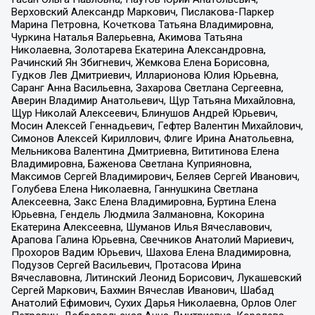
Верховский Александр Маркович, Пислакова-Паркер
Марина Петровна, Кочеткова Татьяна Владимировна,
Чуркина Наталья Валерьевна, Акимова Татьяна
Николаевна, Золотарева Екатерина Александровна,
Рачинский Ян Збигневич, Жемкова Елена Борисовна,
Гудков Лев Дмитриевич, Илларионова Юлия Юрьевна,
Саранг Анна Васильевна, Захарова Светлана Сергеевна,
Аверин Владимир Анатольевич, Щур Татьяна Михайловна,
Щур Николай Алексеевич, Блинушов Андрей Юрьевич,
Мосин Алексей Геннадьевич, Гефтер Валентин Михайлович,
Симонов Алексей Кириллович, Флиге Ирина Анатольевна,
Мельникова Валентина Дмитриевна, Вититинова Елена
Владимировна, Баженова Светлана Куприяновна,
Максимов Сергей Владимирович, Беляев Сергей Иванович,
Голубева Елена Николаевна, Ганнушкина Светлана
Алексеевна, Закс Елена Владимировна, Буртина Елена
Юрьевна, Гендель Людмила Залмановна, Кокорина
Екатерина Алексеевна, Шуманов Илья Вячеславович,
Арапова Галина Юрьевна, Свечников Анатолий Мариевич,
Прохоров Вадим Юрьевич, Шахова Елена Владимировна,
Подузов Сергей Васильевич, Протасова Ирина
Вячеславовна, Литинский Леонид Борисович, Лукашевский
Сергей Маркович, Бахмин Вячеслав Иванович, Шабад
Анатолий Ефимович, Сухих Дарья Николаевна, Орлов Олег