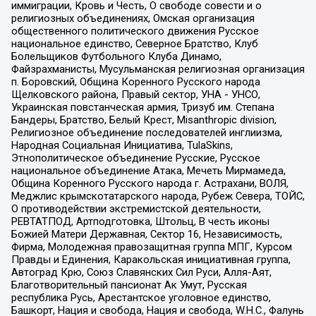
иммиграции, Кровь и Честь, О свободе совести и о
религиозных объединениях, Омская организация
общественного политического движения Русское
национальное единство, Северное Братство, Клуб
Болельщиков Футбольного Клуба Динамо,
Файзрахманисты, Мусульманская религиозная организация
п. Боровский, Община Коренного Русского народа
Щелковского района, Правый сектор, УНА - УНСО,
Украинская повстанческая армия, Тризуб им. Степана
Бандеры, Братство, Белый Крест, Misanthropic division,
Религиозное объединение последователей инглиизма,
Народная Социальная Инициатива, TulaSkins,
Этнополитическое объединение Русские, Русское
национальное объединение Атака, Мечеть Мирмамеда,
Община Коренного Русского народа г. Астрахани, ВОЛЯ,
Меджлис крымскотатарского народа, Рубеж Севера, ТОЙС,
О противодействии экстремистской деятельности,
РЕВТАТПОД, Артподготовка, Штольц, В честь иконы
Божией Матери Державная, Сектор 16, Независимость,
Фирма, Молодежная правозащитная группа МПГ, Курсом
Правды и Единения, Каракольская инициативная группа,
Автоград Крю, Союз Славянских Сил Руси, Алля-Аят,
Благотворительный пансионат Ак Умут, Русская
республика Русь, Арестантское уголовное единство,
Башкорт, Нация и свобода, Нация и свобода, W.H.С., Фалунь