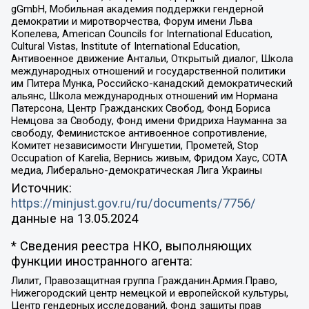
gGmbH, Мобильная академия поддержки гендерной
демократии и миротворчества, Форум имени Льва
Копелева, American Councils for International Education,
Cultural Vistas, Institute of International Education,
Антивоенное движение Антальи, Открытый диалог, Школа
международных отношений и государственной политики
им Питера Мунка, Российско-канадский демократический
альянс, Школа международных отношений им Нормана
Патерсона, Центр Гражданских Свобод, Фонд Бориса
Немцова за Свободу, Фонд имени Фридриха Науманна за
свободу, Феминистское антивоенное сопротивление,
Комитет независимости Ингушетии, Прометей, Stop
Occupation of Karelia, Вернись живым, Фридом Хаус, СОТА
медиа, Либерально-демократическая Лига Украины
Источник:
https://minjust.gov.ru/ru/documents/7756/
данные на
13.05.2024
* Сведения реестра НКО, выполняющих
функции иностранного агента:
Лилит, Правозащитная группа Гражданин.Армия.Право,
Нижегородский центр немецкой и европейской культуры,
Центр гендерных исследований, Фонд защиты прав