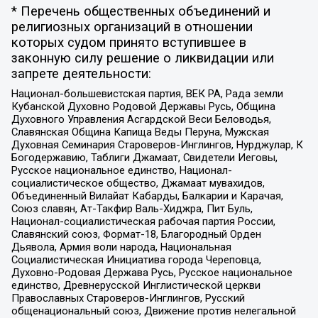
* Перечень общественных объединений и
религиозных организаций в отношении
которых судом принято вступившее в
законную силу решение о ликвидации или
запрете деятельности:
Национал-большевистская партия, ВЕК РА, Рада земли
Кубанской Духовно Родовой Державы Русь, Община
Духовного Управления Асгардской Веси Беловодья,
Славянская Община Капища Веды Перуна, Мужская
Духовная Семинария Староверов-Инглингов, Нурджулар, К
Богодержавию, Таблиги Джамаат, Свидетели Иеговы,
Русское национальное единство, Национал-
социалистическое общество, Джамаат мувахидов,
Объединенный Вилайат Кабарды, Балкарии и Карачая,
Союз славян, Ат-Такфир Валь-Хиджра, Пит Буль,
Национал-социалистическая рабочая партия России,
Славянский союз, Формат-18, Благородный Орден
Дьявола, Армия воли народа, Национальная
Социалистическая Инициатива города Череповца,
Духовно-Родовая Держава Русь, Русское национальное
единство, Древнерусской Инглистической церкви
Православных Староверов-Инглингов, Русский
общенациональный союз, Движение против нелегальной