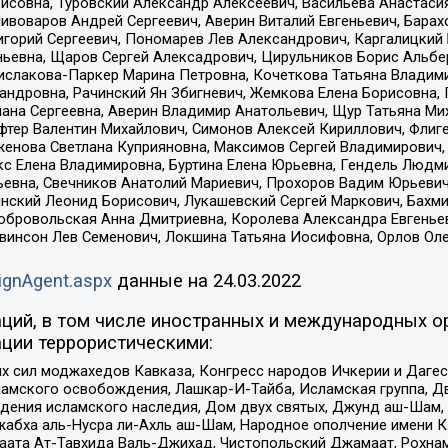
совна, Туровский Александр Алексеевич, Васильева Анастасия
Пивоваров Андрей Сергеевич, Аверин Виталий Евгеньевич, Бара
горий Сергеевич, Пономарев Лев Александрович, Каргалицкий 
ньевна, Щаров Сергей Алексадрович, Цирульников Борис Альбер
ислакова-Паркер Марина Петровна, Кочеткова Татьяна Владими
сандровна, Рачинский Ян Збигневич, Жемкова Елена Борисовна,
лана Сергеевна, Аверин Владимир Анатольевич, Щур Татьяна М
фтер Валентин Михайлович, Симонов Алексей Кириллович, Флиг
женова Светлана Куприяновна, Максимов Сергей Владимирович, 
кс Елена Владимировна, Буртина Елена Юрьевна, Гендель Людм
евна, Свечников Анатолий Мариевич, Прохоров Вадим Юрьевич
инский Леонид Борисович, Лукашевский Сергей Маркович, Бахм
Добровольская Анна Дмитриевна, Королева Александра Евгенье
евинсон Лев Семенович, Локшина Татьяна Иосифовна, Орлов Ол
ignAgent.aspx
данные на
24.03.2022
ций, в том числе иностранных и международных ор
ции террористическими:
ил моджахедов Кавказа, Конгресс народов Ичкерии и Дагеста
ламского освобождения, Лашкар-И-Тайба, Исламская группа, Дв
ения исламского наследия, Дом двух святых, Джунд аш-Шам, 
жабха аль-Нусра ли-Ахль аш-Шам, Народное ополчение имени К.
ата Ат-Тавхида Валь-Джихад, Чистопольский Джамаат, Рохнам