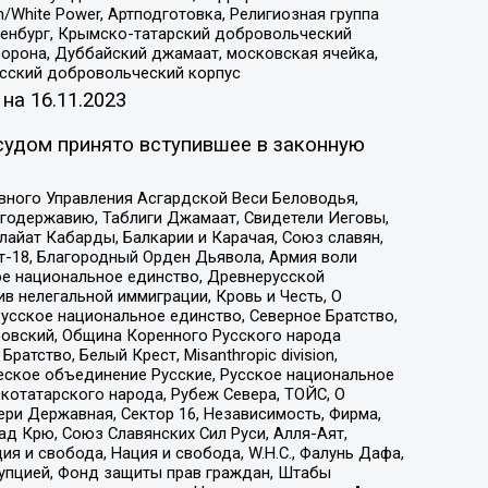
/White Power, Артподготовка, Религиозная группа
Оренбург, Крымско-татарский добровольческий
орона, Дуббайский джамаат, московская ячейка,
усский добровольческий корпус
 на
16.11.2023
судом принято вступившее в законную
вного Управления Асгардской Веси Беловодья,
годержавию, Таблиги Джамаат, Свидетели Иеговы,
айат Кабарды, Балкарии и Карачая, Союз славян,
т-18, Благородный Орден Дьявола, Армия воли
ое национальное единство, Древнерусской
 нелегальной иммиграции, Кровь и Честь, О
усское национальное единство, Северное Братство,
ровский, Община Коренного Русского народа
атство, Белый Крест, Misanthropic division,
еское объединение Русские, Русское национальное
котатарского народа, Рубеж Севера, ТОЙС, О
ри Державная, Сектор 16, Независимость, Фирма,
д Крю, Союз Славянских Сил Руси, Алля-Аят,
я и свобода, Нация и свобода, W.H.С., Фалунь Дафа,
рупцией, Фонд защиты прав граждан, Штабы