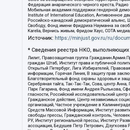
Федерация анархического черного креста, Радио
Мобильная академия поддержки гендерной демократи
Institute of International Education, Антивоенн
Российско-канадский демократический альянс, 
Свободу, Фонд имени Фридриха Науманна за свобо
Karelia, Вернись живым, Фридом Хаус, СОТА меди
Источник:
https://minjust.gov.ru/ru/doc
* Сведения реестра НКО, выполняющих 
Лилит, Правозащитная группа Гражданин.Армия.П
граждан Штаб, Институт права и публичной поли
Открытый Петербург, Лига Избирателей, Правова
информации, Горячая Линия, В защиту прав закл
Благотворительный фонд охраны здоровья и защи
Серебряная тайга, Так-Так-Так, Сова, центр Анн
Парк Гагарина, Фонд имени Андрея Рылькова, Сф
гласности, Российский исследовательский центр 
Гражданское действие, Центр независимых соци
организаций, Частное учреждение в Калининград
Средств Массовой Информации, Институт развити
свободы прессы, Гражданский контроль, Человек
РУ, Институт региональной прессы, Институт Ра
ассоциация, Бедушев Петр Петрович, Дзугкоева 