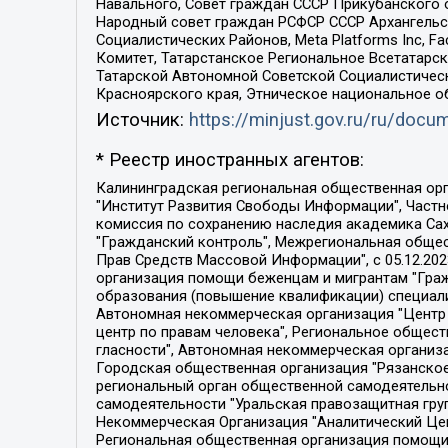
Навального, Совет граждан СССР Прикубанского 
Народный совет граждан РСФСР СССР Архангельск
Социалистических Районов, Meta Platforms Inc, 
Комитет, Татарстанское Региональное Всетатар
Татарской Автономной Советской Социалистическ
Красноярского края, Этническое национальное о
Источник:
https://minjust.gov.ru/ru/doc
* Реестр иностранных агентов:
Калининградская региональная общественная организация "Экозащита!-Женсовет", Фонд содействия защите прав и свобод граждан "Общественный вердикт", Фонд "Институт Развития Свободы Информации", Частное учреждение "Информационное агентство МЕМО. РУ", Региональная общественная организация "Общественная комиссия по сохранению наследия академика Сахарова", Фонд поддержки свободы прессы, Санкт-Петербургская общественная правозащитная организация "Гражданский контроль", Межрегиональная общественная организация "Информационно-просветительский центр "Мемориал", Региональный Фонд "Центр Защиты Прав Средств Массовой Информации", с 05.12.2023 Фонд "Центр Защиты Прав Средств массовой информации", Региональная общественная благотворительная организация помощи беженцам и мигрантам "Гражданское содействие", Негосударственное образовательное учреждение дополнительного профессионального образования (повышение квалификации) специалистов "АКАДЕМИЯ ПО ПРАВАМ ЧЕЛОВЕКА", Свердловская региональная общественная организация "Сутяжник", Автономная некоммерческая организация "Центр независимых социологических исследований", Союз общественных объединений "Российский исследовательский центр по правам человека", Региональное общественное учреждение научно-информационный центр "МЕМОРИАЛ", Некоммерческая организация "Фонд защиты гласности", Автономная некоммерческая организация "Институт прав человека", Городская общественная организация "Екатеринбургское общество "МЕМОРИАЛ", Городская общественная организация "Рязанское историко-просветительское и правозащитное общество "Мемориал" (Рязанский Мемориал), Челябинский региональный орган общественной самодеятельности – женское общественное объединение "Женщины Евразии", Челябинский региональный орган общественной самодеятельности "Уральская правозащитная группа", Фонд содействия защите здоровья и социальной справедливости имени Андрея Рылькова, Автономная Некоммерческая Организация "Аналитический Центр Юрия Левады", Автономная некоммерческая организация социальной поддержки населения "Проект Апрель", Региональная общественная организация помощи женщинам и детям, находящимся в кризисной ситуации "Информационно-методический центр "Анна", Фонд содействия развитию массовых коммуникаций и правовому просвещению "Так-так-Так", Фонд содействия устойчивому развитию "Серебряная тайга", Свердловский региональный общественный фонд социальных проектов "Новое время", "Idel.Реалии", Кавказ.Реалии, Крым.Реалии, Телеканал Настоящее Время, Татаро-башкирская служба Радио Свобода (Azatliq Radiosi), Радио Свободная Европа/Радио Свобода (PCE/PC), "Сибирь.Реалии", "Фактограф", Благотворительный фонд помощи осужденным и их семьям, Автономная некоммерческая организация "Институт глобализации и социальных движений", Фонд "В защиту прав заключенных", Частное учреждение "Центр поддержки и содействия развитию средств массовой информации", Пензенский региональный общественный благотворительный фонд "Гражданский союз", "Север.Реалии", Некоммерческая организация Фонд "Правовая инициатива", 