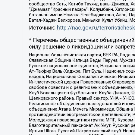
сообщество Сеть, Катиба Таухид валь-Джихад, Хай
“Джамаат “Красный пахарь”, Колумбайн, Хатлонск
батальон имени Номана Челебиджихана, Азов, Па
Батал-Хаджи Белхороев, Маньяки Культ Убийц, М
Источник:
http://nac.gov.ru/terroristichesk
* Перечень общественных объединений 
силу решение о ликвидации или запрете
Национал-большевистская партия, ВЕК РА, Рада 
Славянская Община Капища Веды Перуна, Мужская
Русское национальное единство, Национал-социа
Ат-Такфир Валь-Хиджра, Пит Буль, Национал-соц
народа, Национальная Социалистическая Инициат
Инглистической церкви Православных Староверов
свободе совести и о религиозных объединениях,
Клуб Болельщиков Футбольного Клуба Динамо, Фа
Щелковского района, Правый сектор, УНА - УНСО, У
Религиозное объединение последователей инглии
объединение Атака, Мечеть Мирмамеда, Община К
противодействии экстремистской деятельности, 
Молодежная правозащитная группа МПГ, Курсом П
Благотворительный пансионат Ак Умут, Русская ре
Иртыш Ultras, Русский Патриотический клуб-Нов