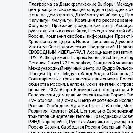
Платформа за Демократические Выборы, Междуна
центр защиты окружающей среды и природных ресу
фонд за демократию, Джеймстаунский фонд, Прож
Фалуньгун, Фалуньгун, Коалиция по расследован
Фалуньгун, Пражский гражданский центр, Ассоци
русскоязычных европейцев, Немецко-русский об
России, Компания свободы информации, Проект М
Христианской Церкви, Новое Поколение, Духовн
Институт Саентологических Предприятий, Церков
СВОБОДНЫЙ ИДЕЛЬ-УРАЛ, Ассоциация развития ж
ГРУПА, Фонд имени Генриха Бёлля, Stichting Bellin
Эстонии, Calvert 22 Foundation, Канадский укра
Международный научный центр им Вудро Вильсона
Швеции, Проект Медуза, Фонд Андрея Сахарова, Ф
Солидарность с гражданским движением в России 
общества Россия, Беллона, Союз жителей острово
церквей TCCN, Агора, Всемирный фонд природы, B
Белорусский дом прав человека имени Бориса Зво
TVR Studios, ТВ Дождь, Центр европейских иссл
Россию, Свободная Бурятия, Uralic, UnKremlin, 
Развития, Комитет-2024, Центрально-Европейски
трактатов Свидетелей Иеговы, Гражданский Совет
РЭНД корпорейшн, Русская Америка за демократи
Россия Берлин, Свободная Россия Северный Рейн-В
Союз за возвращение Северных территорий, Крымско