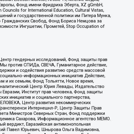
Европы, Фонд имени Фридриха Эберта, XZ gGmbH,
ls for International Education, Cultural Vistas,
ошений и государственной политики им Питера Мунка,
 Гражданских Свобод, Фонд Бориса Немцова за
имости Ингушетии, Прометей, Stop Occupation of
 Центр гендерных исследований, Фонд защиты прав
 Мы против СПИДа, СВЕЧА, Гуманитарное действие,
ддержки и содействия развитию средств массовой
р социально-информационных инициатив Действие,
 и их семьям, Фонд Тольятти, Новое время,
, Аналитический Центр Юрия Левады, Издательство
 Евразии, Институт прав человека, Фонд защиты
ких инициатив и социального партнерства,
ЕЛОВЕКА, Центр развития некоммерческих
 Трансперенси Интернешнл-Р, Центр Защиты Прав
овета Министров Северных Стран, Фонд поддержки
адемика Сахарова, Информационное агентство МЕМО.
ый вердикт, Евразийская антимонопольная
кий Павел Юрьевич, Шнырова Ольга Вадимовна,