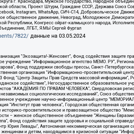
округа г. Краснодара, Мужское государство, Народное объедин
ой области, Проект Штурм, Граждане СССР, Держава Союз Сов
Facebook, Instagram, WhatsApp, СИЧ-С14, Добровольческое Движ
ское общественное движение, Невоград, Молодежное Демократ
ой Республики, Конгресс ойрат-калмыцкого народа, Исполнит
бъединение, ЛГБТ, Я.МЫ Сергей Фургал
uments/7822/
данные на
03.05.2024
Общество с ограниченной ответственностью "Радио Свободная Европа/Радио Свобода", Чешское информационное агентство "MEDIUM-ORIENT", Красноярская региональная общественная организация "Мы против СПИДа", Камалягин Денис Николаевич, Маркелов Сергей Евгеньевич, Пономарев Лев Александрович, Савицкая Людмила Алексеевна, Автономная некоммерческая организация "Центр по работе с проблемой насилия "НАСИЛИЮ.НЕТ", Межрегиональный профессиональный союз работников здравоохранения "Альянс врачей", Юридическое лицо, зарегистрированное в Латвийской Республике, SIA "Medusa Project" (регистрационный номер 40103797863, дата регистрации 10.06.2014), Некоммерческая организация "Фонд по борьбе с коррупцией", Автономная некоммерческая организация "Институт права и публичной политики", Баданин Роман Сергеевич, Гликин Максим Александрович, Железнова Мария Михайловна, Лукьянова Юлия Сергеевна, Маетная Елизавета Витальевна, Маняхин Петр Борисович, Чуракова Ольга Владимировна, Ярош Юлия Петровна, Юридическое лицо "The Insider SIA", зарегистрированное в Риге, Латвийская Республика (дата регистрации 26.06.2015), являющееся администратором доменного имени интернет-издания "The Insider SIA", https://theins.ru, Постернак Алексей Евгеньевич, Рубин Михаил Аркадьевич, Анин Роман Александрович, Юридическое лицо Istories fonds, зарегистрированное в Латвийской Республике (регистрационный номер 50008295751, дата регистрации 24.02.2020), Великовский Дмитрий Александрович, Долинина Ирина Николаевна, Мароховская Алеся Алексеевна, Шлейнов Роман Юрьевич, Шмагун Олеся Валентиновна, Общество с ограниченной ответственностью "Альтаир 2021", Общество с ограниченной ответственностью "Вега 2021", Общество с ограниченной ответственностью "Главный редактор 2021", Общество с ограниченной ответственностью "Ромашки монолит", Важенков Артем Валерьевич, Ивановская областная общественная организация "Центр гендерных исследований", Гурман Юрий Альбертович, Медиапроект "ОВД-Инфо", Егоров Владимир Владимирович, Жилинский Владимир Александрович, Общество с ограниченной ответственностью "ЗП", Иванова София Юрьевна, Карезина Инна Павловна, Кильтау Екатерина Викторовна, Петров Алексей Викторович, Пискунов Сергей Евгеньевич, Смирнов Сергей Сергеевич, Тихонов Михаил Сергеевич, Общество с ограниченной ответственностью "ЖУРНАЛИСТ-ИНОСТРАННЫЙ АГЕНТ", Арапова Галина Юрьевна, Вольтская Татьяна Анатольевна, Американская компания "Mason G.E.S. Anonymous Foundation" (США), являющаяся владельцем интернет-издания https://mnews.world/, Компания "Stichting Bellingcat", зарегистрированная в Нидерландах (дата регистрации 11.07.2018), Захаров Андрей Вячеславович, Клепиковская Екатерина Дмитриевна, Общество с ограниченной ответственностью "МЕМО", Перл Роман Александрович, Симонов Евгений Алексеевич, Соловьева Елена Анатольевна, Сотников Даниил Владимирович, Сурначева Елизавета Дмитриевна, Автономная некоммерческая организация по защите прав человека и информированию населения "Якутия – Наше Мнение", Общество с ограниченной ответственностью "Москоу диджитал медиа", с 26.01.2023 Общество с ограниченной ответственностью "Чайка Белые сады", Ветошкина Валерия Валерьевна, Заговора Максим Александрович, Межрегиональное общественное движение "Российская ЛГБТ - сеть", Оленичев Максим Владимирович, Павлов Иван Юрьевич, Скворцова Елена Сергеевна, Общество с ограниченной ответственностью "Как бы инагент", Кочетков Игорь Викторович, Общество с ограниченной ответственностью "Честные выборы", Еланчик Олег Александрович, Общество с ограниченной ответственностью "Нобелевский призыв", Гималова Регина Эмилевна, Григорьев Андрей Валерьевич, Григорьева Алина Александровна, Ассоциация по содействию защите прав призывников, альтернативнослужащих и военнослужащих "Правозащитная группа "Гражданин.Армия.Право", Хисамова Регина Фаритовна, Автономная некоммерческая организация по реализа