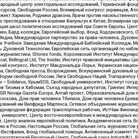
родный центр электоральных исследований, Германский фонд
рсов, Свободная Россия, Всемирный конгресс украинцев, Атла
ект Хармони, Родники дракона, Врачи против насильственного
ию преследования в отношении Фалуньгун в Китае, Всемирная о
ация школ политических исследований при Совете Европы, Цен
мен, Бард колледж, Европейский выбор, Фонд Ходорковского,
едиа, Международное партнерство за права человека, Духовно
ое Учебное Заведение Международный Библейский Колледж, М
ь Духовной Технологии, Европейская сеть организаций по наб
урналистики, IStories fonds, Королевский Институт Между
gcat, Bellingcat Ltd, The Insider, Институт правовой инициатив
инский конгресс, Институт Макдональда-Лорье, Украинская нац
, Свободная пресса, Возрождение, Всеукраинский духовный цен
орум свободной России, Лига Свободных Наций, Transparеncy I
– Solidarus, КрымSOS, Свободный университет, Институт госу
в Тисима и Хабомаи, Съезд народных депутатов, Гринпис Инте
DR Novaja Gazeta-Europe, Алтай проект, Образовательный дом 
зскова, Дом прав человека Тбилиси, Дом прав человека Ерева
едований им Вилфрида Мартенса, Сетевое объединение журнали
Международная федерация транспортных рабочих, ИстЧам Финлан
й университет, Центр восточноевропейских и международных и
, Центр анализа европейской политики, Академическая сеть Во
ю в России, Настоящая Россия, Глобальная сеть журналистов
естфалия, Фонд глобальной помощи, Антивоенный комитет России,
татарский Ресурсный Центр, Глобальный союз IndustriALL, Russi