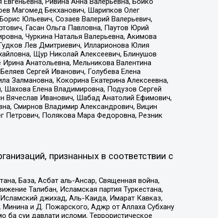
 Евгеньевна, Ривина Анна Валерьевна, Бойко
хоев Магомед Бекханович, Шарипков Олег
Борис Юльевич, Созаев Валерий Валерьевич,
тович, Гасан Ольга Павловна, Паутов Юрий
ровна, Чуркина Наталья Валерьевна, Акимова
 Гудков Лев Дмитриевич, Илларионова Юлия
ихайловна, Щур Николай Алексеевич, Блинушов
е Ирина Анатольевна, Мельникова Валентина
Беляев Сергей Иванович, Голубева Елена
ила Залмановна, Кокорина Екатерина Алексеевна,
, Шахова Елена Владимировна, Подузов Сергей
ин Вячеслав Иванович, Шабад Анатолий Ефимович,
вна, Смирнов Владимир Александрович, Вицин
ег Петрович, Полякова Мара Федоровна, Резник
ганизаций, признанных в соответствии с
на, База, Асбат аль-Ансар, Священная война,
ижение Талибан, Исламская партия Туркестана,
Исламский джихад, Аль-Каида, Имарат Кавказ,
 Минина и Д. Пожарского, Аджр от Аллаха Субхану
о ба суи давлати исломи, Террористическое