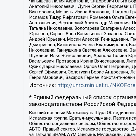
Чанышева Лилия Айратовна, Сидорович Ольга Бори
Анатолий Николаевич, Дугин Сергей Георгиевич, 
Викторович, Мошель Ирина Ароновна, Шведов Гри
Исламов Тимур Рифгатович, Романова Ольга Евге
Анатольевич, Верховский Александр Маркович, П
Татьяна Николаевна, Золотарева Екатерина Алек
Юрьевна, Саранг Анна Васильевна, Захарова Свет
Андрей Юрьевич, Мосин Алексей Геннадьевич, Ге
Дмитриевна, Вититинова Елена Владимировна, Ба
Николаевна, Ганнушкина Светлана Алексеевна, За
Шуманов Илья Вячеславович, Арапова Галина Юрь
Васильевич, Протасова Ирина Вячеславовна, Лит
Сухих Дарья Николаевна, Орлов Олег Петрович, 
Сергей Ефимович, Золотухин Борис Андреевич, Л
Генри Маркович, Захаров Герман Константинович
Источник:
http://unro.minjust.ru/NKOFore
* Единый федеральный список организа
законодательством Российской Федера
Высший военный Маджлисуль Шура Объединенных с
Исламская группа, Братья-мусульмане, Партия ис
Общество социальных реформ, Общество возрожд
АБТО, Правый сектор, Исламское государство, Д
уа Тагьаля SHAM, АУМ Синрике, Муджахеды джама