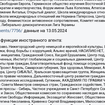
 Свободная Европа, Германское общество изучения Восточной 
и и миротворчества, Форум имени Льва Копелева, American Counci
ое движение Антальи, Открытый диалог, Школа международных отн
Школа международных отношений им Нормана Патерсона, Центр
ду, Феминистское антивоенное сопротивление, Комитет независ
а, Либерально-демократическая Лига Украины
uments/7756/
данные на
13.05.2024
функции иностранного агента:
раво, Нижегородский центр немецкой и европейской культуры,
тики, Фонд борьбы с коррупцией, Альянс врачей, НАСИЛИЮ.НЕТ,
я инициатива, Гражданский Союз, Хасдей Ерушалаим, Центр по
юченных, Институт глобализации и социальных движений, Цент
ты прав граждан, Благотворительный фонд помощи осужденным
а, Проект Апрель, Самарская губерния, Эра здоровья, Мемориал
ера, Центр СИБАЛЬТ, Уральская правозащитная группа, Женщины
по правам человека, Дальневосточный центр развития гражданс
ологических исследований, Сутяжник, АКАДЕМИЯ ПО ПРАВАМ Ч
е Совета Министров северных стран, Гражданское содействие,
я прессы - Сибирь, Частное учреждение в Санкт-Петербурге С
 и Закон, Общественная комиссия по сохранению наследия ак
звития Свободы Информации, Экозащита!-Женсовет, Общественн
Регина Николаевна, Кривенко Сергей Владимирович, Милославс