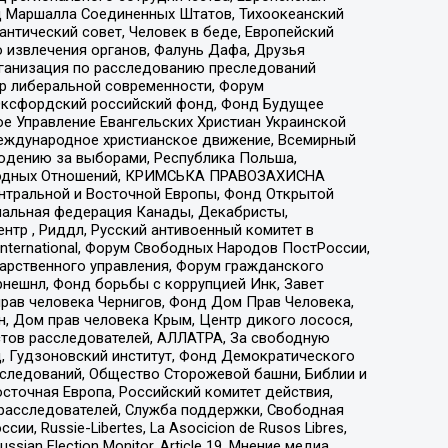
 Маршалла Соединенных Штатов, Тихоокеанский
нтический совет, Человек в беде, Европейский
 извлечения органов, Фалунь Дафа, Друзья
рганизация по расследованию преследований
тр либеральной современности, Форум
 Оксфордский российский фонд, Фонд Будущее
е Управление Евангельских Христиан Украинской
еждународное христианское движение, Всемирный
людению за выборами, Республика Польша,
народных Отношений, КРИМСЬКА ПРАВОЗАХИСНА
ы Центральной и Восточной Европы, Фонд Открытой
иональная федерация Канады, Декабристы,
тр , Риддл, Русский антивоенный комитет в
nternational, Форум Свободных Народов ПостРоссии,
дарственного управления, Форум гражданского
рнешнл, Фонд борьбы с коррупцией Инк, Завет
прав человека Чернигов, Фонд Дом Прав Человека,
н, Дом прав человека Крым, Центр дикого лосося,
стов расследователей, АЛЛАТРА, За свободную
д, Гудзоновский институт, Фонд Демократического
сследований, Общество Сторожевой башни, Библии и
сточная Европа, Российский комитет действия,
-расследователей, Служба поддержки, Свободная
 Russie-Libertes, La Asocicion de Rusos Libres,
an Election Monitor, Article 19, Мнение медиа,