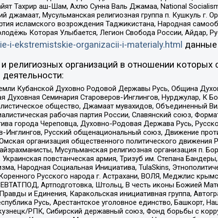
ят Тахрир аш-Шам, Ахлю Сунна Валь Джамаа, National Socialism
ий джамаат, Мусульманская религиозная группа п. Кушкуль г. 
ртия исламского возрождения Таджикистана, Народная самооб
олодёжь Которая Улыбается, Легион Свобода России, Айдар, Р
ie-i-ekstremistskie-organizacii-i-materialy.html
данные
и религиозных организаций в отношении которых 
 деятельности:
земли Кубанской Духовно Родовой Державы Русь, Община Духо
 Духовная Семинария Староверов-Инглингов, Нурджулар, К Бо
листическое общество, Джамаат мувахидов, Объединенный Вил
иалистическая рабочая партия России, Славянский союз, Форма
ива города Череповца, Духовно-Родовая Держава Русь, Русск
-Инглингов, Русский общенациональный союз, Движение против
 Омская организация общественного политического движения Р
йзрахманисты, Мусульманская религиозная организация п. Бо
краинская повстанческая армия, Тризуб им. Степана Бандеры, Бр
зма, Народная Социальная Инициатива, TulaSkins, Этнополитич
оренного Русского народа г. Астрахани, ВОЛЯ, Меджлис крымс
РЕВТАТПОД, Артподготовка, Штольц, В честь иконы Божией Мате
равды и Единения, Каракольская инициативная группа, Автогра
спублика Русь, Арестантское уголовное единство, Башкорт, Наци
окузнецк/РПК, Сибирский державный союз, Фонд борьбы с кор