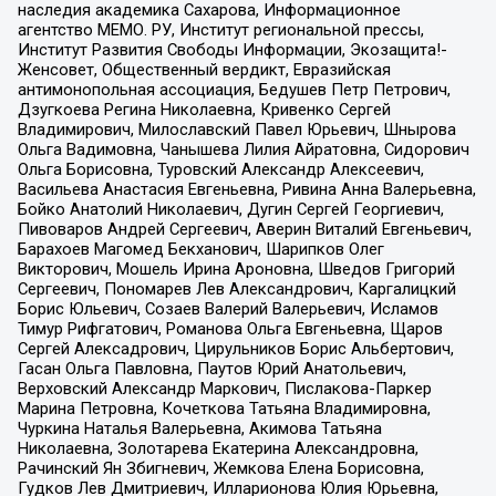
наследия академика Сахарова, Информационное
агентство МЕМО. РУ, Институт региональной прессы,
Институт Развития Свободы Информации, Экозащита!-
Женсовет, Общественный вердикт, Евразийская
антимонопольная ассоциация, Бедушев Петр Петрович,
Дзугкоева Регина Николаевна, Кривенко Сергей
Владимирович, Милославский Павел Юрьевич, Шнырова
Ольга Вадимовна, Чанышева Лилия Айратовна, Сидорович
Ольга Борисовна, Туровский Александр Алексеевич,
Васильева Анастасия Евгеньевна, Ривина Анна Валерьевна,
Бойко Анатолий Николаевич, Дугин Сергей Георгиевич,
Пивоваров Андрей Сергеевич, Аверин Виталий Евгеньевич,
Барахоев Магомед Бекханович, Шарипков Олег
Викторович, Мошель Ирина Ароновна, Шведов Григорий
Сергеевич, Пономарев Лев Александрович, Каргалицкий
Борис Юльевич, Созаев Валерий Валерьевич, Исламов
Тимур Рифгатович, Романова Ольга Евгеньевна, Щаров
Сергей Алексадрович, Цирульников Борис Альбертович,
Гасан Ольга Павловна, Паутов Юрий Анатольевич,
Верховский Александр Маркович, Пислакова-Паркер
Марина Петровна, Кочеткова Татьяна Владимировна,
Чуркина Наталья Валерьевна, Акимова Татьяна
Николаевна, Золотарева Екатерина Александровна,
Рачинский Ян Збигневич, Жемкова Елена Борисовна,
Гудков Лев Дмитриевич, Илларионова Юлия Юрьевна,