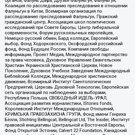
органов, Фалунь Дафа, Друзья Фалуньгун, Фалуньгун,
Коалиция по расследованию преследования в отношении
Фалуньгун в Китае, Всемирная организация по
расследованию преследований Фалуньгун, Пражский
гражданский центр, Ассоциация школ политических
исследований при Совете Европы, Центр либеральной
современности, Форум русскоязычных европейцев,
Немецко-русский обмен, Бард колледж, Европейский
выбор, Фонд Ходорковского, Оксфордский российский
фонд, Фонд Будущее России, Компания свободы
информации, Проект Медиа, Международное партнерство
за права человека, Духовное Управление Евангельских
Христиан Украинской Христианской Церкви, Новое
Поколение, Духовное Учебное Заведение Международный
Библейский Колледж, Международное христианское
движение, Всемирный Институт Саентологических
Предприятий, Церковь Духовной Технологии, Европейская
сеть организаций по наблюдению за выборами,
Республика Польша, СВОБОДНЫЙ ИДЕЛЬ-УРАЛ,
Ассоциация развития журналистики, IStories fonds,
Королевский Институт Международных Отношений,
КРИМСЬКА ПРАВОЗАХИСНА ГРУПА, Фонд имени Генриха
Бёлля, Stichting Bellingcat, Bellingcat Ltd, The Insider, Институт
правовой инициативы Центральной и Восточной Европы,
Фонд Открытой Эстонии, Calvert 22 Foundation, Канадский