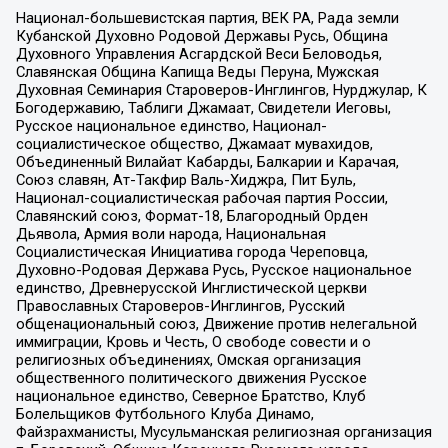
Национал-большевистская партия, ВЕК РА, Рада земли
Кубанской Духовно Родовой Державы Русь, Община
Духовного Управления Асгардской Веси Беловодья,
Славянская Община Капища Веды Перуна, Мужская
Духовная Семинария Староверов-Инглингов, Нурджулар, К
Богодержавию, Таблиги Джамаат, Свидетели Иеговы,
Русское национальное единство, Национал-
социалистическое общество, Джамаат мувахидов,
Объединенный Вилайат Кабарды, Балкарии и Карачая,
Союз славян, Ат-Такфир Валь-Хиджра, Пит Буль,
Национал-социалистическая рабочая партия России,
Славянский союз, Формат-18, Благородный Орден
Дьявола, Армия воли народа, Национальная
Социалистическая Инициатива города Череповца,
Духовно-Родовая Держава Русь, Русское национальное
единство, Древнерусской Инглистической церкви
Православных Староверов-Инглингов, Русский
общенациональный союз, Движение против нелегальной
иммиграции, Кровь и Честь, О свободе совести и о
религиозных объединениях, Омская организация
общественного политического движения Русское
национальное единство, Северное Братство, Клуб
Болельщиков Футбольного Клуба Динамо,
Файзрахманисты, Мусульманская религиозная организация