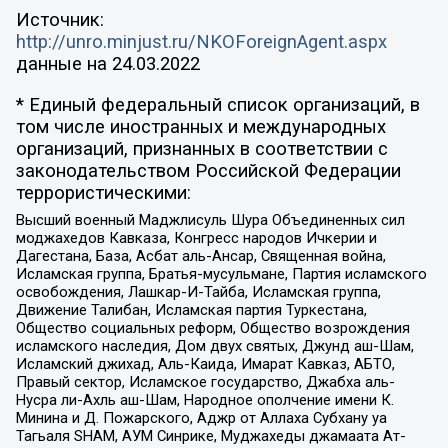
Источник:
http://unro.minjust.ru/NKOForeignAgent.aspx
данные на
24.03.2022
* Единый федеральный список организаций, в
том числе иностранных и международных
организаций, признанных в соответствии с
законодательством Российской Федерации
террористическими:
Высший военный Маджлисуль Шура Объединенных сил
моджахедов Кавказа, Конгресс народов Ичкерии и
Дагестана, База, Асбат аль-Ансар, Священная война,
Исламская группа, Братья-мусульмане, Партия исламского
освобождения, Лашкар-И-Тайба, Исламская группа,
Движение Талибан, Исламская партия Туркестана,
Общество социальных реформ, Общество возрождения
исламского наследия, Дом двух святых, Джунд аш-Шам,
Исламский джихад, Аль-Каида, Имарат Кавказ, АБТО,
Правый сектор, Исламское государство, Джабха аль-
Нусра ли-Ахль аш-Шам, Народное ополчение имени К.
Минина и Д. Пожарского, Аджр от Аллаха Субхану уа
Тагьаля SHAM, АУМ Синрике, Муджахеды джамаата Ат-