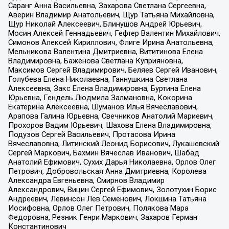
Саранг Анна Васильевна, Захарова Светлана Сергеевна,
Аверин Владимир Анатольевич, Щур Татьяна Михайловна,
Щур Николай Алексеевич, Блинушов Андрей Юрьевич,
Мосин Алексей Геннадьевич, Гефтер Валентин Михайлович,
Симонов Алексей Кириллович, Флиге Ирина Анатольевна,
Мельникова Валентина Дмитриевна, Вититинова Елена
Владимировна, Баженова Светлана Куприяновна,
Максимов Сергей Владимирович, Беляев Сергей Иванович,
Голубева Елена Николаевна, Ганнушкина Светлана
Алексеевна, Закс Елена Владимировна, Буртина Елена
Юрьевна, Гендель Людмила Залмановна, Кокорина
Екатерина Алексеевна, Шуманов Илья Вячеславович,
Арапова Галина Юрьевна, Свечников Анатолий Мариевич,
Прохоров Вадим Юрьевич, Шахова Елена Владимировна,
Подузов Сергей Васильевич, Протасова Ирина
Вячеславовна, Литинский Леонид Борисович, Лукашевский
Сергей Маркович, Бахмин Вячеслав Иванович, Шабад
Анатолий Ефимович, Сухих Дарья Николаевна, Орлов Олег
Петрович, Добровольская Анна Дмитриевна, Королева
Александра Евгеньевна, Смирнов Владимир
Александрович, Вицин Сергей Ефимович, Золотухин Борис
Андреевич, Левинсон Лев Семенович, Локшина Татьяна
Иосифовна, Орлов Олег Петрович, Полякова Мара
Федоровна, Резник Генри Маркович, Захаров Герман
Константинович