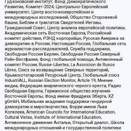
Гудзоновский институт, Фонд Демократического
Развития, Комитет-2024, Центрально-Европейский
университет, Центр восточноевропейских и
международных исследований, Общество Сторожевой
башни, Библии и трактатов Свидетелей Иеговы,
Гражданский Совет, Центр анализа европейской политики,
Академическая сеть Восточная Европа, Российский
комитет действия, РЭНД корпорейшн, Русская Америка за
демократию в России, Настоящая Россия, Глобальная сеть
журналистов-расследователей, Служба поддержки,
Свободная Россия Берлин, Свободная Россия Северный
Рейн-Вестфалия, Фонд глобальной помощи, Антивоенный
комитет России, Russie-Libertes, La Asocicion de Rusos
Libres, Союз за возвращение Северных территорий,
Крымскотатарский Ресурсный Центр, Глобальный союз
IndustriALL, Russian Election Monitor, Article 19, Мнение
медиа, Федерация анархического черного креста, Радио
Свободная Европа, Германское общество изучения
Восточной Европы, Фонд имени Фридриха Эберта, XZ
gGmbH, Мобильная академия поддержки гендерной
демократии и миротворчества, Форум имени Льва
Копелева, American Councils for International Education,
Cultural Vistas, Institute of International Education,
Антивоенное движение Антальи, Открытый диалог, Школа
международных отношений и государственной политики