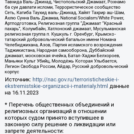
Тавхида Валь-Джихад, Чистопольский Джамаат, Рохнамо
ба суи давлати исломи, Террористическое сообщество
Сеть, Катиба Таухид валь-Джихад, Хайят Тахрир аш-Шам,
Ахлю Сунна Валь Джамаа, National Socialism/White Power,
Артподготовка, Религиозная группа “Джамаат “Красный
пахарь”, Колумбайн, Хатлонский джамаат, Мусульманская
религиозная группа п. Кушкуль г. Оренбург, Крымско-
татарский добровольческий батальон имени Номана
Челебиджихана, Азов, Партия исламского возрождения
Таджикистана, Народная самооборона, Дуббайский
джамаат, московская ячейка, Батал-Хаджи Белхороев,
Маньяки Культ Убийц, Молодёжь Которая Улыбается,
Легион Свобода России, Айдар, Русский добровольческий
корпус
Источник:
http://nac.gov.ru/terroristicheskie-i-
ekstremistskie-organizacii-i-materialy.html
данные
на
16.11.2023
* Перечень общественных объединений и
религиозных организаций в отношении
которых судом принято вступившее в
законную силу решение о ликвидации или
запрете деятельности: