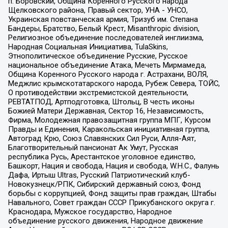
п. Боровский, Община Коренного Русского народа
Щелковского района, Правый сектор, УНА - УНСО,
Украинская повстанческая армия, Тризуб им. Степана
Бандеры, Братство, Белый Крест, Misanthropic division,
Религиозное объединение последователей инглиизма,
Народная Социальная Инициатива, TulaSkins,
Этнополитическое объединение Русские, Русское
национальное объединение Атака, Мечеть Мирмамеда,
Община Коренного Русского народа г. Астрахани, ВОЛЯ,
Меджлис крымскотатарского народа, Рубеж Севера, ТОЙС,
О противодействии экстремистской деятельности,
РЕВТАТПОД, Артподготовка, Штольц, В честь иконы
Божией Матери Державная, Сектор 16, Независимость,
Фирма, Молодежная правозащитная группа МПГ, Курсом
Правды и Единения, Каракольская инициативная группа,
Автоград Крю, Союз Славянских Сил Руси, Алля-Аят,
Благотворительный пансионат Ак Умут, Русская
республика Русь, Арестантское уголовное единство,
Башкорт, Нация и свобода, Нация и свобода, W.H.С., Фалунь
Дафа, Иртыш Ultras, Русский Патриотический клуб-
Новокузнецк/РПК, Сибирский державный союз, Фонд
борьбы с коррупцией, Фонд защиты прав граждан, Штабы
Навального, Совет граждан СССР Прикубанского округа г.
Краснодара, Мужское государство, Народное
объединение русского движения, Народное движение