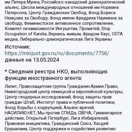
им Питера Мунка, Российско-канадский демократический
альянс, Школа международных отношений им Нормана
Патерсона, Центр Гражданских Свобод, Фонд Бориса
Немцова за Свободу, Фонд имени Фридриха Науманна за
свободу, Феминистское антивоенное сопротивление,
Комитет независимости Ингушетии, Прометей, Stop
Occupation of Karelia, Вернись живым, Фридом Хаус, СОТА
медиа, Либерально-демократическая Лига Украины
Источник:
https://minjust.gov.ru/ru/documents/7756/
данные на
13.05.2024
* Сведения реестра НКО, выполняющих
функции иностранного агента:
Лилит, Правозащитная группа Гражданин.Армия.Право,
Нижегородский центр немецкой и европейской культуры,
Центр гендерных исследований, Фонд защиты прав
граждан Штаб, Институт права и публичной политики,
Фонд борьбы с коррупцией, Альянс врачей,
НАСИЛИЮ.НЕТ, Мы против СПИДа, СВЕЧА, Гуманитарное
действие, Открытый Петербург, Лига Избирателей,
Правовая инициатива, Гражданский Союз, Хасдей
Ерушалаим, Центр поддержки и содействия развитию