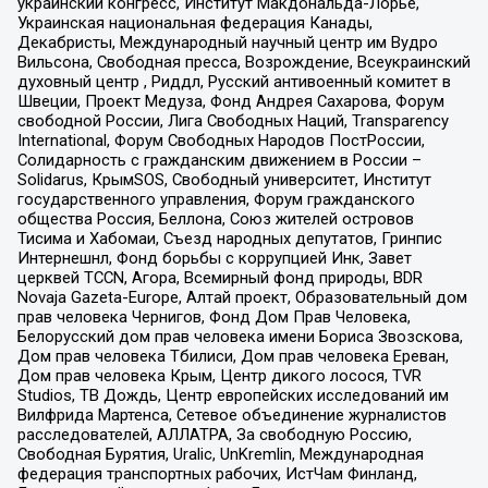
украинский конгресс, Институт Макдональда-Лорье,
Украинская национальная федерация Канады,
Декабристы, Международный научный центр им Вудро
Вильсона, Свободная пресса, Возрождение, Всеукраинский
духовный центр , Риддл, Русский антивоенный комитет в
Швеции, Проект Медуза, Фонд Андрея Сахарова, Форум
свободной России, Лига Свободных Наций, Transparеncy
International, Форум Свободных Народов ПостРоссии,
Солидарность с гражданским движением в России –
Solidarus, КрымSOS, Свободный университет, Институт
государственного управления, Форум гражданского
общества Россия, Беллона, Союз жителей островов
Тисима и Хабомаи, Съезд народных депутатов, Гринпис
Интернешнл, Фонд борьбы с коррупцией Инк, Завет
церквей TCCN, Агора, Всемирный фонд природы, BDR
Novaja Gazeta-Europe, Алтай проект, Образовательный дом
прав человека Чернигов, Фонд Дом Прав Человека,
Белорусский дом прав человека имени Бориса Звозскова,
Дом прав человека Тбилиси, Дом прав человека Ереван,
Дом прав человека Крым, Центр дикого лосося, TVR
Studios, ТВ Дождь, Центр европейских исследований им
Вилфрида Мартенса, Сетевое объединение журналистов
расследователей, АЛЛАТРА, За свободную Россию,
Свободная Бурятия, Uralic, UnKremlin, Международная
федерация транспортных рабочих, ИстЧам Финланд,