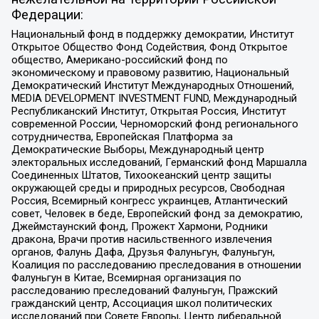
Федерации:
Национальный фонд в поддержку демократии, Институт
Открытое Общество Фонд Содействия, Фонд Открытое
общество, Американо-российский фонд по
экономическому и правовому развитию, Национальный
Демократический Институт Международных Отношений,
MEDIA DEVELOPMENT INVESTMENT FUND, Международный
Республиканский Институт, Открытая Россия, Институт
современной России, Черноморский фонд регионального
сотрудничества, Европейская Платформа за
Демократические Выборы, Международный центр
электоральных исследований, Германский фонд Маршалла
Соединенных Штатов, Тихоокеанский центр защиты
окружающей среды и природных ресурсов, Свободная
Россия, Всемирный конгресс украинцев, Атлантический
совет, Человек в беде, Европейский фонд за демократию,
Джеймстаунский фонд, Прожект Хармони, Родники
дракона, Врачи против насильственного извлечения
органов, Фалунь Дафа, Друзья Фалуньгун, Фалуньгун,
Коалиция по расследованию преследования в отношении
Фалуньгун в Китае, Всемирная организация по
расследованию преследований Фалуньгун, Пражский
гражданский центр, Ассоциация школ политических
исследований при Совете Европы, Центр либеральной