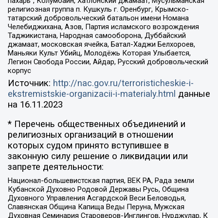
пахарь”, Колумбайн, Хатлонский джамаат, Мусульманская
религиозная группа п. Кушкуль г. Оренбург, Крымско-
татарский добровольческий батальон имени Номана
Челебиджихана, Азов, Партия исламского возрождения
Таджикистана, Народная самооборона, Дуббайский
джамаат, московская ячейка, Батал-Хаджи Белхороев,
Маньяки Культ Убийц, Молодёжь Которая Улыбается,
Легион Свобода России, Айдар, Русский добровольческий
корпус
Источник:
http://nac.gov.ru/terroristicheskie-i-
ekstremistskie-organizacii-i-materialy.html
данные
на
16.11.2023
* Перечень общественных объединений и
религиозных организаций в отношении
которых судом принято вступившее в
законную силу решение о ликвидации или
запрете деятельности:
Национал-большевистская партия, ВЕК РА, Рада земли
Кубанской Духовно Родовой Державы Русь, Община
Духовного Управления Асгардской Веси Беловодья,
Славянская Община Капища Веды Перуна, Мужская
Духовная Семинария Староверов-Инглингов, Нурджулар, К