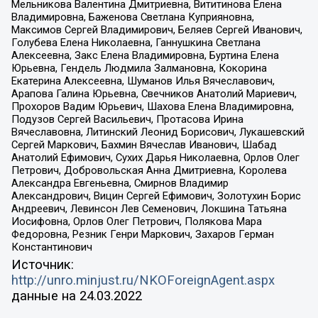
Мельникова Валентина Дмитриевна, Вититинова Елена
Владимировна, Баженова Светлана Куприяновна,
Максимов Сергей Владимирович, Беляев Сергей Иванович,
Голубева Елена Николаевна, Ганнушкина Светлана
Алексеевна, Закс Елена Владимировна, Буртина Елена
Юрьевна, Гендель Людмила Залмановна, Кокорина
Екатерина Алексеевна, Шуманов Илья Вячеславович,
Арапова Галина Юрьевна, Свечников Анатолий Мариевич,
Прохоров Вадим Юрьевич, Шахова Елена Владимировна,
Подузов Сергей Васильевич, Протасова Ирина
Вячеславовна, Литинский Леонид Борисович, Лукашевский
Сергей Маркович, Бахмин Вячеслав Иванович, Шабад
Анатолий Ефимович, Сухих Дарья Николаевна, Орлов Олег
Петрович, Добровольская Анна Дмитриевна, Королева
Александра Евгеньевна, Смирнов Владимир
Александрович, Вицин Сергей Ефимович, Золотухин Борис
Андреевич, Левинсон Лев Семенович, Локшина Татьяна
Иосифовна, Орлов Олег Петрович, Полякова Мара
Федоровна, Резник Генри Маркович, Захаров Герман
Константинович
Источник:
http://unro.minjust.ru/NKOForeignAgent.aspx
данные на
24.03.2022