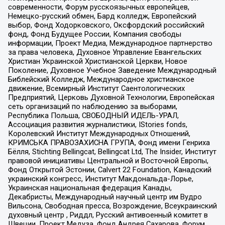
современности, Форум русскоязычных европейцев,
Немецко-русский обмен, Бард колледж, Европейский
выбор, Фонд Ходорковского, Оксфордский российский
фонд, Фонд Будущее России, Компания свободы
информации, Проект Медиа, Международное партнерство
за права человека, Духовное Управление Евангельских
Христиан Украинской Христианской Церкви, Новое
Поколение, Духовное Учебное Заведение Международный
Библейский Колледж, Международное христианское
движение, Всемирный Институт Саентологических
Предприятий, Церковь Духовной Технологии, Европейская
сеть организаций по наблюдению за выборами,
Республика Польша, СВОБОДНЫЙ ИДЕЛЬ-УРАЛ,
Ассоциация развития журналистики, IStories fonds,
Королевский Институт Международных Отношений,
КРИМСЬКА ПРАВОЗАХИСНА ГРУПА, Фонд имени Генриха
Бёлля, Stichting Bellingcat, Bellingcat Ltd, The Insider, Институт
правовой инициативы Центральной и Восточной Европы,
Фонд Открытой Эстонии, Calvert 22 Foundation, Канадский
украинский конгресс, Институт Макдональда-Лорье,
Украинская национальная федерация Канады,
Декабристы, Международный научный центр им Вудро
Вильсона, Свободная пресса, Возрождение, Всеукраинский
духовный центр , Риддл, Русский антивоенный комитет в
Швеции, Проект Медуза, Фонд Андрея Сахарова, Форум