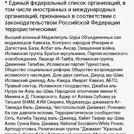
* Единый федеральный список организаций, в
том числе иностранных и международных
организаций, признанных в соответствии с
законодательством Российской Федерации
террористическими:
Высший военный Маджлисуль Шура Объединенных сил
моджахедов Кавказа, Конгресс народов Ичкерии и
Дагестана, База, Асбат аль-Ансар, Священная война,
Исламская группа, Братья-мусульмане, Партия исламского
освобождения, Лашкар-И-Тайба, Исламская группа,
Движение Талибан, Исламская партия Туркестана,
Общество социальных реформ, Общество возрождения
исламского наследия, Дом двух святых, Джунд аш-Шам,
Исламский джихад, Аль-Каида, Имарат Кавказ, АБТО,
Правый сектор, Исламское государство, Джабха аль-
Нусра ли-Ахль аш-Шам, Народное ополчение имени К.
Минина и Д. Пожарского, Аджр от Аллаха Субхану уа
Тагьаля SHAM, АУМ Синрике, Муджахеды джамаата Ат-
Тавхида Валь-Джихад, Чистопольский Джамаат, Рохнамо
ба суи давлати исломи, Террористическое сообщество
Сеть, Катиба Таухид валь-Джихад, Хайят Тахрир аш-Шам,
Ахлю Сунна Валь Джамаа, National Socialism/White Power,
Артподготовка, Религиозная группа “Джамаат “Красный