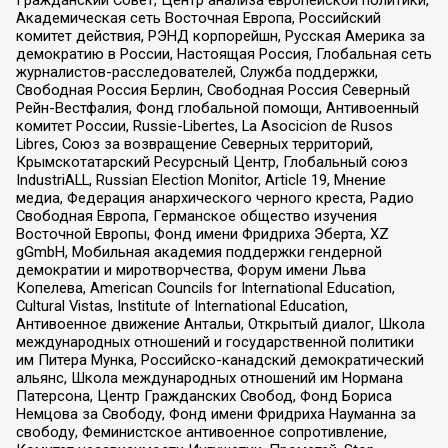
Гражданский Совет, Центр анализа европейской политики,
Академическая сеть Восточная Европа, Российский
комитет действия, РЭНД корпорейшн, Русская Америка за
демократию в России, Настоящая Россия, Глобальная сеть
журналистов-расследователей, Служба поддержки,
Свободная Россия Берлин, Свободная Россия Северный
Рейн-Вестфалия, Фонд глобальной помощи, Антивоенный
комитет России, Russie-Libertes, La Asocicion de Rusos
Libres, Союз за возвращение Северных территорий,
Крымскотатарский Ресурсный Центр, Глобальный союз
IndustriALL, Russian Election Monitor, Article 19, Мнение
медиа, Федерация анархического черного креста, Радио
Свободная Европа, Германское общество изучения
Восточной Европы, Фонд имени Фридриха Эберта, XZ
gGmbH, Мобильная академия поддержки гендерной
демократии и миротворчества, Форум имени Льва
Копелева, American Councils for International Education,
Cultural Vistas, Institute of International Education,
Антивоенное движение Антальи, Открытый диалог, Школа
международных отношений и государственной политики
им Питера Мунка, Российско-канадский демократический
альянс, Школа международных отношений им Нормана
Патерсона, Центр Гражданских Свобод, Фонд Бориса
Немцова за Свободу, Фонд имени Фридриха Науманна за
свободу, Феминистское антивоенное сопротивление,