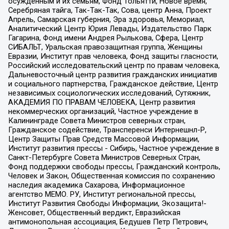
осужденным и их семьям, Фонд Тольятти, Новое время,
Серебряная тайга, Так-Так-Так, Сова, центр Анна, Проект
Апрель, Самарская губерния, Эра здоровья, Мемориал,
Аналитический Центр Юрия Левады, Издательство Парк
Гагарина, Фонд имени Андрея Рылькова, Сфера, Центр
СИБАЛЬТ, Уральская правозащитная группа, Женщины
Евразии, Институт прав человека, Фонд защиты гласности,
Российский исследовательский центр по правам человека,
Дальневосточный центр развития гражданских инициатив
и социального партнерства, Гражданское действие, Центр
независимых социологических исследований, Сутяжник,
АКАДЕМИЯ ПО ПРАВАМ ЧЕЛОВЕКА, Центр развития
некоммерческих организаций, Частное учреждение в
Калининграде Совета Министров северных стран,
Гражданское содействие, Трансперенси Интернешнл-Р,
Центр Защиты Прав Средств Массовой Информации,
Институт развития прессы - Сибирь, Частное учреждение в
Санкт-Петербурге Совета Министров Северных Стран,
Фонд поддержки свободы прессы, Гражданский контроль,
Человек и Закон, Общественная комиссия по сохранению
наследия академика Сахарова, Информационное
агентство МЕМО. РУ, Институт региональной прессы,
Институт Развития Свободы Информации, Экозащита!-
Женсовет, Общественный вердикт, Евразийская
антимонопольная ассоциация, Бедушев Петр Петрович,