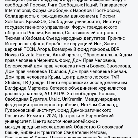
свободной России, Лига Свободных Наций, Transparеncy
International, Форум Свободных Народов ПостРоссии,
Солидарность с гражданским движением в России –
Solidarus, КрымSOS, Свободный университет, Институт
государственного управления, Форум гражданского
общества Россия, Беллона, Союз жителей островов
Тисима и Хабомаи, Съезд народных депутатов, Гринпис
Интернешнл, Фонд борьбы с коррупцией Инк, Завет
церквей TCCN, Агора, Всемирный фонд природы, BDR
Novaja Gazeta-Europe, Алтай проект, Образовательный дом
прав человека Чернигов, Фонд Дом Прав Человека,
Белорусский дом прав человека имени Бориса Звозскова,
Дом прав человека Тбилиси, Дом прав человека Ереван,
Дом прав человека Крым, Центр дикого лосося, TVR
Studios, ТВ Дождь, Центр европейских исследований им
Вилфрида Мартенса, Сетевое объединение журналистов
расследователей, АЛЛАТРА, За свободную Россию,
Свободная Бурятия, Uralic, UnKremlin, Международная
федерация транспортных рабочих, ИстЧам Финланд,
Гудзоновский институт, Фонд Демократического
Развития, Комитет-2024, Центрально-Европейский
университет, Центр восточноевропейских и
международных исследований, Общество Сторожевой
башни, Библии и трактатов Свидетелей Иеговы,