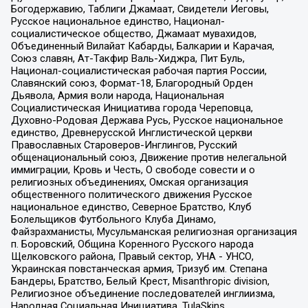
Богодержавию, Таблиги Джамаат, Свидетели Иеговы,
Русское национальное единство, Национал-
социалистическое общество, Джамаат мувахидов,
Объединенный Вилайат Кабарды, Балкарии и Карачая,
Союз славян, Ат-Такфир Валь-Хиджра, Пит Буль,
Национал-социалистическая рабочая партия России,
Славянский союз, Формат-18, Благородный Орден
Дьявола, Армия воли народа, Национальная
Социалистическая Инициатива города Череповца,
Духовно-Родовая Держава Русь, Русское национальное
единство, Древнерусской Инглистической церкви
Православных Староверов-Инглингов, Русский
общенациональный союз, Движение против нелегальной
иммиграции, Кровь и Честь, О свободе совести и о
религиозных объединениях, Омская организация
общественного политического движения Русское
национальное единство, Северное Братство, Клуб
Болельщиков Футбольного Клуба Динамо,
Файзрахманисты, Мусульманская религиозная организация
п. Боровский, Община Коренного Русского народа
Щелковского района, Правый сектор, УНА - УНСО,
Украинская повстанческая армия, Тризуб им. Степана
Бандеры, Братство, Белый Крест, Misanthropic division,
Религиозное объединение последователей инглиизма,
Народная Социальная Инициатива, TulaSkins,