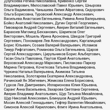
Дзугкоева Регина Николаевна, Кривенко Сергей
Владимирович, Милославский Павел Юрьевич, Шнырова
Ольга Вадимовна, Чанышева Лилия Айратовна, Сидорович
Ольга Борисовна, Туровский Александр Алексеевич,
Васильева Анастасия Евгеньевна, Ривина Анна Валерьевна,
Бойко Анатолий Николаевич, Дугин Сергей Георгиевич,
Пивоваров Андрей Сергеевич, Аверин Виталий Евгеньевич,
Барахоев Магомед Бекханович, Шарипков Олег
Викторович, Мошель Ирина Ароновна, Шведов Григорий
Сергеевич, Пономарев Лев Александрович, Каргалицкий
Борис Юльевич, Созаев Валерий Валерьевич, Исламов
Тимур Рифгатович, Романова Ольга Евгеньевна, Щаров
Сергей Алексадрович, Цирульников Борис Альбертович,
Гасан Ольга Павловна, Паутов Юрий Анатольевич,
Верховский Александр Маркович, Пислакова-Паркер
Марина Петровна, Кочеткова Татьяна Владимировна,
Чуркина Наталья Валерьевна, Акимова Татьяна
Николаевна, Золотарева Екатерина Александровна,
Рачинский Ян Збигневич, Жемкова Елена Борисовна,
Гудков Лев Дмитриевич, Илларионова Юлия Юрьевна,
Саранг Анна Васильевна, Захарова Светлана Сергеевна,
Аверин Владимир Анатольевич, Щур Татьяна Михайловна,
Щур Николай Алексеевич, Блинушов Андрей Юрьевич,
Мосин Алексей Геннадьевич, Гефтер Валентин Михайлович,
Симонов Алексей Кириллович, Флиге Ирина Анатольевна,