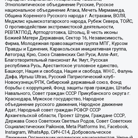
Этнополитическое объединение Русские, Русское
национальное объединение Атака, Мечеть Мирмамеда,
Община Коренного Русского народа г. Астрахани, ВОЛЯ,
Меджлис крымскотатарского народа, Рубеж Севера, ТОЙС,
О противодействии экстремистской деятельности,
РЕВТАТПОД, Артподготовка, Штольц, В честь иконы
Божией Матери Державная, Сектор 16, Независимость,
Фирма, Молодежная правозащитная группа МПГ, Курсом
Правды и Единения, Каракольская инициативная группа,
Автоград Крю, Союз Славянских Сил Руси, Алля-Аят,
Благотворительный пансионат Ак Умут, Русская
республика Русь, Арестантское уголовное единство,
Башкорт, Нация и свобода, Нация и свобода, W.H.С., Фалунь
Дафа, Иртыш Ultras, Русский Патриотический клуб-
Новокузнецк/РПК, Сибирский державный союз, Фонд
борьбы с коррупцией, Фонд защиты прав граждан, Штабы
Навального, Совет граждан СССР Прикубанского округа г.
Краснодара, Мужское государство, Народное
объединение русского движения, Народное движение
Адат, Народный совет граждан РСФСР СССР
Архангельской области, Проект Штурм, Граждане СССР,
Держава Союз Советских Светлых Родов, Совет Советских
Социалистических Районов, Meta Platforms Inc, Facebook,
Instagram, WhatsApp, СИЧ-С14, Добровольческое
Движение Организации украинских националистов, Черный