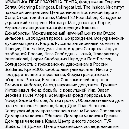
КРИМСЬКА ПРАВОЗАХИСНА ГРУПА, Фонд имени Генриха
Бёлля, Stichting Bellingcat, Bellingcat Ltd, The Insider, Институт
правовой инициативы Центральной и Восточной Европы,
Фонд Открытой Эстонии, Calvert 22 Foundation, Канадский
украинский конгресс, Институт Макдональда-Лорье,
Украинская национальная федерация Канады,
Декабристы, Международный научный центр им Вудро
Вильсона, Свободная пресса, Возрождение, Всеукраинский
духовный центр , Риддл, Русский антивоенный комитет в
Швеции, Проект Медуза, Фонд Андрея Сахарова, Форум
свободной России, Лига Свободных Наций, Transparеncy
International, Форум Свободных Народов ПостРоссии,
Солидарность с гражданским движением в России –
Solidarus, КрымSOS, Свободный университет, Институт
государственного управления, Форум гражданского
общества Россия, Беллона, Союз жителей островов
Тисима и Хабомаи, Съезд народных депутатов, Гринпис
Интернешнл, Фонд борьбы с коррупцией Инк, Завет
церквей TCCN, Агора, Всемирный фонд природы, BDR
Novaja Gazeta-Europe, Алтай проект, Образовательный дом
прав человека Чернигов, Фонд Дом Прав Человека,
Белорусский дом прав человека имени Бориса Звозскова,
Дом прав человека Тбилиси, Дом прав человека Ереван,
Дом прав человека Крым, Центр дикого лосося, TVR
Studios, ТВ Дождь, Центр европейских исследований им