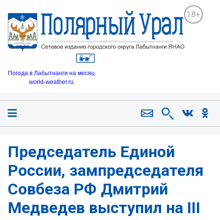
18+
Погода в Лабытнанги на месяц
world-weather.ru
Председатель Единой
России, зампредседателя
Совбеза РФ Дмитрий
Медведев выступил на III