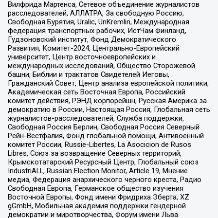
Вилфрида Мартенса, Сетевое объединение журналистов
расследователей, АЛЛАТРА, За свободную Россию,
Свободная Бурятия, Uralic, UnKremlin, Международная
федерация транспортных рабочих, ИстЧам Финланд,
Гудзоновский институт, Фонд Демократического
Развития, Комитет-2024, Центрально-Европейский
университет, Центр восточноевропейских и
международных исследований, Общество Сторожевой
башни, Библии и трактатов Свидетелей Иеговы,
Гражданский Совет, Центр анализа европейской политики,
Академическая сеть Восточная Европа, Российский
комитет действия, РЭНД корпорейшн, Русская Америка за
демократию в России, Настоящая Россия, Глобальная сеть
журналистов-расследователей, Служба поддержки,
Свободная Россия Берлин, Свободная Россия Северный
Рейн-Вестфалия, Фонд глобальной помощи, Антивоенный
комитет России, Russie-Libertes, La Asocicion de Rusos
Libres, Союз за возвращение Северных территорий,
Крымскотатарский Ресурсный Центр, Глобальный союз
IndustriALL, Russian Election Monitor, Article 19, Мнение
медиа, Федерация анархического черного креста, Радио
Свободная Европа, Германское общество изучения
Восточной Европы, Фонд имени Фридриха Эберта, XZ
gGmbH, Мобильная академия поддержки гендерной
демократии и миротворчества, Форум имени Льва