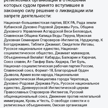
религиозных организаций в отношении
которых судом принято вступившее в
законную силу решение о ликвидации или
запрете деятельности:
Национал-большевистская партия, ВЕК РА, Рада земли
Кубанской Духовно Родовой Державы Русь, Община
Духовного Управления Асгардской Веси Беловодья,
Славянская Община Капища Веды Перуна, Мужская
Духовная Семинария Староверов-Инглингов, Нурджулар, К
Богодержавию, Таблиги Джамаат, Свидетели Иеговы,
Русское национальное единство, Национал-
социалистическое общество, Джамаат мувахидов,
Объединенный Вилайат Кабарды, Балкарии и Карачая,
Союз славян, Ат-Такфир Валь-Хиджра, Пит Буль,
Национал-социалистическая рабочая партия России,
Славянский союз, Формат-18, Благородный Орден
Дьявола, Армия воли народа, Национальная
Социалистическая Инициатива города Череповца,
Духовно-Родовая Держава Русь, Русское национальное
единство, Древнерусской Инглистической церкви
Православных Староверов-Инглингов, Русский
общенациональный союз, Движение против нелегальной
иммиграции, Кровь и Честь, О свободе совести и о
религиозных объединениях, Омская организация