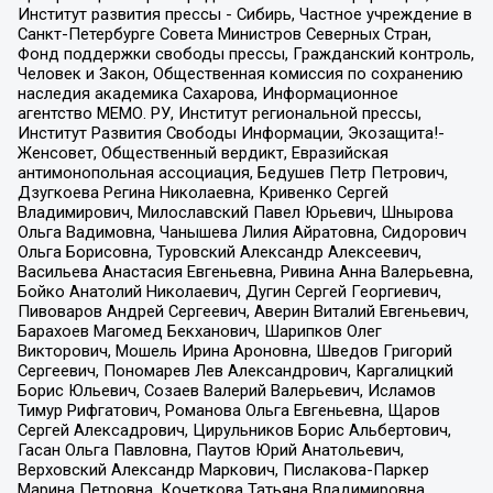
Институт развития прессы - Сибирь, Частное учреждение в
Санкт-Петербурге Совета Министров Северных Стран,
Фонд поддержки свободы прессы, Гражданский контроль,
Человек и Закон, Общественная комиссия по сохранению
наследия академика Сахарова, Информационное
агентство МЕМО. РУ, Институт региональной прессы,
Институт Развития Свободы Информации, Экозащита!-
Женсовет, Общественный вердикт, Евразийская
антимонопольная ассоциация, Бедушев Петр Петрович,
Дзугкоева Регина Николаевна, Кривенко Сергей
Владимирович, Милославский Павел Юрьевич, Шнырова
Ольга Вадимовна, Чанышева Лилия Айратовна, Сидорович
Ольга Борисовна, Туровский Александр Алексеевич,
Васильева Анастасия Евгеньевна, Ривина Анна Валерьевна,
Бойко Анатолий Николаевич, Дугин Сергей Георгиевич,
Пивоваров Андрей Сергеевич, Аверин Виталий Евгеньевич,
Барахоев Магомед Бекханович, Шарипков Олег
Викторович, Мошель Ирина Ароновна, Шведов Григорий
Сергеевич, Пономарев Лев Александрович, Каргалицкий
Борис Юльевич, Созаев Валерий Валерьевич, Исламов
Тимур Рифгатович, Романова Ольга Евгеньевна, Щаров
Сергей Алексадрович, Цирульников Борис Альбертович,
Гасан Ольга Павловна, Паутов Юрий Анатольевич,
Верховский Александр Маркович, Пислакова-Паркер
Марина Петровна, Кочеткова Татьяна Владимировна,