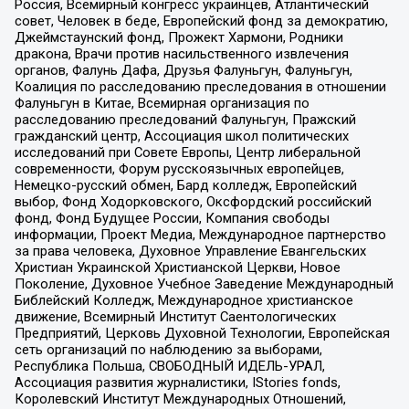
Россия, Всемирный конгресс украинцев, Атлантический
совет, Человек в беде, Европейский фонд за демократию,
Джеймстаунский фонд, Прожект Хармони, Родники
дракона, Врачи против насильственного извлечения
органов, Фалунь Дафа, Друзья Фалуньгун, Фалуньгун,
Коалиция по расследованию преследования в отношении
Фалуньгун в Китае, Всемирная организация по
расследованию преследований Фалуньгун, Пражский
гражданский центр, Ассоциация школ политических
исследований при Совете Европы, Центр либеральной
современности, Форум русскоязычных европейцев,
Немецко-русский обмен, Бард колледж, Европейский
выбор, Фонд Ходорковского, Оксфордский российский
фонд, Фонд Будущее России, Компания свободы
информации, Проект Медиа, Международное партнерство
за права человека, Духовное Управление Евангельских
Христиан Украинской Христианской Церкви, Новое
Поколение, Духовное Учебное Заведение Международный
Библейский Колледж, Международное христианское
движение, Всемирный Институт Саентологических
Предприятий, Церковь Духовной Технологии, Европейская
сеть организаций по наблюдению за выборами,
Республика Польша, СВОБОДНЫЙ ИДЕЛЬ-УРАЛ,
Ассоциация развития журналистики, IStories fonds,
Королевский Институт Международных Отношений,