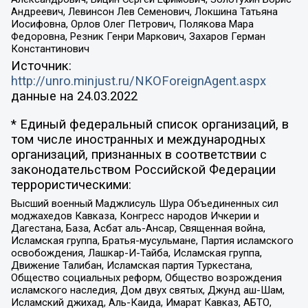
Андреевич, Левинсон Лев Семенович, Локшина Татьяна
Иосифовна, Орлов Олег Петрович, Полякова Мара
Федоровна, Резник Генри Маркович, Захаров Герман
Константинович
Источник:
http://unro.minjust.ru/NKOForeignAgent.aspx
данные на
24.03.2022
* Единый федеральный список организаций, в
том числе иностранных и международных
организаций, признанных в соответствии с
законодательством Российской Федерации
террористическими:
Высший военный Маджлисуль Шура Объединенных сил
моджахедов Кавказа, Конгресс народов Ичкерии и
Дагестана, База, Асбат аль-Ансар, Священная война,
Исламская группа, Братья-мусульмане, Партия исламского
освобождения, Лашкар-И-Тайба, Исламская группа,
Движение Талибан, Исламская партия Туркестана,
Общество социальных реформ, Общество возрождения
исламского наследия, Дом двух святых, Джунд аш-Шам,
Исламский джихад, Аль-Каида, Имарат Кавказ, АБТО,