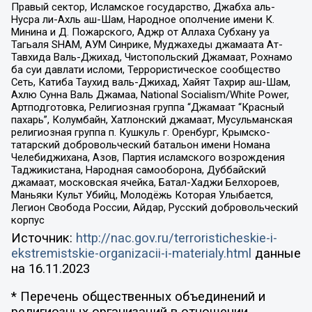
Правый сектор, Исламское государство, Джабха аль-
Нусра ли-Ахль аш-Шам, Народное ополчение имени К.
Минина и Д. Пожарского, Аджр от Аллаха Субхану уа
Тагьаля SHAM, АУМ Синрике, Муджахеды джамаата Ат-
Тавхида Валь-Джихад, Чистопольский Джамаат, Рохнамо
ба суи давлати исломи, Террористическое сообщество
Сеть, Катиба Таухид валь-Джихад, Хайят Тахрир аш-Шам,
Ахлю Сунна Валь Джамаа, National Socialism/White Power,
Артподготовка, Религиозная группа “Джамаат “Красный
пахарь”, Колумбайн, Хатлонский джамаат, Мусульманская
религиозная группа п. Кушкуль г. Оренбург, Крымско-
татарский добровольческий батальон имени Номана
Челебиджихана, Азов, Партия исламского возрождения
Таджикистана, Народная самооборона, Дуббайский
джамаат, московская ячейка, Батал-Хаджи Белхороев,
Маньяки Культ Убийц, Молодёжь Которая Улыбается,
Легион Свобода России, Айдар, Русский добровольческий
корпус
Источник:
http://nac.gov.ru/terroristicheskie-i-
ekstremistskie-organizacii-i-materialy.html
данные
на
16.11.2023
* Перечень общественных объединений и