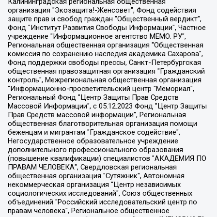
Калининградская региональная общественная организация "Экозащита!-Женсовет", Фонд содействия защите прав и свобод граждан "Общественный вердикт", Фонд "Институт Развития Свободы Информации", Частное учреждение "Информационное агентство МЕМО. РУ", Региональная общественная организация "Общественная комиссия по сохранению наследия академика Сахарова", Фонд поддержки свободы прессы, Санкт-Петербургская общественная правозащитная организация "Гражданский контроль", Межрегиональная общественная организация "Информационно-просветительский центр "Мемориал", Региональный Фонд "Центр Защиты Прав Средств Массовой Информации", с 05.12.2023 Фонд "Центр Защиты Прав Средств массовой информации", Региональная общественная благотворительная организация помощи беженцам и мигрантам "Гражданское содействие", Негосударственное образовательное учреждение дополнительного профессионального образования (повышение квалификации) специалистов "АКАДЕМИЯ ПО ПРАВАМ ЧЕЛОВЕКА", Свердловская региональная общественная организация "Сутяжник", Автономная некоммерческая организация "Центр независимых социологических исследований", Союз общественных объединений "Российский исследовательский центр по правам человека", Региональное общественное учреждение научно-информационный центр "МЕМОРИАЛ", Некоммерческая организация "Фонд защиты гласности", Автономная некоммерческая организация "Институт прав человека", Городская общественная организация "Екатеринбургское общество "МЕМОРИАЛ", Городская общественная организация "Рязанское историко-просветительское и правозащитное общество "Мемориал" (Рязанский Мемориал), Челябинский региональный орган общественной самодеятельности – женское общественное объединение "Женщины Евразии", Челябинский региональный орган общественной самодеятельности "Уральская правозащитная группа", Фонд содействия защите здоровья и социальной справедливости имени Андрея Рылькова, Автономная Некоммерческая Организация "Аналитический Центр Юрия Левады", Автономная некоммерческая организация социальной поддержки населения "Проект Апрель", Региональная общественная организация помощи женщинам и детям, находящимся в кризисной ситуации "Информационно-методический центр "Анна", Фонд содействия развитию массовых коммуникаций и правовому просвещению "Так-так-Так", Фонд содействия устойчивому развитию "Серебряная тайга", Свердловский региональный общественный фонд социальных проектов "Новое время", "Idel.Реалии", Кавказ.Реалии, Крым.Реалии, Телеканал Настоящее Время, Татаро-башкирская служба Радио Свобода (Azatliq Radiosi), Радио Свободная Европа/Радио Свобода (PCE/PC), "Сибирь.Реалии", "Фактограф", Благотворительный фонд помощи осужденным и их семьям, Автономная некоммерческая организация "Институт глобализации и социальных движений", Фонд "В защиту прав заключенных", Частное учреждение "Центр поддержки и содействия развитию средств массовой информации", Пензенский региональный общественный благотворительный фонд "Гражданский союз", "Север.Реалии", Некоммерческая организация Фонд "Правовая инициатива", Общество с ограниченной ответственностью "Радио Свободная Европа/Радио Свобода", Чешское информационное агентство "MEDIUM-ORIENT", Красноярская региональная общественная организация "Мы против СПИДа", Камалягин Денис Николаевич, Маркелов Сергей Евгеньевич, Пономарев Лев Александрович, Савицкая Людмила Алексеевна, Автономная некоммерческая организация "Центр по работе с проблемой насилия "НАСИЛИЮ.НЕТ", Межрегиональный профессиональный союз работников здравоохранения "Альянс врачей", Юридическое лицо, зарегистрированное в Латвийской Республике, SIA "Medusa Project" (регистрационный номер 40103797863, дата регистрации 10.06.2014), Некоммерческая организация "Фонд по борьбе с коррупцией", Автономная некоммерческая организация "Институт права и публичной политики", Баданин Роман Сергеевич, Гликин Максим Александрович, Железнова Мария Михайловна, Лукьянова Юлия Сергеевна, Маетная Елизавета Витальевна, Маняхин Петр Борисович, Чуракова Ольга Владимировна, Ярош Юлия Петровна, Юридическое лицо "The Insider SIA", зарегистрированное в Риге, Латвийская Республика (дата регистрации 26.06.2015), являющееся администратором доменного имени интернет-издания "The Insider SIA", https://theins.ru, Постернак Алексей Евгеньевич, Рубин Михаил Аркадьевич, Анин Роман Александрович, Юридическое лицо Istories fonds, зарегистрированное в Латвийской Республике (регистрационный номер 50008295751, дата регистрации 24.02.2020), Великовский Дмитрий Александрович, Долинина Ирина Николаевна, Мароховская Алеся Алексеевна, Шлейнов Роман Юрьевич, Шмагун Олеся Валентиновна, Общество с ограниченной ответственностью "Альтаир 2021", Общество с ограниченной ответственностью "Вега 2021", Общество с ограниченной ответственностью "Главный редактор 2021", Общество с ограниченной ответственностью "Ромашки монолит", Важенков Артем Валерьевич, Ивановская областная общественная организация "Центр гендерных исследований", Гурман Юрий Альбертович, Медиапроект "ОВД-Инфо", Егоров Владимир Владимирович, Жилинский Владимир Александрович, Общество с ограниченной ответственностью "ЗП", Иванова София Юрьевна, Карезина Инна Павловна, Кильтау Екатерина Викторовна, Петров Алексей Викторович, Пискунов Сергей Евгеньевич, Смирнов Сергей Сергеевич, Тихонов Михаил Сергеевич, Общество с ограниченной ответственностью "ЖУРНАЛИСТ-ИНОСТРАННЫЙ АГЕНТ", Арапова Галина Юрьевна, Вольтская Татьяна Анатольевна, Американская компания "Mason G.E.S. Anonymous Foundation" (США), являющаяся владельцем интернет-издания https://mnews.world/, Компания "Stichting Bellingcat", зарегистрированная в Нидерландах (дата регистрации 11.07.2018), Захаров Андрей Вячеславович, Клепиковская Екатерина Дмитриевна, Общество с ограниченной ответственностью "МЕМО", Перл Роман Александрович, Симонов Евгений Алексеевич, Соловьева Елена Анатольевна, Сотников Даниил Владимирович, Сурначева Елизавета Дмитриевна, Автономная некоммерческая организация по защите прав человека и информированию населения "Якутия – Наше Мнение", Общество с ограниченной ответственностью "Москоу диджитал медиа", с 26.01.2023 Общество с ограниченной ответственностью "Чайка Белые сады", Ветошкина Валерия Валерьевна, Заговора Максим Александрович, Межрегиональное общественное движение "Российская ЛГБТ - сеть", Оленичев Максим Владимирович, Павлов Иван Юрьевич, Скворцова Елена Сергеевна, Общество с ограниченной ответственностью "Как бы инагент", Кочетков Игорь Викторович, Общество с ограниченной ответственностью "Честные выборы", Еланчик Олег Александрович, Общество с ограниченной ответственностью "Нобелевский призыв", Гималова Регина Эмилевна, Григорьев Андрей Валерьевич, Григорьева Алина Александровна, Ассоциация по содействию защите прав призывников, альтернативнослужащих и военнослужащих "Правозащитная группа "Гражданин.Армия.Право", Хисамова Регина Фаритовна, Автономная некоммерческая организация по реализации социально-правовых программ "Лилит", Дальневосточное общественное движение "Маяк", Санкт-Петербургская ЛГБТ-инициативная группа "Выход", Инициативная группа ЛГБТ+ "Реверс", Алексеев Андрей Викторович, Бекбулатова Таисия Львовна, Беляев Иван Михайлович, Владыкина Елена Сергеевна, Гельман Марат Александрович, Никульшина Вероника Юрьевна, Толоконникова Надежда Андреевна, Шендерович Виктор Анатольевич, Общество с ограниченной ответственностью "Данное сообщение", Общество с ограниченной ответственностью Издательский дом "Новая глава", Айнбиндер Александра Александровна, Московский комьюнити-центр для ЛГБТ+инициатив, Благотворительный фонд развития филантропии, Deutsche Welle (Германия, Kurt-Schumacher-Strasse 3, 53113 Bonn), Борзунова Мария Михайловна, Воробьев Виктор Викторович, Голубева Анна Львовна, Константинова Алла Михайловна, Малкова Ирина Владимировна, Мурадов Мурад Абдулгалимович, Осетинская Елизавета Николаевна, Понасенков Евгений Николаевич, Ганапольский Матвей Юрьевич, Киселев Евгений Алексеевич, Борухович Ирина Григорьевна, Дремин Иван Тимофеевич, Дубровский Дмитрий Викторович, Красноярская региональная общественная организация поддержки и развития альтернативных образовательных технологий и межкультурных коммуникаций "ИНТЕРРА", Маяковская Екатерина Алексеевна, Фейгин Марк Захарович, Филимонов Андрей Викторович, Дзугкоева Регина Николаевна, Доброхотов Роман Александрович, Дудь Юрий Александрович, Елкин Сергей Владимирович, Кругликов Кирилл Игоревич, Сабунаева Мария Леонидовна, Семенов Алексей Владимирович, Шаинян Карен Багратович, Шульман Екатерина Михайловна, Асафьев Артур Валерьевич, Вахштайн Виктор Семенович, Венедиктов Алексей Алексеевич, Лушникова Екатерина Евгеньевна, Волков Леонид Михайлович, Невзоров Александр Глебович, Пархоменко Сергей Борисович, Сироткин Ярослав Николаевич, Кара-Мурза Владимир Владимирович, Баранова Наталья Владимировна, Гозман Леонид Яковлевич, Кагарлицкий Борис Юльевич, Климарев Михаил Валерьевич, Милов Владимир Станиславович, Автономная некоммерческая организация Краснодарский центр современного искусства "Типография", Моргенштерн Алишер Тагирович, Соболь Любовь Эдуардовна, Общество с ограниченной ответственностью "ЛИЗА НОРМ", Каспаров Гарри Кимович, Ходорковский Михаил Борисович, Общество с ограниченной ответственностью "Апрельские тезисы", Данилович Ирина Брониславовна, Кашин Олег Владимирович, Петров Николай Владимирович, Пивоваров Алексей Владимирович, Соколов Михаил Владимирович, Цветкова Юлия Владимировна, Чичваркин Евгений Александрович, Комитет против пыток/Команда против пыток, Общество с ограниченной ответственностью "Первый научный", Общество с ограниченной ответственностью "Вертолет и ко", Белоцерковская Вероника Борисовна, Кац Максим Евгеньевич, Лазарева Татьяна Юрьевна, Шаведдинов Руслан Табризович, Яшин Илья Валерьевич, Общество с ограниченной ответственностью "Иноагент ААВ", Алешковский Дмитрий Петрович, Альбац Евгения Марковна, Быков Дмитрий Львович, Галямина Юлия Евгеньевна, Лойко Сергей Леонидович, Мартынов Кирилл Константинович, Медведев Сергей Александрович, Крашенинников Федор Геннадиевич, Гордеева Катерина Вл