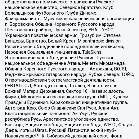
общественного политического движения Русское
национальное единство, Северное Братство, Клуб
Болельщиков Футбольного Клуба Динамо,
Файзрахманисты, Мусульманская религиозная организация
п. Боровский, Община Коренного Русского народа
Щелковского района, Правый сектор, УНА - УНСО,
Украинская повстанческая армия, Тризуб им. Степана
Бандеры, Братство, Белый Крест, Misanthropic division,
Религиозное объединение последователей инглиизма,
Народная Социальная Инициатива, TulaSkins,
Этнополитическое объединение Русские, Русское
национальное объединение Атака, Мечеть Мирмамеда,
Община Коренного Русского народа г. Астрахани, ВОЛЯ,
Меджлис крымскотатарского народа, Рубеж Севера, ТОЙС,
О противодействии экстремистской деятельности,
РЕВТАТПОД, Артподготовка, Штольц, В честь иконы
Божией Матери Державная, Сектор 16, Независимость,
Фирма, Молодежная правозащитная группа МПГ, Курсом
Правды и Единения, Каракольская инициативная группа,
Автоград Крю, Союз Славянских Сил Руси, Алля-Аят,
Благотворительный пансионат Ак Умут, Русская
республика Русь, Арестантское уголовное единство,
Башкорт, Нация и свобода, Нация и свобода, W.H.С., Фалунь
Дафа, Иртыш Ultras, Русский Патриотический клуб-
Новокузнецк/РПК, Сибирский державный союз, Фонд