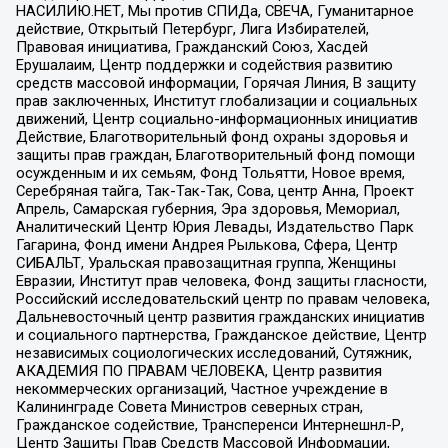
НАСИЛИЮ.НЕТ, Мы против СПИДа, СВЕЧА, Гуманитарное
действие, Открытый Петербург, Лига Избирателей,
Правовая инициатива, Гражданский Союз, Хасдей
Ерушалаим, Центр поддержки и содействия развитию
средств массовой информации, Горячая Линия, В защиту
прав заключенных, Институт глобализации и социальных
движений, Центр социально-информационных инициатив
Действие, Благотворительный фонд охраны здоровья и
защиты прав граждан, Благотворительный фонд помощи
осужденным и их семьям, Фонд Тольятти, Новое время,
Серебряная тайга, Так-Так-Так, Сова, центр Анна, Проект
Апрель, Самарская губерния, Эра здоровья, Мемориал,
Аналитический Центр Юрия Левады, Издательство Парк
Гагарина, Фонд имени Андрея Рылькова, Сфера, Центр
СИБАЛЬТ, Уральская правозащитная группа, Женщины
Евразии, Институт прав человека, Фонд защиты гласности,
Российский исследовательский центр по правам человека,
Дальневосточный центр развития гражданских инициатив
и социального партнерства, Гражданское действие, Центр
независимых социологических исследований, Сутяжник,
АКАДЕМИЯ ПО ПРАВАМ ЧЕЛОВЕКА, Центр развития
некоммерческих организаций, Частное учреждение в
Калининграде Совета Министров северных стран,
Гражданское содействие, Трансперенси Интернешнл-Р,
Центр Защиты Прав Средств Массовой Информации,