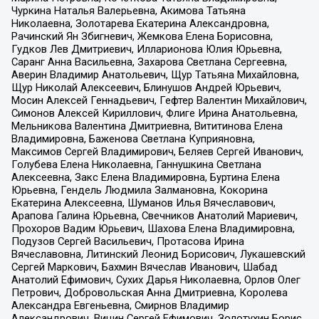
Чуркина Наталья Валерьевна, Акимова Татьяна
Николаевна, Золотарева Екатерина Александровна,
Рачинский Ян Збигневич, Жемкова Елена Борисовна,
Гудков Лев Дмитриевич, Илларионова Юлия Юрьевна,
Саранг Анна Васильевна, Захарова Светлана Сергеевна,
Аверин Владимир Анатольевич, Щур Татьяна Михайловна,
Щур Николай Алексеевич, Блинушов Андрей Юрьевич,
Мосин Алексей Геннадьевич, Гефтер Валентин Михайлович,
Симонов Алексей Кириллович, Флиге Ирина Анатольевна,
Мельникова Валентина Дмитриевна, Вититинова Елена
Владимировна, Баженова Светлана Куприяновна,
Максимов Сергей Владимирович, Беляев Сергей Иванович,
Голубева Елена Николаевна, Ганнушкина Светлана
Алексеевна, Закс Елена Владимировна, Буртина Елена
Юрьевна, Гендель Людмила Залмановна, Кокорина
Екатерина Алексеевна, Шуманов Илья Вячеславович,
Арапова Галина Юрьевна, Свечников Анатолий Мариевич,
Прохоров Вадим Юрьевич, Шахова Елена Владимировна,
Подузов Сергей Васильевич, Протасова Ирина
Вячеславовна, Литинский Леонид Борисович, Лукашевский
Сергей Маркович, Бахмин Вячеслав Иванович, Шабад
Анатолий Ефимович, Сухих Дарья Николаевна, Орлов Олег
Петрович, Добровольская Анна Дмитриевна, Королева
Александра Евгеньевна, Смирнов Владимир
Александрович, Вицин Сергей Ефимович, Золотухин Борис