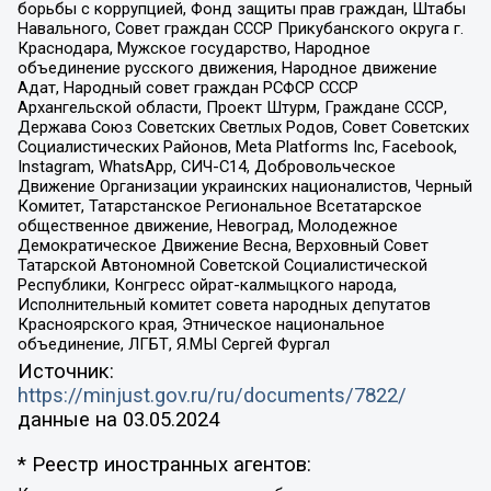
борьбы с коррупцией, Фонд защиты прав граждан, Штабы
Навального, Совет граждан СССР Прикубанского округа г.
Краснодара, Мужское государство, Народное
объединение русского движения, Народное движение
Адат, Народный совет граждан РСФСР СССР
Архангельской области, Проект Штурм, Граждане СССР,
Держава Союз Советских Светлых Родов, Совет Советских
Социалистических Районов, Meta Platforms Inc, Facebook,
Instagram, WhatsApp, СИЧ-С14, Добровольческое
Движение Организации украинских националистов, Черный
Комитет, Татарстанское Региональное Всетатарское
общественное движение, Невоград, Молодежное
Демократическое Движение Весна, Верховный Совет
Татарской Автономной Советской Социалистической
Республики, Конгресс ойрат-калмыцкого народа,
Исполнительный комитет совета народных депутатов
Красноярского края, Этническое национальное
объединение, ЛГБТ, Я.МЫ Сергей Фургал
Источник:
https://minjust.gov.ru/ru/documents/7822/
данные на
03.05.2024
* Реестр иностранных агентов: