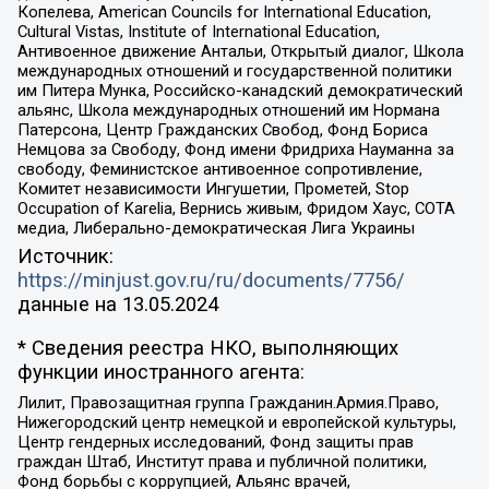
Копелева, American Councils for International Education,
Cultural Vistas, Institute of International Education,
Антивоенное движение Антальи, Открытый диалог, Школа
международных отношений и государственной политики
им Питера Мунка, Российско-канадский демократический
альянс, Школа международных отношений им Нормана
Патерсона, Центр Гражданских Свобод, Фонд Бориса
Немцова за Свободу, Фонд имени Фридриха Науманна за
свободу, Феминистское антивоенное сопротивление,
Комитет независимости Ингушетии, Прометей, Stop
Occupation of Karelia, Вернись живым, Фридом Хаус, СОТА
медиа, Либерально-демократическая Лига Украины
Источник:
https://minjust.gov.ru/ru/documents/7756/
данные на
13.05.2024
* Сведения реестра НКО, выполняющих
функции иностранного агента:
Лилит, Правозащитная группа Гражданин.Армия.Право,
Нижегородский центр немецкой и европейской культуры,
Центр гендерных исследований, Фонд защиты прав
граждан Штаб, Институт права и публичной политики,
Фонд борьбы с коррупцией, Альянс врачей,