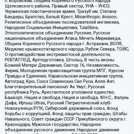
п. Боровский, Община Коренного Русского народа
Щелковского района, Правый сектор, УНА - УНСО,
Украинская повстанческая армия, Тризуб им. Степана
Бандеры, Братство, Белый Крест, Misanthropic division,
Религиозное объединение последователей инглиизма,
Народная Социальная Инициатива, TulaSkins,
Этнополитическое объединение Русские, Русское
национальное объединение Атака, Мечеть Мирмамеда,
Община Коренного Русского народа г. Астрахани, ВОЛЯ,
Меджлис крымскотатарского народа, Рубеж Севера, ТОЙС,
О противодействии экстремистской деятельности,
РЕВТАТПОД, Артподготовка, Штольц, В честь иконы
Божией Матери Державная, Сектор 16, Независимость,
Фирма, Молодежная правозащитная группа МПГ, Курсом
Правды и Единения, Каракольская инициативная группа,
Автоград Крю, Союз Славянских Сил Руси, Алля-Аят,
Благотворительный пансионат Ак Умут, Русская
республика Русь, Арестантское уголовное единство,
Башкорт, Нация и свобода, Нация и свобода, W.H.С., Фалунь
Дафа, Иртыш Ultras, Русский Патриотический клуб-
Новокузнецк/РПК, Сибирский державный союз, Фонд
борьбы с коррупцией, Фонд защиты прав граждан, Штабы
Навального, Совет граждан СССР Прикубанского округа г.
Краснодара, Мужское государство, Народное
объединение русского движения, Народное движение