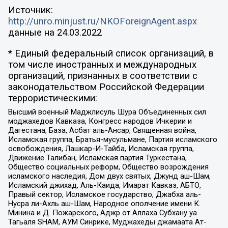
Источник:
http://unro.minjust.ru/NKOForeignAgent.aspx
данные на
24.03.2022
* Единый федеральный список организаций, в
том числе иностранных и международных
организаций, признанных в соответствии с
законодательством Российской Федерации
террористическими:
Высший военный Маджлисуль Шура Объединенных сил
моджахедов Кавказа, Конгресс народов Ичкерии и
Дагестана, База, Асбат аль-Ансар, Священная война,
Исламская группа, Братья-мусульмане, Партия исламского
освобождения, Лашкар-И-Тайба, Исламская группа,
Движение Талибан, Исламская партия Туркестана,
Общество социальных реформ, Общество возрождения
исламского наследия, Дом двух святых, Джунд аш-Шам,
Исламский джихад, Аль-Каида, Имарат Кавказ, АБТО,
Правый сектор, Исламское государство, Джабха аль-
Нусра ли-Ахль аш-Шам, Народное ополчение имени К.
Минина и Д. Пожарского, Аджр от Аллаха Субхану уа
Тагьаля SHAM, АУМ Синрике, Муджахеды джамаата Ат-