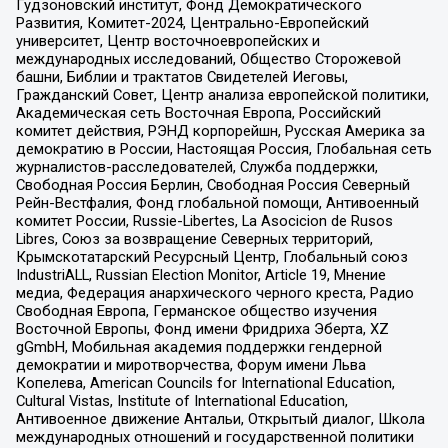
Гудзоновский институт, Фонд Демократического
Развития, Комитет-2024, Центрально-Европейский
университет, Центр восточноевропейских и
международных исследований, Общество Сторожевой
башни, Библии и трактатов Свидетелей Иеговы,
Гражданский Совет, Центр анализа европейской политики,
Академическая сеть Восточная Европа, Российский
комитет действия, РЭНД корпорейшн, Русская Америка за
демократию в России, Настоящая Россия, Глобальная сеть
журналистов-расследователей, Служба поддержки,
Свободная Россия Берлин, Свободная Россия Северный
Рейн-Вестфалия, Фонд глобальной помощи, Антивоенный
комитет России, Russie-Libertes, La Asocicion de Rusos
Libres, Союз за возвращение Северных территорий,
Крымскотатарский Ресурсный Центр, Глобальный союз
IndustriALL, Russian Election Monitor, Article 19, Мнение
медиа, Федерация анархического черного креста, Радио
Свободная Европа, Германское общество изучения
Восточной Европы, Фонд имени Фридриха Эберта, XZ
gGmbH, Мобильная академия поддержки гендерной
демократии и миротворчества, Форум имени Льва
Копелева, American Councils for International Education,
Cultural Vistas, Institute of International Education,
Антивоенное движение Антальи, Открытый диалог, Школа
международных отношений и государственной политики