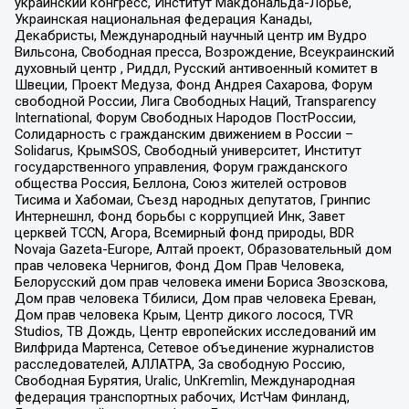
украинский конгресс, Институт Макдональда-Лорье,
Украинская национальная федерация Канады,
Декабристы, Международный научный центр им Вудро
Вильсона, Свободная пресса, Возрождение, Всеукраинский
духовный центр , Риддл, Русский антивоенный комитет в
Швеции, Проект Медуза, Фонд Андрея Сахарова, Форум
свободной России, Лига Свободных Наций, Transparеncy
International, Форум Свободных Народов ПостРоссии,
Солидарность с гражданским движением в России –
Solidarus, КрымSOS, Свободный университет, Институт
государственного управления, Форум гражданского
общества Россия, Беллона, Союз жителей островов
Тисима и Хабомаи, Съезд народных депутатов, Гринпис
Интернешнл, Фонд борьбы с коррупцией Инк, Завет
церквей TCCN, Агора, Всемирный фонд природы, BDR
Novaja Gazeta-Europe, Алтай проект, Образовательный дом
прав человека Чернигов, Фонд Дом Прав Человека,
Белорусский дом прав человека имени Бориса Звозскова,
Дом прав человека Тбилиси, Дом прав человека Ереван,
Дом прав человека Крым, Центр дикого лосося, TVR
Studios, ТВ Дождь, Центр европейских исследований им
Вилфрида Мартенса, Сетевое объединение журналистов
расследователей, АЛЛАТРА, За свободную Россию,
Свободная Бурятия, Uralic, UnKremlin, Международная
федерация транспортных рабочих, ИстЧам Финланд,