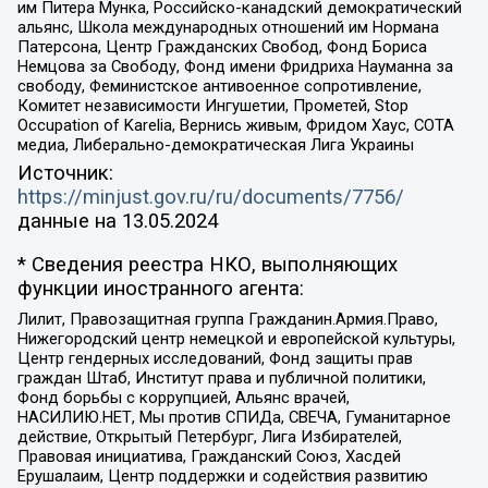
им Питера Мунка, Российско-канадский демократический
альянс, Школа международных отношений им Нормана
Патерсона, Центр Гражданских Свобод, Фонд Бориса
Немцова за Свободу, Фонд имени Фридриха Науманна за
свободу, Феминистское антивоенное сопротивление,
Комитет независимости Ингушетии, Прометей, Stop
Occupation of Karelia, Вернись живым, Фридом Хаус, СОТА
медиа, Либерально-демократическая Лига Украины
Источник:
https://minjust.gov.ru/ru/documents/7756/
данные на
13.05.2024
* Сведения реестра НКО, выполняющих
функции иностранного агента:
Лилит, Правозащитная группа Гражданин.Армия.Право,
Нижегородский центр немецкой и европейской культуры,
Центр гендерных исследований, Фонд защиты прав
граждан Штаб, Институт права и публичной политики,
Фонд борьбы с коррупцией, Альянс врачей,
НАСИЛИЮ.НЕТ, Мы против СПИДа, СВЕЧА, Гуманитарное
действие, Открытый Петербург, Лига Избирателей,
Правовая инициатива, Гражданский Союз, Хасдей
Ерушалаим, Центр поддержки и содействия развитию