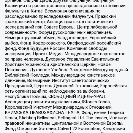
органов, Фалунь Дафа, Друзья Фалуньгун, Фалуньгун,
Коалиция по расследованию преследования в отношении
Фалуньгун в Китае, Всемирная организация по
расследованию преследований Фалуньгун, Пражский
гражданский центр, Ассоциация школ политических
исследований при Совете Европы, Центр либеральной
современности, Форум русскоязычных европейцев,
Немецко-русский обмен, Бард колледж, Европейский
выбор, Фонд Ходорковского, Оксфордский российский
фонд, Фонд Будущее России, Компания свободы
информации, Проект Медиа, Международное партнерство
за права человека, Духовное Управление Евангельских
Христиан Украинской Христианской Церкви, Новое
Поколение, Духовное Учебное Заведение Международный
Библейский Колледж, Международное христианское
движение, Всемирный Институт Саентологических
Предприятий, Церковь Духовной Технологии, Европейская
сеть организаций по наблюдению за выборами,
Республика Польша, СВОБОДНЫЙ ИДЕЛЬ-УРАЛ,
Ассоциация развития журналистики, IStories fonds,
Королевский Институт Международных Отношений,
КРИМСЬКА ПРАВОЗАХИСНА ГРУПА, Фонд имени Генриха
Бёлля, Stichting Bellingcat, Bellingcat Ltd, The Insider, Институт
правовой инициативы Центральной и Восточной Европы,
Фонд Открытой Эстонии, Calvert 22 Foundation, Канадский