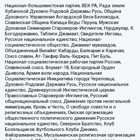
Национал-большевистская партия, ВЕК РА, Рада земли
Кубанской Духовно Родовой Державы Русь, Община
Духовного Управления Асгардской Веси Беловодья,
Славянская Община Капища Веды Перуна, Мужская
Духовная Семинария Староверов-Инглингов, Нурджулар, К
Богодержавию, Таблиги Джамаат, Свидетели Иеговы,
Русское национальное единство, Национал-
социалистическое общество, Джамаат мувахидов,
Объединенный Вилайат Кабарды, Балкарии и Карачая,
Союз славян, Ат-Такфир Валь-Хиджра, Пит Буль,
Национал-социалистическая рабочая партия России,
Славянский союз, Формат-18, Благородный Орден
Дьявола, Армия воли народа, Национальная
Социалистическая Инициатива города Череповца,
Духовно-Родовая Держава Русь, Русское национальное
единство, Древнерусской Инглистической церкви
Православных Староверов-Инглингов, Русский
общенациональный союз, Движение против нелегальной
иммиграции, Кровь и Честь, О свободе совести и о
религиозных объединениях, Омская организация
общественного политического движения Русское
национальное единство, Северное Братство, Клуб
Болельщиков Футбольного Клуба Динамо,
Файзрахманисты, Мусульманская религиозная организация