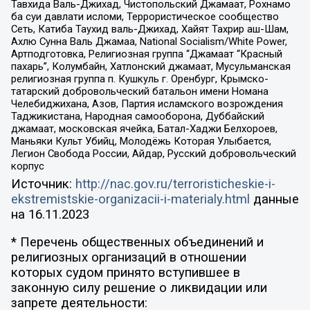
Тавхида Валь-Джихад, Чистопольский Джамаат, Рохнамо
ба суи давлати исломи, Террористическое сообщество
Сеть, Катиба Таухид валь-Джихад, Хайят Тахрир аш-Шам,
Ахлю Сунна Валь Джамаа, National Socialism/White Power,
Артподготовка, Религиозная группа “Джамаат “Красный
пахарь”, Колумбайн, Хатлонский джамаат, Мусульманская
религиозная группа п. Кушкуль г. Оренбург, Крымско-
татарский добровольческий батальон имени Номана
Челебиджихана, Азов, Партия исламского возрождения
Таджикистана, Народная самооборона, Дуббайский
джамаат, московская ячейка, Батал-Хаджи Белхороев,
Маньяки Культ Убийц, Молодёжь Которая Улыбается,
Легион Свобода России, Айдар, Русский добровольческий
корпус
Источник:
http://nac.gov.ru/terroristicheskie-i-
ekstremistskie-organizacii-i-materialy.html
данные
на
16.11.2023
* Перечень общественных объединений и
религиозных организаций в отношении
которых судом принято вступившее в
законную силу решение о ликвидации или
запрете деятельности: