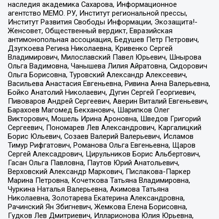
наследия академика Сахарова, Информационное
агентство МЕМО. РУ, Институт региональной прессы,
Институт Развития Свободы Информации, Экозащита!-
Женсовет, Общественный вердикт, Евразийская
антимонопольная ассоциация, Бедушев Петр Петрович,
Дзугкоева Регина Николаевна, Кривенко Сергей
Владимирович, Милославский Павел Юрьевич, Шнырова
Ольга Вадимовна, Чанышева Лилия Айратовна, Сидорович
Ольга Борисовна, Туровский Александр Алексеевич,
Васильева Анастасия Евгеньевна, Ривина Анна Валерьевна,
Бойко Анатолий Николаевич, Дугин Сергей Георгиевич,
Пивоваров Андрей Сергеевич, Аверин Виталий Евгеньевич,
Барахоев Магомед Бекханович, Шарипков Олег
Викторович, Мошель Ирина Ароновна, Шведов Григорий
Сергеевич, Пономарев Лев Александрович, Каргалицкий
Борис Юльевич, Созаев Валерий Валерьевич, Исламов
Тимур Рифгатович, Романова Ольга Евгеньевна, Щаров
Сергей Алексадрович, Цирульников Борис Альбертович,
Гасан Ольга Павловна, Паутов Юрий Анатольевич,
Верховский Александр Маркович, Пислакова-Паркер
Марина Петровна, Кочеткова Татьяна Владимировна,
Чуркина Наталья Валерьевна, Акимова Татьяна
Николаевна, Золотарева Екатерина Александровна,
Рачинский Ян Збигневич, Жемкова Елена Борисовна,
Гудков Лев Дмитриевич, Илларионова Юлия Юрьевна,