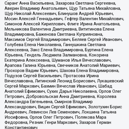
Саранг Анна Васильевна, Захарова Светлана Сергеевна,
Аверин Владимир Анатольевич, Щур Татьяна Михайловна,
Щур Николай Алексеевич, Блинушов Андрей Юрьевич,
Мосин Алексей Геннадьевич, Гефтер Валентин Михайлович,
Симонов Алексей Кириллович, Флиге Ирина Анатольевна,
Мельникова Валентина Дмитриевна, Вититинова Елена
Владимировна, Баженова Светлана Куприяновна,
Максимов Сергей Владимирович, Беляев Сергей Иванович,
Голубева Елена Николаевна, Ганнушкина Светлана
Алексеевна, Закс Елена Владимировна, Буртина Елена
Юрьевна, Гендель Людмила Залмановна, Кокорина
Екатерина Алексеевна, Шуманов Илья Вячеславович,
Арапова Галина Юрьевна, Свечников Анатолий Мариевич,
Прохоров Вадим Юрьевич, Шахова Елена Владимировна,
Подузов Сергей Васильевич, Протасова Ирина
Вячеславовна, Литинский Леонид Борисович, Лукашевский
Сергей Маркович, Бахмин Вячеслав Иванович, Шабад
Анатолий Ефимович, Сухих Дарья Николаевна, Орлов Олег
Петрович, Добровольская Анна Дмитриевна, Королева
Александра Евгеньевна, Смирнов Владимир
Александрович, Вицин Сергей Ефимович, Золотухин Борис
Андреевич, Левинсон Лев Семенович, Локшина Татьяна
Иосифовна, Орлов Олег Петрович, Полякова Мара
Федоровна, Резник Генри Маркович, Захаров Герман
Константинович