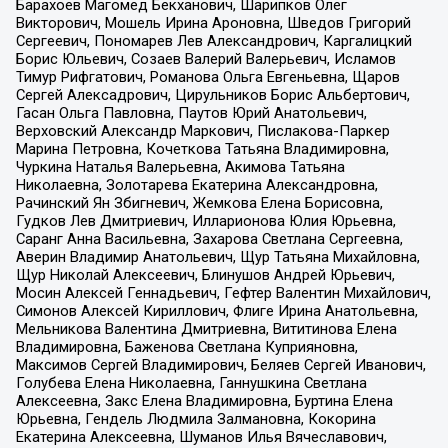
Барахоев Магомед Бекханович, Шарипков Олег
Викторович, Мошель Ирина Ароновна, Шведов Григорий
Сергеевич, Пономарев Лев Александрович, Каргалицкий
Борис Юльевич, Созаев Валерий Валерьевич, Исламов
Тимур Рифгатович, Романова Ольга Евгеньевна, Щаров
Сергей Алексадрович, Цирульников Борис Альбертович,
Гасан Ольга Павловна, Паутов Юрий Анатольевич,
Верховский Александр Маркович, Пислакова-Паркер
Марина Петровна, Кочеткова Татьяна Владимировна,
Чуркина Наталья Валерьевна, Акимова Татьяна
Николаевна, Золотарева Екатерина Александровна,
Рачинский Ян Збигневич, Жемкова Елена Борисовна,
Гудков Лев Дмитриевич, Илларионова Юлия Юрьевна,
Саранг Анна Васильевна, Захарова Светлана Сергеевна,
Аверин Владимир Анатольевич, Щур Татьяна Михайловна,
Щур Николай Алексеевич, Блинушов Андрей Юрьевич,
Мосин Алексей Геннадьевич, Гефтер Валентин Михайлович,
Симонов Алексей Кириллович, Флиге Ирина Анатольевна,
Мельникова Валентина Дмитриевна, Вититинова Елена
Владимировна, Баженова Светлана Куприяновна,
Максимов Сергей Владимирович, Беляев Сергей Иванович,
Голубева Елена Николаевна, Ганнушкина Светлана
Алексеевна, Закс Елена Владимировна, Буртина Елена
Юрьевна, Гендель Людмила Залмановна, Кокорина
Екатерина Алексеевна, Шуманов Илья Вячеславович,