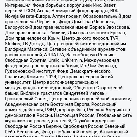
Интернешнл, Фонд борьбы с коррупцией Инк, Завет
церквей TCCN, Агора, Всемирный фонд природы, BDR
Novaja Gazeta-Europe, Алтай проект, Образовательный дом
прав человека Чернигов, Фонд Дом Прав Человека,
Белорусский дом прав человека имени Бориса Звозскова,
Дом прав человека Тбилиси, Дом прав человека Ереван,
Дом прав человека Крым, Центр дикого лосося, TVR
Studios, ТВ Дождь, Центр европейских исследований им
Вилфрида Мартенса, Сетевое объединение журналистов
расследователей, АЛЛАТРА, За свободную Россию,
Свободная Бурятия, Uralic, UnKremlin, Международная
федерация транспортных рабочих, ИстЧам Финланд,
Гудзоновский институт, Фонд Демократического
Развития, Комитет-2024, Центрально-Европейский
университет, Центр восточноевропейских и
международных исследований, Общество Сторожевой
башни, Библии и трактатов Свидетелей Иеговы,
Гражданский Совет, Центр анализа европейской политики,
Академическая сеть Восточная Европа, Российский
комитет действия, РЭНД корпорейшн, Русская Америка за
демократию в России, Настоящая Россия, Глобальная сеть
журналистов-расследователей, Служба поддержки,
Свободная Россия Берлин, Свободная Россия Северный
Рейн-Вестфалия, Фонд глобальной помощи, Антивоенный