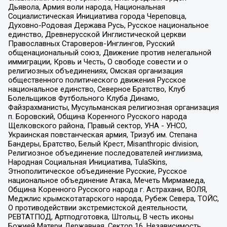
Дьявола, Армия воли народа, Национальная
Социалистическая Инициатива города Череповца,
Духовно-Родовая Держава Русь, Русское национальное
единство, Древнерусской Инглистической церкви
Православных Староверов-Инглингов, Русский
общенациональный союз, Движение против нелегальной
иммиграции, Кровь и Честь, О свободе совести и о
религиозных объединениях, Омская организация
общественного политического движения Русское
национальное единство, Северное Братство, Клуб
Болельщиков Футбольного Клуба Динамо,
Файзрахманисты, Мусульманская религиозная организация
п. Боровский, Община Коренного Русского народа
Щелковского района, Правый сектор, УНА - УНСО,
Украинская повстанческая армия, Тризуб им. Степана
Бандеры, Братство, Белый Крест, Misanthropic division,
Религиозное объединение последователей инглиизма,
Народная Социальная Инициатива, TulaSkins,
Этнополитическое объединение Русские, Русское
национальное объединение Атака, Мечеть Мирмамеда,
Община Коренного Русского народа г. Астрахани, ВОЛЯ,
Меджлис крымскотатарского народа, Рубеж Севера, ТОЙС,
О противодействии экстремистской деятельности,
РЕВТАТПОД, Артподготовка, Штольц, В честь иконы
Божией Матери Державная, Сектор 16, Независимость,