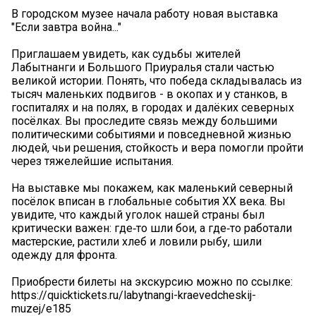
В городском музее начала работу новая выставка
"Если завтра война..."
Приглашаем увидеть, как судьбы жителей
Лабытнанги и Большого Приуралья стали частью
великой истории. Понять, что победа складывалась из
тысяч маленьких подвигов - в окопах и у станков, в
госпиталях и на полях, в городах и далёких северных
посёлках. Вы проследите связь между большими
политическими событиями и повседневной жизнью
людей, чьи решения, стойкость и вера помогли пройти
через тяжелейшие испытания.
На выставке мы покажем, как маленький северный
посёлок вписан в глобальные события XX века. Вы
увидите, что каждый уголок нашей страны был
критически важен: где‑то шли бои, а где‑то работали
мастерские, растили хлеб и ловили рыбу, шили
одежду для фронта.
Приобрести билеты на экскурсию можно по ссылке:
https://quicktickets.ru/labytnangi-kraevedcheskij-
muzej/e185