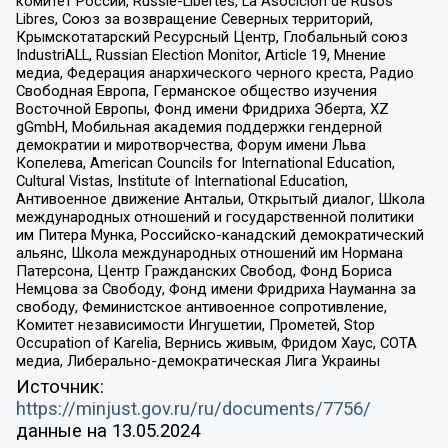
комитет России, Russie-Libertes, La Asocicion de Rusos
Libres, Союз за возвращение Северных территорий,
Крымскотатарский Ресурсный Центр, Глобальный союз
IndustriALL, Russian Election Monitor, Article 19, Мнение
медиа, Федерация анархического черного креста, Радио
Свободная Европа, Германское общество изучения
Восточной Европы, Фонд имени Фридриха Эберта, XZ
gGmbH, Мобильная академия поддержки гендерной
демократии и миротворчества, Форум имени Льва
Копелева, American Councils for International Education,
Cultural Vistas, Institute of International Education,
Антивоенное движение Антальи, Открытый диалог, Школа
международных отношений и государственной политики
им Питера Мунка, Российско-канадский демократический
альянс, Школа международных отношений им Нормана
Патерсона, Центр Гражданских Свобод, Фонд Бориса
Немцова за Свободу, Фонд имени Фридриха Науманна за
свободу, Феминистское антивоенное сопротивление,
Комитет независимости Ингушетии, Прометей, Stop
Occupation of Karelia, Вернись живым, Фридом Хаус, СОТА
медиа, Либерально-демократическая Лига Украины
Источник:
https://minjust.gov.ru/ru/documents/7756/
данные на
13.05.2024