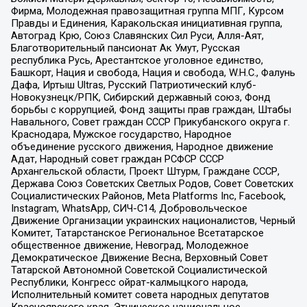
Фирма, Молодежная правозащитная группа МПГ, Курсом
Правды и Единения, Каракольская инициативная группа,
Автоград Крю, Союз Славянских Сил Руси, Алля-Аят,
Благотворительный пансионат Ак Умут, Русская
республика Русь, Арестантское уголовное единство,
Башкорт, Нация и свобода, Нация и свобода, W.H.С., Фалунь
Дафа, Иртыш Ultras, Русский Патриотический клуб-
Новокузнецк/РПК, Сибирский державный союз, Фонд
борьбы с коррупцией, Фонд защиты прав граждан, Штабы
Навального, Совет граждан СССР Прикубанского округа г.
Краснодара, Мужское государство, Народное
объединение русского движения, Народное движение
Адат, Народный совет граждан РСФСР СССР
Архангельской области, Проект Штурм, Граждане СССР,
Держава Союз Советских Светлых Родов, Совет Советских
Социалистических Районов, Meta Platforms Inc, Facebook,
Instagram, WhatsApp, СИЧ-С14, Добровольческое
Движение Организации украинских националистов, Черный
Комитет, Татарстанское Региональное Всетатарское
общественное движение, Невоград, Молодежное
Демократическое Движение Весна, Верховный Совет
Татарской Автономной Советской Социалистической
Республики, Конгресс ойрат-калмыцкого народа,
Исполнительный комитет совета народных депутатов
Красноярского края, Этническое национальное