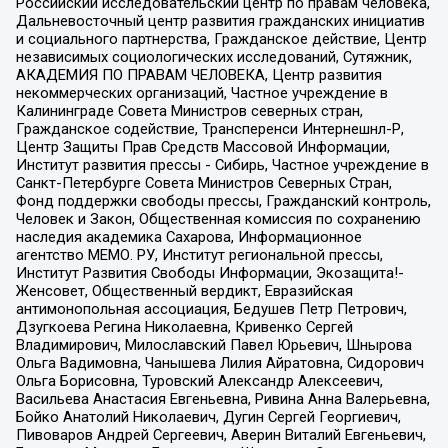
Российский исследовательский центр по правам человека,
Дальневосточный центр развития гражданских инициатив
и социального партнерства, Гражданское действие, Центр
независимых социологических исследований, Сутяжник,
АКАДЕМИЯ ПО ПРАВАМ ЧЕЛОВЕКА, Центр развития
некоммерческих организаций, Частное учреждение в
Калининграде Совета Министров северных стран,
Гражданское содействие, Трансперенси Интернешнл-Р,
Центр Защиты Прав Средств Массовой Информации,
Институт развития прессы - Сибирь, Частное учреждение в
Санкт-Петербурге Совета Министров Северных Стран,
Фонд поддержки свободы прессы, Гражданский контроль,
Человек и Закон, Общественная комиссия по сохранению
наследия академика Сахарова, Информационное
агентство МЕМО. РУ, Институт региональной прессы,
Институт Развития Свободы Информации, Экозащита!-
Женсовет, Общественный вердикт, Евразийская
антимонопольная ассоциация, Бедушев Петр Петрович,
Дзугкоева Регина Николаевна, Кривенко Сергей
Владимирович, Милославский Павел Юрьевич, Шнырова
Ольга Вадимовна, Чанышева Лилия Айратовна, Сидорович
Ольга Борисовна, Туровский Александр Алексеевич,
Васильева Анастасия Евгеньевна, Ривина Анна Валерьевна,
Бойко Анатолий Николаевич, Дугин Сергей Георгиевич,
Пивоваров Андрей Сергеевич, Аверин Виталий Евгеньевич,