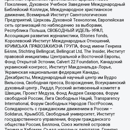
Поколение, Духовное Учебное Заведение Международный
Библейский Колледж, Международное христианское
движение, Всемирный Институт Саентологических
Предприятий, Церковь Духовной Технологии, Европейская
сеть организаций по наблюдению за выборами,
Республика Польша, СВОБОДНЫЙ ИДЕЛЬ-УРАЛ,
Ассоциация развития журналистики, IStories fonds,
Королевский Институт Международных Отношений,
КРИМСЬКА ПРАВОЗАХИСНА ГРУПА, Фонд имени Генриха
Бёлля, Stichting Bellingcat, Bellingcat Ltd, The Insider, Институт
правовой инициативы Центральной и Восточной Европы,
Фонд Открытой Эстонии, Calvert 22 Foundation, Канадский
украинский конгресс, Институт Макдональда-Лорье,
Украинская национальная федерация Канады,
Декабристы, Международный научный центр им Вудро
Вильсона, Свободная пресса, Возрождение, Всеукраинский
духовный центр , Риддл, Русский антивоенный комитет в
Швеции, Проект Медуза, Фонд Андрея Сахарова, Форум
свободной России, Лига Свободных Наций, Transparеncy
International, Форум Свободных Народов ПостРоссии,
Солидарность с гражданским движением в России –
Solidarus, КрымSOS, Свободный университет, Институт
государственного управления, Форум гражданского
общества Россия, Беллона, Союз жителей островов
Тисима и Хабомаи, Съезд народных депутатов, Гринпис