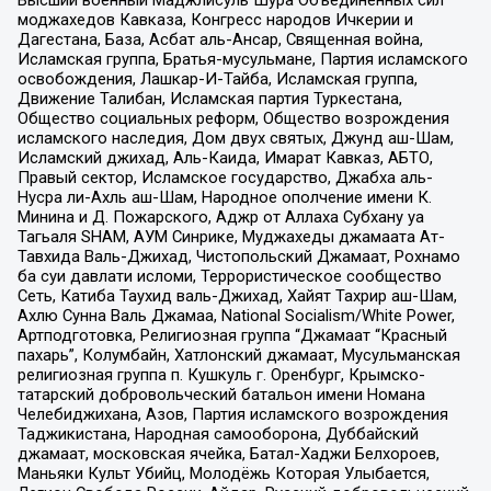
Высший военный Маджлисуль Шура Объединенных сил
моджахедов Кавказа, Конгресс народов Ичкерии и
Дагестана, База, Асбат аль-Ансар, Священная война,
Исламская группа, Братья-мусульмане, Партия исламского
освобождения, Лашкар-И-Тайба, Исламская группа,
Движение Талибан, Исламская партия Туркестана,
Общество социальных реформ, Общество возрождения
исламского наследия, Дом двух святых, Джунд аш-Шам,
Исламский джихад, Аль-Каида, Имарат Кавказ, АБТО,
Правый сектор, Исламское государство, Джабха аль-
Нусра ли-Ахль аш-Шам, Народное ополчение имени К.
Минина и Д. Пожарского, Аджр от Аллаха Субхану уа
Тагьаля SHAM, АУМ Синрике, Муджахеды джамаата Ат-
Тавхида Валь-Джихад, Чистопольский Джамаат, Рохнамо
ба суи давлати исломи, Террористическое сообщество
Сеть, Катиба Таухид валь-Джихад, Хайят Тахрир аш-Шам,
Ахлю Сунна Валь Джамаа, National Socialism/White Power,
Артподготовка, Религиозная группа “Джамаат “Красный
пахарь”, Колумбайн, Хатлонский джамаат, Мусульманская
религиозная группа п. Кушкуль г. Оренбург, Крымско-
татарский добровольческий батальон имени Номана
Челебиджихана, Азов, Партия исламского возрождения
Таджикистана, Народная самооборона, Дуббайский
джамаат, московская ячейка, Батал-Хаджи Белхороев,
Маньяки Культ Убийц, Молодёжь Которая Улыбается,