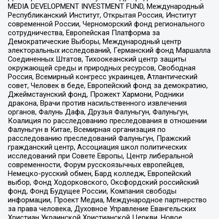
MEDIA DEVELOPMENT INVESTMENT FUND, Международный
Республиканский Институт, Открытая Россия, Институт
современной России, Черноморский фонд регионального
сотрудничества, Европейская Платформа за
Демократические Выборы, Международный центр
электоральных исследований, Германский фонд Маршалла
Соединенных Штатов, Тихоокеанский центр защиты
окружающей среды и природных ресурсов, Свободная
Россия, Всемирный конгресс украинцев, Атлантический
совет, Человек в беде, Европейский фонд за демократию,
Джеймстаунский фонд, Прожект Хармони, Родники
дракона, Врачи против насильственного извлечения
органов, Фалунь Дафа, Друзья Фалуньгун, Фалуньгун,
Коалиция по расследованию преследования в отношении
Фалуньгун в Китае, Всемирная организация по
расследованию преследований Фалуньгун, Пражский
гражданский центр, Ассоциация школ политических
исследований при Совете Европы, Центр либеральной
современности, Форум русскоязычных европейцев,
Немецко-русский обмен, Бард колледж, Европейский
выбор, Фонд Ходорковского, Оксфордский российский
фонд, Фонд Будущее России, Компания свободы
информации, Проект Медиа, Международное партнерство
за права человека, Духовное Управление Евангельских
Христиан Украинской Христианской Церкви, Новое