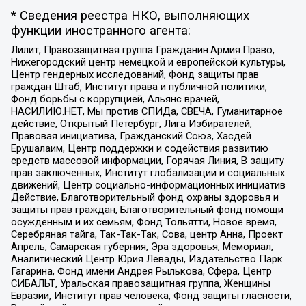
* Сведения реестра НКО, выполняющих
функции иностранного агента:
Лилит, Правозащитная группа Гражданин.Армия.Право,
Нижегородский центр немецкой и европейской культуры,
Центр гендерных исследований, Фонд защиты прав
граждан Штаб, Институт права и публичной политики,
Фонд борьбы с коррупцией, Альянс врачей,
НАСИЛИЮ.НЕТ, Мы против СПИДа, СВЕЧА, Гуманитарное
действие, Открытый Петербург, Лига Избирателей,
Правовая инициатива, Гражданский Союз, Хасдей
Ерушалаим, Центр поддержки и содействия развитию
средств массовой информации, Горячая Линия, В защиту
прав заключенных, Институт глобализации и социальных
движений, Центр социально-информационных инициатив
Действие, Благотворительный фонд охраны здоровья и
защиты прав граждан, Благотворительный фонд помощи
осужденным и их семьям, Фонд Тольятти, Новое время,
Серебряная тайга, Так-Так-Так, Сова, центр Анна, Проект
Апрель, Самарская губерния, Эра здоровья, Мемориал,
Аналитический Центр Юрия Левады, Издательство Парк
Гагарина, Фонд имени Андрея Рылькова, Сфера, Центр
СИБАЛЬТ, Уральская правозащитная группа, Женщины
Евразии, Институт прав человека, Фонд защиты гласности,