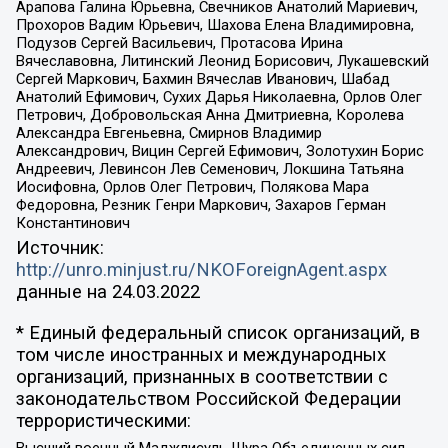
Арапова Галина Юрьевна, Свечников Анатолий Мариевич,
Прохоров Вадим Юрьевич, Шахова Елена Владимировна,
Подузов Сергей Васильевич, Протасова Ирина
Вячеславовна, Литинский Леонид Борисович, Лукашевский
Сергей Маркович, Бахмин Вячеслав Иванович, Шабад
Анатолий Ефимович, Сухих Дарья Николаевна, Орлов Олег
Петрович, Добровольская Анна Дмитриевна, Королева
Александра Евгеньевна, Смирнов Владимир
Александрович, Вицин Сергей Ефимович, Золотухин Борис
Андреевич, Левинсон Лев Семенович, Локшина Татьяна
Иосифовна, Орлов Олег Петрович, Полякова Мара
Федоровна, Резник Генри Маркович, Захаров Герман
Константинович
Источник:
http://unro.minjust.ru/NKOForeignAgent.aspx
данные на
24.03.2022
* Единый федеральный список организаций, в
том числе иностранных и международных
организаций, признанных в соответствии с
законодательством Российской Федерации
террористическими: