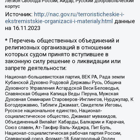
Легион Свобода России, Айдар, Русский добровольческий
корпус
Источник:
http://nac.gov.ru/terroristicheskie-i-
ekstremistskie-organizacii-i-materialy.html
данные
на
16.11.2023
* Перечень общественных объединений и
религиозных организаций в отношении
которых судом принято вступившее в
законную силу решение о ликвидации или
запрете деятельности:
Национал-большевистская партия, ВЕК РА, Рада земли
Кубанской Духовно Родовой Державы Русь, Община
Духовного Управления Асгардской Веси Беловодья,
Славянская Община Капища Веды Перуна, Мужская
Духовная Семинария Староверов-Инглингов, Нурджулар, К
Богодержавию, Таблиги Джамаат, Свидетели Иеговы,
Русское национальное единство, Национал-
социалистическое общество, Джамаат мувахидов,
Объединенный Вилайат Кабарды, Балкарии и Карачая,
Союз славян, Ат-Такфир Валь-Хиджра, Пит Буль,
Национал-социалистическая рабочая партия России,
Славянский союз, Формат-18, Благородный Орден