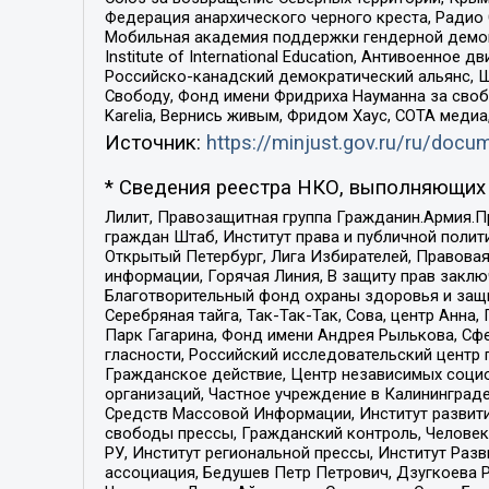
Федерация анархического черного креста, Радио
Мобильная академия поддержки гендерной демократи
Institute of International Education, Антивоенн
Российско-канадский демократический альянс, 
Свободу, Фонд имени Фридриха Науманна за свобо
Karelia, Вернись живым, Фридом Хаус, СОТА меди
Источник:
https://minjust.gov.ru/ru/doc
* Сведения реестра НКО, выполняющих 
Лилит, Правозащитная группа Гражданин.Армия.П
граждан Штаб, Институт права и публичной поли
Открытый Петербург, Лига Избирателей, Правова
информации, Горячая Линия, В защиту прав закл
Благотворительный фонд охраны здоровья и защи
Серебряная тайга, Так-Так-Так, Сова, центр Анн
Парк Гагарина, Фонд имени Андрея Рылькова, Сф
гласности, Российский исследовательский центр 
Гражданское действие, Центр независимых соци
организаций, Частное учреждение в Калининград
Средств Массовой Информации, Институт развити
свободы прессы, Гражданский контроль, Человек
РУ, Институт региональной прессы, Институт Ра
ассоциация, Бедушев Петр Петрович, Дзугкоева 