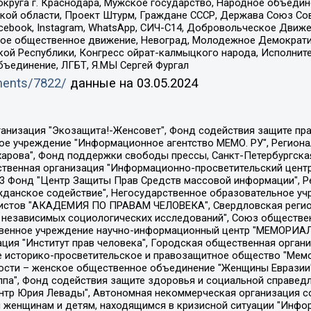
округа г. Краснодара, Мужское государство, Народное объедин
ой области, Проект Штурм, Граждане СССР, Держава Союз Сов
Facebook, Instagram, WhatsApp, СИЧ-С14, Добровольческое Движ
ское общественное движение, Невоград, Молодежное Демократ
ой Республики, Конгресс ойрат-калмыцкого народа, Исполнит
бъединение, ЛГБТ, Я.МЫ Сергей Фургал
uments/7822/
данные на
03.05.2024
Общество с ограниченной ответственностью "Радио Свободная Европа/Радио Свобода", Чешское информационное агентство "MEDIUM-ORIENT", Красноярская региональная общественная организация "Мы против СПИДа", Камалягин Денис Николаевич, Маркелов Сергей Евгеньевич, Пономарев Лев Александрович, Савицкая Людмила Алексеевна, Автономная некоммерческая организация "Центр по работе с проблемой насилия "НАСИЛИЮ.НЕТ", Межрегиональный профессиональный союз работников здравоохранения "Альянс врачей", Юридическое лицо, зарегистрированное в Латвийской Республике, SIA "Medusa Project" (регистрационный номер 40103797863, дата регистрации 10.06.2014), Некоммерческая организация "Фонд по борьбе с коррупцией", Автономная некоммерческая организация "Институт права и публичной политики", Баданин Роман Сергеевич, Гликин Максим Александрович, Железнова Мария Михайловна, Лукьянова Юлия Сергеевна, Маетная Елизавета Витальевна, Маняхин Петр Борисович, Чуракова Ольга Владимировна, Ярош Юлия Петровна, Юридическое лицо "The Insider SIA", зарегистрированное в Риге, Латвийская Республика (дата регистрации 26.06.2015), являющееся администратором доменного имени интернет-издания "The Insider SIA", https://theins.ru, Постернак Алексей Евгеньевич, Рубин Михаил Аркадьевич, Анин Роман Александрович, Юридическое лицо Istories fonds, зарегистрированное в Латвийской Республике (регистрационный номер 50008295751, дата регистрации 24.02.2020), Великовский Дмитрий Александрович, Долинина Ирина Николаевна, Мароховская Алеся Алексеевна, Шлейнов Роман Юрьевич, Шмагун Олеся Валентиновна, Общество с ограниченной ответственностью "Альтаир 2021", Общество с ограниченной ответственностью "Вега 2021", Общество с ограниченной ответственностью "Главный редактор 2021", Общество с ограниченной ответственностью "Ромашки монолит", Важенков Артем Валерьевич, Ивановская областная общественная организация "Центр гендерных исследований", Гурман Юрий Альбертович, Медиапроект "ОВД-Инфо", Егоров Владимир Владимирович, Жилинский Владимир Александрович, Общество с ограниченной ответственностью "ЗП", Иванова София Юрьевна, Карезина Инна Павловна, Кильтау Екатерина Викторовна, Петров Алексей Викторович, Пискунов Сергей Евгеньевич, Смирнов Сергей Сергеевич, Тихонов Михаил Сергеевич, Общество с ограниченной ответственностью "ЖУРНАЛИСТ-ИНОСТРАННЫЙ АГЕНТ", Арапова Галина Юрьевна, Вольтская Татьяна Анатольевна, Американская компания "Mason G.E.S. Anonymous Foundation" (США), являющаяся владельцем интернет-издания https://mnews.world/, Компания "Stichting Bellingcat", зарегистрированная в Нидерландах (дата регистрации 11.07.2018), Захаров Андрей Вячеславович, Клепиковская Екатерина Дмитриевна, Общество с ограниченной ответственностью "МЕМО", Перл Роман Александрович, Симонов Евгений Алексеевич, Соловьева Елена Анатольевна, Сотников Даниил Владимирович, Сурначева Елизавета Дмитриевна, Автономная некоммерческая организация по защите прав человека и информированию населения "Якутия – Наше Мнение", Общество с ограниченной ответственностью "Москоу диджитал медиа", с 26.01.2023 Общество с ограниченной ответственностью "Чайка Белые сады", Ветошкина Валерия Валерьевна, Заговора Максим Александрович, Межрегиональное общественное движение "Российская ЛГБТ - сеть", Оленичев Максим Владимирович, Павлов Иван Юрьевич, Скворцова Елена Сергеевна, Общество с ограниченной ответственностью "Как бы инагент", Кочетков Игорь Викторович, Общество с ограниченной ответственностью "Честные выборы", Еланчик Олег Александрович, Общество с ограниченной ответственностью "Нобелевский призыв", Гималова Регина Эмилевна, Григорьев Андрей Валерьевич, Григорьева Алина Александровна, Ассоциация по содействию защите прав призывников, альтернативнослужащих и военнослужащих "Правозащитная группа "Гражданин.Армия.Право", Хисамова Регина Фаритовна, Автономная некоммерческая организация по реализа