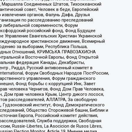
 Маршалла Соединенных Штатов, Тихоокеанский
нтический совет, Человек в беде, Европейский
 извлечения органов, Фалунь Дафа, Друзья
рганизация по расследованию преследований
тр либеральной современности, Форум
 Оксфордский российский фонд, Фонд Будущее
е Управление Евангельских Христиан Украинской
еждународное христианское движение, Всемирный
людению за выборами, Республика Польша,
народных Отношений, КРИМСЬКА ПРАВОЗАХИСНА
ы Центральной и Восточной Европы, Фонд Открытой
иональная федерация Канады, Декабристы,
тр , Риддл, Русский антивоенный комитет в
nternational, Форум Свободных Народов ПостРоссии,
дарственного управления, Форум гражданского
рнешнл, Фонд борьбы с коррупцией Инк, Завет
прав человека Чернигов, Фонд Дом Прав Человека,
н, Дом прав человека Крым, Центр дикого лосося,
стов расследователей, АЛЛАТРА, За свободную
д, Гудзоновский институт, Фонд Демократического
сследований, Общество Сторожевой башни, Библии и
сточная Европа, Российский комитет действия,
-расследователей, Служба поддержки, Свободная
 Russie-Libertes, La Asocicion de Rusos Libres,
an Election Monitor, Article 19, Мнение медиа,