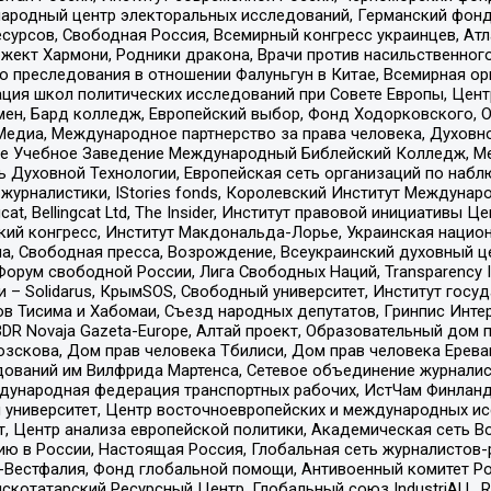
родный центр электоральных исследований, Германский фонд
рсов, Свободная Россия, Всемирный конгресс украинцев, Атла
ект Хармони, Родники дракона, Врачи против насильственного
ию преследования в отношении Фалуньгун в Китае, Всемирная о
ация школ политических исследований при Совете Европы, Цен
мен, Бард колледж, Европейский выбор, Фонд Ходорковского,
едиа, Международное партнерство за права человека, Духовно
ое Учебное Заведение Международный Библейский Колледж, М
ь Духовной Технологии, Европейская сеть организаций по наб
урналистики, IStories fonds, Королевский Институт Между
gcat, Bellingcat Ltd, The Insider, Институт правовой инициатив
инский конгресс, Институт Макдональда-Лорье, Украинская нац
, Свободная пресса, Возрождение, Всеукраинский духовный цен
орум свободной России, Лига Свободных Наций, Transparеncy I
– Solidarus, КрымSOS, Свободный университет, Институт госу
в Тисима и Хабомаи, Съезд народных депутатов, Гринпис Инте
DR Novaja Gazeta-Europe, Алтай проект, Образовательный дом 
зскова, Дом прав человека Тбилиси, Дом прав человека Ерева
едований им Вилфрида Мартенса, Сетевое объединение журнали
Международная федерация транспортных рабочих, ИстЧам Финлан
й университет, Центр восточноевропейских и международных и
, Центр анализа европейской политики, Академическая сеть Во
ю в России, Настоящая Россия, Глобальная сеть журналистов
естфалия, Фонд глобальной помощи, Антивоенный комитет России,
татарский Ресурсный Центр, Глобальный союз IndustriALL, Russi