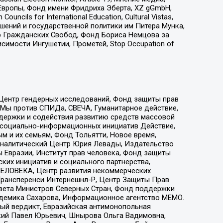
Европы, Фонд имени Фридриха Эберта, XZ gGmbH,
ls for International Education, Cultural Vistas,
ошений и государственной политики им Питера Мунка,
 Гражданских Свобод, Фонд Бориса Немцова за
имости Ингушетии, Прометей, Stop Occupation of
 Центр гендерных исследований, Фонд защиты прав
 Мы против СПИДа, СВЕЧА, Гуманитарное действие,
ддержки и содействия развитию средств массовой
р социально-информационных инициатив Действие,
 и их семьям, Фонд Тольятти, Новое время,
, Аналитический Центр Юрия Левады, Издательство
 Евразии, Институт прав человека, Фонд защиты
ких инициатив и социального партнерства,
ЕЛОВЕКА, Центр развития некоммерческих
 Трансперенси Интернешнл-Р, Центр Защиты Прав
овета Министров Северных Стран, Фонд поддержки
адемика Сахарова, Информационное агентство МЕМО.
ый вердикт, Евразийская антимонопольная
кий Павел Юрьевич, Шнырова Ольга Вадимовна,