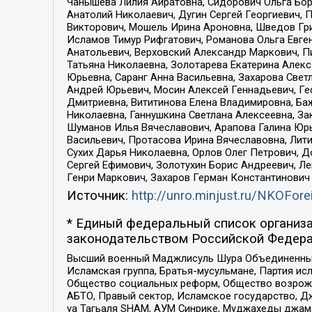
Чанышева Лилия Айратовна, Сидорович Ольга Бори
Анатолий Николаевич, Дугин Сергей Георгиевич, 
Викторович, Мошель Ирина Ароновна, Шведов Гри
Исламов Тимур Рифгатович, Романова Ольга Евге
Анатольевич, Верховский Александр Маркович, П
Татьяна Николаевна, Золотарева Екатерина Алек
Юрьевна, Саранг Анна Васильевна, Захарова Свет
Андрей Юрьевич, Мосин Алексей Геннадьевич, Ге
Дмитриевна, Вититинова Елена Владимировна, Ба
Николаевна, Ганнушкина Светлана Алексеевна, За
Шуманов Илья Вячеславович, Арапова Галина Юрь
Васильевич, Протасова Ирина Вячеславовна, Лит
Сухих Дарья Николаевна, Орлов Олег Петрович, 
Сергей Ефимович, Золотухин Борис Андреевич, Л
Генри Маркович, Захаров Герман Константинович
Источник:
http://unro.minjust.ru/NKOFore
* Единый федеральный список организа
законодательством Российской Федера
Высший военный Маджлисуль Шура Объединенных с
Исламская группа, Братья-мусульмане, Партия ис
Общество социальных реформ, Общество возрожд
АБТО, Правый сектор, Исламское государство, Д
уа Тагьаля SHAM, АУМ Синрике, Муджахеды джама