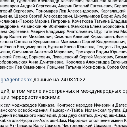
совна, Туровский Александр Алексеевич, Васильева Анастасия
Пивоваров Андрей Сергеевич, Аверин Виталий Евгеньевич, Бара
горий Сергеевич, Пономарев Лев Александрович, Каргалицкий 
ньевна, Щаров Сергей Алексадрович, Цирульников Борис Альбер
ислакова-Паркер Марина Петровна, Кочеткова Татьяна Владими
сандровна, Рачинский Ян Збигневич, Жемкова Елена Борисовна,
лана Сергеевна, Аверин Владимир Анатольевич, Щур Татьяна М
фтер Валентин Михайлович, Симонов Алексей Кириллович, Флиг
женова Светлана Куприяновна, Максимов Сергей Владимирович, 
кс Елена Владимировна, Буртина Елена Юрьевна, Гендель Людм
евна, Свечников Анатолий Мариевич, Прохоров Вадим Юрьевич
инский Леонид Борисович, Лукашевский Сергей Маркович, Бахм
Добровольская Анна Дмитриевна, Королева Александра Евгенье
евинсон Лев Семенович, Локшина Татьяна Иосифовна, Орлов Ол
ignAgent.aspx
данные на
24.03.2022
ций, в том числе иностранных и международных ор
ции террористическими:
ил моджахедов Кавказа, Конгресс народов Ичкерии и Дагеста
ламского освобождения, Лашкар-И-Тайба, Исламская группа, Дв
ения исламского наследия, Дом двух святых, Джунд аш-Шам, 
жабха аль-Нусра ли-Ахль аш-Шам, Народное ополчение имени К.
ата Ат-Тавхида Валь-Джихад, Чистопольский Джамаат, Рохнам