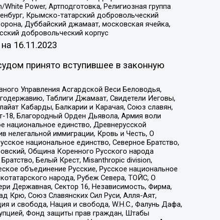
/White Power, Артподготовка, Религиозная группа
Оренбург, Крымско-татарский добровольческий
орона, Дуббайский джамаат, московская ячейка,
усский добровольческий корпус
 на
16.11.2023
судом принято вступившее в законную
вного Управления Асгардской Веси Беловодья,
годержавию, Таблиги Джамаат, Свидетели Иеговы,
айат Кабарды, Балкарии и Карачая, Союз славян,
т-18, Благородный Орден Дьявола, Армия воли
ое национальное единство, Древнерусской
 нелегальной иммиграции, Кровь и Честь, О
усское национальное единство, Северное Братство,
ровский, Община Коренного Русского народа
атство, Белый Крест, Misanthropic division,
еское объединение Русские, Русское национальное
котатарского народа, Рубеж Севера, ТОЙС, О
ри Державная, Сектор 16, Независимость, Фирма,
д Крю, Союз Славянских Сил Руси, Алля-Аят,
я и свобода, Нация и свобода, W.H.С., Фалунь Дафа,
рупцией, Фонд защиты прав граждан, Штабы