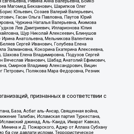
 Евгеньевна, Ривина Анна Валерьевна, Бойко
хоев Магомед Бекханович, Шарипков Олег
Борис Юльевич, Созаев Валерий Валерьевич,
тович, Гасан Ольга Павловна, Паутов Юрий
ровна, Чуркина Наталья Валерьевна, Акимова
 Гудков Лев Дмитриевич, Илларионова Юлия
ихайловна, Щур Николай Алексеевич, Блинушов
е Ирина Анатольевна, Мельникова Валентина
Беляев Сергей Иванович, Голубева Елена
ила Залмановна, Кокорина Екатерина Алексеевна,
, Шахова Елена Владимировна, Подузов Сергей
ин Вячеслав Иванович, Шабад Анатолий Ефимович,
вна, Смирнов Владимир Александрович, Вицин
ег Петрович, Полякова Мара Федоровна, Резник
ганизаций, признанных в соответствии с
на, База, Асбат аль-Ансар, Священная война,
ижение Талибан, Исламская партия Туркестана,
Исламский джихад, Аль-Каида, Имарат Кавказ,
 Минина и Д. Пожарского, Аджр от Аллаха Субхану
о ба суи давлати исломи, Террористическое