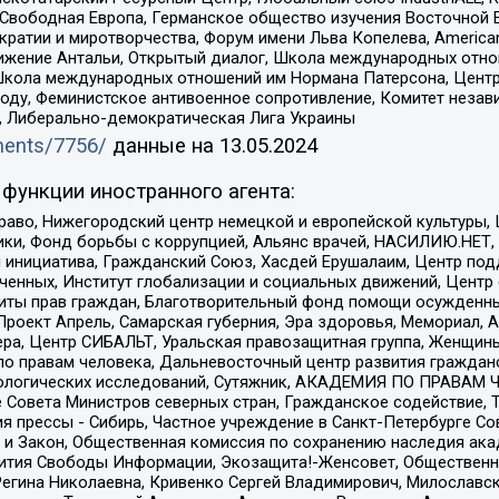
 Свободная Европа, Германское общество изучения Восточной 
и и миротворчества, Форум имени Льва Копелева, American Counci
ое движение Антальи, Открытый диалог, Школа международных отн
Школа международных отношений им Нормана Патерсона, Центр
ду, Феминистское антивоенное сопротивление, Комитет независ
а, Либерально-демократическая Лига Украины
uments/7756/
данные на
13.05.2024
функции иностранного агента:
раво, Нижегородский центр немецкой и европейской культуры,
тики, Фонд борьбы с коррупцией, Альянс врачей, НАСИЛИЮ.НЕТ,
я инициатива, Гражданский Союз, Хасдей Ерушалаим, Центр по
юченных, Институт глобализации и социальных движений, Цент
ты прав граждан, Благотворительный фонд помощи осужденным
а, Проект Апрель, Самарская губерния, Эра здоровья, Мемориал
ера, Центр СИБАЛЬТ, Уральская правозащитная группа, Женщины
по правам человека, Дальневосточный центр развития гражданс
ологических исследований, Сутяжник, АКАДЕМИЯ ПО ПРАВАМ Ч
е Совета Министров северных стран, Гражданское содействие,
я прессы - Сибирь, Частное учреждение в Санкт-Петербурге С
 и Закон, Общественная комиссия по сохранению наследия ак
звития Свободы Информации, Экозащита!-Женсовет, Общественн
Регина Николаевна, Кривенко Сергей Владимирович, Милославс