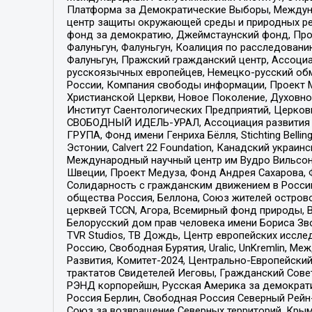
Платформа за Демократические Выборы, Междуна
центр защиты окружающей среды и природных ресу
фонд за демократию, Джеймстаунский фонд, Прож
Фалуньгун, Фалуньгун, Коалиция по расследован
Фалуньгун, Пражский гражданский центр, Ассоци
русскоязычных европейцев, Немецко-русский об
России, Компания свободы информации, Проект М
Христианской Церкви, Новое Поколение, Духовн
Институт Саентологических Предприятий, Церков
СВОБОДНЫЙ ИДЕЛЬ-УРАЛ, Ассоциация развития ж
ГРУПА, Фонд имени Генриха Бёлля, Stichting Bellin
Эстонии, Calvert 22 Foundation, Канадский укра
Международный научный центр им Вудро Вильсона
Швеции, Проект Медуза, Фонд Андрея Сахарова, Ф
Солидарность с гражданским движением в России 
общества Россия, Беллона, Союз жителей острово
церквей TCCN, Агора, Всемирный фонд природы, B
Белорусский дом прав человека имени Бориса Зво
TVR Studios, ТВ Дождь, Центр европейских иссл
Россию, Свободная Бурятия, Uralic, UnKremlin, 
Развития, Комитет-2024, Центрально-Европейски
трактатов Свидетелей Иеговы, Гражданский Совет
РЭНД корпорейшн, Русская Америка за демократи
Россия Берлин, Свободная Россия Северный Рейн-В
Союз за возвращение Северных территорий, Крымско