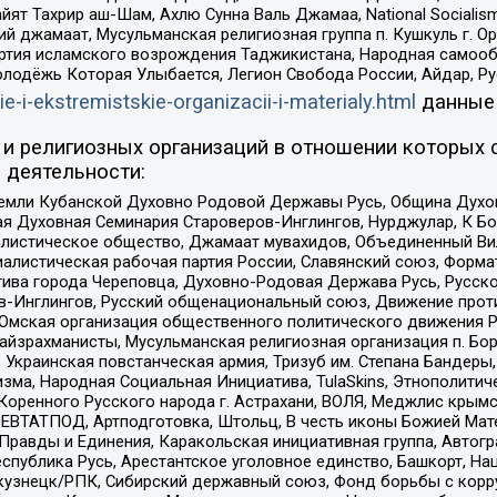
ят Тахрир аш-Шам, Ахлю Сунна Валь Джамаа, National Socialism
ий джамаат, Мусульманская религиозная группа п. Кушкуль г. 
ртия исламского возрождения Таджикистана, Народная самооб
олодёжь Которая Улыбается, Легион Свобода России, Айдар, Р
ie-i-ekstremistskie-organizacii-i-materialy.html
данные
и религиозных организаций в отношении которых 
 деятельности:
земли Кубанской Духовно Родовой Державы Русь, Община Духо
 Духовная Семинария Староверов-Инглингов, Нурджулар, К Бо
листическое общество, Джамаат мувахидов, Объединенный Вил
иалистическая рабочая партия России, Славянский союз, Форма
ива города Череповца, Духовно-Родовая Держава Русь, Русск
-Инглингов, Русский общенациональный союз, Движение против
 Омская организация общественного политического движения Р
йзрахманисты, Мусульманская религиозная организация п. Бо
краинская повстанческая армия, Тризуб им. Степана Бандеры, Бр
зма, Народная Социальная Инициатива, TulaSkins, Этнополитич
оренного Русского народа г. Астрахани, ВОЛЯ, Меджлис крымс
РЕВТАТПОД, Артподготовка, Штольц, В честь иконы Божией Мате
равды и Единения, Каракольская инициативная группа, Автогра
спублика Русь, Арестантское уголовное единство, Башкорт, Наци
окузнецк/РПК, Сибирский державный союз, Фонд борьбы с кор