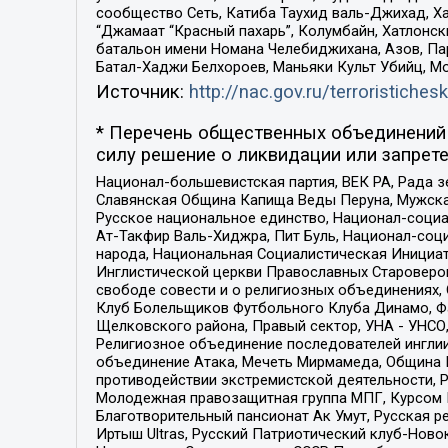
сообщество Сеть, Катиба Таухид валь-Джихад, Хай
“Джамаат “Красный пахарь”, Колумбайн, Хатлонск
батальон имени Номана Челебиджихана, Азов, Па
Батал-Хаджи Белхороев, Маньяки Культ Убийц, М
Источник:
http://nac.gov.ru/terroristichesk
* Перечень общественных объединений 
силу решение о ликвидации или запрете
Национал-большевистская партия, ВЕК РА, Рада 
Славянская Община Капища Веды Перуна, Мужская
Русское национальное единство, Национал-социа
Ат-Такфир Валь-Хиджра, Пит Буль, Национал-соц
народа, Национальная Социалистическая Инициат
Инглистической церкви Православных Староверов
свободе совести и о религиозных объединениях,
Клуб Болельщиков Футбольного Клуба Динамо, Фа
Щелковского района, Правый сектор, УНА - УНСО, У
Религиозное объединение последователей инглии
объединение Атака, Мечеть Мирмамеда, Община К
противодействии экстремистской деятельности, 
Молодежная правозащитная группа МПГ, Курсом П
Благотворительный пансионат Ак Умут, Русская ре
Иртыш Ultras, Русский Патриотический клуб-Нов