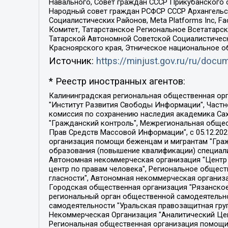
Навального, Совет граждан СССР Прикубанского 
Народный совет граждан РСФСР СССР Архангельск
Социалистических Районов, Meta Platforms Inc, 
Комитет, Татарстанское Региональное Всетатар
Татарской Автономной Советской Социалистическ
Красноярского края, Этническое национальное о
Источник:
https://minjust.gov.ru/ru/doc
* Реестр иностранных агентов:
Калининградская региональная общественная организация "Экозащита!-Женсовет", Фонд содействия защите прав и свобод граждан "Общественный вердикт", Фонд "Институт Развития Свободы Информации", Частное учреждение "Информационное агентство МЕМО. РУ", Региональная общественная организация "Общественная комиссия по сохранению наследия академика Сахарова", Фонд поддержки свободы прессы, Санкт-Петербургская общественная правозащитная организация "Гражданский контроль", Межрегиональная общественная организация "Информационно-просветительский центр "Мемориал", Региональный Фонд "Центр Защиты Прав Средств Массовой Информации", с 05.12.2023 Фонд "Центр Защиты Прав Средств массовой информации", Региональная общественная благотворительная организация помощи беженцам и мигрантам "Гражданское содействие", Негосударственное образовательное учреждение дополнительного профессионального образования (повышение квалификации) специалистов "АКАДЕМИЯ ПО ПРАВАМ ЧЕЛОВЕКА", Свердловская региональная общественная организация "Сутяжник", Автономная некоммерческая организация "Центр независимых социологических исследований", Союз общественных объединений "Российский исследовательский центр по правам человека", Региональное общественное учреждение научно-информационный центр "МЕМОРИАЛ", Некоммерческая организация "Фонд защиты гласности", Автономная некоммерческая организация "Институт прав человека", Городская общественная организация "Екатеринбургское общество "МЕМОРИАЛ", Городская общественная организация "Рязанское историко-просветительское и правозащитное общество "Мемориал" (Рязанский Мемориал), Челябинский региональный орган общественной самодеятельности – женское общественное объединение "Женщины Евразии", Челябинский региональный орган общественной самодеятельности "Уральская правозащитная группа", Фонд содействия защите здоровья и социальной справедливости имени Андрея Рылькова, Автономная Некоммерческая Организация "Аналитический Центр Юрия Левады", Автономная некоммерческая организация социальной поддержки населения "Проект Апрель", Региональная общественная организация помощи женщинам и детям, находящимся в кризисной ситуации "Информационно-методический центр "Анна", Фонд содействия развитию массовых коммуникаций и правовому просвещению "Так-так-Так", Фонд содействия устойчивому развитию "Серебряная тайга", Свердловский региональный общественный фонд социальных проектов "Новое время", "Idel.Реалии", Кавказ.Реалии, Крым.Реалии, Телеканал Настоящее Время, Татаро-башкирская служба Радио Свобода (Azatliq Radiosi), Радио Свободная Европа/Радио Свобода (PCE/PC), "Сибирь.Реалии", "Фактограф", Благотворительный фонд помощи осужденным и их семьям, Автономная некоммерческая организация "Институт глобализации и социальных движений", Фонд "В защиту прав заключенных", Частное учреждение "Центр поддержки и содействия развитию средств массовой информации", Пензенский региональный общественный благотворительный фонд "Гражданский союз", "Север.Реалии", Некоммерческая организация Фонд "Правовая инициатива", 