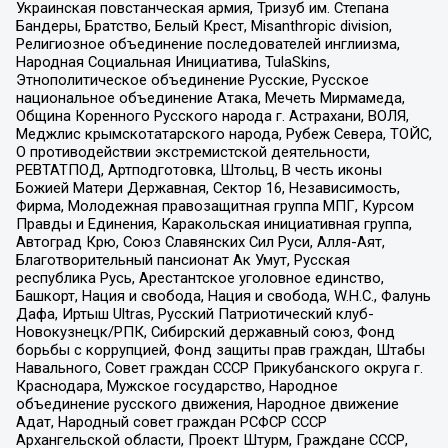
Украинская повстанческая армия, Тризуб им. Степана
Бандеры, Братство, Белый Крест, Misanthropic division,
Религиозное объединение последователей инглиизма,
Народная Социальная Инициатива, TulaSkins,
Этнополитическое объединение Русские, Русское
национальное объединение Атака, Мечеть Мирмамеда,
Община Коренного Русского народа г. Астрахани, ВОЛЯ,
Меджлис крымскотатарского народа, Рубеж Севера, ТОЙС,
О противодействии экстремистской деятельности,
РЕВТАТПОД, Артподготовка, Штольц, В честь иконы
Божией Матери Державная, Сектор 16, Независимость,
Фирма, Молодежная правозащитная группа МПГ, Курсом
Правды и Единения, Каракольская инициативная группа,
Автоград Крю, Союз Славянских Сил Руси, Алля-Аят,
Благотворительный пансионат Ак Умут, Русская
республика Русь, Арестантское уголовное единство,
Башкорт, Нация и свобода, Нация и свобода, W.H.С., Фалунь
Дафа, Иртыш Ultras, Русский Патриотический клуб-
Новокузнецк/РПК, Сибирский державный союз, Фонд
борьбы с коррупцией, Фонд защиты прав граждан, Штабы
Навального, Совет граждан СССР Прикубанского округа г.
Краснодара, Мужское государство, Народное
объединение русского движения, Народное движение
Адат, Народный совет граждан РСФСР СССР
Архангельской области, Проект Штурм, Граждане СССР,