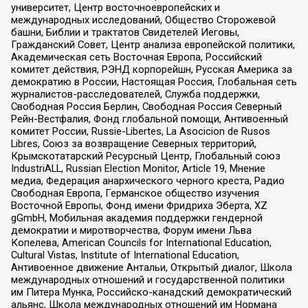
университет, Центр восточноевропейских и
международных исследований, Общество Сторожевой
башни, Библии и трактатов Свидетелей Иеговы,
Гражданский Совет, Центр анализа европейской политики,
Академическая сеть Восточная Европа, Российский
комитет действия, РЭНД корпорейшн, Русская Америка за
демократию в России, Настоящая Россия, Глобальная сеть
журналистов-расследователей, Служба поддержки,
Свободная Россия Берлин, Свободная Россия Северный
Рейн-Вестфалия, Фонд глобальной помощи, Антивоенный
комитет России, Russie-Libertes, La Asocicion de Rusos
Libres, Союз за возвращение Северных территорий,
Крымскотатарский Ресурсный Центр, Глобальный союз
IndustriALL, Russian Election Monitor, Article 19, Мнение
медиа, Федерация анархического черного креста, Радио
Свободная Европа, Германское общество изучения
Восточной Европы, Фонд имени Фридриха Эберта, XZ
gGmbH, Мобильная академия поддержки гендерной
демократии и миротворчества, Форум имени Льва
Копелева, American Councils for International Education,
Cultural Vistas, Institute of International Education,
Антивоенное движение Антальи, Открытый диалог, Школа
международных отношений и государственной политики
им Питера Мунка, Российско-канадский демократический
альянс, Школа международных отношений им Нормана