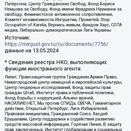
Патерсона, Центр Гражданских Свобод, Фонд Бориса
Немцова за Свободу, Фонд имени Фридриха Науманна за
свободу, Феминистское антивоенное сопротивление,
Комитет независимости Ингушетии, Прометей, Stop
Occupation of Karelia, Вернись живым, Фридом Хаус, СОТА
медиа, Либерально-демократическая Лига Украины
Источник:
https://minjust.gov.ru/ru/documents/7756/
данные на
13.05.2024
* Сведения реестра НКО, выполняющих
функции иностранного агента:
Лилит, Правозащитная группа Гражданин.Армия.Право,
Нижегородский центр немецкой и европейской культуры,
Центр гендерных исследований, Фонд защиты прав
граждан Штаб, Институт права и публичной политики,
Фонд борьбы с коррупцией, Альянс врачей,
НАСИЛИЮ.НЕТ, Мы против СПИДа, СВЕЧА, Гуманитарное
действие, Открытый Петербург, Лига Избирателей,
Правовая инициатива, Гражданский Союз, Хасдей
Ерушалаим, Центр поддержки и содействия развитию
средств массовой информации, Горячая Линия, В защиту
прав заключенных, Институт глобализации и социальных