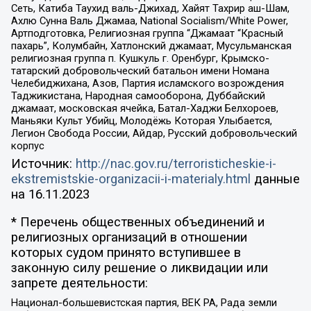
Сеть, Катиба Таухид валь-Джихад, Хайят Тахрир аш-Шам,
Ахлю Сунна Валь Джамаа, National Socialism/White Power,
Артподготовка, Религиозная группа “Джамаат “Красный
пахарь”, Колумбайн, Хатлонский джамаат, Мусульманская
религиозная группа п. Кушкуль г. Оренбург, Крымско-
татарский добровольческий батальон имени Номана
Челебиджихана, Азов, Партия исламского возрождения
Таджикистана, Народная самооборона, Дуббайский
джамаат, московская ячейка, Батал-Хаджи Белхороев,
Маньяки Культ Убийц, Молодёжь Которая Улыбается,
Легион Свобода России, Айдар, Русский добровольческий
корпус
Источник:
http://nac.gov.ru/terroristicheskie-i-
ekstremistskie-organizacii-i-materialy.html
данные
на
16.11.2023
* Перечень общественных объединений и
религиозных организаций в отношении
которых судом принято вступившее в
законную силу решение о ликвидации или
запрете деятельности:
Национал-большевистская партия, ВЕК РА, Рада земли