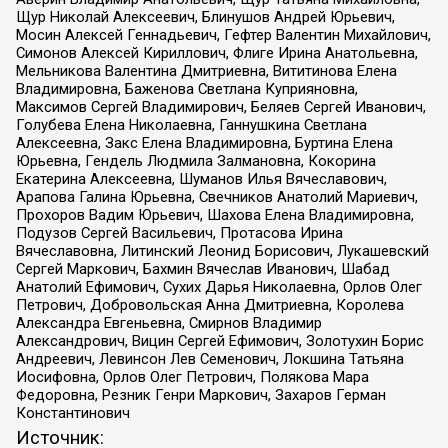
Щур Николай Алексеевич, Блинушов Андрей Юрьевич,
Мосин Алексей Геннадьевич, Гефтер Валентин Михайлович,
Симонов Алексей Кириллович, Флиге Ирина Анатольевна,
Мельникова Валентина Дмитриевна, Вититинова Елена
Владимировна, Баженова Светлана Куприяновна,
Максимов Сергей Владимирович, Беляев Сергей Иванович,
Голубева Елена Николаевна, Ганнушкина Светлана
Алексеевна, Закс Елена Владимировна, Буртина Елена
Юрьевна, Гендель Людмила Залмановна, Кокорина
Екатерина Алексеевна, Шуманов Илья Вячеславович,
Арапова Галина Юрьевна, Свечников Анатолий Мариевич,
Прохоров Вадим Юрьевич, Шахова Елена Владимировна,
Подузов Сергей Васильевич, Протасова Ирина
Вячеславовна, Литинский Леонид Борисович, Лукашевский
Сергей Маркович, Бахмин Вячеслав Иванович, Шабад
Анатолий Ефимович, Сухих Дарья Николаевна, Орлов Олег
Петрович, Добровольская Анна Дмитриевна, Королева
Александра Евгеньевна, Смирнов Владимир
Александрович, Вицин Сергей Ефимович, Золотухин Борис
Андреевич, Левинсон Лев Семенович, Локшина Татьяна
Иосифовна, Орлов Олег Петрович, Полякова Мара
Федоровна, Резник Генри Маркович, Захаров Герман
Константинович
Источник: