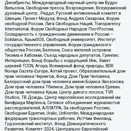
Декабристы, Международный научный центр им Вудро
Вильсона, Свободная пресса, Возрождение, Всеукраинский
духовный центр , Риддл, Русский антивоенный комитет в
Швеции, Проект Медуза, Фонд Андрея Сахарова, Форум
свободной России, Лига Свободных Наций, Transparеncy
International, Форум Свободных Народов ПостРоссии,
Солидарность с гражданским движением в России –
Solidarus, КрымSOS, Свободный университет, Институт
государственного управления, Форум гражданского
общества Россия, Беллона, Союз жителей островов
Тисима и Хабомаи, Съезд народных депутатов, Гринпис
Интернешнл, Фонд борьбы с коррупцией Инк, Завет
церквей TCCN, Агора, Всемирный фонд природы, BDR
Novaja Gazeta-Europe, Алтай проект, Образовательный дом
прав человека Чернигов, Фонд Дом Прав Человека,
Белорусский дом прав человека имени Бориса Звозскова,
Дом прав человека Тбилиси, Дом прав человека Ереван,
Дом прав человека Крым, Центр дикого лосося, TVR
Studios, ТВ Дождь, Центр европейских исследований им
Вилфрида Мартенса, Сетевое объединение журналистов
расследователей, АЛЛАТРА, За свободную Россию,
Свободная Бурятия, Uralic, UnKremlin, Международная
федерация транспортных рабочих, ИстЧам Финланд,
Гудзоновский институт, Фонд Демократического
Развития, Комитет-2024, Центрально-Европейский