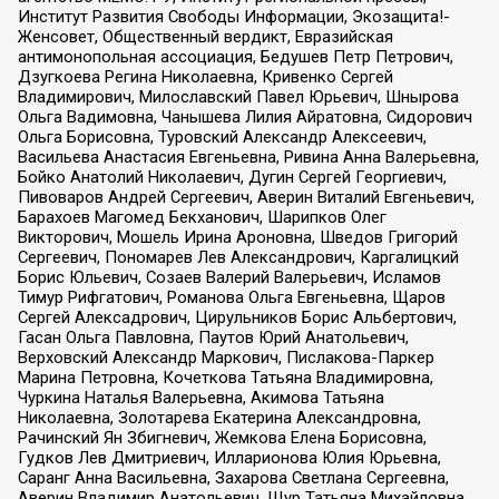
Институт Развития Свободы Информации, Экозащита!-
Женсовет, Общественный вердикт, Евразийская
антимонопольная ассоциация, Бедушев Петр Петрович,
Дзугкоева Регина Николаевна, Кривенко Сергей
Владимирович, Милославский Павел Юрьевич, Шнырова
Ольга Вадимовна, Чанышева Лилия Айратовна, Сидорович
Ольга Борисовна, Туровский Александр Алексеевич,
Васильева Анастасия Евгеньевна, Ривина Анна Валерьевна,
Бойко Анатолий Николаевич, Дугин Сергей Георгиевич,
Пивоваров Андрей Сергеевич, Аверин Виталий Евгеньевич,
Барахоев Магомед Бекханович, Шарипков Олег
Викторович, Мошель Ирина Ароновна, Шведов Григорий
Сергеевич, Пономарев Лев Александрович, Каргалицкий
Борис Юльевич, Созаев Валерий Валерьевич, Исламов
Тимур Рифгатович, Романова Ольга Евгеньевна, Щаров
Сергей Алексадрович, Цирульников Борис Альбертович,
Гасан Ольга Павловна, Паутов Юрий Анатольевич,
Верховский Александр Маркович, Пислакова-Паркер
Марина Петровна, Кочеткова Татьяна Владимировна,
Чуркина Наталья Валерьевна, Акимова Татьяна
Николаевна, Золотарева Екатерина Александровна,
Рачинский Ян Збигневич, Жемкова Елена Борисовна,
Гудков Лев Дмитриевич, Илларионова Юлия Юрьевна,
Саранг Анна Васильевна, Захарова Светлана Сергеевна,
Аверин Владимир Анатольевич, Щур Татьяна Михайловна,