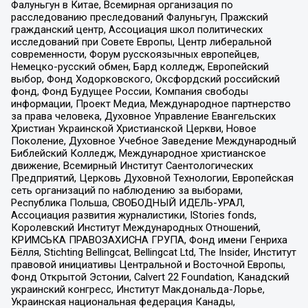
Фалуньгун в Китае, Всемирная организация по
расследованию преследований Фалуньгун, Пражский
гражданский центр, Ассоциация школ политических
исследований при Совете Европы, Центр либеральной
современности, Форум русскоязычных европейцев,
Немецко-русский обмен, Бард колледж, Европейский
выбор, Фонд Ходорковского, Оксфордский российский
фонд, Фонд Будущее России, Компания свободы
информации, Проект Медиа, Международное партнерство
за права человека, Духовное Управление Евангельских
Христиан Украинской Христианской Церкви, Новое
Поколение, Духовное Учебное Заведение Международный
Библейский Колледж, Международное христианское
движение, Всемирный Институт Саентологических
Предприятий, Церковь Духовной Технологии, Европейская
сеть организаций по наблюдению за выборами,
Республика Польша, СВОБОДНЫЙ ИДЕЛЬ-УРАЛ,
Ассоциация развития журналистики, IStories fonds,
Королевский Институт Международных Отношений,
КРИМСЬКА ПРАВОЗАХИСНА ГРУПА, Фонд имени Генриха
Бёлля, Stichting Bellingcat, Bellingcat Ltd, The Insider, Институт
правовой инициативы Центральной и Восточной Европы,
Фонд Открытой Эстонии, Calvert 22 Foundation, Канадский
украинский конгресс, Институт Макдональда-Лорье,
Украинская национальная федерация Канады,