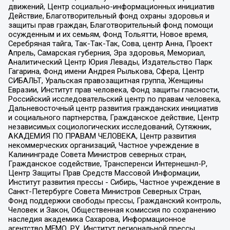
движений, Центр социально-информационных инициатив
Действие, Благотворительный фонд охраны здоровья и
защиты прав граждан, Благотворительный фонд помощи
осужденным и их семьям, Фонд Тольятти, Новое время,
Серебряная тайга, Так-Так-Так, Сова, центр Анна, Проект
Апрель, Самарская губерния, Эра здоровья, Мемориал,
Аналитический Центр Юрия Левады, Издательство Парк
Гагарина, Фонд имени Андрея Рылькова, Сфера, Центр
СИБАЛЬТ, Уральская правозащитная группа, Женщины
Евразии, Институт прав человека, Фонд защиты гласности,
Российский исследовательский центр по правам человека,
Дальневосточный центр развития гражданских инициатив
и социального партнерства, Гражданское действие, Центр
независимых социологических исследований, Сутяжник,
АКАДЕМИЯ ПО ПРАВАМ ЧЕЛОВЕКА, Центр развития
некоммерческих организаций, Частное учреждение в
Калининграде Совета Министров северных стран,
Гражданское содействие, Трансперенси Интернешнл-Р,
Центр Защиты Прав Средств Массовой Информации,
Институт развития прессы - Сибирь, Частное учреждение в
Санкт-Петербурге Совета Министров Северных Стран,
Фонд поддержки свободы прессы, Гражданский контроль,
Человек и Закон, Общественная комиссия по сохранению
наследия академика Сахарова, Информационное
агентство МЕМО. РУ, Институт региональной прессы,