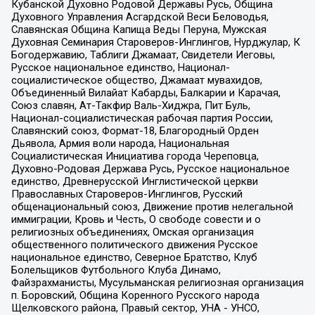
Кубанской Духовно Родовой Державы Русь, Община
Духовного Управления Асгардской Веси Беловодья,
Славянская Община Капища Веды Перуна, Мужская
Духовная Семинария Староверов-Инглингов, Нурджулар, К
Богодержавию, Таблиги Джамаат, Свидетели Иеговы,
Русское национальное единство, Национал-
социалистическое общество, Джамаат мувахидов,
Объединенный Вилайат Кабарды, Балкарии и Карачая,
Союз славян, Ат-Такфир Валь-Хиджра, Пит Буль,
Национал-социалистическая рабочая партия России,
Славянский союз, Формат-18, Благородный Орден
Дьявола, Армия воли народа, Национальная
Социалистическая Инициатива города Череповца,
Духовно-Родовая Держава Русь, Русское национальное
единство, Древнерусской Инглистической церкви
Православных Староверов-Инглингов, Русский
общенациональный союз, Движение против нелегальной
иммиграции, Кровь и Честь, О свободе совести и о
религиозных объединениях, Омская организация
общественного политического движения Русское
национальное единство, Северное Братство, Клуб
Болельщиков Футбольного Клуба Динамо,
Файзрахманисты, Мусульманская религиозная организация
п. Боровский, Община Коренного Русского народа
Щелковского района, Правый сектор, УНА - УНСО,