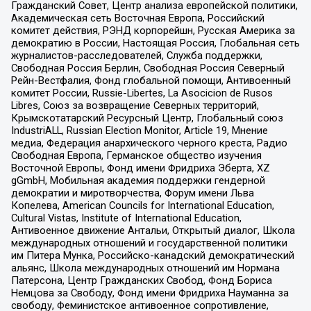
Гражданский Совет, Центр анализа европейской политики,
Академическая сеть Восточная Европа, Российский
комитет действия, РЭНД корпорейшн, Русская Америка за
демократию в России, Настоящая Россия, Глобальная сеть
журналистов-расследователей, Служба поддержки,
Свободная Россия Берлин, Свободная Россия Северный
Рейн-Вестфалия, Фонд глобальной помощи, Антивоенный
комитет России, Russie-Libertes, La Asocicion de Rusos
Libres, Союз за возвращение Северных территорий,
Крымскотатарский Ресурсный Центр, Глобальный союз
IndustriALL, Russian Election Monitor, Article 19, Мнение
медиа, Федерация анархического черного креста, Радио
Свободная Европа, Германское общество изучения
Восточной Европы, Фонд имени Фридриха Эберта, XZ
gGmbH, Мобильная академия поддержки гендерной
демократии и миротворчества, Форум имени Льва
Копелева, American Councils for International Education,
Cultural Vistas, Institute of International Education,
Антивоенное движение Антальи, Открытый диалог, Школа
международных отношений и государственной политики
им Питера Мунка, Российско-канадский демократический
альянс, Школа международных отношений им Нормана
Патерсона, Центр Гражданских Свобод, Фонд Бориса
Немцова за Свободу, Фонд имени Фридриха Науманна за
свободу, Феминистское антивоенное сопротивление,