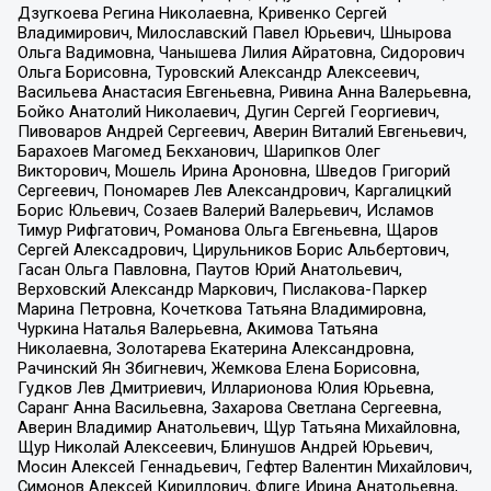
Дзугкоева Регина Николаевна, Кривенко Сергей
Владимирович, Милославский Павел Юрьевич, Шнырова
Ольга Вадимовна, Чанышева Лилия Айратовна, Сидорович
Ольга Борисовна, Туровский Александр Алексеевич,
Васильева Анастасия Евгеньевна, Ривина Анна Валерьевна,
Бойко Анатолий Николаевич, Дугин Сергей Георгиевич,
Пивоваров Андрей Сергеевич, Аверин Виталий Евгеньевич,
Барахоев Магомед Бекханович, Шарипков Олег
Викторович, Мошель Ирина Ароновна, Шведов Григорий
Сергеевич, Пономарев Лев Александрович, Каргалицкий
Борис Юльевич, Созаев Валерий Валерьевич, Исламов
Тимур Рифгатович, Романова Ольга Евгеньевна, Щаров
Сергей Алексадрович, Цирульников Борис Альбертович,
Гасан Ольга Павловна, Паутов Юрий Анатольевич,
Верховский Александр Маркович, Пислакова-Паркер
Марина Петровна, Кочеткова Татьяна Владимировна,
Чуркина Наталья Валерьевна, Акимова Татьяна
Николаевна, Золотарева Екатерина Александровна,
Рачинский Ян Збигневич, Жемкова Елена Борисовна,
Гудков Лев Дмитриевич, Илларионова Юлия Юрьевна,
Саранг Анна Васильевна, Захарова Светлана Сергеевна,
Аверин Владимир Анатольевич, Щур Татьяна Михайловна,
Щур Николай Алексеевич, Блинушов Андрей Юрьевич,
Мосин Алексей Геннадьевич, Гефтер Валентин Михайлович,
Симонов Алексей Кириллович, Флиге Ирина Анатольевна,