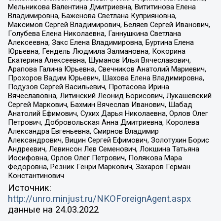
Мельникова Валентина Дмитриевна, Вититинова Елена
Владимировна, Баженова Светлана Куприяновна,
Максимов Сергей Владимирович, Беляев Сергей Иванович,
Голубева Елена Николаевна, Ганнушкина Светлана
Алексеевна, Закс Елена Владимировна, Буртина Елена
Юрьевна, Гендель Людмила Залмановна, Кокорина
Екатерина Алексеевна, Шуманов Илья Вячеславович,
Арапова Галина Юрьевна, Свечников Анатолий Мариевич,
Прохоров Вадим Юрьевич, Шахова Елена Владимировна,
Подузов Сергей Васильевич, Протасова Ирина
Вячеславовна, Литинский Леонид Борисович, Лукашевский
Сергей Маркович, Бахмин Вячеслав Иванович, Шабад
Анатолий Ефимович, Сухих Дарья Николаевна, Орлов Олег
Петрович, Добровольская Анна Дмитриевна, Королева
Александра Евгеньевна, Смирнов Владимир
Александрович, Вицин Сергей Ефимович, Золотухин Борис
Андреевич, Левинсон Лев Семенович, Локшина Татьяна
Иосифовна, Орлов Олег Петрович, Полякова Мара
Федоровна, Резник Генри Маркович, Захаров Герман
Константинович
Источник:
http://unro.minjust.ru/NKOForeignAgent.aspx
данные на
24.03.2022