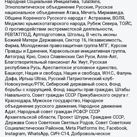
Народная Социальная Инициатива, TulaSkins,
Этнополитическое объединение Русские, Русское
национальное объединение Атака, Мечеть Мирмамеда,
Община Коренного Русского народа г. Астрахани, ВОЛЯ,
Меджлис крымскотатарского народа, Рубеж Севера, ТОЙС,
О противодействии экстремистской деятельности,
РЕВТАТПОД, Артподготовка, Штольц, В честь иконы
Божией Матери Державная, Сектор 16, Независимость,
Фирма, Молодежная правозащитная группа МПГ, Курсом
Правды и Единения, Каракольская инициативная группа,
Автоград Крю, Союз Славянских Сил Руси, Алля-Аят,
Благотворительный пансионат Ак Умут, Русская
республика Русь, Арестантское уголовное единство,
Башкорт, Нация и свобода, Нация и свобода, W.H.С., Фалунь
Дафа, Иртыш Ultras, Русский Патриотический клуб-
Новокузнецк/РПК, Сибирский державный союз, Фонд
борьбы с коррупцией, Фонд защиты прав граждан, Штабы
Навального, Совет граждан СССР Прикубанского округа г.
Краснодара, Мужское государство, Народное
объединение русского движения, Народное движение
Адат, Народный совет граждан РСФСР СССР
Архангельской области, Проект Штурм, Граждане СССР,
Держава Союз Советских Светлых Родов, Совет Советских
Социалистических Районов, Meta Platforms Inc, Facebook,
Instagram, WhatsApp, СИЧ-С14, Добровольческое