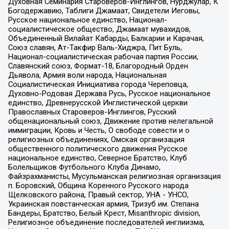
Духовная Семинария Староверов-Инглингов, Нурджулар, К
Богодержавию, Таблиги Джамаат, Свидетели Иеговы,
Русское национальное единство, Национал-
социалистическое общество, Джамаат мувахидов,
Объединенный Вилайат Кабарды, Балкарии и Карачая,
Союз славян, Ат-Такфир Валь-Хиджра, Пит Буль,
Национал-социалистическая рабочая партия России,
Славянский союз, Формат-18, Благородный Орден
Дьявола, Армия воли народа, Национальная
Социалистическая Инициатива города Череповца,
Духовно-Родовая Держава Русь, Русское национальное
единство, Древнерусской Инглистической церкви
Православных Староверов-Инглингов, Русский
общенациональный союз, Движение против нелегальной
иммиграции, Кровь и Честь, О свободе совести и о
религиозных объединениях, Омская организация
общественного политического движения Русское
национальное единство, Северное Братство, Клуб
Болельщиков Футбольного Клуба Динамо,
Файзрахманисты, Мусульманская религиозная организация
п. Боровский, Община Коренного Русского народа
Щелковского района, Правый сектор, УНА - УНСО,
Украинская повстанческая армия, Тризуб им. Степана
Бандеры, Братство, Белый Крест, Misanthropic division,
Религиозное объединение последователей инглиизма,