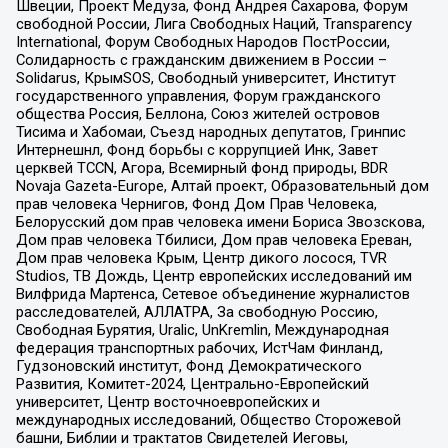
Швеции, Проект Медуза, Фонд Андрея Сахарова, Форум
свободной России, Лига Свободных Наций, Transparеncy
International, Форум Свободных Народов ПостРоссии,
Солидарность с гражданским движением в России –
Solidarus, КрымSOS, Свободный университет, Институт
государственного управления, Форум гражданского
общества Россия, Беллона, Союз жителей островов
Тисима и Хабомаи, Съезд народных депутатов, Гринпис
Интернешнл, Фонд борьбы с коррупцией Инк, Завет
церквей TCCN, Агора, Всемирный фонд природы, BDR
Novaja Gazeta-Europe, Алтай проект, Образовательный дом
прав человека Чернигов, Фонд Дом Прав Человека,
Белорусский дом прав человека имени Бориса Звозскова,
Дом прав человека Тбилиси, Дом прав человека Ереван,
Дом прав человека Крым, Центр дикого лосося, TVR
Studios, ТВ Дождь, Центр европейских исследований им
Вилфрида Мартенса, Сетевое объединение журналистов
расследователей, АЛЛАТРА, За свободную Россию,
Свободная Бурятия, Uralic, UnKremlin, Международная
федерация транспортных рабочих, ИстЧам Финланд,
Гудзоновский институт, Фонд Демократического
Развития, Комитет-2024, Центрально-Европейский
университет, Центр восточноевропейских и
международных исследований, Общество Сторожевой
башни, Библии и трактатов Свидетелей Иеговы,