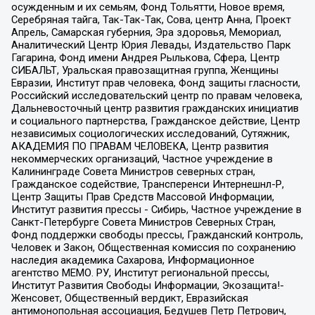
осужденным и их семьям, Фонд Тольятти, Новое время,
Серебряная тайга, Так-Так-Так, Сова, центр Анна, Проект
Апрель, Самарская губерния, Эра здоровья, Мемориал,
Аналитический Центр Юрия Левады, Издательство Парк
Гагарина, Фонд имени Андрея Рылькова, Сфера, Центр
СИБАЛЬТ, Уральская правозащитная группа, Женщины
Евразии, Институт прав человека, Фонд защиты гласности,
Российский исследовательский центр по правам человека,
Дальневосточный центр развития гражданских инициатив
и социального партнерства, Гражданское действие, Центр
независимых социологических исследований, Сутяжник,
АКАДЕМИЯ ПО ПРАВАМ ЧЕЛОВЕКА, Центр развития
некоммерческих организаций, Частное учреждение в
Калининграде Совета Министров северных стран,
Гражданское содействие, Трансперенси Интернешнл-Р,
Центр Защиты Прав Средств Массовой Информации,
Институт развития прессы - Сибирь, Частное учреждение в
Санкт-Петербурге Совета Министров Северных Стран,
Фонд поддержки свободы прессы, Гражданский контроль,
Человек и Закон, Общественная комиссия по сохранению
наследия академика Сахарова, Информационное
агентство МЕМО. РУ, Институт региональной прессы,
Институт Развития Свободы Информации, Экозащита!-
Женсовет, Общественный вердикт, Евразийская
антимонопольная ассоциация, Бедушев Петр Петрович,