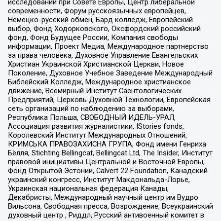
исследований при Совете Европы, Центр либеральной
современности, Форум русскоязычных европейцев,
Немецко-русский обмен, Бард колледж, Европейский
выбор, Фонд Ходорковского, Оксфордский российский
фонд, Фонд Будущее России, Компания свободы
информации, Проект Медиа, Международное партнерство
за права человека, Духовное Управление Евангельских
Христиан Украинской Христианской Церкви, Новое
Поколение, Духовное Учебное Заведение Международный
Библейский Колледж, Международное христианское
движение, Всемирный Институт Саентологических
Предприятий, Церковь Духовной Технологии, Европейская
сеть организаций по наблюдению за выборами,
Республика Польша, СВОБОДНЫЙ ИДЕЛЬ-УРАЛ,
Ассоциация развития журналистики, IStories fonds,
Королевский Институт Международных Отношений,
КРИМСЬКА ПРАВОЗАХИСНА ГРУПА, Фонд имени Генриха
Бёлля, Stichting Bellingcat, Bellingcat Ltd, The Insider, Институт
правовой инициативы Центральной и Восточной Европы,
Фонд Открытой Эстонии, Calvert 22 Foundation, Канадский
украинский конгресс, Институт Макдональда-Лорье,
Украинская национальная федерация Канады,
Декабристы, Международный научный центр им Вудро
Вильсона, Свободная пресса, Возрождение, Всеукраинский
духовный центр , Риддл, Русский антивоенный комитет в