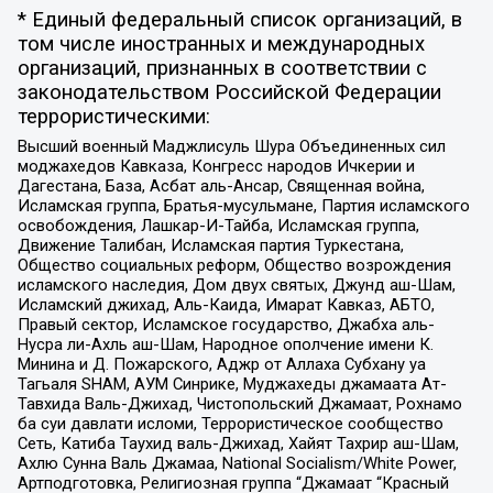
* Единый федеральный список организаций, в
том числе иностранных и международных
организаций, признанных в соответствии с
законодательством Российской Федерации
террористическими:
Высший военный Маджлисуль Шура Объединенных сил
моджахедов Кавказа, Конгресс народов Ичкерии и
Дагестана, База, Асбат аль-Ансар, Священная война,
Исламская группа, Братья-мусульмане, Партия исламского
освобождения, Лашкар-И-Тайба, Исламская группа,
Движение Талибан, Исламская партия Туркестана,
Общество социальных реформ, Общество возрождения
исламского наследия, Дом двух святых, Джунд аш-Шам,
Исламский джихад, Аль-Каида, Имарат Кавказ, АБТО,
Правый сектор, Исламское государство, Джабха аль-
Нусра ли-Ахль аш-Шам, Народное ополчение имени К.
Минина и Д. Пожарского, Аджр от Аллаха Субхану уа
Тагьаля SHAM, АУМ Синрике, Муджахеды джамаата Ат-
Тавхида Валь-Джихад, Чистопольский Джамаат, Рохнамо
ба суи давлати исломи, Террористическое сообщество
Сеть, Катиба Таухид валь-Джихад, Хайят Тахрир аш-Шам,
Ахлю Сунна Валь Джамаа, National Socialism/White Power,
Артподготовка, Религиозная группа “Джамаат “Красный