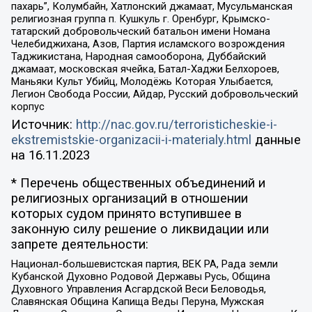
пахарь”, Колумбайн, Хатлонский джамаат, Мусульманская
религиозная группа п. Кушкуль г. Оренбург, Крымско-
татарский добровольческий батальон имени Номана
Челебиджихана, Азов, Партия исламского возрождения
Таджикистана, Народная самооборона, Дуббайский
джамаат, московская ячейка, Батал-Хаджи Белхороев,
Маньяки Культ Убийц, Молодёжь Которая Улыбается,
Легион Свобода России, Айдар, Русский добровольческий
корпус
Источник:
http://nac.gov.ru/terroristicheskie-i-
ekstremistskie-organizacii-i-materialy.html
данные
на
16.11.2023
* Перечень общественных объединений и
религиозных организаций в отношении
которых судом принято вступившее в
законную силу решение о ликвидации или
запрете деятельности:
Национал-большевистская партия, ВЕК РА, Рада земли
Кубанской Духовно Родовой Державы Русь, Община
Духовного Управления Асгардской Веси Беловодья,
Славянская Община Капища Веды Перуна, Мужская