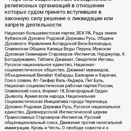
религиозных организаций в отношении
которых судом принято вступившее в
законную силу решение о ликвидации или
запрете деятельности:
Национал-большевистская партия, ВЕК РА, Рада земли
Кубанской Духовно Родовой Державы Русь, Община
Духовного Управления Асгардской Веси Беловодья,
Славянская Община Капища Веды Перуна, Мужская
Духовная Семинария Староверов-Инглингов, Нурджулар, К
Богодержавию, Таблиги Джамаат, Свидетели Иеговы,
Русское национальное единство, Национал-
социалистическое общество, Джамаат мувахидов,
Объединенный Вилайат Кабарды, Балкарии и Карачая,
Союз славян, Ат-Такфир Валь-Хиджра, Пит Буль,
Национал-социалистическая рабочая партия России,
Славянский союз, Формат-18, Благородный Орден
Дьявола, Армия воли народа, Национальная
Социалистическая Инициатива города Череповца,
Духовно-Родовая Держава Русь, Русское национальное
единство, Древнерусской Инглистической церкви
Православных Староверов-Инглингов, Русский
общенациональный союз, Движение против нелегальной
иммиграции, Кровь и Честь, О свободе совести и о