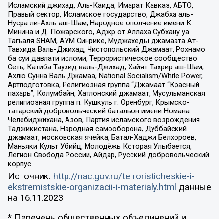
Исламский джихад, Аль-Каида, Имарат Кавказ, АБТО,
Правый сектор, Исламское государство, Джабха аль-
Нусра ли-Ахль аш-Шам, Народное ополчение имени К.
Минина и Д. Пожарского, Аджр от Аллаха Субхану уа
Тагьаля SHAM, АУМ Синрике, Муджахеды джамаата Ат-
Тавхида Валь-Джихад, Чистопольский Джамаат, Рохнамо
ба суи давлати исломи, Террористическое сообщество
Сеть, Катиба Таухид валь-Джихад, Хайят Тахрир аш-Шам,
Ахлю Сунна Валь Джамаа, National Socialism/White Power,
Артподготовка, Религиозная группа “Джамаат “Красный
пахарь”, Колумбайн, Хатлонский джамаат, Мусульманская
религиозная группа п. Кушкуль г. Оренбург, Крымско-
татарский добровольческий батальон имени Номана
Челебиджихана, Азов, Партия исламского возрождения
Таджикистана, Народная самооборона, Дуббайский
джамаат, московская ячейка, Батал-Хаджи Белхороев,
Маньяки Культ Убийц, Молодёжь Которая Улыбается,
Легион Свобода России, Айдар, Русский добровольческий
корпус
Источник:
http://nac.gov.ru/terroristicheskie-i-
ekstremistskie-organizacii-i-materialy.html
данные
на
16.11.2023
* Перечень общественных объединений и