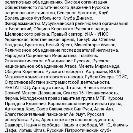
религиозных объединениях, Омская организация
общественного политического движения Русское
национальное единство, Северное Братство, Клуб
Болельщиков Футбольного Клуба Динамо,
Файзрахманисты, Мусульманская религиозная организация
п. Боровский, Община Коренного Русского народа
Щелковского района, Правый сектор, УНА - УНСО,
Украинская повстанческая армия, Тризуб им. Степана
Бандеры, Братство, Белый Крест, Misanthropic division,
Религиозное объединение последователей инглиизма,
Народная Социальная Инициатива, TulaSkins,
Этнополитическое объединение Русские, Русское
национальное объединение Атака, Мечеть Мирмамеда,
Община Коренного Русского народа г. Астрахани, ВОЛЯ,
Меджлис крымскотатарского народа, Рубеж Севера, ТОЙС,
О противодействии экстремистской деятельности,
РЕВТАТПОД, Артподготовка, Штольц, В честь иконы
Божией Матери Державная, Сектор 16, Независимость,
Фирма, Молодежная правозащитная группа МПГ, Курсом
Правды и Единения, Каракольская инициативная группа,
Автоград Крю, Союз Славянских Сил Руси, Алля-Аят,
Благотворительный пансионат Ак Умут, Русская
республика Русь, Арестантское уголовное единство,
Башкорт, Нация и свобода, Нация и свобода, W.H.С., Фалунь
Дафа, Иртыш Ultras, Русский Патриотический клуб-