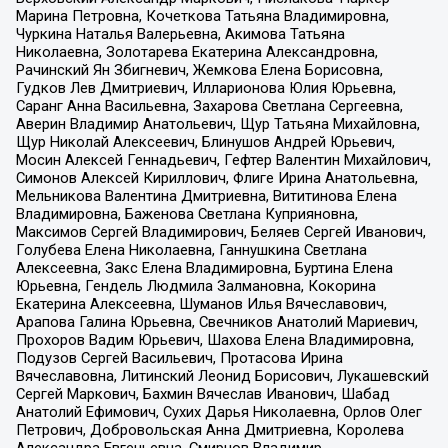
Марина Петровна, Кочеткова Татьяна Владимировна,
Чуркина Наталья Валерьевна, Акимова Татьяна
Николаевна, Золотарева Екатерина Александровна,
Рачинский Ян Збигневич, Жемкова Елена Борисовна,
Гудков Лев Дмитриевич, Илларионова Юлия Юрьевна,
Саранг Анна Васильевна, Захарова Светлана Сергеевна,
Аверин Владимир Анатольевич, Щур Татьяна Михайловна,
Щур Николай Алексеевич, Блинушов Андрей Юрьевич,
Мосин Алексей Геннадьевич, Гефтер Валентин Михайлович,
Симонов Алексей Кириллович, Флиге Ирина Анатольевна,
Мельникова Валентина Дмитриевна, Вититинова Елена
Владимировна, Баженова Светлана Куприяновна,
Максимов Сергей Владимирович, Беляев Сергей Иванович,
Голубева Елена Николаевна, Ганнушкина Светлана
Алексеевна, Закс Елена Владимировна, Буртина Елена
Юрьевна, Гендель Людмила Залмановна, Кокорина
Екатерина Алексеевна, Шуманов Илья Вячеславович,
Арапова Галина Юрьевна, Свечников Анатолий Мариевич,
Прохоров Вадим Юрьевич, Шахова Елена Владимировна,
Подузов Сергей Васильевич, Протасова Ирина
Вячеславовна, Литинский Леонид Борисович, Лукашевский
Сергей Маркович, Бахмин Вячеслав Иванович, Шабад
Анатолий Ефимович, Сухих Дарья Николаевна, Орлов Олег
Петрович, Добровольская Анна Дмитриевна, Королева
Александра Евгеньевна, Смирнов Владимир