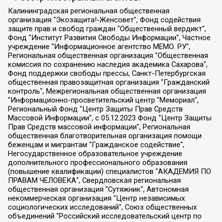
Калининградская региональная общественная организация "Экозащита!-Женсовет", Фонд содействия защите прав и свобод граждан "Общественный вердикт", Фонд "Институт Развития Свободы Информации", Частное учреждение "Информационное агентство МЕМО. РУ", Региональная общественная организация "Общественная комиссия по сохранению наследия академика Сахарова", Фонд поддержки свободы прессы, Санкт-Петербургская общественная правозащитная организация "Гражданский контроль", Межрегиональная общественная организация "Информационно-просветительский центр "Мемориал", Региональный Фонд "Центр Защиты Прав Средств Массовой Информации", с 05.12.2023 Фонд "Центр Защиты Прав Средств массовой информации", Региональная общественная благотворительная организация помощи беженцам и мигрантам "Гражданское содействие", Негосударственное образовательное учреждение дополнительного профессионального образования (повышение квалификации) специалистов "АКАДЕМИЯ ПО ПРАВАМ ЧЕЛОВЕКА", Свердловская региональная общественная организация "Сутяжник", Автономная некоммерческая организация "Центр независимых социологических исследований", Союз общественных объединений "Российский исследовательский центр по правам человека", Региональное общественное учреждение научно-информационный центр "МЕМОРИАЛ", Некоммерческая организация "Фонд защиты гласности", Автономная некоммерческая организация "Институт прав человека", Городская общественная организация "Екатеринбургское общество "МЕМОРИАЛ", Городская общественная организация "Рязанское историко-просветительское и правозащитное общество "Мемориал" (Рязанский Мемориал), Челябинский региональный орган общественной самодеятельности – женское общественное объединение "Женщины Евразии", Челябинский региональный орган общественной самодеятельности "Уральская правозащитная группа", Фонд содействия защите здоровья и социальной справедливости имени Андрея Рылькова, Автономная Некоммерческая Организация "Аналитический Центр Юрия Левады", Автономная некоммерческая организация социальной поддержки населения "Проект Апрель", Региональная общественная организация помощи женщинам и детям, находящимся в кризисной ситуации "Информационно-методический центр "Анна", Фонд содействия развитию массовых коммуникаций и правовому просвещению "Так-так-Так", Фонд содействия устойчивому развитию "Серебряная тайга", Свердловский региональный общественный фонд социальных проектов "Новое время", "Idel.Реалии", Кавказ.Реалии, Крым.Реалии, Телеканал Настоящее Время, Татаро-башкирская служба Радио Свобода (Azatliq Radiosi), Радио Свободная Европа/Радио Свобода (PCE/PC), "Сибирь.Реалии", "Фактограф", Благотворительный фонд помощи осужденным и их семьям, Автономная некоммерческая организация "Институт глобализации и социальных движений", Фонд "В защиту прав заключенных", Частное учреждение "Центр поддержки и содействия развитию средств массовой информации", Пензенский региональный общественный благотворительный фонд "Гражданский союз", "Север.Реалии", Некоммерческая организация Фонд "Правовая инициатива", Общество с ограниченной ответственностью "Радио Свободная Европа/Радио Свобода", Чешское информационное агентство "MEDIUM-ORIENT", Красноярская региональная общественная организация "Мы против СПИДа", Камалягин Денис Николаевич, Маркелов Сергей Евгеньевич, Пономарев Лев Александрович, Савицкая Людмила Алексеевна, Автономная некоммерческая организация "Центр по работе с проблемой насилия "НАСИЛИЮ.НЕТ", Межрегиональный профессиональный союз работников здравоохранения "Альянс врачей", Юридическое лицо, зарегистрированное в Латвийской Республике, SIA "Medusa Project" (регистрационный номер 40103797863, дата регистрации 10.06.2014), Некоммерческая организация "Фонд по борьбе с коррупцией", Автономная некоммерческая организация "Институт права и публичной политики", Баданин Роман Сергеевич, Гликин Максим Александрович, Железнова Мария Михайловна, Лукьянова Юлия Сергеевна, Маетная Елизавета Витальевна, Маняхин Петр Борисович, Чуракова Ольга Владимировна, Ярош Юлия Петровна, Юридическое лицо "The Insider SIA", зарегистрированное в Риге, Латвийская Республика (дата регистрации 26.06.2015), являющееся администратором доменного имени интернет-издания "The Insider SIA", https://theins.ru, Постернак Алексей Евгеньевич, Рубин Михаил Аркадьевич, Анин Роман Александрович, Юридическое лицо Istories fonds, зарегистрированное в Латвийской Республике (регистрационный номер 50008295751, дата регистрации 24.02.2020), Великовский Дмитрий Александрович, Долинина Ирина Николаевна, Мароховская Алеся Алексеевна, Шлейнов Роман Юрьевич, Шмагун Олеся Валентиновна, Общество с ограниченной ответственностью "Альтаир 2021", Общество с ограниченной ответственностью "Вега 2021", Общество с ограниченной ответственностью "Главный редактор 2021", Общество с ограниченной ответственностью "Ромашки монолит", Важенков Артем Валерьевич, Ивановская областная общественная организация "Центр гендерных исследований", Гурман Юрий Альбертович, Медиапроект "ОВД-Инфо", Егоров Владимир Владимирович, Жилинский Владимир Александрович, Общество с ограниченной ответственностью "ЗП", Иванова София Юрьевна, Карезина Инна Павловна, Кильтау Екатерина Викторовна, Петров Алексей Викторович, Пискунов Сергей Евгеньевич, Смирнов Сергей Сергеевич, Тихонов Михаил Сергеевич, Общество с ограниченной ответственностью "ЖУРНАЛИСТ-ИНОСТРАННЫЙ АГЕНТ", Арапова Галина Юрьевна, Вольтская Татьяна Анатольевна, Американская компания "Mason G.E.S. Anonymous Foundation" (США), являющаяся владельцем интернет-издания https://mnews.world/, Компания "Stichting Bellingcat", зарегистрированная в Нидерландах (дата регистрации 11.07.2018), Захаров Андрей Вячеславович, Клепиковская Екатерина Дмитриевна, Общество с ограниченной ответственностью "МЕМО", Перл Роман Александрович, Симонов Евгений Алексеевич, Соловьева Елена Анатольевна, Сотников Даниил Владимирович, Сурначева Елизавета Дмитриевна, Автономная некоммерческая организация по защите прав человека и информированию населения "Якутия – Наше Мнение", Общество с ограниченной ответственностью "Москоу диджитал медиа", с 26.01.2023 Общество с ограниченной ответственностью "Чайка Белые сады", Ветошкина Валерия Валерьевна, Заговора Максим Александрович, Межрегиональное общественное движение "Российская ЛГБТ - сеть", Оленичев Максим Владимирович, Павлов Иван Юрьевич, Скворцова Елена Сергеевна, Общество с ограниченной ответственностью "Как бы инагент", Кочетков Игорь Викторович, Общество с ограниченной ответственностью "Честные выборы", Еланчик Олег Александрович, Общество с ограниченной ответственностью "Нобелевский призыв", Гималова Регина Эмилевна, Григорьев Андрей Валерьевич, Григорьева Алина Александровна, Ассоциация по содействию защите прав призывников, альтернативнослужащих и военнослужащих "Правозащитная группа "Гражданин.Армия.Право", Хисамова Регина Фаритовна, Автономная некоммерческая организация по реализации социально-правовых программ "Лилит", Дальневосточное общественное движение "Маяк", Санкт-Петербургская ЛГБТ-инициативная группа "Выход", Инициативная группа ЛГБТ+ "Реверс", Алексеев Андрей Викторович, Бекбулатова Таисия Львовна, Беляев Иван Михайлович, Владыкина Елена Сергеевна, Гельман Марат Александрович, Никульшина Вероника Юрьевна, Толоконникова Надежда Андреевна, Шендерович Виктор Анатольевич, Общество с ограниченной ответственностью "Данное сообщение", Общество с ограниченной ответственностью Издательский дом "Новая глава", Айнбиндер Александра Александровна, Московский комьюнити-центр для ЛГБТ+инициатив, Благотворительный фонд развития филантропии, Deutsche Welle (Германия, Kurt-Schumacher-Strasse 3, 53113 Bonn), Борзунова Мария Михайловна, Воробьев Виктор Викторович, Голубева Анна Львовна, Константинова Алла Михайловна, Малкова Ирина Владимировна, Мурадов Мурад Абдулгалимович, Осетинская Елизавета Николаевна, Понасенков Евгений Николаевич, Ганапольский Матвей Юрьевич, Киселев Евгений Алексеевич, Борухович Ирина Григорьевна, Дремин Иван Тимофеевич, Дубровский Дмитрий Викторович, Красноярская региональная общественная организация поддержки и развития альтернативных образовательных технологий и межкультурных коммуникаций "ИНТЕРРА", Маяковская Екатерина Алексеевна, Фейгин Марк Захарович, Филимонов Андрей Викторович, Дзугкоева Регина Николаевна, Доброхотов Роман Александрович, Дудь Юрий Александрович, Елкин Сергей Владимирович, Кругликов Кирилл Игоревич, Сабунаева Мария Леонидовна, Семенов Алексей Владимирович, Шаинян Карен Багратович, Шульман Екатерина Михайловна, Асафьев Артур Валерьевич, Вахштайн Виктор Семенович, Венедиктов Алексей Алексеевич, Лушникова Екатерина Евгеньевна, Волков Леонид Михайлович, Невзоров Александр Глебович, Пархоменко Сергей Борисович, Сироткин Ярослав Николаевич, Кара-Мурза Владимир Владимирович, Баранова Наталья Владимировна, Гозман Леонид Яковлевич, Кагарлицкий Борис Юльевич, Климарев Михаил Валерьевич, Милов Владимир Станиславович, Автономная некоммерческая организация Краснодарский центр современного искусства "Типография", Моргенштерн Алишер Тагирович, Соболь Любовь Эдуардовна, Общество с ограниченной ответственностью "ЛИЗА НОРМ", Каспаров Гарри Кимович, Ходорковский Михаил Борисович, Общество с ограниченной ответственностью "Апрельские тезисы", Данилович Ирина Брониславовна, Кашин Олег Владимирович, Петров Николай Владимирович, Пивоваров Алексей Владимирович, Соколов Михаил Владимирович, Цветкова Юлия Владимировна, Чичваркин Евгений Александрович, Комитет против пыток/Команда против пыток, Общество с ограниченной ответственностью "Первый научный", Общество с ограниченной ответственностью "Вертолет и ко", Белоцерковская Вероника Борисовна, Кац Максим Евгеньевич, Лазарева Татьяна Юрьевна, Шаведдинов Руслан Табризович, Яшин Илья Валерьевич, Общество с ограниченной ответственностью "Иноагент ААВ", Алешковский Дмитрий Петрович, Альбац Евгения Марковна, Быков Дмитрий Львович, Галямина Юлия Евгеньевна, Лойко Сергей Леонидович, Мартынов Кирилл Константинович, Медведев Сергей Александрович, Крашенинников Федор Геннадиевич, Гордеева Катерина Вл