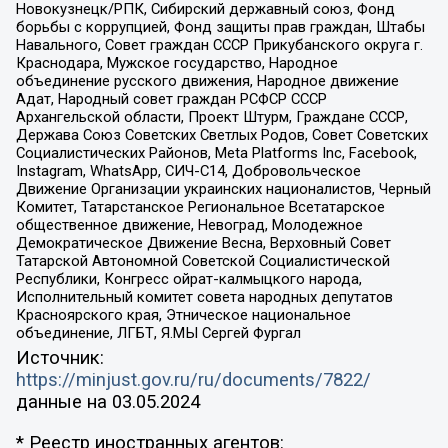
Новокузнецк/РПК, Сибирский державный союз, Фонд
борьбы с коррупцией, Фонд защиты прав граждан, Штабы
Навального, Совет граждан СССР Прикубанского округа г.
Краснодара, Мужское государство, Народное
объединение русского движения, Народное движение
Адат, Народный совет граждан РСФСР СССР
Архангельской области, Проект Штурм, Граждане СССР,
Держава Союз Советских Светлых Родов, Совет Советских
Социалистических Районов, Meta Platforms Inc, Facebook,
Instagram, WhatsApp, СИЧ-С14, Добровольческое
Движение Организации украинских националистов, Черный
Комитет, Татарстанское Региональное Всетатарское
общественное движение, Невоград, Молодежное
Демократическое Движение Весна, Верховный Совет
Татарской Автономной Советской Социалистической
Республики, Конгресс ойрат-калмыцкого народа,
Исполнительный комитет совета народных депутатов
Красноярского края, Этническое национальное
объединение, ЛГБТ, Я.МЫ Сергей Фургал
Источник:
https://minjust.gov.ru/ru/documents/7822/
данные на
03.05.2024
* Реестр иностранных агентов: