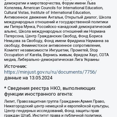
демократии и миротворчества, Форум имени Льва
Копелева, American Councils for International Education,
Cultural Vistas, Institute of International Education,
Антивоенное движение Антальи, Открытый диалог, Школа
международных отношений и государственной политики
им Питера Мунка, Российско-канадский демократический
альянс, Школа международных отношений им Нормана
Патерсона, Центр Гражданских Свобод, Фонд Бориса
Немцова за Свободу, Фонд имени Фридриха Науманна за
свободу, Феминистское антивоенное сопротивление,
Комитет независимости Ингушетии, Прометей, Stop
Occupation of Karelia, Вернись живым, Фридом Хаус, СОТА
медиа, Либерально-демократическая Лига Украины
Источник:
https://minjust.gov.ru/ru/documents/7756/
данные на
13.05.2024
* Сведения реестра НКО, выполняющих
функции иностранного агента:
Лилит, Правозащитная группа Гражданин.Армия.Право,
Нижегородский центр немецкой и европейской культуры,
Центр гендерных исследований, Фонд защиты прав
граждан Штаб, Институт права и публичной политики,