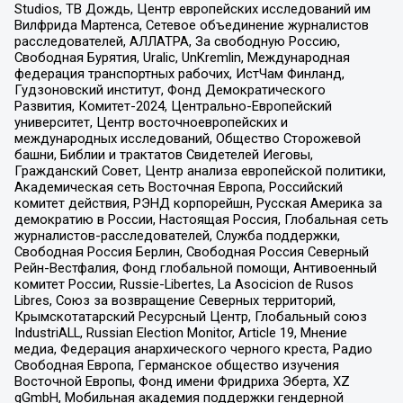
Studios, ТВ Дождь, Центр европейских исследований им
Вилфрида Мартенса, Сетевое объединение журналистов
расследователей, АЛЛАТРА, За свободную Россию,
Свободная Бурятия, Uralic, UnKremlin, Международная
федерация транспортных рабочих, ИстЧам Финланд,
Гудзоновский институт, Фонд Демократического
Развития, Комитет-2024, Центрально-Европейский
университет, Центр восточноевропейских и
международных исследований, Общество Сторожевой
башни, Библии и трактатов Свидетелей Иеговы,
Гражданский Совет, Центр анализа европейской политики,
Академическая сеть Восточная Европа, Российский
комитет действия, РЭНД корпорейшн, Русская Америка за
демократию в России, Настоящая Россия, Глобальная сеть
журналистов-расследователей, Служба поддержки,
Свободная Россия Берлин, Свободная Россия Северный
Рейн-Вестфалия, Фонд глобальной помощи, Антивоенный
комитет России, Russie-Libertes, La Asocicion de Rusos
Libres, Союз за возвращение Северных территорий,
Крымскотатарский Ресурсный Центр, Глобальный союз
IndustriALL, Russian Election Monitor, Article 19, Мнение
медиа, Федерация анархического черного креста, Радио
Свободная Европа, Германское общество изучения
Восточной Европы, Фонд имени Фридриха Эберта, XZ
gGmbH, Мобильная академия поддержки гендерной