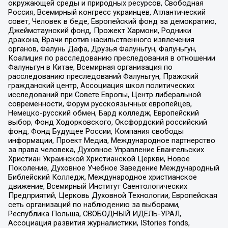
окружающей среды и природных ресурсов, Свободная
Россия, Всемирный конгресс украинцев, Атлантический
совет, Человек в беде, Европейский фонд за демократию,
Джеймстаунский фонд, Прожект Хармони, Родники
дракона, Врачи против насильственного извлечения
органов, Фалунь Дафа, Друзья Фалуньгун, Фалуньгун,
Коалиция по расследованию преследования в отношении
Фалуньгун в Китае, Всемирная организация по
расследованию преследований Фалуньгун, Пражский
гражданский центр, Ассоциация школ политических
исследований при Совете Европы, Центр либеральной
современности, Форум русскоязычных европейцев,
Немецко-русский обмен, Бард колледж, Европейский
выбор, Фонд Ходорковского, Оксфордский российский
фонд, Фонд Будущее России, Компания свободы
информации, Проект Медиа, Международное партнерство
за права человека, Духовное Управление Евангельских
Христиан Украинской Христианской Церкви, Новое
Поколение, Духовное Учебное Заведение Международный
Библейский Колледж, Международное христианское
движение, Всемирный Институт Саентологических
Предприятий, Церковь Духовной Технологии, Европейская
сеть организаций по наблюдению за выборами,
Республика Польша, СВОБОДНЫЙ ИДЕЛЬ-УРАЛ,
Ассоциация развития журналистики, IStories fonds,