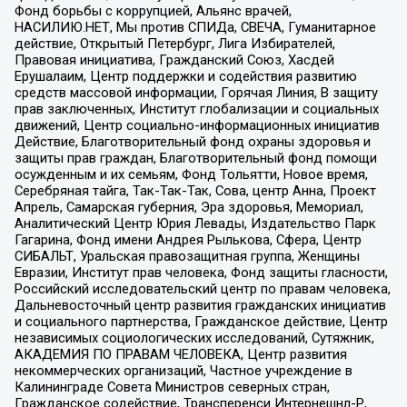
Фонд борьбы с коррупцией, Альянс врачей,
НАСИЛИЮ.НЕТ, Мы против СПИДа, СВЕЧА, Гуманитарное
действие, Открытый Петербург, Лига Избирателей,
Правовая инициатива, Гражданский Союз, Хасдей
Ерушалаим, Центр поддержки и содействия развитию
средств массовой информации, Горячая Линия, В защиту
прав заключенных, Институт глобализации и социальных
движений, Центр социально-информационных инициатив
Действие, Благотворительный фонд охраны здоровья и
защиты прав граждан, Благотворительный фонд помощи
осужденным и их семьям, Фонд Тольятти, Новое время,
Серебряная тайга, Так-Так-Так, Сова, центр Анна, Проект
Апрель, Самарская губерния, Эра здоровья, Мемориал,
Аналитический Центр Юрия Левады, Издательство Парк
Гагарина, Фонд имени Андрея Рылькова, Сфера, Центр
СИБАЛЬТ, Уральская правозащитная группа, Женщины
Евразии, Институт прав человека, Фонд защиты гласности,
Российский исследовательский центр по правам человека,
Дальневосточный центр развития гражданских инициатив
и социального партнерства, Гражданское действие, Центр
независимых социологических исследований, Сутяжник,
АКАДЕМИЯ ПО ПРАВАМ ЧЕЛОВЕКА, Центр развития
некоммерческих организаций, Частное учреждение в
Калининграде Совета Министров северных стран,
Гражданское содействие, Трансперенси Интернешнл-Р,