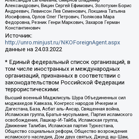
Александрович, Вицин Сергей Ефимович, Золотухин Борис
Андреевич, Левинсон Лев Семенович, Локшина Татьяна
Иосифовна, Орлов Олег Петрович, Полякова Мара
Федоровна, Резник Генри Маркович, Захаров Герман
Константинович
Источник:
http://unro.minjust.ru/NKOForeignAgent.aspx
данные на
24.03.2022
* Единый федеральный список организаций, в
том числе иностранных и международных
организаций, признанных в соответствии с
законодательством Российской Федерации
террористическими:
Высший военный Маджлисуль Шура Объединенных сил
моджахедов Кавказа, Конгресс народов Ичкерии и
Дагестана, База, Асбат аль-Ансар, Священная война,
Исламская группа, Братья-мусульмане, Партия исламского
освобождения, Лашкар-И-Тайба, Исламская группа,
Движение Талибан, Исламская партия Туркестана,
Общество социальных реформ, Общество возрождения
исламского наследия, Дом двух святых, Джунд аш-Шам,