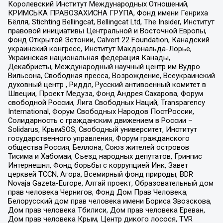
Королевский Институт Международных Отношений,
КРИМСЬКА ПРАВОЗАХИСНА ГРУПА, Фонд имени Генриха
Бёлля, Stichting Bellingcat, Bellingcat Ltd, The Insider, Институт
правовой инициативы Центральной и Восточной Европы,
Фонд Открытой Эстонии, Calvert 22 Foundation, Канадский
украинский конгресс, Институт Макдональда-Лорье,
Украинская национальная федерация Канады,
Декабристы, Международный научный центр им Вудро
Вильсона, Свободная пресса, Возрождение, Всеукраинский
духовный центр , Риддл, Русский антивоенный комитет в
Швеции, Проект Медуза, Фонд Андрея Сахарова, Форум
свободной России, Лига Свободных Наций, Transparеncy
International, Форум Свободных Народов ПостРоссии,
Солидарность с гражданским движением в России –
Solidarus, КрымSOS, Свободный университет, Институт
государственного управления, Форум гражданского
общества Россия, Беллона, Союз жителей островов
Тисима и Хабомаи, Съезд народных депутатов, Гринпис
Интернешнл, Фонд борьбы с коррупцией Инк, Завет
церквей TCCN, Агора, Всемирный фонд природы, BDR
Novaja Gazeta-Europe, Алтай проект, Образовательный дом
прав человека Чернигов, Фонд Дом Прав Человека,
Белорусский дом прав человека имени Бориса Звозскова,
Дом прав человека Тбилиси, Дом прав человека Ереван,
Дом прав человека Крым, Центр дикого лосося, TVR