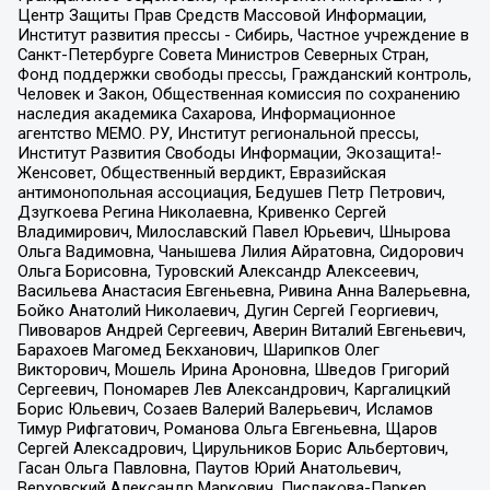
Центр Защиты Прав Средств Массовой Информации,
Институт развития прессы - Сибирь, Частное учреждение в
Санкт-Петербурге Совета Министров Северных Стран,
Фонд поддержки свободы прессы, Гражданский контроль,
Человек и Закон, Общественная комиссия по сохранению
наследия академика Сахарова, Информационное
агентство МЕМО. РУ, Институт региональной прессы,
Институт Развития Свободы Информации, Экозащита!-
Женсовет, Общественный вердикт, Евразийская
антимонопольная ассоциация, Бедушев Петр Петрович,
Дзугкоева Регина Николаевна, Кривенко Сергей
Владимирович, Милославский Павел Юрьевич, Шнырова
Ольга Вадимовна, Чанышева Лилия Айратовна, Сидорович
Ольга Борисовна, Туровский Александр Алексеевич,
Васильева Анастасия Евгеньевна, Ривина Анна Валерьевна,
Бойко Анатолий Николаевич, Дугин Сергей Георгиевич,
Пивоваров Андрей Сергеевич, Аверин Виталий Евгеньевич,
Барахоев Магомед Бекханович, Шарипков Олег
Викторович, Мошель Ирина Ароновна, Шведов Григорий
Сергеевич, Пономарев Лев Александрович, Каргалицкий
Борис Юльевич, Созаев Валерий Валерьевич, Исламов
Тимур Рифгатович, Романова Ольга Евгеньевна, Щаров
Сергей Алексадрович, Цирульников Борис Альбертович,
Гасан Ольга Павловна, Паутов Юрий Анатольевич,
Верховский Александр Маркович, Пислакова-Паркер