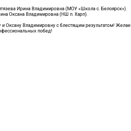
итязева Ирина Владимировна (МОУ «Школа с. Белоярск»).
ина Оксана Владимировна (НШ п. Харп).
 и Оксану Владимировну с блестящим результатом! Жела
рофессиональных побед!