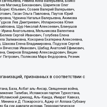
 Евгеньевна, Ривина Анна Валерьевна, Бойко
хоев Магомед Бекханович, Шарипков Олег
Борис Юльевич, Созаев Валерий Валерьевич,
тович, Гасан Ольга Павловна, Паутов Юрий
ровна, Чуркина Наталья Валерьевна, Акимова
 Гудков Лев Дмитриевич, Илларионова Юлия
ихайловна, Щур Николай Алексеевич, Блинушов
е Ирина Анатольевна, Мельникова Валентина
Беляев Сергей Иванович, Голубева Елена
ила Залмановна, Кокорина Екатерина Алексеевна,
, Шахова Елена Владимировна, Подузов Сергей
ин Вячеслав Иванович, Шабад Анатолий Ефимович,
вна, Смирнов Владимир Александрович, Вицин
ег Петрович, Полякова Мара Федоровна, Резник
ганизаций, признанных в соответствии с
на, База, Асбат аль-Ансар, Священная война,
ижение Талибан, Исламская партия Туркестана,
Исламский джихад, Аль-Каида, Имарат Кавказ,
 Минина и Д. Пожарского, Аджр от Аллаха Субхану
о ба суи давлати исломи, Террористическое