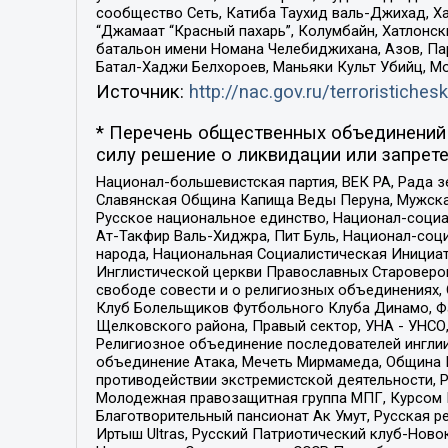
сообщество Сеть, Катиба Таухид валь-Джихад, Хай
“Джамаат “Красный пахарь”, Колумбайн, Хатлонск
батальон имени Номана Челебиджихана, Азов, Па
Батал-Хаджи Белхороев, Маньяки Культ Убийц, М
Источник:
http://nac.gov.ru/terroristichesk
* Перечень общественных объединений 
силу решение о ликвидации или запрете
Национал-большевистская партия, ВЕК РА, Рада 
Славянская Община Капища Веды Перуна, Мужская
Русское национальное единство, Национал-социа
Ат-Такфир Валь-Хиджра, Пит Буль, Национал-соц
народа, Национальная Социалистическая Инициат
Инглистической церкви Православных Староверов
свободе совести и о религиозных объединениях,
Клуб Болельщиков Футбольного Клуба Динамо, Фа
Щелковского района, Правый сектор, УНА - УНСО, У
Религиозное объединение последователей инглии
объединение Атака, Мечеть Мирмамеда, Община К
противодействии экстремистской деятельности, 
Молодежная правозащитная группа МПГ, Курсом П
Благотворительный пансионат Ак Умут, Русская ре
Иртыш Ultras, Русский Патриотический клуб-Нов