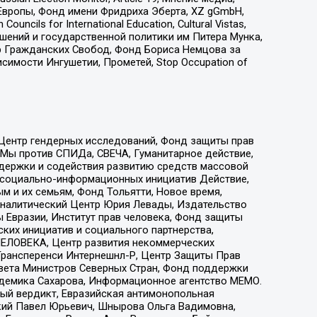
Европы, Фонд имени Фридриха Эберта, XZ gGmbH,
ls for International Education, Cultural Vistas,
ошений и государственной политики им Питера Мунка,
 Гражданских Свобод, Фонд Бориса Немцова за
имости Ингушетии, Прометей, Stop Occupation of
 Центр гендерных исследований, Фонд защиты прав
 Мы против СПИДа, СВЕЧА, Гуманитарное действие,
ддержки и содействия развитию средств массовой
р социально-информационных инициатив Действие,
 и их семьям, Фонд Тольятти, Новое время,
, Аналитический Центр Юрия Левады, Издательство
 Евразии, Институт прав человека, Фонд защиты
ких инициатив и социального партнерства,
ЕЛОВЕКА, Центр развития некоммерческих
 Трансперенси Интернешнл-Р, Центр Защиты Прав
овета Министров Северных Стран, Фонд поддержки
адемика Сахарова, Информационное агентство МЕМО.
ый вердикт, Евразийская антимонопольная
кий Павел Юрьевич, Шнырова Ольга Вадимовна,