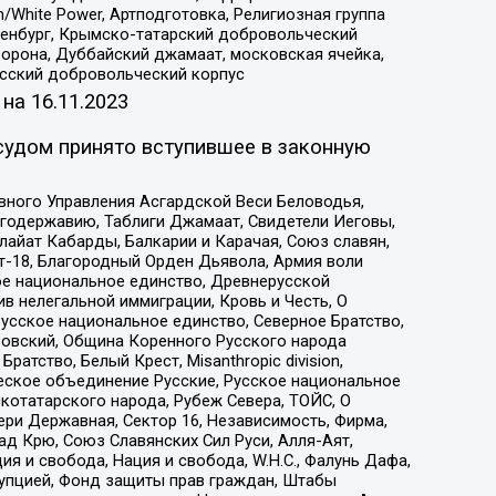
/White Power, Артподготовка, Религиозная группа
Оренбург, Крымско-татарский добровольческий
орона, Дуббайский джамаат, московская ячейка,
усский добровольческий корпус
 на
16.11.2023
судом принято вступившее в законную
вного Управления Асгардской Веси Беловодья,
годержавию, Таблиги Джамаат, Свидетели Иеговы,
айат Кабарды, Балкарии и Карачая, Союз славян,
т-18, Благородный Орден Дьявола, Армия воли
ое национальное единство, Древнерусской
 нелегальной иммиграции, Кровь и Честь, О
усское национальное единство, Северное Братство,
ровский, Община Коренного Русского народа
атство, Белый Крест, Misanthropic division,
еское объединение Русские, Русское национальное
котатарского народа, Рубеж Севера, ТОЙС, О
ри Державная, Сектор 16, Независимость, Фирма,
д Крю, Союз Славянских Сил Руси, Алля-Аят,
я и свобода, Нация и свобода, W.H.С., Фалунь Дафа,
рупцией, Фонд защиты прав граждан, Штабы