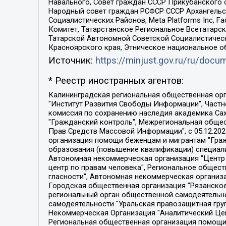
Навального, Совет граждан СССР Прикубанского 
Народный совет граждан РСФСР СССР Архангельск
Социалистических Районов, Meta Platforms Inc, 
Комитет, Татарстанское Региональное Всетатар
Татарской Автономной Советской Социалистическ
Красноярского края, Этническое национальное о
Источник:
https://minjust.gov.ru/ru/doc
* Реестр иностранных агентов:
Калининградская региональная общественная организация "Экозащита!-Женсовет", Фонд содействия защите прав и свобод граждан "Общественный вердикт", Фонд "Институт Развития Свободы Информации", Частное учреждение "Информационное агентство МЕМО. РУ", Региональная общественная организация "Общественная комиссия по сохранению наследия академика Сахарова", Фонд поддержки свободы прессы, Санкт-Петербургская общественная правозащитная организация "Гражданский контроль", Межрегиональная общественная организация "Информационно-просветительский центр "Мемориал", Региональный Фонд "Центр Защиты Прав Средств Массовой Информации", с 05.12.2023 Фонд "Центр Защиты Прав Средств массовой информации", Региональная общественная благотворительная организация помощи беженцам и мигрантам "Гражданское содействие", Негосударственное образовательное учреждение дополнительного профессионального образования (повышение квалификации) специалистов "АКАДЕМИЯ ПО ПРАВАМ ЧЕЛОВЕКА", Свердловская региональная общественная организация "Сутяжник", Автономная некоммерческая организация "Центр независимых социологических исследований", Союз общественных объединений "Российский исследовательский центр по правам человека", Региональное общественное учреждение научно-информационный центр "МЕМОРИАЛ", Некоммерческая организация "Фонд защиты гласности", Автономная некоммерческая организация "Институт прав человека", Городская общественная организация "Екатеринбургское общество "МЕМОРИАЛ", Городская общественная организация "Рязанское историко-просветительское и правозащитное общество "Мемориал" (Рязанский Мемориал), Челябинский региональный орган общественной самодеятельности – женское общественное объединение "Женщины Евразии", Челябинский региональный орган общественной самодеятельности "Уральская правозащитная группа", Фонд содействия защите здоровья и социальной справедливости имени Андрея Рылькова, Автономная Некоммерческая Организация "Аналитический Центр Юрия Левады", Автономная некоммерческая организация социальной поддержки населения "Проект Апрель", Региональная общественная организация помощи женщинам и детям, находящимся в кризисной ситуации "Информационно-методический центр "Анна", Фонд содействия развитию массовых коммуникаций и правовому просвещению "Так-так-Так", Фонд содействия устойчивому развитию "Серебряная тайга", Свердловский региональный общественный фонд социальных проектов "Новое время", "Idel.Реалии", Кавказ.Реалии, Крым.Реалии, Телеканал Настоящее Время, Татаро-башкирская служба Радио Свобода (Azatliq Radiosi), Радио Свободная Европа/Радио Свобода (PCE/PC), "Сибирь.Реалии", "Фактограф", Благотворительный фонд помощи осужденным и их семьям, Автономная некоммерческая организация "Институт глобализации и социальных движений", Фонд "В защиту прав заключенных", Частное учреждение "Центр поддержки и содействия развитию средств массовой информации", Пензенский региональный общественный благотворительный фонд "Гражданский союз", "Север.Реалии", Некоммерческая организация Фонд "Правовая инициатива", 