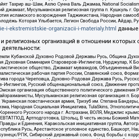
ят Тахрир аш-Шам, Ахлю Сунна Валь Джамаа, National Socialism
ий джамаат, Мусульманская религиозная группа п. Кушкуль г. 
ртия исламского возрождения Таджикистана, Народная самооб
олодёжь Которая Улыбается, Легион Свобода России, Айдар, Р
ie-i-ekstremistskie-organizacii-i-materialy.html
данные
и религиозных организаций в отношении которых 
 деятельности:
земли Кубанской Духовно Родовой Державы Русь, Община Духо
 Духовная Семинария Староверов-Инглингов, Нурджулар, К Бо
листическое общество, Джамаат мувахидов, Объединенный Вил
иалистическая рабочая партия России, Славянский союз, Форма
ива города Череповца, Духовно-Родовая Держава Русь, Русск
-Инглингов, Русский общенациональный союз, Движение против
 Омская организация общественного политического движения Р
йзрахманисты, Мусульманская религиозная организация п. Бо
краинская повстанческая армия, Тризуб им. Степана Бандеры, Бр
зма, Народная Социальная Инициатива, TulaSkins, Этнополитич
оренного Русского народа г. Астрахани, ВОЛЯ, Меджлис крымс
РЕВТАТПОД, Артподготовка, Штольц, В честь иконы Божией Мате
равды и Единения, Каракольская инициативная группа, Автогра
спублика Русь, Арестантское уголовное единство, Башкорт, Наци
окузнецк/РПК, Сибирский державный союз, Фонд борьбы с кор