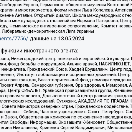
 Свободная Европа, Германское общество изучения Восточной 
и и миротворчества, Форум имени Льва Копелева, American Counci
ое движение Антальи, Открытый диалог, Школа международных отн
Школа международных отношений им Нормана Патерсона, Центр
ду, Феминистское антивоенное сопротивление, Комитет независ
а, Либерально-демократическая Лига Украины
uments/7756/
данные на
13.05.2024
функции иностранного агента:
раво, Нижегородский центр немецкой и европейской культуры,
тики, Фонд борьбы с коррупцией, Альянс врачей, НАСИЛИЮ.НЕТ,
я инициатива, Гражданский Союз, Хасдей Ерушалаим, Центр по
юченных, Институт глобализации и социальных движений, Цент
ты прав граждан, Благотворительный фонд помощи осужденным
а, Проект Апрель, Самарская губерния, Эра здоровья, Мемориал
ера, Центр СИБАЛЬТ, Уральская правозащитная группа, Женщины
по правам человека, Дальневосточный центр развития гражданс
ологических исследований, Сутяжник, АКАДЕМИЯ ПО ПРАВАМ Ч
е Совета Министров северных стран, Гражданское содействие,
я прессы - Сибирь, Частное учреждение в Санкт-Петербурге С
 и Закон, Общественная комиссия по сохранению наследия ак
звития Свободы Информации, Экозащита!-Женсовет, Общественн
Регина Николаевна, Кривенко Сергей Владимирович, Милославс