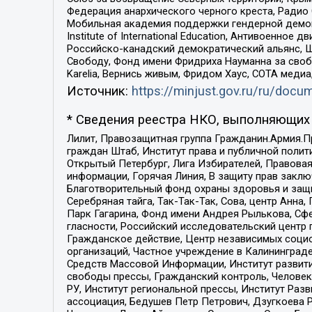
Федерация анархического черного креста, Радио
Мобильная академия поддержки гендерной демократи
Institute of International Education, Антивоенн
Российско-канадский демократический альянс, 
Свободу, Фонд имени Фридриха Науманна за свобо
Karelia, Вернись живым, Фридом Хаус, СОТА меди
Источник:
https://minjust.gov.ru/ru/doc
* Сведения реестра НКО, выполняющих 
Лилит, Правозащитная группа Гражданин.Армия.П
граждан Штаб, Институт права и публичной поли
Открытый Петербург, Лига Избирателей, Правова
информации, Горячая Линия, В защиту прав закл
Благотворительный фонд охраны здоровья и защи
Серебряная тайга, Так-Так-Так, Сова, центр Анн
Парк Гагарина, Фонд имени Андрея Рылькова, Сф
гласности, Российский исследовательский центр 
Гражданское действие, Центр независимых соци
организаций, Частное учреждение в Калининград
Средств Массовой Информации, Институт развити
свободы прессы, Гражданский контроль, Человек
РУ, Институт региональной прессы, Институт Ра
ассоциация, Бедушев Петр Петрович, Дзугкоева 