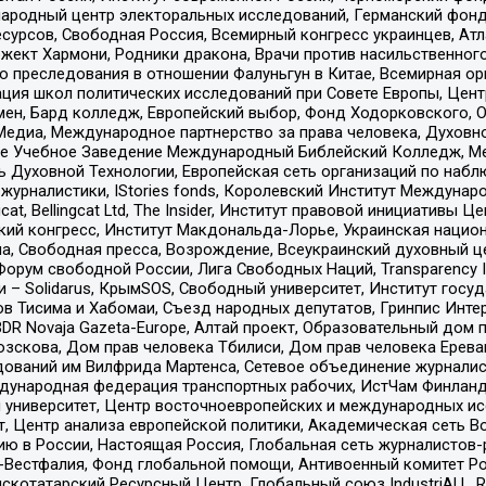
родный центр электоральных исследований, Германский фонд
рсов, Свободная Россия, Всемирный конгресс украинцев, Атла
ект Хармони, Родники дракона, Врачи против насильственного
ию преследования в отношении Фалуньгун в Китае, Всемирная о
ация школ политических исследований при Совете Европы, Цен
мен, Бард колледж, Европейский выбор, Фонд Ходорковского,
едиа, Международное партнерство за права человека, Духовно
ое Учебное Заведение Международный Библейский Колледж, М
ь Духовной Технологии, Европейская сеть организаций по наб
урналистики, IStories fonds, Королевский Институт Между
gcat, Bellingcat Ltd, The Insider, Институт правовой инициатив
инский конгресс, Институт Макдональда-Лорье, Украинская нац
, Свободная пресса, Возрождение, Всеукраинский духовный цен
орум свободной России, Лига Свободных Наций, Transparеncy I
– Solidarus, КрымSOS, Свободный университет, Институт госу
в Тисима и Хабомаи, Съезд народных депутатов, Гринпис Инте
DR Novaja Gazeta-Europe, Алтай проект, Образовательный дом 
зскова, Дом прав человека Тбилиси, Дом прав человека Ерева
едований им Вилфрида Мартенса, Сетевое объединение журнали
Международная федерация транспортных рабочих, ИстЧам Финлан
й университет, Центр восточноевропейских и международных и
, Центр анализа европейской политики, Академическая сеть Во
ю в России, Настоящая Россия, Глобальная сеть журналистов
естфалия, Фонд глобальной помощи, Антивоенный комитет России,
татарский Ресурсный Центр, Глобальный союз IndustriALL, Russi