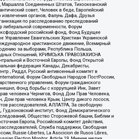
 Маршалла Соединенных Штатов, Тихоокеанский
нтический совет, Человек в беде, Европейский
 извлечения органов, Фалунь Дафа, Друзья
рганизация по расследованию преследований
тр либеральной современности, Форум
 Оксфордский российский фонд, Фонд Будущее
е Управление Евангельских Христиан Украинской
еждународное христианское движение, Всемирный
людению за выборами, Республика Польша,
народных Отношений, КРИМСЬКА ПРАВОЗАХИСНА
ы Центральной и Восточной Европы, Фонд Открытой
иональная федерация Канады, Декабристы,
тр , Риддл, Русский антивоенный комитет в
nternational, Форум Свободных Народов ПостРоссии,
дарственного управления, Форум гражданского
рнешнл, Фонд борьбы с коррупцией Инк, Завет
прав человека Чернигов, Фонд Дом Прав Человека,
н, Дом прав человека Крым, Центр дикого лосося,
стов расследователей, АЛЛАТРА, За свободную
д, Гудзоновский институт, Фонд Демократического
сследований, Общество Сторожевой башни, Библии и
сточная Европа, Российский комитет действия,
-расследователей, Служба поддержки, Свободная
 Russie-Libertes, La Asocicion de Rusos Libres,
an Election Monitor, Article 19, Мнение медиа,