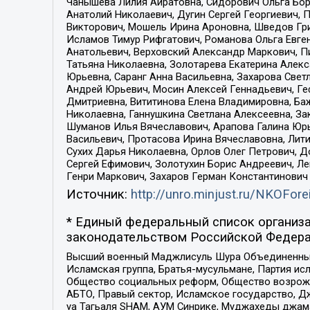
Чанышева Лилия Айратовна, Сидорович Ольга Бори
Анатолий Николаевич, Дугин Сергей Георгиевич, 
Викторович, Мошель Ирина Ароновна, Шведов Гри
Исламов Тимур Рифгатович, Романова Ольга Евге
Анатольевич, Верховский Александр Маркович, П
Татьяна Николаевна, Золотарева Екатерина Алек
Юрьевна, Саранг Анна Васильевна, Захарова Свет
Андрей Юрьевич, Мосин Алексей Геннадьевич, Ге
Дмитриевна, Вититинова Елена Владимировна, Ба
Николаевна, Ганнушкина Светлана Алексеевна, За
Шуманов Илья Вячеславович, Арапова Галина Юрь
Васильевич, Протасова Ирина Вячеславовна, Лит
Сухих Дарья Николаевна, Орлов Олег Петрович, 
Сергей Ефимович, Золотухин Борис Андреевич, Л
Генри Маркович, Захаров Герман Константинович
Источник:
http://unro.minjust.ru/NKOFore
* Единый федеральный список организа
законодательством Российской Федера
Высший военный Маджлисуль Шура Объединенных с
Исламская группа, Братья-мусульмане, Партия ис
Общество социальных реформ, Общество возрожд
АБТО, Правый сектор, Исламское государство, Д
уа Тагьаля SHAM, АУМ Синрике, Муджахеды джама