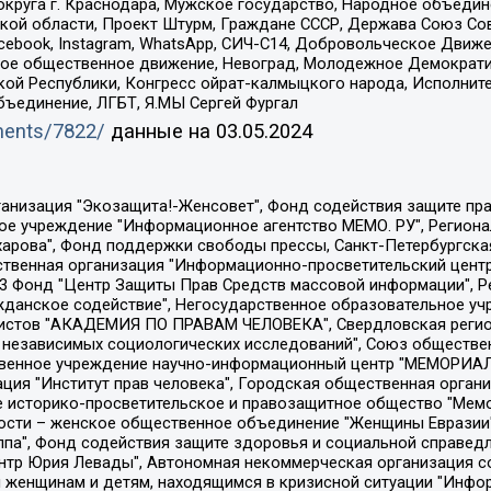
округа г. Краснодара, Мужское государство, Народное объедин
ой области, Проект Штурм, Граждане СССР, Держава Союз Сов
Facebook, Instagram, WhatsApp, СИЧ-С14, Добровольческое Движ
ское общественное движение, Невоград, Молодежное Демократ
ой Республики, Конгресс ойрат-калмыцкого народа, Исполнит
бъединение, ЛГБТ, Я.МЫ Сергей Фургал
uments/7822/
данные на
03.05.2024
Общество с ограниченной ответственностью "Радио Свободная Европа/Радио Свобода", Чешское информационное агентство "MEDIUM-ORIENT", Красноярская региональная общественная организация "Мы против СПИДа", Камалягин Денис Николаевич, Маркелов Сергей Евгеньевич, Пономарев Лев Александрович, Савицкая Людмила Алексеевна, Автономная некоммерческая организация "Центр по работе с проблемой насилия "НАСИЛИЮ.НЕТ", Межрегиональный профессиональный союз работников здравоохранения "Альянс врачей", Юридическое лицо, зарегистрированное в Латвийской Республике, SIA "Medusa Project" (регистрационный номер 40103797863, дата регистрации 10.06.2014), Некоммерческая организация "Фонд по борьбе с коррупцией", Автономная некоммерческая организация "Институт права и публичной политики", Баданин Роман Сергеевич, Гликин Максим Александрович, Железнова Мария Михайловна, Лукьянова Юлия Сергеевна, Маетная Елизавета Витальевна, Маняхин Петр Борисович, Чуракова Ольга Владимировна, Ярош Юлия Петровна, Юридическое лицо "The Insider SIA", зарегистрированное в Риге, Латвийская Республика (дата регистрации 26.06.2015), являющееся администратором доменного имени интернет-издания "The Insider SIA", https://theins.ru, Постернак Алексей Евгеньевич, Рубин Михаил Аркадьевич, Анин Роман Александрович, Юридическое лицо Istories fonds, зарегистрированное в Латвийской Республике (регистрационный номер 50008295751, дата регистрации 24.02.2020), Великовский Дмитрий Александрович, Долинина Ирина Николаевна, Мароховская Алеся Алексеевна, Шлейнов Роман Юрьевич, Шмагун Олеся Валентиновна, Общество с ограниченной ответственностью "Альтаир 2021", Общество с ограниченной ответственностью "Вега 2021", Общество с ограниченной ответственностью "Главный редактор 2021", Общество с ограниченной ответственностью "Ромашки монолит", Важенков Артем Валерьевич, Ивановская областная общественная организация "Центр гендерных исследований", Гурман Юрий Альбертович, Медиапроект "ОВД-Инфо", Егоров Владимир Владимирович, Жилинский Владимир Александрович, Общество с ограниченной ответственностью "ЗП", Иванова София Юрьевна, Карезина Инна Павловна, Кильтау Екатерина Викторовна, Петров Алексей Викторович, Пискунов Сергей Евгеньевич, Смирнов Сергей Сергеевич, Тихонов Михаил Сергеевич, Общество с ограниченной ответственностью "ЖУРНАЛИСТ-ИНОСТРАННЫЙ АГЕНТ", Арапова Галина Юрьевна, Вольтская Татьяна Анатольевна, Американская компания "Mason G.E.S. Anonymous Foundation" (США), являющаяся владельцем интернет-издания https://mnews.world/, Компания "Stichting Bellingcat", зарегистрированная в Нидерландах (дата регистрации 11.07.2018), Захаров Андрей Вячеславович, Клепиковская Екатерина Дмитриевна, Общество с ограниченной ответственностью "МЕМО", Перл Роман Александрович, Симонов Евгений Алексеевич, Соловьева Елена Анатольевна, Сотников Даниил Владимирович, Сурначева Елизавета Дмитриевна, Автономная некоммерческая организация по защите прав человека и информированию населения "Якутия – Наше Мнение", Общество с ограниченной ответственностью "Москоу диджитал медиа", с 26.01.2023 Общество с ограниченной ответственностью "Чайка Белые сады", Ветошкина Валерия Валерьевна, Заговора Максим Александрович, Межрегиональное общественное движение "Российская ЛГБТ - сеть", Оленичев Максим Владимирович, Павлов Иван Юрьевич, Скворцова Елена Сергеевна, Общество с ограниченной ответственностью "Как бы инагент", Кочетков Игорь Викторович, Общество с ограниченной ответственностью "Честные выборы", Еланчик Олег Александрович, Общество с ограниченной ответственностью "Нобелевский призыв", Гималова Регина Эмилевна, Григорьев Андрей Валерьевич, Григорьева Алина Александровна, Ассоциация по содействию защите прав призывников, альтернативнослужащих и военнослужащих "Правозащитная группа "Гражданин.Армия.Право", Хисамова Регина Фаритовна, Автономная некоммерческая организация по реализа