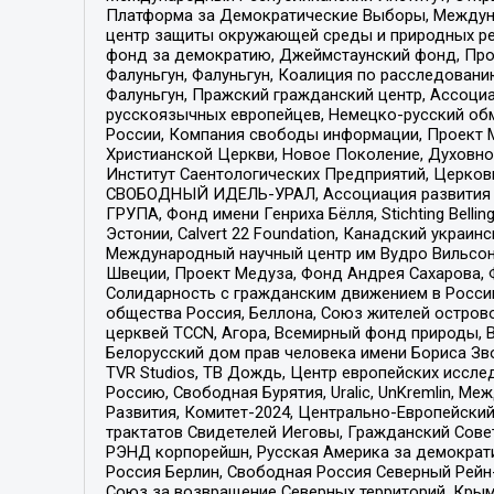
Платформа за Демократические Выборы, Междуна
центр защиты окружающей среды и природных ресу
фонд за демократию, Джеймстаунский фонд, Прож
Фалуньгун, Фалуньгун, Коалиция по расследован
Фалуньгун, Пражский гражданский центр, Ассоци
русскоязычных европейцев, Немецко-русский об
России, Компания свободы информации, Проект М
Христианской Церкви, Новое Поколение, Духовн
Институт Саентологических Предприятий, Церков
СВОБОДНЫЙ ИДЕЛЬ-УРАЛ, Ассоциация развития ж
ГРУПА, Фонд имени Генриха Бёлля, Stichting Bellin
Эстонии, Calvert 22 Foundation, Канадский укра
Международный научный центр им Вудро Вильсона
Швеции, Проект Медуза, Фонд Андрея Сахарова, Ф
Солидарность с гражданским движением в России 
общества Россия, Беллона, Союз жителей острово
церквей TCCN, Агора, Всемирный фонд природы, B
Белорусский дом прав человека имени Бориса Зво
TVR Studios, ТВ Дождь, Центр европейских иссл
Россию, Свободная Бурятия, Uralic, UnKremlin, 
Развития, Комитет-2024, Центрально-Европейски
трактатов Свидетелей Иеговы, Гражданский Совет
РЭНД корпорейшн, Русская Америка за демократи
Россия Берлин, Свободная Россия Северный Рейн-В
Союз за возвращение Северных территорий, Крымско