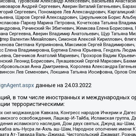
совна, Туровский Александр Алексеевич, Васильева Анастасия
Пивоваров Андрей Сергеевич, Аверин Виталий Евгеньевич, Бара
горий Сергеевич, Пономарев Лев Александрович, Каргалицкий 
ньевна, Щаров Сергей Алексадрович, Цирульников Борис Альбер
ислакова-Паркер Марина Петровна, Кочеткова Татьяна Владими
сандровна, Рачинский Ян Збигневич, Жемкова Елена Борисовна,
лана Сергеевна, Аверин Владимир Анатольевич, Щур Татьяна М
фтер Валентин Михайлович, Симонов Алексей Кириллович, Флиг
женова Светлана Куприяновна, Максимов Сергей Владимирович, 
кс Елена Владимировна, Буртина Елена Юрьевна, Гендель Людм
евна, Свечников Анатолий Мариевич, Прохоров Вадим Юрьевич
инский Леонид Борисович, Лукашевский Сергей Маркович, Бахм
Добровольская Анна Дмитриевна, Королева Александра Евгенье
евинсон Лев Семенович, Локшина Татьяна Иосифовна, Орлов Ол
ignAgent.aspx
данные на
24.03.2022
ций, в том числе иностранных и международных ор
ции террористическими:
ил моджахедов Кавказа, Конгресс народов Ичкерии и Дагеста
ламского освобождения, Лашкар-И-Тайба, Исламская группа, Дв
ения исламского наследия, Дом двух святых, Джунд аш-Шам, 
жабха аль-Нусра ли-Ахль аш-Шам, Народное ополчение имени К.
ата Ат-Тавхида Валь-Джихад, Чистопольский Джамаат, Рохнам