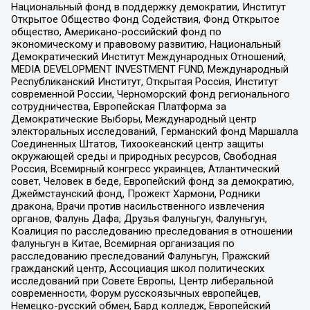
Национальный фонд в поддержку демократии, Институт
Открытое Общество Фонд Содействия, Фонд Открытое
общество, Американо-российский фонд по
экономическому и правовому развитию, Национальный
Демократический Институт Международных Отношений,
MEDIA DEVELOPMENT INVESTMENT FUND, Международный
Республиканский Институт, Открытая Россия, Институт
современной России, Черноморский фонд регионального
сотрудничества, Европейская Платформа за
Демократические Выборы, Международный центр
электоральных исследований, Германский фонд Маршалла
Соединенных Штатов, Тихоокеанский центр защиты
окружающей среды и природных ресурсов, Свободная
Россия, Всемирный конгресс украинцев, Атлантический
совет, Человек в беде, Европейский фонд за демократию,
Джеймстаунский фонд, Прожект Хармони, Родники
дракона, Врачи против насильственного извлечения
органов, Фалунь Дафа, Друзья Фалуньгун, Фалуньгун,
Коалиция по расследованию преследования в отношении
Фалуньгун в Китае, Всемирная организация по
расследованию преследований Фалуньгун, Пражский
гражданский центр, Ассоциация школ политических
исследований при Совете Европы, Центр либеральной
современности, Форум русскоязычных европейцев,
Немецко-русский обмен, Бард колледж, Европейский