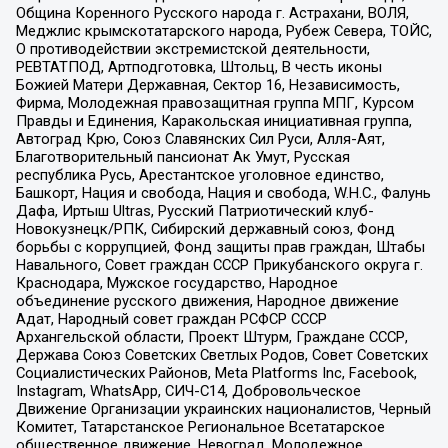
Община Коренного Русского народа г. Астрахани, ВОЛЯ,
Меджлис крымскотатарского народа, Рубеж Севера, ТОЙС,
О противодействии экстремистской деятельности,
РЕВТАТПОД, Артподготовка, Штольц, В честь иконы
Божией Матери Державная, Сектор 16, Независимость,
Фирма, Молодежная правозащитная группа МПГ, Курсом
Правды и Единения, Каракольская инициативная группа,
Автоград Крю, Союз Славянских Сил Руси, Алля-Аят,
Благотворительный пансионат Ак Умут, Русская
республика Русь, Арестантское уголовное единство,
Башкорт, Нация и свобода, Нация и свобода, W.H.С., Фалунь
Дафа, Иртыш Ultras, Русский Патриотический клуб-
Новокузнецк/РПК, Сибирский державный союз, Фонд
борьбы с коррупцией, Фонд защиты прав граждан, Штабы
Навального, Совет граждан СССР Прикубанского округа г.
Краснодара, Мужское государство, Народное
объединение русского движения, Народное движение
Адат, Народный совет граждан РСФСР СССР
Архангельской области, Проект Штурм, Граждане СССР,
Держава Союз Советских Светлых Родов, Совет Советских
Социалистических Районов, Meta Platforms Inc, Facebook,
Instagram, WhatsApp, СИЧ-С14, Добровольческое
Движение Организации украинских националистов, Черный
Комитет, Татарстанское Региональное Всетатарское
общественное движение, Невоград, Молодежное