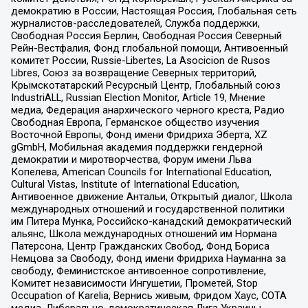
демократию в России, Настоящая Россия, Глобальная сеть
журналистов-расследователей, Служба поддержки,
Свободная Россия Берлин, Свободная Россия Северный
Рейн-Вестфалия, Фонд глобальной помощи, Антивоенный
комитет России, Russie-Libertes, La Asocicion de Rusos
Libres, Союз за возвращение Северных территорий,
Крымскотатарский Ресурсный Центр, Глобальный союз
IndustriALL, Russian Election Monitor, Article 19, Мнение
медиа, Федерация анархического черного креста, Радио
Свободная Европа, Германское общество изучения
Восточной Европы, Фонд имени Фридриха Эберта, XZ
gGmbH, Мобильная академия поддержки гендерной
демократии и миротворчества, Форум имени Льва
Копелева, American Councils for International Education,
Cultural Vistas, Institute of International Education,
Антивоенное движение Антальи, Открытый диалог, Школа
международных отношений и государственной политики
им Питера Мунка, Российско-канадский демократический
альянс, Школа международных отношений им Нормана
Патерсона, Центр Гражданских Свобод, Фонд Бориса
Немцова за Свободу, Фонд имени Фридриха Науманна за
свободу, Феминистское антивоенное сопротивление,
Комитет независимости Ингушетии, Прометей, Stop
Occupation of Karelia, Вернись живым, Фридом Хаус, СОТА