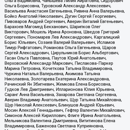
Ольга Вадимовна, Чанышева Лилия Айратовна, Сидорович
Ольга Борисовна, Туровский Александр Алексеевич,
Васильева Анастасия Евгеньевна, Ривина Анна Валерьевна,
Бойко Анатолий Николаевич, Дугин Сергей Георгиевич,
Пивоваров Андрей Сергеевич, Аверин Виталий Евгеньевич,
Барахоев Магомед Бекханович, Шарипков Олег
Викторович, Мошель Ирина Ароновна, Шведов Григорий
Сергеевич, Пономарев Лев Александрович, Каргалицкий
Борис Юльевич, Созаев Валерий Валерьевич, Исламов
Тимур Рифгатович, Романова Ольга Евгеньевна, Щаров
Сергей Алексадрович, Цирульников Борис Альбертович,
Гасан Ольга Павловна, Паутов Юрий Анатольевич,
Верховский Александр Маркович, Пислакова-Паркер
Марина Петровна, Кочеткова Татьяна Владимировна,
Чуркина Наталья Валерьевна, Акимова Татьяна
Николаевна, Золотарева Екатерина Александровна,
Рачинский Ян Збигневич, Жемкова Елена Борисовна,
Гудков Лев Дмитриевич, Илларионова Юлия Юрьевна,
Саранг Анна Васильевна, Захарова Светлана Сергеевна,
Аверин Владимир Анатольевич, Щур Татьяна Михайловна,
Щур Николай Алексеевич, Блинушов Андрей Юрьевич,
Мосин Алексей Геннадьевич, Гефтер Валентин Михайлович,
Симонов Алексей Кириллович, Флиге Ирина Анатольевна,
Мельникова Валентина Дмитриевна, Вититинова Елена
Владимировна, Баженова Светлана Куприяновна,