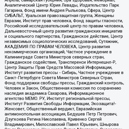
Аналитический Центр Юрия Левады, Издательство Парк
Гагарина, Фонд имени Андрея Рылькова, Сфера, Центр
СИБАЛЬТ, Уральская правозащитная группа, Женщины
Евразии, Институт прав человека, Фонд защиты гласности,
Российский исследовательский центр по правам человека,
Дальневосточный центр развития гражданских инициатив
и социального партнерства, Гражданское действие, Центр
независимых социологических исследований, Сутяжник,
АКАДЕМИЯ ПО ПРАВАМ ЧЕЛОВЕКА, Центр развития
некоммерческих организаций, Частное учреждение в
Калининграде Совета Министров северных стран,
Гражданское содействие, Трансперенси Интернешнл-Р,
Центр Защиты Прав Средств Массовой Информации,
Институт развития прессы - Сибирь, Частное учреждение в
Санкт-Петербурге Совета Министров Северных Стран,
Фонд поддержки свободы прессы, Гражданский контроль,
Человек и Закон, Общественная комиссия по сохранению
наследия академика Сахарова, Информационное
агентство МЕМО. РУ, Институт региональной прессы,
Институт Развития Свободы Информации, Экозащита!-
Женсовет, Общественный вердикт, Евразийская
антимонопольная ассоциация, Бедушев Петр Петрович,
Дзугкоева Регина Николаевна, Кривенко Сергей
Владимирович, Милославский Павел Юрьевич, Шнырова