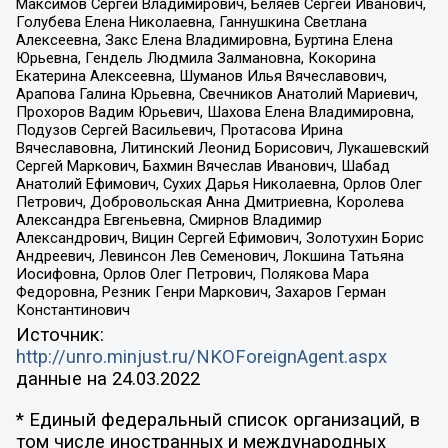
Максимов Сергей Владимирович, Беляев Сергей Иванович,
Голубева Елена Николаевна, Ганнушкина Светлана
Алексеевна, Закс Елена Владимировна, Буртина Елена
Юрьевна, Гендель Людмила Залмановна, Кокорина
Екатерина Алексеевна, Шуманов Илья Вячеславович,
Арапова Галина Юрьевна, Свечников Анатолий Мариевич,
Прохоров Вадим Юрьевич, Шахова Елена Владимировна,
Подузов Сергей Васильевич, Протасова Ирина
Вячеславовна, Литинский Леонид Борисович, Лукашевский
Сергей Маркович, Бахмин Вячеслав Иванович, Шабад
Анатолий Ефимович, Сухих Дарья Николаевна, Орлов Олег
Петрович, Добровольская Анна Дмитриевна, Королева
Александра Евгеньевна, Смирнов Владимир
Александрович, Вицин Сергей Ефимович, Золотухин Борис
Андреевич, Левинсон Лев Семенович, Локшина Татьяна
Иосифовна, Орлов Олег Петрович, Полякова Мара
Федоровна, Резник Генри Маркович, Захаров Герман
Константинович
Источник:
http://unro.minjust.ru/NKOForeignAgent.aspx
данные на
24.03.2022
* Единый федеральный список организаций, в
том числе иностранных и международных