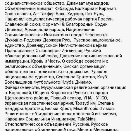
социалистическое общество, Джамаат мувахидов,
Объединенный Вилайат Кабарды, Балкарии и Карачая,
Союз славян, Ат-Такфир Валь-Хиджра, Пит Буль,
Национал-социалистическая рабочая партия России,
Славянский союз, Формат-18, Благородный Орден
Дьявола, Армия воли народа, Национальная
Социалистическая Инициатива города Череповца,
Духовно-Родовая Держава Русь, Русское национальное
единство, Древнерусской Инглистической церкви
Православных Староверов-Инглингов, Русский
общенациональный союз, Движение против нелегальной
иммиграции, Кровь и Честь, О свободе совести и о
религиозных объединениях, Омская организация
общественного политического движения Русское
национальное единство, Северное Братство, Клуб
Болельщиков Футбольного Клуба Динамо,
Файзрахманисты, Мусульманская религиозная организация
п. Боровский, Община Коренного Русского народа
Щелковского района, Правый сектор, УНА - УНСО,
Украинская повстанческая армия, Тризуб им. Степана
Бандеры, Братство, Белый Крест, Misanthropic division,
Религиозное объединение последователей инглиизма,
Народная Социальная Инициатива, TulaSkins,
Этнополитическое объединение Русские, Русское
национальное объединение Атака, Мечеть Мирмамеда,