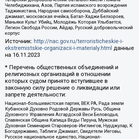
Челебиджихана, Азов, Партия исламского возрождения
Таджикистана, Народная самооборона, Дуббайский
джамаат, московская ячейка, Батал-Хаджи Белхороев,
Маньяки Культ Убийц, Молодёжь Которая Улыбается,
Легион Свобода России, Айдар, Русский добровольческий
корпус
Источник:
http://nac.gov.ru/terroristicheskie-i-
ekstremistskie-organizacii-i-materialy.html
данные
на
16.11.2023
* Перечень общественных объединений и
религиозных организаций в отношении
которых судом принято вступившее в
законную силу решение о ликвидации или
запрете деятельности:
Национал-большевистская партия, ВЕК РА, Рада земли
Кубанской Духовно Родовой Державы Русь, Община
Духовного Управления Асгардской Веси Беловодья,
Славянская Община Капища Веды Перуна, Мужская
Духовная Семинария Староверов-Инглингов, Нурджулар, К
Богодержавию, Таблиги Джамаат, Свидетели Иеговы,
Русское национальное единство, Национал-