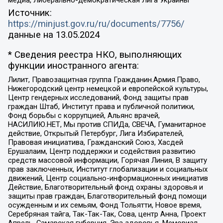
медиа, Либерально-демократическая Лига Украины
Источник:
https://minjust.gov.ru/ru/documents/7756/
данные на
13.05.2024
* Сведения реестра НКО, выполняющих
функции иностранного агента:
Лилит, Правозащитная группа Гражданин.Армия.Право,
Нижегородский центр немецкой и европейской культуры,
Центр гендерных исследований, Фонд защиты прав
граждан Штаб, Институт права и публичной политики,
Фонд борьбы с коррупцией, Альянс врачей,
НАСИЛИЮ.НЕТ, Мы против СПИДа, СВЕЧА, Гуманитарное
действие, Открытый Петербург, Лига Избирателей,
Правовая инициатива, Гражданский Союз, Хасдей
Ерушалаим, Центр поддержки и содействия развитию
средств массовой информации, Горячая Линия, В защиту
прав заключенных, Институт глобализации и социальных
движений, Центр социально-информационных инициатив
Действие, Благотворительный фонд охраны здоровья и
защиты прав граждан, Благотворительный фонд помощи
осужденным и их семьям, Фонд Тольятти, Новое время,
Серебряная тайга, Так-Так-Так, Сова, центр Анна, Проект
Апрель, Самарская губерния, Эра здоровья, Мемориал,