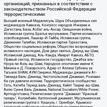
организаций, признанных в соответствии с
законодательством Российской Федерации
террористическими:
Высший военный Маджлисуль Шура Объединенных сил
моджахедов Кавказа, Конгресс народов Ичкерии и
Дагестана, База, Асбат аль-Ансар, Священная война,
Исламская группа, Братья-мусульмане, Партия исламского
освобождения, Лашкар-И-Тайба, Исламская группа,
Движение Талибан, Исламская партия Туркестана,
Общество социальных реформ, Общество возрождения
исламского наследия, Дом двух святых, Джунд аш-Шам,
Исламский джихад, Аль-Каида, Имарат Кавказ, АБТО,
Правый сектор, Исламское государство, Джабха аль-
Нусра ли-Ахль аш-Шам, Народное ополчение имени К.
Минина и Д. Пожарского, Аджр от Аллаха Субхану уа
Тагьаля SHAM, АУМ Синрике, Муджахеды джамаата Ат-
Тавхида Валь-Джихад, Чистопольский Джамаат, Рохнамо
ба суи давлати исломи, Террористическое сообщество
Сеть, Катиба Таухид валь-Джихад, Хайят Тахрир аш-Шам,
Ахлю Сунна Валь Джамаа, National Socialism/White Power,
Артподготовка, Религиозная группа “Джамаат “Красный
пахарь”, Колумбайн, Хатлонский джамаат, Мусульманская
религиозная группа п. Кушкуль г. Оренбург, Крымско-
татарский добровольческий батальон имени Номана