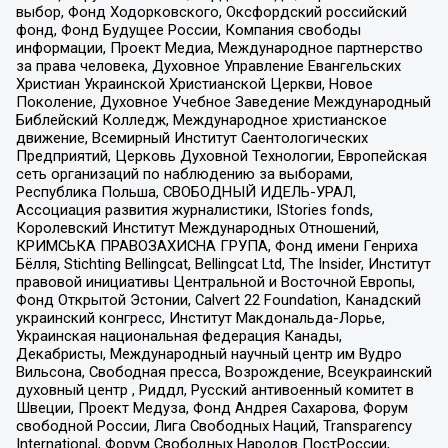
выбор, Фонд Ходорковского, Оксфордский российский
фонд, Фонд Будущее России, Компания свободы
информации, Проект Медиа, Международное партнерство
за права человека, Духовное Управление Евангельских
Христиан Украинской Христианской Церкви, Новое
Поколение, Духовное Учебное Заведение Международный
Библейский Колледж, Международное христианское
движение, Всемирный Институт Саентологических
Предприятий, Церковь Духовной Технологии, Европейская
сеть организаций по наблюдению за выборами,
Республика Польша, СВОБОДНЫЙ ИДЕЛЬ-УРАЛ,
Ассоциация развития журналистики, IStories fonds,
Королевский Институт Международных Отношений,
КРИМСЬКА ПРАВОЗАХИСНА ГРУПА, Фонд имени Генриха
Бёлля, Stichting Bellingcat, Bellingcat Ltd, The Insider, Институт
правовой инициативы Центральной и Восточной Европы,
Фонд Открытой Эстонии, Calvert 22 Foundation, Канадский
украинский конгресс, Институт Макдональда-Лорье,
Украинская национальная федерация Канады,
Декабристы, Международный научный центр им Вудро
Вильсона, Свободная пресса, Возрождение, Всеукраинский
духовный центр , Риддл, Русский антивоенный комитет в
Швеции, Проект Медуза, Фонд Андрея Сахарова, Форум
свободной России, Лига Свободных Наций, Transparеncy
International, Форум Свободных Народов ПостРоссии,