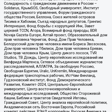
Солидарность с гражданским движением в России –
Solidarus, КрымSOS, Свободный университет, Институт
государственного управления, Форум гражданского
общества Россия, Беллона, Союз жителей островов
Тисима и Хабомаи, Съезд народных депутатов, Гринпис
Интернешнл, Фонд борьбы с коррупцией Инк, Завет
церквей TCCN, Агора, Всемирный фонд природы, BDR
Novaja Gazeta-Europe, Алтай проект, Образовательный дом
прав человека Чернигов, Фонд Дом Прав Человека,
Белорусский дом прав человека имени Бориса Звозскова,
Дом прав человека Тбилиси, Дом прав человека Ереван,
Дом прав человека Крым, Центр дикого лосося, TVR
Studios, ТВ Дождь, Центр европейских исследований им
Вилфрида Мартенса, Сетевое объединение журналистов
расследователей, АЛЛАТРА, За свободную Россию,
Свободная Бурятия, Uralic, UnKremlin, Международная
федерация транспортных рабочих, ИстЧам Финланд,
Гудзоновский институт, Фонд Демократического
Развития, Комитет-2024, Центрально-Европейский
университет, Центр восточноевропейских и
международных исследований, Общество Сторожевой
башни, Библии и трактатов Свидетелей Иеговы,
Гражданский Совет, Центр анализа европейской политики,
Академическая сеть Восточная Европа, Российский
комитет действия, РЭНД корпорейшн, Русская Америка за