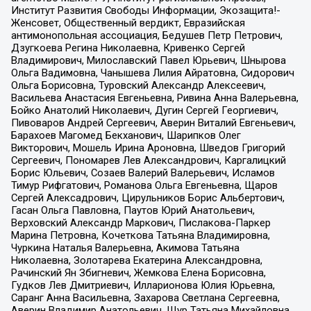
Институт Развития Свободы Информации, Экозащита!-
Женсовет, Общественный вердикт, Евразийская
антимонопольная ассоциация, Бедушев Петр Петрович,
Дзугкоева Регина Николаевна, Кривенко Сергей
Владимирович, Милославский Павел Юрьевич, Шнырова
Ольга Вадимовна, Чанышева Лилия Айратовна, Сидорович
Ольга Борисовна, Туровский Александр Алексеевич,
Васильева Анастасия Евгеньевна, Ривина Анна Валерьевна,
Бойко Анатолий Николаевич, Дугин Сергей Георгиевич,
Пивоваров Андрей Сергеевич, Аверин Виталий Евгеньевич,
Барахоев Магомед Бекханович, Шарипков Олег
Викторович, Мошель Ирина Ароновна, Шведов Григорий
Сергеевич, Пономарев Лев Александрович, Каргалицкий
Борис Юльевич, Созаев Валерий Валерьевич, Исламов
Тимур Рифгатович, Романова Ольга Евгеньевна, Щаров
Сергей Алексадрович, Цирульников Борис Альбертович,
Гасан Ольга Павловна, Паутов Юрий Анатольевич,
Верховский Александр Маркович, Пислакова-Паркер
Марина Петровна, Кочеткова Татьяна Владимировна,
Чуркина Наталья Валерьевна, Акимова Татьяна
Николаевна, Золотарева Екатерина Александровна,
Рачинский Ян Збигневич, Жемкова Елена Борисовна,
Гудков Лев Дмитриевич, Илларионова Юлия Юрьевна,
Саранг Анна Васильевна, Захарова Светлана Сергеевна,
Аверин Владимир Анатольевич, Щур Татьяна Михайловна,