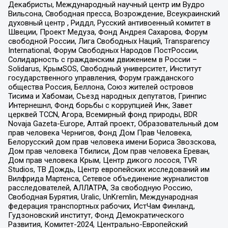
Декабристы, Международный научный центр им Вудро
Вильсона, Свободная пресса, Возрождение, Всеукраинский
духовный центр , Риддл, Русский антивоенный комитет в
Швеции, Проект Медуза, Фонд Андрея Сахарова, Форум
свободной России, Лига Свободных Наций, Transparеncy
International, Форум Свободных Народов ПостРоссии,
Солидарность с гражданским движением в России –
Solidarus, КрымSOS, Свободный университет, Институт
государственного управления, Форум гражданского
общества Россия, Беллона, Союз жителей островов
Тисима и Хабомаи, Съезд народных депутатов, Гринпис
Интернешнл, Фонд борьбы с коррупцией Инк, Завет
церквей TCCN, Агора, Всемирный фонд природы, BDR
Novaja Gazeta-Europe, Алтай проект, Образовательный дом
прав человека Чернигов, Фонд Дом Прав Человека,
Белорусский дом прав человека имени Бориса Звозскова,
Дом прав человека Тбилиси, Дом прав человека Ереван,
Дом прав человека Крым, Центр дикого лосося, TVR
Studios, ТВ Дождь, Центр европейских исследований им
Вилфрида Мартенса, Сетевое объединение журналистов
расследователей, АЛЛАТРА, За свободную Россию,
Свободная Бурятия, Uralic, UnKremlin, Международная
федерация транспортных рабочих, ИстЧам Финланд,
Гудзоновский институт, Фонд Демократического
Развития, Комитет-2024, Центрально-Европейский