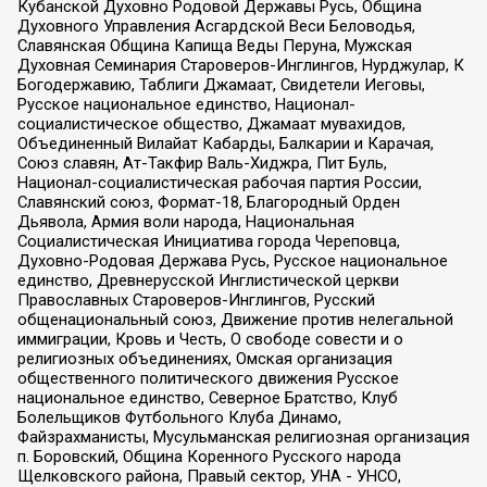
Кубанской Духовно Родовой Державы Русь, Община
Духовного Управления Асгардской Веси Беловодья,
Славянская Община Капища Веды Перуна, Мужская
Духовная Семинария Староверов-Инглингов, Нурджулар, К
Богодержавию, Таблиги Джамаат, Свидетели Иеговы,
Русское национальное единство, Национал-
социалистическое общество, Джамаат мувахидов,
Объединенный Вилайат Кабарды, Балкарии и Карачая,
Союз славян, Ат-Такфир Валь-Хиджра, Пит Буль,
Национал-социалистическая рабочая партия России,
Славянский союз, Формат-18, Благородный Орден
Дьявола, Армия воли народа, Национальная
Социалистическая Инициатива города Череповца,
Духовно-Родовая Держава Русь, Русское национальное
единство, Древнерусской Инглистической церкви
Православных Староверов-Инглингов, Русский
общенациональный союз, Движение против нелегальной
иммиграции, Кровь и Честь, О свободе совести и о
религиозных объединениях, Омская организация
общественного политического движения Русское
национальное единство, Северное Братство, Клуб
Болельщиков Футбольного Клуба Динамо,
Файзрахманисты, Мусульманская религиозная организация
п. Боровский, Община Коренного Русского народа
Щелковского района, Правый сектор, УНА - УНСО,