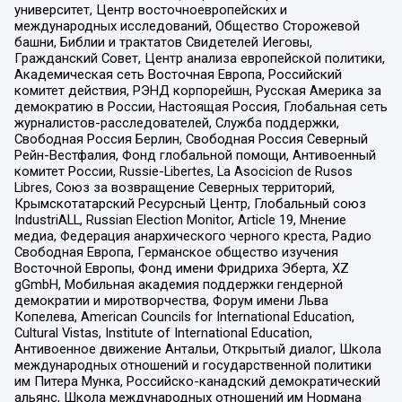
университет, Центр восточноевропейских и
международных исследований, Общество Сторожевой
башни, Библии и трактатов Свидетелей Иеговы,
Гражданский Совет, Центр анализа европейской политики,
Академическая сеть Восточная Европа, Российский
комитет действия, РЭНД корпорейшн, Русская Америка за
демократию в России, Настоящая Россия, Глобальная сеть
журналистов-расследователей, Служба поддержки,
Свободная Россия Берлин, Свободная Россия Северный
Рейн-Вестфалия, Фонд глобальной помощи, Антивоенный
комитет России, Russie-Libertes, La Asocicion de Rusos
Libres, Союз за возвращение Северных территорий,
Крымскотатарский Ресурсный Центр, Глобальный союз
IndustriALL, Russian Election Monitor, Article 19, Мнение
медиа, Федерация анархического черного креста, Радио
Свободная Европа, Германское общество изучения
Восточной Европы, Фонд имени Фридриха Эберта, XZ
gGmbH, Мобильная академия поддержки гендерной
демократии и миротворчества, Форум имени Льва
Копелева, American Councils for International Education,
Cultural Vistas, Institute of International Education,
Антивоенное движение Антальи, Открытый диалог, Школа
международных отношений и государственной политики
им Питера Мунка, Российско-канадский демократический
альянс, Школа международных отношений им Нормана