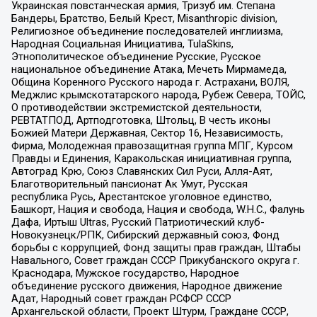
Украинская повстанческая армия, Тризуб им. Степана
Бандеры, Братство, Белый Крест, Misanthropic division,
Религиозное объединение последователей инглиизма,
Народная Социальная Инициатива, TulaSkins,
Этнополитическое объединение Русские, Русское
национальное объединение Атака, Мечеть Мирмамеда,
Община Коренного Русского народа г. Астрахани, ВОЛЯ,
Меджлис крымскотатарского народа, Рубеж Севера, ТОЙС,
О противодействии экстремистской деятельности,
РЕВТАТПОД, Артподготовка, Штольц, В честь иконы
Божией Матери Державная, Сектор 16, Независимость,
Фирма, Молодежная правозащитная группа МПГ, Курсом
Правды и Единения, Каракольская инициативная группа,
Автоград Крю, Союз Славянских Сил Руси, Алля-Аят,
Благотворительный пансионат Ак Умут, Русская
республика Русь, Арестантское уголовное единство,
Башкорт, Нация и свобода, Нация и свобода, W.H.С., Фалунь
Дафа, Иртыш Ultras, Русский Патриотический клуб-
Новокузнецк/РПК, Сибирский державный союз, Фонд
борьбы с коррупцией, Фонд защиты прав граждан, Штабы
Навального, Совет граждан СССР Прикубанского округа г.
Краснодара, Мужское государство, Народное
объединение русского движения, Народное движение
Адат, Народный совет граждан РСФСР СССР
Архангельской области, Проект Штурм, Граждане СССР,