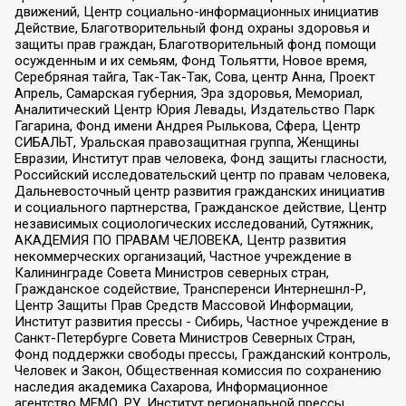
движений, Центр социально-информационных инициатив
Действие, Благотворительный фонд охраны здоровья и
защиты прав граждан, Благотворительный фонд помощи
осужденным и их семьям, Фонд Тольятти, Новое время,
Серебряная тайга, Так-Так-Так, Сова, центр Анна, Проект
Апрель, Самарская губерния, Эра здоровья, Мемориал,
Аналитический Центр Юрия Левады, Издательство Парк
Гагарина, Фонд имени Андрея Рылькова, Сфера, Центр
СИБАЛЬТ, Уральская правозащитная группа, Женщины
Евразии, Институт прав человека, Фонд защиты гласности,
Российский исследовательский центр по правам человека,
Дальневосточный центр развития гражданских инициатив
и социального партнерства, Гражданское действие, Центр
независимых социологических исследований, Сутяжник,
АКАДЕМИЯ ПО ПРАВАМ ЧЕЛОВЕКА, Центр развития
некоммерческих организаций, Частное учреждение в
Калининграде Совета Министров северных стран,
Гражданское содействие, Трансперенси Интернешнл-Р,
Центр Защиты Прав Средств Массовой Информации,
Институт развития прессы - Сибирь, Частное учреждение в
Санкт-Петербурге Совета Министров Северных Стран,
Фонд поддержки свободы прессы, Гражданский контроль,
Человек и Закон, Общественная комиссия по сохранению
наследия академика Сахарова, Информационное
агентство МЕМО. РУ, Институт региональной прессы,