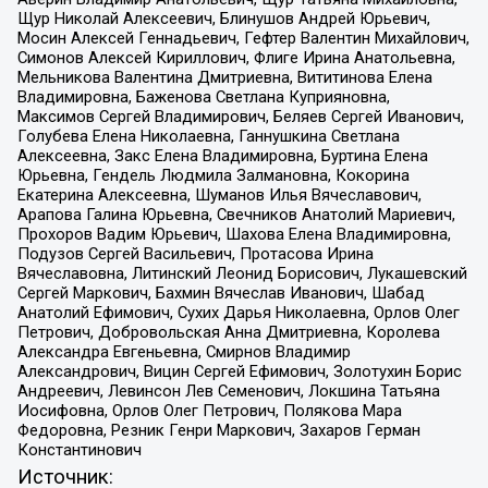
Щур Николай Алексеевич, Блинушов Андрей Юрьевич,
Мосин Алексей Геннадьевич, Гефтер Валентин Михайлович,
Симонов Алексей Кириллович, Флиге Ирина Анатольевна,
Мельникова Валентина Дмитриевна, Вититинова Елена
Владимировна, Баженова Светлана Куприяновна,
Максимов Сергей Владимирович, Беляев Сергей Иванович,
Голубева Елена Николаевна, Ганнушкина Светлана
Алексеевна, Закс Елена Владимировна, Буртина Елена
Юрьевна, Гендель Людмила Залмановна, Кокорина
Екатерина Алексеевна, Шуманов Илья Вячеславович,
Арапова Галина Юрьевна, Свечников Анатолий Мариевич,
Прохоров Вадим Юрьевич, Шахова Елена Владимировна,
Подузов Сергей Васильевич, Протасова Ирина
Вячеславовна, Литинский Леонид Борисович, Лукашевский
Сергей Маркович, Бахмин Вячеслав Иванович, Шабад
Анатолий Ефимович, Сухих Дарья Николаевна, Орлов Олег
Петрович, Добровольская Анна Дмитриевна, Королева
Александра Евгеньевна, Смирнов Владимир
Александрович, Вицин Сергей Ефимович, Золотухин Борис
Андреевич, Левинсон Лев Семенович, Локшина Татьяна
Иосифовна, Орлов Олег Петрович, Полякова Мара
Федоровна, Резник Генри Маркович, Захаров Герман
Константинович
Источник: