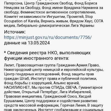
Патерсона, Центр Гражданских Свобод, Фонд Бориса
Немцова за Свободу, Фонд имени Фридриха Науманна за
свободу, Феминистское антивоенное сопротивление,
Комитет независимости Ингушетии, Прометей, Stop
Occupation of Karelia, Вернись живым, Фридом Хаус, СОТА
медиа, Либерально-демократическая Лига Украины
Источник:
https://minjust.gov.ru/ru/documents/7756/
данные на
13.05.2024
* Сведения реестра НКО, выполняющих
функции иностранного агента:
Лилит, Правозащитная группа Гражданин.Армия.Право,
Нижегородский центр немецкой и европейской культуры,
Центр гендерных исследований, Фонд защиты прав
граждан Штаб, Институт права и публичной политики,
Фонд борьбы с коррупцией, Альянс врачей,
НАСИЛИЮ.НЕТ, Мы против СПИДа, СВЕЧА, Гуманитарное
действие, Открытый Петербург, Лига Избирателей,
Правовая инициатива, Гражданский Союз, Хасдей
Ерушалаим, Центр поддержки и содействия развитию
средств массовой информации, Горячая Линия, В защиту
прав заключенных, Институт глобализации и социальных