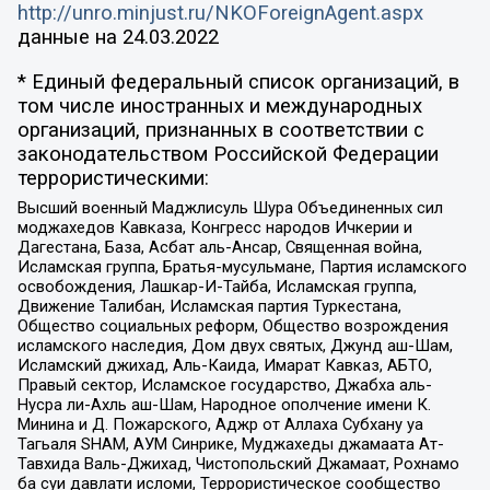
http://unro.minjust.ru/NKOForeignAgent.aspx
данные на
24.03.2022
* Единый федеральный список организаций, в
том числе иностранных и международных
организаций, признанных в соответствии с
законодательством Российской Федерации
террористическими:
Высший военный Маджлисуль Шура Объединенных сил
моджахедов Кавказа, Конгресс народов Ичкерии и
Дагестана, База, Асбат аль-Ансар, Священная война,
Исламская группа, Братья-мусульмане, Партия исламского
освобождения, Лашкар-И-Тайба, Исламская группа,
Движение Талибан, Исламская партия Туркестана,
Общество социальных реформ, Общество возрождения
исламского наследия, Дом двух святых, Джунд аш-Шам,
Исламский джихад, Аль-Каида, Имарат Кавказ, АБТО,
Правый сектор, Исламское государство, Джабха аль-
Нусра ли-Ахль аш-Шам, Народное ополчение имени К.
Минина и Д. Пожарского, Аджр от Аллаха Субхану уа
Тагьаля SHAM, АУМ Синрике, Муджахеды джамаата Ат-
Тавхида Валь-Джихад, Чистопольский Джамаат, Рохнамо
ба суи давлати исломи, Террористическое сообщество