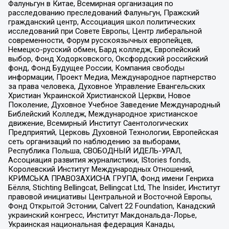
Фалуньгун в Китае, Всемирная организация по
расследованию преследований Фалуньгун, Пражский
гражданский центр, Ассоциация школ политических
исследований при Совете Европы, Центр либеральной
современности, Форум русскоязычных европейцев,
Немецко-русский обмен, Бард колледж, Европейский
выбор, Фонд Ходорковского, Оксфордский российский
фонд, Фонд Будущее России, Компания свободы
информации, Проект Медиа, Международное партнерство
за права человека, Духовное Управление Евангельских
Христиан Украинской Христианской Церкви, Новое
Поколение, Духовное Учебное Заведение Международный
Библейский Колледж, Международное христианское
движение, Всемирный Институт Саентологических
Предприятий, Церковь Духовной Технологии, Европейская
сеть организаций по наблюдению за выборами,
Республика Польша, СВОБОДНЫЙ ИДЕЛЬ-УРАЛ,
Ассоциация развития журналистики, IStories fonds,
Королевский Институт Международных Отношений,
КРИМСЬКА ПРАВОЗАХИСНА ГРУПА, Фонд имени Генриха
Бёлля, Stichting Bellingcat, Bellingcat Ltd, The Insider, Институт
правовой инициативы Центральной и Восточной Европы,
Фонд Открытой Эстонии, Calvert 22 Foundation, Канадский
украинский конгресс, Институт Макдональда-Лорье,
Украинская национальная федерация Канады,