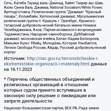
Сеть, Катиба Таухид валь-Джихад, Хайят Тахрир аш-Шам,
Ахлю Сунна Валь Джамаа, National Socialism/White Power,
Артподготовка, Религиозная группа “Джамаат “Красный
пахарь”, Колумбайн, Хатлонский джамаат, Мусульманская
религиозная группа п. Кушкуль г. Оренбург, Крымско-
татарский добровольческий батальон имени Номана
Челебиджихана, Азов, Партия исламского возрождения
Таджикистана, Народная самооборона, Дуббайский
джамаат, московская ячейка, Батал-Хаджи Белхороев,
Маньяки Культ Убийц, Молодёжь Которая Улыбается,
Легион Свобода России, Айдар, Русский добровольческий
корпус
Источник:
http://nac.gov.ru/terroristicheskie-i-
ekstremistskie-organizacii-i-materialy.html
данные
на
16.11.2023
* Перечень общественных объединений и
религиозных организаций в отношении
которых судом принято вступившее в
законную силу решение о ликвидации или
запрете деятельности:
Национал-большевистская партия, ВЕК РА, Рада земли