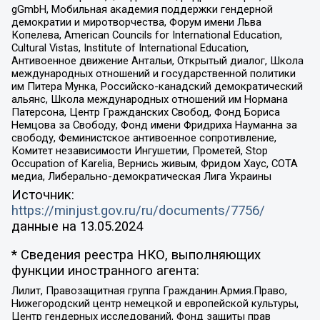
gGmbH, Мобильная академия поддержки гендерной
демократии и миротворчества, Форум имени Льва
Копелева, American Councils for International Education,
Cultural Vistas, Institute of International Education,
Антивоенное движение Антальи, Открытый диалог, Школа
международных отношений и государственной политики
им Питера Мунка, Российско-канадский демократический
альянс, Школа международных отношений им Нормана
Патерсона, Центр Гражданских Свобод, Фонд Бориса
Немцова за Свободу, Фонд имени Фридриха Науманна за
свободу, Феминистское антивоенное сопротивление,
Комитет независимости Ингушетии, Прометей, Stop
Occupation of Karelia, Вернись живым, Фридом Хаус, СОТА
медиа, Либерально-демократическая Лига Украины
Источник:
https://minjust.gov.ru/ru/documents/7756/
данные на
13.05.2024
* Сведения реестра НКО, выполняющих
функции иностранного агента:
Лилит, Правозащитная группа Гражданин.Армия.Право,
Нижегородский центр немецкой и европейской культуры,
Центр гендерных исследований, Фонд защиты прав