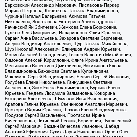
Верховский Александр Маркович, Пислакова-Паркер
Марина Петровна, Кочеткова Татьяна Владимировна,
Чуркина Наталья Валерьевна, Акимова Татьяна
Николаевна, Золотарева Екатерина Александровна,
Рачинский Ян Збигневич, Жемкова Елена Борисовна,
Гудков Лев Дмитриевич, Илларионова Юлия Юрьевна,
Саранг Анна Васильевна, Захарова Светлана Сергеевна,
Аверин Владимир Анатольевич, Щур Татьяна Михайловна,
Щур Николай Алексеевич, Блинушов Андрей Юрьевич,
Мосин Алексей Геннадьевич, Гефтер Валентин Михайлович,
Симонов Алексей Кириллович, Флиге Ирина Анатольевна,
Мельникова Валентина Дмитриевна, Вититинова Елена
Владимировна, Баженова Светлана Куприяновна,
Максимов Сергей Владимирович, Беляев Сергей Иванович,
Голубева Елена Николаевна, Ганнушкина Светлана
Алексеевна, Закс Елена Владимировна, Буртина Елена
Юрьевна, Гендель Людмила Залмановна, Кокорина
Екатерина Алексеевна, Шуманов Илья Вячеславович,
Арапова Галина Юрьевна, Свечников Анатолий Мариевич,
Прохоров Вадим Юрьевич, Шахова Елена Владимировна,
Подузов Сергей Васильевич, Протасова Ирина
Вячеславовна, Литинский Леонид Борисович, Лукашевский
Сергей Маркович, Бахмин Вячеслав Иванович, Шабад
Анатолий Ефимович, Сухих Дарья Николаевна, Орлов Олег