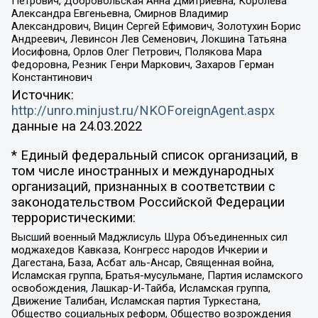
Петрович, Добровольская Анна Дмитриевна, Королева
Александра Евгеньевна, Смирнов Владимир
Александрович, Вицин Сергей Ефимович, Золотухин Борис
Андреевич, Левинсон Лев Семенович, Локшина Татьяна
Иосифовна, Орлов Олег Петрович, Полякова Мара
Федоровна, Резник Генри Маркович, Захаров Герман
Константинович
Источник:
http://unro.minjust.ru/NKOForeignAgent.aspx
данные на
24.03.2022
* Единый федеральный список организаций, в
том числе иностранных и международных
организаций, признанных в соответствии с
законодательством Российской Федерации
террористическими:
Высший военный Маджлисуль Шура Объединенных сил
моджахедов Кавказа, Конгресс народов Ичкерии и
Дагестана, База, Асбат аль-Ансар, Священная война,
Исламская группа, Братья-мусульмане, Партия исламского
освобождения, Лашкар-И-Тайба, Исламская группа,
Движение Талибан, Исламская партия Туркестана,
Общество социальных реформ, Общество возрождения