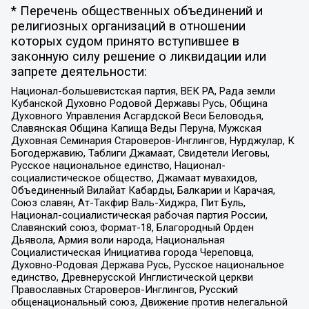
* Перечень общественных объединений и
религиозных организаций в отношении
которых судом принято вступившее в
законную силу решение о ликвидации или
запрете деятельности:
Национал-большевистская партия, ВЕК РА, Рада земли
Кубанской Духовно Родовой Державы Русь, Община
Духовного Управления Асгардской Веси Беловодья,
Славянская Община Капища Веды Перуна, Мужская
Духовная Семинария Староверов-Инглингов, Нурджулар, К
Богодержавию, Таблиги Джамаат, Свидетели Иеговы,
Русское национальное единство, Национал-
социалистическое общество, Джамаат мувахидов,
Объединенный Вилайат Кабарды, Балкарии и Карачая,
Союз славян, Ат-Такфир Валь-Хиджра, Пит Буль,
Национал-социалистическая рабочая партия России,
Славянский союз, Формат-18, Благородный Орден
Дьявола, Армия воли народа, Национальная
Социалистическая Инициатива города Череповца,
Духовно-Родовая Держава Русь, Русское национальное
единство, Древнерусской Инглистической церкви
Православных Староверов-Инглингов, Русский
общенациональный союз, Движение против нелегальной