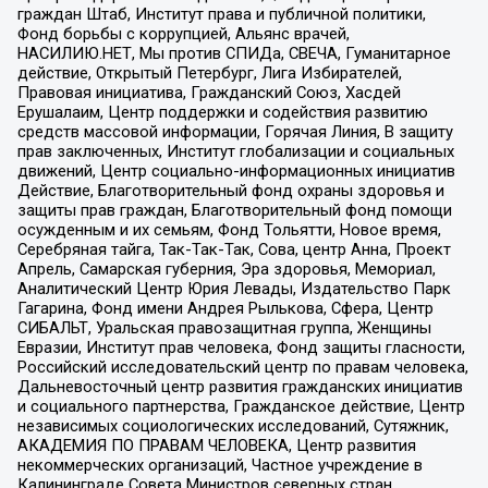
граждан Штаб, Институт права и публичной политики,
Фонд борьбы с коррупцией, Альянс врачей,
НАСИЛИЮ.НЕТ, Мы против СПИДа, СВЕЧА, Гуманитарное
действие, Открытый Петербург, Лига Избирателей,
Правовая инициатива, Гражданский Союз, Хасдей
Ерушалаим, Центр поддержки и содействия развитию
средств массовой информации, Горячая Линия, В защиту
прав заключенных, Институт глобализации и социальных
движений, Центр социально-информационных инициатив
Действие, Благотворительный фонд охраны здоровья и
защиты прав граждан, Благотворительный фонд помощи
осужденным и их семьям, Фонд Тольятти, Новое время,
Серебряная тайга, Так-Так-Так, Сова, центр Анна, Проект
Апрель, Самарская губерния, Эра здоровья, Мемориал,
Аналитический Центр Юрия Левады, Издательство Парк
Гагарина, Фонд имени Андрея Рылькова, Сфера, Центр
СИБАЛЬТ, Уральская правозащитная группа, Женщины
Евразии, Институт прав человека, Фонд защиты гласности,
Российский исследовательский центр по правам человека,
Дальневосточный центр развития гражданских инициатив
и социального партнерства, Гражданское действие, Центр
независимых социологических исследований, Сутяжник,
АКАДЕМИЯ ПО ПРАВАМ ЧЕЛОВЕКА, Центр развития
некоммерческих организаций, Частное учреждение в
Калининграде Совета Министров северных стран,