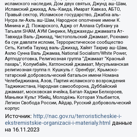
исламского наследия, Дом двух святых, Джунд аш-Шам,
Исламский джихад, Аль-Каида, Имарат Кавказ, АБТО,
Правый сектор, Исламское государство, Джабха аль-
Нусра ли-Ахль аш-Шам, Народное ополчение имени К.
Минина и Д. Пожарского, Аджр от Аллаха Субхану уа
Тагьаля SHAM, АУМ Синрике, Муджахеды джамаата Ат-
Тавхида Валь-Джихад, Чистопольский Джамаат, Рохнамо
ба суи давлати исломи, Террористическое сообщество
Сеть, Катиба Таухид валь-Джихад, Хайят Тахрир аш-Шам,
Ахлю Сунна Валь Джамаа, National Socialism/White Power,
Артподготовка, Религиозная группа “Джамаат “Красный
пахарь”, Колумбайн, Хатлонский джамаат, Мусульманская
религиозная группа п. Кушкуль г. Оренбург, Крымско-
татарский добровольческий батальон имени Номана
Челебиджихана, Азов, Партия исламского возрождения
Таджикистана, Народная самооборона, Дуббайский
джамаат, московская ячейка, Батал-Хаджи Белхороев,
Маньяки Культ Убийц, Молодёжь Которая Улыбается,
Легион Свобода России, Айдар, Русский добровольческий
корпус
Источник:
http://nac.gov.ru/terroristicheskie-i-
ekstremistskie-organizacii-i-materialy.html
данные
на
16.11.2023