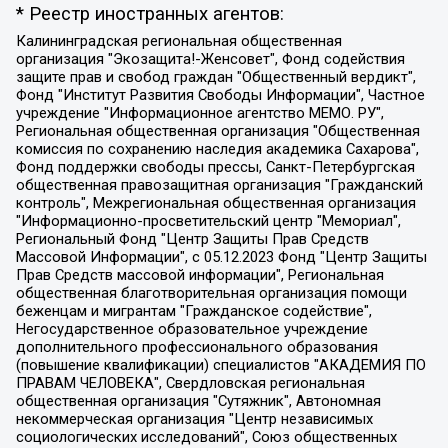
* Реестр иностранных агентов:
Калининградская региональная общественная организация "Экозащита!-Женсовет", Фонд содействия защите прав и свобод граждан "Общественный вердикт", Фонд "Институт Развития Свободы Информации", Частное учреждение "Информационное агентство МЕМО. РУ", Региональная общественная организация "Общественная комиссия по сохранению наследия академика Сахарова", Фонд поддержки свободы прессы, Санкт-Петербургская общественная правозащитная организация "Гражданский контроль", Межрегиональная общественная организация "Информационно-просветительский центр "Мемориал", Региональный Фонд "Центр Защиты Прав Средств Массовой Информации", с 05.12.2023 Фонд "Центр Защиты Прав Средств массовой информации", Региональная общественная благотворительная организация помощи беженцам и мигрантам "Гражданское содействие", Негосударственное образовательное учреждение дополнительного профессионального образования (повышение квалификации) специалистов "АКАДЕМИЯ ПО ПРАВАМ ЧЕЛОВЕКА", Свердловская региональная общественная организация "Сутяжник", Автономная некоммерческая организация "Центр независимых социологических исследований", Союз общественных объединений "Российский исследовательский центр по правам человека", Региональное общественное учреждение научно-информационный центр "МЕМОРИАЛ", Некоммерческая организация "Фонд защиты гласности", Автономная некоммерческая организация "Институт прав человека", Городская общественная организация "Екатеринбургское общество "МЕМОРИАЛ", Городская общественная организация "Рязанское историко-просветительское и правозащитное общество "Мемориал" (Рязанский Мемориал), Челябинский региональный орган общественной самодеятельности – женское общественное объединение "Женщины Евразии", Челябинский региональный орган общественной самодеятельности "Уральская правозащитная группа", Фонд содействия защите здоровья и социальной справедливости имени Андрея Рылькова, Автономная Некоммерческая Организация "Аналитический Центр Юрия Левады", Автономная некоммерческая организация социальной поддержки населения "Проект Апрель", Региональная общественная организация помощи женщинам и детям, находящимся в кризисной ситуации "Информационно-методический центр "Анна", Фонд содействия развитию массовых коммуникаций и правовому просвещению "Так-так-Так", Фонд содействия устойчивому развитию "Серебряная тайга", Свердловский региональный общественный фонд социальных проектов "Новое время", "Idel.Реалии", Кавказ.Реалии, Крым.Реалии, Телеканал Настоящее Время, Татаро-башкирская служба Радио Свобода (Azatliq Radiosi), Радио Свободная Европа/Радио Свобода (PCE/PC), "Сибирь.Реалии", "Фактограф", Благотворительный фонд помощи осужденным и их семьям, Автономная некоммерческая организация "Институт глобализации и социальных движений", Фонд "В защиту прав заключенных", Частное учреждение "Центр поддержки и содействия развитию средств массовой информации", Пензенский региональный общественный благотворительный фонд "Гражданский союз", "Север.Реалии", Некоммерческая организация Фонд "Правовая инициатива", Общество с ограниченной ответственностью "Радио Свободная Европа/Радио Свобода", Чешское информационное агентство "MEDIUM-ORIENT", Красноярская региональная общественная организация "Мы против СПИДа", Камалягин Денис Николаевич, Маркелов Сергей Евгеньевич, Пономарев Лев Александрович, Савицкая Людмила Алексеевна, Автономная некоммерческая организация "Центр по работе с проблемой насилия "НАСИЛИЮ.НЕТ", Межрегиональный профессиональный союз работников здравоохранения "Альянс врачей", Юридическое лицо, зарегистрированное в Латвийской Республике, SIA "Medusa Project" (регистрационный номер 40103797863, дата регистрации 10.06.2014), Некоммерческая организация "Фонд по борьбе с коррупцией", Автономная некоммерческая организация "Институт права и публичной политики", Баданин Роман Сергеевич, Гликин Максим Александрович, Железнова Мария Михайловна, Лукьянова Юлия Сергеевна, Маетная Елизавета Витальевна, Маняхин Петр Борисович, Чуракова Ольга Владимировна, Ярош Юлия Петровна, Юридическое лицо "The Insider SIA", зарегистрированное в Риге, Латвийская Республика (дата регистрации 26.06.2015), являющееся администратором доменного имени интернет-издания "The Insider SIA", https://theins.ru, Постернак Алексей Евгеньевич, Рубин Михаил Аркадьевич, Анин Роман Александрович, Юридическое лицо Istories fonds, зарегистрированное в Латвийской Республике (регистрационный номер 50008295751, дата регистрации 24.02.2020), Великовский Дмитрий Александрович, Долинина Ирина Николаевна, Мароховская Алеся Алексеевна, Шлейнов Роман Юрьевич, Шмагун Олеся Валентиновна, Общество с ограниченной ответственностью "Альтаир 2021", Общество с ограниченной ответственностью "Вега 2021", Общество с ограниченной ответственностью "Главный редактор 2021", Общество с ограниченной ответственностью "Ромашки монолит", Важенков Артем Валерьевич, Ивановская областная общественная организация "Центр гендерных исследований", Гурман Юрий Альбертович, Медиапроект "ОВД-Инфо", Егоров Владимир Владимирович, Жилинский Владимир Александрович, Общество с ограниченной ответственностью "ЗП", Иванова София Юрьевна, Карезина Инна Павловна, Кильтау Екатерина Викторовна, Петров Алексей Викторович, Пискунов Сергей Евгеньевич, Смирнов Сергей Сергеевич, Тихонов Михаил Сергеевич, Общество с ограниченной ответственностью "ЖУРНАЛИСТ-ИНОСТРАННЫЙ АГЕНТ", Арапова Галина Юрьевна, Вольтская Татьяна Анатольевна, Американская компания "Mason G.E.S. Anonymous Foundation" (США), являющаяся владельцем интернет-издания https://mnews.world/, Компания "Stichting Bellingcat", зарегистрированная в Нидерландах (дата регистрации 11.07.2018), Захаров Андрей Вячеславович, Клепиковская Екатерина Дмитриевна, Общество с ограниченной ответственностью "МЕМО", Перл Роман Александрович, Симонов Евгений Алексеевич, Соловьева Елена Анатольевна, Сотников Даниил Владимирович, Сурначева Елизавета Дмитриевна, Автономная некоммерческая организация по защите прав человека и информированию населения "Якутия – Наше Мнение", Общество с ограниченной ответственностью "Москоу диджитал медиа", с 26.01.2023 Общество с ограниченной ответственностью "Чайка Белые сады", Ветошкина Валерия Валерьевна, Заговора Максим Александрович, Межрегиональное общественное движение "Российская ЛГБТ - сеть", Оленичев Максим Владимирович, Павлов Иван Юрьевич, Скворцова Елена Сергеевна, Общество с ограниченной ответственностью "Как бы инагент", Кочетков Игорь Викторович, Общество с ограниченной ответственностью "Честные выборы", Еланчик Олег Александрович, Общество с ограниченной ответственностью "Нобелевский призыв", Гималова Регина Эмилевна, Григорьев Андрей Валерьевич, Григорьева Алина Александровна, Ассоциация по содействию защите прав призывников, альтернативнослужащих и военнослужащих "Правозащитная группа "Гражданин.Армия.Право", Хисамова Регина Фаритовна, Автономная некоммерческая организация по реализации социально-правовых программ "Лилит", Дальневосточное общественное движение "Маяк", Санкт-Петербургская ЛГБТ-инициативная группа "Выход", Инициативная группа ЛГБТ+ "Реверс", Алексеев Андрей Викторович, Бекбулатова Таисия Львовна, Беляев Иван Михайлович, Владыкина Елена Сергеевна, Гельман Марат Александрович, Никульшина Вероника Юрьевна, Толоконникова Надежда Андреевна, Шендерович Виктор Анатольевич, Общество с ограниченной ответственностью "Данное сообщение", Общество с ограниченной ответственностью Издательский дом "Новая глава", Айнбиндер Александра Александровна, Московский комьюнити-центр для ЛГБТ+инициатив, Благотворительный фонд развития филантропии, Deutsche Welle (Германия, Kurt-Schumacher-Strasse 3, 53113 Bonn), Борзунова Мария Михайловна, Воробьев Виктор Викторович, Голубева Анна Львовна, Константинова Алла Михайловна, Малкова Ирина Владимировна, Мурадов Мурад Абдулгалимович, Осетинская Елизавета Николаевна, Понасенков Евгений Николаевич, Ганапольский Матвей Юрьевич, Киселев Евгений Алексеевич, Борухович Ирина Григорьевна, Дремин Иван Тимофеевич, Дубровский Дмитрий Викторович, Красноярская региональная общественная организация поддержки и развития альтернативных образовательных технологий и межкультурных коммуникаций "ИНТЕРРА", Маяковская Екатерина Алексеевна, Фейгин Марк Захарович, Филимонов Андрей Викторович, Дзугкоева Регина Николаевна, Доброхотов Роман Александрович, Дудь Юрий Александрович, Елкин Сергей Владимирович, Кругликов Кирилл Игоревич, Сабунаева Мария Леонидовна, Семенов Алексей Владимирович, Шаинян Карен Багратович, Шульман Екатерина Михайловна, Асафьев Артур Валерьевич, Вахштайн Виктор Семенович, Венедиктов Алексей Алексеевич, Лушникова Екатерина Евгеньевна, Волков Леонид Михайлович, Невзоров Александр Глебович, Пархоменко Сергей Борисович, Сироткин Ярослав Николаевич, Кара-Мурза Владимир Владимирович, Баранова Наталья Владимировна, Гозман Леонид Яковлевич, Кагарлицкий Борис Юльевич, Климарев Михаил Валерьевич, Милов Владимир Станиславович, Автономная некоммерческая организация Краснодарский центр современного искусства "Типография", Моргенштерн Алишер Тагирович, Соболь Любовь Эдуардовна, Общество с ограниченной ответственностью "ЛИЗА НОРМ", Каспаров Гарри Кимович, Ходорковский Михаил Борисович, Общество с ограниченной ответственностью "Апрельские тезисы", Данилович Ирина Брониславовна, Кашин Олег Владимирович, Петров Николай Владимирович, Пивоваров Алексей Владимирович, Соколов Михаил Владимирович, Цветкова Юлия Владимировна, Чичваркин Евгений Александрович, Комитет против пыток/Команда против пыток, Общество с ограниченной ответственностью "Первый научный", Общество с ограниченной ответственностью "Вертолет и ко", Белоцерковская Вероника Борисовна, Кац Максим Евгеньевич, Лазарева Татьяна Юрьевна, Шаведдинов Руслан Табризович, Яшин Илья Валерьевич, Общество с ограниченной ответственностью "Иноагент ААВ", Алешковский Дмитрий Петрович, Альбац Евгения Марковна, Быков Дмитрий Львович, Галямина Юлия Евгеньевна, Лойко Сергей Леонидович, Мартынов Кирилл Константинович, Медведев Сергей Александрович, Крашенинников Федор Геннадиевич, Гордеева Катерина Вл