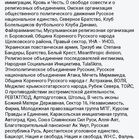
иммиграции, Кровь и Честь, О свободе совести и о
религиозных объединениях, Омская организация
общественного политического движения Русское
национальное единство, Северное Братство, Клуб
Болельщиков Футбольного Клуба Динамо,
Файзрахманисты, Мусульманская религиозная организация
п. Боровский, Община Коренного Русского народа
Щелковского района, Правый сектор, УНА - УНСО,
Украинская повстанческая армия, Тризуб им. Степана
Бандеры, Братство, Белый Крест, Misanthropic division,
Религиозное объединение последователей инглиизма,
Народная Социальная Инициатива, TulaSkins,
Этнополитическое объединение Русские, Русское
национальное объединение Атака, Мечеть Мирмамеда,
Община Коренного Русского народа г. Астрахани, ВОЛЯ,
Меджлис крымскотатарского народа, Рубеж Севера, ТОЙС,
О противодействии экстремистской деятельности,
РЕВТАТПОД, Артподготовка, Штольц, В честь иконы
Божией Матери Державная, Сектор 16, Независимость,
Фирма, Молодежная правозащитная группа МПГ, Курсом
Правды и Единения, Каракольская инициативная группа,
Автоград Крю, Союз Славянских Сил Руси, Алля-Аят,
Благотворительный пансионат Ак Умут, Русская
республика Русь, Арестантское уголовное единство,
Башкорт, Нация и свобода, Нация и свобода, W.H.С., Фалунь