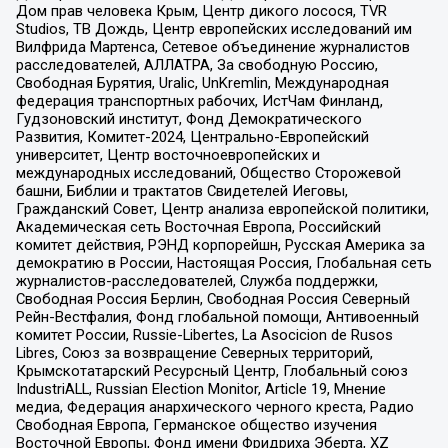
Дом прав человека Крым, Центр дикого лосося, TVR
Studios, ТВ Дождь, Центр европейских исследований им
Вилфрида Мартенса, Сетевое объединение журналистов
расследователей, АЛЛАТРА, За свободную Россию,
Свободная Бурятия, Uralic, UnKremlin, Международная
федерация транспортных рабочих, ИстЧам Финланд,
Гудзоновский институт, Фонд Демократического
Развития, Комитет-2024, Центрально-Европейский
университет, Центр восточноевропейских и
международных исследований, Общество Сторожевой
башни, Библии и трактатов Свидетелей Иеговы,
Гражданский Совет, Центр анализа европейской политики,
Академическая сеть Восточная Европа, Российский
комитет действия, РЭНД корпорейшн, Русская Америка за
демократию в России, Настоящая Россия, Глобальная сеть
журналистов-расследователей, Служба поддержки,
Свободная Россия Берлин, Свободная Россия Северный
Рейн-Вестфалия, Фонд глобальной помощи, Антивоенный
комитет России, Russie-Libertes, La Asocicion de Rusos
Libres, Союз за возвращение Северных территорий,
Крымскотатарский Ресурсный Центр, Глобальный союз
IndustriALL, Russian Election Monitor, Article 19, Мнение
медиа, Федерация анархического черного креста, Радио
Свободная Европа, Германское общество изучения
Восточной Европы, Фонд имени Фридриха Эберта, XZ