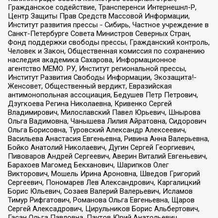
Гражданское содействие, Трансперенси Интернешнл-Р,
Центр Защиты Прав Средств Массовой Информации,
Институт развития прессы - Сибирь, Частное учреждение в
Санкт-Петербурге Совета Министров Северных Стран,
Фонд поддержки свободы прессы, Гражданский контроль,
Человек и Закон, Общественная комиссия по сохранению
наследия академика Сахарова, Информационное
агентство МЕМО. РУ, Институт региональной прессы,
Институт Развития Свободы Информации, Экозащита!-
Женсовет, Общественный вердикт, Евразийская
антимонопольная ассоциация, Бедушев Петр Петрович,
Дзугкоева Регина Николаевна, Кривенко Сергей
Владимирович, Милославский Павел Юрьевич, Шнырова
Ольга Вадимовна, Чанышева Лилия Айратовна, Сидорович
Ольга Борисовна, Туровский Александр Алексеевич,
Васильева Анастасия Евгеньевна, Ривина Анна Валерьевна,
Бойко Анатолий Николаевич, Дугин Сергей Георгиевич,
Пивоваров Андрей Сергеевич, Аверин Виталий Евгеньевич,
Барахоев Магомед Бекханович, Шарипков Олег
Викторович, Мошель Ирина Ароновна, Шведов Григорий
Сергеевич, Пономарев Лев Александрович, Каргалицкий
Борис Юльевич, Созаев Валерий Валерьевич, Исламов
Тимур Рифгатович, Романова Ольга Евгеньевна, Щаров
Сергей Алексадрович, Цирульников Борис Альбертович,
Гасан Ольга Павловна, Паутов Юрий Анатольевич,