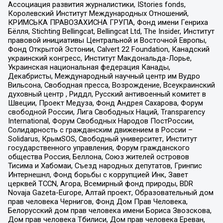
Ассоциация развития журналистики, IStories fonds,
Королевский Институт Международных Отношений,
КРИМСЬКА ПРАВОЗАХИСНА ГРУПА, Фонд имени Генриха
Бёлля, Stichting Bellingcat, Bellingcat Ltd, The Insider, Институт
правовой инициативы Центральной и Восточной Европы,
Фонд Открытой Эстонии, Calvert 22 Foundation, Канадский
украинский конгресс, Институт Макдональда-Лорье,
Украинская национальная федерация Канады,
Декабристы, Международный научный центр им Вудро
Вильсона, Свободная пресса, Возрождение, Всеукраинский
духовный центр , Риддл, Русский антивоенный комитет в
Швеции, Проект Медуза, Фонд Андрея Сахарова, Форум
свободной России, Лига Свободных Наций, Transparеncy
International, Форум Свободных Народов ПостРоссии,
Солидарность с гражданским движением в России –
Solidarus, КрымSOS, Свободный университет, Институт
государственного управления, Форум гражданского
общества Россия, Беллона, Союз жителей островов
Тисима и Хабомаи, Съезд народных депутатов, Гринпис
Интернешнл, Фонд борьбы с коррупцией Инк, Завет
церквей TCCN, Агора, Всемирный фонд природы, BDR
Novaja Gazeta-Europe, Алтай проект, Образовательный дом
прав человека Чернигов, Фонд Дом Прав Человека,
Белорусский дом прав человека имени Бориса Звозскова,
Дом прав человека Тбилиси, Дом прав человека Ереван,