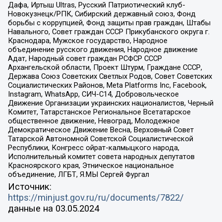
Дафа, Иртыш Ultras, Русский Патриотический клуб-
Новокузнецк/РПК, Сибирский державный союз, Фонд
борьбы с коррупцией, Фонд защиты прав граждан, Штабы
Навального, Совет граждан СССР Прикубанского округа г.
Краснодара, Мужское государство, Народное
объединение русского движения, Народное движение
Адат, Народный совет граждан РСФСР СССР
Архангельской области, Проект Штурм, Граждане СССР,
Держава Союз Советских Светлых Родов, Совет Советских
Социалистических Районов, Meta Platforms Inc, Facebook,
Instagram, WhatsApp, СИЧ-С14, Добровольческое
Движение Организации украинских националистов, Черный
Комитет, Татарстанское Региональное Всетатарское
общественное движение, Невоград, Молодежное
Демократическое Движение Весна, Верховный Совет
Татарской Автономной Советской Социалистической
Республики, Конгресс ойрат-калмыцкого народа,
Исполнительный комитет совета народных депутатов
Красноярского края, Этническое национальное
объединение, ЛГБТ, Я.МЫ Сергей Фургал
Источник:
https://minjust.gov.ru/ru/documents/7822/
данные на
03.05.2024