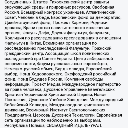
Соединенных Штатов, Тихоокеанский центр защиты
окружающей среды и природных ресурсов, Свободная
Россия, Всемирный конгресс украинцев, Атлантический
совет, Человек в беде, Европейский фонд за демократию,
Джеймстаунский фонд, Прожект Хармони, Родники
дракона, Врачи против насильственного извлечения
органов, Фалунь Дафа, Друзья Фалуньгун, Фалуньгун,
Коалиция по расследованию преследования в отношении
Фалуньгун в Китае, Всемирная организация по
расследованию преследований Фалуньгун, Пражский
гражданский центр, Ассоциация школ политических
исследований при Совете Европы, Центр либеральной
современности, Форум русскоязычных европейцев,
Немецко-русский обмен, Бард колледж, Европейский
выбор, Фонд Ходорковского, Оксфордский российский
фонд, Фонд Будущее России, Компания свободы
информации, Проект Медиа, Международное партнерство
за права человека, Духовное Управление Евангельских
Христиан Украинской Христианской Церкви, Новое
Поколение, Духовное Учебное Заведение Международный
Библейский Колледж, Международное христианское
движение, Всемирный Институт Саентологических
Предприятий, Церковь Духовной Технологии, Европейская
сеть организаций по наблюдению за выборами,
Республика Польша, СВОБОДНЫЙ ИДЕЛЬ-УРАЛ,