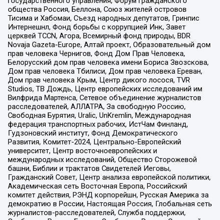
государственного управления, Форум гражданского
общества Россия, Беллона, Союз жителей островов
Тисима и Хабомаи, Съезд народных депутатов, Гринпис
Интернешнл, Фонд борьбы с коррупцией Инк, Завет
церквей TCCN, Агора, Всемирный фонд природы, BDR
Novaja Gazeta-Europe, Алтай проект, Образовательный дом
прав человека Чернигов, Фонд Дом Прав Человека,
Белорусский дом прав человека имени Бориса Звозскова,
Дом прав человека Тбилиси, Дом прав человека Ереван,
Дом прав человека Крым, Центр дикого лосося, TVR
Studios, ТВ Дождь, Центр европейских исследований им
Вилфрида Мартенса, Сетевое объединение журналистов
расследователей, АЛЛАТРА, За свободную Россию,
Свободная Бурятия, Uralic, UnKremlin, Международная
федерация транспортных рабочих, ИстЧам Финланд,
Гудзоновский институт, Фонд Демократического
Развития, Комитет-2024, Центрально-Европейский
университет, Центр восточноевропейских и
международных исследований, Общество Сторожевой
башни, Библии и трактатов Свидетелей Иеговы,
Гражданский Совет, Центр анализа европейской политики,
Академическая сеть Восточная Европа, Российский
комитет действия, РЭНД корпорейшн, Русская Америка за
демократию в России, Настоящая Россия, Глобальная сеть
журналистов-расследователей, Служба поддержки,