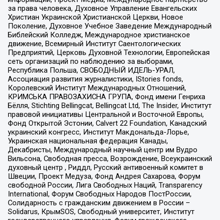
за права человека, Духовное Управление Евангельских
Христиан Украинской Христианской Церкви, Новое
Поколение, Духовное Учебное Заведение Международный
Библейский Колледж, Международное христианское
движение, Всемирный Институт Саентологических
Предприятий, Церковь Духовной Технологии, Европейская
сеть организаций по наблюдению за выборами,
Республика Польша, СВОБОДНЫЙ ИДЕЛЬ-УРАЛ,
Ассоциация развития журналистики, IStories fonds,
Королевский Институт Международных Отношений,
КРИМСЬКА ПРАВОЗАХИСНА ГРУПА, Фонд имени Генриха
Бёлля, Stichting Bellingcat, Bellingcat Ltd, The Insider, Институт
правовой инициативы Центральной и Восточной Европы,
Фонд Открытой Эстонии, Calvert 22 Foundation, Канадский
украинский конгресс, Институт Макдональда-Лорье,
Украинская национальная федерация Канады,
Декабристы, Международный научный центр им Вудро
Вильсона, Свободная пресса, Возрождение, Всеукраинский
духовный центр , Риддл, Русский антивоенный комитет в
Швеции, Проект Медуза, Фонд Андрея Сахарова, Форум
свободной России, Лига Свободных Наций, Transparеncy
International, Форум Свободных Народов ПостРоссии,
Солидарность с гражданским движением в России –
Solidarus, КрымSOS, Свободный университет, Институт