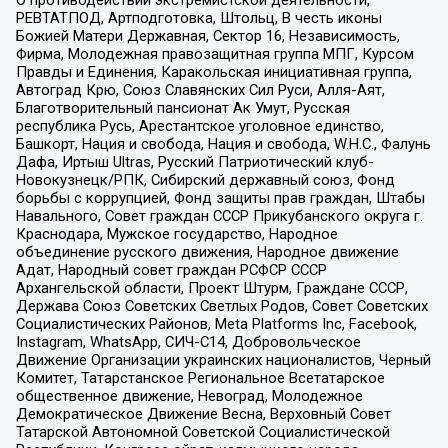
РЕВТАТПОД, Артподготовка, Штольц, В честь иконы
Божией Матери Державная, Сектор 16, Независимость,
Фирма, Молодежная правозащитная группа МПГ, Курсом
Правды и Единения, Каракольская инициативная группа,
Автоград Крю, Союз Славянских Сил Руси, Алля-Аят,
Благотворительный пансионат Ак Умут, Русская
республика Русь, Арестантское уголовное единство,
Башкорт, Нация и свобода, Нация и свобода, W.H.С., Фалунь
Дафа, Иртыш Ultras, Русский Патриотический клуб-
Новокузнецк/РПК, Сибирский державный союз, Фонд
борьбы с коррупцией, Фонд защиты прав граждан, Штабы
Навального, Совет граждан СССР Прикубанского округа г.
Краснодара, Мужское государство, Народное
объединение русского движения, Народное движение
Адат, Народный совет граждан РСФСР СССР
Архангельской области, Проект Штурм, Граждане СССР,
Держава Союз Советских Светлых Родов, Совет Советских
Социалистических Районов, Meta Platforms Inc, Facebook,
Instagram, WhatsApp, СИЧ-С14, Добровольческое
Движение Организации украинских националистов, Черный
Комитет, Татарстанское Региональное Всетатарское
общественное движение, Невоград, Молодежное
Демократическое Движение Весна, Верховный Совет
Татарской Автономной Советской Социалистической