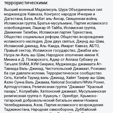
террористическими:
Высший военный Маджлисуль Шура Объединенных сил
моджахедов Кавказа, Конгресс народов Ичкерии и
Дагестана, База, Асбат аль-Ансар, Священная война,
Исламская группа, Братья-мусульмане, Партия исламского
освобождения, Лашкар-И-Тайба, Исламская группа,
Движение Талибан, Исламская партия Туркестана,
Общество социальных реформ, Общество возрождения
исламского наследия, Дом двух святых, Джунд аш-Шам,
Исламский джихад, Аль-Каида, Имарат Кавказ, АБТО,
Правый сектор, Исламское государство, Джабха аль-
Нусра ли-Ахль аш-Шам, Народное ополчение имени К.
Минина и Д. Пожарского, Аджр от Аллаха Субхану уа
Тагьаля SHAM, АУМ Синрике, Муджахеды джамаата Ат-
Тавхида Валь-Джихад, Чистопольский Джамаат, Рохнамо
ба суи давлати исломи, Террористическое сообщество
Сеть, Катиба Таухид валь-Джихад, Хайят Тахрир аш-Шам,
Ахлю Сунна Валь Джамаа, National Socialism/White Power,
Артподготовка, Религиозная группа “Джамаат “Красный
пахарь”, Колумбайн, Хатлонский джамаат, Мусульманская
религиозная группа п. Кушкуль г. Оренбург, Крымско-
татарский добровольческий батальон имени Номана
Челебиджихана, Азов, Партия исламского возрождения
Таджикистана, Народная самооборона, Дуббайский