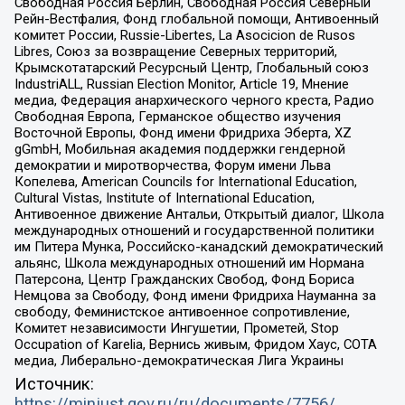
Свободная Россия Берлин, Свободная Россия Северный
Рейн-Вестфалия, Фонд глобальной помощи, Антивоенный
комитет России, Russie-Libertes, La Asocicion de Rusos
Libres, Союз за возвращение Северных территорий,
Крымскотатарский Ресурсный Центр, Глобальный союз
IndustriALL, Russian Election Monitor, Article 19, Мнение
медиа, Федерация анархического черного креста, Радио
Свободная Европа, Германское общество изучения
Восточной Европы, Фонд имени Фридриха Эберта, XZ
gGmbH, Мобильная академия поддержки гендерной
демократии и миротворчества, Форум имени Льва
Копелева, American Councils for International Education,
Cultural Vistas, Institute of International Education,
Антивоенное движение Антальи, Открытый диалог, Школа
международных отношений и государственной политики
им Питера Мунка, Российско-канадский демократический
альянс, Школа международных отношений им Нормана
Патерсона, Центр Гражданских Свобод, Фонд Бориса
Немцова за Свободу, Фонд имени Фридриха Науманна за
свободу, Феминистское антивоенное сопротивление,
Комитет независимости Ингушетии, Прометей, Stop
Occupation of Karelia, Вернись живым, Фридом Хаус, СОТА
медиа, Либерально-демократическая Лига Украины
Источник:
https://minjust.gov.ru/ru/documents/7756/