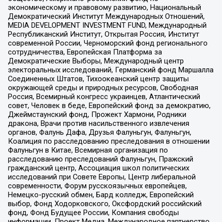
экономическому и правовому развитию, Национальный
Демократический Институт Международных Отношений,
MEDIA DEVELOPMENT INVESTMENT FUND, Международный
Республиканский Институт, Открытая Россия, Институт
современной России, Черноморский фонд регионального
сотрудничества, Европейская Платформа за
Демократические Выборы, Международный центр
электоральных исследований, Германский фонд Маршалла
Соединенных Штатов, Тихоокеанский центр защиты
окружающей среды и природных ресурсов, Свободная
Россия, Всемирный конгресс украинцев, Атлантический
совет, Человек в беде, Европейский фонд за демократию,
Джеймстаунский фонд, Прожект Хармони, Родники
дракона, Врачи против насильственного извлечения
органов, Фалунь Дафа, Друзья Фалуньгун, Фалуньгун,
Коалиция по расследованию преследования в отношении
Фалуньгун в Китае, Всемирная организация по
расследованию преследований Фалуньгун, Пражский
гражданский центр, Ассоциация школ политических
исследований при Совете Европы, Центр либеральной
современности, Форум русскоязычных европейцев,
Немецко-русский обмен, Бард колледж, Европейский
выбор, Фонд Ходорковского, Оксфордский российский
фонд, Фонд Будущее России, Компания свободы
информации, Проект Медиа, Международное партнерство