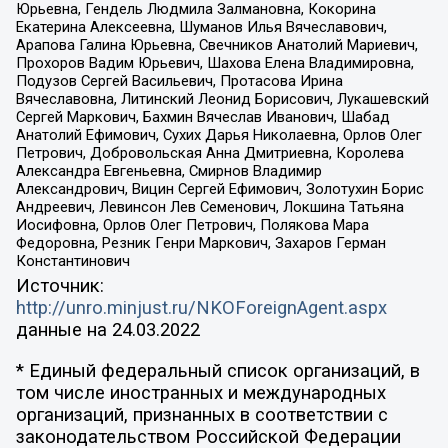
Юрьевна, Гендель Людмила Залмановна, Кокорина
Екатерина Алексеевна, Шуманов Илья Вячеславович,
Арапова Галина Юрьевна, Свечников Анатолий Мариевич,
Прохоров Вадим Юрьевич, Шахова Елена Владимировна,
Подузов Сергей Васильевич, Протасова Ирина
Вячеславовна, Литинский Леонид Борисович, Лукашевский
Сергей Маркович, Бахмин Вячеслав Иванович, Шабад
Анатолий Ефимович, Сухих Дарья Николаевна, Орлов Олег
Петрович, Добровольская Анна Дмитриевна, Королева
Александра Евгеньевна, Смирнов Владимир
Александрович, Вицин Сергей Ефимович, Золотухин Борис
Андреевич, Левинсон Лев Семенович, Локшина Татьяна
Иосифовна, Орлов Олег Петрович, Полякова Мара
Федоровна, Резник Генри Маркович, Захаров Герман
Константинович
Источник:
http://unro.minjust.ru/NKOForeignAgent.aspx
данные на
24.03.2022
* Единый федеральный список организаций, в
том числе иностранных и международных
организаций, признанных в соответствии с
законодательством Российской Федерации