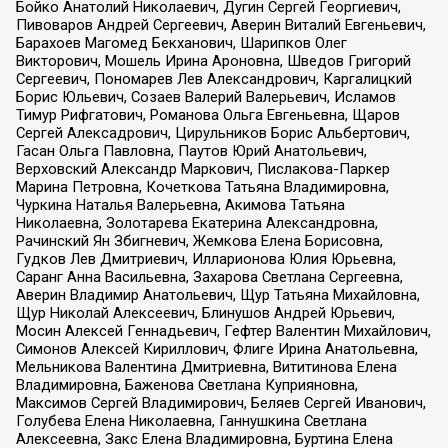
Бойко Анатолий Николаевич, Дугин Сергей Георгиевич,
Пивоваров Андрей Сергеевич, Аверин Виталий Евгеньевич,
Барахоев Магомед Бекханович, Шарипков Олег
Викторович, Мошель Ирина Ароновна, Шведов Григорий
Сергеевич, Пономарев Лев Александрович, Каргалицкий
Борис Юльевич, Созаев Валерий Валерьевич, Исламов
Тимур Рифгатович, Романова Ольга Евгеньевна, Щаров
Сергей Алексадрович, Цирульников Борис Альбертович,
Гасан Ольга Павловна, Паутов Юрий Анатольевич,
Верховский Александр Маркович, Пислакова-Паркер
Марина Петровна, Кочеткова Татьяна Владимировна,
Чуркина Наталья Валерьевна, Акимова Татьяна
Николаевна, Золотарева Екатерина Александровна,
Рачинский Ян Збигневич, Жемкова Елена Борисовна,
Гудков Лев Дмитриевич, Илларионова Юлия Юрьевна,
Саранг Анна Васильевна, Захарова Светлана Сергеевна,
Аверин Владимир Анатольевич, Щур Татьяна Михайловна,
Щур Николай Алексеевич, Блинушов Андрей Юрьевич,
Мосин Алексей Геннадьевич, Гефтер Валентин Михайлович,
Симонов Алексей Кириллович, Флиге Ирина Анатольевна,
Мельникова Валентина Дмитриевна, Вититинова Елена
Владимировна, Баженова Светлана Куприяновна,
Максимов Сергей Владимирович, Беляев Сергей Иванович,
Голубева Елена Николаевна, Ганнушкина Светлана
Алексеевна, Закс Елена Владимировна, Буртина Елена