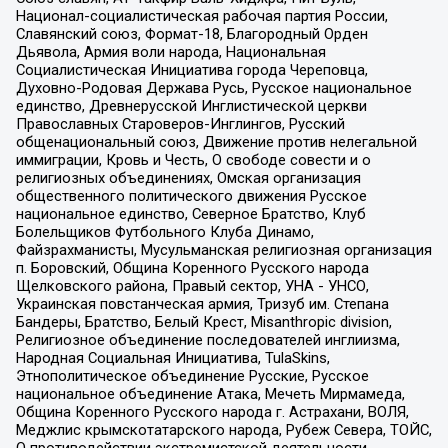
Национал-социалистическая рабочая партия России,
Славянский союз, Формат-18, Благородный Орден
Дьявола, Армия воли народа, Национальная
Социалистическая Инициатива города Череповца,
Духовно-Родовая Держава Русь, Русское национальное
единство, Древнерусской Инглистической церкви
Православных Староверов-Инглингов, Русский
общенациональный союз, Движение против нелегальной
иммиграции, Кровь и Честь, О свободе совести и о
религиозных объединениях, Омская организация
общественного политического движения Русское
национальное единство, Северное Братство, Клуб
Болельщиков Футбольного Клуба Динамо,
Файзрахманисты, Мусульманская религиозная организация
п. Боровский, Община Коренного Русского народа
Щелковского района, Правый сектор, УНА - УНСО,
Украинская повстанческая армия, Тризуб им. Степана
Бандеры, Братство, Белый Крест, Misanthropic division,
Религиозное объединение последователей инглиизма,
Народная Социальная Инициатива, TulaSkins,
Этнополитическое объединение Русские, Русское
национальное объединение Атака, Мечеть Мирмамеда,
Община Коренного Русского народа г. Астрахани, ВОЛЯ,
Меджлис крымскотатарского народа, Рубеж Севера, ТОЙС,
О противодействии экстремистской деятельности,