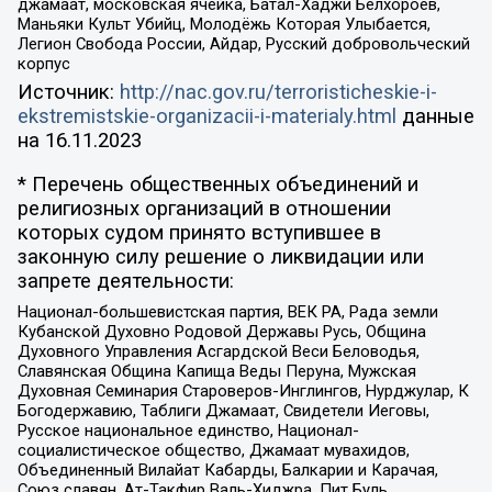
джамаат, московская ячейка, Батал-Хаджи Белхороев,
Маньяки Культ Убийц, Молодёжь Которая Улыбается,
Легион Свобода России, Айдар, Русский добровольческий
корпус
Источник:
http://nac.gov.ru/terroristicheskie-i-
ekstremistskie-organizacii-i-materialy.html
данные
на
16.11.2023
* Перечень общественных объединений и
религиозных организаций в отношении
которых судом принято вступившее в
законную силу решение о ликвидации или
запрете деятельности:
Национал-большевистская партия, ВЕК РА, Рада земли
Кубанской Духовно Родовой Державы Русь, Община
Духовного Управления Асгардской Веси Беловодья,
Славянская Община Капища Веды Перуна, Мужская
Духовная Семинария Староверов-Инглингов, Нурджулар, К
Богодержавию, Таблиги Джамаат, Свидетели Иеговы,
Русское национальное единство, Национал-
социалистическое общество, Джамаат мувахидов,
Объединенный Вилайат Кабарды, Балкарии и Карачая,
Союз славян, Ат-Такфир Валь-Хиджра, Пит Буль,