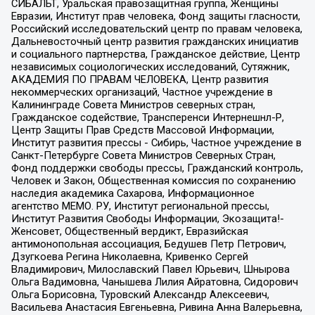
СИБАЛЬТ, Уральская правозащитная группа, Женщины
Евразии, Институт прав человека, Фонд защиты гласности,
Российский исследовательский центр по правам человека,
Дальневосточный центр развития гражданских инициатив
и социального партнерства, Гражданское действие, Центр
независимых социологических исследований, Сутяжник,
АКАДЕМИЯ ПО ПРАВАМ ЧЕЛОВЕКА, Центр развития
некоммерческих организаций, Частное учреждение в
Калининграде Совета Министров северных стран,
Гражданское содействие, Трансперенси Интернешнл-Р,
Центр Защиты Прав Средств Массовой Информации,
Институт развития прессы - Сибирь, Частное учреждение в
Санкт-Петербурге Совета Министров Северных Стран,
Фонд поддержки свободы прессы, Гражданский контроль,
Человек и Закон, Общественная комиссия по сохранению
наследия академика Сахарова, Информационное
агентство МЕМО. РУ, Институт региональной прессы,
Институт Развития Свободы Информации, Экозащита!-
Женсовет, Общественный вердикт, Евразийская
антимонопольная ассоциация, Бедушев Петр Петрович,
Дзугкоева Регина Николаевна, Кривенко Сергей
Владимирович, Милославский Павел Юрьевич, Шнырова
Ольга Вадимовна, Чанышева Лилия Айратовна, Сидорович
Ольга Борисовна, Туровский Александр Алексеевич,
Васильева Анастасия Евгеньевна, Ривина Анна Валерьевна,